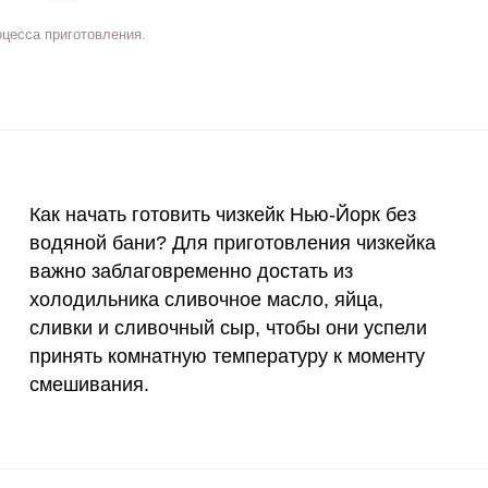
5 мг
7.6
17.
оцесса приготовления.
2 мг
7
15.
400 мкг
4.5
10.
3 мкг
23
5
90 мкг
0.7
1.
Как начать готовить чизкейк Нью-Йорк без
водяной бани? Для приготовления чизкейка
ВХОД НА САЙТ
РЕГИСТРАЦИЯ
10 мкг
7
15.
важно заблаговременно достать из
е
холодильника сливочное масло, яйца,
15 мг
38.6
87.
Войдите
сливки и сливочный сыр, чтобы они успели
с помощью социальных сетей:
50 мг
14.5
32.
принять комнатную температуру к моменту
смешивания.
120 мкг
2.2
4.
или
20 мг
23.7
53.