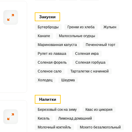
0
7
Закуски
Бутерброды
Гренки из хлеба
Жульен
Канапе
Малосольные огурцы
2
ОТПРАВИТЬ СООБЩЕНИЕ
Маринованная капуста
Печеночный торт
6
Рулет из лаваша
Соленая икра
Соленая форель
Соленая горбуша
2
Соленое сало
Тарталетки с начинкой
 чизкейка важно
Печенье освобо
.7
Холодец
Шаурма
 сливочный сыр, чтобы
измельчаем до с
4
Напитки
3
Березовый сок на зиму
Квас из цикория
9
Кисель
Лимонад домашний
7
Молочный коктейль
Мохито безалкогольный