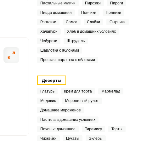
Пасхальные куличи
Пирожки
Пироги
2
Пицца домашняя
Пончики
Пряники
9
Рогалики
Самса
Слойки
Сырники
ШАГ
2 ИЗ 14
Хачапури
Хлеб в домашних условиях
2
Чебуреки
Штрудель
2
Шарлотка с яблоками
Простая шарлотка с яблоками
6
8
Десерты
3
Глазурь
Крем для торта
Мармелад
7
Медовик
Меренговый рулет
Домашнее мороженое
9
Пастила в домашних условиях
6
Печенье домашнее
Тирамису
Торты
Чизкейки
Цукаты
Эклеры