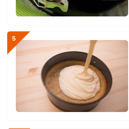
Бор
0
Ванадий
0
Молибден
31 мкг
5