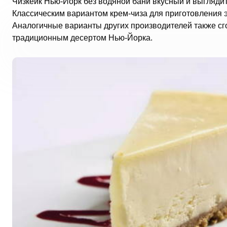
Чизкейк Нью-Йорк без водяной бани вкусный и выглядит
Классическим вариантом крем-чиза для приготовления 
Аналогичные варианты других производителей также сго
традиционным десертом Нью-Йорка.