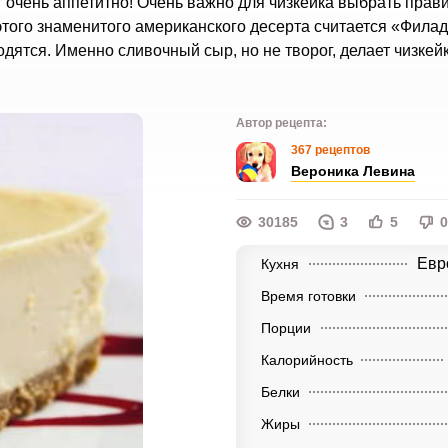
 очень аппетитно! Очень важно для чизкейка выбрать прав
этого знаменитого американского десерта считается «Фила
дятся. Именно сливочный сыр, но не творог, делает чизкей
Автор рецепта:
367 рецептов
Вероника Левина
30185
3
5
0
Евр
Кухня
Время готовки
Порции
Калорийность
Белки
Жиры