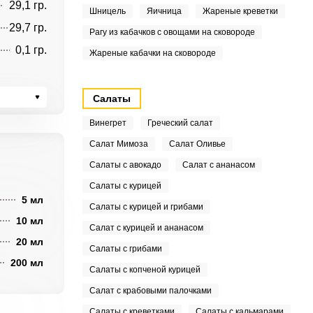
29,1 гр.
Шницель
Яичница
Жареные креветки
29,7 гр.
Рагу из кабачков с овощами на сковороде
0,1 гр.
Жареные кабачки на сковороде
Салаты
Винегрет
Греческий салат
Салат Мимоза
Салат Оливье
Салаты с авокадо
Салат с ананасом
Салаты с курицей
5 мл
Салаты с курицей и грибами
10 мл
Салат с курицей и ананасом
20 мл
Салаты с грибами
200 мл
Салаты с копченой курицей
Салат с крабовыми палочками
Салаты с креветками
Салаты с кальмарами