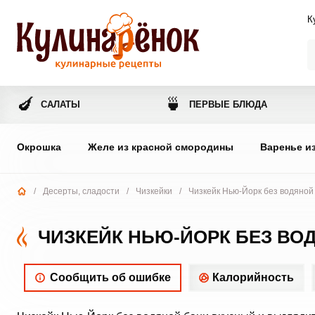
К
🍆
🍵
САЛАТЫ
ПЕРВЫЕ БЛЮДА
Окрошка
Желе из красной смородины
Варенье и
/
Десерты, сладости
/
Чизкейки
/
Чизкейк Нью-Йорк без водяной
ЧИЗКЕЙК НЬЮ-ЙОРК БЕЗ ВО
Сообщить об ошибке
Калорийность