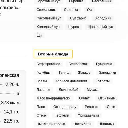
ильный сыр.
Гороховый суп
Окрошка
Рассольник
дельфия».
Свекольник
Солянка
Уха
к
Фасолевый суп
Суп харчо
Холодник
Холодный суп
Шурпа
Щавелевый суп
Щи
Вторые блюда
Бефстроганов
Бешбармак
Буженина
Голубцы
Гуляш
Жаркое
Запеканки
опейская
Зразы
Колбаса домашняя
Котлеты
2.20 ч.
Лазанья
Люля-кебаб
Мусака
6
Мясо по-французски
Омлет
Отбивные
378 ккал
Плов
Овощное рагу
Ризотто
Соте
14,1 гр.
Стейк
Тефтели
Фрикадельки
22,5 гр.
Цыпленок табака
Чахохбили
Шашлык