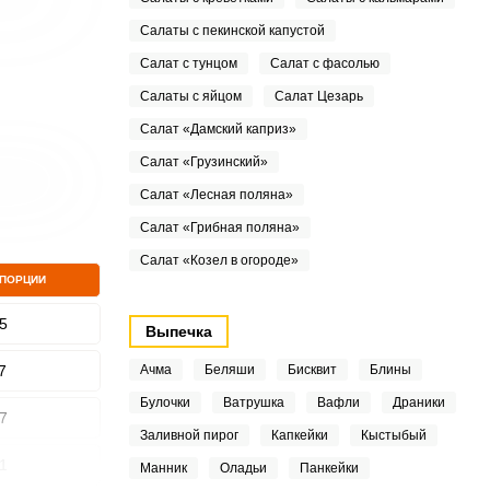
Салаты с пекинской капустой
Салат с тунцом
Салат с фасолью
Салаты с яйцом
Салат Цезарь
Салат «Дамский каприз»
Салат «Грузинский»
Салат «Лесная поляна»
Салат «Грибная поляна»
Салат «Козел в огороде»
 ПОРЦИИ
5
Выпечка
7
Ачма
Беляши
Бисквит
Блины
Булочки
Ватрушка
Вафли
Драники
7
Заливной пирог
Капкейки
Кыстыбый
1
Манник
Оладьи
Панкейки