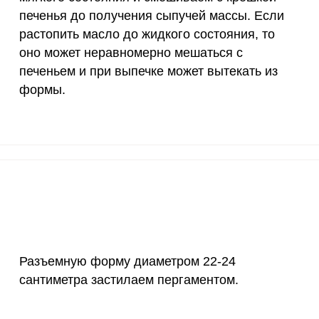
печенья до получения сыпучей массы. Если
10 мкг
45.4
102
растопить масло до жидкого состояния, то
70 мкг
0
0
оно может неравномерно мешаться с
печеньем и при выпечке может вытекать из
2 мкг
3.6
8.
формы.
1000 мкг
8.1
18.
200 мкг
0.8
1.
200 мкг
0
0
55 мкг
25.1
56.
4000 мкг
4
9.
Разъемную форму диаметром 22-24
50 мкг
25.3
57.
сантиметра застилаем пергаментом.
12 мг
19.9
44.