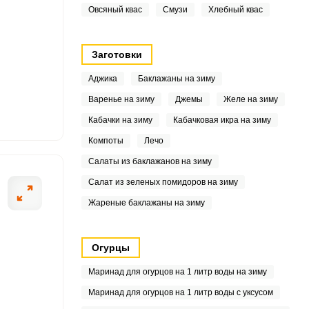
Овсяный квас
Смузи
Хлебный квас
.5
Заготовки
2
Аджика
Баклажаны на зиму
Варенье на зиму
Джемы
Желе на зиму
4
Кабачки на зиму
Кабачковая икра на зиму
8
Компоты
Лечо
Салаты из баклажанов на зиму
Салат из зеленых помидоров на зиму
7
Жареные баклажаны на зиму
1
Огурцы
2
Маринад для огурцов на 1 литр воды на зиму
9
Маринад для огурцов на 1 литр воды с уксусом