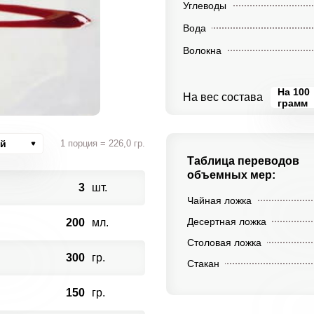
Углеводы
Вода
Волокна
На 100
На вес состава
грамм
ий
1 порция = 226,0 гр.
Таблица переводов
объемных мер:
3
шт.
Чайная ложка
Десертная ложка
200
мл.
Столовая ложка
300
гр.
Стакан
150
гр.