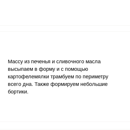
1200 мкг
0
0
20 мкг
0
0
70 мкг
3.3
7.
Массу из печенья и сливочного масла
высыпаем в форму и с помощью
картофелемялки трамбуем по периметру
всего дна. Также формируем небольшие
бортики.