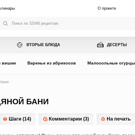
улинары
О проекте
🍲
🍰
ВТОРЫЕ БЛЮДА
ДЕСЕРТЫ
з вишни
Варенье из абрикосов
Малосольные огурц
 бани
ДЯНОЙ БАНИ
Шаги (14)
Комментарии (3)
На печать