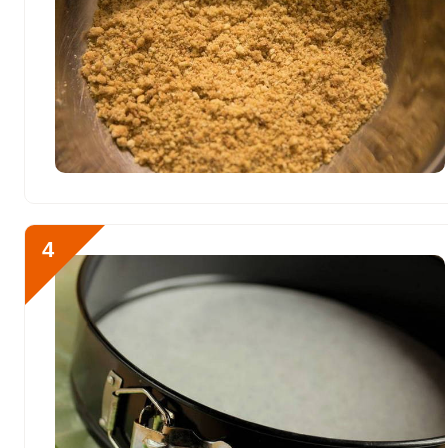
Кобальт
61.5 мкг
Литий
0
Марганец
1 мкг
Медь
1102 мкг
Никель
21 мкг
Рубидий
0
4
Селен
187 мкг
Фтор
2190.9 мкг
Хром
171.6 мкг
Цинк
32.4 мг