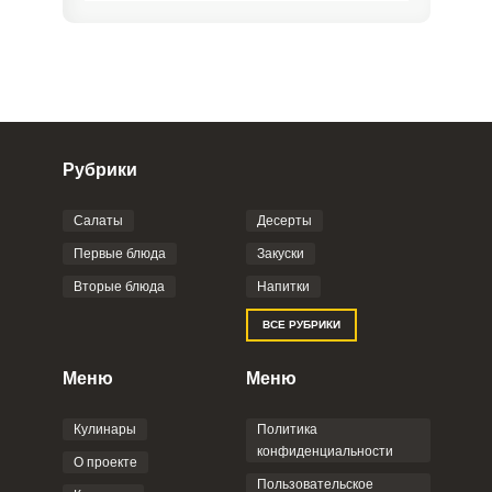
Рубрики
Салаты
Десерты
Фото до 4 шт, до 5 mb
ПРИКРЕПИТЬ
Первые блюда
Закуски
Вторые блюда
Напитки
Отправляя эту форму, вы соглашаетесь с
ВСЕ РУБРИКИ
Правилами сайта
,
Политикой
конфиденциальности
,
Политикой обработки
персональных данных
и
Пользовательским
Меню
Меню
соглашением
.
Кулинары
Политика
конфиденциальности
О проекте
Пользовательское