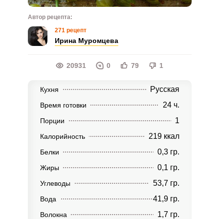
Автор рецепта:
271 рецепт
Ирина Муромцева
20931
0
79
1
Русская
Кухня
24 ч.
Время готовки
1
Порции
219 ккал
Калорийность
0,3 гр.
Белки
0,1 гр.
Жиры
53,7 гр.
Углеводы
41,9 гр.
Вода
1,7 гр.
Волокна