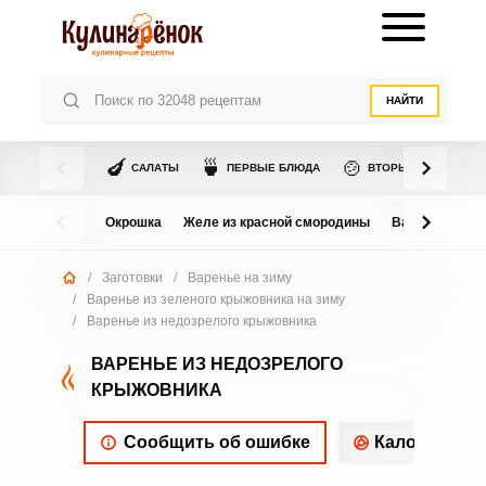
НАЙТИ
🍆
🍵
🍲
САЛАТЫ
ПЕРВЫЕ БЛЮДА
ВТОРЫЕ БЛЮДА
Окрошка
Желе из красной смородины
Варенье из в
/
Заготовки
/
Варенье на зиму
/
Варенье из зеленого крыжовника на зиму
/
Варенье из недозрелого крыжовника
ВАРЕНЬЕ ИЗ НЕДОЗРЕЛОГО
КРЫЖОВНИКА
Сообщить об ошибке
Калорийнос