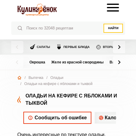
НАЙТИ
🍆
🍵
🍲
САЛАТЫ
ПЕРВЫЕ БЛЮДА
ВТОРЫЕ БЛЮДА
Окрошка
Желе из красной смородины
Варенье из в
/
Выпечка
/
Оладьи
/
Оладьи на кефире с яблоками и тыквой
ОЛАДЬИ НА КЕФИРЕ С ЯБЛОКАМИ И
ТЫКВОЙ
Сообщить об ошибке
Калорийнос
Очень интересные по текстуре оладьи,