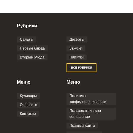
Рубрики
Салаты
Десерты
Фото до 4 шт, до 5 mb
ПРИКРЕПИТЬ
Первые блюда
Закуски
Вторые блюда
Напитки
Отправляя эту форму, вы соглашаетесь с
ВСЕ РУБРИКИ
Правилами сайта
,
Политикой
конфиденциальности
,
Политикой обработки
персональных данных
и
Пользовательским
Меню
Меню
соглашением
.
Кулинары
Политика
конфиденциальности
О проекте
Пользовательское
Контакты
соглашение
ОТПРАВИТЬ КОММЕНТАРИЙ
Правила сайта