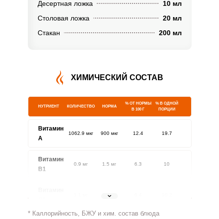
Десертная ложка
10 мл
Столовая ложка
20 мл
Стакан
200 мл
ХИМИЧЕСКИЙ СОСТАВ
% ОТ НОРМЫ
% В ОДНОЙ
НУТРИЕНТ
КОЛИЧЕСТВО
НОРМА
В 100 Г
ПОРЦИИ
Витамин
1062.9 мкг
900 мкг
12.4
19.7
A
Витамин
0.9 мг
1.5 мг
6.3
10
В1
Витамин
1.1 мг
1.8 мг
6.4
10.2
В2
* Каллорийность, БЖУ и хим. состав блюда