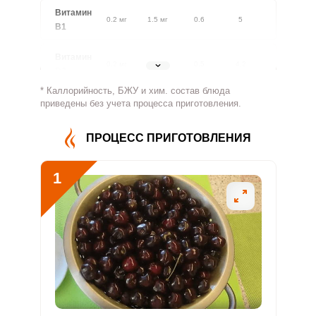
Витамин
0.2 мг
1.5 мг
0.6
5
В1
Витамин
0.2 мг
1.8 мг
0.5
4.2
В2
* Каллорийность, БЖУ и хим. состав блюда
Витамин
приведены без учета процесса приготовления.
30.5 мг
500 мг
0.4
3.1
В4
ПРОЦЕСС ПРИГОТОВЛЕНИЯ
Витамин
0.4 мг
5 мг
0.5
4
В5
1
Витамин
0.3 мг
2 мг
0.7
6.3
В6
Витамин
30 мкг
400 мкг
0.4
3.8
В9
Витамин
0
3 мкг
0
0
В12