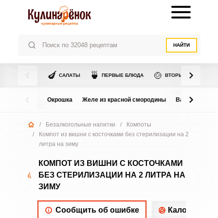
НАЙТИ
🍆
🍵
🍲
САЛАТЫ
ПЕРВЫЕ БЛЮДА
ВТОРЫЕ БЛЮДА
Окрошка
Желе из красной смородины
Варенье из в
/
Безалкогольные напитки
/
Компоты
/
Компот из вишни с косточками без стерилизации на 2
литра на зиму
КОМПОТ ИЗ ВИШНИ С КОСТОЧКАМИ
БЕЗ СТЕРИЛИЗАЦИИ НА 2 ЛИТРА НА
ЗИМУ
Сообщить об ошибке
Калорийнос