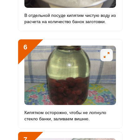
Молибден
31 мкг
70 мкг
2.6
22.1
В отдельной посуде кипятим чистую воду из
расчета на количество банок заготовки.
6
Кипятком осторожно, чтобы не лопнуло
стекло банки, заливаем вишню.
7