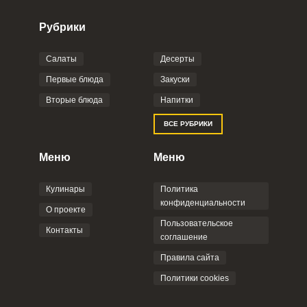
Рубрики
Салаты
Десерты
Фото до 4 шт, до 5 mb
ПРИКРЕПИТЬ
Первые блюда
Закуски
Вторые блюда
Напитки
Отправляя эту форму, вы соглашаетесь с
ВСЕ РУБРИКИ
Правилами сайта
,
Политикой
Сообщить об ошибке
конфиденциальности
,
Политикой обработки
персональных данных
и
Пользовательским
Меню
Меню
ВХОД НА САЙТ
РЕГИСТРАЦИЯ
ШАГ
Ш
соглашением
.
1 ИЗ 11
2
Кулинары
Политика
Войдите
конфиденциальности
О проекте
с помощью социальных сетей:
Пользовательское
Контакты
соглашение
ОТПРАВИТЬ КОММЕНТАРИЙ
Правила сайта
или
Политики cookies