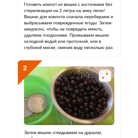
Витамин
Готовить компот из вишни с косточками без
75 мкг
90 мкг
4.9
41.7
С
стерилизации на 2 литра на зиму легко!
Вишню для компота сначала перебираем и
выбрасываем поврежденные ягоды. Затем
Витамин
0
10 мкг
0
0
аккуратно, чтобы не повредить мякоть,
D
удаляем плодоножки. Промываем вишню
холодной водой или проточной, или в
Витамин
1.5 мг
15 мг
0.6
5
глубокой миске, сменив воду несколько раз.
E
Биотин
2 мг
50 мг
0.2
2
2
Витамин
10.5 мкг
120 мкг
0.5
4.4
К
Витамин
2.5 мг
20 мг
0.7
6.3
РР
Калий
1286 мг
2500 мг
3
25.7
Кальций
236 мг
1000 мг
1.4
11.8
Затем вишню откидываем на дуршлаг,