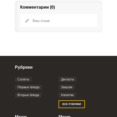
Комментарии (0)
Рубрики
Салаты
Десерты
Фото до 4 шт, до 5 mb
ПРИКРЕПИТЬ
Первые блюда
Закуски
Вторые блюда
Напитки
Отправляя эту форму, вы соглашаетесь с
ВСЕ РУБРИКИ
Правилами сайта
,
Политикой
конфиденциальности
,
Политикой обработки
персональных данных
и
Пользовательским
Меню
Меню