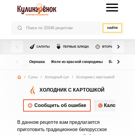
НАЙТИ
🍆
🍵
🍲
САЛАТЫ
ПЕРВЫЕ БЛЮДА
ВТОРЫЕ БЛЮДА
Окрошка
Желе из красной смородины
Варенье из в
/
Супы
/
Холодный суп
/
Холодник с картошкой
ХОЛОДНИК С КАРТОШКОЙ
Сообщить об ошибке
Калорийнос
В данном рецепте вам предлагается
приготовить традиционное белорусское