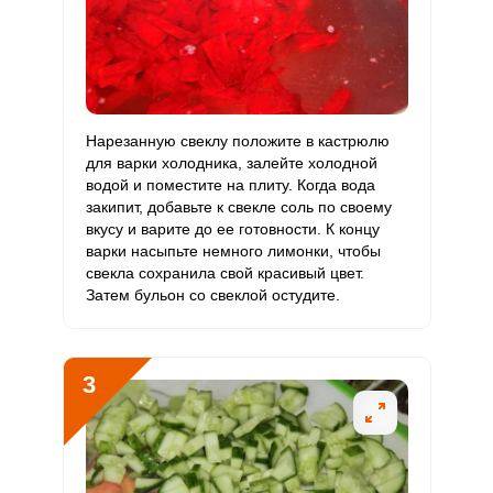
Витамин
78.1 мкг
120 мкг
1.7
13
К
Витамин
11.4 мг
20 мг
1.5
11.4
РР
Нарезанную свеклу положите в кастрюлю
для варки холодника, залейте холодной
Калий
водой и поместите на плиту. Когда вода
3549.4 мг
2500 мг
3.7
28.4
закипит, добавьте к свекле соль по своему
вкусу и варите до ее готовности. К концу
Кальций
463.6 мг
1000 мг
1.2
9.3
варки насыпьте немного лимонки, чтобы
свекла сохранила свой красивый цвет.
Кремний
1.1 мг
30 мг
0.1
0.7
Затем бульон со свеклой остудите.
Магний
379.3 мг
400 мг
2.4
19
Натрий
921.6 мг
1300 мг
1.8
14.2
3
Сера
606.4 мг
500 мг
3.1
24.3
Фосфор
789.1 мг
800 мг
2.5
19.7