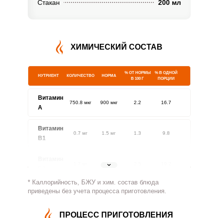
Стакан
200 мл
ХИМИЧЕСКИЙ СОСТАВ
% ОТ НОРМЫ
% В ОДНОЙ
НУТРИЕНТ
КОЛИЧЕСТВО
НОРМА
В 100 Г
ПОРЦИИ
Витамин
750.8 мкг
900 мкг
2.2
16.7
A
Витамин
0.7 мг
1.5 мг
1.3
9.8
В1
Витамин
1.7 мг
1.8 мг
2.5
19.2
В2
* Каллорийность, БЖУ и хим. состав блюда
Витамин
приведены без учета процесса приготовления.
609.4 мг
500 мг
3.1
24.4
В4
ПРОЦЕСС ПРИГОТОВЛЕНИЯ