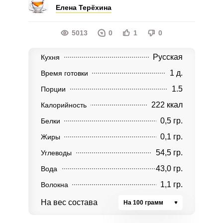
Елена Терёхина
5013
0
1
0
Русская
Кухня
1 д.
Время готовки
1.5
Порции
222 ккал
Калорийность
0,5 гр.
Белки
0,1 гр.
Жиры
54,5 гр.
Углеводы
43,0 гр.
Вода
1,1 гр.
Волокна
На вес состава
На 100 грамм