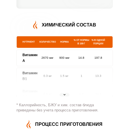
ХИМИЧЕСКИЙ СОСТАВ
% ОТ НОРМЫ
% В ОДНОЙ
НУТРИЕНТ
КОЛИЧЕСТВО
НОРМА
В 100 Г
ПОРЦИИ
Витамин
2670 мкг
900 мкг
14.8
197.8
A
Витамин
0.3 мг
1.5 мг
1
13.3
В1
Витамин
0.6 мг
1.8 мг
1.7
22.2
В2
* Каллорийность, БЖУ и хим. состав блюда
Витамин
приведены без учета процесса приготовления.
28 мг
500 мг
0.3
3.7
В4
ПРОЦЕСС ПРИГОТОВЛЕНИЯ
Витамин