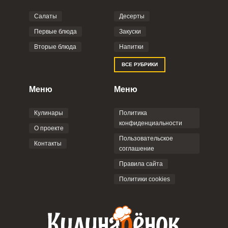
Салаты
Десерты
Фото до 4 шт, до 5 mb
ПРИКРЕПИТЬ
Первые блюда
Закуски
Вторые блюда
Напитки
Отправляя эту форму, вы соглашаетесь с
ВСЕ РУБРИКИ
Правилами сайта
,
Политикой
конфиденциальности
,
Политикой обработки
персональных данных
и
Пользовательским
Меню
Меню
соглашением
.
Кулинары
Политика
конфиденциальности
О проекте
Пользовательское
Контакты
соглашение
ОТПРАВИТЬ КОММЕНТАРИЙ
Правила сайта
Политики cookies