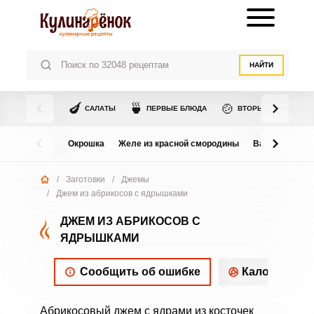
НАЙТИ
🍆
🍵
🍲
САЛАТЫ
ПЕРВЫЕ БЛЮДА
ВТОРЫЕ БЛЮДА
Окрошка
Желе из красной смородины
Варенье из в
/
Заготовки
/
Джемы
/
Джем из абрикосов с ядрышками
ДЖЕМ ИЗ АБРИКОСОВ С
ЯДРЫШКАМИ
Сообщить об ошибке
Калорийнос
Абрикосовый джем с ядрами из косточек