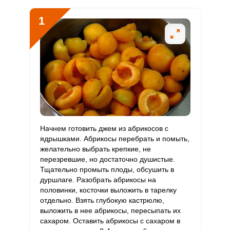
3 мг
5 мг
3
40
В5
1
Витамин
0.5 мг
2 мг
1.3
16.7
В6
Витамин
30 мкг
400 мкг
0.4
5
В9
Витамин
0
3 мкг
0
0
В12
Витамин
Начнем готовить джем из абрикосов с
100 мкг
90 мкг
5.6
74.1
С
ядрышками. Абрикосы перебрать и помыть,
желательно выбрать крепкие, не
перезревшие, но достаточно душистые.
Витамин
0
10 мкг
0
0
Тщательно промыть плоды, обсушить в
D
дуршлаге. Разобрать абрикосы на
половинки, косточки выложить в тарелку
Витамин
11 мг
15 мг
3.7
48.9
отдельно. Взять глубокую кастрюлю,
E
выложить в нее абрикосы, пересыпать их
Сообщить об ошибке
сахаром. Оставить абрикосы с сахаром в
Биотин
2.7 мг
50 мг
0.3
3.6