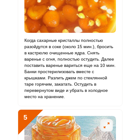
Фтор
110 мкг
4000 мкг
0.1
1.8
Хром
10 мкг
50 мкг
1
13.3
Цинк
0.8 мг
12 мг
0.3
4.6
Когда сахарные кристаллы полностью
разойдутся в соке (около 15 мин.), бросить
Бор
0
1200 мкг
0
0
в кастрюлю очищенные ядра. Снять
варенье с огня, полностью остудить. Далее
Ванадий
поставить варенье вариться еще на 10 мин.
0
20 мкг
0
0
Банки простерилизовать вместе с
крышками. Разлить джем по стеклянной
Молибден
0
70 мкг
0
0
таре горячим, закатать. Остудить в
перевернутом виде и убрать в холодное
место на хранение.
5