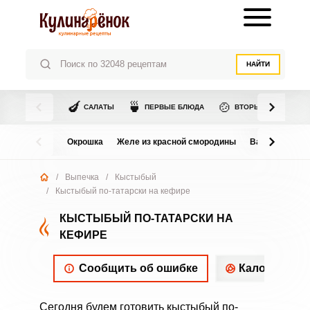
НАЙТИ
🍆
🍵
🍲
САЛАТЫ
ПЕРВЫЕ БЛЮДА
ВТОРЫЕ БЛЮДА
Окрошка
Желе из красной смородины
Варенье из в
/
Выпечка
/
Кыстыбый
/
Кыстыбый по-татарски на кефире
КЫСТЫБЫЙ ПО-ТАТАРСКИ НА
КЕФИРЕ
Сообщить об ошибке
Калорийнос
Сегодня будем готовить кыстыбый по-