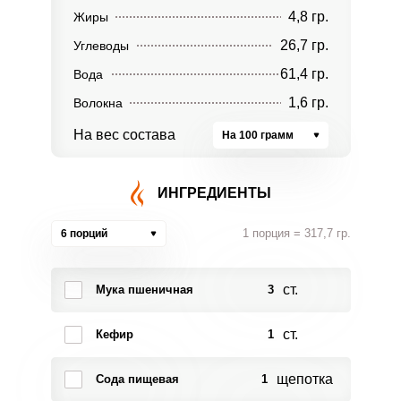
4,8 гр.
Жиры
26,7 гр.
Углеводы
61,4 гр.
Вода
1,6 гр.
Волокна
На вес состава
На 100 грамм
ИНГРЕДИЕНТЫ
1 порция = 317,7 гр.
6 порций
ст.
Мука пшеничная
3
ст.
Кефир
1
щепотка
Сода пищевая
1