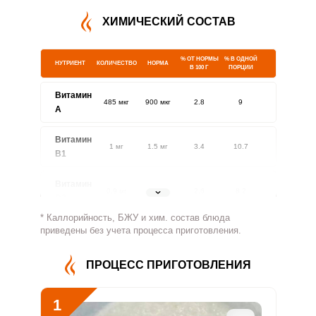
ХИМИЧЕСКИЙ СОСТАВ
% ОТ НОРМЫ
% В ОДНОЙ
НУТРИЕНТ
КОЛИЧЕСТВО
НОРМА
В 100 Г
ПОРЦИИ
Витамин
485 мкг
900 мкг
2.8
9
A
Витамин
1 мг
1.5 мг
3.4
10.7
В1
Витамин
0.9 мг
1.8 мг
2.6
8.2
В2
* Каллорийность, БЖУ и хим. состав блюда
Витамин
приведены без учета процесса приготовления.
310.7 мг
500 мг
3.3
10.4
В4
ПРОЦЕСС ПРИГОТОВЛЕНИЯ
Витамин
2.3 мг
5 мг
2.4
7.6
В5
1