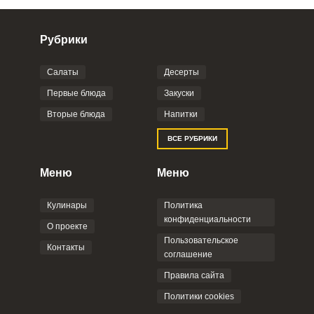
Рубрики
Салаты
Десерты
Фото до 4 шт, до 5 mb
ПРИКРЕПИТЬ
Первые блюда
Закуски
Вторые блюда
Напитки
Отправляя эту форму, вы соглашаетесь с
ВСЕ РУБРИКИ
Правилами сайта
,
Политикой
конфиденциальности
,
Политикой обработки
персональных данных
и
Пользовательским
Меню
Меню
соглашением
.
Кулинары
Политика
конфиденциальности
О проекте
Пользовательское
Контакты
соглашение
ОТПРАВИТЬ КОММЕНТАРИЙ
Правила сайта
Политики cookies