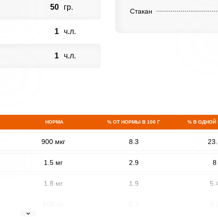
50
гр.
Стакан
1
ч.л.
1
ч.л.
НОРМА
% ОТ НОРМЫ В 100 Г
% В ОДНОЙ
900 мкг
8.3
23.
1.5 мг
2.9
8
1.8 мг
1.9
5.
500 мг
0.3
0.