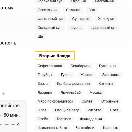
Гороховый суп
Окрошка
Рассольник
оэтому
Свекольник
Солянка
Уха
Фасолевый суп
Суп харчо
Холодник
Холодный суп
Шурпа
Щавелевый суп
Щи
остоять
Вторые блюда
Бефстроганов
Бешбармак
Буженина
Голубцы
Гуляш
Жаркое
Запеканки
Зразы
Колбаса домашняя
Котлеты
Лазанья
Люля-кебаб
Мусака
6
Мясо по-французски
Омлет
Отбивные
опейская
Плов
Овощное рагу
Ризотто
Соте
60 мин.
Стейк
Тефтели
Фрикадельки
4
Цыпленок табака
Чахохбили
Шашлык