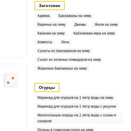
Заготовки
3
Аджика
Баклажаны на зиму
2
Варенье на зиму
Джемы
Желе на зиму
8
Кабачки на зиму
Кабачковая икра на зиму
Компоты
Лечо
8
Салаты из баклажанов на зиму
8
Салат из зеленых помидоров на зиму
Жареные баклажаны на зиму
2
5
Огурцы
3
Маринад для огурцов на 1 литр воды на зиму
Маринад для огурцов на 1 литр воды с уксусом
Малосольные огурцы на 1 литр воды с солью и
7
сахаром
Огурцы в томатном соусе на зиму