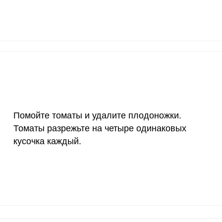
1200 мкг
13.4
37.
20 мкг
18.8
52.
70 мкг
12.4
34.
Помойте томаты и удалите плодоножки.
Томаты разрежьте на четыре одинаковых
кусочка каждый.