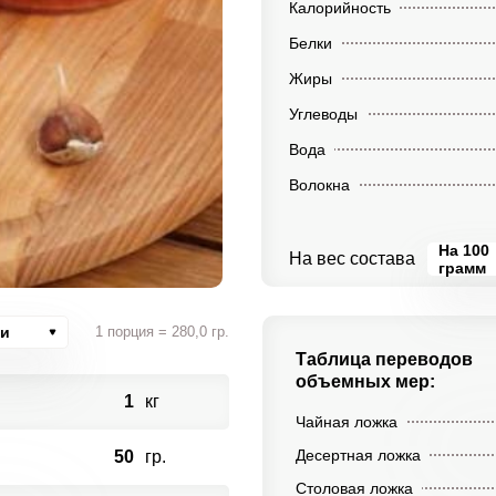
Калорийность
Белки
Жиры
Углеводы
Вода
Волокна
На 100
На вес состава
грамм
ии
1 порция = 280,0 гр.
Таблица переводов
объемных мер:
1
кг
Чайная ложка
Десертная ложка
50
гр.
Столовая ложка