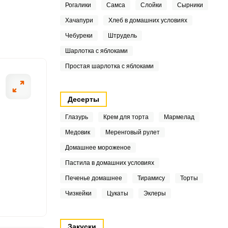
Рогалики
Самса
Слойки
Сырники
7
Хачапури
Хлеб в домашних условиях
1
Чебуреки
Штрудель
3
Шарлотка с яблоками
ШАГ
2 ИЗ 11
Простая шарлотка с яблоками
6
Десерты
Глазурь
Крем для торта
Мармелад
Медовик
Меренговый рулет
3
Домашнее мороженое
Пастила в домашних условиях
Печенье домашнее
Тирамису
Торты
8
Чизкейки
Цукаты
Эклеры
6
5
Закуски