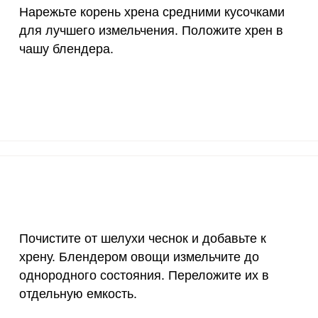
Нарежьте корень хрена средними кусочками
10 мкг
14.4
40.
для лучшего измельчения. Положите хрен в
70 мкг
26.9
75.
чашу блендера.
2 мкг
4.2
11.
1000 мкг
7.8
21.
200 мкг
0.6
1.
200 мкг
13.6
38.
55 мкг
2
5.
4000 мкг
0.4
1.
Почистите от шелухи чеснок и добавьте к
хрену. Блендером овощи измельчите до
50 мкг
0.4
1
однородного состояния. Переложите их в
12 мг
2.4
6.
отдельную емкость.