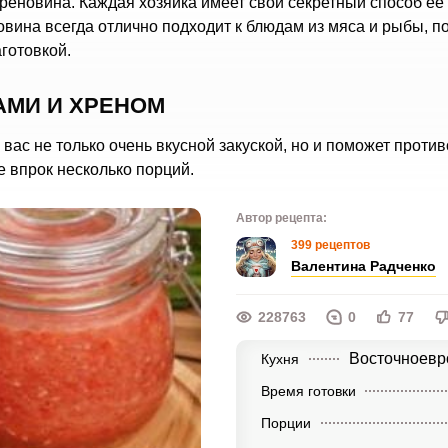
реновина. Каждая хозяйка имеет свой секретный способ ее
овина всегда отлично подходит к блюдам из мяса и рыбы, п
аготовкой.
АМИ И ХРЕНОМ
вас не только очень вкусной закуской, но и поможет против
е впрок несколько порций.
Автор рецепта:
399 рецептов
Валентина Радченко
228763
0
77
Восточноевр
Кухня
Время готовки
Порции