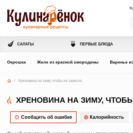
К
🍆
🍵
САЛАТЫ
ПЕРВЫЕ БЛЮДА
Окрошка
Желе из красной смородины
Варенье и
/
Хреновина на зиму, чтобы не закисла
ХРЕНОВИНА НА ЗИМУ, ЧТОБЫ
Сообщить об ошибке
Калорийность