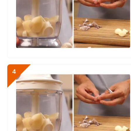
Кобальт
16.1 мкг
Литий
210.6 мкг
Марганец
0.9 мкг
Медь
872.1 мкг
Никель
14 мкг
Рубидий
305.5 мкг
4
Селен
12.2 мкг
Фтор
200.2 мкг
Хром
2 мкг
Цинк
3.2 мг