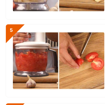
Бор
1803.4 мкг
Ванадий
42.1 мкг
Молибден
97.6 мкг
5