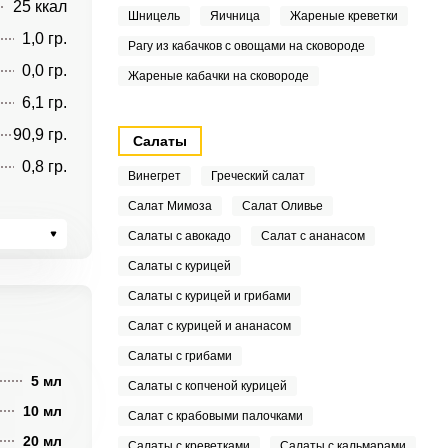
25 ккал
Шницель
Яичница
Жареные креветки
1,0 гр.
Рагу из кабачков с овощами на сковороде
0,0 гр.
Жареные кабачки на сковороде
6,1 гр.
90,9 гр.
Салаты
0,8 гр.
Винегрет
Греческий салат
Салат Мимоза
Салат Оливье
Салаты с авокадо
Салат с ананасом
Салаты с курицей
Салаты с курицей и грибами
Салат с курицей и ананасом
Салаты с грибами
5 мл
Салаты с копченой курицей
10 мл
Салат с крабовыми палочками
20 мл
Салаты с креветками
Салаты с кальмарами