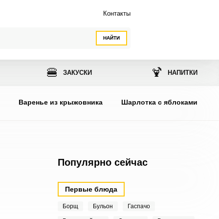
Контакты
НАЙТИ
🍔
🍹
ЗАКУСКИ
НАПИТКИ
ы
Варенье из крыжовника
Шарлотка с яблоками
Популярно сейчас
Первые блюда
Борщ
Бульон
Гаспачо