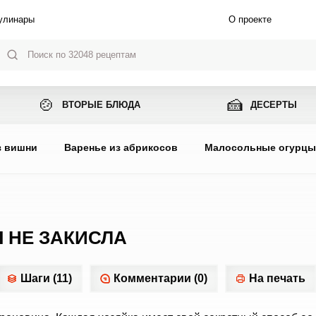
улинары
О проекте
🍲
🍰
ВТОРЫЕ БЛЮДА
ДЕСЕРТЫ
з вишни
Варенье из абрикосов
Малосольные огурц
 НЕ ЗАКИСЛА
Шаги (11)
Комментарии (0)
На печать