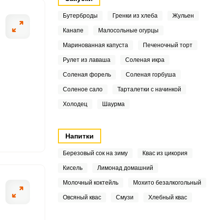
Бутерброды
Гренки из хлеба
Жульен
7
Канапе
Малосольные огурцы
3
Маринованная капуста
Печеночный торт
Рулет из лаваша
Соленая икра
2
ОТПРАВИТЬ СООБЩЕНИЕ
Соленая форель
Соленая горбуша
5
Соленое сало
Тарталетки с начинкой
2
Холодец
Шаурма
8
рым ножом почистите от
Для смягчения о
Напитки
3
Березовый сок на зиму
Квас из цикория
2.5
Кисель
Лимонад домашний
Молочный коктейль
Мохито безалкогольный
Овсяный квас
Смузи
Хлебный квас
1