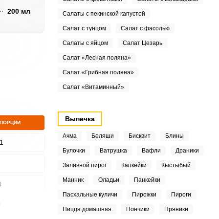
200 мл
Салаты с пекинской капустой
Салат с тунцом
Салат с фасолью
Салаты с яйцом
Салат Цезарь
Салат «Лесная поляна»
Салат «Грибная поляна»
Салат «Витаминный»
Выпечка
 ПОРЦИИ
Ачма
Беляши
Бисквит
Блины
1
Булочки
Ватрушка
Вафли
Драники
Заливной пирог
Капкейки
Кыстыбый
Манник
Оладьи
Панкейки
4
Пасхальные куличи
Пирожки
Пироги
7
Пицца домашняя
Пончики
Пряники