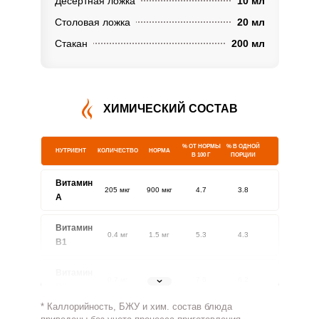
Десертная ложка
10 мл
Столовая ложка
20 мл
Стакан
200 мл
ХИМИЧЕСКИЙ СОСТАВ
% ОТ НОРМЫ
% В ОДНОЙ
НУТРИЕНТ
КОЛИЧЕСТВО
НОРМА
В 100 Г
ПОРЦИИ
Витамин
205 мкг
900 мкг
4.7
3.8
A
Витамин
0.4 мг
1.5 мг
5.3
4.3
В1
Витамин
0.7 мг
1.8 мг
7.6
6.2
В2
* Каллорийность, БЖУ и хим. состав блюда
Витамин