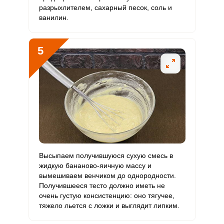
ОТПРАВИТЬ СООБЩЕНИЕ
разрыхлителем, сахарный песок, соль и
Рубидий
107.1 мкг
200 мкг
10.9
8.9
ванилин.
Селен
18.6 мкг
55 мкг
6.9
5.6
5
Фтор
34 мкг
4000 мкг
0.2
0.1
Хром
2.5 мкг
50 мкг
1
0.8
Цинк
0.9 мг
12 мг
1.5
1.2
Бор
632.4 мкг
1200 мкг
10.8
8.8
Ванадий
3.6 мкг
20 мкг
3.6
3
Высыпаем получившуюся сухую смесь в
Молибден
9 мкг
70 мкг
2.6
2.1
жидкую бананово-яичную массу и
вымешиваем венчиком до однородности.
Получившееся тесто должно иметь не
очень густую консистенцию: оно тягучее,
тяжело льется с ложки и выглядит липким.