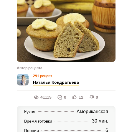
Автор рецепта:
291 рецепт
Наталья Кондратьева
41119
0
12
0
Американская
Кухня
30 мин.
Время готовки
6
Порции