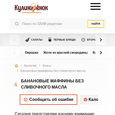
НАЙТИ
🍆
🍵
🍲
САЛАТЫ
ПЕРВЫЕ БЛЮДА
ВТОРЫЕ БЛЮДА
Окрошка
Желе из красной смородины
Варенье из в
/
Выпечка
/
Кексы
/
Банановые маффины без сливочного масла
БАНАНОВЫЕ МАФФИНЫ БЕЗ
СЛИВОЧНОГО МАСЛА
Сообщить об ошибке
Калорийнос
Сегодня представляю вашему вниманию