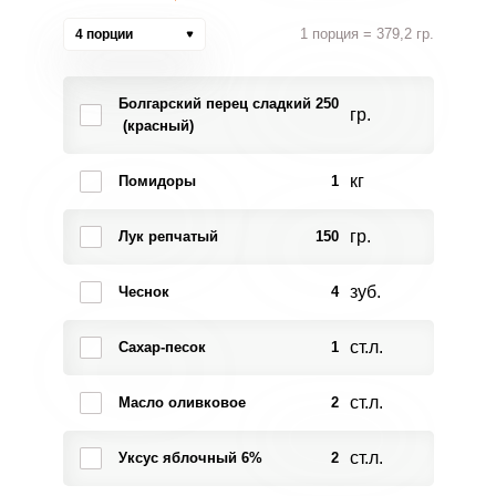
1 порция = 379,2 гр.
4 порции
Болгарский перец сладкий
250
гр.
(красный)
кг
Помидоры
1
гр.
Лук репчатый
150
зуб.
Чеснок
4
ст.л.
Сахар-песок
1
ст.л.
Масло оливковое
2
ст.л.
Уксус яблочный 6%
2