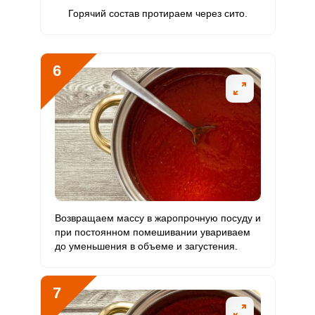
Бор
Горячий состав протираем через сито.
2137.5 мкг
1200 мкг
11.7
44.5
Ванадий
40 мкг
20 мкг
13.2
50
6
Молибден
99 мкг
70 мкг
9.3
35.4
Возвращаем массу в жаропрочную посуду и
при постоянном помешивании увариваем
до уменьшения в объеме и загустения.
7