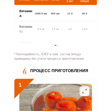
В 100 Г
ПОРЦИИ
Витамин
1688.9 мкг
900 мкг
12.4
46.9
A
Витамин
0.9 мг
1.5 мг
3.8
14.5
В1
Витамин
0.7 мг
1.8 мг
2.7
10.1
В2
* Каллорийность, БЖУ и хим. состав блюда
Витамин
приведены без учета процесса приготовления.
25.5 мг
500 мг
0.3
1.3
В4
ПРОЦЕСС ПРИГОТОВЛЕНИЯ
Витамин
1 мг
5 мг
1.3
5
В5
1
Витамин
1.7 мг
2 мг
5.7
21.7
В6
Витамин
74 мкг
400 мкг
1.2
4.6
В9