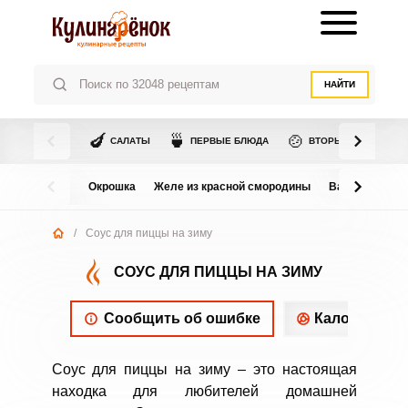
НАЙТИ
🍆
🍵
🍲
САЛАТЫ
ПЕРВЫЕ БЛЮДА
ВТОРЫЕ БЛЮДА
Окрошка
Желе из красной смородины
Варенье из в
/
Соус для пиццы на зиму
СОУС ДЛЯ ПИЦЦЫ НА ЗИМУ
Сообщить об ошибке
Калорийнос
Соус для пиццы на зиму – это настоящая
находка для любителей домашней