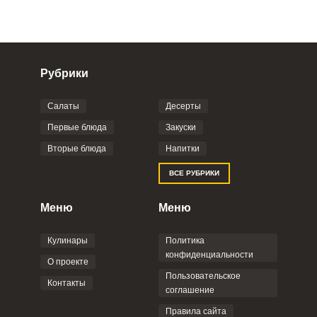
Рубрики
Салаты
Десерты
Фото до 4 шт, до 5 mb
ПРИКРЕПИТЬ
Первые блюда
Закуски
Вторые блюда
Напитки
Отправляя эту форму, вы соглашаетесь с
ВСЕ РУБРИКИ
Правилами сайта
,
Политикой
конфиденциальности
,
Политикой обработки
персональных данных
и
Пользовательским
Меню
Меню
соглашением
.
Кулинары
Политика
конфиденциальности
О проекте
Пользовательское
Контакты
соглашение
ОТПРАВИТЬ КОММЕНТАРИЙ
Правила сайта