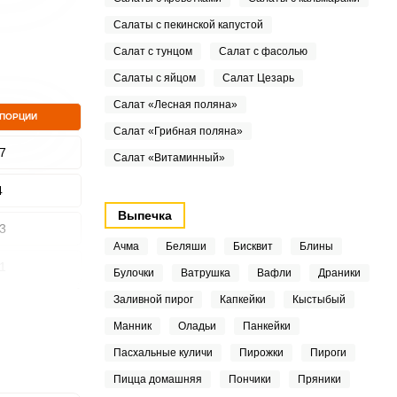
Салаты с пекинской капустой
Салат с тунцом
Салат с фасолью
Салаты с яйцом
Салат Цезарь
Салат «Лесная поляна»
 ПОРЦИИ
Салат «Грибная поляна»
7
Салат «Витаминный»
4
Выпечка
3
Ачма
Беляши
Бисквит
Блины
1
Булочки
Ватрушка
Вафли
Драники
Заливной пирог
Капкейки
Кыстыбый
4
Манник
Оладьи
Панкейки
9
Пасхальные куличи
Пирожки
Пироги
Пицца домашняя
Пончики
Пряники
1