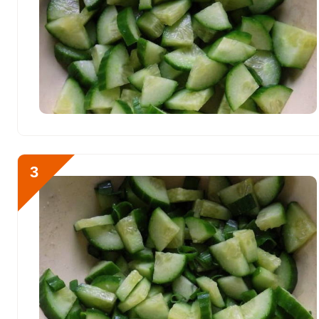
Магний
27.8 мг
Натрий
154.4 мг
Сера
224.1 мг
Отправляя эту форму, вы соглашае
Фосфор
231.7 мг
Политикой конфиденциальности
,
П
персональных данных
и
Пользоват
Хлор
178.2 мг
Алюминий
100.1 мкг
3
Железо
3.1 мг
Промываем огурец и ра
Йод
24.1 мкг
Кобальт
13.1 мкг
Литий
1.3 мкг
Марганец
0.2 мкг