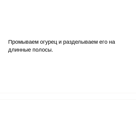
3 мкг
9.9
9.
90 мкг
5.2
5
10 мкг
12.6
12.
Промываем огурец и разделываем его на
15 мг
2.7
2.
длинные полосы.
50 мг
23.7
22.
ВХОД НА САЙТ
РЕГИСТРАЦИЯ
120 мкг
19.3
18.
е
20 мг
11
10.
Войдите
с помощью социальных сетей:
2500 мг
5.7
5.
1000 мг
4.5
4.
или
30 мг
1.9
1.