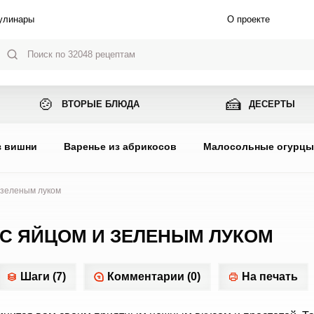
улинары
О проекте
🍲
🍰
ВТОРЫЕ БЛЮДА
ДЕСЕРТЫ
з вишни
Варенье из абрикосов
Малосольные огурц
и зеленым луком
 С ЯЙЦОМ И ЗЕЛЕНЫМ ЛУКОМ
Шаги (7)
Комментарии (0)
На печать