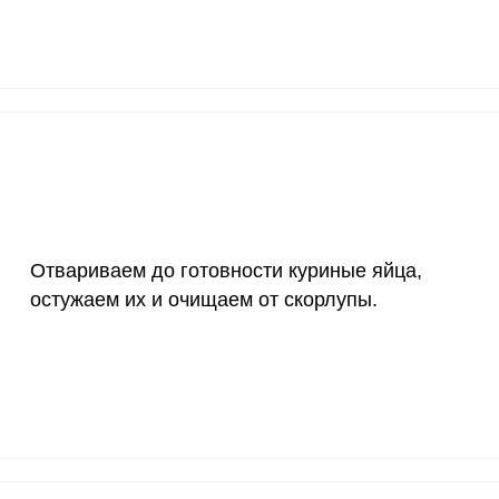
1000 мкг
8.2
7.
200 мкг
0.1
0.
200 мкг
26
24.
55 мкг
32.3
3
4000 мкг
1.1
1.
Отвариваем до готовности куриные яйца,
50 мкг
9.3
8.
остужаем их и очищаем от скорлупы.
12 мг
6.3
6
1200 мкг
2.1
2
20 мкг
6.4
6.
70 мкг
8.6
8.