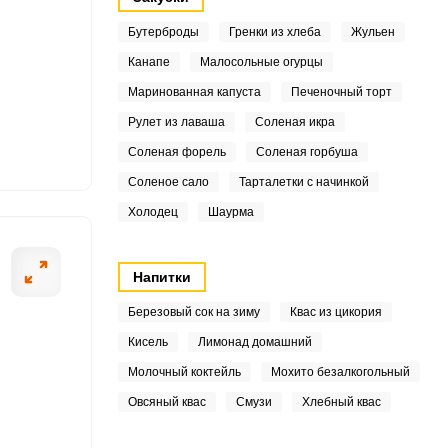
5
Бутерброды
Гренки из хлеба
Жульен
9
Канапе
Малосольные огурцы
4
Маринованная капуста
Печеночный торт
Рулет из лаваша
Соленая икра
5
ОТПРАВИТЬ СООБЩЕНИЕ
Соленая форель
Соленая горбуша
9
Соленое сало
Тарталетки с начинкой
Холодец
Шаурма
.8
6
Далее эти полос
Напитки
Березовый сок на зиму
Квас из цикория
Кисель
Лимонад домашний
7
Молочный коктейль
Мохито безалкогольный
9
Овсяный квас
Смузи
Хлебный квас
3