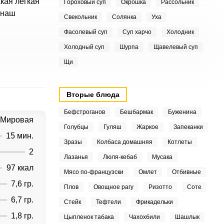
кая легкая
Гороховый суп
Окрошка
Рассольник
 наш
Свекольник
Солянка
Уха
Фасолевый суп
Суп харчо
Холодник
Холодный суп
Шурпа
Щавелевый суп
Щи
Вторые блюда
Бефстроганов
Бешбармак
Буженина
Мировая
Голубцы
Гуляш
Жаркое
Запеканки
15 мин.
Зразы
Колбаса домашняя
Котлеты
2
Лазанья
Люля-кебаб
Мусака
97 ккал
Мясо по-французски
Омлет
Отбивные
7,6 гр.
Плов
Овощное рагу
Ризотто
Соте
6,7 гр.
Стейк
Тефтели
Фрикадельки
1,8 гр.
Цыпленок табака
Чахохбили
Шашлык