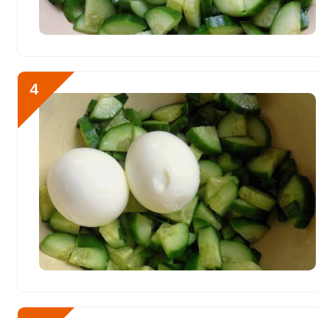
Медь
158.1 мкг
Никель
0.5 мкг
Рубидий
99.7 мкг
4
Селен
34.1 мкг
Фтор
86.1 мкг
Хром
8.9 мкг
Цинк
1.4 мг
Бор
48.4 мкг
Ванадий
2.5 мкг
Молибден
11.6 мкг