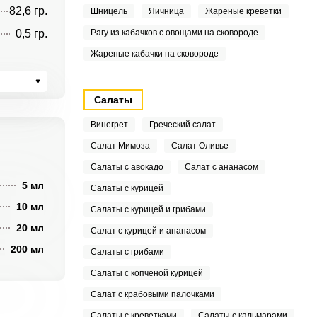
82,6 гр.
Шницель
Яичница
Жареные креветки
0,5 гр.
Рагу из кабачков с овощами на сковороде
Жареные кабачки на сковороде
Салаты
Винегрет
Греческий салат
Салат Мимоза
Салат Оливье
Салаты с авокадо
Салат с ананасом
5 мл
Салаты с курицей
10 мл
Салаты с курицей и грибами
20 мл
Салат с курицей и ананасом
200 мл
Салаты с грибами
Салаты с копченой курицей
Салат с крабовыми палочками
Салаты с креветками
Салаты с кальмарами