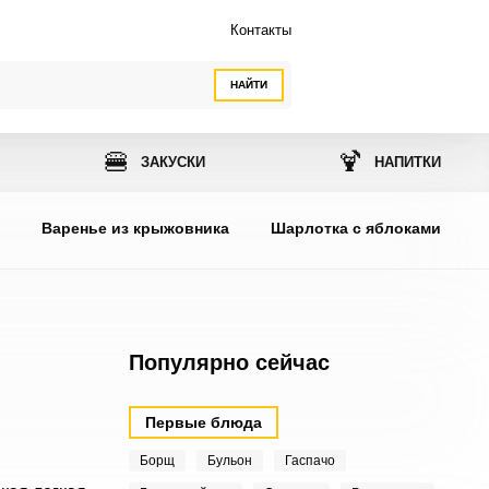
Контакты
НАЙТИ
🍔
🍹
ЗАКУСКИ
НАПИТКИ
ы
Варенье из крыжовника
Шарлотка с яблоками
Популярно сейчас
Первые блюда
Борщ
Бульон
Гаспачо