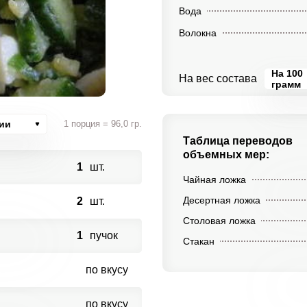
Вода
Волокна
На 100
На вес состава
грамм
ии
1 порция = 96,0 гр.
Таблица переводов
объемных мер:
1
шт.
Чайная ложка
Десертная ложка
2
шт.
Столовая ложка
1
пучок
Стакан
по вкусу
по вкусу