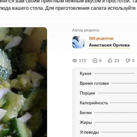
мнится вам своим приятным нежным вкусом и простотой. Та
блюда вашего стола. Для приготовления салата используйте
Автор рецепта:
509 рецептов
Анастасия Орлова
172
0
23
0
Кухня
Время готовки
Порции
Калорийность
Белки
Жиры
Углеводы