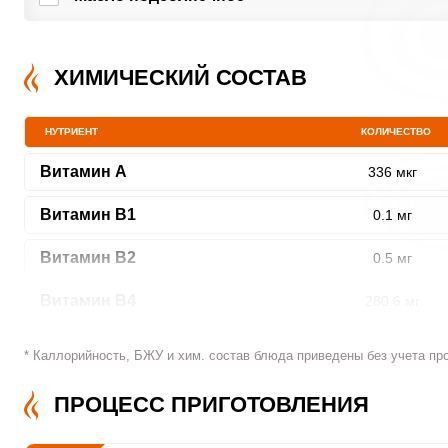
ХИМИЧЕСКИЙ СОСТАВ
НУТРИЕНТ
КОЛИЧЕСТВО
Витамин A
336 мкг
Витамин В1
0.1 мг
Витамин В2
0.5 мг
Витамин В4
280.6 мг
Витамин В5
1.6 мг
* Каллорийность, БЖУ и хим. состав блюда приведены без учета пр
Витамин В6
0.2 мг
ПРОЦЕСС ПРИГОТОВЛЕНИЯ
Витамин В9
16.7 мкг