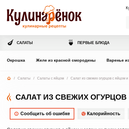
К
🍆
🍵
САЛАТЫ
ПЕРВЫЕ БЛЮДА
Окрошка
Желе из красной смородины
Варенье и
/
Салаты
/
Салаты с яйцом
/
Салат из свежих огурцов с яйцом 
САЛАТ ИЗ СВЕЖИХ ОГУРЦОВ
Сообщить об ошибке
Калорийность