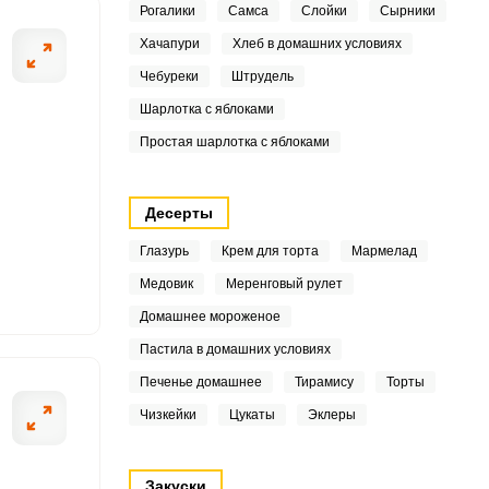
Рогалики
Самса
Слойки
Сырники
5
Хачапури
Хлеб в домашних условиях
Чебуреки
Штрудель
Шарлотка с яблоками
1
ШАГ
2 ИЗ 7
Простая шарлотка с яблоками
6
Десерты
8
Глазурь
Крем для торта
Мармелад
6
Медовик
Меренговый рулет
5
Домашнее мороженое
Пастила в домашних условиях
5
Печенье домашнее
Тирамису
Торты
3
Чизкейки
Цукаты
Эклеры
8
Закуски