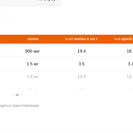
НОРМА
% ОТ НОРМЫ В 100 Г
% В ОДНОЙ
900 мкг
19.4
18.
1.5 мг
3.5
3.
1.8 мг
14.9
14.
500 мг
29.2
28.
5 мг
17.1
16.
оцесса приготовления.
2 мг
5.1
4.
400 мкг
2.2
2.