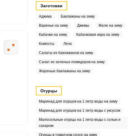
Заготовки
9
Аджика
Баклажаны на зиму
1
Варенье на зиму
Джемы
Желе на зиму
Кабачки на зиму
Кабачковая икра на зиму
9
Компоты
Лечо
1
Салаты из баклажанов на зиму
1
Салат из зеленых помидоров на зиму
Жареные баклажаны на зиму
9
Огурцы
Маринад для огурцов на 1 литр воды на зиму
Маринад для огурцов на 1 литр воды с уксусом
2
Малосольные огурцы на 1 литр воды с солью и
сахаром
3
Огурцы в томатном соусе на зиму