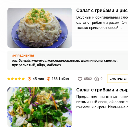
Салат с грибами и ри
Вкусный и оригинальный сло
салат с грибами и рисом. Он 
только привлечет своей
аппетитностью, но и украсит 
благодаря необычной подаче
ИНГРЕДИЕНТЫ
рис белый,
кукуруза консервированная,
шампиньоны свежие,
лук репчатый,
яйцо,
майонез
45 мин
166.1 кКал
6562
0
СМОТРЕТЬ 
Салат с грибами и сы
Предлагаем приготовить ярк
витаминный овощной салат с
грибами и сыром. Изюминка 
в том, что сыр используется
сортов – а в сочетании с
шампиньонами и грецкими ор
это дает насыщенный объем