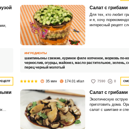
рузой
Салат с грибами
Для тех, кто любит гр
и я, хочу порекоменд
интересный рецепт сл
ами,
Запомнить меня
с грибами. Слоеные с
выглядят особенно и п
усным с
праздничному.
ВХОД
ЕЩЕ НЕ ЗАРЕГИСТРИРОВАННЫ?
ИНГРЕДИЕНТЫ
шампиньоны свежие,
куриное филе копченое,
морковь по-к
чернослив,
огурцы,
майонез,
масло растительное,
зелень,
с
Забыли пароль?
перец черный молотый
35 мин
174.01 кКал
7590
0
РЕЦЕПТ
СМО
еными
Салат с грибами
Экзотическую острую 
приготовить дома. Ор
их
салат с шиитаке и спе
нельзя лучше, подойд
леные
особенного ужина.
и