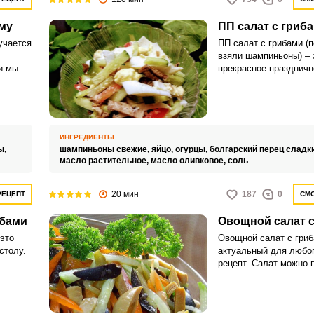
используете лесные г
отварите их правильн
иму
ПП салат с гриб
варки слейте первую 
доварите в чистой.
учается
ПП салат с грибами (п
взяли шампиньоны) – 
и мы
прекрасное праздничн
нежным вкусом и при
ароматом. Шампиньон
закуске питательност
грибов.
ИНГРЕДИЕНТЫ
ы,
шампиньоны свежие,
яйцо,
огурцы,
болгарский перец сладк
масло растительное,
масло оливковое,
соль
20 мин
187
0
РЕЦЕПТ
СМО
ибами
Овощной салат с
 это
Овощной салат с гриб
столу.
актуальный для любог
рецепт. Салат можно 
ется
составе гарнира или в
м.
холодной закуски.