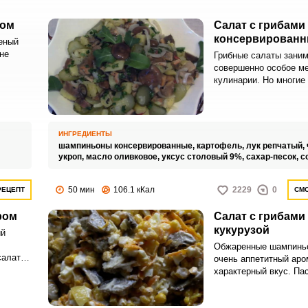
сом
Салат с грибами
консервирован
еный
не
Грибные салаты зани
совершенно особое ме
стол
кулинарии. Но многие 
.
рискуют самостоятель
грибы, а иногда на это
времени.
ИНГРЕДИЕНТЫ
шампиньоны консервированные,
картофель,
лук репчатый,
укроп,
масло оливковое,
уксус столовый 9%,
сахар-песок,
с
50 мин
106.1 кКал
2229
0
РЕЦЕПТ
СМО
ром
Салат с грибами
кукурузой
ий
Обжаренные шампинь
салата
очень аппетитный аро
 разных
характерный вкус. Па
морковь с луком, а та
ехами
очень удачно сочетаю
ный