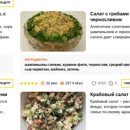
РЕЦЕПТ
, с
Салат с грибами
черносливом
в, сыра
Аппетитное сочетани
но
шампиньонов и чернос
бразит
салате дает совершен
ыр в
неповторимый вкус, а
о
салата дает курица, к
ества
есть в составе блюда.
очетает
ИНГРЕДИЕНТЫ
кус.
,
шампиньоны свежие,
куриное филе,
чернослив,
грецкий оре
сыр пармезан,
майонез,
зелень
30 мин
297.9 кКал
9355
0
РЕЦЕПТ
СМО
нки
Крабовый салат 
ются
Крабовый салат – рас
блюдо, которое готовя
но
семье по-своему идеа
ть,
любимому рецепту. Я 
аты,
предложить вариант к
да.
салата с грибами.