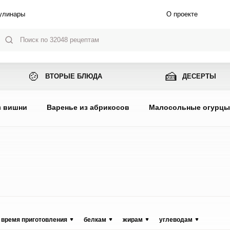
улинары
О проекте
🍲
🍰
ВТОРЫЕ БЛЮДА
ДЕСЕРТЫ
з вишни
Варенье из абрикосов
Малосольные огурц
время приготовления
белкам
жирам
углеводам