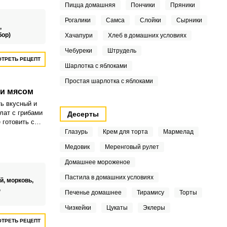
Пицца домашняя
Пончики
Пряники
Рогалики
Самса
Слойки
Сырники
,
бор)
Хачапури
Хлеб в домашних условиях
Чебуреки
Штрудель
ТРЕТЬ РЕЦЕПТ
Шарлотка с яблоками
Простая шарлотка с яблоками
 и мясом
ь вкусный и
лат с грибами
Десерты
 готовить с
ошо пропитался
Глазурь
Крем для торта
Мармелад
Медовик
Меренговый рулет
Домашнее мороженое
Пастила в домашних условиях
й,
морковь,
,
Печенье домашнее
Тирамису
Торты
Чизкейки
Цукаты
Эклеры
ТРЕТЬ РЕЦЕПТ