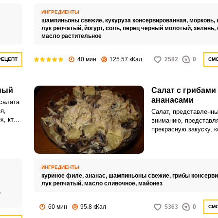
составляющей. Чтобы
слишком тяжелым, пр
ИНГРЕДИЕНТЫ
заправки вместо майо
шампиньоны свежие,
кукуруза консервированная,
морковь,
использовать натурал
лук репчатый,
йогурт,
соль,
перец черный молотый,
зелень,
он освежит общий вку
масло растительное
лишних калорий.
40 мин
125.57 кКал
2582
0
РЕЦЕПТ
СМО
ный
Салат с грибами
ананасами
салата
я,
Салат, представленн
х, кто
вниманию, представля
чет
прекрасную закуску, к
стыдно встречать гос
и
обладает необычным в
благодаря сочетанию 
атным
ананасов.
ИНГРЕДИЕНТЫ
зской
куриное филе,
ананас,
шампиньоны свежие,
грибы консерв
лук репчатый,
масло сливочное,
майонез
,
60 мин
95.8 кКал
5363
0
СМО