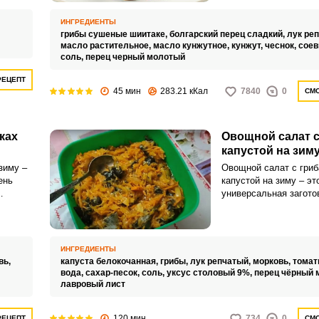
ИНГРЕДИЕНТЫ
грибы сушеные шиитаке,
болгарский перец сладкий,
лук ре
масло растительное,
масло кунжутное,
кунжут,
чеснок,
соев
соль,
перец черный молотый
РЕЦЕПТ
45 мин
283.21 кКал
7840
0
СМО
ках
Овощной салат с
капустой на зим
зиму –
Овощной салат с гриб
ень
капустой на зиму – эт
универсальная загото
к и к
просто подавать как с
ие
захотите, то и с мясо
или
в рагу добавьте, и да
орячим
или каше предлагайте
ИНГРЕДИЕНТЫ
приготовления понадо
вь,
капуста белокочанная,
грибы,
лук репчатый,
морковь,
томат
ваше терпение и немн
вода,
сахар-песок,
соль,
уксус столовый 9%,
перец чёрный 
осенних продуктов. Вк
лавровый лист
недорого и просто!Сов
приготовлению:Если д
120 мин
734
0
РЕЦЕПТ
СМО