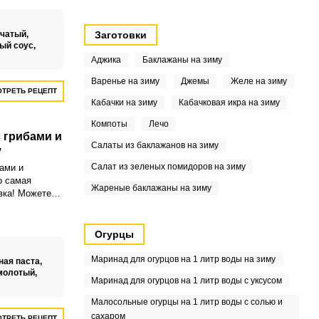
пчатый,
Заготовки
ый соус,
Аджика
Баклажаны на зиму
Варенье на зиму
Джемы
Желе на зиму
ТРЕТЬ РЕЦЕПТ
Кабачки на зиму
Кабачковая икра на зиму
Компоты
Лечо
 грибами и
Салаты из баклажанов на зиму
у
Салат из зеленых помидоров на зиму
ами и
о самая
Жареные баклажаны на зиму
вка! Можете
алат, а если
м подавайте, и
же к мясу, рыбе
Огурцы
! Для
бится только
Маринад для огурцов на 1 литр воды на зиму
ная паста,
ого сезонных
молотый,
Маринад для огурцов на 1 литр воды с уксусом
усно,
ет по
Малосольные огурцы на 1 литр воды с солью и
ля салата вы
сахаром
ТРЕТЬ РЕЦЕПТ