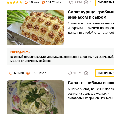
50 мин
161.21 кКал
2194
0
СМОТРЕТЬ 
Салат курице, грибами
ананасом и сыром
Отличное сочетание ананасо
и курочки с грибами прекрас
дополнит любой стол разноо
список праздничных блюд. С
сочетании с ананасами можн
встретить в рецептурах множ
салатов, однако этот салат с
ИНГРЕДИЕНТЫ
и сытность и удивительный в
куриный окорочок,
сыр,
ананас,
шампиньоны свежие,
лук репчатый
масло сливочное,
майонез
60 мин
155.9 кКал
11871
0
СМОТРЕТЬ 
Салат с грибами веше
Многие знают, вешенки явля
одним из самых вкусных и
питательных грибов. Их мож
тушить, варить, жарить, соли
мариновать, добавлять в сал
пироги, первые и вторые блю