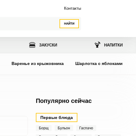
Контакты
НАЙТИ
🍔
🍹
ЗАКУСКИ
НАПИТКИ
ы
Варенье из крыжовника
Шарлотка с яблоками
Популярно сейчас
Первые блюда
Борщ
Бульон
Гаспачо