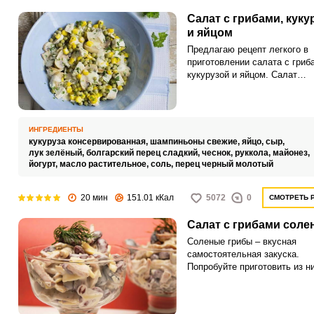
Салат с грибами, куку
и яйцом
Предлагаю рецепт легкого в
приготовлении салата с гриб
кукурузой и яйцом. Салат
получается ярким и очень вк
идеальным сочетанием
используемых продуктов.
ИНГРЕДИЕНТЫ
кукуруза консервированная,
шампиньоны свежие,
яйцо,
сыр,
лук зелёный,
болгарский перец сладкий,
чеснок,
руккола,
майонез,
йогурт,
масло растительное,
соль,
перец черный молотый
20 мин
151.01 кКал
5072
0
СМОТРЕТЬ 
Салат с грибами сол
Соленые грибы – вкусная
самостоятельная закуска.
Попробуйте приготовить из н
салат, и вы будете приятно
удивлены тем, как звучат со
грибы в сочетании с языком 