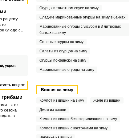
рибы, то
о! Во время
Огурцы в томатном соусе на зиму
ами
воду и
Сладкие маринованные огурцы на зиму в банках
о рецепту
это
Маринованные огурцы с уксусом в 3 литровых
ое блюдо с
банках на зиму
ятным
ы добавляют
Соленые огурцы на зиму
ь и аромат
Салаты из огурцов на зиму
Огурцы по-фински на зиму
ий,
укроп,
Маринованные огурцы на зиму
ТРЕТЬ РЕЦЕПТ
Вишня на зиму
 грибами
Компот из вишни на зиму
Желе из вишни
ами – это
Джем из вишни
о сезона
подать в
Компот из вишни без стерилизации на зиму
 качестве
Компот из вишни с косточками на зиму
Варенье из вишни