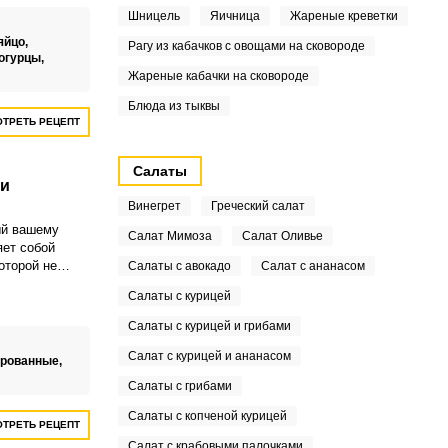
 салат не был
Шницель
Яичница
Жареные креветки
едлагаем для
неза,
яйцо,
Рагу из кабачков с овощами на сковороде
ьный йогурт:
огурцы,
с и не добавит
Жареные кабачки на сковороде
Блюда из тыквы
ТРЕТЬ РЕЦЕПТ
Салаты
 и
Винегрет
Греческий салат
ый вашему
Салат Мимоза
Салат Оливье
ет собой
оторой не
Салаты с авокадо
Салат с ананасом
тей. Салат
Салаты с курицей
кусом -
грибов и
Салаты с курицей и грибами
Салат с курицей и ананасом
ированные,
Салаты с грибами
Салаты с копченой курицей
ТРЕТЬ РЕЦЕПТ
Салат с крабовыми палочками