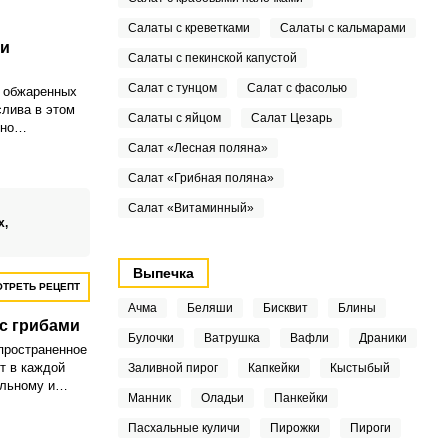
Салаты с креветками
Салаты с кальмарами
 и
Салаты с пекинской капустой
Салат с тунцом
Салат с фасолью
е обжаренных
лива в этом
Салаты с яйцом
Салат Цезарь
но
 сытность
Салат «Лесная поляна»
оторая тоже
Салат «Грибная поляна»
 Попробуйте!
Салат «Витаминный»
х,
Выпечка
ТРЕТЬ РЕЦЕПТ
Ачма
Беляши
Бисквит
Блины
с грибами
Булочки
Ватрушка
Вафли
Драники
пространенное
т в каждой
Заливной пирог
Капкейки
Кыстыбый
льному и
Манник
Оладьи
Панкейки
хочу
рабового
Пасхальные куличи
Пирожки
Пироги