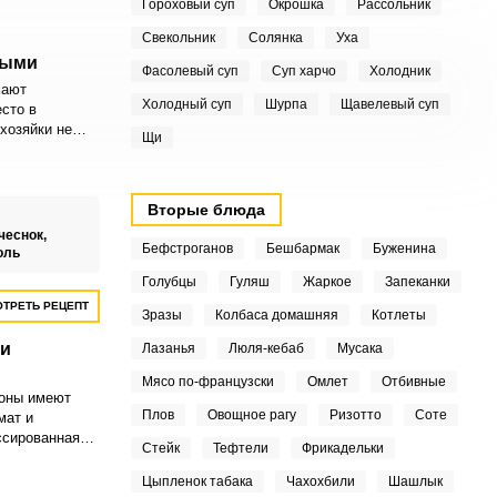
Гороховый суп
Окрошка
Рассольник
Свекольник
Солянка
Уха
ными
Фасолевый суп
Суп харчо
Холодник
мают
Холодный суп
Шурпа
Щавелевый суп
сто в
хозяйки не
Щи
но отваривать
 просто нет
Вторые блюда
чеснок,
Бефстроганов
Бешбармак
Буженина
оль
Голубцы
Гуляш
Жаркое
Запеканки
ТРЕТЬ РЕЦЕПТ
Зразы
Колбаса домашняя
Котлеты
 и
Лазанья
Люля-кебаб
Мусака
Мясо по-французски
Омлет
Отбивные
оны имеют
Плов
Овощное рагу
Ризотто
Соте
мат и
ссированная
Стейк
Тефтели
Фрикадельки
кже кукуруза,
тся с грибной
Цыпленок табака
Чахохбили
Шашлык