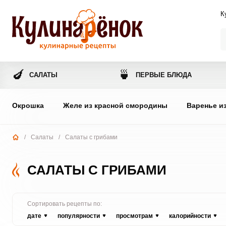
К
🍆
🍵
САЛАТЫ
ПЕРВЫЕ БЛЮДА
Окрошка
Желе из красной смородины
Варенье и
/
Салаты
/
Салаты с грибами
САЛАТЫ С ГРИБАМИ
Сортировать рецепты по:
дате
популярности
просмотрам
калорийности