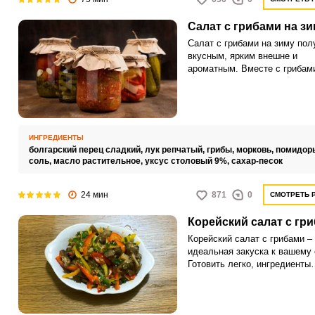
Салат с грибами на з
Салат с грибами на зиму пол
вкусным, ярким внешне и
ароматным. Вместе с грибам
добавляем овощи.
ИНГРЕДИЕНТЫ
болгарский перец сладкий,
лук репчатый,
грибы,
морковь,
помидор
соль,
масло растительное,
уксус столовый 9%,
сахар-песок
24 мин
871
0
СМОТРЕТЬ 
Корейский салат с гр
Корейский салат с грибами –
идеальная закуска к вашему 
Готовить легко, ингредиенты
доступные, но блюдо получа
вкусным, сочным и пикантны