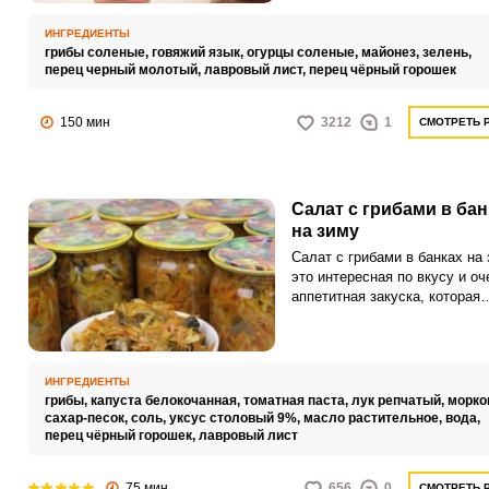
солеными огурцами.
ИНГРЕДИЕНТЫ
грибы соленые,
говяжий язык,
огурцы соленые,
майонез,
зелень,
перец черный молотый,
лавровый лист,
перец чёрный горошек
150 мин
3212
1
СМОТРЕТЬ 
Салат с грибами в бан
на зиму
Салат с грибами в банках на 
это интересная по вкусу и оч
аппетитная закуска, которая
подойдет как к домашнему, та
праздничному столу. Угощен
можно просто есть с хлебом 
подавать как дополнение к г
ИНГРЕДИЕНТЫ
обеденным блюдам.
грибы,
капуста белокочанная,
томатная паста,
лук репчатый,
морко
сахар-песок,
соль,
уксус столовый 9%,
масло растительное,
вода,
перец чёрный горошек,
лавровый лист
75 мин
656
0
СМОТРЕТЬ 