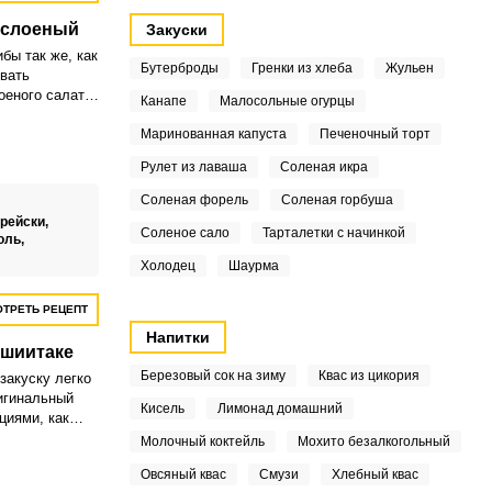
 слоеный
Закуски
ибы так же, как
Бутерброды
Гренки из хлеба
Жульен
овать
оеного салата
Канапе
Малосольные огурцы
алаты всегда
о-
Маринованная капуста
Печеночный торт
Рулет из лаваша
Соленая икра
Соленая форель
Соленая горбуша
орейски,
Соленое сало
Тарталетки с начинкой
оль,
Холодец
Шаурма
ТРЕТЬ РЕЦЕПТ
Напитки
 шиитаке
Березовый сок на зиму
Квас из цикория
закуску легко
игинальный
Кисель
Лимонад домашний
циями, как
ёт для
Молочный коктейль
Мохито безалкогольный
Овсяный квас
Смузи
Хлебный квас