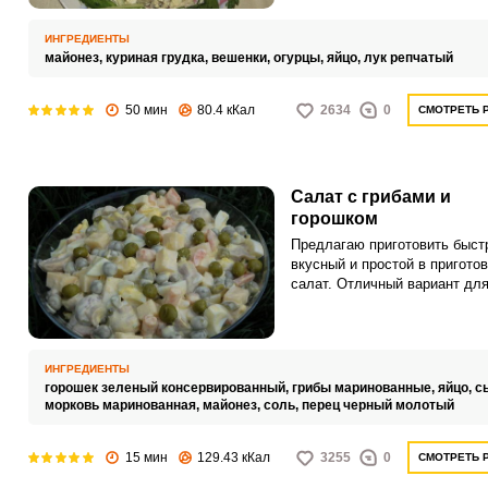
ИНГРЕДИЕНТЫ
майонез,
куриная грудка,
вешенки,
огурцы,
яйцо,
лук репчатый
50 мин
80.4 кКал
2634
0
СМОТРЕТЬ 
Салат с грибами и
горошком
Предлагаю приготовить быст
вкусный и простой в пригото
салат. Отличный вариант дл
угощения внезапных гостей.
ИНГРЕДИЕНТЫ
горошек зеленый консервированный,
грибы маринованные,
яйцо,
с
морковь маринованная,
майонез,
соль,
перец черный молотый
15 мин
129.43 кКал
3255
0
СМОТРЕТЬ 