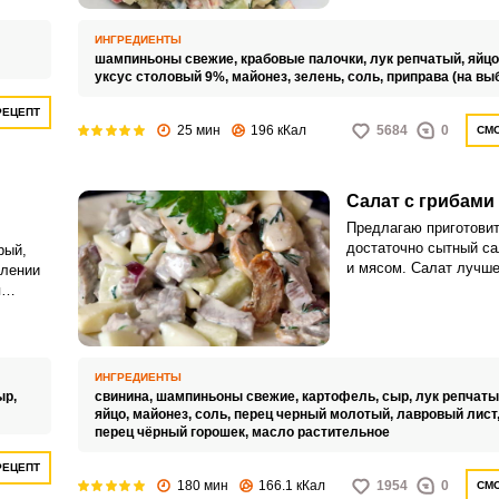
ИНГРЕДИЕНТЫ
шампиньоны свежие,
крабовые палочки,
лук репчатый,
яйцо
уксус столовый 9%,
майонез,
зелень,
соль,
приправа (на вы
РЕЦЕПТ
25 мин
196 кКал
5684
0
СМО
Салат с грибами
Предлагаю приготовит
достаточно сытный са
рый,
ВХОД НА САЙТ
РЕГИСТРАЦИЯ
и мясом. Салат лучше
влении
вечера, чтобы он хор
я
за ночь.
Войдите
с помощью социальных сетей:
ИНГРЕДИЕНТЫ
ыр,
свинина,
шампиньоны свежие,
картофель,
сыр,
лук репчаты
яйцо,
майонез,
соль,
перец черный молотый,
лавровый лист
или
перец чёрный горошек,
масло растительное
РЕЦЕПТ
180 мин
166.1 кКал
1954
0
СМО