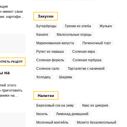
ящие
и имеют свои
Закуски
ии: картофель
кожуре,
Бутерброды
Гренки из хлеба
Жульен
на крупной
Канапе
Малосольные огурцы
о уменьшает
 а жарятся
Маринованная капуста
Печеночный торт
реднем огне и
Рулет из лаваша
Соленая икра
Соленая форель
Соленая горбуша
ТРЕТЬ РЕЦЕПТ
Соленое сало
Тарталетки с начинкой
ы на
Холодец
Шаурма
лей этого
 приготовить
аники на
Напитки
чаются
сивые по
Березовый сок на зиму
Квас из цикория
т у вас более
Кисель
Лимонад домашний
ой драникам
но для диеты
Молочный коктейль
Мохито безалкогольный