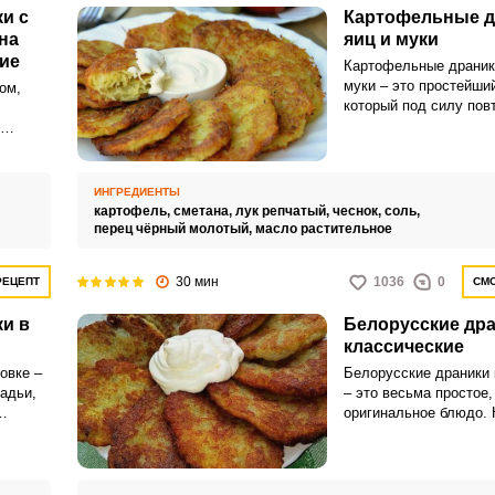
и с
Картофельные д
на
яиц и муки
ие
Картофельные драники
муки – это простейший
ом,
который под силу пов
школьнику. Для теста
можно измельчить пр
ь.
комбайна или восполь
нающим
специальной теркой.
ИНГРЕДИЕНТЫ
стями
картофель,
сметана,
лук репчатый,
чеснок,
соль,
перец чёрный молотый,
масло растительное
30 мин
1036
0
РЕЦЕПТ
СМО
и в
Белорусские др
классические
овке –
Белорусские драники 
адьи,
– это весьма простое,
оригинальное блюдо. 
ов. К
драники относятся к к
о
белорусской кухни и 
ется
кулинарной визитной 
страны.