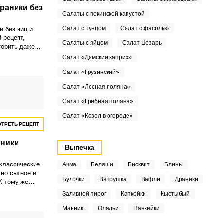
раники без
Салаты с пекинской капустой
Салат с тунцом
Салат с фасолью
 без яиц и
 рецепт,
Салаты с яйцом
Салат Цезарь
торить даже
, драники
Салат «Дамский каприз»
и помощи
Салат «Грузинский»
зоваться
Салат «Лесная поляна»
Салат «Грибная поляна»
Салат «Козел в огороде»
ТРЕТЬ РЕЦЕПТ
аники
Выпечка
классические
Ачма
Беляши
Бисквит
Блины
 но сытное и
Булочки
Ватрушка
Вафли
Драники
К тому же
лассике
Заливной пирог
Капкейки
Кыстыбый
считаются
карточкой
Манник
Оладьи
Панкейки