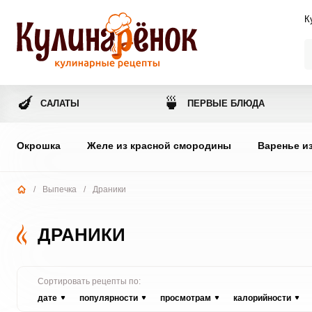
К
🍆
🍵
САЛАТЫ
ПЕРВЫЕ БЛЮДА
Окрошка
Желе из красной смородины
Варенье и
/
Выпечка
/
Драники
ДРАНИКИ
Сортировать рецепты по:
дате
популярности
просмотрам
калорийности