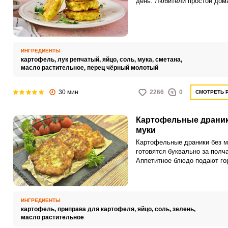
день. Любители простой дом
пищи получат незабываемые
впечатления от картофельно
шедевра.
ИНГРЕДИЕНТЫ
картофель,
лук репчатый,
яйцо,
соль,
мука,
сметана,
масло растительное,
перец чёрный молотый
30 мин
2266
0
СМОТРЕТЬ 
Картофельные драник
муки
Картофельные драники без м
готовятся буквально за полч
Аппетитное блюдо подают го
по желанию дополняя сметан
другими соусами.
ИНГРЕДИЕНТЫ
картофель,
приправа для картофеля,
яйцо,
соль,
зелень,
масло растительное