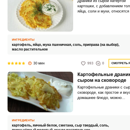
Драники из сырой натертой
картошки, с добавлением тол
яйца, соли и муки, относятся
классическому варианту. Гот
они просто, быстро и получа
самыми вкусными.
ИНГРЕДИЕНТЫ
картофель,
яйцо,
мука пшеничная,
соль,
приправа (на выбор),
масло растительное
30 мин
993
0
СМОТРЕТЬ 
Картофельные драник
сыром на сковороде
Картофельные драники с сыр
сковороде, как простое и вку
домашнее блюдо, можно
приготовить по-разному: доб
тертый сыр в картофельную 
или положить начинкой в дра
этом рецепте картофель
ИНГРЕДИЕНТЫ
измельчаем на крупной терке
картофель,
яичный белок,
сметана,
сыр твердый,
соль,
дополняем взбитым белком с