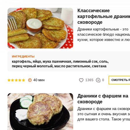
Классические
картофельные драник
сковороде
Драники картофельные - это
классическое блюдо национа
кухни, которое известно и л
по всему миру. Процесс
приготовления такого блюдо 
прост, без излишних замороче
ИНГРЕДИЕНТЫ
он отличается тем, что данн
картофель,
яйцо,
мука пшеничная,
лимонный сок,
соль,
блюдо отлично сочетается с
перец черный молотый,
масло растительное,
сметана
различными добавками.
40 мин
1365
0
СМОТРЕТЬ 
Драники с фаршем на
сковороде
Драники с фаршем на сковор
это сытная и очень вкусная з
для вашего стола. Такое уго
точно никого не оставит нико
равнодушным.