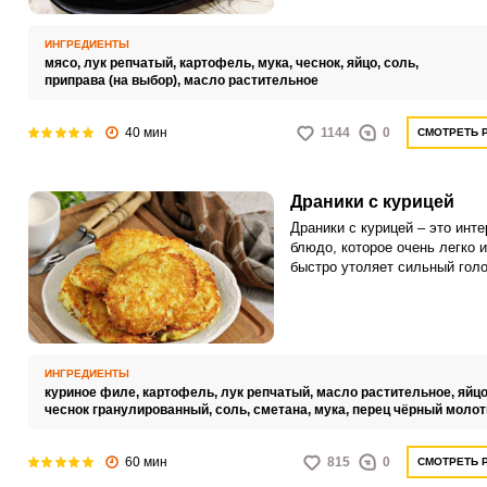
ИНГРЕДИЕНТЫ
мясо,
лук репчатый,
картофель,
мука,
чеснок,
яйцо,
соль,
приправа (на выбор),
масло растительное
40 мин
1144
0
СМОТРЕТЬ 
Драники с курицей
Драники с курицей – это инт
блюдо, которое очень легко и
быстро утоляет сильный голо
качестве начинки для драник
можно брать любые части ку
филе с грудки или мясо с но
ИНГРЕДИЕНТЫ
куриное филе,
картофель,
лук репчатый,
масло растительное,
яйцо
чеснок гранулированный,
соль,
сметана,
мука,
перец чёрный моло
60 мин
815
0
СМОТРЕТЬ 