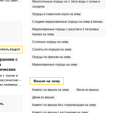
не составит
Малосольные огурцы на 1 литр воды с солью и
сахаром
Огурцы в томатном соусе на зиму
Сладкие маринованные огурцы на зиму в банках
Маринованные огурцы с уксусом в 3 литровых
банках на зиму
Соленые огурцы на зиму
Салаты из огурцов на зиму
ТРЕТЬ РЕЦЕПТ
Огурцы по-фински на зиму
раники с
а
Маринованные огурцы на зиму
ические
и с луком и
лассические –
Вишня на зиму
ми любимое
ятся
Компот из вишни на зиму
Желе из вишни
Джем из вишни
нь,
Компот из вишни без стерилизации на зиму
Компот из вишни с косточками на зиму