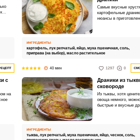
ько
Самые вкусные хруст
 к
картофельные драник
овятся
нюансы в приготовлен
ются
выбирается в желтой 
измельчается только 
Запомнить меня
терке, сливается весь
картофельный сок, чт
ИНГРЕДИЕНТЫ
ВХОД
количество крахмала,
картофель,
лук репчатый,
яйцо,
мука пшеничная,
соль,
драники тонкими, на с
приправа (на выбор),
масло растительное
ЕЩЕ НЕ ЗАРЕГИСТРИРОВАННЫ?
без крышки.
40 мин
1297
0
РЕЦЕПТ
СМО
Забыли пароль?
и с
Драники из тыкв
сковороде
ом на
Из тыквы, хотя цените
сное
овоща немного, можно
быстрые и вкусные др
авить
сковороде. Они полу
массу
вкусные, нежные, кра
ник. В
внешнему виду и буду
полезной альтернатив
ИНГРЕДИЕНТЫ
,
из картофеля, особен
тыква,
лук репчатый,
мука пшеничная,
яйцо,
чеснок,
соль,
о
или ПП.