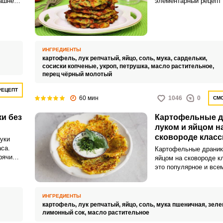
ашней
элементарный рецепт 
труда даже новичку.
го
ИНГРЕДИЕНТЫ
картофель,
лук репчатый,
яйцо,
соль,
мука,
сардельки,
сосиски копченые,
укроп,
петрушка,
масло растительное,
перец чёрный молотый
РЕЦЕПТ
60 мин
1046
0
СМО
и без
Картофельные д
луком и яйцом н
сковороде класс
уки
аса.
Картофельные драник
рячим,
яйцом на сковороде к
ой или
это популярное и все
блюдо. Драники готов
элементарно.
ИНГРЕДИЕНТЫ
картофель,
лук репчатый,
яйцо,
соль,
мука пшеничная,
зеле
лимонный сок,
масло растительное