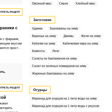
Овсяный квас
Смузи
Хлебный квас
ТРЕТЬ РЕЦЕПТ
Заготовки
раники с
Аджика
Баклажаны на зиму
Варенье на зиму
Джемы
Желе на зиму
и с фаршем,
сающим вкусом
Кабачки на зиму
Кабачковая икра на зиму
вятся просто.
Компоты
Лечо
натереть на
здесь помогают
Салаты из баклажанов на зиму
Салат из зеленых помидоров на зиму
оль,
Жареные баклажаны на зиму
ТРЕТЬ РЕЦЕПТ
Огурцы
сой
Маринад для огурцов на 1 литр воды на зиму
может
Маринад для огурцов на 1 литр воды с уксусом
овторить