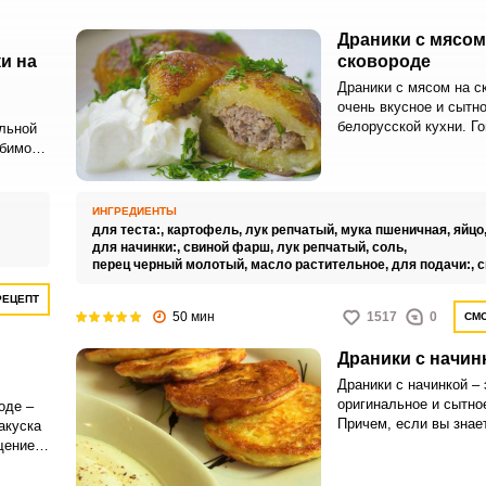
Драники с мясом
и на
сковороде
Драники с мясом на ск
очень вкусное и сытн
белорусской кухни. Го
льной
подобные блюда суще
юбимо
где выращивают карт
очень
к, но
ИНГРЕДИЕНТЫ
ое
для теста:,
картофель,
лук репчатый,
мука пшеничная,
яйцо
для начинки:,
свиной фарш,
лук репчатый,
соль,
перец черный молотый,
масло растительное,
для подачи:,
с
РЕЦЕПТ
50 мин
1517
0
СМО
Драники с начин
Драники с начинкой – 
оригинальное и сытно
оде –
Причем, если вы знае
акуска
приготовления, то на
щение
менять по своему вку
го