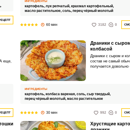
ИНГРЕДИЕНТЫ
роду
ь
картофель,
лук репчатый,
крахмал картофельный,
масло растительное,
соль,
перец чёрный молотый
РЕЦЕПТ
60 мин
3182
0
СМО
Драники с сыром
колбасой
Драники с сыром и ко
А еще,
состав не самый обыч
получается довольно 
ВХОД НА САЙТ
РЕГИСТРАЦИЯ
ы
Картофельные оладьи
осто
получаются сытными, 
можно накормить все 
Войдите
ИНГРЕДИЕНТЫ
с помощью социальных сетей:
картофель,
колбаса вареная,
соль,
сыр твердый,
перец чёрный молотый,
масло растительное
или
30 мин
992
0
РЕЦЕПТ
СМО
ртошки
Хрустящие карт
драники