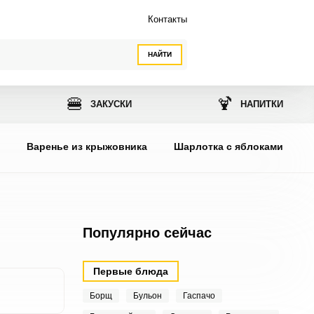
Контакты
НАЙТИ
🍔
🍹
ЗАКУСКИ
НАПИТКИ
ы
Варенье из крыжовника
Шарлотка с яблоками
Популярно сейчас
Первые блюда
Борщ
Бульон
Гаспачо