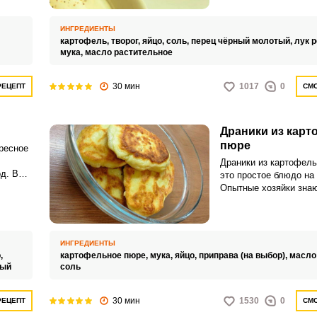
ИНГРЕДИЕНТЫ
картофель,
творог,
яйцо,
соль,
перец чёрный молотый,
лук 
мука,
масло растительное
30 мин
1017
0
РЕЦЕПТ
СМО
Драники из карт
пюре
ересное
Драники из картофель
д. В
это простое блюдо на 
ов
Опытные хозяйки знаю
рицы:
вчерашнее картофель
жек.
может служить осново
вкусных блюд.
ИНГРЕДИЕНТЫ
,
картофельное пюре,
мука,
яйцо,
приправа (на выбор),
масло
тый
соль
30 мин
1530
0
РЕЦЕПТ
СМО