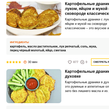
Картофельные драник
луком, яйцом и мукой 
сковороде классическ
Картофельные драники с лук
яйцом и мукой на сковороде
классические – это вкусное и
сытное блюдо на каждый ден
Такой рецепт подойдет начи
хозяйками, которые еще не
ИНГРЕДИЕНТЫ
разобрались со всеми тонко
картофель,
масло растительное,
лук репчатый,
соль,
мука,
этого блюда.
перец чёрный молотый,
яйцо,
сметана
30 мин
877
0
СМОТРЕТЬ 
Картофельные драник
духовке
Картофельные драники в дух
это румяные и аппетитные ол
зато без лишнего масла и из
минимального набора продукт
тому же вы сэкономите мног
времени, потому что не прид
стоять у плиты и каждый раз