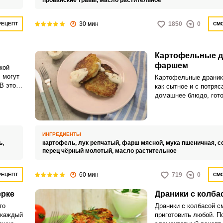
прованские травы,
масло растительное
ники,
ержим
30 мин
1850
0
РЕЦЕПТ
СМО
 до
Картофельные д
фаршем
кой
 могут
Картофельные драник
 В этом
как сытное и с потря
сыр и
домашнее блюдо, гото
ерке и
Самое сложное – это 
терке картофель, но 
кухонные гаджеты.
ИНГРЕДИЕНТЫ
ь,
картофель,
лук репчатый,
фарш мясной,
мука пшеничная,
с
перец чёрный молотый,
масло растительное
60 мин
719
0
РЕЦЕПТ
СМО
ерке
Драники с колба
то
Драники с колбасой с
 каждый
приготовить любой. П