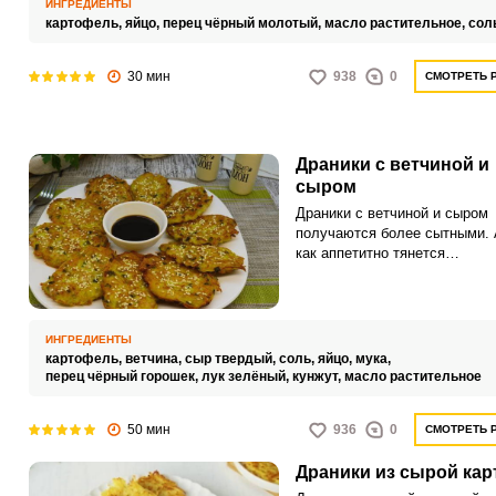
ИНГРЕДИЕНТЫ
выкладывать тесто на сково
картофель,
яйцо,
перец чёрный молотый,
масло растительное,
сол
для новой порции драников.
30 мин
938
0
СМОТРЕТЬ 
Драники с ветчиной и
сыром
Драники с ветчиной и сыром
получаются более сытными. 
как аппетитно тянется
расплавленный сыр, когда в
ломаете горячие драники, пр
объеденье.
ИНГРЕДИЕНТЫ
картофель,
ветчина,
сыр твердый,
соль,
яйцо,
мука,
перец чёрный горошек,
лук зелёный,
кунжут,
масло растительное
50 мин
936
0
СМОТРЕТЬ 
Драники из сырой ка