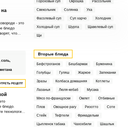
Гороховый суп
Окрошка
Рассольник
Свекольник
Солянка
Уха
 на
Фасолевый суп
Суп харчо
Холодник
овороде - это
Холодный суп
Шурпа
Щавелевый суп
ое блюдо
ворят, что
Щи
ствуют везде,
офель.
Вторые блюда
,
соль,
Бефстроганов
Бешбармак
Буженина
метана
Голубцы
Гуляш
Жаркое
Запеканки
Зразы
Колбаса домашняя
Котлеты
ТРЕТЬ РЕЦЕПТ
Лазанья
Люля-кебаб
Мусака
кой
Мясо по-французски
Омлет
Отбивные
это
е блюдо.
Плов
Овощное рагу
Ризотто
Соте
те технологию
Стейк
Тефтели
Фрикадельки
чинку можно
су бесконечно.
Цыпленок табака
Чахохбили
Шашлык