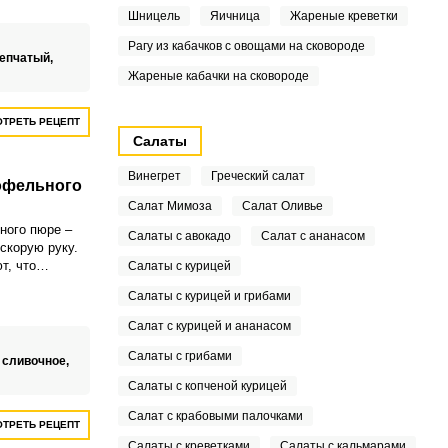
Шницель
Яичница
Жареные креветки
Рагу из кабачков с овощами на сковороде
репчатый,
Жареные кабачки на сковороде
ТРЕТЬ РЕЦЕПТ
Салаты
Винегрет
Греческий салат
офельного
Салат Мимоза
Салат Оливье
ного пюре –
Салаты с авокадо
Салат с ананасом
скорую руку.
т, что
Салаты с курицей
ное пюре
Салаты с курицей и грибами
й для многих
Салат с курицей и ананасом
Салаты с грибами
 сливочное,
Салаты с копченой курицей
Салат с крабовыми палочками
ТРЕТЬ РЕЦЕПТ
Салаты с креветками
Салаты с кальмарами