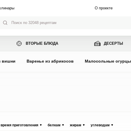
улинары
О проекте
🍲
🍰
ВТОРЫЕ БЛЮДА
ДЕСЕРТЫ
з вишни
Варенье из абрикосов
Малосольные огурц
время приготовления
белкам
жирам
углеводам