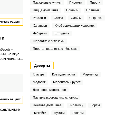
Пасхальные куличи
Пирожки
Пироги
Пицца домашняя
Пончики
Пряники
Рогалики
Самса
Слойки
Сырники
ТРЕТЬ РЕЦЕПТ
Хачапури
Хлеб в домашних условиях
Чебуреки
Штрудель
 и
Шарлотка с яблоками
Простая шарлотка с яблоками
лбасой –
ный, но вкус
оригинальный.
 к тому же
Десерты
ими легко
семейство.
Глазурь
Крем для торта
Мармелад
Медовик
Меренговый рулет
Домашнее мороженое
Пастила в домашних условиях
ТРЕТЬ РЕЦЕПТ
Печенье домашнее
Тирамису
Торты
офельные
Чизкейки
Цукаты
Эклеры