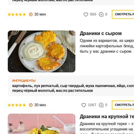
перец чёрный молотый,
масло растительное
сметаной, жарим из него дра
посыпаем тертым сыром и д
30 мин
960
0
СМОТРЕТЬ 
их на сковороде под крышкой
расплавления сыра.
Драники с сыром
Одним из вариантов, из широ
линейки картофельных блюд,
быть у вас драники с сыром.
рецепте картофель, твердый 
лук измельчаем на крупной т
все смешиваем.
ИНГРЕДИЕНТЫ
картофель,
лук репчатый,
сыр твердый,
мука пшеничная,
яйцо,
сол
перец чёрный молотый,
масло растительное
30 мин
1067
0
СМОТРЕТЬ 
Драники на крупной т
Драники на крупной терке – э
восхитительное угощение на