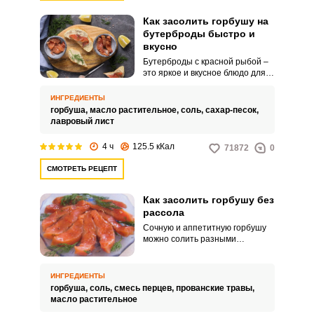
Как засолить горбушу на
бутерброды быстро и
вкусно
Бутерброды с красной рыбой –
это яркое и вкусное блюдо для
вашего стола. Чтобы
приготовить такую закуску,
ИНГРЕДИЕНТЫ
можно засолить сочную и
горбуша,
масло растительное,
соль,
сахар-песок,
ароматную горбушу в домашних
лавровый лист
условиях.
4 ч
125.5 кКал
71872
0
СМОТРЕТЬ РЕЦЕПТ
Как засолить горбушу без
рассола
Сочную и аппетитную горбушу
можно солить разными
способами. Попробуйте простой
вариант без использования
рассола.
ИНГРЕДИЕНТЫ
горбуша,
соль,
смесь перцев,
прованские травы,
масло растительное