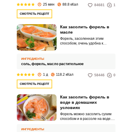
25 мин
88.8 кКал
84681
1
СМОТРЕТЬ РЕЦЕПТ
Как засолить форель в
масле
Форель, засоленная этим
способом, очень удобна к
подаче. Филе нарезается
небольшими кусочками и
заливается растительным
ИНГРЕДИЕНТЫ
маслом.
соль,
форель,
масло растительное
1 д
118.2 кКал
58446
0
СМОТРЕТЬ РЕЦЕПТ
Как засолить форель в
воде в домашних
условиях
Форель можно засолить сухим
способом и в рассоле на воде.
Во втором случае филе
получается более мягким и
ИНГРЕДИЕНТЫ