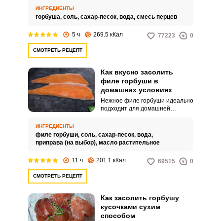
Удивите близких аппетитной и
ИНГРЕДИЕНТЫ
оригинальной холодной
горбуша,
соль,
сахар-песок,
вода,
смесь перцев
закуской.
5 ч
269.5 кКал
77223
0
СМОТРЕТЬ РЕЦЕПТ
Как вкусно засолить
филе горбуши в
домашних условиях
Нежное филе горбуши идеально
подходит для домашней
засолки. Закуска выйдет
интересной по вкусу и в меру
ИНГРЕДИЕНТЫ
пикантной.
филе горбуши,
соль,
сахар-песок,
вода,
приправа (на выбор),
масло растительное
11 ч
201.1 кКал
69515
0
СМОТРЕТЬ РЕЦЕПТ
Как засолить горбушу
кусочками сухим
способом