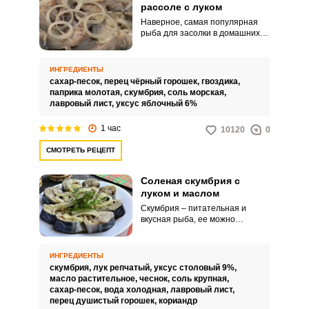
рассоле с луком
Наверное, самая популярная
рыба для засолки в домашних
условиях – это скумбрия. Из нее
получится натуральная и
вкусная рыбная закуска для
ИНГРЕДИЕНТЫ
всей семьи, которую можно
сахар-песок,
перец чёрный горошек,
гвоздика,
подать на ужин с вареной
паприка молотая,
скумбрия,
соль морская,
картошкой.
лавровый лист,
уксус яблочный 6%
1 час
10120
0
СМОТРЕТЬ РЕЦЕПТ
Соленая скумбрия с
луком и маслом
Скумбрия – питательная и
вкусная рыба, ее можно
приобрести в любом магазине
по низкой цене, а засолить ее
можно проще простого.
ИНГРЕДИЕНТЫ
Соленая скумбрия с луком и
скумбрия,
лук репчатый,
уксус столовый 9%,
растительным маслом может
масло растительное,
чеснок,
соль крупная,
стать украшением вашего стола.
сахар-песок,
вода холодная,
лавровый лист,
перец душистый горошек,
кориандр