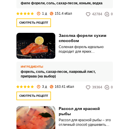
филе форели,
соль,
сахар-песок,
коньяк,
водка
1 д
151.4 кКал
42784
0
СМОТРЕТЬ РЕЦЕПТ
Засолка форели сухим
способом
Соленая форель идеально
подходит для ярких
бутербродов. Ими можно
украсить праздничный стол.
ИНГРЕДИЕНТЫ
форель,
соль,
сахар-песок,
лавровый лист,
приправа (на выбор)
3 д
163.41 кКал
39364
0
СМОТРЕТЬ РЕЦЕПТ
Рассол для красной
рыбы
Рассол для красной рыбы – это
отличный способ удешевить