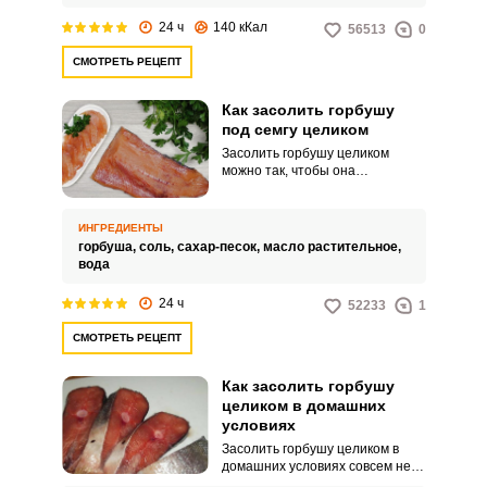
24 ч
140 кКал
56513
0
СМОТРЕТЬ РЕЦЕПТ
Как засолить горбушу
под семгу целиком
Засолить горбушу целиком
можно так, чтобы она
напоминала по вкусу и
внешнему виду семгу.
Попробуйте оригинальный
ИНГРЕДИЕНТЫ
домашний рецепт красной
горбуша,
соль,
сахар-песок,
масло растительное,
рыбки для вашего стола и
вода
порадуйте близких.
24 ч
52233
1
СМОТРЕТЬ РЕЦЕПТ
Как засолить горбушу
целиком в домашних
условиях
Засолить горбушу целиком в
домашних условиях совсем не
сложно, и этот вариант