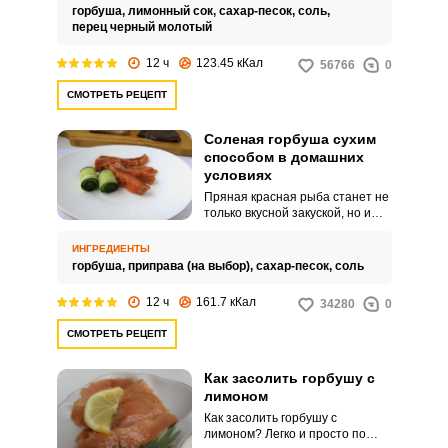
горбуша,
лимонный сок,
сахар-песок,
соль,
перец черный молотый
12 ч
123.45 кКал
56766
0
СМОТРЕТЬ РЕЦЕПТ
Соленая горбуша сухим
способом в домашних
условиях
Пряная красная рыба станет не
только вкусной закуской, но и
настоящим украшением вашего
праздничного стола.
ИНГРЕДИЕНТЫ
Попробуйте простой домашний
горбуша,
приправа (на выбор),
сахар-песок,
соль
рецепт засолки горбуши сухим
способом.
12 ч
161.7 кКал
34280
0
СМОТРЕТЬ РЕЦЕПТ
Как засолить горбушу с
лимоном
Как засолить горбушу с
лимоном? Легко и просто по