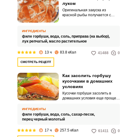
луком
Оригинальная закуска из
красной рыбы получается с
добавлением пикантного
репчатого лука. Продукты легко
засолить в домашних условиях,
ИНГРЕДИЕНТЫ
после чего они послужат
филе горбуши,
вода,
соль,
приправа (на выбор),
вкусным угощением и
лук репчатый,
масло растительное
украшением вашего стола.
13 ч
83.8 кКал
41488
0
СМОТРЕТЬ РЕЦЕПТ
Как засолить горбушу
кусочками в домашних
условиях
Кусочки горбуши засолить в
домашних условия еще проще,
чем целую рыбу. Такой способ
подходит тем, кто хочет
ИНГРЕДИЕНТЫ
получить готовый продукт как
филе горбуши,
вода,
соль,
сахар-песок,
можно скорее.
перец черный молотый
17 ч
257.5 кКал
61411
0