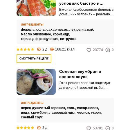
условиях быстро и
вкусно
Вкусная слабосоленая форель в
домашних условиях – реально.
С таким рецептом справится
кулинар любого уровня и у вас
ИНГРЕДИЕНТЫ
под рукой всегда будет
форель,
соль,
сахар-песок,
лук репчатый,
ингредиент для красивых
масло оливковое,
кориандр,
бутербродов и салатов.
горчица французская,
петрушка
2 д
168.21 кКал
23774
0
СМОТРЕТЬ РЕЦЕПТ
Соленая скумбрия в
соевом соусе
Этот рецепт засолки подходит
для жирной морской рыбы,
скумбрии или сельди. Скумбрию
любят еще и за то, что в ней
отсутствуют мелкие кости, а
ИНГРЕДИЕНТЫ
жирна мякоть впитывает в себя
перец душистый горошек,
соль,
сахар-песок,
только необходимое количество
вода,
скумбрия,
лавровый лист,
чеснок,
укроп,
специй.
соевый соус
2 д
53701
0