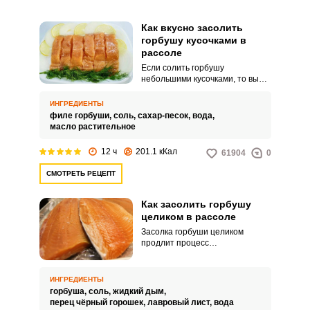
Как вкусно засолить
горбушу кусочками в
рассоле
Если солить горбушу
небольшими кусочками, то вы
сэкономите много времени, так
как процесс готовки значительно
ИНГРЕДИЕНТЫ
ускорится. Оцените простой
филе горбуши,
соль,
сахар-песок,
вода,
рецепт холодной закуски в
масло растительное
ароматном рассоле.
12 ч
201.1 кКал
61904
0
СМОТРЕТЬ РЕЦЕПТ
Как засолить горбушу
целиком в рассоле
Засолка горбуши целиком
продлит процесс
приготовления, но при этом вы
получите более сочный и
насыщенный продукт.
ИНГРЕДИЕНТЫ
Используйте его для ваших
горбуша,
соль,
жидкий дым,
холодных закусок к
перец чёрный горошек,
лавровый лист,
вода
праздничному столу и не только.