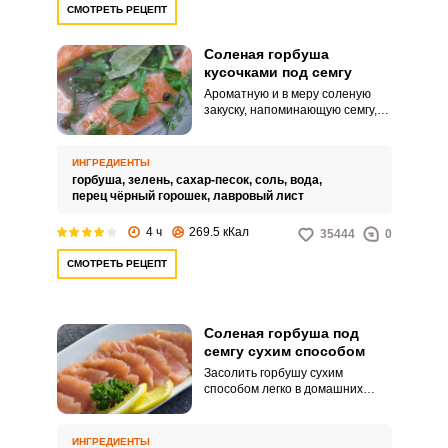
СМОТРЕТЬ РЕЦЕПТ
Соленая горбуша
кусочками под семгу
Ароматную и в меру соленую
закуску, напоминающую семгу,
можно приготовить из горбуши.
Благодаря небольшим кусочкам,
засолка блюда произойдет
ИНГРЕДИЕНТЫ
достаточно быстро.
горбуша,
зелень,
сахар-песок,
соль,
вода,
перец чёрный горошек,
лавровый лист
4 ч
269.5 кКал
35444
0
СМОТРЕТЬ РЕЦЕПТ
Соленая горбуша под
семгу сухим способом
Засолить горбушу сухим
способом легко в домашних
условиях. Рыба по вкусу и
внешнему виду будет
напоминать семгу.
ИНГРЕДИЕНТЫ