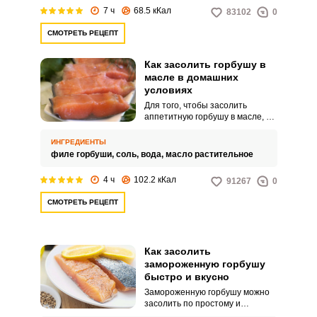
7 ч
68.5 кКал
83102
0
СМОТРЕТЬ РЕЦЕПТ
Как засолить горбушу в
масле в домашних
условиях
Для того, чтобы засолить
аппетитную горбушу в масле, не
понадобится особых навыков,
благодаря простому домашнему
ИНГРЕДИЕНТЫ
рецепту. Готовая закуска
филе горбуши,
соль,
вода,
масло растительное
украсит ваш праздничный стол
и порадует близких нежным
4 ч
102.2 кКал
91267
0
вкусом.
СМОТРЕТЬ РЕЦЕПТ
Как засолить
замороженную горбушу
быстро и вкусно
Замороженную горбушу можно
засолить по простому и
быстрому домашнему рецепту.