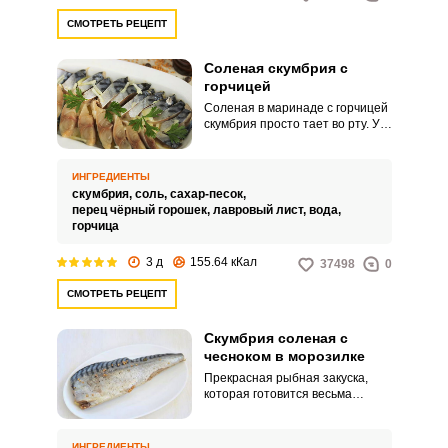
СМОТРЕТЬ РЕЦЕПТ
Соленая скумбрия с
горчицей
Соленая в маринаде с горчицей
скумбрия просто тает во рту. У
нее прекрасный вкус, филе
скумбрии можно добавлять в
салаты, делать из него
ИНГРЕДИЕНТЫ
бутерброды и нарезку для
скумбрия,
соль,
сахар-песок,
праздничного стола.
перец чёрный горошек,
лавровый лист,
вода,
горчица
3 д
155.64 кКал
37498
0
СМОТРЕТЬ РЕЦЕПТ
Скумбрия соленая с
чесноком в морозилке
Прекрасная рыбная закуска,
которая готовится весьма
оригинальным способом и долго
хранится. Суть рецепта
заключается в том, что филе
ИНГРЕДИЕНТЫ