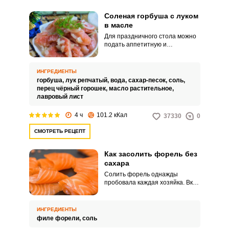
Соленая горбуша с луком
в масле
Для праздничного стола можно
подать аппетитную и
Запомнить меня
ароматную закуску из соленой
горбуши и репчатого лука.
Блюдо простое и быстрое в
ВХОД
ИНГРЕДИЕНТЫ
приготовлении.
горбуша,
лук репчатый,
вода,
сахар-песок,
соль,
перец чёрный горошек,
масло растительное,
ЕЩЕ НЕ ЗАРЕГИСТРИРОВАННЫ?
лавровый лист
Забыли пароль?
4 ч
101.2 кКал
37330
0
СМОТРЕТЬ РЕЦЕПТ
Как засолить форель без
сахара
Солить форель однажды
пробовала каждая хозяйка. Вкус
филе во многом зависит от
специй, которые были
использованы.
ИНГРЕДИЕНТЫ
филе форели,
соль