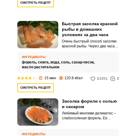
СМОТРЕТЬ РЕЦЕПТ
Быстрая засолка красной
рыбы в домашних
условиях за два часа
Очень быстрый способ засолки
красной рыбы. Через два часа
закуска уже будет готова к
подаче.
ИНГРЕДИЕНТЫ
форель,
семга,
вода,
соль,
сахар-песок,
масло растительное
15 мин
120.8 кКал
61051
0
СМОТРЕТЬ РЕЦЕПТ
Засолка форели с солью
и сахаром
Любимый многими деликатес –
слабосоленая форель. Ее
можно приготовить многими
способами.
ИНГРЕДИЕНТЫ