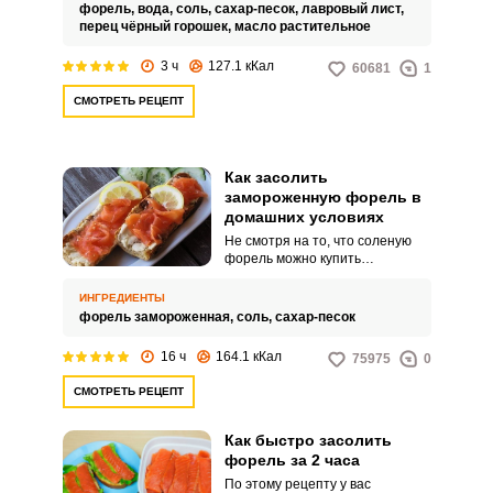
времени на засолку уйдет
форель,
вода,
соль,
сахар-песок,
лавровый лист,
меньше.
перец чёрный горошек,
масло растительное
3 ч
127.1 кКал
60681
1
СМОТРЕТЬ РЕЦЕПТ
Как засолить
замороженную форель в
домашних условиях
Не смотря на то, что соленую
форель можно купить
практически в любом магазине,
многие хозяйки предпочитают
ИНГРЕДИЕНТЫ
солить ее самостоятельно. По
форель замороженная,
соль,
сахар-песок
этому рецепту можно засолить
свежую и замороженную
16 ч
164.1 кКал
75975
0
форель.
СМОТРЕТЬ РЕЦЕПТ
Как быстро засолить
форель за 2 часа
По этому рецепту у вас