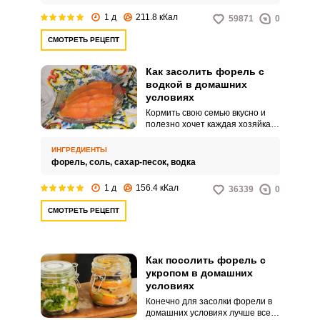
1 д
211.8 кКал
59871
0
СМОТРЕТЬ РЕЦЕПТ
Как засолить форель с
водкой в домашних
условиях
Кормить свою семью вкусно и
полезно хочет каждая хозяйка.
Форель – продукт, богатый
аминокислотами и фосфором.
ИНГРЕДИЕНТЫ
форель,
соль,
сахар-песок,
водка
1 д
156.4 кКал
36339
0
СМОТРЕТЬ РЕЦЕПТ
Как посолить форель с
укропом в домашних
условиях
Конечно для засолки форели в
домашних условиях лучше всего