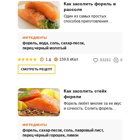
Как засолить форель в
рассоле
Один из самых простых
способов приготовления
слабосоленой форели – засолка
в рассоле. Рыба получается
мягкой, пряной и сочной.
ИНГРЕДИЕНТЫ
форель,
вода,
соль,
сахар-песок,
перец черный молотый
1 д
159.6 кКал
83261
0
СМОТРЕТЬ РЕЦЕПТ
Как засолить стейк
форели
Форель любят многие за ее вкус
и сочность. Солить форель
можно как целиком, так и
порционно, стейками.
ИНГРЕДИЕНТЫ
форель,
сахар-песок,
соль,
лавровый лист,
перец чёрный горошек,
лимон