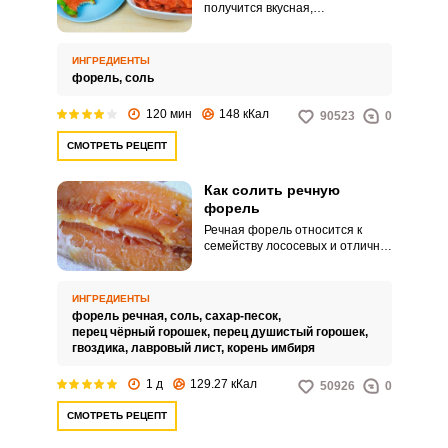
получится вкусная,
малосоленая форель. Чтобы
быстро засолить рыбу, нарежьте
ее небольшими кусочками.
ИНГРЕДИЕНТЫ
форель,
соль
120 мин
148 кКал
90523
0
СМОТРЕТЬ РЕЦЕПТ
Как солить речную
форель
Речная форель относится к
семейству лососевых и отлично
подходит для засолки. Филе
форели умеренно жирное и
очень вкусное.
ИНГРЕДИЕНТЫ
форель речная,
соль,
сахар-песок,
перец чёрный горошек,
перец душистый горошек,
гвоздика,
лавровый лист,
корень имбиря
1 д
129.27 кКал
50926
0
СМОТРЕТЬ РЕЦЕПТ