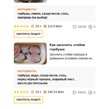
нашему рецепту! Соленая
горбуша выходит более нежной
и ароматной с добавлением
ИНГРЕДИЕНТЫ
лимона. Приготовьте простое и
горбуша,
лимон,
сахар-песок,
соль,
вкусное блюдо для вашего стола
приправа (на выбор)
или праздника.
24 ч
114.6 кКал
28296
0
СМОТРЕТЬ РЕЦЕПТ
Как засолить стейки
горбуши
Засолить стейки горбуши в
ВХОД НА САЙТ
РЕГИСТРАЦИЯ
домашних условиях совсем не
сложно. Вам понадобится
небольшой набор специй и
Войдите
аппетитная рыбка.
ИНГРЕДИЕНТЫ
с помощью социальных сетей:
горбуша,
вода,
сахар-песок,
соль,
перец чёрный горошек,
лавровый лист,
масло растительное
24 ч
240.24 кКал
69061
0
или
СМОТРЕТЬ РЕЦЕПТ