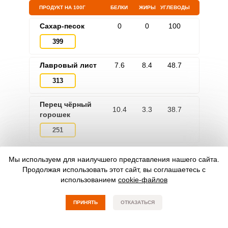
ПРОДУКТ НА 100Г
БЕЛКИ
ЖИРЫ
УГЛЕВОДЫ
Сахар-песок
0
0
100
399
Лавровый лист
7.6
8.4
48.7
313
Перец чёрный
10.4
3.3
38.7
горошек
251
Скумбрия
18
13.2
2.5
Мы используем для наилучшего представления нашего сайта.
Продолжая использовать этот сайт, вы соглашаетесь с
191
использованием
cookie-файлов
Масло
0
99.9
0
растительное
ПРИНЯТЬ
ОТКАЗАТЬСЯ
899