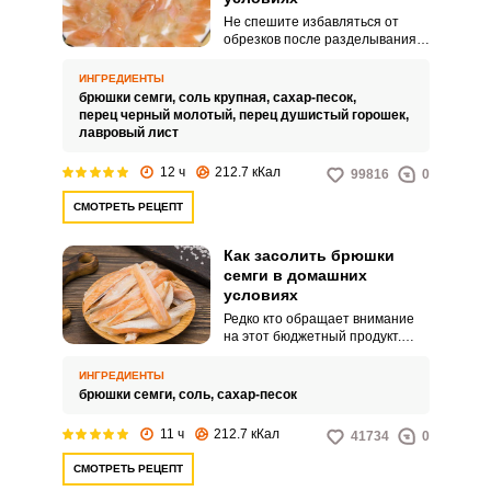
Не спешите избавляться от
обрезков после разделывания
семги. На их основе можно
сварить наваристый рыбный
ИНГРЕДИЕНТЫ
бульон или сделать из них
брюшки семги,
соль крупная,
сахар-песок,
соленую закуску.
перец черный молотый,
перец душистый горошек,
лавровый лист
12 ч
212.7 кКал
99816
0
СМОТРЕТЬ РЕЦЕПТ
Как засолить брюшки
семги в домашних
условиях
Редко кто обращает внимание
на этот бюджетный продукт.
Обрезь из брюшек семги стоит
недорого, содержит большое
ИНГРЕДИЕНТЫ
количество полезных жиров и
брюшки семги,
соль,
сахар-песок
быстро готовится.
11 ч
212.7 кКал
41734
0
СМОТРЕТЬ РЕЦЕПТ