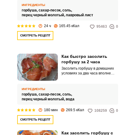
признается самым вкусным по
ИНГРЕДИЕНТЫ
сравнению с засолкой горбуши
горбуша,
сахар-песок,
соль,
кусочками. У горбуши удаляются
перец черный молотый,
лавровый лист
только жабры и внутренности.
24 ч
165.45 кКал
95463
0
СМОТРЕТЬ РЕЦЕПТ
Как быстро засолить
горбушу за 2 часа
Засолить горбушу в домашних
условиях за два часа вполне
возможно. Возьмите на заметку
популярный и простой рецепт.
ИНГРЕДИЕНТЫ
горбуша,
сахар-песок,
соль,
перец черный молотый,
вода
180 мин
269.5 кКал
108259
0
СМОТРЕТЬ РЕЦЕПТ
Как засолить горбушу с