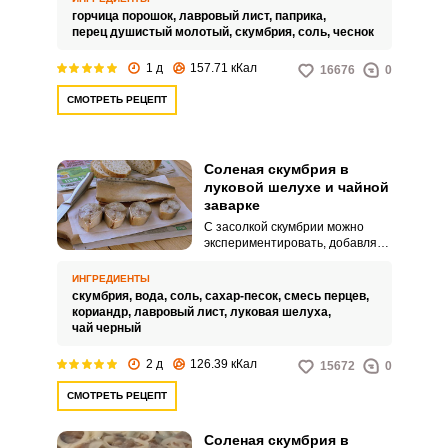
скумбрии с пряностями и
горчица порошок,
лавровый лист,
паприка,
чесноком замораживается в
перец душистый молотый,
скумбрия,
соль,
чеснок
морозилке.
1 д
157.71 кКал
16676
0
СМОТРЕТЬ РЕЦЕПТ
Соленая скумбрия в
луковой шелухе и чайной
заварке
С засолкой скумбрии можно
экспериментировать, добавляя
различные специи в рассол.
Достаточно интересный и
ИНГРЕДИЕНТЫ
вкусный результат получается,
скумбрия,
вода,
соль,
сахар-песок,
смесь перцев,
если засолить рыбу с чайной
кориандр,
лавровый лист,
луковая шелуха,
заваркой и луковой шелухой.
чай черный
2 д
126.39 кКал
15672
0
СМОТРЕТЬ РЕЦЕПТ
Соленая скумбрия в