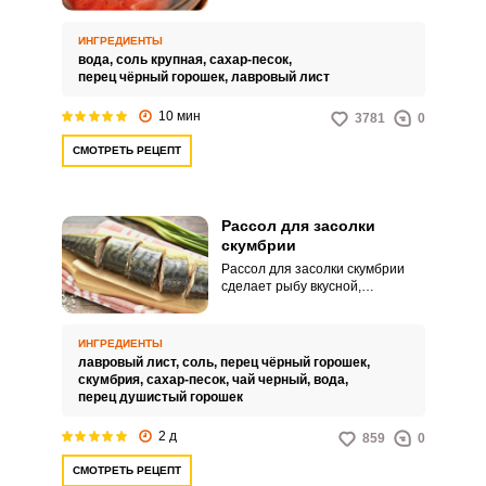
деликатесное блюдо приготовив
его самостоятельно. Цены на
красную рыбу и так достаточно
ИНГРЕДИЕНТЫ
кусачие, а на готовую продукцию
вода,
соль крупная,
сахар-песок,
из нее тем более.
перец чёрный горошек,
лавровый лист
10 мин
3781
0
СМОТРЕТЬ РЕЦЕПТ
Рассол для засолки
скумбрии
Рассол для засолки скумбрии
сделает рыбу вкусной,
ароматной и к тому же придаст
приятный золотистый оттенок.
У вас получится отменная
ИНГРЕДИЕНТЫ
закуска для праздничного стола.
лавровый лист,
соль,
перец чёрный горошек,
скумбрия,
сахар-песок,
чай черный,
вода,
перец душистый горошек
2 д
859
0
СМОТРЕТЬ РЕЦЕПТ