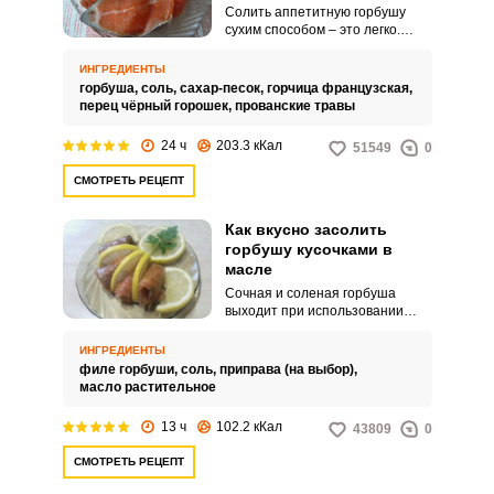
Солить аппетитную горбушу
сухим способом – это легко.
Попробуйте простой и
понятный домашний рецепт.
ИНГРЕДИЕНТЫ
горбуша,
соль,
сахар-песок,
горчица французская,
перец чёрный горошек,
прованские травы
24 ч
203.3 кКал
51549
0
СМОТРЕТЬ РЕЦЕПТ
Как вкусно засолить
горбушу кусочками в
масле
Сочная и соленая горбуша
выходит при использовании
растительного масла.
Попробуйте интересный рецепт
ИНГРЕДИЕНТЫ
для домашнего меню.
филе горбуши,
соль,
приправа (на выбор),
масло растительное
13 ч
102.2 кКал
43809
0
СМОТРЕТЬ РЕЦЕПТ