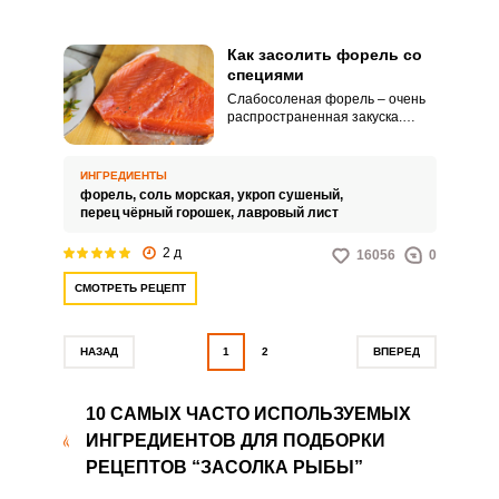
Как засолить форель со
специями
Слабосоленая форель – очень
распространенная закуска.
Такая рыбка, нарезанная
тонкими ломтиками, просто тает
во рту.
ИНГРЕДИЕНТЫ
форель,
соль морская,
укроп сушеный,
перец чёрный горошек,
лавровый лист
2 д
16056
0
СМОТРЕТЬ РЕЦЕПТ
НАЗАД
1
2
ВПЕРЕД
10 САМЫХ ЧАСТО ИСПОЛЬЗУЕМЫХ
ИНГРЕДИЕНТОВ ДЛЯ ПОДБОРКИ
РЕЦЕПТОВ “ЗАСОЛКА РЫБЫ”