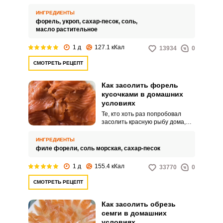
выбирать свежую или
свежезамороженную рыбу. Тогда
ИНГРЕДИЕНТЫ
в процессе засаливания она не
форель,
укроп,
сахар-песок,
соль,
размякнет и будет иметь
масло растительное
красивый внешний вид.
1 д
127.1 кКал
13934
0
СМОТРЕТЬ РЕЦЕПТ
Как засолить форель
кусочками в домашних
условиях
Те, кто хоть раз попробовал
засолить красную рыбу дома,
уже не будет покупать ее в
магазине. Это достаточно
ИНГРЕДИЕНТЫ
простой процесс, который не
филе форели,
соль морская,
сахар-песок
доставит особых хлопот.
1 д
155.4 кКал
33770
0
СМОТРЕТЬ РЕЦЕПТ
Как засолить обрезь
семги в домашних
условиях