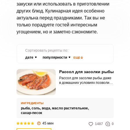
закуски или использовать в приготовлении
других блюд. Кулинарная идея особенно
актуальна перед праздниками. Так вы не
только порадуете гостей интересным
угощением, но и заметно сэкономите.
Сортировать рецепты по:
дате
популярности
ЕЩЕ
Рассол для засолки рыбы
Рассол для засолки рыбы даже
в домашних условиях позволит
вам получить сочный и пряный
продукт. Даже сухие экземпляры
семейства лососевых в рассоле
приобретают нежность и
ИНГРЕДИЕНТЫ
мягкость.
рыба,
соль,
вода,
масло растительное,
сахар-песок
45 мин
1487
0