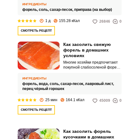
отличие от горбуши и кеты
ИНГРЕДИЕНТЫ
форель получается не такой
форель,
соль,
сахар-песок,
приправа (на выбор)
сухой.
1 д
155.28 кКал
26846
0
СМОТРЕТЬ РЕЦЕПТ
Как засолить свежую
форель в домашних
условиях
Многие хозяйки предпочитают
покупной слабосоленой форели
приготовленную
самостоятельно. Рецепт
ИНГРЕДИЕНТЫ
засолки очень прост и доступен
форель,
вода,
соль,
сахар-песок,
лавровый лист,
каждому.
перец чёрный горошек
25 мин
164.1 кКал
45009
0
СМОТРЕТЬ РЕЦЕПТ
Как засолить форель
кусочками в домашних