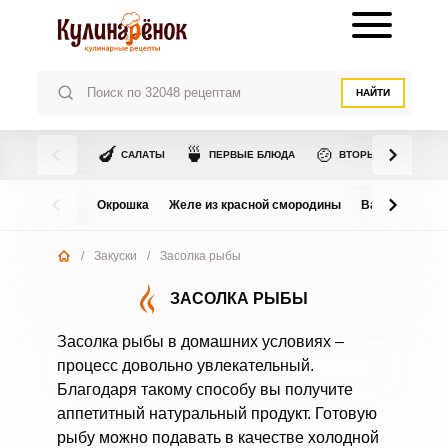
НАЙТИ
🍆
🍵
🍲
САЛАТЫ
ПЕРВЫЕ БЛЮДА
ВТОРЫЕ БЛЮДА
Окрошка
Желе из красной смородины
Варенье из в
/
Закуски
/
Засолка рыбы
ЗАСОЛКА РЫБЫ
Засолка рыбы в домашних условиях –
процесс довольно увлекательный.
Благодаря такому способу вы получите
аппетитный натуральный продукт. Готовую
рыбу можно подавать в качестве холодной