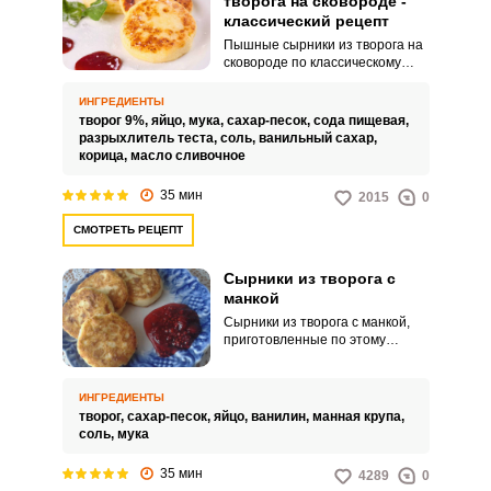
творога на сковороде -
классический рецепт
Пышные сырники из творога на
сковороде по классическому
рецепту готовят практически
одинаково, хотя сегодня
ИНГРЕДИЕНТЫ
существует большое количество
творог 9%,
яйцо,
мука,
сахар-песок,
сода пищевая,
рецептов разных классических
разрыхлитель теста,
соль,
ванильный сахар,
вариантов. Да и у каждой
корица,
масло сливочное
хозяйки он свой аутентичный,
но я всегда люблю говорить о
35 мин
2015
0
том, что высокую кухню мы
оставляем французам и именно
СМОТРЕТЬ РЕЦЕПТ
поэтому наш рецепт будет
максимально простым, но от
этого не менее вкусным.
Сырники из творога с
манкой
Сырники из творога с манкой,
приготовленные по этому
рецепту, получаются нежные,
пышные и очень вкусные. Они
прекрасно держат форму и не
ИНГРЕДИЕНТЫ
расползаются.
творог,
сахар-песок,
яйцо,
ванилин,
манная крупа,
соль,
мука
35 мин
4289
0