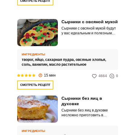
СМОТРЕТЬ РЕЦЕПТ
Сырники с овсяной мукой
Сырники с овсяной мукой будут
у вас идеальным и полезным
завтраком и для правильно
питания, и для детей. Овсяную
муку можно брать готовую или
измельчить хлопья кофемолкой,
ИНГРЕДИЕНТЫ
что будет дешевле.
творог,
яйцо,
сахарная пудра,
овсяные хлопья,
соль,
ванилин,
масло растительное
15 мин
4664
0
СМОТРЕТЬ РЕЦЕПТ
Сырники без яиц в
духовке
Сырники без яиц в духовке
несложно приготовить в
домашних условиях.
Обязательно берите на заметку
наш проверенный рецепт с
ИНГРЕДИЕНТЫ
пошаговыми фотографиями.