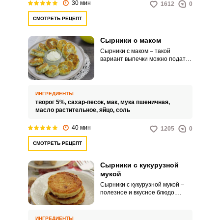
30 мин
1612
0
СМОТРЕТЬ РЕЦЕПТ
Сырники с маком
Сырники с маком – такой
вариант выпечки можно подать
в качестве десерта. Ваши
близкие с большим
удовольствием будут уплетать
эти великолепные сырники за
ИНГРЕДИЕНТЫ
обе щеки.
творог 5%,
сахар-песок,
мак,
мука пшеничная,
масло растительное,
яйцо,
соль
40 мин
1205
0
СМОТРЕТЬ РЕЦЕПТ
Сырники с кукурузной
мукой
Сырники с кукурузной мукой –
полезное и вкусное блюдо.
Кукурузная мука не содержит
глютен, а также благоприятно
влияет на пищеварение и
ИНГРЕДИЕНТЫ