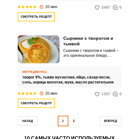
всех сторон.
20 мин
2497
0
СМОТРЕТЬ РЕЦЕПТ
Сырники с творогом и
тыквой
Сырники с творогом и тыквой –
это оригинальное блюдо,
которое приведет ваши
вкусовые рецепторы к
настоящему гастрономическому
ИНГРЕДИЕНТЫ
наслаждению! Для того чтобы
творог 9%,
тыква мускатная,
яйцо,
сахар-песок,
творожные шайбочки не
соль,
корица молотая,
мука,
масло растительное
разваливались, измельченный
овощ обязательно следует
20 мин
1357
0
хорошенько отжать от излишка
сока.
СМОТРЕТЬ РЕЦЕПТ
НАЗАД
1
2
ВПЕРЕД
10 САМЫХ ЧАСТО ИСПОЛЬЗУЕМЫХ