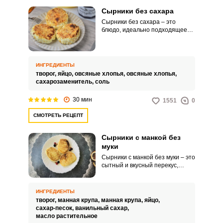
Сырники без сахара
Сырники без сахара – это
блюдо, идеально подходящее
для тех, кто полностью
исключил из своего рациона
сладкие кристаллы. Заменив
привычный компонент любым
ИНГРЕДИЕНТЫ
подсластителем, вкус останется
творог,
яйцо,
овсяные хлопья,
овсяные хлопья,
прежним, однако, калорий будет
сахарозаменитель,
соль
гораздо меньше.
30 мин
1551
0
СМОТРЕТЬ РЕЦЕПТ
Сырники с манкой без
муки
Сырники с манкой без муки – это
сытный и вкусный перекус,
который надолго зарядит вас
энергией и избавит от голода.
Для того чтобы творожное
ИНГРЕДИЕНТЫ
кушанье отличалась золотистой
творог,
манная крупа,
манная крупа,
яйцо,
и похрустывающей корочкой,
сахар-песок,
ванильный сахар,
заготовки перед обжариваем,
масло растительное
следует обвалять в крупе со