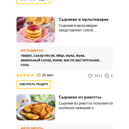
Сырники в мультиварке
Сырники в мультиварке
представляют собой
аппетитное угощение к чаю или
для перекуса. Сладость
регулируем по своему
усмотрению.
ИНГРЕДИЕНТЫ
творог,
сахар-песок,
яйцо,
мука,
мука,
ванильный сахар,
изюм,
масло растительное,
соль
35 мин
1413
0
СМОТРЕТЬ РЕЦЕПТ
Сырники из рикотты
Сырники из рикотты получаются
особенно нежными и
изумительно вкусными. На
приготовление рецепта уйдет
около получаса.
ИНГРЕДИЕНТЫ