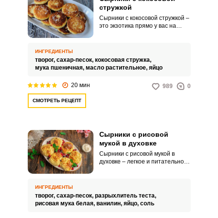
стружкой
Сырники с кокосовой стружкой –
это экзотика прямо у вас на
кухне. Выпечка получается с
очень характерным ароматом и
вкусом.
ИНГРЕДИЕНТЫ
творог,
сахар-песок,
кокосовая стружка,
мука пшеничная,
масло растительное,
яйцо
20 мин
989
0
СМОТРЕТЬ РЕЦЕПТ
Сырники с рисовой
мукой в духовке
Сырники с рисовой мукой в
духовке – легкое и питательное
блюдо. К тому же рецепт
подходит тем, кто не переносит
глютен, а также стремиться
ИНГРЕДИЕНТЫ
питаться правильно и
творог,
сахар-песок,
разрыхлитель теста,
сбалансированно.
рисовая мука белая,
ванилин,
яйцо,
соль