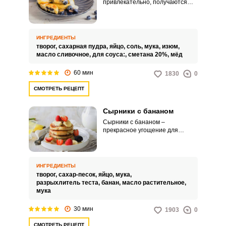
привлекательно, получаются
воздушными и невероятно
вкусными. Не каждый любит
изюм, но в сырниках он как
никогда уместен.
ИНГРЕДИЕНТЫ
творог,
сахарная пудра,
яйцо,
соль,
мука,
изюм,
масло сливочное,
для соуса:,
сметана 20%,
мёд
60 мин
1830
0
СМОТРЕТЬ РЕЦЕПТ
Сырники с бананом
Сырники с бананом –
прекрасное угощение для
сладкоежек. Количество сахара
можно отрегулировать в
зависимости от вкусовых
предпочтений.
ИНГРЕДИЕНТЫ
творог,
сахар-песок,
яйцо,
мука,
разрыхлитель теста,
банан,
масло растительное,
мука
30 мин
1903
0
СМОТРЕТЬ РЕЦЕПТ