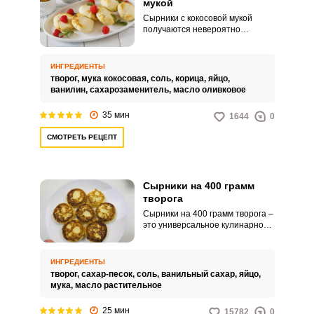
мукой
Сырники с кокосовой мукой
получаются невероятно
нежными, воздушными и
вкусными. Кроме того, такой
кулинарный вариант гораздо
ИНГРЕДИЕНТЫ
полезнее для фигуры и
творог,
мука кокосовая,
соль,
корица,
яйцо,
здоровья.
ванилин,
сахарозаменитель,
масло оливковое
35 мин
1644
0
СМОТРЕТЬ РЕЦЕПТ
Сырники на 400 грамм
творога
Сырники на 400 грамм творога –
это универсальное кулинарное
решение для вашего семейного
завтрака или перекуса.
Порадуйте себя и близких
ИНГРЕДИЕНТЫ
полезным и невероятно
творог,
сахар-песок,
соль,
ванильный сахар,
яйцо,
вкусным блюдом с помощью
мука,
масло растительное
нашего проверенного рецепта с
пошаговыми фотографиями.
25 мин
15782
0