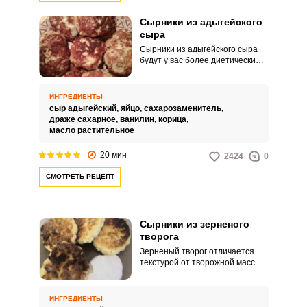
Сырники из адыгейского
сыра
Сырники из адыгейского сыра
будут у вас более диетическим
вариантом этого блюда и их
можно приготовить как
сладкими, так и без сахара с
ИНГРЕДИЕНТЫ
добавлением зелени. В этом
сыр адыгейский,
яйцо,
сахарозаменитель,
рецепте тесто для сырников
драже сахарное,
ванилин,
корица,
замешиваем на адыгейском
масло растительное
сыре, яйцах и
сахарозаменителе, но его
20 мин
2424
0
можно заменить и обычным
сахаром.
СМОТРЕТЬ РЕЦЕПТ
Сырники из зерненого
творога
Зерненый творог отличается
текстурой от творожной массы,
он менее жирный и более
полезный, но сырники из него
можно приготовить, только
ИНГРЕДИЕНТЫ
берется другая пропорция муки