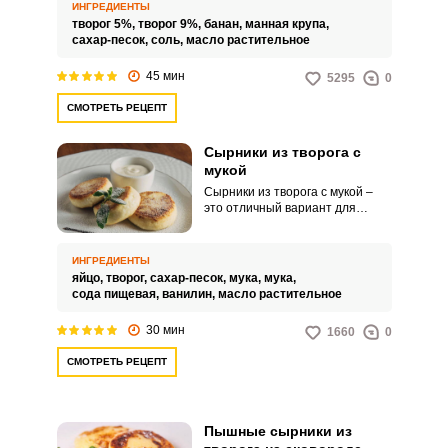
добавления яиц и муки.
ИНГРЕДИЕНТЫ
творог 5%,
творог 9%,
банан,
манная крупа,
сахар-песок,
соль,
масло растительное
45 мин
5295
0
СМОТРЕТЬ РЕЦЕПТ
Сырники из творога с
мукой
Сырники из творога с мукой –
это отличный вариант для
завтрака или полдника. При
соблюдении всех требований к
приготовлению сырники
ИНГРЕДИЕНТЫ
получаются очень нежными и
яйцо,
творог,
сахар-песок,
мука,
мука,
пышными.
сода пищевая,
ванилин,
масло растительное
30 мин
1660
0
СМОТРЕТЬ РЕЦЕПТ
Пышные сырники из