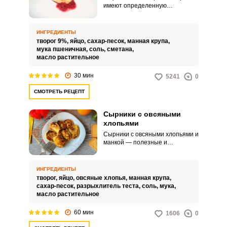
имеют определенную
пропорцию ингредиентов. На
это количество творога берется
2 яйца и не менее 100 гр.
ИНГРЕДИЕНТЫ
творог 9%,
яйцо,
сахар-песок,
манная крупа,
мука пшеничная,
соль,
сметана,
масло растительное
30 мин
5241
0
СМОТРЕТЬ РЕЦЕПТ
Сырники с овсяными
хлопьями
Сырники с овсяными хлопьями и
манкой — полезные и
необычные. Сырники с
овсяными хлопьями являются
необычным и вкусным
ИНГРЕДИЕНТЫ
вариантом этого блюда, ведь эти
творог,
яйцо,
овсяные хлопья,
манная крупа,
два ингредиента отлично
сахар-песок,
разрыхлитель теста,
соль,
мука,
сочетаются.
масло растительное
60 мин
1606
0