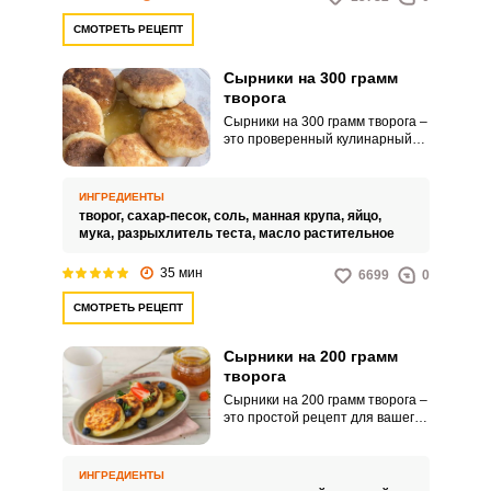
СМОТРЕТЬ РЕЦЕПТ
Сырники на 300 грамм
творога
Сырники на 300 грамм творога –
это проверенный кулинарный
рецепт для вашего вкусного и
полезного завтрака. Порадуйте
себя аппетитным творожным
ИНГРЕДИЕНТЫ
угощением, богатым белком и
творог,
сахар-песок,
соль,
манная крупа,
яйцо,
кальцием.
мука,
разрыхлитель теста,
масло растительное
35 мин
6699
0
СМОТРЕТЬ РЕЦЕПТ
Сырники на 200 грамм
творога
Сырники на 200 грамм творога –
это простой рецепт для вашего
завтрака или быстрого
перекуса. С такого количества
творога вы получите одну или
ИНГРЕДИЕНТЫ
две порции аппетитного