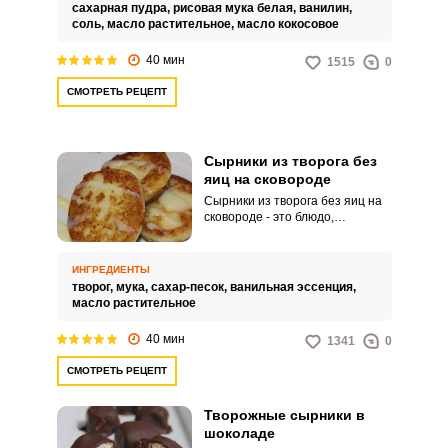
10%(9-15 максимум).
сахарная пудра,
рисовая мука белая,
ванилин,
соль,
масло растительное,
масло кокосовое
40 мин
1515
0
СМОТРЕТЬ РЕЦЕПТ
Сырники из творога без
яиц на сковороде
Сырники из творога без яиц на
сковороде - это блюдо,
приготовленное из творога в
сочетании с мукой, сахаром и
другими добавками, без
ИНГРЕДИЕНТЫ
добавления яиц. Этот рецепт
творог,
мука,
сахар-песок,
ванильная эссенция,
подходит для людей, которые
масло растительное
не употребляют яйца или ищут
вариант более легкого и
40 мин
1341
0
здорового блюда на основе
творога.
СМОТРЕТЬ РЕЦЕПТ
Творожные сырники в
шоколаде