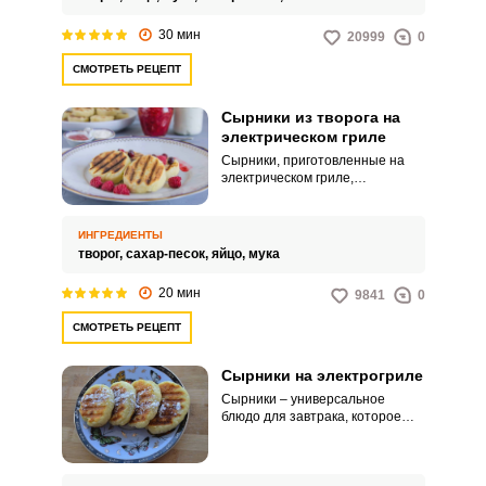
таких блюд являются сырники из
творога, вкус которых можно
30 мин
20999
0
разнообразить, просто добавив
яблоко.
СМОТРЕТЬ РЕЦЕПТ
Сырники из творога на
электрическом гриле
Сырники, приготовленные на
электрическом гриле,
получаются менее калорийными
в сравнении с сырниками,
приготовленными на сковороде,
ИНГРЕДИЕНТЫ
так как при их обжарке
творог,
сахар-песок,
яйцо,
мука
практически не используется
растительное масло, а
20 мин
9841
0
быстрота и легкость
приготовления, делает их
СМОТРЕТЬ РЕЦЕПТ
отличным блюдом для завтрака.
Сырники на электрогриле
Сырники – универсальное
блюдо для завтрака, которое
любят как взрослые, так и дети.
Предлагаем вам рецепт
сырников с бананами без