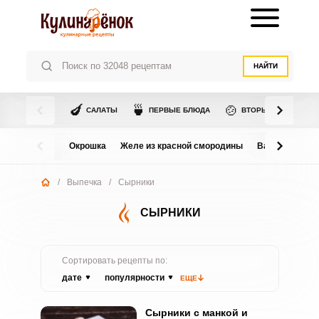
НАЙТИ
🍆
🍵
🍲
САЛАТЫ
ПЕРВЫЕ БЛЮДА
ВТОРЫЕ БЛЮДА
Окрошка
Желе из красной смородины
Варенье из в
/
Выпечка
/
Сырники
СЫРНИКИ
Сортировать рецепты по:
дате
популярности
ЕЩЕ
Сырники с манкой и