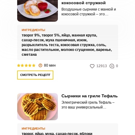
кокосовой стружкой
Воздушные сырники с манкой и
кокосовой стружкой – это
отличный завтрак для всей
семьи, они вкусны, полезны и
заряжают энергией на весь
ИНГРЕДИЕНТЫ
день. Рецепт сырников с манкой
творог 9%,
творог 5%,
яйцо,
манная крупа,
достаточно прост, для его
сахар-песок,
мука пшеничная,
изюм,
осуществления необходимо
разрыхлитель теста,
кокосовая стружка,
соль,
всего полчаса свободного
масло растительное,
молоко сгущенное,
варенье,
времени.
сметана
80 мин
12913
0
СМОТРЕТЬ РЕЦЕПТ
Сырники на гриле Тефаль
Электрический гриль Тефаль –
это ваш универсальный
помощник на кухне, который
способен побаловать вас
множеством полезных и вкусных
блюд, приготовленных без
ИНГРЕДИЕНТЫ
использования масла. Одним из
творог,
яйцо,
мука,
сахар-песок,
яблоки