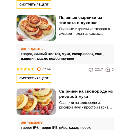
СМОТРЕТЬ РЕЦЕПТ
Пышные сырники из
творога в духовке
Пышные сырники из творога в
духовке – один из самых
популярных завтраков в
Беларуси, России и Украине.
Самое главное – правильно
ИНГРЕДИЕНТЫ
выбрать творог.
творог,
яичный желток,
мука,
сахар-песок,
соль,
ванилин,
масло подсолнечное
35 мин
2217
0
СМОТРЕТЬ РЕЦЕПТ
Сырники на сковороде из
рисовой муки
Сырники на сковороде из
рисовой муки - простой вариант
вкусного и полезного завтрака. В
ресторанной сфере в основном
стараются использовать творог
ИНГРЕДИЕНТЫ
оптимальной жирности около
творог 9%,
творог 5%,
яйцо,
сахар-песок,