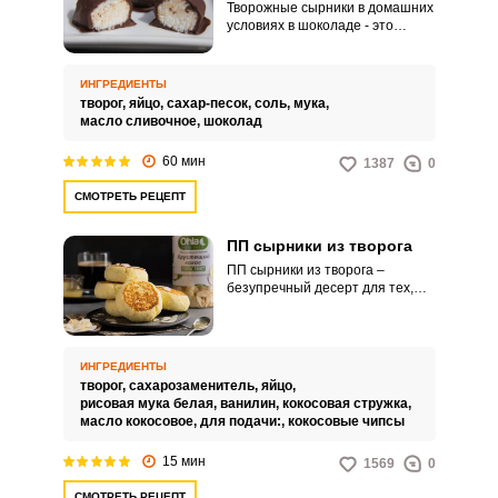
Творожные сырники в домашних
условиях в шоколаде - это
десертное блюдо, которое
представляет собой
классические творожные
ИНГРЕДИЕНТЫ
сырники, покрытые слоем
творог,
яйцо,
сахар-песок,
соль,
мука,
шоколада. Такие творожные
масло сливочное,
шоколад
сырники могут быть украшены
кокосовой стружкой, орехами
60 мин
1387
0
или фруктами.
СМОТРЕТЬ РЕЦЕПТ
ПП сырники из творога
ПП сырники из творога –
безупречный десерт для тех,
кто держит форму, пытается
соблюдать правильное питание
и следить за своей фигурой.
Изумительный рецепт подходит
ИНГРЕДИЕНТЫ
не только для вкусных завтраков
творог,
сахарозаменитель,
яйцо,
и перекусов, а также для ужинов.
рисовая мука белая,
ванилин,
кокосовая стружка,
масло кокосовое,
для подачи:,
кокосовые чипсы
15 мин
1569
0
СМОТРЕТЬ РЕЦЕПТ