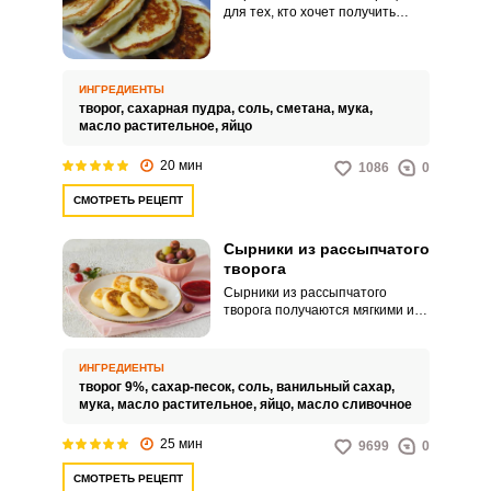
для тех, кто хочет получить
нежную и тающую во рту
текстуру. Тесто замешивается
очень просто, а при обжарке
сырники получаются
ИНГРЕДИЕНТЫ
хрустящими снаружи и мягкими
Запомнить меня
творог,
сахарная пудра,
соль,
сметана,
мука,
внутри.
масло растительное,
яйцо
ВХОД
20 мин
1086
0
ЕЩЕ НЕ ЗАРЕГИСТРИРОВАННЫ?
СМОТРЕТЬ РЕЦЕПТ
Забыли пароль?
Сырники из рассыпчатого
творога
Сырники из рассыпчатого
творога получаются мягкими и
нежными, если соблюдать
правильную технологию
приготовления. Перед
ИНГРЕДИЕНТЫ
замешиванием теста? творог
творог 9%,
сахар-песок,
соль,
ванильный сахар,
необходимо перетереть через
мука,
масло растительное,
яйцо,
масло сливочное
сито или пробить блендером.
25 мин
9699
0
СМОТРЕТЬ РЕЦЕПТ