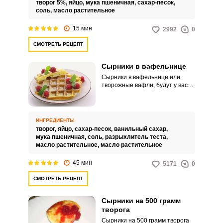
творог 5%,
яйцо,
мука пшеничная,
сахар-песок,
и творога (1:4), чтобы они
соль,
масло растительное
держали форму. В этом рецепте
берем 5% зерненый творог и
15 мин
2992
0
измельчать его не будем.
СМОТРЕТЬ РЕЦЕПТ
Сырники в вафельнице
Сырники в вафельнице или
творожные вафли, будут у вас
альтернативой жарки на
сковороде. Они получаются
красивой формы, румяные, не
сухие и не требуют много масла.
ИНГРЕДИЕНТЫ
творог,
яйцо,
сахар-песок,
ванильный сахар,
мука пшеничная,
соль,
разрыхлитель теста,
масло растительное,
масло растительное
45 мин
5171
0
СМОТРЕТЬ РЕЦЕПТ
Сырники на 500 грамм
творога
Сырники на 500 грамм творога