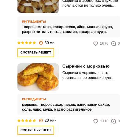
Сырники в формочках в духовке
получаются не только очень
вкусными и воздушными, но и
привлекательными. Такое
угощение отлично подойдет для
ИНГРЕДИЕНТЫ
семейного завтрака или
творог,
сметана,
сахар-песок,
яйцо,
манная крупа,
интересного перекуса.
разрыхлитель теста,
ванилин,
сахарная пудра
30 мин
1670
0
СМОТРЕТЬ РЕЦЕПТ
Сырники с морковью
Сырники с морковью – это
оригинальное решение для
вашего завтрака или перекуса.
Такой продукт выйдет очень
нежным и пышным, а
добавление моркови придаст
ИНГРЕДИЕНТЫ
приятную сладость.
морковь,
творог,
сахар-песок,
ванильный сахар,
соль,
яйцо,
мука,
масло растительное
20 мин
1310
0
СМОТРЕТЬ РЕЦЕПТ