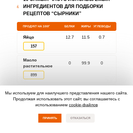
ИНГРЕДИЕНТОВ ДЛЯ ПОДБОРКИ
РЕЦЕПТОВ “СЫРНИКИ”
ПРОДУКТ НА 100Г
БЕЛКИ
ЖИРЫ
УГЛЕВОДЫ
Яйцо
12.7
11.5
0.7
157
Масло
0
99.9
0
растительное
899
Сахар-песок
0
0
100
Мы используем для наилучшего представления нашего сайта.
399
Продолжая использовать этот сайт, вы соглашаетесь с
использованием
cookie-файлов
Творог
16
5
3
ПРИНЯТЬ
ОТКАЗАТЬСЯ
121