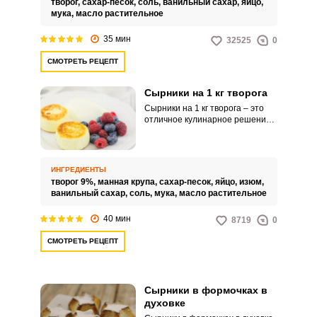
творог,
сахар-песок,
соль,
ванильный сахар,
яйцо,
угощения.
мука,
масло растительное
35 мин
32525
0
СМОТРЕТЬ РЕЦЕПТ
Сырники на 1 кг творога
Сырники на 1 кг творога – это
отличное кулинарное решение
для большой семьи или
компании. Из такого количества
творога у вас получится много
вкусных и аппетитных сырников,
ИНГРЕДИЕНТЫ
которые никого не оставят
творог 9%,
манная крупа,
сахар-песок,
яйцо,
изюм,
равнодушными.
ванильный сахар,
соль,
мука,
масло растительное
40 мин
8719
0
СМОТРЕТЬ РЕЦЕПТ
Сырники в формочках в
духовке