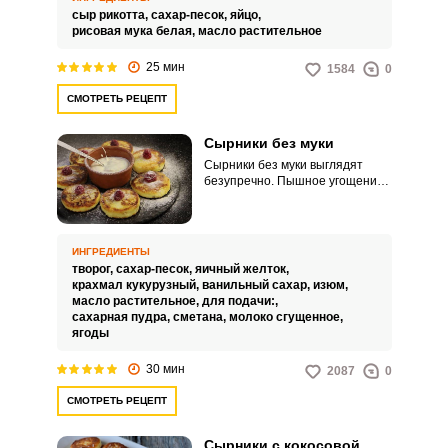
сыр рикотта,
сахар-песок,
яйцо,
рисовая мука белая,
масло растительное
25 мин
1584
0
СМОТРЕТЬ РЕЦЕПТ
Сырники без муки
Сырники без муки выглядят
безупречно. Пышное угощение
обладает насыщенным
творожным вкусом и нежной
текстурой.
ИНГРЕДИЕНТЫ
творог,
сахар-песок,
яичный желток,
крахмал кукурузный,
ванильный сахар,
изюм,
масло растительное,
для подачи:,
сахарная пудра,
сметана,
молоко сгущенное,
ягоды
30 мин
2087
0
СМОТРЕТЬ РЕЦЕПТ
Сырники с кокосовой