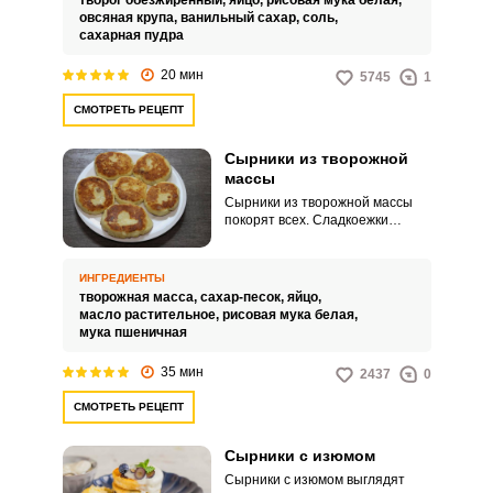
творог обезжиренный,
яйцо,
рисовая мука белая,
потребляемыми калориями и
овсяная крупа,
ванильный сахар,
соль,
своей фигурой.
сахарная пудра
20 мин
5745
1
СМОТРЕТЬ РЕЦЕПТ
Сырники из творожной
массы
Сырники из творожной массы
покорят всех. Сладкоежки
останутся в восторге.
ИНГРЕДИЕНТЫ
творожная масса,
сахар-песок,
яйцо,
масло растительное,
рисовая мука белая,
мука пшеничная
35 мин
2437
0
СМОТРЕТЬ РЕЦЕПТ
Сырники с изюмом
Сырники с изюмом выглядят