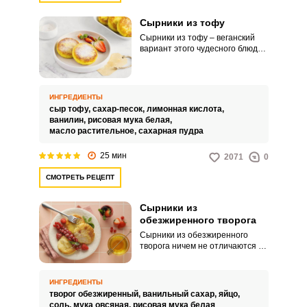
Сырники из тофу
Сырники из тофу – веганский
вариант этого чудесного блюда.
Тофу – богатый белком
растительный продукт, который
готовится из соевого молока.
ИНГРЕДИЕНТЫ
сыр тофу,
сахар-песок,
лимонная кислота,
ванилин,
рисовая мука белая,
масло растительное,
сахарная пудра
25 мин
2071
0
СМОТРЕТЬ РЕЦЕПТ
Сырники из
обезжиренного творога
Сырники из обезжиренного
творога ничем не отличаются от
классических, разве что в них
практически отсутствует жир. У
вас получится полезное, а
ИНГРЕДИЕНТЫ
главное вкусное блюдо на
творог обезжиренный,
ванильный сахар,
яйцо,
завтрак для всей семьи.
соль,
мука овсяная,
рисовая мука белая