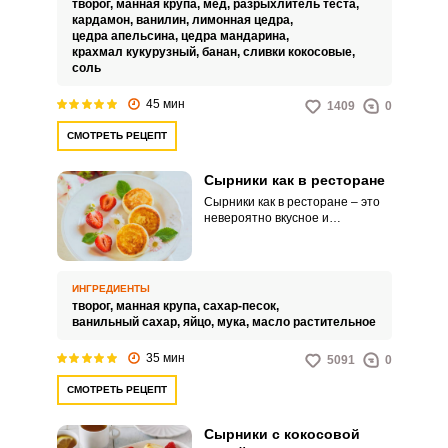
творог,
манная крупа,
мёд,
разрыхлитель теста,
кардамон,
ванилин,
лимонная цедра,
цедра апельсина,
цедра мандарина,
крахмал кукурузный,
банан,
сливки кокосовые,
соль
45 мин
1409
0
СМОТРЕТЬ РЕЦЕПТ
Сырники как в ресторане
Сырники как в ресторане – это
невероятно вкусное и
привлекательное угощение,
которое отлично подойдет для
семейного завтрака или
перекуса. Приготовить
ИНГРЕДИЕНТЫ
идеальные сырники в домашних
творог,
манная крупа,
сахар-песок,
условиях сможет каждый.
ванильный сахар,
яйцо,
мука,
масло растительное
35 мин
5091
0
СМОТРЕТЬ РЕЦЕПТ
Сырники с кокосовой