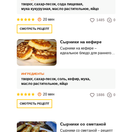
способствует очищению
творог,
сахар-песок,
сода пищевая,
организма.
мука кукурузная,
масло растительное,
яйцо
20 мин
1485
0
СМОТРЕТЬ РЕЦЕПТ
Сырники на кефире
Сырники на кефире –
идеальное блюдо для раннего
завтрака, так как готовятся они
за считанные минуты. Выпечка
получается пышной и мягкой, с
ВХОД НА САЙТ
РЕГИСТРАЦИЯ
аппетитной румяной корочкой.
ИНГРЕДИЕНТЫ
творог,
сахар-песок,
соль,
кефир,
мука,
масло растительное,
яйцо
Войдите
с помощью социальных сетей:
20 мин
1886
0
СМОТРЕТЬ РЕЦЕПТ
или
Сырники со сметаной
Сырники со сметаной – рецепт