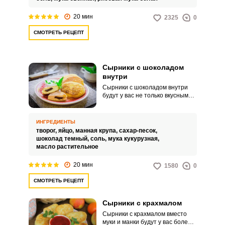
20 мин
2325
0
СМОТРЕТЬ РЕЦЕПТ
Сырники с шоколадом
внутри
Сырники с шоколадом внутри
будут у вас не только вкусным
сытным завтраком, но и
изысканным десертом к кофе и
чаю. Шоколад для начинки
ИНГРЕДИЕНТЫ
берется по личному
творог,
яйцо,
манная крупа,
сахар-песок,
предпочтению.
шоколад темный,
соль,
мука кукурузная,
масло растительное
20 мин
1580
0
СМОТРЕТЬ РЕЦЕПТ
Сырники с крахмалом
Сырники с крахмалом вместо
муки и манки будут у вас более