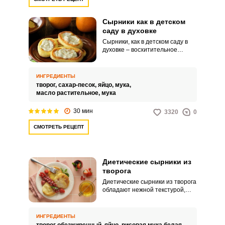
Сырники как в детском
саду в духовке
Сырники, как в детском саду в
духовке – восхитительное
угощение, которое станет
любимым блюдом для
любителей творога. Сырники
ИНГРЕДИЕНТЫ
будут отличным вариантом для
творог,
сахар-песок,
яйцо,
мука,
завтраков.
масло растительное,
мука
30 мин
3320
0
СМОТРЕТЬ РЕЦЕПТ
Диетические сырники из
творога
Диетические сырники из творога
обладают нежной текстурой,
великолепным ароматом и
абсолютно не отразятся на
фигуре. Рецепт идеально
ИНГРЕДИЕНТЫ
подходит для тех, кто следит за