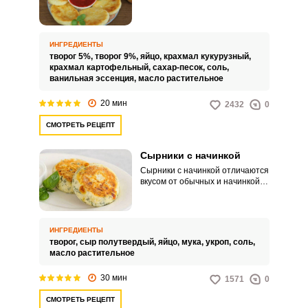
диетическим и безглютеновым
вариантом, с нежной текстурой,
а вкусом не отличаются от
классических. В этом рецепте
ИНГРЕДИЕНТЫ
крахмал добавляем в тесто и в
творог 5%,
творог 9%,
яйцо,
крахмал кукурузный,
нем панируем сырники, что
крахмал картофельный,
сахар-песок,
соль,
придаст очень хрустящую
ванильная эссенция,
масло растительное
румяную корочку.
20 мин
2432
0
СМОТРЕТЬ РЕЦЕПТ
Сырники с начинкой
Сырники с начинкой отличаются
вкусом от обычных и начинкой
для них могут быть ягоды с
фруктами, шоколад, сыр,
помидоры с зеленью и даже
грибы и колбаса. В этом рецепте
ИНГРЕДИЕНТЫ
начинкой берем полутвердый
творог,
сыр полутвердый,
яйцо,
мука,
укроп,
соль,
сыр и его добавляем как мелкой
масло растительное
нарезкой в творожное тесто, так
и ломтиками в каждый сырник.
30 мин
1571
0
СМОТРЕТЬ РЕЦЕПТ