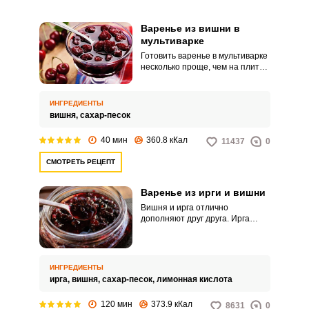
Варенье из вишни в
мультиварке
Готовить варенье в мультиварке
несколько проще, чем на плите.
Его не нужно варить в несколько
подходов, в мультиварке при
режиме «тушение» ягоды не
ИНГРЕДИЕНТЫ
кипят, а томятся в собственном
вишня,
сахар-песок
соку.
40 мин
360.8 кКал
11437
0
СМОТРЕТЬ РЕЦЕПТ
Варенье из ирги и вишни
Вишня и ирга отлично
дополняют друг друга. Ирга
сладкая и пресноватая на вкус,
а вишня довольно кислая.
ИНГРЕДИЕНТЫ
ирга,
вишня,
сахар-песок,
лимонная кислота
120 мин
373.9 кКал
8631
0