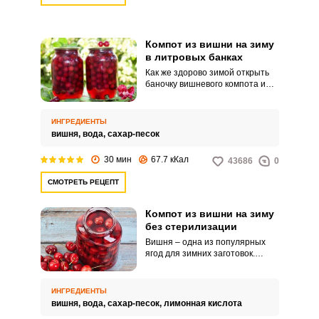
Компот из вишни на зиму
в литровых банках
Как же здорово зимой открыть
баночку вишневого компота и
наслаждаться его ароматом и
вкусом, напоминающим лето!
Традиционно такую
ИНГРЕДИЕНТЫ
консервацию на зиму делают в
вишня,
вода,
сахар-песок
трехлитровых банках, но
заготовка компота из вишни в
30 мин
67.7 кКал
43686
0
литровой банке также очень
удобна! Минимум ингредиентов
СМОТРЕТЬ РЕЦЕПТ
и потраченного времени – и
вкусный компот будет радовать
вас зимой.
Компот из вишни на зиму
без стерилизации
Вишня – одна из популярных
ягод для зимних заготовок.
Сохранить ее вкус и аромат
можно с помощью
приготовления вишневого
ИНГРЕДИЕНТЫ
компота.
вишня,
вода,
сахар-песок,
лимонная кислота