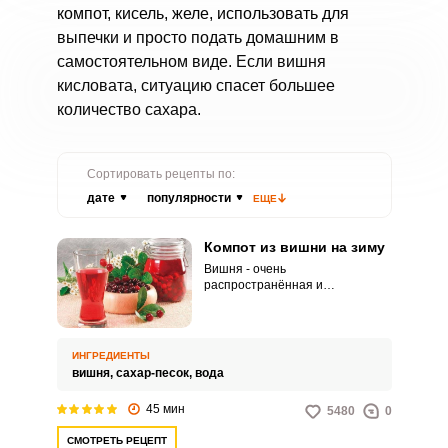
компот, кисель, желе, использовать для
выпечки и просто подать домашним в
самостоятельном виде. Если вишня
кисловата, ситуацию спасет большее
количество сахара.
Сортировать рецепты по:
дате
популярности
ЕЩЕ
Компот из вишни на зиму
Вишня - очень
распространённая и
универсальная ягода,
обладающая прекрасным вкусом
и легкой кислинкой. Любые
блюда, в которые добавлена
ИНГРЕДИЕНТЫ
вишня, получаются очень
вишня,
сахар-песок,
вода
вкусными и сочными.
45 мин
5480
0
СМОТРЕТЬ РЕЦЕПТ