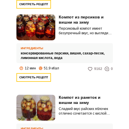
СМОТРЕТЬ РЕЦЕПТ
Компот из персиков и
вишни на зиму
Персиковый компот имеет
безупречный вкус, но выглядит
мутноватым и бесцветным,
поэтому его часто дополняют
ягодами или другими фруктами.
ИНГРЕДИЕНТЫ
Вишня делает компот ярким, ее
консервированные персики,
вишня,
сахар-песок,
кислинка уменьшает приторную
лимонная кислота,
вода
сладость персика и играет роль
дополнительного консерванта.
12 мин
51.9 кКал
9162
0
СМОТРЕТЬ РЕЦЕПТ
Компот из ранеток и
вишни на зиму
Сладкий вкус райских яблочек
отлично сочетается с кислой
садовой вишней и в тандеме
получается очень вкусный и
ароматный компот, который
ИНГРЕДИЕНТЫ