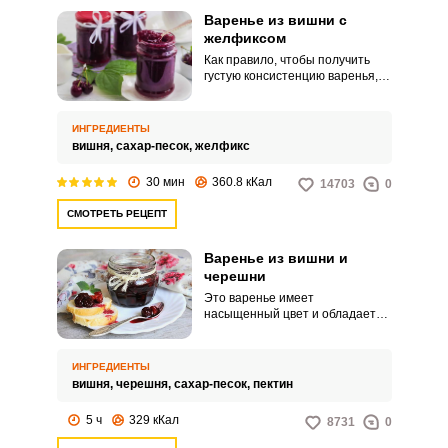
Варенье из вишни с
желфиксом
Как правило, чтобы получить
густую консистенцию варенья,
необходимо долго его
уваривать: влага испаряется и
сироп густеет. Но при таком
ИНГРЕДИЕНТЫ
способе варки витамины и
вишня,
сахар-песок,
желфикс
микроэлементы стремительно
разрушаются.
30 мин
360.8 кКал
14703
0
СМОТРЕТЬ РЕЦЕПТ
Варенье из вишни и
черешни
Это варенье имеет
насыщенный цвет и обладает
сбалансированным вкусом.
Кислинка вишни сглаживается
сладостью черешни и выдает
ИНГРЕДИЕНТЫ
характерный свежий акцент.
вишня,
черешня,
сахар-песок,
пектин
5 ч
329 кКал
8731
0