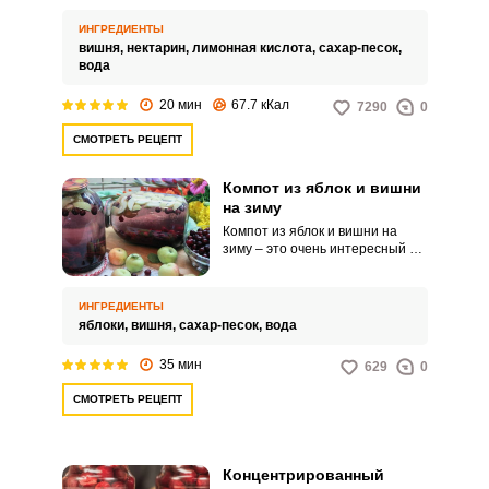
требуется, подготовка сырья –
минимальная.
ИНГРЕДИЕНТЫ
вишня,
нектарин,
лимонная кислота,
сахар-песок,
вода
20 мин
67.7 кКал
7290
0
СМОТРЕТЬ РЕЦЕПТ
Компот из яблок и вишни
на зиму
Компот из яблок и вишни на
зиму – это очень интересный по
вкусу, привлекательный и
ароматный напиток, который
послужит прекрасной
ИНГРЕДИЕНТЫ
альтернативой магазинным
яблоки,
вишня,
сахар-песок,
вода
сокам, лимонадам. Подавайте
насыщенный домашний компот
35 мин
629
0
с выпечкой и другими любимыми
лакомствами.
СМОТРЕТЬ РЕЦЕПТ
Концентрированный