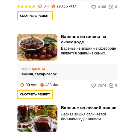
3 ч
293.15 кКал
4100
0
СМОТРЕТЬ РЕЦЕПТ
Варенье из вишни на
сковороде
Варенье из вишни на сковороде
является одним из самых
простых способов заготовки
ягоды на зимы. В процессе
жарки вишня, соединенная с
ИНГРЕДИЕНТЫ
сахаром превращается в
вишня,
сахар-песок
ароматную карамель с
неповторимым вкусом и
30 мин
433 кКал
7574
0
ароматом.
СМОТРЕТЬ РЕЦЕПТ
Варенье из лесной вишни
Лесная вишня отличается
большим содержанием
витаминов и полным
отсутствием пестицидов. Ведь
лесная вишня не подвержена