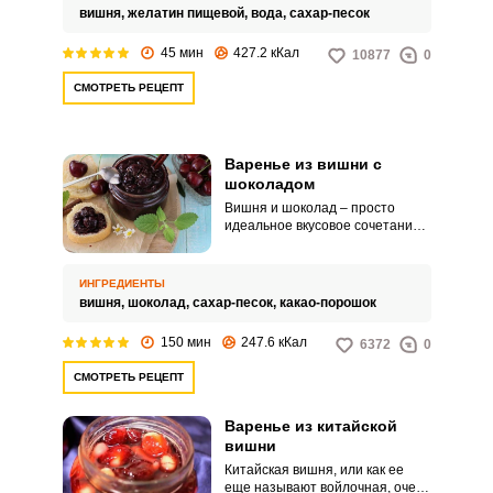
сочный джем и отлично
вишня,
желатин пищевой,
вода,
сахар-песок
подходит не только для
чаепития, но и как начинка для
45 мин
427.2 кКал
10877
0
выпечки.
СМОТРЕТЬ РЕЦЕПТ
Варенье из вишни с
шоколадом
Вишня и шоколад – просто
идеальное вкусовое сочетание и
совершенно особенное
ВХОД НА САЙТ
РЕГИСТРАЦИЯ
угощение. Чтобы вишни не
разваривались при варке, нужно
ИНГРЕДИЕНТЫ
варить их очень осторожно.
вишня,
шоколад,
сахар-песок,
какао-порошок
Войдите
с помощью социальных сетей:
150 мин
247.6 кКал
6372
0
СМОТРЕТЬ РЕЦЕПТ
Варенье из китайской
или
вишни
Китайская вишня, или как ее
еще называют войлочная, очень