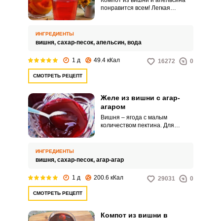
Компот из вишни и апельсина
понравится всем! Легкая
терпкость вишни превосходно
сочетается со свежими
цитрусовыми нотками
ИНГРЕДИЕНТЫ
апельсинового вкуса. Для
вишня,
сахар-песок,
апельсин,
вода
полноты картины цедру с
фрукта снимать не нужно,
1 д
49.4 кКал
16272
0
достаточно просто хорошо его
помыть.
СМОТРЕТЬ РЕЦЕПТ
Желе из вишни с агар-
агаром
Вишня – ягода с малым
количеством пектина. Для
получения желе воспользуемся
природным желирующим
веществом, таким как агар-агар.
ИНГРЕДИЕНТЫ
вишня,
сахар-песок,
агар-агар
1 д
200.6 кКал
29031
0
СМОТРЕТЬ РЕЦЕПТ
Компот из вишни в