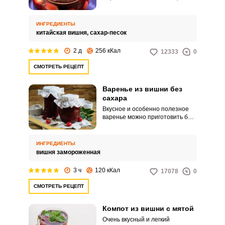
популярна в кулинарии.
Особенно ее любят
использовать для
ИНГРЕДИЕНТЫ
приготовления варенья.
китайская вишня,
сахар-песок
Запомнить меня
2 д
256 кКал
12333
0
СМОТРЕТЬ РЕЦЕПТ
ВХОД
Варенье из вишни без
ЕЩЕ НЕ ЗАРЕГИСТРИРОВАННЫ?
сахара
Вкусное и особенно полезное
Забыли пароль?
варенье можно приготовить без
использования сахара. И
замороженная вишня – это
отличный выбор для такого
ИНГРЕДИЕНТЫ
лакомства.
вишня замороженная
3 ч
120 кКал
17078
0
СМОТРЕТЬ РЕЦЕПТ
Компот из вишни с мятой
Очень вкусный и легкий