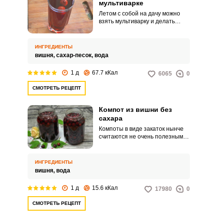
мультиварке
Летом с собой на дачу можно
взять мультиварку и делать
заготовки только с ее помощью.
Например, сварить и закатать
ароматный вишневый компот.
ИНГРЕДИЕНТЫ
вишня,
сахар-песок,
вода
1 д
67.7 кКал
6065
0
СМОТРЕТЬ РЕЦЕПТ
Компот из вишни без
сахара
Компоты в виде закаток нынче
считаются не очень полезными,
поскольку содержат большое
количество сахара, а ведь это
быстрые углеводы. Однако
ИНГРЕДИЕНТЫ
можно поставить полезный и
вишня,
вода
вкусный компот из вишни на
зиму совсем без сахарного
1 д
15.6 кКал
17980
0
песка.
СМОТРЕТЬ РЕЦЕПТ