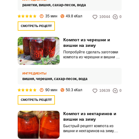
придется по душе абсолютно
ранетки,
вишня,
сахар-песок,
вода
всем без исключения!
35 мин
49.8 кКал
10044
0
СМОТРЕТЬ РЕЦЕПТ
Компот из черешни и
вишни на зиму
Попробуйте сделать заготовки
компота из черешни и вишни на
зиму по данному рецепту и
получите невероятно
насыщенный и вкусный напиток
ИНГРЕДИЕНТЫ
с красивым бургундским
вишня,
черешня,
сахар-песок,
вода
оттенком. Из указанного
количества ингредиентов
90 мин
50.3 кКал
10639
0
получится 5 литровых банок.
СМОТРЕТЬ РЕЦЕПТ
Компот из нектаринов и
вишни на зиму
Быстрый рецепт компота из
вишни и нектаринов на зиму.
Стерилизация компота не