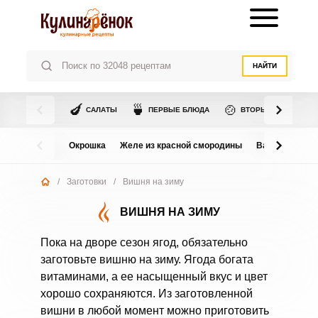
НАЙТИ
🍆
🍵
🍲
САЛАТЫ
ПЕРВЫЕ БЛЮДА
ВТОРЫЕ БЛЮДА
Окрошка
Желе из красной смородины
Варенье из в
/
Заготовки
/
Вишня на зиму
ВИШНЯ НА ЗИМУ
Пока на дворе сезон ягод, обязательно
заготовьте вишню на зиму. Ягода богата
витаминами, а ее насыщенный вкус и цвет
хорошо сохраняются. Из заготовленной
вишни в любой момент можно приготовить