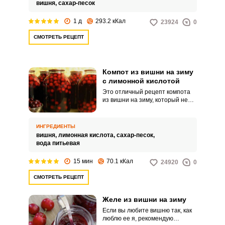
мы получим настоящий
вишня,
сахар-песок
вишневый сок, который путем
уваривания с сахаром
1 д
293.2 кКал
23924
0
превратим в вишневое желе.
СМОТРЕТЬ РЕЦЕПТ
Компот из вишни на зиму
с лимонной кислотой
Это отличный рецепт компота
из вишни на зиму, который не
отнимет у вас много времени.
Стерилизацию заготовки
проводить не нужно, поэтому
ИНГРЕДИЕНТЫ
данный компотик вы закроете в
вишня,
лимонная кислота,
сахар-песок,
банки очень быстро.
вода питьевая
15 мин
70.1 кКал
24920
0
СМОТРЕТЬ РЕЦЕПТ
Желе из вишни на зиму
Если вы любите вишню так, как
люблю ее я, рекомендую