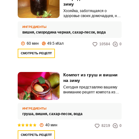
зиму
Хозяйка, заботящаяся о
здоровье своих домочадцев, не
сможем пройти мимо полезного
и витаминного рецепта компота
ИНГРЕДИЕНТЫ
из черной смородины и вишни.
вишня,
смородина черная,
сахар-песок,
вода
Этот напиток всегда выходит
очень сочным, вкусным, он
60 мин
49.5 кКал
10584
0
надолго утоляет жажду.
СМОТРЕТЬ РЕЦЕПТ
Компот из груш и вишни
на зиму
Сегодня представляю вашему
вниманию рецепт компота из
груш и вишни на зиму.
Сочетание груш с вишней в
компоте очень приятное:
ИНГРЕДИЕНТЫ
сладкая груша хорошо
груша,
вишня,
сахар-песок,
вода
принимает специфическую
вишневую кислинку, и
40 мин
8219
0
получается весьма удачный
дуэт.
СМОТРЕТЬ РЕЦЕПТ