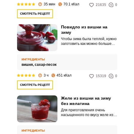
35 мин
70.1 кКал
21635
0
СМОТРЕТЬ РЕЦЕПТ
Повидло из вишни на
зиму
Чтобы зима была теплой, нужно
заготовить как можно больше
ароматного варенья на зиму.
Одно из самых вкусных, конечно
же вишневое повидло.
ИНГРЕДИЕНТЫ
вишня,
сахар-песок
3 ч
451 кКал
15319
0
СМОТРЕТЬ РЕЦЕПТ
Желе из вишни на зиму
без желатина
Для приготовления очень
насыщенного по вкусу желе из
вишни без добавления
желатина понадобится
соковыжималка. Благодаря ей
ИНГРЕДИЕНТЫ