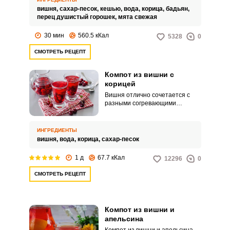
оригинальный освежающий вкус.
вишня,
сахар-песок,
кешью,
вода,
корица,
бадьян,
перец душистый горошек,
мята свежая
30 мин
560.5 кКал
5328
0
СМОТРЕТЬ РЕЦЕПТ
Компот из вишни с
корицей
Вишня отлично сочетается с
разными согревающими
специями вроде шафрана,
гвоздики, корицы. Корица
смягчает в компоте резкий вкус
ИНГРЕДИЕНТЫ
вишни и придает ему
вишня,
вода,
корица,
сахар-песок
неповторимый аромат.
1 д
67.7 кКал
12296
0
СМОТРЕТЬ РЕЦЕПТ
Компот из вишни и
апельсина