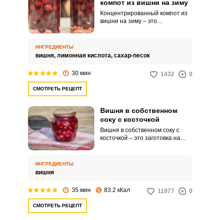
компот из вишни на зиму
Концентрированный компот из
вишни на зиму – это
замечательный напиток,
который не даст забыть о
теплом лете. Готовится он
ИНГРЕДИЕНТЫ
довольно легко и быстро, без
вишня,
лимонная кислота,
сахар-песок
лишних хлопот.
30 мин
1432
0
СМОТРЕТЬ РЕЦЕПТ
Вишня в собственном
соку с косточкой
Вишня в собственном соку с
косточкой – это заготовка на
зиму, которая позволяет
сохранить все полезные
свойства вишни, при этом не
ИНГРЕДИЕНТЫ
использовать сахар. Ведь это
вишня
так важно для людей, которые
воздерживаются от
35 мин
83.2 кКал
11977
0
употребления сахара.
СМОТРЕТЬ РЕЦЕПТ