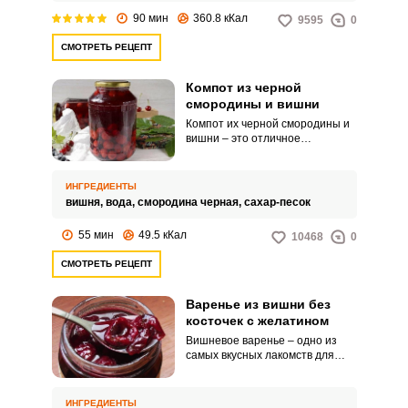
для домашней выпечки.
90 мин
360.8 кКал
9595
0
СМОТРЕТЬ РЕЦЕПТ
Компот из черной
смородины и вишни
Компот их черной смородины и
вишни – это отличное
сочетание с необыкновенным
вкусом. Такой компот в меру
сладок, но имеет небольшую
ИНГРЕДИЕНТЫ
кислинку и вкусные ягодки.
вишня,
вода,
смородина черная,
сахар-песок
55 мин
49.5 кКал
10468
0
СМОТРЕТЬ РЕЦЕПТ
Варенье из вишни без
косточек с желатином
Вишневое варенье – одно из
самых вкусных лакомств для
заготовки на зиму. С
добавлением желатина оно
превращаемся в густой и
ИНГРЕДИЕНТЫ