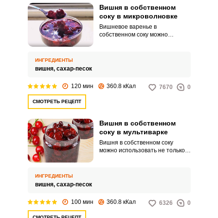
Вишня в собственном
соку в микроволновке
Вишневое варенье в
собственном соку можно
использовать не только в
качестве ароматной начинки
для пирогов и блинчиков, но и
ИНГРЕДИЕНТЫ
как самостоятельный десерт.
вишня,
сахар-песок
Нельзя не отметить
приготовление варенья из ягод
120 мин
360.8 кКал
7670
0
в собственно соку, оно
получается более густым,
СМОТРЕТЬ РЕЦЕПТ
насыщенным и ароматным.
Вишня в собственном
соку в мультиварке
Вишня в собственном соку
можно использовать не только в
качестве самостоятельного
десерта, но и в качестве начинки
и украшения для многих
ИНГРЕДИЕНТЫ
булочек, пирогов, блинчиков.
вишня,
сахар-песок
Благодаря тому, что такой
десерт готовится в мультиварке,
100 мин
360.8 кКал
6326
0
значительная часть витаминов и
полезных веществ,
СМОТРЕТЬ РЕЦЕПТ