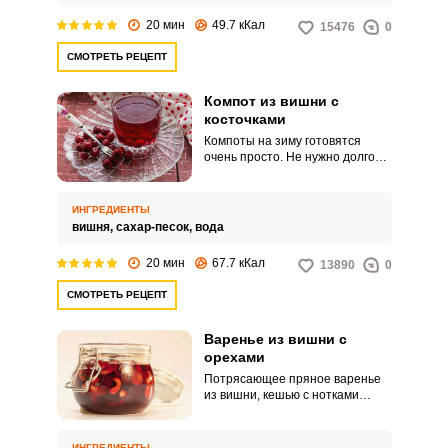
20 мин
49.7 кКал
15476
0
СМОТРЕТЬ РЕЦЕПТ
Компот из вишни с
косточками
Компоты на зиму готовятся
очень просто. Не нужно долго
уваривать продукт, соблюдать
технологию поэтапной варки и
др.
ИНГРЕДИЕНТЫ
вишня,
сахар-песок,
вода
20 мин
67.7 кКал
13890
0
СМОТРЕТЬ РЕЦЕПТ
Варенье из вишни с
орехами
Потрясающее пряное варенье
из вишни, кешью с нотками
мяты, корицы и бадьяна.
Лакомство получается очень
душистым и имеет
ИНГРЕДИЕНТЫ