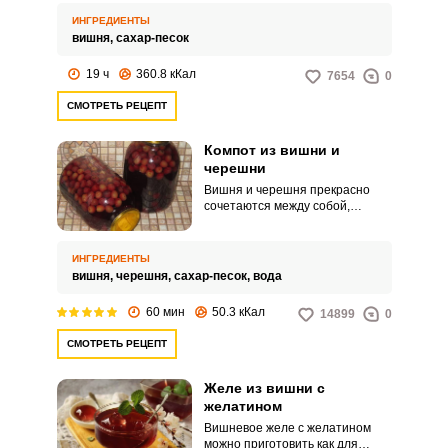
никаким химическим
ИНГРЕДИЕНТЫ
обработкам.
вишня,
сахар-песок
19 ч
360.8 кКал
7654
0
СМОТРЕТЬ РЕЦЕПТ
Компот из вишни и
черешни
Вишня и черешня прекрасно
сочетаются между собой,
поэтому компотик из этих ягод –
настоящая находка для зимнего
времени. Не поленитесь в
ИНГРЕДИЕНТЫ
летний сезон заготовить этот
вишня,
черешня,
сахар-песок,
вода
аппетитный компотик и
сохранить его на зиму.
60 мин
50.3 кКал
14899
0
СМОТРЕТЬ РЕЦЕПТ
Желе из вишни с
желатином
Вишневое желе с желатином
можно приготовить как для