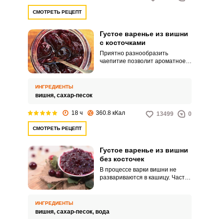
СМОТРЕТЬ РЕЦЕПТ
Густое варенье из вишни
с косточками
Приятно разнообразить
чаепитие позволит ароматное
варенье из вишни.
Приготовление этого варенья не
доставит особых хлопот, так как
ИНГРЕДИЕНТЫ
не требуется удалять косточки
вишня,
сахар-песок
из ягод.
18 ч
360.8 кКал
13499
0
СМОТРЕТЬ РЕЦЕПТ
Густое варенье из вишни
без косточек
В процессе варки вишни не
развариваются в кашицу. Часто
вишневое варенье
представляет собой жидкий
сироп с ягодами.
ИНГРЕДИЕНТЫ
вишня,
сахар-песок,
вода