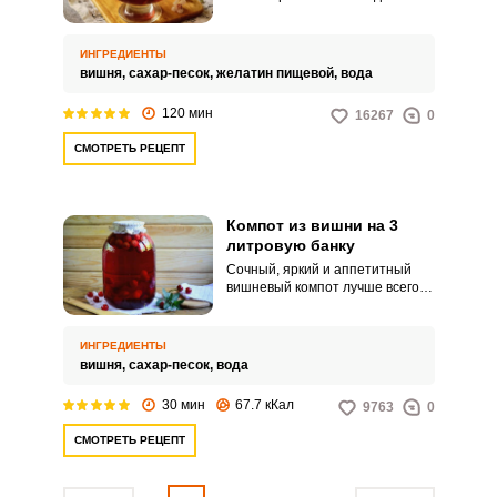
скорейшего десерта, так и
закатать его в банке на зиму.
Полезный и вкусный десерт из
ИНГРЕДИЕНТЫ
вишни придется по вкусу и
вишня,
сахар-песок,
желатин пищевой,
вода
деткам, и взрослым людям.
120 мин
16267
0
СМОТРЕТЬ РЕЦЕПТ
Компот из вишни на 3
литровую банку
Сочный, яркий и аппетитный
вишневый компот лучше всего
закрывать в трехлитровых
банках. Эта простая заготовка
избавит вас от множества
ИНГРЕДИЕНТЫ
хлопот в зимнее время.
вишня,
сахар-песок,
вода
30 мин
67.7 кКал
9763
0
СМОТРЕТЬ РЕЦЕПТ