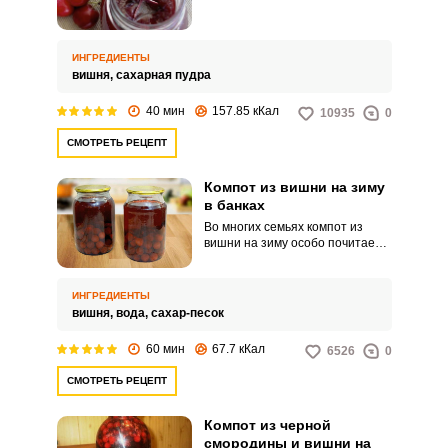
приготовить желе из вишни на
зиму. Рецепт очень простой и
быстрый.
ИНГРЕДИЕНТЫ
вишня,
сахарная пудра
40 мин
157.85 кКал
10935
0
СМОТРЕТЬ РЕЦЕПТ
Компот из вишни на зиму
в банках
Во многих семьях компот из
вишни на зиму особо почитаем
как семейная традиция и как
вкуснейший напиток для
семейных обедов и
ИНГРЕДИЕНТЫ
праздничных вечеров. Самое
вишня,
вода,
сахар-песок
главное, что вишневый компот
готовится быстро и просто,
60 мин
67.7 кКал
6526
0
поэтому любой хозяйке стоит
взять этот рецепт на
СМОТРЕТЬ РЕЦЕПТ
вооружение.
Компот из черной
смородины и вишни на