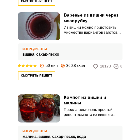
СМОТРЕТЬ РЕЦЕПТ
Варенье из вишни через
мясорубку
Из вишни можно приготовить
множество вариантов заготовок.
С косточками и без, целыми
ягодами и измельченными.
ИНГРЕДИЕНТЫ
вишня,
сахар-песок
50 мин
360.8 кКал
18173
0
СМОТРЕТЬ РЕЦЕПТ
Компот из вишни и
малины
Предлагаем очень простой
рецепт компота из вишни и
малины. Количество
ингредиентов рассчитано на
четыре литра.
ИНГРЕДИЕНТЫ
малина,
вишня,
сахар-песок,
вода