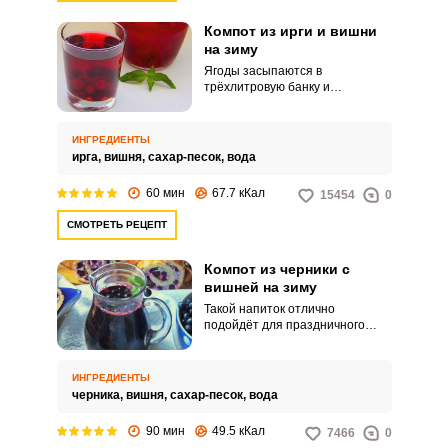
Компот из ирги и вишни
на зиму
Ягоды засыпаются в
трёхлитровую банку и
заливаются кипятком.
Полученный отвар затем
вариться в кастрюле с сахарным
ИНГРЕДИЕНТЫ
песком.
ирга,
вишня,
сахар-песок,
вода
60 мин
67.7 кКал
15454
0
СМОТРЕТЬ РЕЦЕПТ
Компот из черники с
вишней на зиму
Такой напиток отлично
подойдёт для праздничного
стола. Он точно сможет удивить
своим приятным вкусом как
старшее, так и младшее
ИНГРЕДИЕНТЫ
поколение.
черника,
вишня,
сахар-песок,
вода
90 мин
49.5 кКал
7466
0