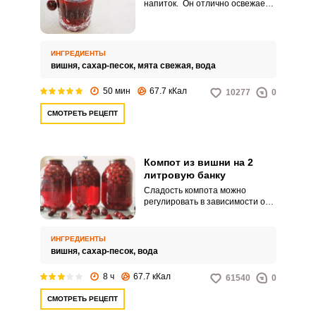
напиток. Он отлично освежает,
а количество сахара можно
увеличить или уменьшить по
своему вкусу. Приготовить
компот можно в считанные
ИНГРЕДИЕНТЫ
минуты! А наслаждение просто
вишня,
сахар-песок,
мята свежая,
вода
невероятное!
50 мин
67.7 кКал
10277
0
СМОТРЕТЬ РЕЦЕПТ
Компот из вишни на 2
литровую банку
Сладость компота можно
регулировать в зависимости от
кислоты ягод. В рецепте расчёт
на кислую ягоду.
ИНГРЕДИЕНТЫ
вишня,
сахар-песок,
вода
8 ч
67.7 кКал
61540
0
СМОТРЕТЬ РЕЦЕПТ