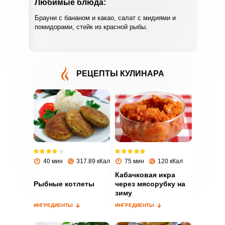
Любимые блюда:
Брауни с бананом и какао, салат с мидиями и
помидорами, стейк из красной рыбы.
РЕЦЕПТЫ КУЛИНАРА
ВХОД НА САЙТ
РЕГИСТРАЦИЯ
Войдите
с помощью социальных сетей:
40 мин
317.89 кКал
75 мин
120 кКал
Кабачковая икра
Рыбные котлеты
через мясорубку на
или
зиму
ИНГРЕДИЕНТЫ
ИНГРЕДИЕНТЫ