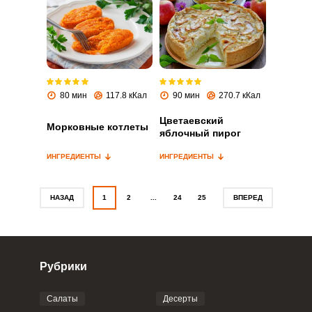
Запомнить меня
ВХОД
80 мин
117.8 кКал
90 мин
270.7 кКал
ЕЩЕ НЕ ЗАРЕГИСТРИРОВАННЫ?
Цветаевский
Морковные котлеты
яблочный пирог
Забыли пароль?
ИНГРЕДИЕНТЫ
ИНГРЕДИЕНТЫ
НАЗАД
1
2
...
24
25
ВПЕРЕД
Рубрики
Салаты
Десерты