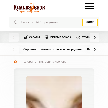
НАЙТИ
🍆
🍵
🍲
САЛАТЫ
ПЕРВЫЕ БЛЮДА
ВТОРЫЕ БЛЮДА
Окрошка
Желе из красной смородины
Варенье из в
/
Авторы
/
Виктория Миронова