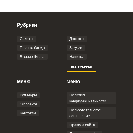
Рубрики
Салаты
Десерты
Фото до 4 шт, до 5 mb
ПРИКРЕПИТЬ
Первые блюда
Закуски
Вторые блюда
Напитки
Отправляя эту форму, вы соглашаетесь с
ВСЕ РУБРИКИ
Правилами сайта
,
Политикой
конфиденциальности
,
Политикой обработки
персональных данных
и
Пользовательским
Меню
Меню
соглашением
.
Кулинары
Политика
конфиденциальности
О проекте
Пользовательское
Контакты
соглашение
ОТПРАВИТЬ КОММЕНТАРИЙ
Правила сайта