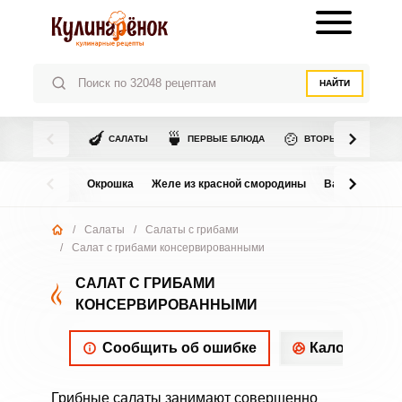
НАЙТИ
🍆
🍵
🍲
САЛАТЫ
ПЕРВЫЕ БЛЮДА
ВТОРЫЕ БЛЮДА
Окрошка
Желе из красной смородины
Варенье из в
/
Салаты
/
Салаты с грибами
/
Салат с грибами консервированными
САЛАТ С ГРИБАМИ
КОНСЕРВИРОВАННЫМИ
Сообщить об ошибке
Калорийнос
Грибные салаты занимают совершенно