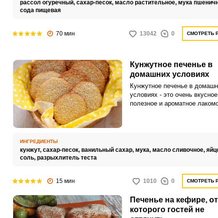
рассол огуречный,
сахар-песок,
масло растительное,
мука пшенич
сода пищевая
70 мин
13042
0
СМОТРЕТЬ 
Кунжутное печенье в
домашних условиях
Кунжутное печенье в домашн
условиях - это очень вкусное
полезное и ароматное лакомс
чаю. Кунжутное печенье прос
приготовлении, не требует ни
особых агрегатов, форм и ос
усилий.
ИНГРЕДИЕНТЫ
кунжут,
сахар-песок,
ванильный сахар,
мука,
масло сливочное,
яйц
соль,
разрыхлитель теста
15 мин
1010
0
СМОТРЕТЬ 
Печенье на кефире, от
которого гостей не