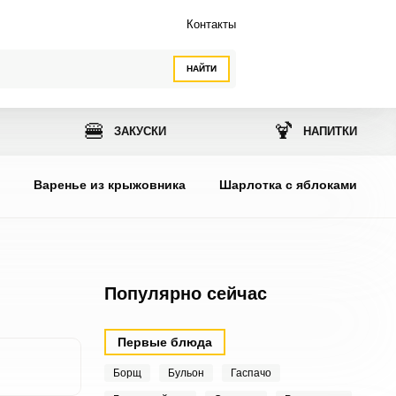
Контакты
НАЙТИ
🍔
🍹
ЗАКУСКИ
НАПИТКИ
ы
Варенье из крыжовника
Шарлотка с яблоками
Популярно сейчас
Первые блюда
Борщ
Бульон
Гаспачо