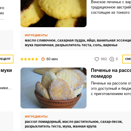
Венское печенье с ва
традиционное австрий
ого
состоящее из тонкого
из
теста вместе с варен
джемом. Это изысканн
Запомнить меня
печенье, которое обы
а
чаю или кофе во врем
то
ИНГРЕДИЕНТЫ
масло сливочное,
сахарная пудра,
яйцо,
ванильная эссенци
ВХОД
ует
мука пшеничная,
разрыхлитель теста,
соль,
варенье
ЕЩЕ НЕ ЗАРЕГИСТРИРОВАННЫ?
ваем
60 мин
982
0
РЕЦЕПТ
СМО
я
Забыли пароль?
 муки
Печенье на расс
помидор
Печенье на рассоле о
дники
это доступный и бюдж
с приготовлением кот
справится даже ребен
рецепта вам потребую
исключительно прост
доступные продукты, 
ИНГРЕДИЕНТЫ
запросто обнаружить 
рассол помидорный,
масло растительное,
сахар-песок,
любой кухни.
разрыхлитель теста,
мука,
манная крупа