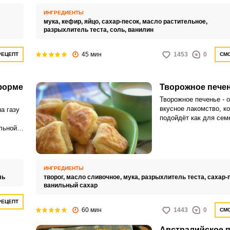
любимого напитка.
вочное
 и
ИНГРЕДИЕНТЫ
ым
мука,
кефир,
яйцо,
сахар-песок,
масло растительное,
нья
разрыхлитель теста,
соль,
ванилин
оторое
й вкус.
45 мин
1453
0
РЕЦЕПТ
СМО
форме
Творожное пече
Творожное печенье - 
вкусное лакомство, к
а газу
подойдёт как для сем
,
чаепития, так и для п
льной
угощения. Вариантов 
ченья
творожного печенья м
ческую
рые
ИНГРЕДИЕНТЫ
ль
творог,
масло сливочное,
мука,
разрыхлитель теста,
сахар-
ванильный сахар
РЕЦЕПТ
60 мин
1443
0
СМО
Австралийское 