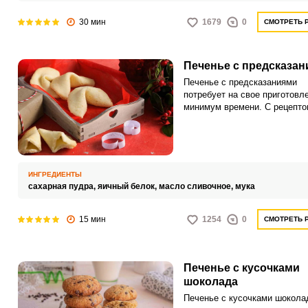
30 мин
1679
0
СМОТРЕТЬ 
Печенье с предсказа
Печенье с предсказаниями
потребует на свое приготовл
минимум времени. С рецепто
справятся даже неопытные
кулинары.
ИНГРЕДИЕНТЫ
сахарная пудра,
яичный белок,
масло сливочное,
мука
15 мин
1254
0
СМОТРЕТЬ 
Печенье с кусочками
шоколада
Печенье с кусочками шокола