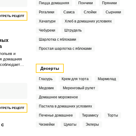
вует
Пицца домашняя
Пончики
Пряники
того продукта.
Рогалики
Самса
Слойки
Сырники
ТРЕТЬ РЕЦЕПТ
Хачапури
Хлеб в домашних условиях
Чебуреки
Штрудель
Шарлотка с яблоками
ных
а
Простая шарлотка с яблоками
лопьев и
ая домашняя
о соблюдает
Десерты
ую калорию, но
бе в различных
Глазурь
Крем для торта
Мармелад
е из овсяных
риготовленное
Медовик
Меренговый рулет
 это просто
Домашнее мороженое
Пастила в домашних условиях
ТРЕТЬ РЕЦЕПТ
Печенье домашнее
Тирамису
Торты
 с
Чизкейки
Цукаты
Эклеры