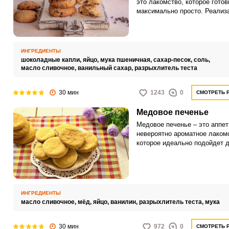
это лакомство, которое готов
максимально просто. Реализ
рецепта занимает всего лишь
полчаса.
ИНГРЕДИЕНТЫ
шоколадные капли,
яйцо,
мука пшеничная,
сахар-песок,
соль,
масло сливочное,
ванильный сахар,
разрыхлитель теста
30 мин
1243
0
СМОТРЕТЬ 
Медовое печенье
Медовое печенье – это аппет
невероятно ароматное лаком
которое идеально подойдет 
семейного чаепития. Такое п
каждый сможет приготовить 
домашних условиях.
ИНГРЕДИЕНТЫ
масло сливочное,
мёд,
яйцо,
ванилин,
разрыхлитель теста,
мука
30 мин
972
0
СМОТРЕТЬ 