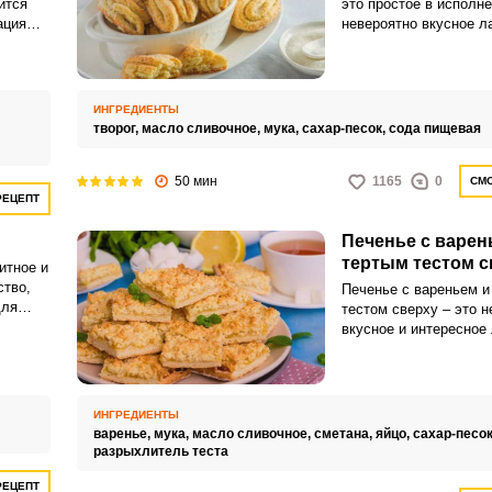
ится
это простое в исполне
ация
невероятно вкусное л
которое понравится к
так и детям. Такое пе
подавать к чаю или ес
ИНГРЕДИЕНТЫ
творог,
масло сливочное,
мука,
сахар-песок,
сода пищевая
50 мин
1165
0
СМО
РЕЦЕПТ
Печенье с варен
тертым тестом с
итное и
ство,
Печенье с вареньем и
для
тестом сверху – это н
еченье
вкусное и интересное
в
вашего семейного чае
праздника. Угощение 
взрослым, так и самы
ИНГРЕДИЕНТЫ
варенье,
мука,
масло сливочное,
сметана,
яйцо,
сахар-песок
разрыхлитель теста
РЕЦЕПТ