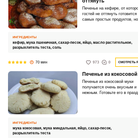
оттянуть
Печенье на кефире, от котор
гостей не оттянуть готовится 
самых простых продуктов, но
результат получается
отличный. Домашняя выпечк
вообще гораздо лучше той, ч
ИНГРЕДИЕНТЫ
продаётся в магазине. На
кефир,
мука пшеничная,
сахар-песок,
яйцо,
масло растительное,
производстве печенье штамп
разрыхлитель теста,
соль
бездушный автомат, а дома в
каждую печеньку мы вклады
70 мин
973
0
СМОТРЕТЬ 
кусочек своей души, во врем
приготовления.
Печенье из кокосовой
Печенье из кокосовой муки
получается очень вкусным и
нежным. Готовьте его в праз
или к домашнему чаепитию.
ИНГРЕДИЕНТЫ
мука кокосовая,
мука миндальная,
яйцо,
сахар-песок,
разрыхлитель теста