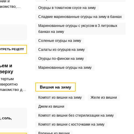
нии и
акомство,
Огурцы в томатном соусе на зиму
ак взрослым,
Сладкие маринованные огурцы на зиму в банках
ченье можно
ть просто так.
Маринованные огурцы с уксусом в 3 литровых
банках на зиму
Соленые огурцы на зиму
ТРЕТЬ РЕЦЕПТ
Салаты из огурцов на зиму
Огурцы по-фински на зиму
ьем и
Маринованные огурцы на зиму
верху
 тертым
евероятно
Вишня на зиму
 лакомство для
пития или
Компот из вишни на зиму
Желе из вишни
понравится как
м маленьким.
Джем из вишни
Компот из вишни без стерилизации на зиму
,
соль,
Компот из вишни с косточками на зиму
Варенье из вишни