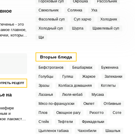
Гороховый суп
Окрошка
Рассольник
Свекольник
Солянка
Уха
вное
Фасолевый суп
Суп харчо
Холодник
еченье - это
Холодный суп
Шурпа
Щавелевый суп
самое главное,
ечки, который
Щи
й, так и для
 данного
в самом
а именно
Вторые блюда
одержатся
мины и
Бефстроганов
Бешбармак
Буженина
Голубцы
Гуляш
Жаркое
Запеканки
ТРЕТЬ РЕЦЕПТ
Зразы
Колбаса домашняя
Котлеты
ье на
Лазанья
Люля-кебаб
Мусака
Мясо по-французски
Омлет
Отбивные
 кефире
Плов
Овощное рагу
Ризотто
Соте
жным и
акое лакомство
Стейк
Тефтели
Фрикадельки
чашечке
ого вашего
Цыпленок табака
Чахохбили
Шашлык