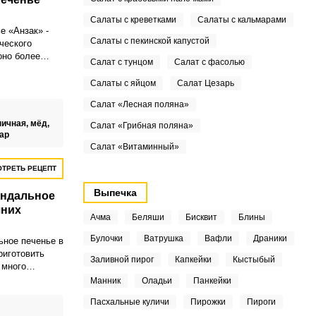
Салаты с креветками
Салаты с кальмарами
е «Анзак» -
Салаты с пекинской капустой
ческого
оно более
Салат с тунцом
Салат с фасолью
риготовления
ецепт
Салаты с яйцом
Салат Цезарь
 затратный,
Салат «Лесная поляна»
се ингредиенты
ома. Данный
ничная,
мёд,
Салат «Грибная поляна»
зумевает
ар
Салат «Витаминный»
ТРЕТЬ РЕЦЕПТ
Выпечка
индальное
шних
Ачма
Беляши
Бисквит
Блины
Булочки
Ватрушка
Вафли
Драники
ьное печенье в
риготовить
Заливной пирог
Капкейки
Кыстыбый
 много
порадует как
Манник
Оладьи
Панкейки
, которые
Пасхальные куличи
Пирожки
Пироги
льшими