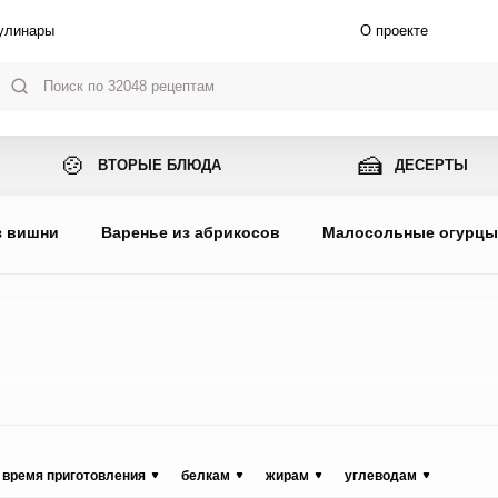
улинары
О проекте
🍲
🍰
ВТОРЫЕ БЛЮДА
ДЕСЕРТЫ
з вишни
Варенье из абрикосов
Малосольные огурц
время приготовления
белкам
жирам
углеводам