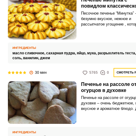
повидлом классическ
Песочное печенье “Минутка” -
безумно вкусное, нежное и
рассыпчатое угощение , кото
сразу же тает во рту и многи
напоминает вкус детства. Пр
приготовления очень простой
особых затрат и без потери в
ИНГРЕДИЕНТЫ
именно поэтому некоторые д
масло сливочное,
сахарная пудра,
яйцо,
мука,
разрыхлитель теста
такое название как «Минутка
соль,
ванилин,
джем
30 мин
5765
0
СМОТРЕТЬ 
Печенье на рассоле о
огурцов в духовке
Печенье на рассоле от огурц
духовке – очень бюджетное, 
вкусное и ароматное блюдо.
приготовления используются
простые ингредиенты.
ИНГРЕДИЕНТЫ