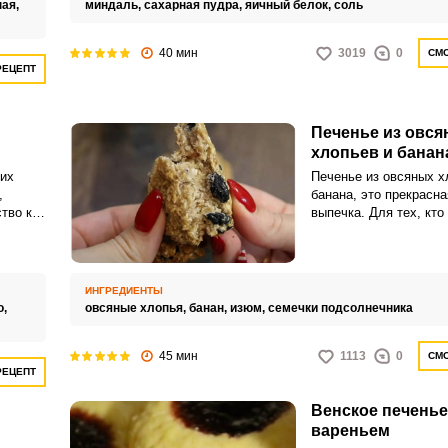
сладкоежками.Сущест
ная,
миндаль,
сахарная пудра,
яичный белок,
соль
множество рецептов э
40 мин
3019
0
СМО
РЕЦЕПТ
Печенье из овся
хлопьев и банан
их
Печенье из овсяных х
,
банана, это прекрасн
тво к
выпечка. Для тех, кт
тое в
диету и считает кажд
ВХОД НА САЙТ
РЕГИСТРАЦИЯ
каких
не может отказать се
обых
«вкусняшках», печень
хлопьев с бананом, п
Войдите
ИНГРЕДИЕНТЫ
собственными руками,
о,
овсяные хлопья,
банан,
изюм,
семечки подсолнечника
с помощью социальных сетей:
находка.
45 мин
1113
0
СМО
РЕЦЕПТ
или
Венское печенье
вареньем