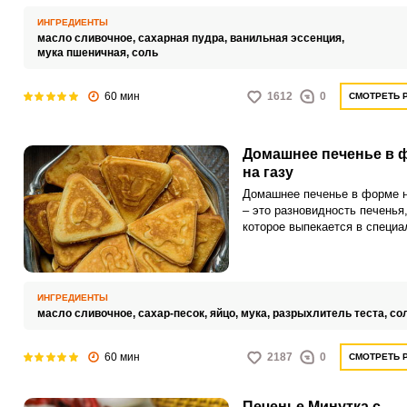
ингредиентов, таких как сли
масло, сахарная пудра, мука
ИНГРЕДИЕНТЫ
ванильный экстракт. Основн
масло сливочное,
сахарная пудра,
ванильная эссенция,
компонентом песочного пече
мука пшеничная,
соль
является сливочное масло, к
придает ему богатый и нежны
60 мин
1612
0
СМОТРЕТЬ 
Домашнее печенье в 
на газу
Домашнее печенье в форме н
– это разновидность печенья
которое выпекается в специа
форме на газу. Форма для пе
представляет собой металли
пластину с ячейками, в кото
выкладывается тесто.
ИНГРЕДИЕНТЫ
масло сливочное,
сахар-песок,
яйцо,
мука,
разрыхлитель теста,
со
60 мин
2187
0
СМОТРЕТЬ 
Печенье Минутка с