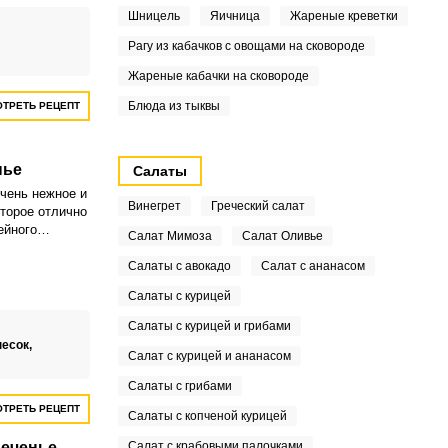
Шницель
Яичница
Жареные креветки
Рагу из кабачков с овощами на сковороде
Жареные кабачки на сковороде
Блюда из тыквы
ТРЕТЬ РЕЦЕПТ
нье
Салаты
очень нежное и
Винегрет
Греческий салат
оторое отлично
ейного
Салат Мимоза
Салат Оливье
раздничного
приготовления
Салаты с авокадо
Салат с ананасом
ножество.
Салаты с курицей
Салаты с курицей и грибами
песок,
Салат с курицей и ананасом
Салаты с грибами
ТРЕТЬ РЕЦЕПТ
Салаты с копченой курицей
печенье
Салат с крабовыми палочками