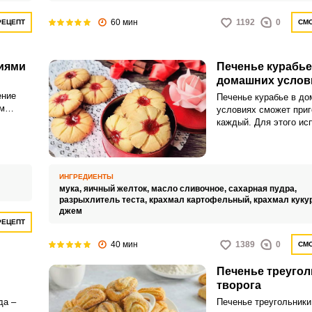
60 мин
1192
0
РЕЦЕПТ
СМО
ниями
Печенье курабье
домашних услов
ение
Печенье курабье в д
м
условиях сможет приг
каждый. Для этого ис
проверенный рецепт 
фотографиями из наш
ИНГРЕДИЕНТЫ
мука,
яичный желток,
масло сливочное,
сахарная пудра,
разрыхлитель теста,
крахмал картофельный,
крахмал куку
джем
РЕЦЕПТ
40 мин
1389
0
СМО
Печенье треугол
творога
да –
Печенье треугольники 