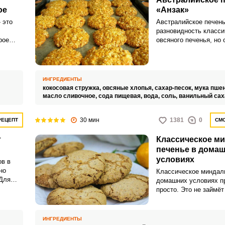
ое
«Анзак»
 это
Австралийское печень
разновидность класси
рое
овсяного печенья, но 
м
хрустящее. Процесс п
оцесс
очень простой и сам р
, без
получается совсем не
ремени,
так как практически в
ИНГРЕДИЕНТЫ
ают ему
можно найти у себя д
,
кокосовая стружка,
овсяные хлопья,
сахар-песок,
мука пше
».
вид печенья не подра
масло сливочное,
сода пищевая,
вода,
соль,
ванильный сах
использования яиц.
30 мин
1381
0
РЕЦЕПТ
СМО
т
Классическое м
печенье в дома
условиях
ов в
но
Классическое миндал
 Для
домашних условиях п
 самые
просто. Это не займёт
времени, а результат 
взрослых, так и детей
являются самыми бо
ИНГРЕДИЕНТЫ