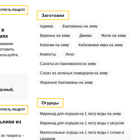
ТРЕТЬ РЕЦЕПТ
Заготовки
Аджика
Баклажаны на зиму
 в
иях
Варенье на зиму
Джемы
Желе на зиму
омашних
Кабачки на зиму
Кабачковая икра на зиму
отовить
Компоты
Лечо
пользуйте
с пошаговыми
Салаты из баклажанов на зиму
ей подборки.
Салат из зеленых помидоров на зиму
Жареные баклажаны на зиму
рузный,
Огурцы
ТРЕТЬ РЕЦЕПТ
Маринад для огурцов на 1 литр воды на зиму
ьники из
Маринад для огурцов на 1 литр воды с уксусом
Малосольные огурцы на 1 литр воды с солью и
из творога –
сахаром