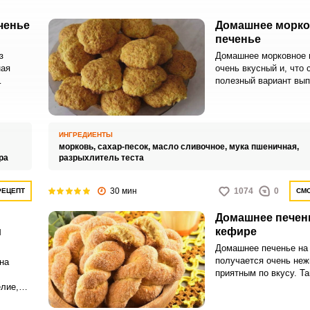
ченье
Домашнее морко
печенье
з
Домашнее морковное п
ная
очень вкусный и, что 
полезный вариант вып
нативой
подойдёт как для дете
сяной
взрослых. Полезность
я
печенья заключается 
ет
важном ингредиенте, 
ИНГРЕДИЕНТЫ
ри этом
моркови, в которой с
морковь,
сахар-песок,
масло сливочное,
мука пшеничная,
только полезные вита
ра
разрыхлитель теста
микроэлементы.
30 мин
1074
0
РЕЦЕПТ
СМО
Домашнее печен
м
кефире
Домашнее печенье на
получается очень не
на
приятным по вкусу. Т
идеально подойдет к 
лие,
горячего чая или друг