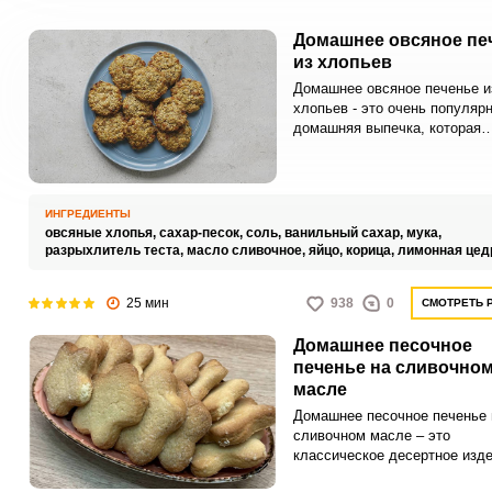
Домашнее овсяное пе
из хлопьев
Домашнее овсяное печенье и
хлопьев - это очень популяр
домашняя выпечка, которая
является прекрасной альтер
уже порядком надоевшей ов
каше. Процесс приготовлени
достаточно простой, не требу
ИНГРЕДИЕНТЫ
много времени и усилий, а п
овсяные хлопья,
сахар-песок,
соль,
ванильный сахар,
мука,
получается очень полезное и
разрыхлитель теста,
масло сливочное,
яйцо,
корица,
лимонная цед
питательное угощение.
25 мин
938
0
СМОТРЕТЬ 
Домашнее песочное
печенье на сливочно
масле
Домашнее песочное печенье 
сливочном масле – это
классическое десертное изде
приготовленное из простых