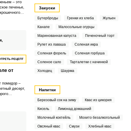
реньем – это
ское печенье,
Закуски
 крошечного
ьем или
Бутерброды
Гренки из хлеба
Жульен
ое и нежное
Канапе
Малосольные огурцы
чно подают к
я отдыха.
Маринованная капуста
Печеночный торт
я,
Рулет из лаваша
Соленая икра
Соленая форель
Соленая горбуша
ТРЕТЬ РЕЦЕПТ
Соленое сало
Тарталетки с начинкой
оле от
Холодец
Шаурма
т помидор –
етный десерт,
Напитки
орого
ок. А еще для
Березовый сок на зиму
Квас из цикория
тся
Кисель
Лимонад домашний
ые и
которые можно
Молочный коктейль
Мохито безалкогольный
в шкафчиках
Овсяный квас
Смузи
Хлебный квас