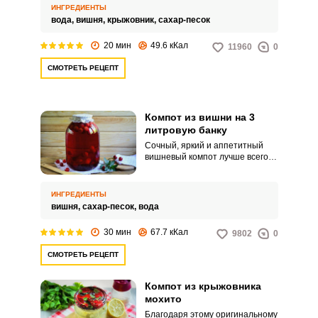
употребления в свежем виде.
ИНГРЕДИЕНТЫ
вода,
вишня,
крыжовник,
сахар-песок
20 мин
49.6 кКал
11960
0
СМОТРЕТЬ РЕЦЕПТ
Компот из вишни на 3
литровую банку
Сочный, яркий и аппетитный
вишневый компот лучше всего
закрывать в трехлитровых
банках. Эта простая заготовка
избавит вас от множества
ИНГРЕДИЕНТЫ
хлопот в зимнее время.
вишня,
сахар-песок,
вода
30 мин
67.7 кКал
9802
0
СМОТРЕТЬ РЕЦЕПТ
Компот из крыжовника
мохито
Благодаря этому оригинальному