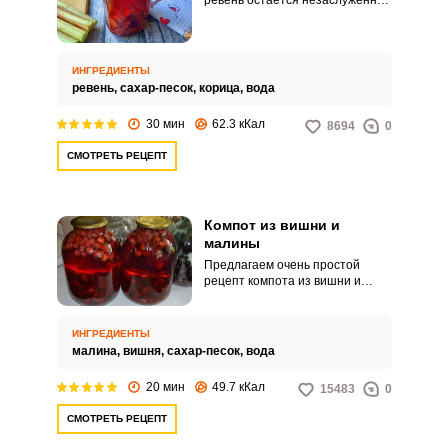
ревень остается незаслуженно
забытым. И очень зря, ведь из
него можно приготовить как
минимум вкусный освежающий
компот.
ИНГРЕДИЕНТЫ
ревень,
сахар-песок,
корица,
вода
30 мин
62.3 кКал
8694
0
СМОТРЕТЬ РЕЦЕПТ
Компот из вишни и
малины
Предлагаем очень простой
рецепт компота из вишни и
малины. Количество
ингредиентов рассчитано на
четыре литра.
ИНГРЕДИЕНТЫ
малина,
вишня,
сахар-песок,
вода
20 мин
49.7 кКал
15483
0
СМОТРЕТЬ РЕЦЕПТ