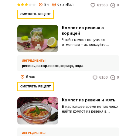
8 ч
67.7 кКал
61563
0
СМОТРЕТЬ РЕЦЕПТ
Компот из ревеня с
корицей
Чтобы компот получился
отменным – используйте
розовые спелые стебли ревеня,
полностью удалив листья.
Напиток получается в меру
ИНГРЕДИЕНТЫ
сладким с лёгкой кислинкой и
ревень,
сахар-песок,
корица,
вода
пряным ароматом корицы.
6 час
6100
0
СМОТРЕТЬ РЕЦЕПТ
Компот из ревеня и мяты
В настоящее время не так легко
найти компот из ревеня в
продаже, хотя были времена
особой популярности этого
продукта. Но, его без труда
можно приготовить в домашних
ИНГРЕДИЕНТЫ
условиях.