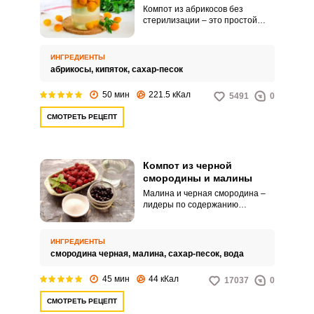
Компот из абрикосов без
стерилизации – это простой
способ быстрого приготовления
вкуснейшего напитка. В наших
широтах абрикосы не растут, а
ИНГРЕДИЕНТЫ
потому это довольно дорогое
абрикосы,
кипяток,
сахар-песок
удовольствие.
50 мин
221.5 кКал
5491
0
СМОТРЕТЬ РЕЦЕПТ
Компот из черной
смородины и малины
Малина и черная смородина –
лидеры по содержанию
витаминов среди ягод. Их
сочетание в компоте очень
гармонично: смородина отдает
ИНГРЕДИЕНТЫ
жидкости свою кислинку и легкую
смородина черная,
малина,
сахар-песок,
вода
терпкость, а малина дарит
напитку необыкновенный
45 мин
44 кКал
17037
0
аромат.
СМОТРЕТЬ РЕЦЕПТ