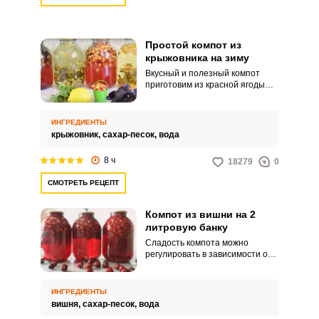
Простой компот из
крыжовника на зиму
Вкусный и полезный компот
приготовим из красной ягоды
крыжовника. Чтобы ягоды не
потеряли свою форму и не
развалились, их нужно наколоть
ИНГРЕДИЕНТЫ
иголкой.
крыжовник,
сахар-песок,
вода
8 ч
18279
0
СМОТРЕТЬ РЕЦЕПТ
Компот из вишни на 2
литровую банку
Сладость компота можно
регулировать в зависимости от
кислоты ягод. В рецепте расчёт
на кислую ягоду.
ИНГРЕДИЕНТЫ
вишня,
сахар-песок,
вода