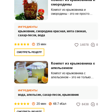
смородины
Компот из крыжовника и
смородины - это не просто
напиток, благодаря которому
можно утолить жажду. Это
настоящая кладезь витаминов.
ИНГРЕДИЕНТЫ
крыжовник,
смородина красная,
мята свежая,
сахар-песок,
вода
15 мин
14078
0
СМОТРЕТЬ РЕЦЕПТ
Компот из крыжовника с
апельсином
Компот из крыжовника с
апельсином – это не только
освежающий вкус, но и заряд
бодрости на целый день.
Нельзя не отметить, что этот
ИНГРЕДИЕНТЫ
напиток славится содержанием
вода,
апельсин,
сахар-песок,
крыжовник
большого количества
витаминов, кроме того,
20 мин
48.7 кКал
8438
0
приготовить его проще
простого.
СМОТРЕТЬ РЕЦЕПТ