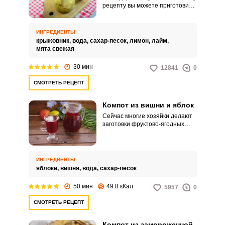
рецепту вы можете приготовить
безалкогольный витаминный
«Мохито» на зиму из ягод
крыжовника и долек лайма или
ИНГРЕДИЕНТЫ
лимона. Этот чудесный напиток
крыжовник,
вода,
сахар-песок,
лимон,
лайм,
хорошо освежает, обладает
мята свежая
отменным вкусом и неплохо
сочетается с алкогольными
30 мин
12841
0
напитками – если вы любите
готовить коктейли.
СМОТРЕТЬ РЕЦЕПТ
Компот из вишни и яблок
Сейчас многие хозяйки делают
заготовки фруктово-ягодных
компотов. Приятно открыть
банку ароматного компота и
насладится его вкусом.
ИНГРЕДИЕНТЫ
яблоки,
вишня,
вода,
сахар-песок
50 мин
49.8 кКал
5957
0
СМОТРЕТЬ РЕЦЕПТ
Компот из замороженной