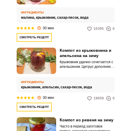
Напиток получается очень
ароматным, главным образом за
счет малины.
ИНГРЕДИЕНТЫ
малина,
крыжовник,
сахар-песок,
вода
Запомнить меня
30 мин
10395
0
СМОТРЕТЬ РЕЦЕПТ
ВХОД
Компот из крыжовника и
ЕЩЕ НЕ ЗАРЕГИСТРИРОВАННЫ?
апельсина на зиму
Крыжовник удачно сочетается с
Забыли пароль?
апельсином. Цитрус дополняет
его свежестью и ароматом.
ИНГРЕДИЕНТЫ
крыжовник,
апельсин,
сахар-песок,
вода
30 мин
19059
0
СМОТРЕТЬ РЕЦЕПТ
Компот из ревеня на зиму
Часто в период заготовок