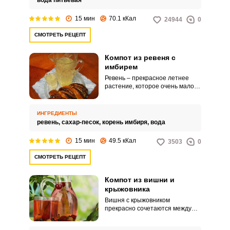
вода питьевая
15 мин
70.1 кКал
24944
0
СМОТРЕТЬ РЕЦЕПТ
Компот из ревеня с
имбирем
Ревень – прекрасное летнее
растение, которое очень мало и
редко используется в
кулинарии. И это – очень зря,
ведь стебли ревеня обладают
ИНГРЕДИЕНТЫ
приятным вкусом и пикантной
ревень,
сахар-песок,
корень имбиря,
вода
кислинкой.
15 мин
49.5 кКал
3503
0
СМОТРЕТЬ РЕЦЕПТ
Компот из вишни и
крыжовника
Вишня с крыжовником
прекрасно сочетаются между
собой в компоте. Этот рецепт
компота не для закатки, а для