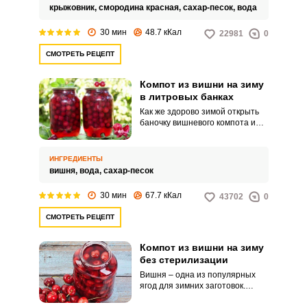
организма.
крыжовник,
смородина красная,
сахар-песок,
вода
30 мин
48.7 кКал
22981
0
СМОТРЕТЬ РЕЦЕПТ
Компот из вишни на зиму
в литровых банках
Как же здорово зимой открыть
баночку вишневого компота и
наслаждаться его ароматом и
вкусом, напоминающим лето!
Традиционно такую
ИНГРЕДИЕНТЫ
консервацию на зиму делают в
вишня,
вода,
сахар-песок
трехлитровых банках, но
заготовка компота из вишни в
30 мин
67.7 кКал
43702
0
литровой банке также очень
удобна! Минимум ингредиентов
СМОТРЕТЬ РЕЦЕПТ
и потраченного времени – и
вкусный компот будет радовать
вас зимой.
Компот из вишни на зиму
без стерилизации
Вишня – одна из популярных
ягод для зимних заготовок.
Сохранить ее вкус и аромат