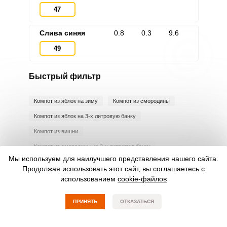
47
Слива синяя
0.8
0.3
9.6
49
Быстрый фильтр
Компот из яблок на зиму
Компот из смородины
Компот из яблок на 3-х литровую банку
Компот из вишни
Компот из смородины на 3-х литровую банку
Мы используем для наилучшего представления нашего сайта.
Компот из слив
Компот из абрикосов
Продолжая использовать этот сайт, вы соглашаетесь с
Компот из винограда
использованием
cookie-файлов
Компот из яблок без стерилизации на зиму
ПРИНЯТЬ
ОТКАЗАТЬСЯ
Компот из винограда на зиму
Компот из груш на зиму
Компот из красной смородины