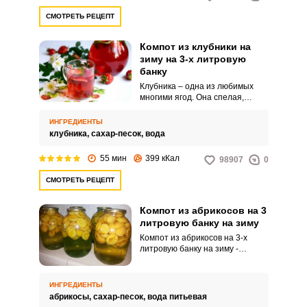
СМОТРЕТЬ РЕЦЕПТ
Компот из клубники на
зиму на 3-х литровую
банку
Клубника – одна из любимых
многими ягод. Она спелая,
сочная, но к сожалению,
хранится крайне недолго.
ИНГРЕДИЕНТЫ
клубника,
сахар-песок,
вода
55 мин
399 кКал
98907
0
СМОТРЕТЬ РЕЦЕПТ
Компот из абрикосов на 3
литровую банку на зиму
Компот из абрикосов на 3-х
литровую банку на зиму -
простая и очень вкусная
заготовка. Если у Вас много
урожая из абрикосов, то не
ИНГРЕДИЕНТЫ
стоит медлить с их заготовкой.
абрикосы,
сахар-песок,
вода питьевая