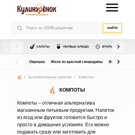
НАЙТИ
🍆
🍵
🍲
САЛАТЫ
ПЕРВЫЕ БЛЮДА
ВТОРЫЕ БЛЮДА
Окрошка
Желе из красной смородины
Варенье из в
/
Безалкогольные напитки
/
Компоты
КОМПОТЫ
Компоты – отличная альтернатива
магазинным питьевым продуктам. Напиток
из ягод или фруктов готовится быстро и
просто в домашних условиях. Его можно
подавать сразу или заготовить для