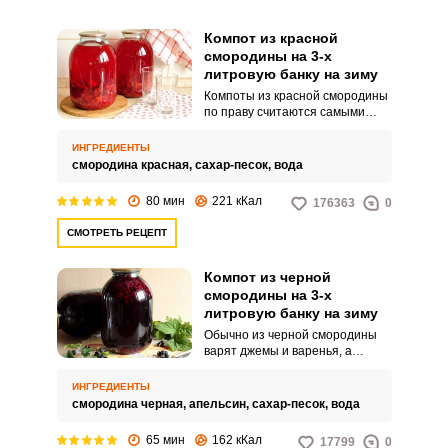
Компот из красной
смородины на 3-х
литровую банку на зиму
Компоты из красной смородины
по праву считаются самыми
полезными и насыщенными
витаминами. Компот из красной
ИНГРЕДИЕНТЫ
смородины можно делать как
смородина красная,
сахар-песок,
вода
более сладким, так и более
кислым.
80 мин
221 кКал
176363
0
СМОТРЕТЬ РЕЦЕПТ
Компот из черной
смородины на 3-х
литровую банку на зиму
Обычно из черной смородины
варят джемы и варенья, а
компоты довольно редко.
Однако эта ягода зря обделена
ИНГРЕДИЕНТЫ
вниманием кулинаров, так как
смородина черная,
апельсин,
сахар-песок,
вода
компоты из черной смородины
получаются в меру кисленькие и
65 мин
162 кКал
17799
0
очень ароматные.