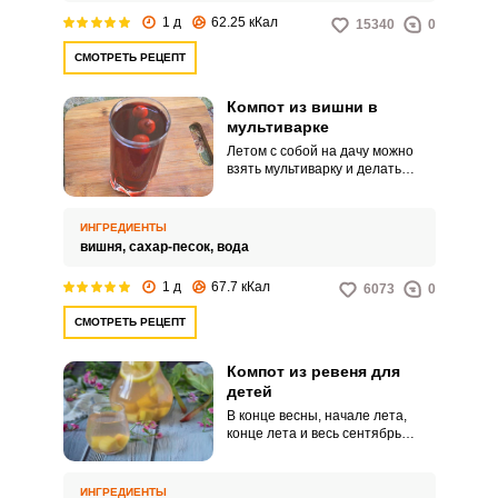
процесс не понадобится.
1 д
62.25 кКал
15340
0
СМОТРЕТЬ РЕЦЕПТ
Компот из вишни в
мультиварке
Летом с собой на дачу можно
взять мультиварку и делать
заготовки только с ее помощью.
Например, сварить и закатать
ароматный вишневый компот.
ИНГРЕДИЕНТЫ
вишня,
сахар-песок,
вода
1 д
67.7 кКал
6073
0
СМОТРЕТЬ РЕЦЕПТ
Компот из ревеня для
детей
В конце весны, начале лета,
конце лета и весь сентябрь
можно заготавливать стебли
ревеня в виде компотов.
Полезны эти заготовки и для
ИНГРЕДИЕНТЫ