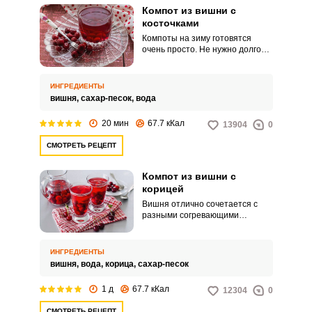
Компот из вишни с
косточками
Компоты на зиму готовятся
очень просто. Не нужно долго
уваривать продукт, соблюдать
технологию поэтапной варки и
др.
ИНГРЕДИЕНТЫ
вишня,
сахар-песок,
вода
20 мин
67.7 кКал
13904
0
СМОТРЕТЬ РЕЦЕПТ
Компот из вишни с
корицей
Вишня отлично сочетается с
разными согревающими
специями вроде шафрана,
гвоздики, корицы. Корица
смягчает в компоте резкий вкус
ИНГРЕДИЕНТЫ
вишни и придает ему
вишня,
вода,
корица,
сахар-песок
неповторимый аромат.
1 д
67.7 кКал
12304
0
СМОТРЕТЬ РЕЦЕПТ