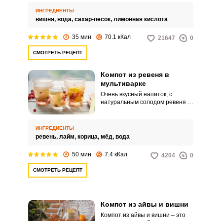
можно с помощью
приготовления вишневого
ИНГРЕДИЕНТЫ
компота.
вишня,
вода,
сахар-песок,
лимонная кислота
35 мин
70.1 кКал
21647
0
СМОТРЕТЬ РЕЦЕПТ
Компот из ревеня в
мультиварке
Очень вкусный напиток, с
натуральным солодом ревеня и
меда. По вкусу он напоминает
безалкогольный глинтвейн, но
подавать его лучше всего
ИНГРЕДИЕНТЫ
охлажденный.
ревень,
лайм,
корица,
мёд,
вода
50 мин
7.4 кКал
4204
0
СМОТРЕТЬ РЕЦЕПТ
Компот из айвы и вишни
Компот из айвы и вишни – это