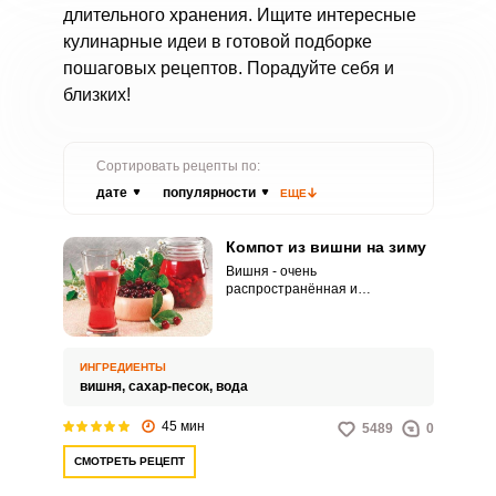
длительного хранения. Ищите интересные
кулинарные идеи в готовой подборке
пошаговых рецептов. Порадуйте себя и
близких!
Сортировать рецепты по:
дате
популярности
ЕЩЕ
Компот из вишни на зиму
Вишня - очень
распространённая и
универсальная ягода,
обладающая прекрасным вкусом
и легкой кислинкой. Любые
блюда, в которые добавлена
ИНГРЕДИЕНТЫ
вишня, получаются очень
вишня,
сахар-песок,
вода
вкусными и сочными.
45 мин
5489
0
СМОТРЕТЬ РЕЦЕПТ