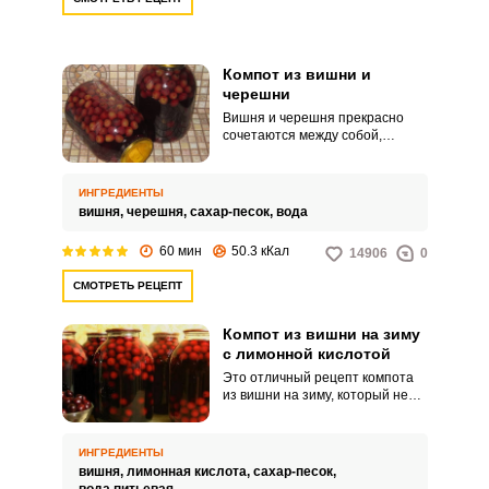
Компот из вишни и
черешни
Вишня и черешня прекрасно
сочетаются между собой,
поэтому компотик из этих ягод –
настоящая находка для зимнего
времени. Не поленитесь в
ИНГРЕДИЕНТЫ
летний сезон заготовить этот
вишня,
черешня,
сахар-песок,
вода
аппетитный компотик и
сохранить его на зиму.
60 мин
50.3 кКал
14906
0
СМОТРЕТЬ РЕЦЕПТ
Компот из вишни на зиму
с лимонной кислотой
Это отличный рецепт компота
из вишни на зиму, который не
отнимет у вас много времени.
Стерилизацию заготовки
проводить не нужно, поэтому
ИНГРЕДИЕНТЫ
данный компотик вы закроете в
вишня,
лимонная кислота,
сахар-песок,
банки очень быстро.