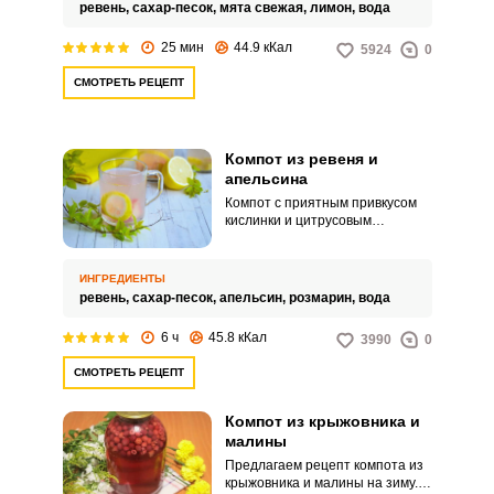
ревень,
сахар-песок,
мята свежая,
лимон,
вода
25 мин
44.9 кКал
5924
0
СМОТРЕТЬ РЕЦЕПТ
Компот из ревеня и
апельсина
Компот с приятным привкусом
кислинки и цитрусовым
ароматом отлично удалит
ВХОД НА САЙТ
РЕГИСТРАЦИЯ
жажду в жаркий день. Такой
напиток придаст бодрости и
ИНГРЕДИЕНТЫ
подарит отличное настроение.
ревень,
сахар-песок,
апельсин,
розмарин,
вода
Войдите
6 ч
45.8 кКал
3990
0
с помощью социальных сетей:
СМОТРЕТЬ РЕЦЕПТ
Компот из крыжовника и
или
малины
Предлагаем рецепт компота из
крыжовника и малины на зиму.