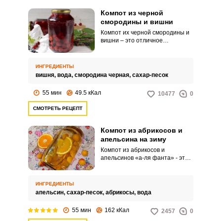
Компот из черной
смородины и вишни
Компот их черной смородины и
вишни – это отличное
сочетание с необыкновенным
вкусом. Такой компот в меру
сладок, но имеет небольшую
ИНГРЕДИЕНТЫ
кислинку и вкусные ягодки.
вишня,
вода,
смородина черная,
сахар-песок
55 мин
49.5 кКал
10477
0
СМОТРЕТЬ РЕЦЕПТ
Компот из абрикосов и
апельсина на зиму
Компот из абрикосов и
апельсинов «а-ля фанта» - это
очень необычный и вкусный
напиток из натуральных
фруктов. Он напоминает
ИНГРЕДИЕНТЫ
промышленную фанту, но по
апельсин,
сахар-песок,
абрикосы,
вода
качеству намного полезнее ее.
55 мин
162 кКал
2457
0