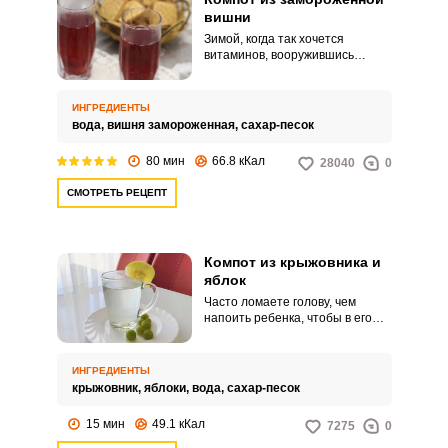
вишни
Зимой, когда так хочется
витаминов, вооружившись
замороженными фруктами и
ягодами можно варить вкусные
натуральные компоты. Одним из
ИНГРЕДИЕНТЫ
самых вкусных и ароматных
вода,
вишня замороженная,
сахар-песок
получается компот из
замороженной вишни.
80 мин
66.8 кКал
28040
0
СМОТРЕТЬ РЕЦЕПТ
Компот из крыжовника и
яблок
Часто ломаете голову, чем
напоить ребенка, чтобы в его
рационе было много полезных
веществ? Компот из крыжовника
и яблок – отличное решение
ИНГРЕДИЕНТЫ
данной ситуации. Такой компот
крыжовник,
яблоки,
вода,
сахар-песок
полезен и взрослым.
15 мин
49.1 кКал
7275
0