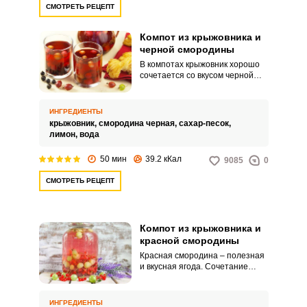
СМОТРЕТЬ РЕЦЕПТ
Компот из крыжовника и
черной смородины
В компотах крыжовник хорошо
сочетается со вкусом черной
смородины. Получается
красивый и вкусный витаминный
напиток, прекрасно утоляющий
ИНГРЕДИЕНТЫ
жажду за счет характерной
крыжовник,
смородина черная,
сахар-песок,
кислинки плодов смородины.
лимон,
вода
50 мин
39.2 кКал
9085
0
СМОТРЕТЬ РЕЦЕПТ
Компот из крыжовника и
красной смородины
Красная смородина – полезная
и вкусная ягода. Сочетание
красной смородины и
крыжовника – настоящий
витаминный комплекс для
ИНГРЕДИЕНТЫ