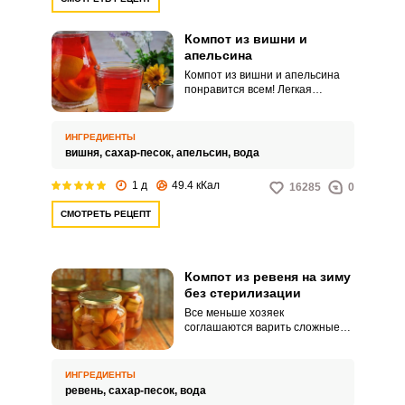
Компот из вишни и
апельсина
Компот из вишни и апельсина
понравится всем! Легкая
терпкость вишни превосходно
сочетается со свежими
цитрусовыми нотками
ИНГРЕДИЕНТЫ
апельсинового вкуса. Для
вишня,
сахар-песок,
апельсин,
вода
полноты картины цедру с
фрукта снимать не нужно,
1 д
49.4 кКал
16285
0
достаточно просто хорошо его
помыть.
СМОТРЕТЬ РЕЦЕПТ
Компот из ревеня на зиму
без стерилизации
Все меньше хозяек
соглашаются варить сложные
компоты с длительным
временем приготовления и
стерилизацией, ведь они ценят
ИНГРЕДИЕНТЫ
свое время. Приводим рецепт
ревень,
сахар-песок,
вода
компота из ревеня, где этот