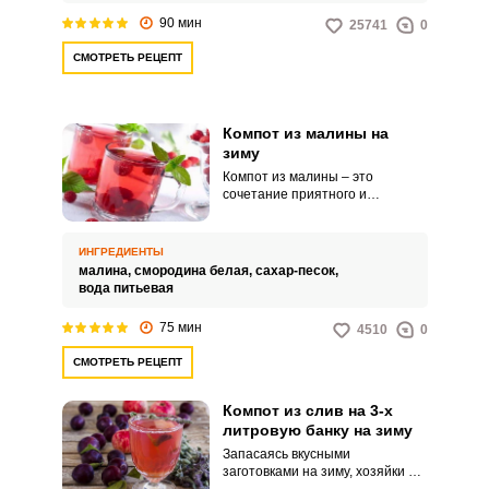
90 мин
25741
0
СМОТРЕТЬ РЕЦЕПТ
Компот из малины на
зиму
Компот из малины – это
сочетание приятного и
полезного в одной банке. Яркая
ягода давно известна своими
целебными свойствами.
ИНГРЕДИЕНТЫ
малина,
смородина белая,
сахар-песок,
вода питьевая
75 мин
4510
0
СМОТРЕТЬ РЕЦЕПТ
Компот из слив на 3-х
литровую банку на зиму
Запасаясь вкусными
заготовками на зиму, хозяйки не