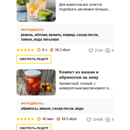
Для компотов все хочется
подобрать как можно больше
интересных сочетаний, чтобы
побаловать своих родных и
гостей! Очень ароматным и
насыщенным получается
ИНГРЕДИЕНТЫ
компот из яблок и ревеня.
ревень,
яблоки,
ваниль,
корица,
сахар-песок,
Ревень придаст особую,
лимон,
вода питьевая
натуральную сладость, а потому
яблоки лучше брать с легкой
8 ч
38.2 кКал
2720
0
кислинкой.
СМОТРЕТЬ РЕЦЕПТ
Компот из вишни и
абрикосов на зиму
Ароматный, сочный, с
невероятным вкусом компот из
вишни и абрикосов! Такой
напиток точно захочется
сохранить на зиму! И как
ИНГРЕДИЕНТЫ
приятно потом наслаждаться
абрикосы,
вишня,
сахар-песок,
вода
этим лакомством с домашней
выпечкой!
40 мин
49.5 кКал
10406
0
СМОТРЕТЬ РЕЦЕПТ