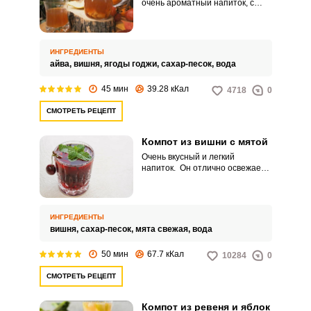
очень ароматный напиток, с
ярким экзотическим вкусом. Его
можно подавать как горячим, так
и холодным.
ИНГРЕДИЕНТЫ
айва,
вишня,
ягоды годжи,
сахар-песок,
вода
45 мин
39.28 кКал
4718
0
СМОТРЕТЬ РЕЦЕПТ
Компот из вишни с мятой
Очень вкусный и легкий
напиток. Он отлично освежает,
а количество сахара можно
увеличить или уменьшить по
своему вкусу. Приготовить
компот можно в считанные
ИНГРЕДИЕНТЫ
минуты! А наслаждение просто
вишня,
сахар-песок,
мята свежая,
вода
невероятное!
50 мин
67.7 кКал
10284
0
СМОТРЕТЬ РЕЦЕПТ
Компот из ревеня и яблок