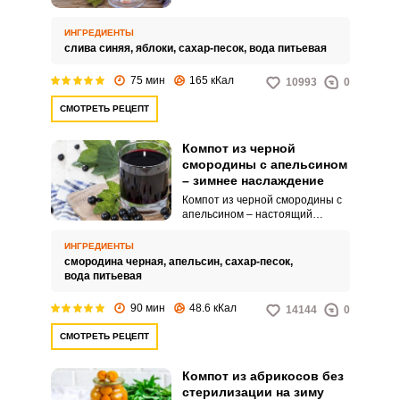
забывают и про компот из слив.
Открыв трехлитровую баночку с
натуральным питьем, можно не
ИНГРЕДИЕНТЫ
только утолить жажду, но и
слива синяя,
яблоки,
сахар-песок,
вода питьевая
оздоровиться.
75 мин
165 кКал
10993
0
СМОТРЕТЬ РЕЦЕПТ
Компот из черной
смородины с апельсином
– зимнее наслаждение
Компот из черной смородины с
апельсином – настоящий
витаминный напиток. Многие
настороженно относятся к вкусу
ИНГРЕДИЕНТЫ
смородины, поэтому ее
смородина черная,
апельсин,
сахар-песок,
сочетают с другими фруктами и
вода питьевая
специями.
90 мин
48.6 кКал
14144
0
СМОТРЕТЬ РЕЦЕПТ
Компот из абрикосов без
стерилизации на зиму