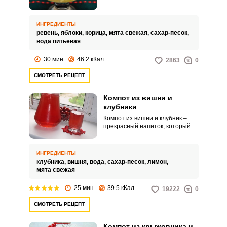
приготовления компота в
сочетании с различными
фруктами и ягодами. Все это
ИНГРЕДИЕНТЫ
благодаря необычному вкусу
ревень,
яблоки,
корица,
мята свежая,
сахар-песок,
растения, в котором
вода питьевая
присутствует характерная
кислинка.
30 мин
46.2 кКал
2863
0
СМОТРЕТЬ РЕЦЕПТ
Компот из вишни и
клубники
Компот из вишни и клубник –
прекрасный напиток, который в
летний день не только поможет
утолить жажду, но и поднимет
настроение. Компот богат
ИНГРЕДИЕНТЫ
витаминами, имеет приятный
клубника,
вишня,
вода,
сахар-песок,
лимон,
вкус и аромат, а главное –этот
мята свежая
напиток может хранится на
протяжении длительного
25 мин
39.5 кКал
19222
0
времени – даже холодными
зимними вечерами вы можете
СМОТРЕТЬ РЕЦЕПТ
насладиться прекрасным вкусом
ягод, которые будут напоминать
о теплом лете.
Компот из крыжовника и