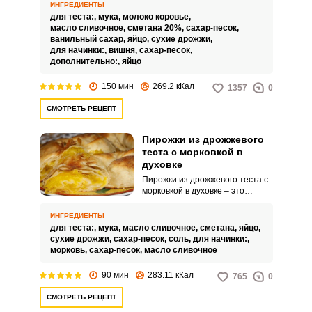
русских печках. Однако можно
ИНГРЕДИЕНТЫ
запросто поностальгировать и
для теста:,
мука,
молоко коровье,
приготовить такое угощение
масло сливочное,
сметана 20%,
сахар-песок,
самостоятельно, причем не
ванильный сахар,
яйцо,
сухие дрожжи,
потратив уйму времени, усилий
для начинки:,
вишня,
сахар-песок,
и продуктов.
дополнительно:,
яйцо
150 мин
269.2 кКал
1357
0
СМОТРЕТЬ РЕЦЕПТ
Пирожки из дрожжевого
теста с морковкой в
духовке
Пирожки из дрожжевого теста с
морковкой в духовке – это
простая и оригинальная
выпечка, которую готовят
ИНГРЕДИЕНТЫ
совсем не многие кулинары,
для теста:,
мука,
масло сливочное,
сметана,
яйцо,
однако зря. Нежное тесто
сухие дрожжи,
сахар-песок,
соль,
для начинки:,
отлично гармонирует с сочной
морковь,
сахар-песок,
масло сливочное
овощной начинкой,
дополненной сливочным
90 мин
283.11 кКал
765
0
маслом и небольшим
количеством сахарного песка.
СМОТРЕТЬ РЕЦЕПТ