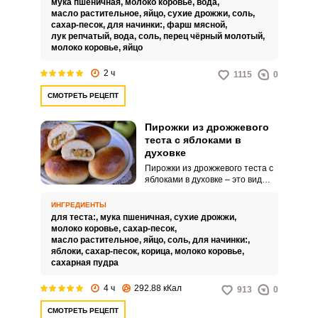
мука пшеничная,
молоко коровье,
вода,
масло растительное,
яйцо,
сухие дрожжи,
соль,
сахар-песок,
для начинки:,
фарш мясной,
лук репчатый,
вода,
соль,
перец чёрный молотый,
молоко коровье,
яйцо
2 ч
1115
0
СМОТРЕТЬ РЕЦЕПТ
Пирожки из дрожжевого
теста с яблоками в
духовке
Пирожки из дрожжевого теста с
яблоками в духовке – это вид
выпечки, приготовленный из
дрожжевого теста, внутри
ИНГРЕДИЕНТЫ
которого находится начинка из
для теста:,
мука пшеничная,
сухие дрожжи,
яблок. Они обычно имеют форму
молоко коровье,
сахар-песок,
маленьких круглых или
масло растительное,
яйцо,
соль,
для начинки:,
овальных булочек.
яблоки,
сахар-песок,
корица,
молоко коровье,
сахарная пудра
4 ч
292.88 кКал
913
0
СМОТРЕТЬ РЕЦЕПТ