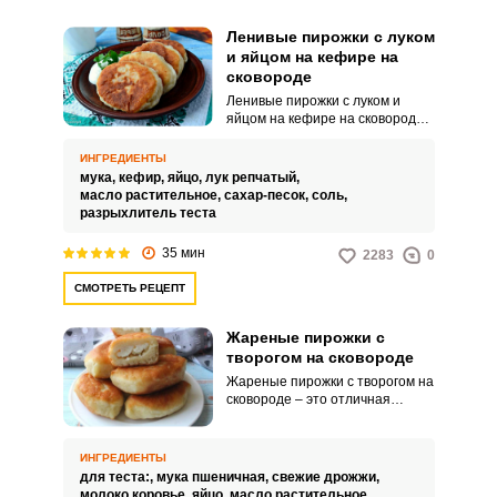
Ленивые пирожки с луком
и яйцом на кефире на
сковороде
Ленивые пирожки с луком и
яйцом на кефире на сковороде –
это простое и вкусное блюдо,
которое представляет собой
ИНГРЕДИЕНТЫ
пышные пирожки,
мука,
кефир,
яйцо,
лук репчатый,
приготовленные из теста на
масло растительное,
сахар-песок,
соль,
основе кефира, с добавлением
разрыхлитель теста
лука и яиц. Это блюдо получило
свое название, "ленивые
35 мин
2283
0
пирожки", из-за отсутствия
необходимости в формовании и
СМОТРЕТЬ РЕЦЕПТ
складывании теста, как при
обычных пирожках.
Жареные пирожки с
творогом на сковороде
Жареные пирожки с творогом на
сковороде – это отличная
домашняя выпечка. Жаль, что
современные хозяйки редко
пекут дома различные
ИНГРЕДИЕНТЫ
вкусности.
для теста:,
мука пшеничная,
свежие дрожжи,
молоко коровье,
яйцо,
масло растительное,