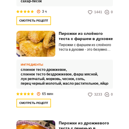
сахар-песок
3 ч
1441
0
СМОТРЕТЬ РЕЦЕПТ
Пирожки из слоёного
теста с фаршем в духовке
Пирожки с фаршем из слоёного
теста в духовке - это безумно
вкусная выпечка, которая
представляет собой небольшие
кулинарные изделия, которые
ИНГРЕДИЕНТЫ
точно никого не оставят
слоеное тесто дрожжевое,
равнодушным. Они могут
слоеное тесто бездрожжевое,
фарш мясной,
подаваться как
лук репчатый,
морковь,
чеснок,
соль,
самостоятельное блюдо или
перец черный молотый,
масло растительное,
яйцо
использоваться в качестве
закуски.
65 мин
3233
0
СМОТРЕТЬ РЕЦЕПТ
Пирожки из дрожжевого
теста с печенью в