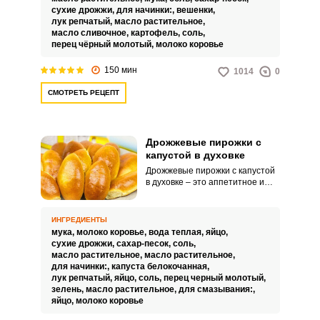
аппетитной.
сухие дрожжи,
для начинки:,
вешенки,
лук репчатый,
масло растительное,
масло сливочное,
картофель,
соль,
перец чёрный молотый,
молоко коровье
150 мин
1014
0
СМОТРЕТЬ РЕЦЕПТ
Дрожжевые пирожки с
капустой в духовке
Дрожжевые пирожки с капустой
в духовке – это аппетитное и
сытное угощение, которое точно
ненадолго задержится на
вашем столе. Сочетание
ИНГРЕДИЕНТЫ
румяного теста и сочной
мука,
молоко коровье,
вода теплая,
яйцо,
начинки никого не оставит
сухие дрожжи,
сахар-песок,
соль,
равнодушным.
масло растительное,
масло растительное,
для начинки:,
капуста белокочанная,
лук репчатый,
яйцо,
соль,
перец черный молотый,
зелень,
масло растительное,
для смазывания:,
яйцо,
молоко коровье