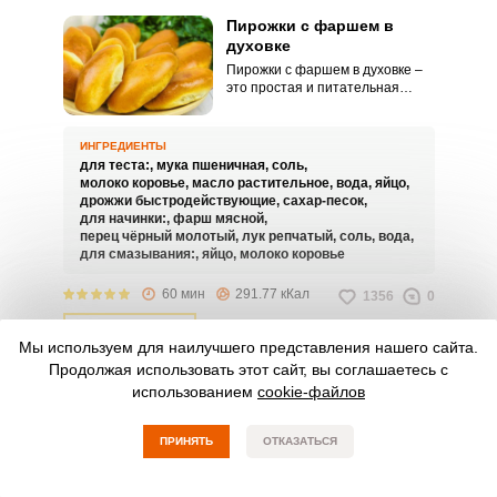
Пирожки с фаршем в
духовке
Пирожки с фаршем в духовке –
это простая и питательная
выпечка, которую можно
сделать для перекуса или
угощения гостей. Мы расскажем,
ИНГРЕДИЕНТЫ
как приготовить пышное и
для теста:,
мука пшеничная,
соль,
нежное тесто, которое
молоко коровье,
масло растительное,
вода,
яйцо,
прекрасно сочетается с сочной
дрожжи быстродействующие,
сахар-песок,
мясной начинкой.
для начинки:,
фарш мясной,
перец чёрный молотый,
лук репчатый,
соль,
вода,
для смазывания:,
яйцо,
молоко коровье
60 мин
291.77 кКал
1356
0
СМОТРЕТЬ РЕЦЕПТ
Мы используем для наилучшего представления нашего сайта.
Продолжая использовать этот сайт, вы соглашаетесь с
Пирожки из слоеного
использованием
cookie-файлов
теста с яблоками в
духовке
ПРИНЯТЬ
Пирожки из слоеного теста с
ОТКАЗАТЬСЯ
яблоками в духовке получаются
невероятно сочными,
приятными по вкусу и очень