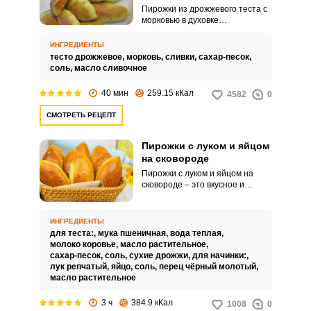
Пирожки из дрожжевого теста с
морковью в духовке
представляют собой
потрясающе нежную выпечку.
ИНГРЕДИЕНТЫ
Бюджетный рецепт в силах
тесто дрожжевое,
морковь,
сливки,
сахар-песок,
приготовить даже неопытный
соль,
масло сливочное
кулинар.
40 мин
259.15 кКал
4582
0
СМОТРЕТЬ РЕЦЕПТ
Пирожки с луком и яйцом
на сковороде
Пирожки с луком и яйцом на
сковороде – это вкусное и
питательное блюдо, состоящее
из нежного теста, наполненного
начинкой из обжаренного лука и
ИНГРЕДИЕНТЫ
яиц, приготовленных на
для теста:,
мука пшеничная,
вода теплая,
сковороде. Это традиционное и
молоко коровье,
масло растительное,
популярное блюдо, которое
сахар-песок,
соль,
сухие дрожжи,
для начинки:,
сочетает в себе разнообразные
лук репчатый,
яйцо,
соль,
перец чёрный молотый,
текстуры и ароматы.
масло растительное
3 ч
384.9 кКал
1008
0