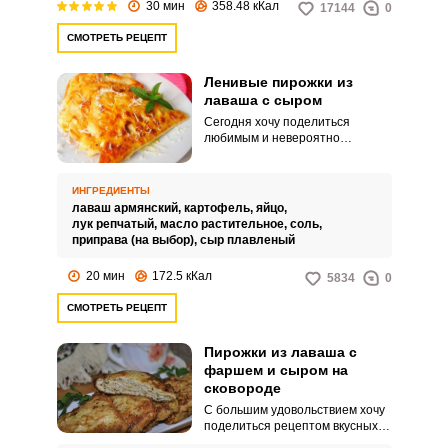
30 мин
358.48 кКал
17144
0
СМОТРЕТЬ РЕЦЕПТ
Ленивые пирожки из
лаваша с сыром
Сегодня хочу поделиться
любимым и невероятно
вкусным, на мой взгляд,
рецептом ленивых пирожков из
лаваша с сыром. Процесс
ИНГРЕДИЕНТЫ
приготовления выпечки
лаваш армянский,
картофель,
яйцо,
достаточно простой и
лук репчатый,
масло растительное,
соль,
нетрудоемкий.
приправа (на выбор),
сыр плавленый
20 мин
172.5 кКал
5834
0
СМОТРЕТЬ РЕЦЕПТ
Пирожки из лаваша с
фаршем и сыром на
сковороде
С большим удовольствием хочу
поделиться рецептом вкусных и
быстрых в приготовлении