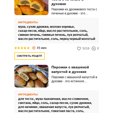
духовке
Пирожки из дрожжевого теста с
печенью в духовке - это
кулинарное блюдо, состоящее
из пирожков, приготовленных из
ИНГРЕДИЕНТЫ
дрожжевого теста, и начинки из
мука,
сухие дрожжи,
молоко коровье,
печени. Готовые пирожки с
сахар-песок,
яйцо,
масло растительное,
соль,
печенью из дрожжевого теста
свиная печень,
говяжья печень,
лук репчатый,
могут подаваться горячие или
масло растительное,
соль,
перец черный молотый
теплые и отлично подходят в
качестве закуски или основного
45 мин
5216
0
блюда.Используйте свежие и
качественные ингредиенты,
СМОТРЕТЬ РЕЦЕПТ
включая муку, дрожжи, печень и
специи.
Пирожки с квашеной
капустой в духовке
Пирожки с квашеной капустой в
духовке - это истинное
воплощение вкусов русской
кухни, с ее традиционными
ароматами и нежным тестом.
ИНГРЕДИЕНТЫ
Хрустящее тесто, пропитанное
для теста:,
мука пшеничная,
масло сливочное,
маслом и йогуртом, окружает
сметана,
яйцо,
соль,
сахар-песок,
сухие дрожжи,
начинку из квашеной капусты,
для начинки:,
квашеная капуста,
лук репчатый,
сочетающей кислоту и мягкость
масло растительное,
томатная паста,
соль,