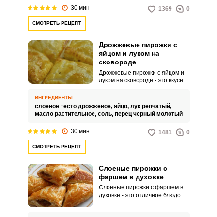
"ленивые пирожки" из-за своей
30 мин
1369
0
простоты и быстроты
приготовления, так как оно не
СМОТРЕТЬ РЕЦЕПТ
требует замешивания
дрожжевого теста и времени на
подход.
Дрожжевые пирожки с
яйцом и луком на
сковороде
Дрожжевые пирожки с яйцом и
луком на сковороде - это вкусное
и питательное блюдо, которое
отлично подходит для завтрака
ИНГРЕДИЕНТЫ
или легкого обеда. Вкус
слоеное тесто дрожжевое,
яйцо,
лук репчатый,
пирожков сочетает в себе
масло растительное,
соль,
перец черный молотый
нежность яиц с ароматом
обжаренного лука, что придает
30 мин
1481
0
блюду особый вкус.
СМОТРЕТЬ РЕЦЕПТ
Слоеные пирожки с
фаршем в духовке
Слоеные пирожки с фаршем в
духовке - это отличное блюдо
для перекуса или к чаю. Процесс
приготовления слоёного теста