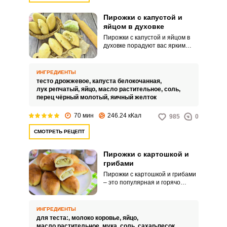
Пирожки с капустой и
яйцом в духовке
Пирожки с капустой и яйцом в
духовке порадуют вас ярким
вкусом и питательными
свойствами. Такое угощение
послужит ярким перекусом для
ИНГРЕДИЕНТЫ
всей семьи и точно никого не
тесто дрожжевое,
капуста белокочанная,
оставит равнодушным.
лук репчатый,
яйцо,
масло растительное,
соль,
перец чёрный молотый,
яичный желток
70 мин
246.24 кКал
985
0
СМОТРЕТЬ РЕЦЕПТ
Пирожки с картошкой и
грибами
Пирожки с картошкой и грибами
– это популярная и горячо
любимая выпечка среди
домочадцев. Дрожжевое тесто,
конечно, требует времени на
ИНГРЕДИЕНТЫ
свое приготовление, но выпечка
для теста:,
молоко коровье,
яйцо,
с ним получается максимально
масло растительное,
мука,
соль,
сахар-песок,