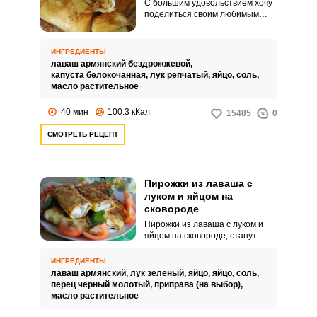
С большим удовольствием хочу
поделиться своим любимым
рецептом пирожков из лаваша с
капустой в духовке. Они
получаются невероятно
ИНГРЕДИЕНТЫ
вкусными с хрустящим тестом и
лаваш армянский бездрожжевой,
сочной начинкой.
капуста белокочанная,
лук репчатый,
яйцо,
соль,
масло растительное
40 мин
100.3 кКал
15485
0
СМОТРЕТЬ РЕЦЕПТ
Пирожки из лаваша с
луком и яйцом на
сковороде
Пирожки из лаваша с луком и
яйцом на сковороде, станут
вашим любимым вариантом
вкусного завтрака или перекуса.
ИНГРЕДИЕНТЫ
Если вы хотите сократить время
лаваш армянский,
лук зелёный,
яйцо,
яйцо,
соль,
на приготовление ленивых
перец черный молотый,
приправа (на выбор),
пирожков, отварите куриные
масло растительное
яйца заранее.