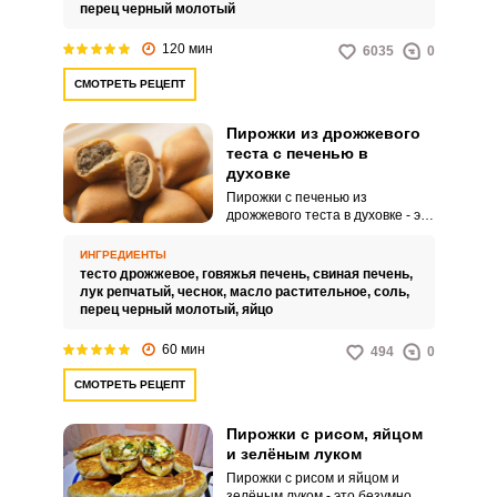
в идеальной пропорции.
перец черный молотый
120 мин
6035
0
СМОТРЕТЬ РЕЦЕПТ
Пирожки из дрожжевого
теста с печенью в
духовке
Пирожки с печенью из
дрожжевого теста в духовке - это
кулинарное блюдо, состоящее
из пирожков, приготовленных из
ВХОД НА САЙТ
РЕГИСТРАЦИЯ
ИНГРЕДИЕНТЫ
дрожжевого теста, и начинки из
тесто дрожжевое,
говяжья печень,
свиная печень,
печени. Готовые пирожки с
лук репчатый,
чеснок,
масло растительное,
соль,
печенью из дрожжевого теста
перец черный молотый,
яйцо
Войдите
могут подаваться горячие или
теплые и отлично подходят в
с помощью социальных сетей:
60 мин
494
0
качестве закуски или основного
блюда.Используйте свежие и
СМОТРЕТЬ РЕЦЕПТ
качественные ингредиенты,
включая муку, дрожжи, печень и
специи.
или
Пирожки с рисом, яйцом
и зелёным луком
Пирожки с рисом и яйцом и
зелёным луком - это безумно