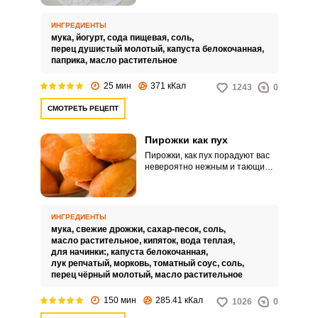
перекуса. Такое угощение
порадует ярким вкусом,
ИНГРЕДИЕНТЫ
питательностью и аппетитным
мука,
йогурт,
сода пищевая,
соль,
внешним видом.
перец душистый молотый,
капуста белокочанная,
паприка,
масло растительное
25 мин
371 кКал
1243
0
СМОТРЕТЬ РЕЦЕПТ
Пирожки как пух
Пирожки, как пух порадуют вас
невероятно нежным и тающим
во рту вкусом, а также
привлекательным внешним
видом. Такое угощение точно
никого не оставит
ИНГРЕДИЕНТЫ
равнодушным.
мука,
свежие дрожжи,
сахар-песок,
соль,
масло растительное,
кипяток,
вода теплая,
для начинки:,
капуста белокочанная,
лук репчатый,
морковь,
томатный соус,
соль,
перец чёрный молотый,
масло растительное
150 мин
285.41 кКал
1026
0