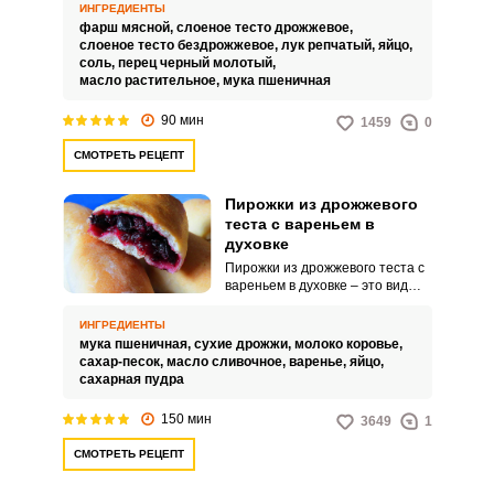
непростой.
ИНГРЕДИЕНТЫ
фарш мясной,
слоеное тесто дрожжевое,
слоеное тесто бездрожжевое,
лук репчатый,
яйцо,
соль,
перец черный молотый,
масло растительное,
мука пшеничная
90 мин
1459
0
СМОТРЕТЬ РЕЦЕПТ
Пирожки из дрожжевого
теста с вареньем в
духовке
Пирожки из дрожжевого теста с
вареньем в духовке – это вид
выпечки, приготовленный из
дрожжевого теста, которое
ИНГРЕДИЕНТЫ
замешивается из муки,
мука пшеничная,
сухие дрожжи,
молоко коровье,
дрожжей, молока или воды, с
сахар-песок,
масло сливочное,
варенье,
яйцо,
добавлением сахара и жира.
сахарная пудра
Тесто поднимается благодаря
действию дрожжей, что придает
150 мин
3649
1
ему мягкую и пушистую текстуру.
СМОТРЕТЬ РЕЦЕПТ