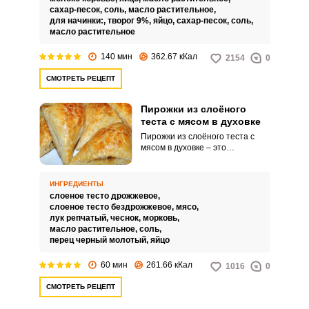
сахар-песок,
соль,
масло растительное,
для начинки:,
творог 9%,
яйцо,
сахар-песок,
соль,
масло растительное
140 мин
362.67 кКал
2154
0
СМОТРЕТЬ РЕЦЕПТ
Пирожки из слоёного
теста с мясом в духовке
Пирожки из слоёного теста с
мясом в духовке – это
кулинарное блюдо, состоящее
из слоеного теста, которое
обжаривается в духовке до
ИНГРЕДИЕНТЫ
золотистой корочки, а внутри
слоеное тесто дрожжевое,
содержит начинку из мяса. Это
слоеное тесто бездрожжевое,
мясо,
классическое и популярное
лук репчатый,
чеснок,
морковь,
блюдо, которое можно встретить
масло растительное,
соль,
в различных кухнях, включая
перец черный молотый,
яйцо
русскую, восточноевропейскую и
многие другие.
60 мин
261.66 кКал
1016
0
СМОТРЕТЬ РЕЦЕПТ