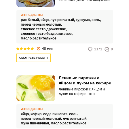
вкусное угощение, которое
состоит из небольших круглых
или треугольных пирожков,
ИНГРЕДИЕНТЫ
заполненных вареным рисом,
рис белый,
яйцо,
лук репчатый,
куркума,
соль,
яйцом и нарезанным луком.
перец черный молотый,
Пирожки обычно обжариваются
Запомнить меня
слоеное тесто дрожжевое,
в сковороде на масле до
слоеное тесто бездрожжевое,
золотистого цвета, что придает
масло растительное
ВХОД
им хрустящую корочку.
40 мин
1371
0
ЕЩЕ НЕ ЗАРЕГИСТРИРОВАННЫ?
СМОТРЕТЬ РЕЦЕПТ
Забыли пароль?
Ленивые пирожки с
яйцом и луком на кефире
Ленивые пирожки с яйцом и
луком на кефире - это
традиционное блюдо, которое
входит в кулинарное наследие
русской кухни и может быть
ИНГРЕДИЕНТЫ
приготовлено в домашних
яйцо,
кефир,
сода пищевая,
соль,
условиях с относительно
перец черный молотый,
лук репчатый,
доступными ингредиентами.
мука пшеничная,
масло растительное
Это блюдо получило название