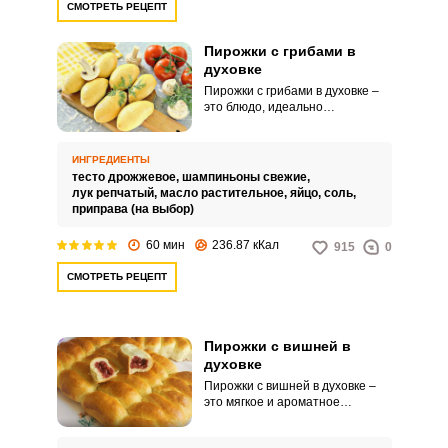
СМОТРЕТЬ РЕЦЕПТ
Пирожки с грибами в
духовке
Пирожки с грибами в духовке –
это блюдо, идеально
подходящее для сытного и
питательного перекуса, который
не утрачивает свои вкусовые
ИНГРЕДИЕНТЫ
качества даже после остывания.
тесто дрожжевое,
шампиньоны свежие,
Для того чтобы сократить время
лук репчатый,
масло растительное,
яйцо,
соль,
процесса приготовления, в
приправа (на выбор)
рецепте используется уже
готовое дрожжевое тесто.
60 мин
236.87 кКал
915
0
СМОТРЕТЬ РЕЦЕПТ
Пирожки с вишней в
духовке
Пирожки с вишней в духовке –
это мягкое и ароматное
угощение, которое многим из
нас, пекли еще бабушки в