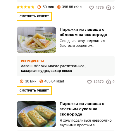
50 мин
398.88 кКал
4775
0
СМОТРЕТЬ РЕЦЕПТ
Пирожки из лаваша с
яблоком на сковороде
Сегодня я хочу поделиться
быстрым рецептом
необыкновенно вкусных
ленивых пирожков с яблоками
на сковороде. Домашняя
ИНГРЕДИЕНТЫ
выпечка получается хрустящей
лаваш,
яблоки,
масло растительное,
с нежной и сочной начинкой.
сахарная пудра,
сахар-песок
30 мин
485.04 кКал
12372
0
СМОТРЕТЬ РЕЦЕПТ
Пирожки из лаваша с
зеленым луком на
сковороде
Я хочу поделиться невероятно
вкусным и простым в
исполнении рецептом пирожков