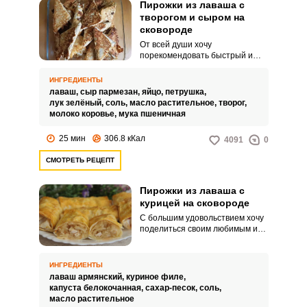
Пирожки из лаваша с
творогом и сыром на
сковороде
От всей души хочу
порекомендовать быстрый и
простой рецепт необыкновенно
нежных и ароматных пирожков
ИНГРЕДИЕНТЫ
из лаваша с творогом и сыром
лаваш,
сыр пармезан,
яйцо,
петрушка,
на сковороде. Пирожки
лук зелёный,
соль,
масло растительное,
творог,
готовятся очень быстро и
молоко коровье,
мука пшеничная
получаются вкусными и
хрустящими.
25 мин
306.8 кКал
4091
0
СМОТРЕТЬ РЕЦЕПТ
Пирожки из лаваша с
курицей на сковороде
С большим удовольствием хочу
поделиться своим любимым и
невероятно вкусным рецептом
пирожков из лаваша с курицей
на сковороде. Такие пирожки
ИНГРЕДИЕНТЫ
можно приготовить в качестве
лаваш армянский,
куриное филе,
сытного завтрака в выходной
капуста белокочанная,
сахар-песок,
соль,
день и приятно удивить свою
масло растительное
любимую семью.