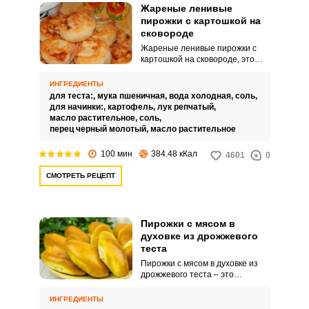
Жареные ленивые
пирожки с картошкой на
сковороде
Жареные ленивые пирожки с
картошкой на сковороде, это
вкусное и ароматное блюдо.
Ключевое слово «ленивые».
ИНГРЕДИЕНТЫ
для теста:,
мука пшеничная,
вода холодная,
соль,
для начинки:,
картофель,
лук репчатый,
масло растительное,
соль,
перец черный молотый,
масло растительное
100 мин
384.48 кКал
4601
0
СМОТРЕТЬ РЕЦЕПТ
Пирожки с мясом в
духовке из дрожжевого
теста
Пирожки с мясом в духовке из
дрожжевого теста – это
аппетитное и сытное угощение
для всей семьи. Такой продукт
ИНГРЕДИЕНТЫ
послужит отличным перекусом.