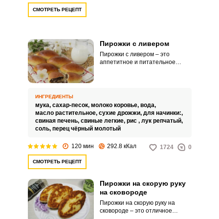
СМОТРЕТЬ РЕЦЕПТ
Пирожки с ливером
Пирожки с ливером – это
аппетитное и питательное
угощение для всей семьи.
Сочетание пышного румяного
теста с яркой сочной начинкой
никого не оставит
ИНГРЕДИЕНТЫ
равнодушным.
мука,
сахар-песок,
молоко коровье,
вода,
масло растительное,
сухие дрожжи,
для начинки:,
свиная печень,
свиные легкие,
рис ,
лук репчатый,
соль,
перец чёрный молотый
120 мин
292.8 кКал
1724
0
СМОТРЕТЬ РЕЦЕПТ
Пирожки на скорую руку
на сковороде
Пирожки на скорую руку на
сковороде – это отличное
решение для вашего домашнего