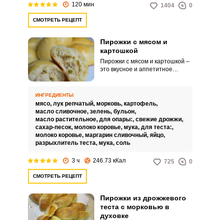
120 мин
1404
0
СМОТРЕТЬ РЕЦЕПТ
Пирожки с мясом и
картошкой
Пирожки с мясом и картошкой –
это вкусное и аппетитное
угощение для всей семьи,
которое точно никого не оставит
равнодушным. Порадуйте себя
ИНГРЕДИЕНТЫ
и близких сочетанием нежного
мясо,
лук репчатый,
морковь,
картофель,
румяного теста и сочной
масло сливочное,
зелень,
бульон,
начинки из мяса и картофеля.
масло растительное,
для опары:,
свежие дрожжи,
сахар-песок,
молоко коровье,
мука,
для теста:,
молоко коровье,
маргарин сливочный,
яйцо,
разрыхлитель теста,
мука,
соль
3 ч
246.73 кКал
725
0
СМОТРЕТЬ РЕЦЕПТ
Пирожки из дрожжевого
теста с морковью в
духовке