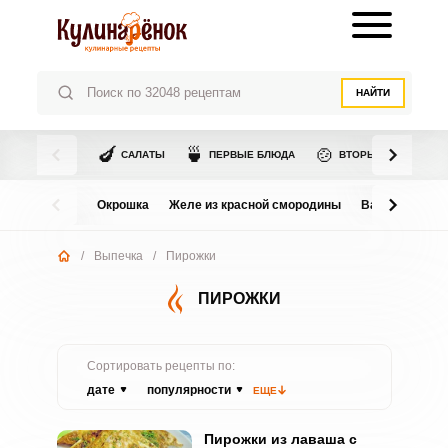
НАЙТИ
🍆
🍵
🍲
САЛАТЫ
ПЕРВЫЕ БЛЮДА
ВТОРЫЕ БЛЮДА
Окрошка
Желе из красной смородины
Варенье из в
/
Выпечка
/
Пирожки
ПИРОЖКИ
Сортировать рецепты по:
дате
популярности
ЕЩЕ
Пирожки из лаваша с