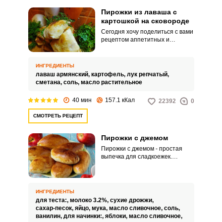
Пирожки из лаваша с
картошкой на сковороде
Сегодня хочу поделиться с вами
рецептом аппетитных и
невероятно вкусных пирожков
из лаваша с картошкой на
сковороде. Приготовление
ИНГРЕДИЕНТЫ
обычных пирожков с картошкой
лаваш армянский,
картофель,
лук репчатый,
занимает большое количество
сметана,
соль,
масло растительное
времени, а пирожки из лаваша
готовятся за считанные минуты.
40 мин
157.1 кКал
22392
0
СМОТРЕТЬ РЕЦЕПТ
Пирожки с джемом
Пирожки с джемом - простая
выпечка для сладкоежек.
Процесс их приготовления
может быть разным в
зависимости от того, какие
именно вы хотите.
ИНГРЕДИЕНТЫ
для теста:,
молоко 3.2%,
сухие дрожжи,
сахар-песок,
яйцо,
мука,
масло сливочное,
соль,
ванилин,
для начинки:,
яблоки,
масло сливочное,