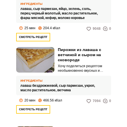
пирожков из лаваша с фаршем и
ИНГРЕДИЕНТЫ
сыром на сковороде. Они
лаваш,
сыр пармезан,
яйцо,
зелень,
соль,
обязательно станут вашей
перец черный молотый,
масло растительное,
палочкой-выручалочкой, если
фарш мясной,
кефир,
молоко коровье
нет времени.
25 мин
204.4 кКал
9048
0
СМОТРЕТЬ РЕЦЕПТ
Пирожки из лаваша с
ветчиной и сыром на
сковороде
Хочу поделиться рецептом
необыкновенно вкусных и
простых в приготовлении
пирожков из лаваша с ветчиной
ИНГРЕДИЕНТЫ
и сыром на сковороде.
лаваш бездрожжевой,
сыр пармезан,
укроп,
Любители домашней выпечки,
масло растительное,
ветчина
непременно, оценят ленивые
пирожки.
20 мин
466.56 кКал
7094
0
СМОТРЕТЬ РЕЦЕПТ