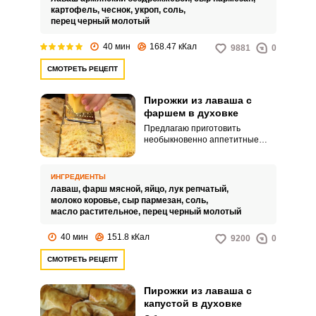
картофель,
чеснок,
укроп,
соль,
перец черный молотый
40 мин
168.47 кКал
9881
0
СМОТРЕТЬ РЕЦЕПТ
Пирожки из лаваша с
фаршем в духовке
Предлагаю приготовить
необыкновенно аппетитные
пирожки из лаваша с фаршем в
духовке. Пирожки получаются с
сочной начинкой и хрустящим
ИНГРЕДИЕНТЫ
тонким тестом.
лаваш,
фарш мясной,
яйцо,
лук репчатый,
молоко коровье,
сыр пармезан,
соль,
масло растительное,
перец черный молотый
40 мин
151.8 кКал
9200
0
СМОТРЕТЬ РЕЦЕПТ
Пирожки из лаваша с
капустой в духовке