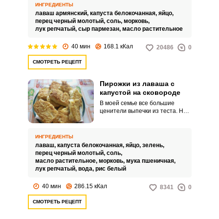
и яйцом. Пирожки получаются с
ИНГРЕДИЕНТЫ
тонкой хрустящей корочкой и
лаваш армянский,
капуста белокочанная,
яйцо,
достаточно сочной аппетитной
перец черный молотый,
соль,
морковь,
начинкой.
лук репчатый,
сыр пармезан,
масло растительное
40 мин
168.1 кКал
20486
0
СМОТРЕТЬ РЕЦЕПТ
Пирожки из лаваша с
капустой на сковороде
В моей семье все большие
ценители выпечки из теста. Но
процесс приготовления таких
блюд отнимает много времени.
ИНГРЕДИЕНТЫ
лаваш,
капуста белокочанная,
яйцо,
зелень,
перец черный молотый,
соль,
масло растительное,
морковь,
мука пшеничная,
лук репчатый,
вода,
рис белый
40 мин
286.15 кКал
8341
0
СМОТРЕТЬ РЕЦЕПТ