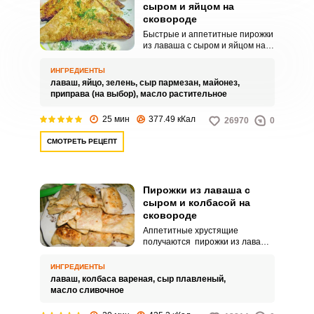
сыром и яйцом на
сковороде
Быстрые и аппетитные пирожки
из лаваша с сыром и яйцом на
сковороде. Используйте в
качестве начинки сыр и яйцо.
ИНГРЕДИЕНТЫ
лаваш,
яйцо,
зелень,
сыр пармезан,
майонез,
приправа (на выбор),
масло растительное
25 мин
377.49 кКал
26970
0
СМОТРЕТЬ РЕЦЕПТ
Пирожки из лаваша с
сыром и колбасой на
сковороде
Аппетитные хрустящие
получаются пирожки из лаваша
с сыром и колбасой на
сковороде. Сытная начинка из
ИНГРЕДИЕНТЫ
колбасы и сыра понравится
лаваш,
колбаса вареная,
сыр плавленый,
вашим домашним.
масло сливочное