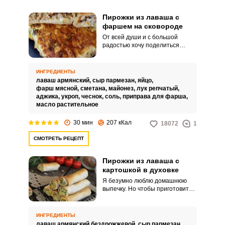
Пирожки из лаваша с
фаршем на сковороде
От всей души и с большой
радостью хочу поделиться
интересным рецептом.
Предлагаю приготовить в
качестве сытного обеда
ИНГРЕДИЕНТЫ
необыкновенно аппетитные
лаваш армянский,
сыр пармезан,
яйцо,
пирожки из лаваша с фаршем
фарш мясной,
сметана,
майонез,
лук репчатый,
на сковороде.
аджика,
укроп,
чеснок,
соль,
приправа для фарша,
масло растительное
30 мин
207 кКал
18072
1
СМОТРЕТЬ РЕЦЕПТ
Пирожки из лаваша с
картошкой в духовке
Я безумно люблю домашнюю
выпечку. Но чтобы приготовить
пирожки нужно потратить уйму
свободного времени.
ИНГРЕДИЕНТЫ
лаваш армянский бездрожжевой,
сыр пармезан,