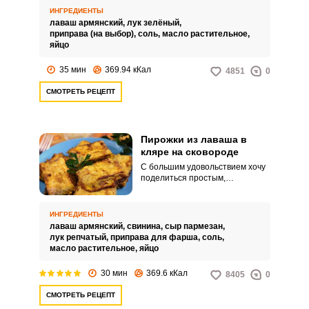
с зеленым луком на сковороде.
ИНГРЕДИЕНТЫ
Безусловно, у каждой хозяйки
лаваш армянский,
лук зелёный,
есть свои фирменные рецепты
приправа (на выбор),
соль,
масло растительное,
различных блюд и выпечки.
яйцо
35 мин
369.94 кКал
4851
0
СМОТРЕТЬ РЕЦЕПТ
Пирожки из лаваша в
кляре на сковороде
С большим удовольствием хочу
поделиться простым,
невероятно вкусным и быстрым
рецептом пирожков в кляре из
лаваша на сковороде. Пирожки
ИНГРЕДИЕНТЫ
прекрасно подойдут для
лаваш армянский,
свинина,
сыр пармезан,
завтрака, перекуса или
лук репчатый,
приправа для фарша,
соль,
дружеского чаепития.
масло растительное,
яйцо
30 мин
369.6 кКал
8405
0
СМОТРЕТЬ РЕЦЕПТ