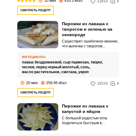
20 мин
435.3 кКал
12814
0
СМОТРЕТЬ РЕЦЕПТ
Пирожки из лаваша с
творогом и зеленью на
сковороде
Существует ошибочное мнение,
что выпечка с творогом
обязательно сладкая.
Предлагаю приготовить
ИНГРЕДИЕНТЫ
необыкновенно вкусные и
лаваш бездрожжевой,
сыр пармезан,
творог,
аппетитные пирожки из лаваша
чеснок,
перец черный молотый,
соль,
с творогом и зеленью на
масло растительное,
сметана,
укроп
сковороде, которые удобно
брать с собой в поездку или на
20 мин
358.96 кКал
18534
0
пикник.
СМОТРЕТЬ РЕЦЕПТ
Пирожки из лаваша с
капустой и яйцом
С большой радостью хочу
поделиться быстрым в
приготовлении рецептом
пирожков из лаваша с капустой