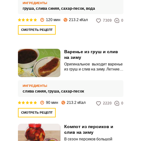
необычного сочетания груши и
ИНГРЕДИЕНТЫ
сливы. Для повидла лучше взять
груша,
слива синяя,
сахар-песок,
вода
твердую грушу и плотную
темную сливу, тогда повидло
120 мин
213.2 кКал
7309
0
будет густое и сохранит
красивый рубиновый цвет.
СМОТРЕТЬ РЕЦЕПТ
Варенье из груш и слив
на зиму
Оригинальное выходит варенье
из груш и слив на зиму. Летние
плоды прекрасно дополняют
друг друга и легко
заготавливаются на зиму.
ИНГРЕДИЕНТЫ
слива синяя,
груша,
сахар-песок
90 мин
213.2 кКал
2220
0
СМОТРЕТЬ РЕЦЕПТ
Компот из персиков и
слив на зиму
В сезон персиков большой