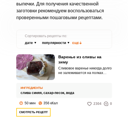
выпечки. Для получения качественной
заготовки рекомендуем воспользоваться
проверенными пошаговыми рецептами.
Сортировать рецепты по:
дате
популярности
ЕЩЕ
Варенье из сливы на
зиму
Сливовое варенье никогда долго
не залеживается на полках
погреба или холодильника. Это
лакомство одинаково нравится и
детям, и взрослым за счет своей
ИНГРЕДИЕНТЫ
нежной консистенции,
слива синяя,
сахар-песок,
вода
потрясающего вкуса и
невероятного аромата.
50 мин
356 кКал
2304
0
СМОТРЕТЬ РЕЦЕПТ