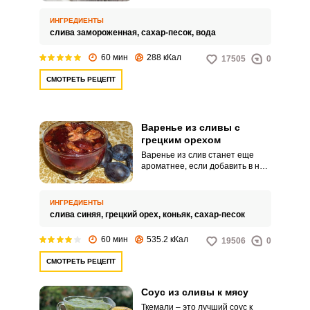
замороженных плодов делают
не только компоты, но и
ИНГРЕДИЕНТЫ
варенье.
слива замороженная,
сахар-песок,
вода
60 мин
288 кКал
17505
0
СМОТРЕТЬ РЕЦЕПТ
Варенье из сливы с
грецким орехом
Варенье из слив станет еще
ароматнее, если добавить в них
горсть грецких орехов и немного
коньяка. Вкус просто
изумительный! Очень
ИНГРЕДИЕНТЫ
необычный и приятный.
слива синяя,
грецкий орех,
коньяк,
сахар-песок
60 мин
535.2 кКал
19506
0
СМОТРЕТЬ РЕЦЕПТ
Соус из сливы к мясу
Ткемали – это лучший соус к