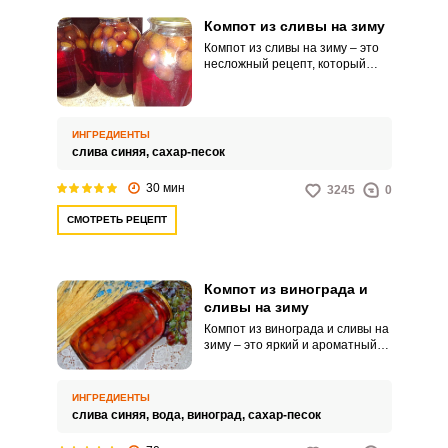
Компот из сливы на зиму
Компот из сливы на зиму – это
несложный рецепт, который
сможет повторить любой,
несмотря на кулинарный опыт.
Процесс приготовления
вкусного напитка не потребует
ИНГРЕДИЕНТЫ
много времени.
слива синяя,
сахар-песок
30 мин
3245
0
СМОТРЕТЬ РЕЦЕПТ
Компот из винограда и
сливы на зиму
Компот из винограда и сливы на
зиму – это яркий и ароматный
напиток, который многим
придется по вкусу. Это
замечательный домашний
ИНГРЕДИЕНТЫ
напиток, богатый витаминами.
слива синяя,
вода,
виноград,
сахар-песок