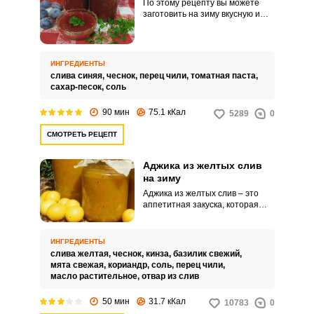
По этому рецепту вы можете
заготовить на зиму вкусную и
красивую аджику на основе
обычных слив. Сливы делают
аджику ароматной и сладкой.
ИНГРЕДИЕНТЫ
слива синяя,
чеснок,
перец чили,
томатная паста,
сахар-песок,
соль
90 мин
75.1 кКал
5289
0
СМОТРЕТЬ РЕЦЕПТ
Аджика из желтых слив
на зиму
Аджика из желтых слив – это
аппетитная закуска, которая
станет отличной добавкой к
мясным блюдам и гарнирам.
Готовить ее очень просто и это
ИНГРЕДИЕНТЫ
не займет много времени.
слива желтая,
чеснок,
кинза,
базилик свежий,
мята свежая,
кориандр,
соль,
перец чили,
масло растительное,
отвар из слив
50 мин
31.7 кКал
10783
0