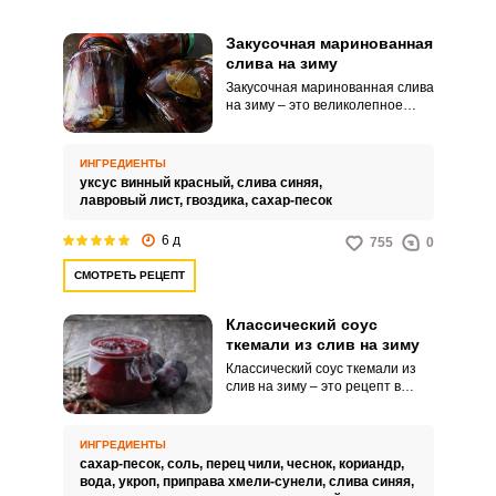
Закусочная маринованная
слива на зиму
Закусочная маринованная слива
на зиму – это великолепное
дополнение к мясным горячим
блюдам. Закуска получается
яркой, кисло-сладкой и очень
ИНГРЕДИЕНТЫ
ароматной.
уксус винный красный,
слива синяя,
лавровый лист,
гвоздика,
сахар-песок
6 д
755
0
СМОТРЕТЬ РЕЦЕПТ
Классический соус
ткемали из слив на зиму
Классический соус ткемали из
слив на зиму – это рецепт в
домашних условиях. Это
пряный соус с заметной
кислинкой, который идеально
ИНГРЕДИЕНТЫ
подходит к мясным блюдам.
сахар-песок,
соль,
перец чили,
чеснок,
кориандр,
вода,
укроп,
приправа хмели-сунели,
слива синяя,