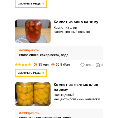
СМОТРЕТЬ РЕЦЕПТ
Компот из слив на зиму
Компот из слив –
замечательный напиток,
напоминающий своим ароматом
и насыщенностью вкус из
детства. Перед вами простой и
быстрый рецепт приготовления
ИНГРЕДИЕНТЫ
компота из слив на зиму.
слива синяя,
сахар-песок,
вода
35 мин
66.8 кКал
8969
0
СМОТРЕТЬ РЕЦЕПТ
Компот из желтых слив
на зиму
Насыщенный
концентрированный напиток из
слив очень удобен в
использовании – закатав
литровую баночку такого
ИНГРЕДИЕНТЫ
напитка, вы сможете развести
слива желтая,
сахар-песок,
вода