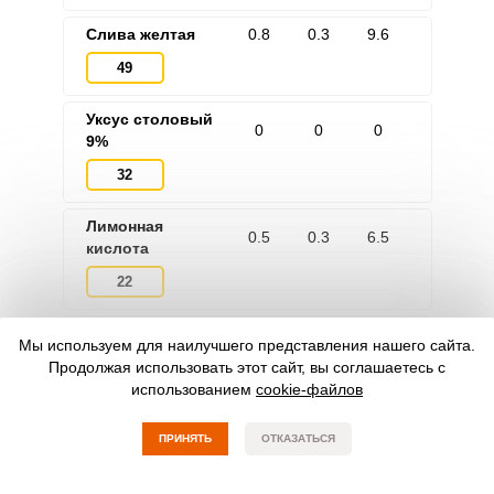
Слива желтая
0.8
0.3
9.6
49
Уксус столовый
0
0
0
9%
32
Лимонная
0.5
0.3
6.5
кислота
22
Гвоздика
6
13
31.6
Мы используем для наилучшего представления нашего сайта.
Продолжая использовать этот сайт, вы соглашаетесь с
274
использованием
cookie-файлов
Корица
2
1.2
27.5
ПРИНЯТЬ
ОТКАЗАТЬСЯ
208.8