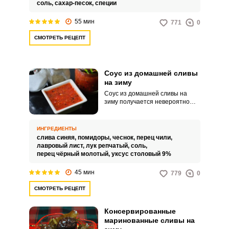
соль,
сахар-песок,
специи
55 мин
771
0
СМОТРЕТЬ РЕЦЕПТ
Соус из домашней сливы
на зиму
Соус из домашней сливы на
зиму получается невероятно
интересным и насыщенным по
вкусу. Такой продукт можно
подавать как дополнение к
ИНГРЕДИЕНТЫ
горячим мясным, рыбным и
слива синяя,
помидоры,
чеснок,
перец чили,
другим домашним угощениям.
лавровый лист,
лук репчатый,
соль,
перец чёрный молотый,
уксус столовый 9%
45 мин
779
0
СМОТРЕТЬ РЕЦЕПТ
Консервированные
маринованные сливы на