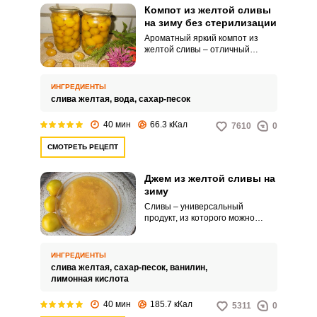
Компот из желтой сливы
на зиму без стерилизации
Ароматный яркий компот из
желтой сливы – отличный
вариант напитка для утоления
жажды. Количество сливы в
компоте вы регулируете на ваш
ИНГРЕДИЕНТЫ
вкус, а для придания напитку
слива желтая,
вода,
сахар-песок
легкой кислинки можете
добавить в него немного
40 мин
66.3 кКал
7610
0
лимонной кислоты, на кончике
чайной ложки.
СМОТРЕТЬ РЕЦЕПТ
Джем из желтой сливы на
зиму
Сливы – универсальный
продукт, из которого можно
приготовить варенье, желе,
компот и даже пикантный соус к
мясу. Сегодня мы займемся
ИНГРЕДИЕНТЫ
приготовлением нежного по
слива желтая,
сахар-песок,
ванилин,
консистенции и очень
лимонная кислота
ароматного джема из желтой
сливы на зиму.
40 мин
185.7 кКал
5311
0