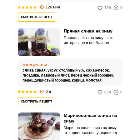
120 мин
799
0
СМОТРЕТЬ РЕЦЕПТ
Запомнить меня
Пряная слива на зиму
Пряная слива на зиму – это
интересное и необычное
ВХОД
угощение для вашего
домашнего или праздничного
ЕЩЕ НЕ ЗАРЕГИСТРИРОВАННЫ?
стола. Заготовленная таким
способом слива получается
ИНГРЕДИЕНТЫ
невероятно сочной,
Забыли пароль?
слива синяя,
уксус столовый 9%,
сахар-песок,
насыщенной по вкусу и
гвоздика,
лавровый лист,
перец чёрный горошек,
ароматной.
перец душистый горошек,
корица молотая
6 д
639
0
СМОТРЕТЬ РЕЦЕПТ
Маринованная слива на
зиму
Маринованная слива на зиму –
это оригинальное угощение для
вашего домашнего или