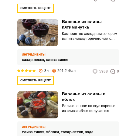
СМОТРЕТЬ РЕЦЕПТ
Варенье из сливы
пятиминутка
Как приятно холодным вечером
выпить чашку горячего чая с
ароматным сливовым вареньем.
Подготовка этих ягод –
достаточно копотливый
ИНГРЕДИЕНТЫ
процесс, однако само варенье
сахар-песок,
слива синяя
можно приготовить очень
быстро.
3 ч
291.2 кКал
5938
0
СМОТРЕТЬ РЕЦЕПТ
Варенье из сливы и
яблок
Великолепное на вкус варенье
из слив и яблок получается
густым и имеет насыщенный
рубиновый цвет. Природный
пектин, содержащийся в сливах
ИНГРЕДИЕНТЫ
и яблоках, помогает варенью
слива синяя,
яблоки,
сахар-песок,
вода
загустеть, а при правильной