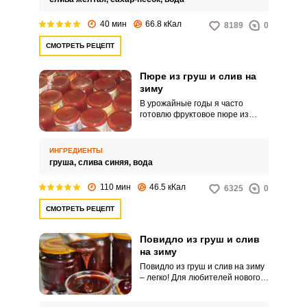
его кипяченой водой и
приготовить пару литров
40 мин
66.8 кКал
8189
0
компота. Для заготовки очень
удобно использовать литровые
СМОТРЕТЬ РЕЦЕПТ
баночки – они занимают
немного места на полке в
кладовой.
Пюре из груш и слив на
зиму
В урожайные годы я часто
готовлю фруктовое пюре из
груш и слив на зиму. Для
приготовления натурального
пюре не используется сахарный
ИНГРЕДИЕНТЫ
песок и дополнительные
груша,
слива синяя,
вода
консерванты.
110 мин
46.5 кКал
6325
0
СМОТРЕТЬ РЕЦЕПТ
Повидло из груш и слив
на зиму
Повидло из груш и слив на зиму
– легко! Для любителей нового
вкуса предлагается заготовить
на зиму лакомство из