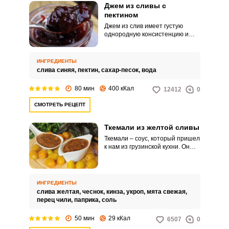
Джем из сливы с
пектином
Джем из слив имеет густую
однородную консистенцию и
потрясающий аромат. Он не
растекается и поэтому отлично
подходит для домашней
ИНГРЕДИЕНТЫ
выпечки.
слива синяя,
пектин,
сахар-песок,
вода
80 мин
400 кКал
12412
0
СМОТРЕТЬ РЕЦЕПТ
Ткемали из желтой сливы
Ткемали – соус, который пришел
к нам из грузинской кухни. Он
отлично дополняет белое мясо,
свежие овощи, рис, креветки и
другие морепродукты.
ИНГРЕДИЕНТЫ
слива желтая,
чеснок,
кинза,
укроп,
мята свежая,
перец чили,
паприка,
соль
50 мин
29 кКал
6507
0