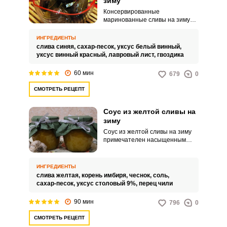
зиму
Консервированные
маринованные сливы на зиму
представляют собой
оригинальную закуску, которая
ИНГРЕДИЕНТЫ
готовится достаточно просто.
слива синяя,
сахар-песок,
уксус белый винный,
Несложный процесс не
уксус винный красный,
лавровый лист,
гвоздика
доставит никаких хлопот.
60 мин
679
0
СМОТРЕТЬ РЕЦЕПТ
Соус из желтой сливы на
зиму
Соус из желтой сливы на зиму
примечателен насыщенным
вкусом с приятной кислинкой,
также он порадует
привлекательным видом. Его
ИНГРЕДИЕНТЫ
можно подавать как дополнение
слива желтая,
корень имбиря,
чеснок,
соль,
к мясным, рыбным угощениям и
сахар-песок,
уксус столовый 9%,
перец чили
другим закускам.
90 мин
796
0
СМОТРЕТЬ РЕЦЕПТ