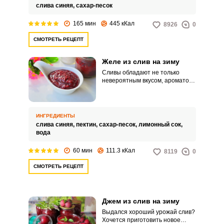
слива синяя,
сахар-песок
165 мин
445 кКал
8926
0
СМОТРЕТЬ РЕЦЕПТ
Желе из слив на зиму
Сливы обладают не только
невероятным вкусом, ароматом
и текстурой, но и содержат в
себе множество полезных
веществ. Поэтому заготовка на
зиму слив в виде желе – это не
ИНГРЕДИЕНТЫ
только очень вкусное лакомство
слива синяя,
пектин,
сахар-песок,
лимонный сок,
к чаю, но и вклад в здоровье
вода
членов семьи! Рецепт
приготовления желе из слив
60 мин
111.3 кКал
8119
0
несложен в исполнении, а
полученный результат будет
СМОТРЕТЬ РЕЦЕПТ
радовать вас и близких!
Джем из слив на зиму
Выдался хороший урожай слив?
Хочется приготовить новое