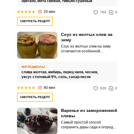
орегано,
мята свежая,
тимьян сушеный
20 мин
794
0
СМОТРЕТЬ РЕЦЕПТ
Соус из желтых слив на
зиму
Соус из желтых слив на зиму
отличается особенной
сочностью, ярким видом и
насыщенным вкусом. Такой
продукт можно подавать как
ИНГРЕДИЕНТЫ
дополнение к мясным и рыбным
слива желтая,
имбирь,
перец чили,
чеснок,
блюдам.
уксус столовый 9%,
соль,
сахар-песок
80 мин
928
0
СМОТРЕТЬ РЕЦЕПТ
Варенье из замороженной
сливы
Самый простой способ
сохранить дары сада и огорода
– это заморозить их. А из