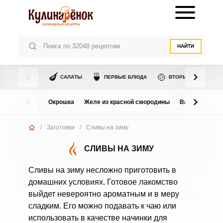
НАЙТИ
🍆
🍵
🍲
САЛАТЫ
ПЕРВЫЕ БЛЮДА
ВТОРЫЕ БЛЮДА
Окрошка
Желе из красной смородины
Варенье из в
/
Заготовки
/
Сливы на зиму
СЛИВЫ НА ЗИМУ
Сливы на зиму несложно приготовить в
домашних условиях. Готовое лакомство
выйдет невероятно ароматным и в меру
сладким. Его можно подавать к чаю или
использовать в качестве начинки для