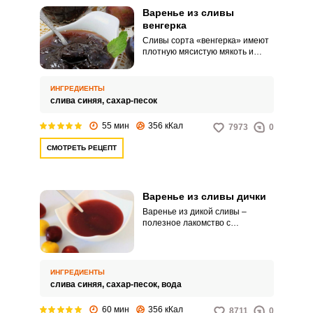
Варенье из сливы
венгерка
Сливы сорта «венгерка» имеют
плотную мясистую мякоть и
легко отделяемую косточку.
Очень удобно подготавливать
такие плоды для консервации.
ИНГРЕДИЕНТЫ
слива синяя,
сахар-песок
55 мин
356 кКал
7973
0
СМОТРЕТЬ РЕЦЕПТ
Варенье из сливы дички
Варенье из дикой сливы –
полезное лакомство с
ароматным и ярким сливовым
вкусом и приятной кислинкой. В
связи с тем, что косточки от
дикой сливы отделяются плохо,
ИНГРЕДИЕНТЫ
варенье варится вместе с
слива синяя,
сахар-песок,
вода
косточкой, а затем протирается
через сито.
60 мин
356 кКал
8711
0