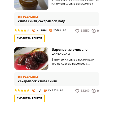
из зеленых слив вы можете с
легкостью заготовить своими
руками к зимнему сезону. Если
сливы очень сочные и сладкие,
ИНГРЕДИЕНТЫ
то сохранить их целостность у
слива синяя,
сахар-песок,
вода
вас не получится, поэтому
берите крепкие сливки – если
90 мин
356 кКал
14550
0
точно решили, что плоды
должны ощущаться в
СМОТРЕТЬ РЕЦЕПТ
консистенции варенья.
Варенье из сливы с
косточкой
Варенье из слив с косточками
это не совсем варенье, а
необычное лакомство. Если
следовать этому рецепту, у вас
получатся почти мармеладные
ИНГРЕДИЕНТЫ
тугие сливы в сахарном сиропе.
сахар-песок,
слива синяя
3 д
291.2 кКал
13349
0
СМОТРЕТЬ РЕЦЕПТ