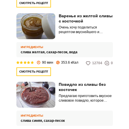
СМОТРЕТЬ РЕЦЕПТ
Варенье из желтой сливы
с косточкой
Очень хочу поделиться
рецептом вкуснейшего и
ароматного варенья из желтой
сливы с косточкой. Люблю этот
рецепт из-за его простого
ИНГРЕДИЕНТЫ
приготовления.
слива желтая,
сахар-песок,
вода
90 мин
353.6 кКал
12704
0
СМОТРЕТЬ РЕЦЕПТ
Повидло из сливы без
косточек
Предлагаю приготовить вкусное
сливовое повидло, которое
можно использовать для
начинки пирогов из сдобного
или песочного теста. Я очень
ИНГРЕДИЕНТЫ
люблю домашнюю выпечку и
слива синяя,
сахар-песок
поэтому варю повидло из слив в
большом количестве.