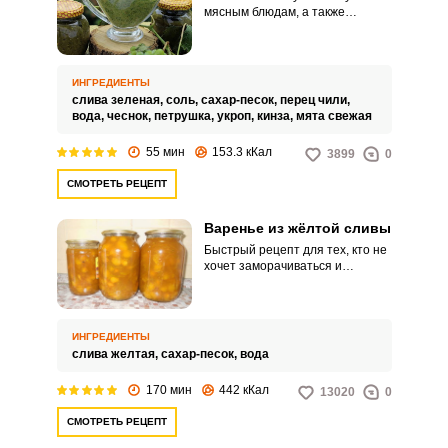
мясным блюдам, а также
рыбным и блюдам из птицы.
Ароматный соус приготовим из
кислой зелёной сливы и хранить
его можно зимой в закрытых
ИНГРЕДИЕНТЫ
банках.
слива зеленая,
соль,
сахар-песок,
перец чили,
вода,
чеснок,
петрушка,
укроп,
кинза,
мята свежая
55 мин
153.3 кКал
3899
0
СМОТРЕТЬ РЕЦЕПТ
Варенье из жёлтой сливы
Быстрый рецепт для тех, кто не
хочет заморачиваться и
отделять косточки. Варенье из
слив с косточкой даже
получается с более ярко
выраженным вкусом и целыми
ИНГРЕДИЕНТЫ
плодами.
слива желтая,
сахар-песок,
вода
170 мин
442 кКал
13020
0
СМОТРЕТЬ РЕЦЕПТ