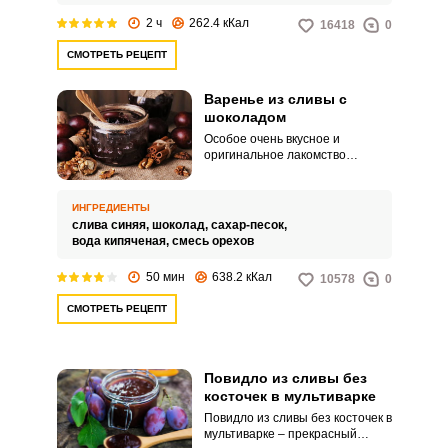
термообработке яблочные
2 ч
262.4 кКал
16418
0
дольки не развариваются и
остаются цельными и
СМОТРЕТЬ РЕЦЕПТ
плотными.
Варенье из сливы с
шоколадом
Особое очень вкусное и
оригинальное лакомство
получится у вас из слив и
шоколада. Таким вареньем
можно угостить гостей или
ИНГРЕДИЕНТЫ
собрать семью за чаем.
слива синяя,
шоколад,
сахар-песок,
вода кипяченая,
смесь орехов
50 мин
638.2 кКал
10578
0
СМОТРЕТЬ РЕЦЕПТ
Повидло из сливы без
косточек в мультиварке
Повидло из сливы без косточек в
мультиварке – прекрасный