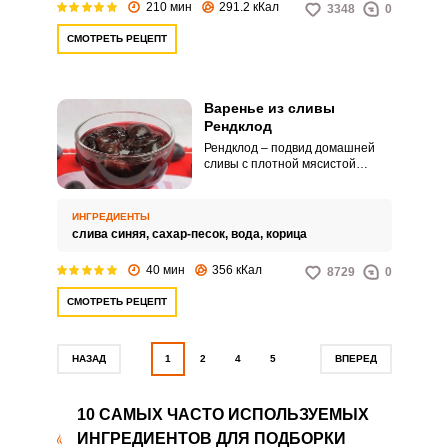
210 мин
291.2 кКал
3348
0
СМОТРЕТЬ РЕЦЕПТ
Варенье из сливы
Рендклод
Рендклод – подвид домашней
сливы с плотной мясистой
текстурой. Слива при
термической обработке хорошо
сохраняет свою форму.
ИНГРЕДИЕНТЫ
слива синяя,
сахар-песок,
вода,
корица
40 мин
356 кКал
8729
0
СМОТРЕТЬ РЕЦЕПТ
НАЗАД
1
2
4
5
ВПЕРЕД
10 САМЫХ ЧАСТО ИСПОЛЬЗУЕМЫХ
ИНГРЕДИЕНТОВ ДЛЯ ПОДБОРКИ