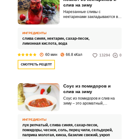
слив на зиму
Нарезанные сливы с
нектаринами закладываются в
банки и заливаются кипятком.
Спустя 5 минут жидкость
переливается в кастрюлю, туда
ИНГРЕДИЕНТЫ
добавляется сахар и всё
слива синяя,
нектарин,
сахар-песок,
доводится до кипения.
лимонная кислота,
вода
60 мин
66.8 кКал
13294
0
СМОТРЕТЬ РЕЦЕПТ
ВХОД НА САЙТ
РЕГИСТРАЦИЯ
Соус из помидоров и
Войдите
слив на зиму
с помощью социальных сетей:
Соус из помидоров и слив на
зиму – это ароматный,
кисленький и в меру пикантный
соус. Тем более, когда вы
готовите сами, то и количество
ИНГРЕДИЕНТЫ
или
красного перца выбираете по
лук репчатый,
слива синяя,
сахар-песок,
своему вкусу.
помидоры,
чеснок,
соль,
перец чили,
сельдерей,
паприка молотая,
кинза,
базилик свежий,
укроп