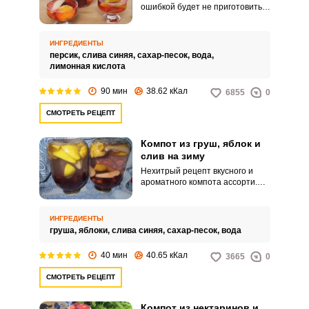
ошибкой будет не приготовить
на зиму пару баночек сладкого и
ароматного компота. Этот
рецепт поможет вам сделать
ИНГРЕДИЕНТЫ
это очень быстро.
персик,
слива синяя,
сахар-песок,
вода,
лимонная кислота
90 мин
38.62 кКал
6855
0
СМОТРЕТЬ РЕЦЕПТ
Компот из груш, яблок и
слив на зиму
Нехитрый рецепт вкусного и
ароматного компота ассорти.
Вкус такой заготовки получается
очень легким и свежим и
прекрасно подойдет как для
ИНГРЕДИЕНТЫ
летнего зноя, так и для зимних
груша,
яблоки,
слива синяя,
сахар-песок,
вода
холодов.
40 мин
40.65 кКал
3665
0
СМОТРЕТЬ РЕЦЕПТ
Компот из нектаринов и