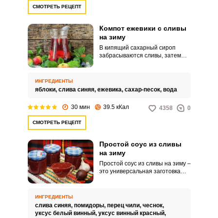
СМОТРЕТЬ РЕЦЕПТ
Компот ежевики с сливы
на зиму
В кипящий сахарный сироп
забрасываются сливы, затем
нарезанные яблоки и ягоды
ежевики. После закипания всё
разливается по
ИНГРЕДИЕНТЫ
простерилизованным банкам и
яблоки,
слива синяя,
ежевика,
сахар-песок,
вода
закатывается.
30 мин
39.5 кКал
4358
0
СМОТРЕТЬ РЕЦЕПТ
Простой соус из сливы
на зиму
Простой соус из сливы на зиму –
это универсальная заготовка
для вашего стола. Продукт
выходит насыщенным по вкусу и
очень интересным.
ИНГРЕДИЕНТЫ
слива синяя,
помидоры,
перец чили,
чеснок,
уксус белый винный,
уксус винный красный,