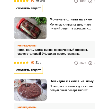
70 мин
1093
0
СМОТРЕТЬ РЕЦЕПТ
Моченые сливы на зиму
Моченые сливы на зиму – это
лучший рецепт в домашних
условиях, который вы легко
сможете реализовать. Для
рецепта необходимо выбрать
спелые, но не перезревшие
ИНГРЕДИЕНТЫ
ягоды, мякоть должна быть
вода,
соль,
слива синяя,
перец чёрный горошек,
плотной, отлично подходят
уксус столовый 9%,
сахар-песок,
гвоздика
поздние сорта слив.
21 д
2675
0
СМОТРЕТЬ РЕЦЕПТ
Повидло из слив на зиму
Повидло из сливы – достаточно
популярный десерт многих
семей. Вашему вниманию
представлен простейший
рецепт приготовления повидла
из слив.
ИНГРЕДИЕНТЫ