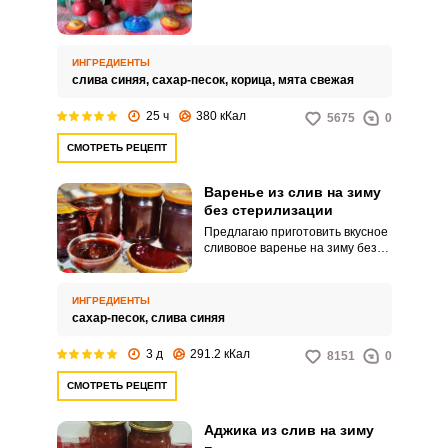
лакомство из них на зиму? Вас
порадует этот джем с мятой и
корицей. Аромат у него просто
непередаваемый.
ИНГРЕДИЕНТЫ
слива синяя,
сахар-песок,
корица,
мята свежая
25 ч
380 кКал
5675
0
СМОТРЕТЬ РЕЦЕПТ
Варенье из слив на зиму
без стерилизации
Предлагаю приготовить вкусное
сливовое варенье на зиму без
стерилизации. Ароматное и
густое варенье очень любят в
нашей семье, бывает такое, что
ИНГРЕДИЕНТЫ
до зимы оно просто не
сахар-песок,
слива синяя
доживает.
3 д
291.2 кКал
8151
0
СМОТРЕТЬ РЕЦЕПТ
Аджика из слив на зиму