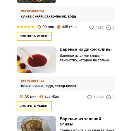
способ вспомнить об ушедшем
лете и пополнить запас
витаминов в своем организме.
ИНГРЕДИЕНТЫ
Для приготовления такого
слива синяя,
сахар-песок,
вода
лакомства вам понадобится
всего лишь полтора часа. И всё
90 мин
445 кКал
4384
0
это благодаря умной домашней
помощнице – мультиварке.
СМОТРЕТЬ РЕЦЕПТ
Варенье из дикой сливы
Варенье из дикой сливы –
лакомство, которое не только
обладает приятным вкусом и
ароматом, но и является
настоящим кладезем
витаминов. Кроме того, слива
ИНГРЕДИЕНТЫ
оказывает благоприятное
слива синяя,
вода,
сахар-песок
действие на органы желудочно-
кишечного тракта.
50 мин
356 кКал
12662
0
СМОТРЕТЬ РЕЦЕПТ
Варенье из зеленой
сливы
Очень вкусное и нежное варенье