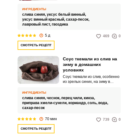
праздничного стола.
Заготовленная таким способом
ИНГРЕДИЕНТЫ
слива получается невероятно
слива синяя,
уксус белый винный,
сочной, насыщенной по вкусу,
уксус винный красный,
сахар-песок,
ароматной и пряной.
лавровый лист,
гвоздика
5 д
469
0
СМОТРЕТЬ РЕЦЕПТ
Соус ткемали из слив на
зиму в домашних
условиях
Соус ткемали из слив, особенно
из зрелых синих, на зиму в
домашних условиях готовится
несложно. Он получается
ИНГРЕДИЕНТЫ
несколько слаще, чем из
слива синяя,
чеснок,
перец чили,
кинза,
традиционной алычи, а вместе с
приправа хмели-сунели,
кориандр,
соль,
вода,
пряностями (кинзой, чесноком,
сахар-песок
острым перцем и хмели-сунели),
будет у вас вкусным
70 мин
739
0
дополнением к любым блюдам.
СМОТРЕТЬ РЕЦЕПТ