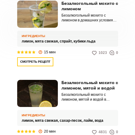
Безалкогольный мохито с
лимоном
Безалкогольный мохито с
лимоном в домашних условиях –
это очень вкусный, интересный
и освежающий напиток, который
идеально подойдет в жару.
ИНГРЕДИЕНТЫ
Популярный коктейль по
лимон,
мята свежая,
спрайт,
кубики льда
нашему рецепту готовится без
добавления алкоголя, поэтому
15 мин
1023
0
будет актуален как для
взрослых, так и детей.
СМОТРЕТЬ РЕЦЕПТ
Безалкогольный мохито с
лимоном, мятой и водой
Безалкогольный мохито с
лимоном, мятой и водой в
домашних условиях приготовить
не так уж и сложно. К тому это
очень удачное сочетание вкусов,
ИНГРЕДИЕНТЫ
которое порадует ваши
лимон,
мята свежая,
сахар-песок,
лайм,
вода
вкусовые рецепторы.
20 мин
4831
0