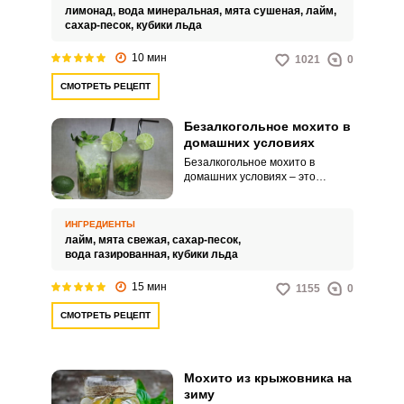
лайм и ароматная мята создают
лимонад,
вода минеральная,
мята сушеная,
лайм,
яркое цитрусовое сочетание,
сахар-песок,
кубики льда
которое бодрит и тонизирует.
10 мин
1021
0
СМОТРЕТЬ РЕЦЕПТ
Безалкогольное мохито в
домашних условиях
Безалкогольное мохито в
домашних условиях – это
освежающий напиток,
приготовляемый без
добавления спиртных напитков,
ИНГРЕДИЕНТЫ
который включает в себя
лайм,
мята свежая,
сахар-песок,
основные ингредиенты
вода газированная,
кубики льда
классического мохито, такие как
свежий лайм, мята, сахар и
15 мин
1155
0
газированная вода. Этот
напиток имеет традиционный
СМОТРЕТЬ РЕЦЕПТ
вкус мохито, но без алкоголя,
что делает его подходящим
выбором для тех, кто
предпочитает избегать
Мохито из крыжовника на
алкогольных напитков или
ограничивает их потребление.
зиму