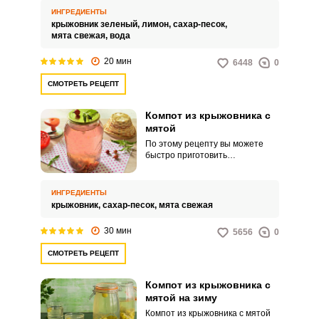
можете охладить в
ИНГРЕДИЕНТЫ
холодильнике и сразу пить.
крыжовник зеленый,
лимон,
сахар-песок,
мята свежая,
вода
20 мин
6448
0
СМОТРЕТЬ РЕЦЕПТ
Компот из крыжовника с
мятой
По этому рецепту вы можете
быстро приготовить
освежающий напиток из ягод
крыжовника с добавлением
мяты. Готовят его обычно из
ИНГРЕДИЕНТЫ
зеленых сортов крыжовника.
крыжовник,
сахар-песок,
мята свежая
30 мин
5656
0
СМОТРЕТЬ РЕЦЕПТ
Компот из крыжовника с
мятой на зиму
Компот из крыжовника с мятой