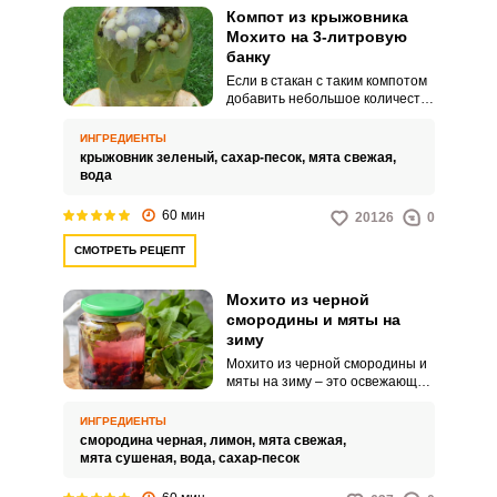
Компот из крыжовника
Мохито на 3-литровую
банку
Если в стакан с таким компотом
добавить небольшое количество
рома и лед, у вас будет
настоящий коктейль «Мохито».
ИНГРЕДИЕНТЫ
Рецепт этого освежающего и
крыжовник зеленый,
сахар-песок,
мята свежая,
вкусного компота очень
вода
популярен в последнее время.
60 мин
20126
0
СМОТРЕТЬ РЕЦЕПТ
Мохито из черной
смородины и мяты на
зиму
Мохито из черной смородины и
мяты на зиму – это освежающий
напиток, который подарит вам
ощущение лета в самую
ИНГРЕДИЕНТЫ
холодную пору года. Сочная
смородина черная,
лимон,
мята свежая,
черная смородина в сочетании с
мята сушеная,
вода,
сахар-песок
ароматной мятой создает
неповторимый вкус,