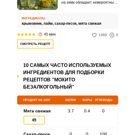
на зиму обладает невероятным
ароматом и незабываемым
вкусом. Восхитительный
витаминный напиток порадует и
ИНГРЕДИЕНТЫ
детей, и взрослых.
крыжовник,
лайм,
сахар-песок,
мята свежая
45 мин
1988
0
СМОТРЕТЬ РЕЦЕПТ
10 САМЫХ ЧАСТО ИСПОЛЬЗУЕМЫХ
ИНГРЕДИЕНТОВ ДЛЯ ПОДБОРКИ
РЕЦЕПТОВ “МОХИТО
БЕЗАЛКОГОЛЬНЫЙ”
ПРОДУКТ НА 100Г
БЕЛКИ
ЖИРЫ
УГЛЕВОДЫ
Мята свежая
3.7
0.4
0
49
Сахар-песок
0
0
100