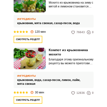
Мохито из крыжовника на зиму с
мятой и лимоном становится
все популярнее среди
любителей зимних заготовок.
Прохладительный,
ИНГРЕДИЕНТЫ
витаминизированный – он
крыжовник,
мята свежая,
сахар-песок,
вода
обязательно станет вашим
любимцем из погребка.
120 мин
76643
0
СМОТРЕТЬ РЕЦЕПТ
Компот из крыжовника
мохито
Благодаря этому оригинальному
рецепту вы можете приготовить
безалкогольный витаминный
«Мохито» на зиму из ягод
крыжовника и долек лайма или
ИНГРЕДИЕНТЫ
лимона. Этот чудесный напиток
крыжовник,
вода,
сахар-песок,
лимон,
лайм,
хорошо освежает, обладает
мята свежая
отменным вкусом и неплохо
сочетается с алкогольными
30 мин
12836
0
напитками – если вы любите
готовить коктейли.
СМОТРЕТЬ РЕЦЕПТ