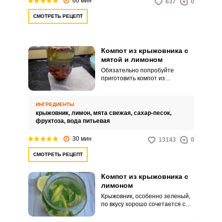
60 мин
637
0
приносящий ощущение радости
и удовольствия.
СМОТРЕТЬ РЕЦЕПТ
Компот из крыжовника с
мятой и лимоном
Обязательно попробуйте
приготовить компот из
крыжовника с мятой и лимоном.
Такой компот часто называют
«Мохито».
ИНГРЕДИЕНТЫ
крыжовник,
лимон,
мята свежая,
сахар-песок,
фруктоза,
вода питьевая
30 мин
13143
0
СМОТРЕТЬ РЕЦЕПТ
Компот из крыжовника с
лимоном
Крыжовник, особенно зеленый,
по вкусу хорошо сочетается с
лимоном. Такой компот можете
закатать в баночки на зиму, а