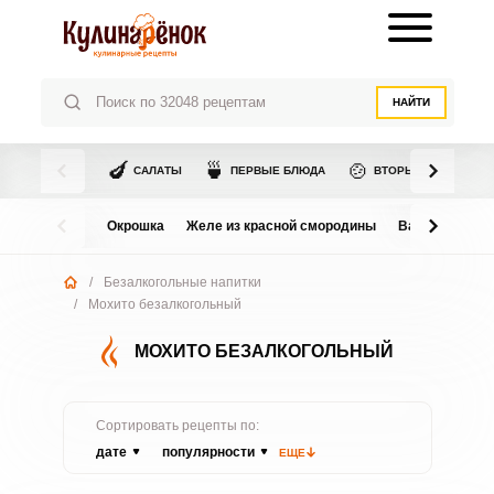
НАЙТИ
🍆
🍵
🍲
САЛАТЫ
ПЕРВЫЕ БЛЮДА
ВТОРЫЕ БЛЮДА
Окрошка
Желе из красной смородины
Варенье из в
/
Безалкогольные напитки
/
Мохито безалкогольный
МОХИТО БЕЗАЛКОГОЛЬНЫЙ
Сортировать рецепты по:
дате
популярности
ЕЩЕ