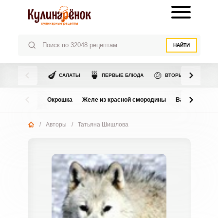
НАЙТИ
🍆
🍵
🍲
САЛАТЫ
ПЕРВЫЕ БЛЮДА
ВТОРЫЕ БЛЮДА
Окрошка
Желе из красной смородины
Варенье из в
/
Авторы
/
Татьяна Шишлова