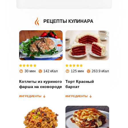
РЕЦЕПТЫ КУЛИНАРА
ВХОД НА САЙТ
РЕГИСТРАЦИЯ
Войдите
30 мин
142 кКал
125 мин
263.9 кКал
с помощью социальных сетей:
Котлеты из куриного
Торт Красный
фарша на сковороде
бархат
или
ИНГРЕДИЕНТЫ
ИНГРЕДИЕНТЫ