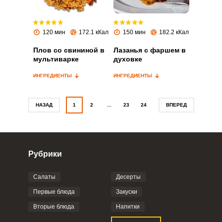
Запомнить меня
120 мин
172.1 кКал
150 мин
182.2 кКал
ВХОД
Плов со свининой в
Лазанья с фаршем в
мультиварке
духовке
ЕЩЕ НЕ ЗАРЕГИСТРИРОВАННЫ?
ИНГРЕДИЕНТЫ
ИНГРЕДИЕНТЫ
Забыли пароль?
НАЗАД
1
2
...
23
24
ВПЕРЕД
Рубрики
Салаты
Десерты
Первые блюда
Закуски
Вторые блюда
Напитки