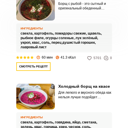
Борщ с рыбой - это сытный и
оригинальный обеденный
вариант. Блюдо подаётся в
холодном виде, что актуально
для тёплой погоды.
ИНГРЕДИЕНТЫ
свекла,
картофель,
помидоры свежие,
щавель,
рыбное филе,
огурцы соленые,
лук зелёный,
укроп,
квас,
соль,
перец душистый горошек,
лавровый лист
60 мин
41.3 кКал
5701
0
СМОТРЕТЬ РЕЦЕПТ
Холодный борщ на квасе
Для легкого и вкусного обеда как
нельзя лучше подойдет
холодный борщ на квасе. Суп
готовится очень быстро и
просто.
ИНГРЕДИЕНТЫ
свекла,
картофель,
говядина,
яйцо,
сметана,
зелень,
квас,
горчица,
хрен,
чеснок,
соль,