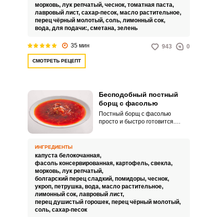
морковь,
лук репчатый,
чеснок,
томатная паста,
лавровый лист,
сахар-песок,
масло растительное,
перец чёрный молотый,
соль,
лимонный сок,
вода,
для подачи:,
сметана,
зелень
35 мин
943
0
СМОТРЕТЬ РЕЦЕПТ
Бесподобный постный
борщ с фасолью
ВХОД НА САЙТ
РЕГИСТРАЦИЯ
Постный борщ с фасолью
просто и быстро готовится.
Получается бесподобным,
сытным и вкусным.
Войдите
ИНГРЕДИЕНТЫ
с помощью социальных сетей:
капуста белокочанная,
фасоль консервированная,
картофель,
свекла,
морковь,
лук репчатый,
болгарский перец сладкий,
помидоры,
чеснок,
укроп,
петрушка,
вода,
масло растительное,
или
лимонный сок,
лавровый лист,
перец душистый горошек,
перец чёрный молотый,
соль,
сахар-песок