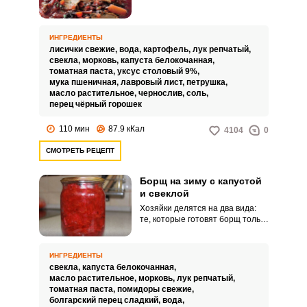
порядком вам прискучить?
Используйте при приготовлении
этого супа лисички, вкус
наваристого борща с лисичками
ИНГРЕДИЕНТЫ
гарантированно заиграет для
лисички свежие,
вода,
картофель,
лук репчатый,
вас новыми красками, а ваши
свекла,
морковь,
капуста белокочанная,
близкие обязательно попросят
томатная паста,
уксус столовый 9%,
добавки!
мука пшеничная,
лавровый лист,
петрушка,
масло растительное,
чернослив,
соль,
перец чёрный горошек
110 мин
87.9 кКал
4104
0
СМОТРЕТЬ РЕЦЕПТ
Борщ на зиму с капустой
и свеклой
Хозяйки делятся на два вида:
те, которые готовят борщ только
со свеклой, и те, кто добавляет в
борщ еще и свежую капусту. Не
беда, можно в банки заготовить
ИНГРЕДИЕНТЫ
вкусный борщ с добавлением
свекла,
капуста белокочанная,
белокочанной капусты, который
масло растительное,
морковь,
лук репчатый,
согреет зимними вечерами.
томатная паста,
помидоры свежие,
болгарский перец сладкий,
вода,