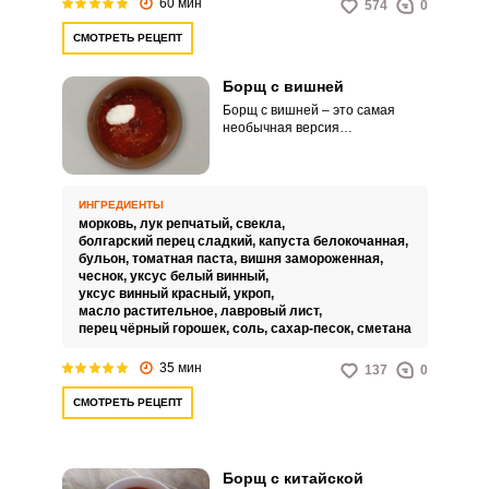
60 мин
574
0
СМОТРЕТЬ РЕЦЕПТ
Борщ с вишней
Борщ с вишней – это самая
необычная версия
приготовления всеми любимого
красного борща. Вишню
добавляем замороженную либо
свежую, если сезон.
ИНГРЕДИЕНТЫ
морковь,
лук репчатый,
свекла,
болгарский перец сладкий,
капуста белокочанная,
бульон,
томатная паста,
вишня замороженная,
чеснок,
уксус белый винный,
уксус винный красный,
укроп,
масло растительное,
лавровый лист,
перец чёрный горошек,
соль,
сахар-песок,
сметана
35 мин
137
0
СМОТРЕТЬ РЕЦЕПТ
Борщ с китайской