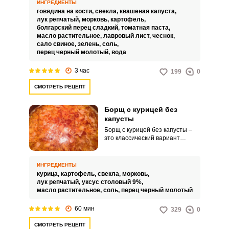
много времени, советуем
ИНГРЕДИЕНТЫ
говядину сварить заранее.
говядина на кости,
свекла,
квашеная капуста,
лук репчатый,
морковь,
картофель,
болгарский перец сладкий,
томатная паста,
масло растительное,
лавровый лист,
чеснок,
сало свиное,
зелень,
соль,
перец черный молотый,
вода
3 час
199
0
СМОТРЕТЬ РЕЦЕПТ
Борщ с курицей без
капусты
Борщ с курицей без капусты –
это классический вариант
традиционного блюда на
курином бульоне. Изначально в
борщ не добавляли капусту,
ИНГРЕДИЕНТЫ
готовили только с
курица,
картофель,
свекла,
морковь,
использованием свеклы.
лук репчатый,
уксус столовый 9%,
масло растительное,
соль,
перец черный молотый
60 мин
329
0
СМОТРЕТЬ РЕЦЕПТ