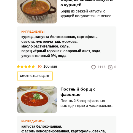
с курицей
Борщ из свежей капусты с
курицей получается не менее
ароматным и вкусным в
сравнении с приготовленным на
другом мясе, но более легким и
ИНГРЕДИЕНТЫ
варится быстрее. Для борща
курица,
капуста белокочанная,
картофель,
подходит любая часть курицы.
свекла,
лук репчатый,
морковь,
масло растительное,
соль,
перец чёрный горошек,
лавровый лист,
вода,
уксус столовый 9%,
вода
100 мин
1113
0
СМОТРЕТЬ РЕЦЕПТ
Постный борщ с
фасолью
Постный борщ с фасолью
выглядит ярко и максимально
аппетитно. Несмотря на
отсутствие мясных изделий,
блюдо получается достаточно
ИНГРЕДИЕНТЫ
наваристым и сытным.
капуста белокочанная,
фасоль консервированная,
картофель,
свекла,