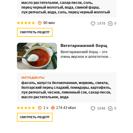
масло растительное,
сахар-песок,
соль,
перец черный молотый,
вода,
свиной фарш,
лук репчатый,
вода,
соль,
перец черный молотый
90 мин
1478
0
СМОТРЕТЬ РЕЦЕПТ
Вегетарианский борщ
Вегетарианский борщ – это
очень вкусное и аппетитное
обеденное решение для тех, кто
соблюдает пост или не ест мясо
по этическим соображениям.
Питательный борщ по
ИНГРЕДИЕНТЫ
вегетарианскому рецепту
фасоль,
капуста белокочанная,
морковь,
свекла,
сможет приготовить каждый.
болгарский перец сладкий,
помидоры,
картофель,
лук репчатый,
чеснок,
лимонный сок,
сахар-песок,
масло растительное,
вода
1 ч
174.43 кКал
1048
0
СМОТРЕТЬ РЕЦЕПТ