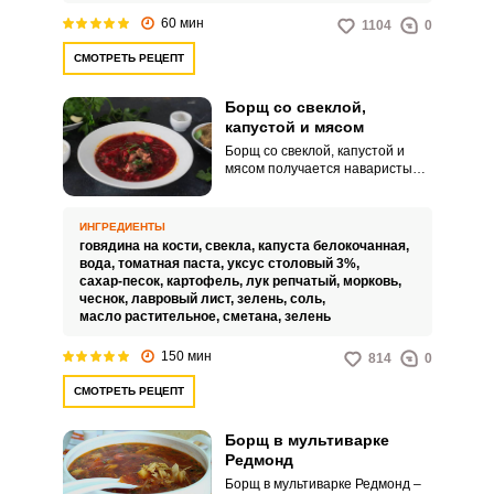
60 мин
1104
0
СМОТРЕТЬ РЕЦЕПТ
Запомнить меня
Борщ со свеклой,
капустой и мясом
Борщ со свеклой, капустой и
ВХОД
мясом получается наваристым с
ярким насыщенным вкусом.
ЕЩЕ НЕ ЗАРЕГИСТРИРОВАННЫ?
Приготовление борща довольно
длительный процесс, но не
ИНГРЕДИЕНТЫ
трудоемкий.
говядина на кости,
свекла,
капуста белокочанная,
Забыли пароль?
вода,
томатная паста,
уксус столовый 3%,
сахар-песок,
картофель,
лук репчатый,
морковь,
чеснок,
лавровый лист,
зелень,
соль,
масло растительное,
сметана,
зелень
150 мин
814
0
СМОТРЕТЬ РЕЦЕПТ
Борщ в мультиварке
Редмонд
Борщ в мультиварке Редмонд –