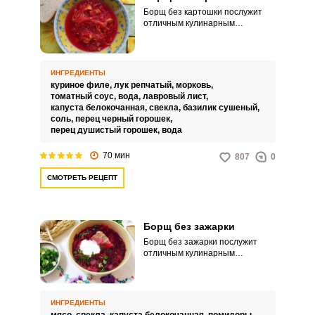
Борщ без картошки послужит
отличным кулинарным
решением для вашего сытного и
вкусного семейного обеда.
Приготовить такое блюдо
совсем не сложно.
ИНГРЕДИЕНТЫ
куриное филе,
лук репчатый,
морковь,
томатный соус,
вода,
лавровый лист,
капуста белокочанная,
свекла,
базилик сушеный,
соль,
перец черный горошек,
перец душистый горошек,
вода
70 мин
807
0
СМОТРЕТЬ РЕЦЕПТ
Борщ без зажарки
Борщ без зажарки послужит
отличным кулинарным
решением для вашего сытного и
вкусного семейного обеда.
Кроме того, такое блюдо
выходит более легким и
ИНГРЕДИЕНТЫ
полезным.