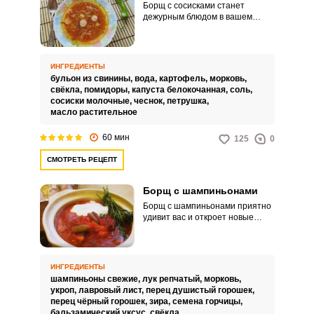
Борщ с сосисками станет
дежурным блюдом в вашем
обеденном меню после первой
попытки приготовления, ведь
продукты донельзя доступные,
а результат вас порадует своим
ИНГРЕДИЕНТЫ
вкусом. Несмотря на то, что это
бульон из свинины,
вода,
картофель,
морковь,
не совсем классический рецепт,
свёкла,
помидоры,
капуста белокочанная,
соль,
а скорее студенческий, борщ всё
сосиски молочные,
чеснок,
петрушка,
равно получается сытным!
масло растительное
Советы по
ингредиентам:Вместо мясного
60 мин
125
0
бульона можете использовать и
простую воду с добавлением
СМОТРЕТЬ РЕЦЕПТ
любимых специй.В качестве
свежей зелени рекомендую
использовать укроп и петрушку.
Борщ с шампиньонами
Борщ с шампиньонами приятно
удивит вас и откроет новые
вариации приготовления
классического обеденного
блюда. Борщ с шампиньонами
является постным блюдом и
ИНГРЕДИЕНТЫ
подойдёт тем, кто пост
шампиньоны свежие,
лук репчатый,
морковь,
старается соблюдать.
укроп,
лавровый лист,
перец душистый горошек,
перец чёрный горошек,
зира,
семена горчицы,
бальзамический уксус,
свёкла,