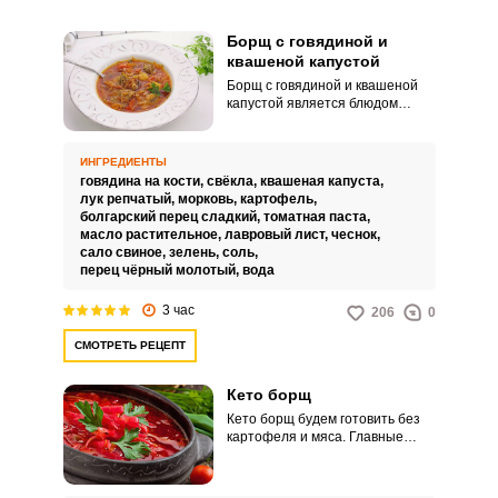
Борщ с говядиной и
квашеной капустой
Борщ с говядиной и квашеной
капустой является блюдом
сытным, питательным и
многими любимым не только за
вкусовые характеристики, но и
ИНГРЕДИЕНТЫ
за простоту ингредиентов!
говядина на кости,
свёкла,
квашеная капуста,
Удивительно то, как быстро
лук репчатый,
морковь,
картофель,
заканчивается борщ во время
болгарский перец сладкий,
томатная паста,
обеда в семье, ведь все
масло растительное,
лавровый лист,
чеснок,
домочадцы постоянно хотят
сало свиное,
зелень,
соль,
добавки!Советы по
перец чёрный молотый,
вода
ингредиентам:Для ароматного и
наваристого бульона можете
3 час
206
0
использовать не только
говядину на кости, но и говяжий
СМОТРЕТЬ РЕЦЕПТ
суповой набор. Также можно
использовать свинину, баранину
или курицу.
Кето борщ
Кето борщ будем готовить без
картофеля и мяса. Главные
компоненты – это овощи и
грибы.