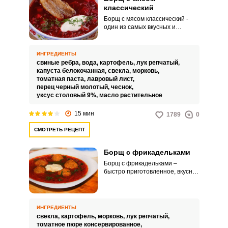
классический
Борщ с мясом классический -
один из самых вкусных и
популярных видов супов,
который одинаково любим как
взрослыми, так и детьми.
ИНГРЕДИЕНТЫ
Обычно красный борщ готовят с
свиные ребра,
вода,
картофель,
лук репчатый,
мясом, благодаря чему он
капуста белокочанная,
свекла,
морковь,
получается более сытным и
томатная паста,
лавровый лист,
наваристым.
перец черный молотый,
чеснок,
уксус столовый 9%,
масло растительное
15 мин
1789
0
СМОТРЕТЬ РЕЦЕПТ
Борщ с фрикадельками
Борщ с фрикадельками –
быстро приготовленное, вкусное
и сытное блюдо. Это один из
многих вариантов знаменитого и
любимого борща славян
восточной и центральной
ИНГРЕДИЕНТЫ
Европы.
свекла,
картофель,
морковь,
лук репчатый,
томатное пюре консервированное,