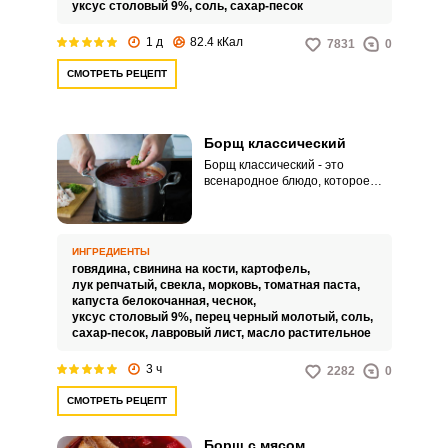
уксус столовый 9%,
соль,
сахар-песок
1 д
82.4 кКал
7831
0
СМОТРЕТЬ РЕЦЕПТ
Борщ классический
Борщ классический - это
всенародное блюдо, которое
любимо и почитаемо в каждой
семье по-своему и секреты
приготовления у каждого
особенные. Идеальный борщ -
ИНГРЕДИЕНТЫ
символ любящей жены, мамы и
говядина,
свинина на кости,
картофель,
успешной хозяйки.
лук репчатый,
свекла,
морковь,
томатная паста,
капуста белокочанная,
чеснок,
уксус столовый 9%,
перец черный молотый,
соль,
сахар-песок,
лавровый лист,
масло растительное
3 ч
2282
0
СМОТРЕТЬ РЕЦЕПТ
Борщ с мясом