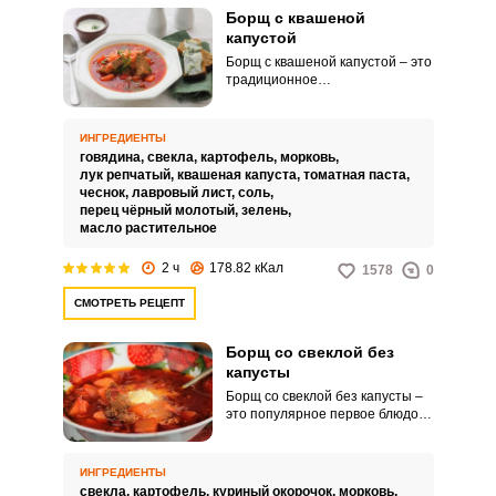
Борщ с квашеной
капустой
Борщ с квашеной капустой – это
традиционное
восточноевропейское блюдо,
представляющее собой суп на
основе бульона, мяса (чаще
ИНГРЕДИЕНТЫ
всего говядины), и обильного
говядина,
свекла,
картофель,
морковь,
добавления свежих овощей,
лук репчатый,
квашеная капуста,
томатная паста,
таких как картошка, свекла,
чеснок,
лавровый лист,
соль,
морковь, лук. Квашеная капуста
перец чёрный молотый,
зелень,
придает борщу характерный
масло растительное
кисловатый вкус и аромат.
2 ч
178.82 кКал
1578
0
СМОТРЕТЬ РЕЦЕПТ
Борщ со свеклой без
капусты
Борщ со свеклой без капусты –
это популярное первое блюдо,
которое обязан уметь
приготовить абсолютно каждый
кулинар-любитель! Такое
ИНГРЕДИЕНТЫ
кушанье обладает
свекла,
картофель,
куриный окорочок,
морковь,