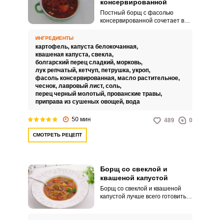
консервированной
Постный борщ с фасолью
консервированной сочетает в
себе два вида капусты –
квашеную и свежую, благодаря
ИНГРЕДИЕНТЫ
чему блюдо имеет пикантную
картофель,
капуста белокочанная,
кислинку. Борщ получается
квашеная капуста,
свекла,
сытным и питательным, так как
болгарский перец сладкий,
морковь,
животный белок заменяется
лук репчатый,
кетчуп,
петрушка,
укроп,
растительным в виде фасоли.
фасоль консервированная,
масло растительное,
чеснок,
лавровый лист,
соль,
перец черный молотый,
прованские травы,
приправа из сушеных овощей,
вода
50 мин
489
0
СМОТРЕТЬ РЕЦЕПТ
Борщ со свеклой и
квашеной капустой
Борщ со свеклой и квашеной
капустой лучше всего готовить
на говяжьем бульоне.
Приготовление мяса потребует