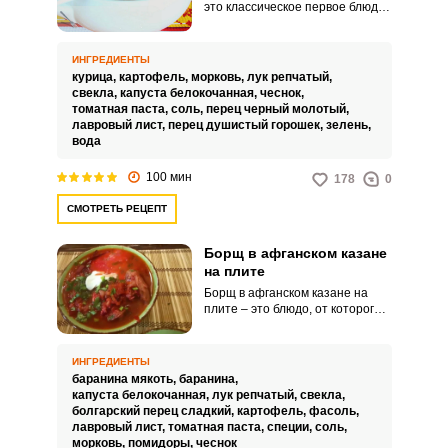
это классическое первое блюдо,
которое знакомо каждому, его
готовят в наших краях с
незапамятных времен. Борщ
ИНГРЕДИЕНТЫ
варится на основе мясного
курица,
картофель,
морковь,
лук репчатый,
бульона из свеклы и прочих
свекла,
капуста белокочанная,
чеснок,
корнеплодов и овощей.
томатная паста,
соль,
перец черный молотый,
лавровый лист,
перец душистый горошек,
зелень,
вода
100 мин
178
0
СМОТРЕТЬ РЕЦЕПТ
Борщ в афганском казане
на плите
Борщ в афганском казане на
плите – это блюдо, от которого
не откажется ни один ценитель
домашней кухни. Приготовление
яркого борща ничем не
ИНГРЕДИЕНТЫ
отличается от традиционного
баранина мякоть,
баранина,
способа приготовления.
капуста белокочанная,
лук репчатый,
свекла,
болгарский перец сладкий,
картофель,
фасоль,
лавровый лист,
томатная паста,
специи,
соль,
морковь,
помидоры,
чеснок