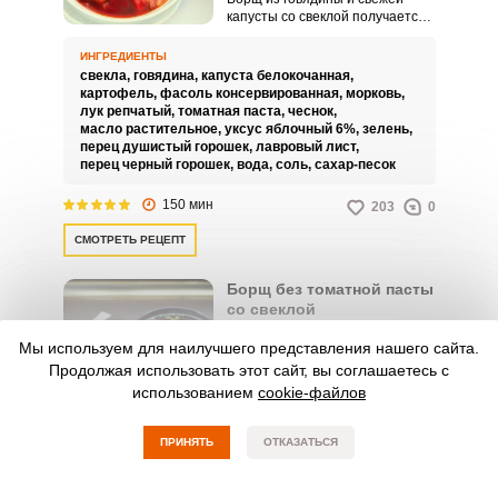
капусты со свеклой получается
сытным с насыщенным вкусом.
Рецептов приготовления борща
ИНГРЕДИЕНТЫ
много, с разными вариациями
свекла,
говядина,
капуста белокочанная,
ингредиентов и способов
картофель,
фасоль консервированная,
морковь,
зажарки.
лук репчатый,
томатная паста,
чеснок,
масло растительное,
уксус яблочный 6%,
зелень,
перец душистый горошек,
лавровый лист,
перец черный горошек,
вода,
соль,
сахар-песок
150 мин
203
0
СМОТРЕТЬ РЕЦЕПТ
Борщ без томатной пасты
со свеклой
Борщ без томатной пасты со
Мы используем для наилучшего представления нашего сайта.
свеклой – это любимый суп в
Продолжая использовать этот сайт, вы соглашаетесь с
нашей семье. Правда, не сразу
мы пришли к данному рецепту.
использованием
cookie-файлов
ИНГРЕДИЕНТЫ
вода,
говядина,
капуста белокочанная,
свекла,
ПРИНЯТЬ
ОТКАЗАТЬСЯ
картофель,
морковь,
лук репчатый,
помидоры,
чеснок,
лук зеленый,
укроп,
сало свиное,
соль,
перец черный молотый,
лавровый лист,