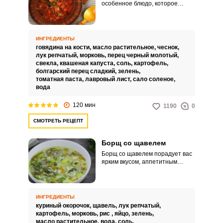
особенное блюдо, которое
многим знакомо с детства, но по
достоинству его вы, наверняка,
оценили значительно позже.
Именно кислая капуста придает
ИНГРЕДИЕНТЫ
бульону такой насыщенный и
говядина на кости,
масло растительное,
чеснок,
слегка кислый вкус.
лук репчатый,
морковь,
перец черный молотый,
свекла,
квашеная капуста,
соль,
картофель,
болгарский перец сладкий,
зелень,
томатная паста,
лавровый лист,
сало соленое,
вода
120 мин
1190
0
СМОТРЕТЬ РЕЦЕПТ
Борщ со щавелем
Борщ со щавелем порадует вас
ярким вкусом, аппетитным
видом и питательными
свойствами. Такое горячее
блюдо идеально подойдет для
вашего домашнего обеда.
ИНГРЕДИЕНТЫ
куриный окорочок,
щавель,
лук репчатый,
картофель,
морковь,
рис ,
яйцо,
зелень,
масло растительное,
вода,
соль,