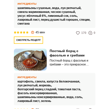
ИНГРЕДИЕНТЫ
шампиньоны сушеные,
вода,
лук репчатый,
свекла маринованная,
чеснок сушеный,
уксус яблочный 6%,
лимонный сок,
соль,
лавровый лист,
перец душистый горошек,
специи,
сметана
45 мин
170
0
СМОТРЕТЬ РЕЦЕПТ
Постный борщ с
фасолью и грибами
Постный борщ с фасолью и
грибами – это прекрасное
первое блюдо для легкого
перекуса в обед. Блюдо
содержит много овощей, очень
ИНГРЕДИЕНТЫ
полезен при проблемах с
картофель,
свекла,
капуста белокочанная,
пищеварением.
лук репчатый,
морковь,
болгарский перец сладкий,
томатная паста,
фасоль консервированная,
шампиньоны консервированные,
вода,
соль,
лавровый лист,
зелень