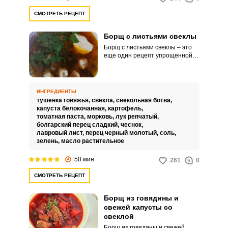
СМОТРЕТЬ РЕЦЕПТ
Борщ с листьями свеклы
Борщ с листьями свеклы – это
еще один рецепт упрощенной
формы приготовления
любимого блюда. Отличный суп
из простых и доступных
ингредиентов, особенно
ИНГРЕДИЕНТЫ
актуален в летнюю пору.
тушенка говяжья,
свекла,
свекольная ботва,
капуста белокочанная,
картофель,
томатная паста,
морковь,
лук репчатый,
болгарский перец сладкий,
чеснок,
лавровый лист,
перец черный молотый,
соль,
зелень,
масло растительное
50 мин
261
0
СМОТРЕТЬ РЕЦЕПТ
Борщ из говядины и
свежей капусты со
свеклой
Борщ из говядины и свежей