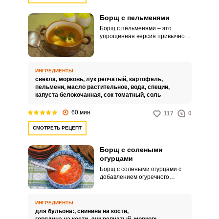
Борщ с пельменями
Борщ с пельменями – это
упрощенная версия привычного
наваристого мясного первого
блюда. Идеальный вариант в
жизненной нехватке свободного
времени, чтобы дождаться
ИНГРЕДИЕНТЫ
приготовления мясного бульона.
свекла,
морковь,
лук репчатый,
картофель,
пельмени,
масло растительное,
вода,
специи,
капуста белокочанная,
сок томатный,
соль
60 мин
117
0
СМОТРЕТЬ РЕЦЕПТ
Борщ с солеными
огурцами
Борщ с солеными огурцами с
добавлением огуречного
рассола сохранит яркий
красный цвет и естественную
кислотность вкуса без
ИНГРЕДИЕНТЫ
добавления дополнительной
для бульона:,
свинина на кости,
кислоты. Очень вкусный с яркой