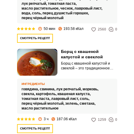
превосходными вкусовыми
лук репчатый,
томатная паста,
характеристиками и приятным
масло растительное,
чеснок,
лавровый лист,
манящим ароматом, перед
вода,
соль,
перец душистый горошек,
которым невозможно устоять.
перец чёрный молотый
50 мин
193.58 кКал
2560
0
СМОТРЕТЬ РЕЦЕПТ
Борщ с квашеной
капустой и свеклой
Борщ с квашеной капустой и
свеклой – это традиционное
восточноевропейское блюдо,
представляющее собой суп на
основе мясного бульона с
ИНГРЕДИЕНТЫ
добавлением овощей, таких как
говядина,
свинина,
лук репчатый,
морковь,
картошка, морковь, лук, свекла и
свекла,
картофель,
квашеная капуста,
квашеная капуста. Борщ
томатная паста,
лавровый лист,
соль,
получает свой характерный вкус
перец чёрный молотый,
зелень,
сметана,
и аромат благодаря квашеной
масло растительное
капусте и свекле, которые
добавляют супу кислотность и
3 ч
187.06 кКал
1259
0
насыщенный цвет.
СМОТРЕТЬ РЕЦЕПТ