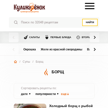
НАЙТИ
🍆
🍵
🍲
САЛАТЫ
ПЕРВЫЕ БЛЮДА
ВТОРЫЕ БЛЮДА
Окрошка
Желе из красной смородины
Варенье из в
/
Супы
/
Борщ
БОРЩ
Сортировать рецепты по:
дате
популярности
ЕЩЕ
Холодный борщ с рыбой