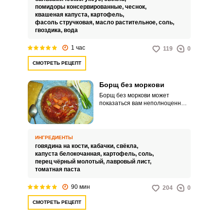
помидоры консервированные,
чеснок,
квашеная капуста,
картофель,
фасоль стручковая,
масло растительное,
соль,
гвоздика,
вода
1 час
119
0
СМОТРЕТЬ РЕЦЕПТ
Борщ без моркови
Борщ без моркови может
показаться вам неполноценным,
но заверю вас, что все, кто
относятся к отварной моркови с
настороженностью, придут в
восторг от этого рецепта. А
ИНГРЕДИЕНТЫ
чтобы блюдо не казалось вам
говядина на кости,
кабачки,
свёкла,
слишком пустым, можно
капуста белокочанная,
картофель,
соль,
заменить нелюбимую морковь
перец чёрный молотый,
лавровый лист,
свежими молодыми кабачками.
томатная паста
90 мин
204
0
СМОТРЕТЬ РЕЦЕПТ