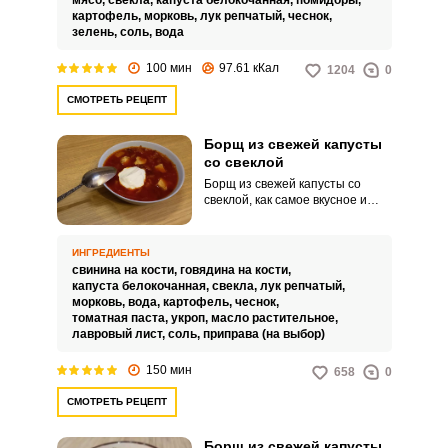
мясо,
свекла,
капуста белокочанная,
помидоры,
картофель,
морковь,
лук репчатый,
чеснок,
зелень,
соль,
вода
100 мин
97.61 кКал
1204
0
СМОТРЕТЬ РЕЦЕПТ
Борщ из свежей капусты
со свеклой
Борщ из свежей капусты со
свеклой, как самое вкусное и
сытное первое блюдо, каждая
хозяйка готовит по своему
рецепту. В этом варианте вам
ИНГРЕДИЕНТЫ
предлагается сварить такой
свинина на кости,
говядина на кости,
борщ на мясе с косточкой.
капуста белокочанная,
свекла,
лук репчатый,
морковь,
вода,
картофель,
чеснок,
томатная паста,
укроп,
масло растительное,
лавровый лист,
соль,
приправа (на выбор)
150 мин
658
0
СМОТРЕТЬ РЕЦЕПТ
Борщ из свежей капусты