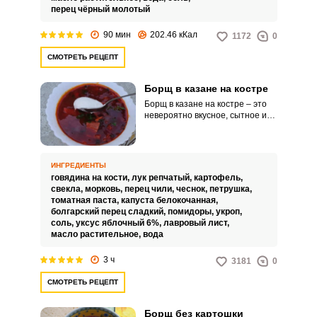
перец чёрный молотый
90 мин
202.46 кКал
1172
0
СМОТРЕТЬ РЕЦЕПТ
Борщ в казане на костре
Борщ в казане на костре – это
невероятно вкусное, сытное и
наваристое блюдо для большой
семьи или компании.
Знаменитый суп можно
приготовить в казане на костре
ИНГРЕДИЕНТЫ
или в домашних условиях.
говядина на кости,
лук репчатый,
картофель,
свекла,
морковь,
перец чили,
чеснок,
петрушка,
томатная паста,
капуста белокочанная,
болгарский перец сладкий,
помидоры,
укроп,
соль,
уксус яблочный 6%,
лавровый лист,
масло растительное,
вода
3 ч
3181
0
СМОТРЕТЬ РЕЦЕПТ
Борщ без картошки