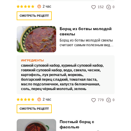
2 час
152
0
СМОТРЕТЬ РЕЦЕПТ
Борщ из ботвы молодой
свеклы
Борщ из ботвы молодой свеклы
считают самым полезным видом
из свекольных горячих первых
блюд. Актуально готовить, когда
на огороде появляется новый
ИНГРЕДИЕНТЫ
овощной урожай.
свиной суповой набор,
куриный суповой набор,
говяжий суповой набор,
вода,
свекла,
чеснок,
картофель,
лук репчатый,
морковь,
болгарский перец сладкий,
томатная паста,
масло подсолнечное,
капуста белокочанная,
соль,
перец чёрный молотый,
зелень
2 час
779
0
СМОТРЕТЬ РЕЦЕПТ
Постный борщ с
фасолью