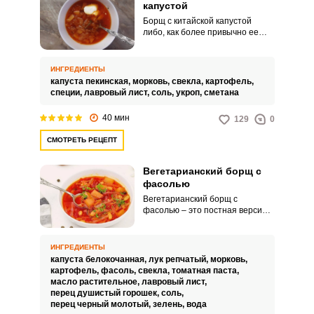
капустой
Борщ с китайской капустой
либо, как более привычно ее
название, с добавлением
пекинской капусты, обязательно
стоит попробовать приготовить.
ИНГРЕДИЕНТЫ
Вкус будет очень нежным и
капуста пекинская,
морковь,
свекла,
картофель,
сочным.
специи,
лавровый лист,
соль,
укроп,
сметана
40 мин
129
0
СМОТРЕТЬ РЕЦЕПТ
Вегетарианский борщ с
фасолью
Вегетарианский борщ с
фасолью – это постная версия
привычного наваристого борща
с мясом. Наш рецепт
предполагает не менее вкусное,
ИНГРЕДИЕНТЫ
а также питательное и сытное
капуста белокочанная,
лук репчатый,
морковь,
блюдо благодаря добавлению
картофель,
фасоль,
свекла,
томатная паста,
фасоли.
масло растительное,
лавровый лист,
перец душистый горошек,
соль,
перец черный молотый,
зелень,
вода