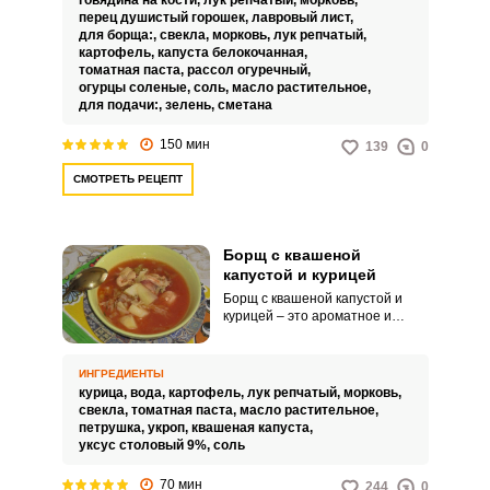
говядина на кости,
лук репчатый,
морковь,
кислинкой, но при этом не
перец душистый горошек,
лавровый лист,
напоминает рассольник.
для борща:,
свекла,
морковь,
лук репчатый,
картофель,
капуста белокочанная,
томатная паста,
рассол огуречный,
огурцы соленые,
соль,
масло растительное,
для подачи:,
зелень,
сметана
150 мин
139
0
СМОТРЕТЬ РЕЦЕПТ
Борщ с квашеной
капустой и курицей
Борщ с квашеной капустой и
курицей – это ароматное и
питательное первое блюдо с
приятной кислинкой и
интересным вкусом. Очень
ИНГРЕДИЕНТЫ
актуально в холодное время
курица,
вода,
картофель,
лук репчатый,
морковь,
года, ведь квашеная
свекла,
томатная паста,
масло растительное,
белокочанная капуста
петрушка,
укроп,
квашеная капуста,
восполнит недостаток витамина
уксус столовый 9%,
соль
С.
70 мин
244
0