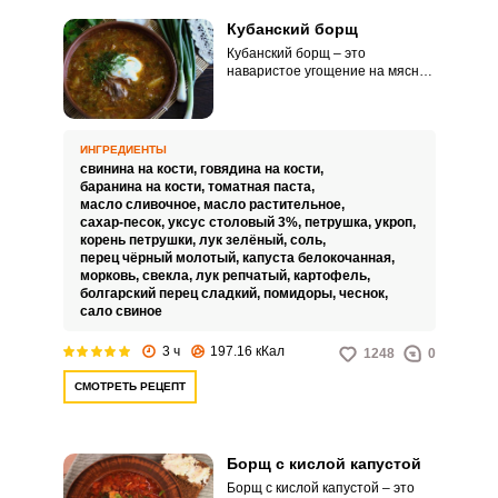
Кубанский борщ
Кубанский борщ – это
наваристое угощение на мясном
бульоне с добавлением
заправки из перетертого сала,
чеснока и зелени. Процесс
приготовления достаточно
ИНГРЕДИЕНТЫ
длительный, но нетрудоемкий.
свинина на кости,
говядина на кости,
баранина на кости,
томатная паста,
масло сливочное,
масло растительное,
сахар-песок,
уксус столовый 3%,
петрушка,
укроп,
корень петрушки,
лук зелёный,
соль,
перец чёрный молотый,
капуста белокочанная,
морковь,
свекла,
лук репчатый,
картофель,
болгарский перец сладкий,
помидоры,
чеснок,
сало свиное
3 ч
197.16 кКал
1248
0
СМОТРЕТЬ РЕЦЕПТ
Борщ с кислой капустой
Борщ с кислой капустой – это