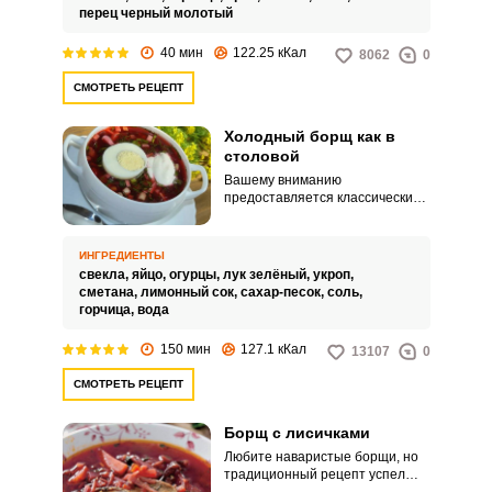
перец черный молотый
40 мин
122.25 кКал
8062
0
СМОТРЕТЬ РЕЦЕПТ
Холодный борщ как в
столовой
Вашему вниманию
предоставляется классический
рецепт холодного борща, как в
столовой. Это рецепт былых
советских времен.
ИНГРЕДИЕНТЫ
свекла,
яйцо,
огурцы,
лук зелёный,
укроп,
сметана,
лимонный сок,
сахар-песок,
соль,
горчица,
вода
150 мин
127.1 кКал
13107
0
СМОТРЕТЬ РЕЦЕПТ
Борщ с лисичками
Любите наваристые борщи, но
традиционный рецепт успел