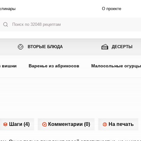
улинары
О проекте
🍲
🍰
ВТОРЫЕ БЛЮДА
ДЕСЕРТЫ
з вишни
Варенье из абрикосов
Малосольные огурц
Шаги (4)
Комментарии (0)
На печать