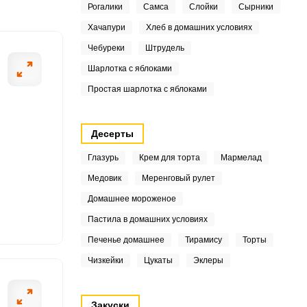
Рогалики
Самса
Слойки
Сырники
5
Хачапури
Хлеб в домашних условиях
Чебуреки
Штрудель
8
ШАГ
Шарлотка с яблоками
2 ИЗ 4
1
Простая шарлотка с яблоками
1
Десерты
5
Глазурь
Крем для торта
Мармелад
9
Медовик
Меренговый рулет
2
Домашнее мороженое
Пастила в домашних условиях
1
Печенье домашнее
Тирамису
Торты
1
Чизкейки
Цукаты
Эклеры
2
Закуски