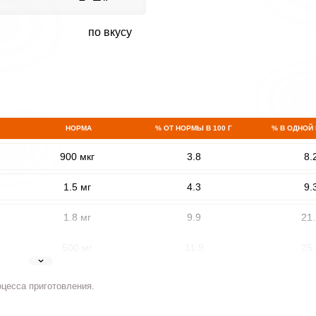
по вкусу
НОРМА
% ОТ НОРМЫ В 100 Г
% В ОДНОЙ
900 мкг
3.8
8.
1.5 мг
4.3
9.
1.8 мг
9.9
21.
500 мг
11.9
25.
5 мг
18.1
38.
оцесса приготовления.
2 мг
5.5
11.