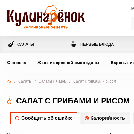
К
🍆
🍵
САЛАТЫ
ПЕРВЫЕ БЛЮДА
Окрошка
Желе из красной смородины
Варенье и
/
Салаты
/
Салаты с яйцом
/
Салат с грибами и рисом
САЛАТ С ГРИБАМИ И РИСОМ
Сообщить об ошибке
Калорийность