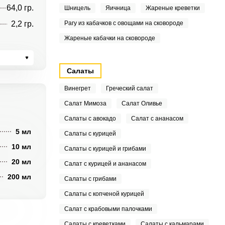
64,0 гр.
Шницель
Яичница
Жареные креветки
2,2 гр.
Рагу из кабачков с овощами на сковороде
Жареные кабачки на сковороде
Салаты
Винегрет
Греческий салат
Салат Мимоза
Салат Оливье
Салаты с авокадо
Салат с ананасом
5 мл
Салаты с курицей
10 мл
Салаты с курицей и грибами
20 мл
Салат с курицей и ананасом
200 мл
Салаты с грибами
Салаты с копченой курицей
Салат с крабовыми палочками
Салаты с креветками
Салаты с кальмарами