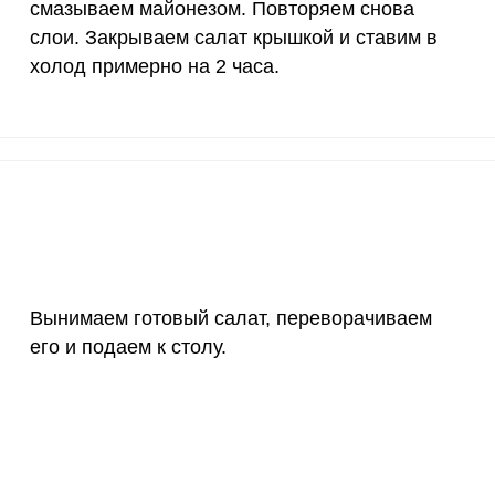
смазываем майонезом. Повторяем снова
слои. Закрываем салат крышкой и ставим в
2 мкг
20.6
44.
холод примерно на 2 часа.
1000 мкг
10
21.
200 мкг
0.6
1.
200 мкг
30.7
6
55 мкг
15.4
33.
4000 мкг
0.8
1.
Вынимаем готовый салат, переворачиваем
50 мкг
8.5
18.
его и подаем к столу.
12 мг
6.7
14.
1200 мкг
4.8
10.
20 мкг
0
0