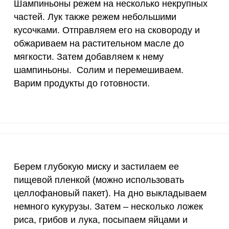
Шампиньоны режем на несколько некрупных
30 мг
98.8
212
частей. Лук также режем небольшими
кусочками. Отправляем его на сковороду и
400 мг
6.2
13.
обжариваем на растительном масле до
Запомнить меня
1300 мг
5.2
11.
мягкости. Затем добавляем к нему
тесь с
Правилами сайта
,
шампиньоны. Солим и перемешиваем.
ВХОД
500 мг
9.6
20.
олитикой обработки
Варим продукты до готовности.
ельским соглашением
ЕЩЕ НЕ ЗАРЕГИСТРИРОВАННЫ?
800 мг
14
30.
Забыли пароль?
2300 мг
1.6
3.
и и рисом легко! Для начала подготовим яйца и рис.
30 мкг
155
333
е должен быть рассыпчатым. Отваренные яйца наре
щаем от шелухи.
18 мг
4.8
10.
Берем глубокую миску и застилаем ее
пищевой пленкой (можно использовать
150 мкг
5
10.
целлофановый пакет). На дно выкладываем
10 мкг
56.4
121
немного кукурузы. Затем – несколько ложек
риса, грибов и лука, посыпаем яйцами и
70 мкг
0
0