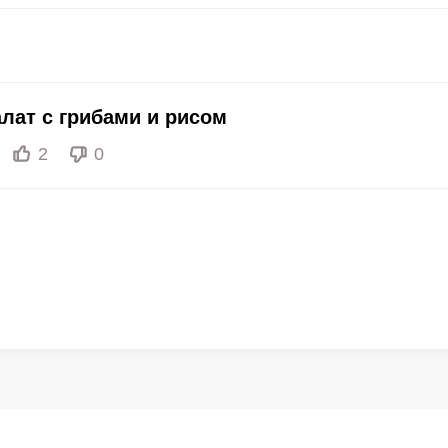
70 мкг
3.5
7.
лат с грибами и рисом
2
0