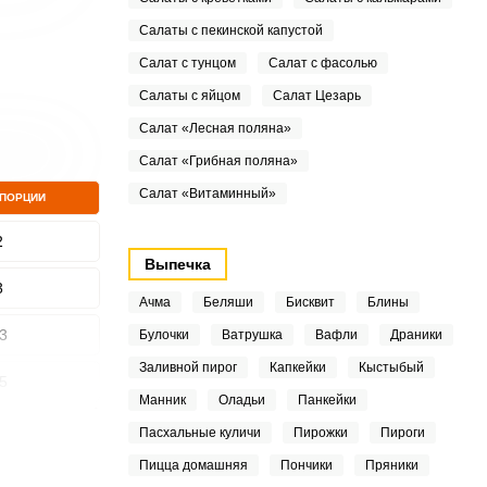
Салаты с пекинской капустой
Салат с тунцом
Салат с фасолью
Салаты с яйцом
Салат Цезарь
Салат «Лесная поляна»
Салат «Грибная поляна»
Салат «Витаминный»
 ПОРЦИИ
2
Выпечка
3
Ачма
Беляши
Бисквит
Блины
3
Булочки
Ватрушка
Вафли
Драники
Заливной пирог
Капкейки
Кыстыбый
5
Манник
Оладьи
Панкейки
9
Пасхальные куличи
Пирожки
Пироги
Пицца домашняя
Пончики
Пряники
9