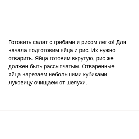
400 мкг
5.8
12.
3 мкг
2.2
4.
90 мкг
3.8
8.
Готовить салат с грибами и рисом легко! Для
начала подготовим яйца и рис. Их нужно
10 мкг
2.8
6.
отварить. Яйца готовим вкрутую, рис же
15 мг
1.6
3.
должен быть рассыпчатым. Отваренные
ВХОД НА САЙТ
РЕГИСТРАЦИЯ
яйца нарезаем небольшими кубиками.
50 мг
7.4
15.
Луковицу очищаем от шелухи.
е
Войдите
120 мкг
0.1
0.
с помощью социальных сетей:
20 мг
14.9
32.
2500 мг
8.9
19.
или
1000 мг
1.5
3.