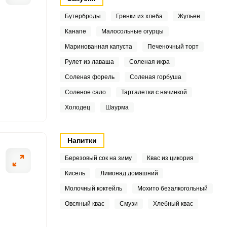
.5
Бутерброды
Гренки из хлеба
Жульен
3
Канапе
Малосольные огурцы
Маринованная капуста
Печеночный торт
2
Рулет из лаваша
Соленая икра
6
ОТПРАВИТЬ СООБЩЕНИЕ
Соленая форель
Соленая горбуша
Соленое сало
Тарталетки с начинкой
2
Холодец
Шаурма
4
 Их нужно отварить. Яйца
Шампиньоны реж
.3
заем небольшими
Отправляем его 
Напитки
нему шампиньон
Березовый сок на зиму
Квас из цикория
2
Кисель
Лимонад домашний
8
Молочный коктейль
Мохито безалкогольный
.3
Овсяный квас
Смузи
Хлебный квас