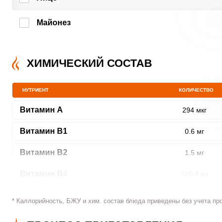
Майонез
ХИМИЧЕСКИЙ СОСТАВ
НУТРИЕНТ
КОЛИЧЕСТВО
Витамин A
294 мкг
Витамин В1
0.6 мг
Витамин В2
1.5 мг
Витамин В4
510.4 мг
Витамин В5
7.8 мг
* Каллорийность, БЖУ и хим. состав блюда приведены без учета пр
Витамин В6
0.9 мг