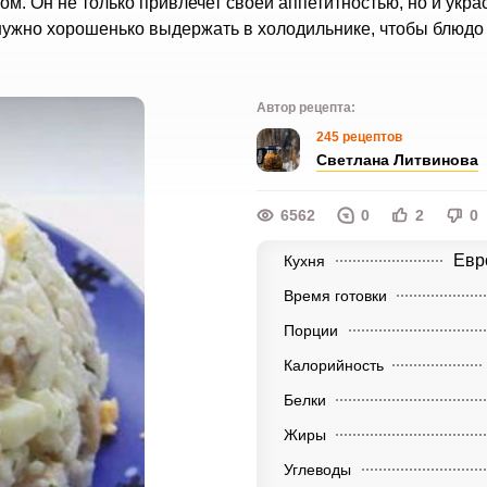
м. Он не только привлечет своей аппетитностью, но и украс
 нужно хорошенько выдержать в холодильнике, чтобы блюдо
Автор рецепта:
245 рецептов
Светлана Литвинова
6562
0
2
0
Евр
Кухня
Время готовки
Порции
Калорийность
Белки
Жиры
Углеводы