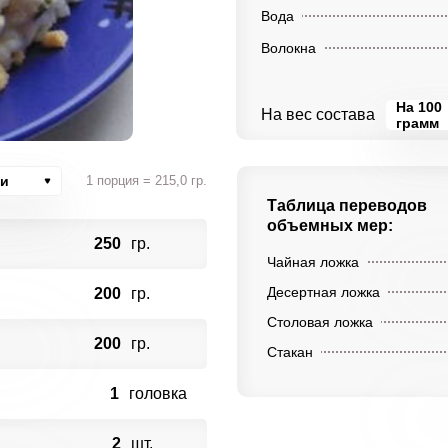
Вода
Волокна
На 100
На вес состава
грамм
ии
1 порция = 215,0 гр.
Таблица переводов
объемных мер:
250
гр.
Чайная ложка
Десертная ложка
200
гр.
Столовая ложка
200
гр.
Стакан
1
головка
2
шт.