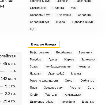
ит стол
Гороховый суп
Окрошка
Рассольник
 не
Свекольник
Солянка
Уха
Фасолевый суп
Суп харчо
Холодник
Холодный суп
Шурпа
Щавелевый суп
Щи
Вторые блюда
Бефстроганов
Бешбармак
Буженина
опейская
Голубцы
Гуляш
Жаркое
Запеканки
45 мин.
Зразы
Колбаса домашняя
Котлеты
4
Лазанья
Люля-кебаб
Мусака
142 ккал
Мясо по-французски
Омлет
Отбивные
5,3 гр.
Плов
Овощное рагу
Ризотто
Соте
2,2 гр.
Стейк
Тефтели
Фрикадельки
25,4 гр.
Цыпленок табака
Чахохбили
Шашлык