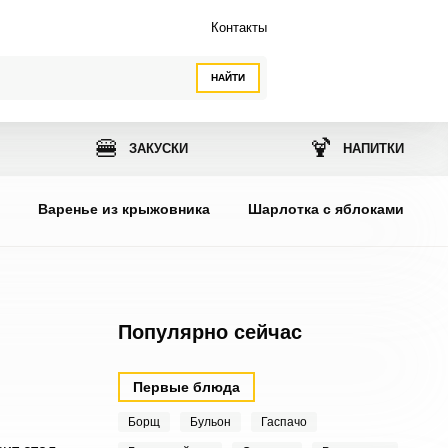
Контакты
НАЙТИ
🍔
🍹
ЗАКУСКИ
НАПИТКИ
ы
Варенье из крыжовника
Шарлотка с яблоками
Популярно сейчас
Первые блюда
Борщ
Бульон
Гаспачо