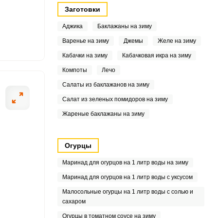
Заготовки
4
Аджика
Баклажаны на зиму
4
Варенье на зиму
Джемы
Желе на зиму
Кабачки на зиму
Кабачковая икра на зиму
2
Компоты
Лечо
6
Салаты из баклажанов на зиму
Салат из зеленых помидоров на зиму
2
Жареные баклажаны на зиму
8
3
Огурцы
Маринад для огурцов на 1 литр воды на зиму
5
Маринад для огурцов на 1 литр воды с уксусом
4
Малосольные огурцы на 1 литр воды с солью и
сахаром
Огурцы в томатном соусе на зиму