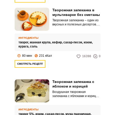
Творожная запеканка в
мультиварке без сметаны
Творожная запеканка – один из
вкусных и полезных десертов.
Добавление манки в запеканку
делает ее более воздушной, а
сухофрукты придают ей
ИНГРЕДИЕНТЫ
приятный вкус и обогащают
творог,
манная крупа,
кефир,
сахар-песок,
изюм,
витаминами.
курага,
соль
80 мин
231 кКал
16398
0
СМОТРЕТЬ РЕЦЕПТ
Творожная запеканка с
яблоком и корицей
Воздушная творожная
запеканка с яблоками и корицей
станет любимым завтраком или
ужином вашей семьи.
Прекрасное сочетание сладкого
ИНГРЕДИЕНТЫ
теста и сухофруктов с кислинкой
творог 5%,
изюм,
сахар-песок,
мука пшеничная,