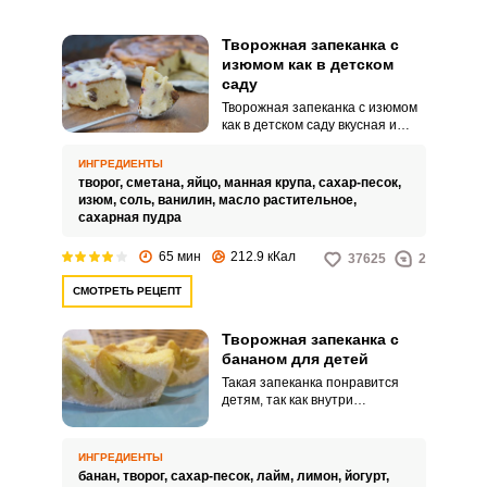
Творожная запеканка с
изюмом как в детском
саду
Творожная запеканка с изюмом
как в детском саду вкусная и
выглядит очень аппетитно! Вкус
этой запеканки напомнит
ИНГРЕДИЕНТЫ
моменты детства, ведь она
творог,
сметана,
яйцо,
манная крупа,
сахар-песок,
очень похожа на ту, что готовили
изюм,
соль,
ванилин,
масло растительное,
в детском саду. Нежная,
сахарная пудра
плотная, с вкраплениями изюма
и выраженным кисломолочным
65 мин
212.9 кКал
37625
2
вкусом.
СМОТРЕТЬ РЕЦЕПТ
Творожная запеканка с
бананом для детей
Такая запеканка понравится
детям, так как внутри
«спрятаны» кусочки банана, а
сама творожная масса очень
нежная и сочная. Сверху
ИНГРЕДИЕНТЫ
запеканка румяная и
банан,
творог,
сахар-песок,
лайм,
лимон,
йогурт,