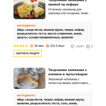
Творожная запеканка с
манкой на кефире
Отличная запеканка для
завтрака или полдника. Нежный
творожный вкус прекрасно
сочетается с сочностью изюма.
ИНГРЕДИЕНТЫ
яйцо,
сахар-песок,
манная крупа,
творог,
кефир,
разрыхлитель теста,
масло сливочное,
изюм,
цукаты,
сухари панировочные,
ванилин
60 мин
202.5 кКал
14297
0
СМОТРЕТЬ РЕЦЕПТ
Творожная запеканка с
изюмом в мультиварке
Творожную запеканку с
легкостью можно приготовить в
мультиварке. В ней запеканка
равномерно пропекается и
получается нежной и
ИНГРЕДИЕНТЫ
воздушной.
яйцо,
сахар-песок,
творог,
кефир,
манная крупа,
ванилин,
разрыхлитель теста,
соль,
изюм,