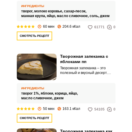
садике. Это упрощает процесс
ее приготовления.
ИНГРЕДИЕНТЫ
творог,
молоко коровье,
сахар-песок,
манная крупа,
яйцо,
масло сливочное,
соль,
джем
60 мин
204.6 кКал
61771
0
СМОТРЕТЬ РЕЦЕПТ
Творожная запеканка с
яблоками пп
Творожная запеканка – это
полезный и вкусный десерт.
Отсутствие сахара делает
запеканку диетическим блюдом.
ИНГРЕДИЕНТЫ
творог 1%,
яблоки,
корица,
яйцо,
масло сливочное,
джем
50 мин
163.1 кКал
54105
0
СМОТРЕТЬ РЕЦЕПТ
Творожная запеканка как