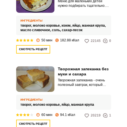
Меню для маленьких детей
нужно подбирать тщательно.
Творожная запеканка должна
быть полезной и в то же время
вкусной.
ИНГРЕДИЕНТЫ
творог,
молоко коровье,
изюм,
яйцо,
манная крупа,
масло сливочное,
соль,
сахар-песок
50 мин
182.88 кКал
22145
0
СМОТРЕТЬ РЕЦЕПТ
Творожная запеканка без
муки и сахара
Творожная запеканка - очень
полезный завтрак, который
станет еще лучше, если
приготовить его без муки и
сахара. Такая запеканка менее
ИНГРЕДИЕНТЫ
калорийная, чем обычная и
творог,
молоко коровье,
яйцо,
манная крупа
более натуральная.
60 мин
94.1 кКал
20219
1
СМОТРЕТЬ РЕЦЕПТ