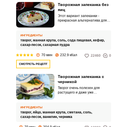
Творожная запеканка без
яиц
Этот вариант запеканки -
прекрасная альтернатива для
тех, кто по каким-то причинам не
ест яйца. Заменить этот
ингредиент легко с помощью
ИНГРЕДИЕНТЫ
соды, гашенной кефиром, это
творог,
манная крупа,
соль,
сода пищевая,
кефир,
придаст воздушную
сахар-песок,
сахарная пудра
консистенцию готовому блюду.
70 мин
232.9 кКал
22460
0
СМОТРЕТЬ РЕЦЕПТ
ВХОД НА САЙТ
РЕГИСТРАЦИЯ
Творожная запеканка с
Войдите
черникой
с помощью социальных сетей:
Творог очень полезен для
растущего и даже уже
выросшего организма. Но что,
если творог в сыром виде есть
не хочется.
ИНГРЕДИЕНТЫ
или
творог,
яйцо,
манная крупа,
сметана,
соль,
сахар-песок,
ванилин,
черника
70 мин
204.9 кКал