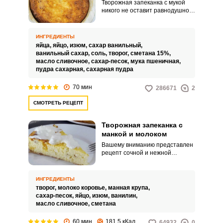
Творожная запеканка с мукой
никого не оставит равнодушной!
Не знаете, как ввести в рацион
ребенка творог и сделать так,
чтобы он кушал его с
ИНГРЕДИЕНТЫ
удовольствием? Помощником в
яйца,
яйцо,
изюм,
сахар ванильный,
этом деле может стать
ванильный сахар,
соль,
творог,
сметана 15%,
творожная запеканка. По
масло сливочное,
сахар-песок,
мука пшеничная,
данному рецепту она готовится
пудра сахарная,
сахарная пудра
очень быстро.
70 мин
286671
2
СМОТРЕТЬ РЕЦЕПТ
Творожная запеканка с
манкой и молоком
Вашему вниманию представлен
рецепт сочной и нежной
творожной запеканки, вкус
которой подарит воспоминания
из детства. Готовится запеканка
ИНГРЕДИЕНТЫ
просто и быстро из
творог,
молоко коровье,
манная крупа,
ингредиентов, которые всегда
сахар-песок,
яйцо,
изюм,
ванилин,
под рукой.
масло сливочное,
сметана
60 мин
181.5 кКал
64932
0