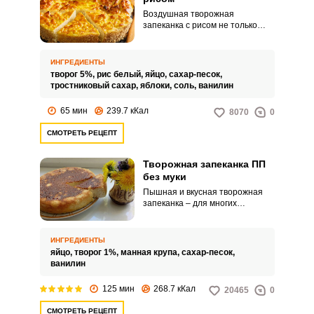
Воздушная творожная
запеканка с рисом не только
поразит вас своим
великолепным вкусом, но и
порадует глаз яблочно-
ИНГРЕДИЕНТЫ
карамельным оформлением.
творог 5%,
рис белый,
яйцо,
сахар-песок,
Удачное сочетание нежного
тростниковый сахар,
яблоки,
соль,
ванилин
творога, сладких яблок и
ароматного коричневого сахара
65 мин
239.7 кКал
8070
0
откроют для вас новый вкус
запеканки, который вы еще не
СМОТРЕТЬ РЕЦЕПТ
пробовали.
Творожная запеканка ПП
без муки
Пышная и вкусная творожная
запеканка – для многих
любимое блюдо из детства.
Наша запеканка идеально
подходит для детского и
ИНГРЕДИЕНТЫ
диетического меню, ведь мы
яйцо,
творог 1%,
манная крупа,
сахар-песок,
готовим ее без муки.
ванилин
125 мин
268.7 кКал
20465
0
СМОТРЕТЬ РЕЦЕПТ