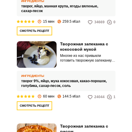
ИНГРЕДИЕНТЫ
кружки или креманки.
творог,
яйцо,
манная крупа,
ягоды вяленые,
Приготовить такой десерт по
сахар-песок
силам даже ребенку, стоит лишь
смешать необходимые
15 мин
259.5 кКал
34669
0
ингредиенты, подождать
несколько минут и можно
СМОТРЕТЬ РЕЦЕПТ
наслаждаться вкусным
десертом!
Творожная запеканка с
кокосовой мукой
Многие из нас привыкли
готовить творожную запеканку с
манкой или пшеничной мукой.
Сегодня мы приготовим
творожную запеканку с
ИНГРЕДИЕНТЫ
добавлением кокосовой муки.
творог 9%,
яйцо,
мука кокосовая,
какао-порошок,
голубика,
сахар-песок,
соль
60 мин
144.5 кКал
24044
1
СМОТРЕТЬ РЕЦЕПТ
Творожная запеканка с
рисом