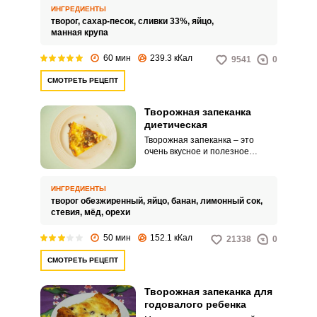
а белок приготовить отдельно,
ИНГРЕДИЕНТЫ
то тесто будет безумно
творог,
сахар-песок,
сливки 33%,
яйцо,
нежным.
манная крупа
60 мин
239.3 кКал
9541
0
СМОТРЕТЬ РЕЦЕПТ
Творожная запеканка
диетическая
Творожная запеканка – это
очень вкусное и полезное
блюдо. Оно отлично подойдет
для диетического меню, а также
любителей пп рациона.
ИНГРЕДИЕНТЫ
творог обезжиренный,
яйцо,
банан,
лимонный сок,
стевия,
мёд,
орехи
50 мин
152.1 кКал
21338
0
СМОТРЕТЬ РЕЦЕПТ
Творожная запеканка для
годовалого ребенка