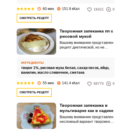
60 мин
151.9 кКал
18421
0
СМОТРЕТЬ РЕЦЕПТ
Творожная запеканка пп с
рисовой мукой
Вашему вниманию представлен
рецепт диетической, но не
менее вкусной творожной
запеканки пп с рисовой мукой.
Несмотря на минимальное
ИНГРЕДИЕНТЫ
количество ингредиентов,
творог 1%,
рисовая мука белая,
сахар-песок,
яйцо,
получается выпечка сытной и
ванилин,
масло сливочное,
сметана
полезной.
55 мин
141.4 кКал
88775
0
СМОТРЕТЬ РЕЦЕПТ
Творожная запеканка в
мультиварке как в садике
Вашему вниманию представлен
несложный вариант творожной
запеканки в мультиварке как в