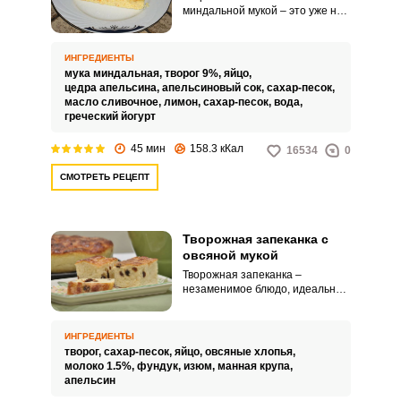
миндальной мукой – это уже не
просто привычное блюдо из
детского сада или школы. Такой
вариант запеканки больше
ИНГРЕДИЕНТЫ
похож на изысканный десерт.
мука миндальная,
творог 9%,
яйцо,
цедра апельсина,
апельсиновый сок,
сахар-песок,
масло сливочное,
лимон,
сахар-песок,
вода,
греческий йогурт
45 мин
158.3 кКал
16534
0
СМОТРЕТЬ РЕЦЕПТ
Творожная запеканка с
овсяной мукой
Творожная запеканка –
незаменимое блюдо, идеально
подходящее для завтрака и
ужина. Использование в
рецепте овсяной муки делает
ИНГРЕДИЕНТЫ
это блюдо диетическим, а
творог,
сахар-песок,
яйцо,
овсяные хлопья,
присутствие в нем орехов и
молоко 1.5%,
фундук,
изюм,
манная крупа,
изюма – питательным и
апельсин
полезным.