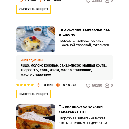
13883
0
СМОТРЕТЬ РЕЦЕПТ
Запомнить меня
Творожная запеканка как
в школе
ВХОД
Творожная запеканка, как в
школьной столовой, готовится
очень просто. Очень важно
ЕЩЕ НЕ ЗАРЕГИСТРИРОВАННЫ?
использовать для
приготовления такой запеканки
ИНГРЕДИЕНТЫ
качественный творог, который и
Забыли пароль?
яйцо,
молоко коровье,
сахар-песок,
манная крупа,
обеспечит тот самый нежный
творог 9%,
соль,
изюм,
масло сливочное,
вкус.
масло сливочное
70 мин
187.8 кКал
56180
0
СМОТРЕТЬ РЕЦЕПТ
Тыквенно-творожная
запеканка ПП
Творожная запеканка может
стать отличным пп-десертом.
Добавление тыквы и изюма