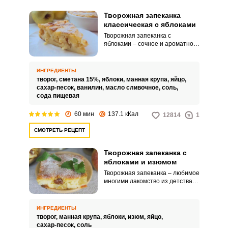
Творожная запеканка
классическая с яблоками
Творожная запеканка с
яблоками – сочное и ароматное
блюдо. Его даже можно назвать
диетическим.
ИНГРЕДИЕНТЫ
творог,
сметана 15%,
яблоки,
манная крупа,
яйцо,
сахар-песок,
ванилин,
масло сливочное,
соль,
сода пищевая
60 мин
137.1 кКал
12814
1
СМОТРЕТЬ РЕЦЕПТ
Творожная запеканка с
яблоками и изюмом
Творожная запеканка – любимое
многими лакомство из детства.
Добавление яблок и изюма
придаст необычный вкус
десерту.
ИНГРЕДИЕНТЫ
творог,
манная крупа,
яблоки,
изюм,
яйцо,
сахар-песок,
соль