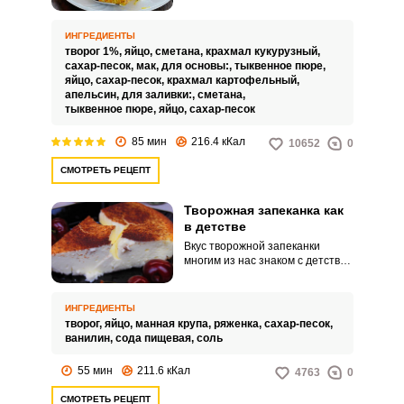
вызовет восторг и бурю эмоций
от одного только появления на
столе. Великолепное сочетание
ИНГРЕДИЕНТЫ
творога и тыквы, подчеркнутое
творог 1%,
яйцо,
сметана,
крахмал кукурузный,
тонкими нотками цитрусового
сахар-песок,
мак,
для основы:,
тыквенное пюре,
аромата объединились в этом
яйцо,
сахар-песок,
крахмал картофельный,
потрясающем десерте, который
апельсин,
для заливки:,
сметана,
может позволить себе каждый,
тыквенное пюре,
яйцо,
сахар-песок
ведь отсутствие в рецепте муки
и манки делает его легким и
85 мин
216.4 кКал
10652
0
воздушным, а это так важно для
людей соблюдающих
СМОТРЕТЬ РЕЦЕПТ
безглютеновую диету и
придерживающихся
правильного питания!
Творожная запеканка как
в детстве
Вкус творожной запеканки
многим из нас знаком с детства.
Кому-то ее готовила мама или
бабушка, а кто-то наслаждался
ее вкусом в саду.
ИНГРЕДИЕНТЫ
творог,
яйцо,
манная крупа,
ряженка,
сахар-песок,
ванилин,
сода пищевая,
соль
55 мин
211.6 кКал
4763
0
СМОТРЕТЬ РЕЦЕПТ