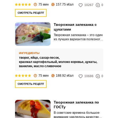
орехи.
75 мин
157.75 кКал
10267
0
СМОТРЕТЬ РЕЦЕПТ
Творожная запеканка с
цукатами
Творожная запеканка – это один
из лучших вариантов полезного
завтрака. Творог содержит
кальций, так необходимый для
нашего организма, а также
ИНГРЕДИЕНТЫ
другие важные витамины и
творог,
яйцо,
сахар-песок,
минералы.
крахмал картофельный,
молоко коровье,
цукаты,
ванилин,
масло сливочное
75 мин
188.92 кКал
10686
0
СМОТРЕТЬ РЕЦЕПТ
Творожная запеканка по
ГОСТу
В советские времена большое
внимание уделялось качеству