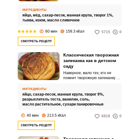
позволяет существенно
сократить количество сахара, а
ИНГРЕДИЕНТЫ
манка вместо муки создаст
яйцо,
мёд,
сахар-песок,
манная крупа,
творог 1%,
необходимую плотную
тыква,
изюм,
масло сливочное
структуру.
60 мин
158.3 кКал
5715
0
СМОТРЕТЬ РЕЦЕПТ
Классическая творожная
запеканка как в детском
саду
Наверное, мало тех, кто не
помнит творожную запеканку из
детского садика. Волшебный
вкус из детства, который можно
ИНГРЕДИЕНТЫ
повторить и сегодня по очень
яйцо,
сахар-песок,
манная крупа,
творог 9%,
простому рецепту.
разрыхлитель теста,
ванилин,
соль,
масло растительное,
сухари панировочные
40 мин
213.5 кКал
6818
0
СМОТРЕТЬ РЕЦЕПТ