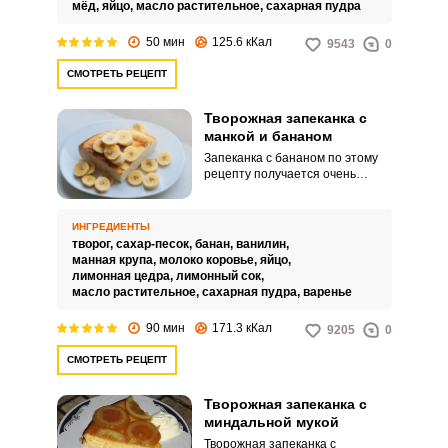
привлекательная.
мёд,
яйцо,
масло растительное,
сахарная пудра
50 мин
125.6 кКал
9543
0
СМОТРЕТЬ РЕЦЕПТ
Творожная запеканка с
манкой и бананом
Запеканка с бананом по этому
рецепту получается очень
нежной, а все потому, что
запекать ее рекомендуется при
низкой температуре. Банан
ИНГРЕДИЕНТЫ
добавляет сочности и аромата.
творог,
сахар-песок,
банан,
ванилин,
манная крупа,
молоко коровье,
яйцо,
лимонная цедра,
лимонный сок,
масло растительное,
сахарная пудра,
варенье
90 мин
171.3 кКал
9205
0
СМОТРЕТЬ РЕЦЕПТ
Творожная запеканка с
миндальной мукой
Творожная запеканка с