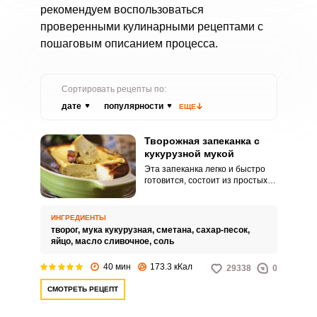
рекомендуем воспользоваться
проверенными кулинарными рецептами с
пошаговым описанием процесса.
Сортировать рецепты по:
дате
популярности
ЕЩЕ
Творожная запеканка с
кукурузной мукой
Эта запеканка легко и быстро
готовится, состоит из простых и
доступных ингредиентов. С
чашечкой чая творожная
запеканка будет вкусной и в
ИНГРЕДИЕНТЫ
холодном, и горячем варианте.
творог,
мука кукурузная,
сметана,
сахар-песок,
яйцо,
масло сливочное,
соль
40 мин
173.3 кКал
29338
0
СМОТРЕТЬ РЕЦЕПТ