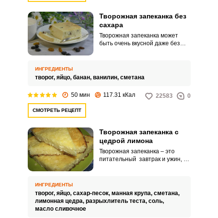
Творожная запеканка без
сахара
Творожная запеканка может
быть очень вкусной даже без
сахара. Существует множество
натуральных продуктов,
которые с легкостью смогут его
ИНГРЕДИЕНТЫ
заменить (бананы, курага, изюм
творог,
яйцо,
банан,
ванилин,
сметана
и др.) Такая запеканка менее
калорийная и намного
50 мин
117.31 кКал
22583
0
полезнее.
СМОТРЕТЬ РЕЦЕПТ
Творожная запеканка с
цедрой лимона
Творожная запеканка – это
питательный завтрак и ужин, а
также сладкий десерт к чаю. А
еще, это одно из немногих блюд,
которое дети по-настоящему
ИНГРЕДИЕНТЫ
любят! Приготовить ее совсем
творог,
яйцо,
сахар-песок,
манная крупа,
сметана,
просто и можно бесконечно
лимонная цедра,
разрыхлитель теста,
соль,
экспериментировать, добавляя
масло сливочное
цедру лимона, сухофрукты или