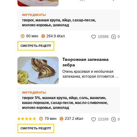
продукции, поэтому ГОСТ
соблюдали, и это придавало
уверенности в том, что в
ИНГРЕДИЕНТЫ
общепите еда высокого
творог,
манная крупа,
яйцо,
сахар-песок,
качества. Многие помнят
молоко коровье,
шоколад
запеканку из детского сада и
хотят приготовить такую же,
60 мин
264.9 кКал
10589
0
чтобы вспомнить вкус из детства
или накормить детвору
СМОТРЕТЬ РЕЦЕПТ
полезной едой.
Творожная запеканка
зебра
Очень красивая и необычная
запеканка, которая готовится из
простых ингредиентов, и не
займёт у вас много времени.
Сочетание шоколадных и
ИНГРЕДИЕНТЫ
творожных слоёв десерта
творог 5%,
манная крупа,
яйцо,
соль,
ванилин,
разнообразят ваше
какао-порошок,
сахар-песок,
масло сливочное,
повседневное меню и создадут
молоко коровье,
шоколад
на вашем столе праздник.
70 мин
237.2 кКал
12109
0
СМОТРЕТЬ РЕЦЕПТ