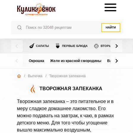
НАЙТИ
🍆
🍵
🍲
САЛАТЫ
ПЕРВЫЕ БЛЮДА
ВТОРЫЕ БЛЮДА
Окрошка
Желе из красной смородины
Варенье из в
/
Выпечка
/
Творожная запеканка
ТВОРОЖНАЯ ЗАПЕКАНКА
Творожная запеканка – это питательное и в
меру сладкое домашнее лакомство. Его
можно подавать на завтрак, к чаю, в рамках
детского меню. Для того чтобы угощение
вышло максимально воздушным,