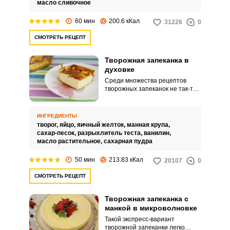
масло сливочное
60 мин
200.6 кКал
31226
0
СМОТРЕТЬ РЕЦЕПТ
Творожная запеканка в
духовке
Среди множества рецептов
творожных запеканок не так-то
просто выбрать свой любимый.
И надо ли? Каждый раз вкусу
открываются новые оттенки и
ИНГРЕДИЕНТЫ
нюансы.
творог,
яйцо,
яичный желток,
манная крупа,
сахар-песок,
разрыхлитель теста,
ванилин,
масло растительное,
сахарная пудра
50 мин
213.83 кКал
20107
0
СМОТРЕТЬ РЕЦЕПТ
Творожная запеканка с
манкой в микроволновке
Такой экспресс-вариант
творожной запеканки легко