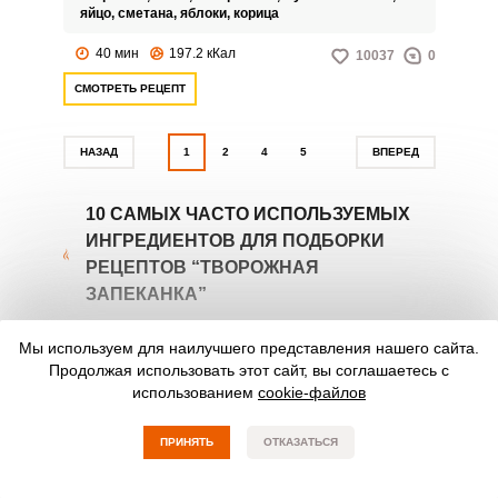
яблок, идеально подчеркнутое
яйцо,
сметана,
яблоки,
корица
ароматом корицы придется по
вкусу вашим домочадцам и
40 мин
197.2 кКал
10037
0
заставит всю семью собраться
за большим столом для
СМОТРЕТЬ РЕЦЕПТ
приятного чаепития.
НАЗАД
1
2
4
5
ВПЕРЕД
10 САМЫХ ЧАСТО ИСПОЛЬЗУЕМЫХ
ИНГРЕДИЕНТОВ ДЛЯ ПОДБОРКИ
РЕЦЕПТОВ “ТВОРОЖНАЯ
ЗАПЕКАНКА”
ПРОДУКТ НА 100Г
БЕЛКИ
ЖИРЫ
УГЛЕВОДЫ
Мы используем для наилучшего представления нашего сайта.
Продолжая использовать этот сайт, вы соглашаетесь с
Яйцо
12.7
11.5
0.7
использованием
cookie-файлов
157
ПРИНЯТЬ
ОТКАЗАТЬСЯ
Сахар-песок
0
0
100