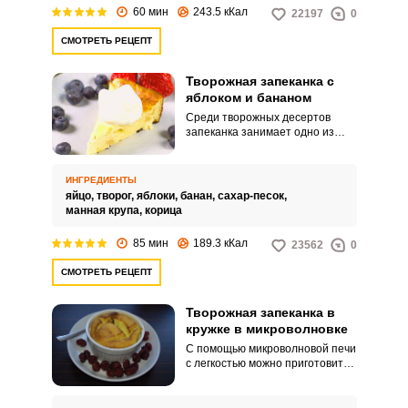
60 мин
243.5 кКал
22197
0
СМОТРЕТЬ РЕЦЕПТ
Творожная запеканка с
яблоком и бананом
Среди творожных десертов
запеканка занимает одно из
самых почетных мест. Она очень
вкусна, ведь ее основа – творог,
который так полезен для
ИНГРЕДИЕНТЫ
нашего организма.
яйцо,
творог,
яблоки,
банан,
сахар-песок,
манная крупа,
корица
85 мин
189.3 кКал
23562
0
СМОТРЕТЬ РЕЦЕПТ
Творожная запеканка в
кружке в микроволновке
С помощью микроволновой печи
с легкостью можно приготовить
потрясающие десерты, а вместо
привычных форм для выпечки
отлично подойдут красивые