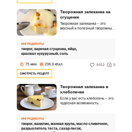
Творожная запеканка на
сгущенке
Творожная запеканка – это
вкусный и полезный творожный
десерт. Существует множество
рецептов ее приготовления и
каждый раз – это шедевр.
ИНГРЕДИЕНТЫ
творог,
вареная сгущенка,
яйцо,
крахмал кукурузный,
соль
75 мин
206.9 кКал
9452
0
СМОТРЕТЬ РЕЦЕПТ
Творожная запеканка в
хлебопечке
Если у вас есть хлебопечь – это
чудесная возможность
наслаждаться не только свежим
хлебом, но и вкусными
десертами. Приготовление
ИНГРЕДИЕНТЫ
запеканки в хлебопечи займет
творог,
ванилин,
манная крупа,
масло сливочное,
немного больше времени, чем
разрыхлитель теста,
сахар-песок,
обычно, но в результате вы