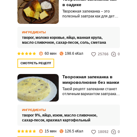
в садике
Творожная запеканка – это
полезный завтрак как для детей,
так и взрослых. Для получения
пышной и вкусной запеканки
необходимо использовать
ИНГРЕДИЕНТЫ
только свежие и натуральные
творог,
молоко коровье,
яйцо,
манная крупа,
продукты.
масло сливочное,
сахар-песок,
соль,
сметана
60 мин
198.6 кКал
25766
0
СМОТРЕТЬ РЕЦЕПТ
Творожная запеканка в
микроволновке без манки
Такой рецепт запеканки станет
отличным вариантом завтрака
на скорую руку. Готовится
творожная запеканка из
минимального набора самых
ИНГРЕДИЕНТЫ
обычных продуктов.
творог 9%,
яйцо,
изюм,
масло сливочное,
сахар-песок,
крахмал картофельный
15 мин
126.5 кКал
18092
0