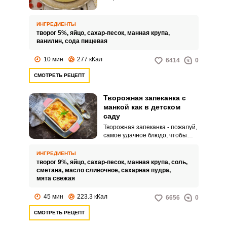
можно приготовить на завтрак,
когда мало времени в
распоряжении, но нужно
ИНГРЕДИЕНТЫ
хорошо позавтракать. Если
творог 5%,
яйцо,
сахар-песок,
манная крупа,
полить вареньем, или
ванилин,
сода пищевая
сгущенкой, или посыпать
тертым шоколадом, то можно
10 мин
277 кКал
6414
0
каждый раз придать запеканке
разный вкус и разнообразить
СМОТРЕТЬ РЕЦЕПТ
подачу.
Творожная запеканка с
манкой как в детском
саду
Творожная запеканка - пожалуй,
самое удачное блюдо, чтобы
утилизировать творог с
максимально вкусным
ИНГРЕДИЕНТЫ
результатом. Даже дети не
творог 9%,
яйцо,
сахар-песок,
манная крупа,
соль,
отказываются от кусочка этой
сметана,
масло сливочное,
сахарная пудра,
нежной выпечки.
мята свежая
45 мин
223.3 кКал
6656
0
СМОТРЕТЬ РЕЦЕПТ