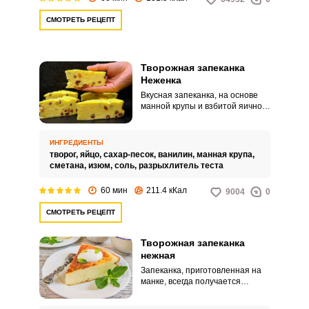
СМОТРЕТЬ РЕЦЕПТ
Творожная запеканка
Неженка
Вкусная запеканка, на основе
манной крупы и взбитой яичной
массы. Такое блюдо понравится
как взрослым, так и детям.
ИНГРЕДИЕНТЫ
творог,
яйцо,
сахар-песок,
ванилин,
манная крупа,
сметана,
изюм,
соль,
разрыхлитель теста
60 мин
211.4 кКал
9004
0
СМОТРЕТЬ РЕЦЕПТ
Творожная запеканка
нежная
Запеканка, приготовленная на
манке, всегда получается
особенно вкусной. А если
добавить в нее немного сливок,