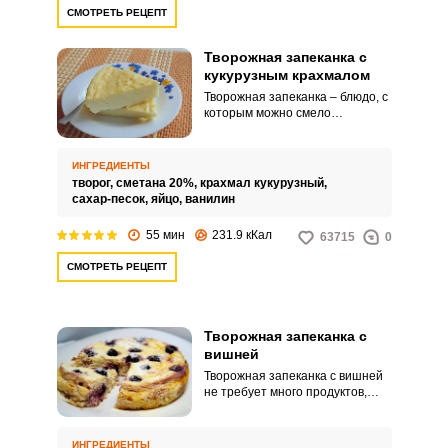
СМОТРЕТЬ РЕЦЕПТ
Творожная запеканка с
кукурузным крахмалом
Творожная запеканка – блюдо, с
которым можно смело
экспериментировать. Хотите
приготовить запеканку баз
манной крупы и муки? Это
ИНГРЕДИЕНТЫ
вполне реально, просто
творог,
сметана 20%,
крахмал кукурузный,
добавьте в творожную смесь
сахар-песок,
яйцо,
ванилин
кукурузный крахмал и ваш
десерт останется таким же
55 мин
231.9 кКал
63715
0
вкусным, увеличив при этом
свою полезность.
СМОТРЕТЬ РЕЦЕПТ
Творожная запеканка с
вишней
Творожная запеканка с вишней
не требует много продуктов,
готовится просто и быстро. В
ситуации, когда нужно что-то
быстро подать к чаю, этот
ИНГРЕДИЕНТЫ