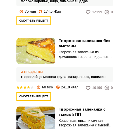
молоко коровье,
яйцо,
лимонная цедра
получите настоящее
гастрономическое наслаждение.
75 мин
174.5 кКал
12159
0
СМОТРЕТЬ РЕЦЕПТ
Творожная запеканка без
сметаны
Творожная запеканка из
домашнего творога – идеальный
вариант для вкусного ужина или
полезного завтрака. Требуется
всего лишь наличие нескольких
ИНГРЕДИЕНТЫ
ингредиентов, немного времени
творог,
яйцо,
манная крупа,
сахар-песок,
ванилин
и стараний – и на вашем столе
это замечательное ароматное
60 мин
241.9 кКал
10190
0
блюдо, которое соберет за
столом всю семью.
СМОТРЕТЬ РЕЦЕПТ
Творожная запеканка с
тыквой ПП
Красочная, яркая и сочная
творожная запеканка с тыквой