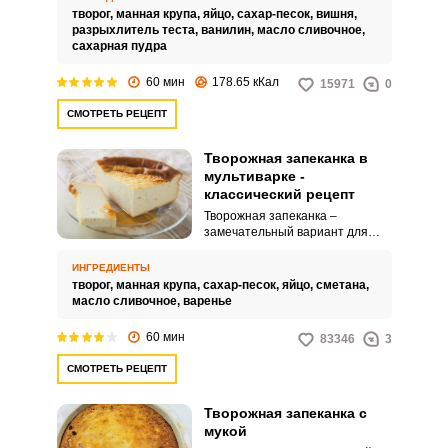
рецепт выручит вас.
творог,
манная крупа,
яйцо,
сахар-песок,
вишня,
разрыхлитель теста,
ванилин,
масло сливочное,
сахарная пудра
60 мин
178.65 кКал
15971
0
СМОТРЕТЬ РЕЦЕПТ
Творожная запеканка в
мультиварке -
классический рецепт
Творожная запеканка –
замечательный вариант для
завтрака или дневного перекуса.
Готовится она очень легко,
ИНГРЕДИЕНТЫ
никаких специальных навыков
творог,
манная крупа,
сахар-песок,
яйцо,
сметана,
приготовления не требуется.
масло сливочное,
варенье
60 мин
83346
3
СМОТРЕТЬ РЕЦЕПТ
Творожная запеканка с
мукой