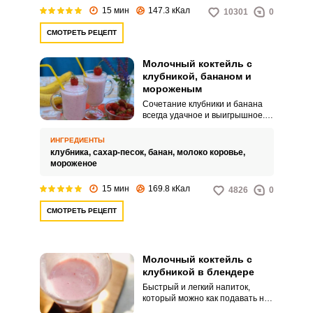
приготовить для детского
15 мин
147.3 кКал
10301
0
праздничного стола в холодное
время года.
СМОТРЕТЬ РЕЦЕПТ
Молочный коктейль с
клубникой, бананом и
мороженым
Сочетание клубники и банана
всегда удачное и выигрышное.
Такой коктейль получится таким
же вкусным и воздушным, как
ИНГРЕДИЕНТЫ
готовят в кафе, и при этом
клубника,
сахар-песок,
банан,
молоко коровье,
приготовление не займет много
мороженое
времени.
15 мин
169.8 кКал
4826
0
СМОТРЕТЬ РЕЦЕПТ
Молочный коктейль с
клубникой в блендере
Быстрый и легкий напиток,
который можно как подавать на
праздничный стол с десертами,