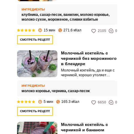
так и просто наслаждаться им в
жаркие летние дни.
ИНГРЕДИЕНТЫ
клубника,
сахар-песок,
ванилин,
молоко коровье,
молоко сухое,
мороженое,
сливки взбитые
15 мин
271.6 кКал
2105
0
СМОТРЕТЬ РЕЦЕПТ
Молочный коктейль с
черникой без мороженого
в блендере
Молочный коктейль, да и еще с
черникой, хорошо утоляет
жажду, имеет приятный вкус,
который нравится как детям, так
ИНГРЕДИЕНТЫ
и взрослым. Такой коктейль еще
молоко коровье,
черника,
сахар-песок
и очень полезный для
организма, так как содержит
5 мин
165.3 кКал
6650
0
витамины ягоды и готовится на
основе натурального коровьего
СМОТРЕТЬ РЕЦЕПТ
молока.
Молочный коктейль с
черникой и бананом