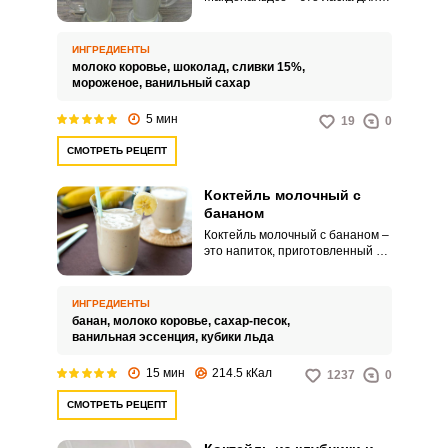
ваших вкусовых рецепторов,
которая вернет вас в детство. В
сочетании с ароматными
ИНГРЕДИЕНТЫ
добавками, он станет
молоко коровье,
шоколад,
сливки 15%,
прекрасным завершением
мороженое,
ванильный сахар
любого обеда.
5 мин
19
0
СМОТРЕТЬ РЕЦЕПТ
Коктейль молочный с
бананом
Коктейль молочный с бананом –
это напиток, приготовленный на
основе молока и свежего или
замороженного банана.
Коктейль обычно придают
ИНГРЕДИЕНТЫ
гладкую и кремовую текстуру с
банан,
молоко коровье,
сахар-песок,
помощью блендера, а иногда
ванильная эссенция,
кубики льда
добавляют сахар или другие
ингредиенты для усиления
15 мин
214.5 кКал
1237
0
вкуса.
СМОТРЕТЬ РЕЦЕПТ