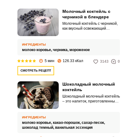
Молочный коктейль с
черникой в блендере
Молочный коктейль с черникой,
как вкусный освежающий
напиток яркого фиолетового
цвета, можно быстро и легко
приготовить дома с помощью
ИНГРЕДИЕНТЫ
блендера, погружного или
молоко коровье,
черника,
мороженое
кувшинного, в последнем
варианте он получится с
5 мин
126.33 кКал
3143
0
пышной пеной. К молочному
коктейлю, всегда добавляют
СМОТРЕТЬ РЕЦЕПТ
сиропы, мороженое или топинги
и подают его охлажденным.
Шоколадный молочный
коктейль
Шоколадный молочный коктейль
– это напиток, приготовленный
на основе молока и шоколада,
часто с добавлением какао-
порошка, сахара и других
ИНГРЕДИЕНТЫ
ингредиентов для улучшения
молоко коровье,
какао-порошок,
сахар-песок,
вкуса. Этот коктейль может быть
шоколад темный,
ванильная эссенция
горячим или холодным, в
зависимости от предпочтений, и