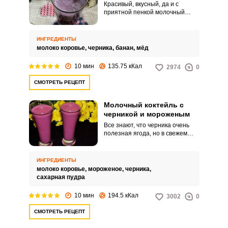
Красивый, вкусный, да и с
приятной пенкой молочный
коктейль с черникой и бананом
востребован не только при
жаркой погоде. Учитывая его
ИНГРЕДИЕНТЫ
пользу, особенно для детского
молоко коровье,
черника,
банан,
мёд
питания, его можно готовить и
каждый день.
10 мин
135.75 кКал
2974
0
СМОТРЕТЬ РЕЦЕПТ
Молочный коктейль с
черникой и мороженым
Все знают, что черника очень
полезная ягода, но в свежем
виде она немногим проходится
по вкусу и особенно детям, а вот
в виде молочного коктейля, да и
ИНГРЕДИЕНТЫ
еще с мороженым – дети
молоко коровье,
мороженое,
черника,
обязательно попросят добавки.
сахарная пудра
Это проверено опытом.
10 мин
194.5 кКал
3002
0
СМОТРЕТЬ РЕЦЕПТ