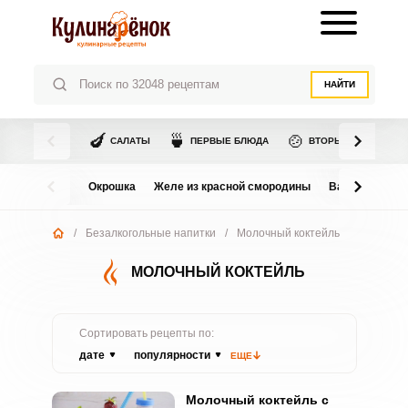
НАЙТИ
🍆
🍵
🍲
САЛАТЫ
ПЕРВЫЕ БЛЮДА
ВТОРЫЕ БЛЮДА
Окрошка
Желе из красной смородины
Варенье из в
/
Безалкогольные напитки
/
Молочный коктейль
МОЛОЧНЫЙ КОКТЕЙЛЬ
Сортировать рецепты по:
дате
популярности
ЕЩЕ
Молочный коктейль с