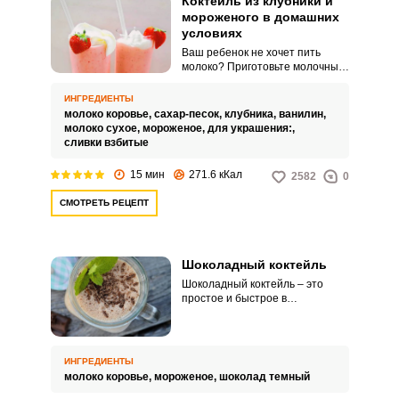
Коктейль из клубники и
мороженого в домашних
условиях
Ваш ребенок не хочет пить
молоко? Приготовьте молочный
коктейль с клубникой, и этот
вопрос будет решен. Всего 15
ИНГРЕДИЕНТЫ
минут и полезный, вкусный,
молоко коровье,
сахар-песок,
клубника,
ванилин,
питательный напиток в
молоко сухое,
мороженое,
для украшения:,
домашних условиях готов.
сливки взбитые
15 мин
271.6 кКал
2582
0
СМОТРЕТЬ РЕЦЕПТ
Шоколадный коктейль
Шоколадный коктейль – это
простое и быстрое в
исполнении лакомство, которое
понравится как детям, так и
взрослым. Готовый напиток
получается очень вкусным и
ИНГРЕДИЕНТЫ
привлекательным.
молоко коровье,
мороженое,
шоколад темный