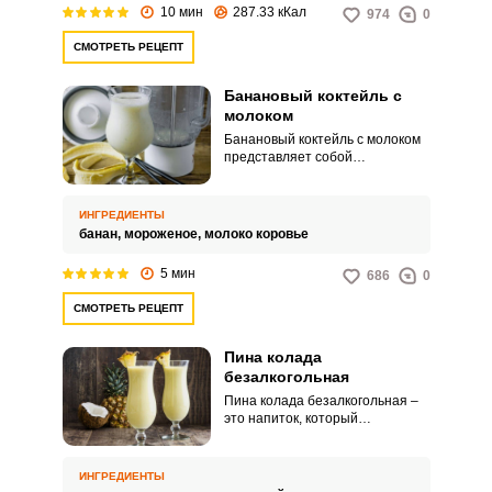
10 мин
287.33 кКал
974
0
СМОТРЕТЬ РЕЦЕПТ
Банановый коктейль с
молоком
Банановый коктейль с молоком
представляет собой
великолепный напиток, который
нравится как детям, так и
взрослым. Потрясающее
ИНГРЕДИЕНТЫ
лакомство готовится
банан,
мороженое,
молоко коровье
максимально просто.
5 мин
686
0
СМОТРЕТЬ РЕЦЕПТ
Пина колада
безалкогольная
Пина колада безалкогольная –
это напиток, который
представляет собой
безалкогольную версию
классического коктейльного
ИНГРЕДИЕНТЫ
напитка "Пина колада". Он