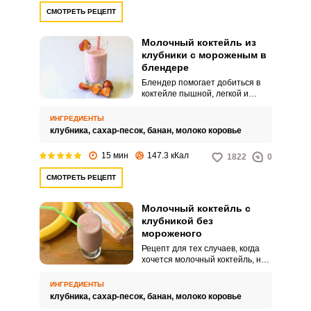
СМОТРЕТЬ РЕЦЕПТ
Молочный коктейль из
клубники с мороженым в
блендере
Блендер помогает добиться в
коктейле пышной, легкой и
пористой текстуры, а также
создает шапочку из пены
ИНГРЕДИЕНТЫ
сверху. К тому же его мощность
клубника,
сахар-песок,
банан,
молоко коровье
позволяет без проблем
взбивать холодное мороженое.
15 мин
147.3 кКал
1822
0
СМОТРЕТЬ РЕЦЕПТ
Молочный коктейль с
клубникой без
мороженого
Рецепт для тех случаев, когда
хочется молочный коктейль, но
мороженого либо нет под рукой,
либо его по каким-либо
ИНГРЕДИЕНТЫ
причинам нельзя. Например,
клубника,
сахар-песок,
банан,
молоко коровье
такой напиток можно