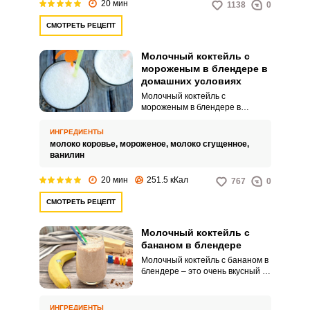
20 мин
1138
0
обычно подается в стаканах или
чашах.
СМОТРЕТЬ РЕЦЕПТ
Молочный коктейль с
мороженым в блендере в
домашних условиях
Молочный коктейль с
мороженым в блендере в
домашних условиях – это очень
вкусный и привлекательный
ИНГРЕДИЕНТЫ
десерт, который понравится как
молоко коровье,
мороженое,
молоко сгущенное,
взрослым, так и детям. Такое
ванилин
лакомство каждый сможет
приготовить в домашних
20 мин
251.5 кКал
767
0
условиях.
СМОТРЕТЬ РЕЦЕПТ
Молочный коктейль с
бананом в блендере
Молочный коктейль с бананом в
блендере – это очень вкусный и
нежный напиток, который
понравится как взрослым, так и
детям. Такое лакомство каждый
ИНГРЕДИЕНТЫ