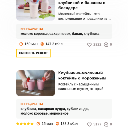
клубникой и бананом в
блендере
Молочный коктейль – это
воспоминание о празднике из
нашего детства. Это сейчас
можно его купить во многих кафе
ИНГРЕДИЕНТЫ
и ресторанах быстрого питания,
молоко коровье,
сахар-песок,
банан,
клубника
а также приготовить дома при
помощи блендера.
150 мин
147.3 кКал
2822
0
СМОТРЕТЬ РЕЦЕПТ
Клубнично-молочный
коктейль с мороженым
Коктейль с насыщенным
сливочным вкусом, который
придает пломбир, и очень
приятной и необычной
текстурой, которую создает
ИНГРЕДИЕНТЫ
дробленый лед.
клубника,
сахарная пудра,
кубики льда,
молоко коровье,
мороженое
15 мин
188.3 кКал
5177
0