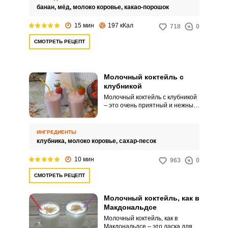
сможет приготовить в домашних
банан,
мёд,
молоко коровье,
какао-порошок
условиях.
15 мин
197 кКал
718
0
СМОТРЕТЬ РЕЦЕПТ
Молочный коктейль с
клубникой
Молочный коктейль с клубникой
– это очень приятный и нежный
напиток, который понравится
как детям, так и взрослым.
Коктейль готовится за
ИНГРЕДИЕНТЫ
считанные минуты и всего из
клубника,
молоко коровье,
сахар-песок
трех ингредиентов.
10 мин
963
0
СМОТРЕТЬ РЕЦЕПТ
Молочный коктейль, как в
Макдональдсе
Молочный коктейль, как в
Макдональдсе – это ласка для