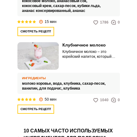
кокосовое молоко,
ананасовый сок,
состоит из основных
кокосовый крем,
сахар-песок,
кубики льда,
компонентов, таких как
ананас консервированный,
ананас
кокосовое молоко, ананасовый
сок, кокосовый крем и сахар, но в
15 мин
1786
0
отличие от оригинала, в него не
добавляется алкоголь, такой как
СМОТРЕТЬ РЕЦЕПТ
ром.
Клубничное молоко
Клубничное молоко – это
корейский напиток, который
получается с ярким
насыщенным вкусом. Для
приготовления напитка ягоды
проваривают с сахаром, после
ИНГРЕДИЕНТЫ
чего остужают, чтобы молоко не
молоко коровье,
вода,
клубника,
сахар-песок,
свернулось.
ванилин,
для подачи:,
клубника
50 мин
1040
0
СМОТРЕТЬ РЕЦЕПТ
10 САМЫХ ЧАСТО ИСПОЛЬЗУЕМЫХ