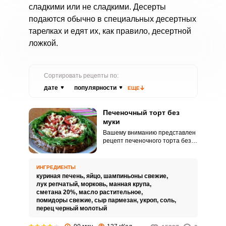
сладкими или не сладкими. Десерты
подаются обычно в специальных десертных
тарелках и едят их, как правило, десертной
ложкой.
Сортировать рецепты по:
дате
популярности
ЕЩЕ
Печеночный торт без
муки
Вашему вниманию представлен
рецепт печеночного торта без
использования пшеничной муки.
По текстуре такой торт
получается нежным, а внешне
ИНГРЕДИЕНТЫ
выглядит воздушным.
куриная печень,
яйцо,
шампиньоны свежие,
лук репчатый,
морковь,
манная крупа,
сметана 20%,
масло растительное,
помидоры свежие,
сыр пармезан,
укроп,
соль,
перец черный молотый