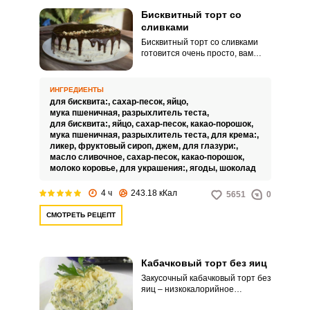
Бисквитный торт со
сливками
Бисквитный торт со сливками
готовится очень просто, вам
понадобятся свежие продукты и
мощный миксер. Украшением
для торта могут служить
ИНГРЕДИЕНТЫ
фрукты, мармелад или
для бисквита:,
сахар-песок,
яйцо,
шоколадная крошка.
мука пшеничная,
разрыхлитель теста,
для бисквита:,
яйцо,
сахар-песок,
какао-порошок,
мука пшеничная,
разрыхлитель теста,
для крема:,
ликер,
фруктовый сироп,
джем,
для глазури:,
масло сливочное,
сахар-песок,
какао-порошок,
молоко коровье,
для украшения:,
ягоды,
шоколад
4 ч
243.18 кКал
5651
0
СМОТРЕТЬ РЕЦЕПТ
Кабачковый торт без яиц
Закусочный кабачковый торт без
яиц – низкокалорийное
полезное блюдо. которое как