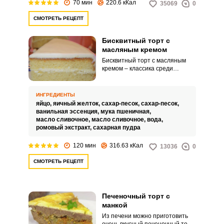
70 мин
220.6 кКал
35069
0
СМОТРЕТЬ РЕЦЕПТ
Бисквитный торт с
масляным кремом
Бисквитный торт с масляным
кремом – классика среди
бисквитных тортов. Сочетание
воздушного бисквитного теста с
плотной сливочной прослойкой
ИНГРЕДИЕНТЫ
невероятно удачное.
яйцо,
яичный желток,
сахар-песок,
сахар-песок,
ванильная эссенция,
мука пшеничная,
масло сливочное,
масло сливочное,
вода,
ромовый экстракт,
сахарная пудра
120 мин
316.63 кКал
13036
0
СМОТРЕТЬ РЕЦЕПТ
Печеночный торт с
манкой
Из печени можно приготовить