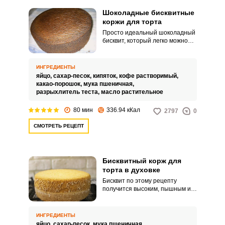
Шоколадные бисквитные
коржи для торта
Просто идеальный шоколадный
бисквит, который легко можно
испечь в домашних условиях. У
него прекрасный натуральный
вкус шоколада, бисквит хорошо
ИНГРЕДИЕНТЫ
подымается и имеет пористую
яйцо,
сахар-песок,
кипяток,
кофе растворимый,
влажную мякоть.
какао-порошок,
мука пшеничная,
разрыхлитель теста,
масло растительное
80 мин
336.94 кКал
2797
0
СМОТРЕТЬ РЕЦЕПТ
Бисквитный корж для
торта в духовке
Бисквит по этому рецепту
получится высоким, пышным и
вкусным. Бисквит чаще всего
выбирают для тортов, потому
что они отлично пропитываются
ИНГРЕДИЕНТЫ
и десерт получается мягким и
яйцо,
сахар-песок,
мука пшеничная,