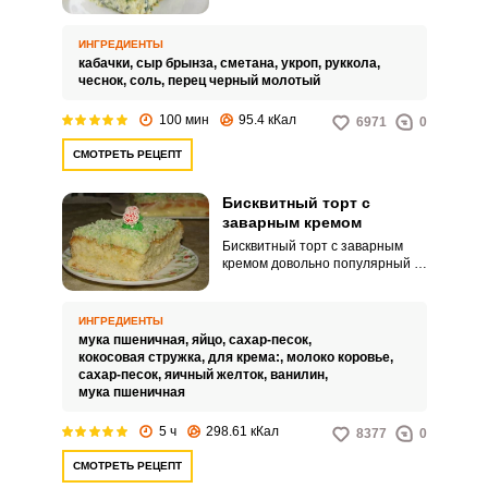
доставит вам гастрономическое
удовольствие.
ИНГРЕДИЕНТЫ
кабачки,
сыр брынза,
сметана,
укроп,
руккола,
чеснок,
соль,
перец черный молотый
100 мин
95.4 кКал
6971
0
СМОТРЕТЬ РЕЦЕПТ
Бисквитный торт с
заварным кремом
Бисквитный торт с заварным
кремом довольно популярный и
распространенный десерт. Торт
получается легким и
воздушным.
ИНГРЕДИЕНТЫ
мука пшеничная,
яйцо,
сахар-песок,
кокосовая стружка,
для крема:,
молоко коровье,
сахар-песок,
яичный желток,
ванилин,
мука пшеничная
5 ч
298.61 кКал
8377
0
СМОТРЕТЬ РЕЦЕПТ