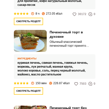
для пропитки:,
кофе натуральный молотый,
масла, его не следует заменять
сахар-песок
на маргарин.
8 ч
272.05 кКал
30172
0
СМОТРЕТЬ РЕЦЕПТ
Печеночный торт в
духовке
Обычный классический
печеночный торт принято
готовить на основе коржей,
испеченных на сковородке
наподобие мучных блинов. Но в
ИНГРЕДИЕНТЫ
этот раз мы предлагаем вам
куриная печень,
свиная печень,
говяжья печень,
рецепт вкусного и быстрого
морковь,
лук репчатый,
манная крупа,
торта из печеночного фарша,
молоко коровье,
соль,
перец черный молотый,
доведенного до готовности в
майонез,
масло растительное
духовом шкафу вместе с
прочими ингредиентами.
150 мин
226.87 кКал
7503
0
СМОТРЕТЬ РЕЦЕПТ
Печеночный торт без