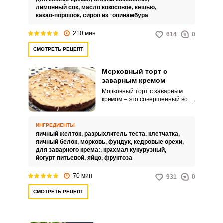
лимонный сок,
масло кокосовое,
кешью,
какао-порошок,
сироп из топинамбура
210 мин
614
0
СМОТРЕТЬ РЕЦЕПТ
Морковный торт с
заварным кремом
Морковный торт с заварным
кремом – это совершенный во
всех смыслах домашний десерт,
легкий и из доступных
продуктов. Его коржи имеют
ИНГРЕДИЕНТЫ
оригинальный слегка пряный
яичный желток,
разрыхлитель теста,
клетчатка,
вкус и нежную текстуру.
яичный белок,
морковь,
фундук,
кедровые орехи,
для заварного крема:,
крахмал кукурузный,
йогурт питьевой,
яйцо,
фруктоза
70 мин
931
0
СМОТРЕТЬ РЕЦЕПТ