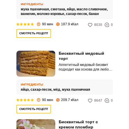
практически любого
ИНГРЕДИЕНТЫ
праздничного стола. Несмотря
мука пшеничная,
сметана,
яйцо,
масло сливочное,
на огромное множество
ванилин,
молоко коровье,
сахар-песок,
банан
способов приготовления и
вкусов этого десерта, на наш
90 мин
187.9 кКал
8030
0
взгляд, беспроигрышным
вариантом является бисквитный
СМОТРЕТЬ РЕЦЕПТ
торт с бананом. Главными
достоинствами которого
является нежнейшая
консистенция и аромат спелого
Бисквитный медовый
банана.
торт
Аппетитный медовый бисквит
подходит как основа для любого
торта, а также – как
самостоятельное лакомство.
Медовый бисквит можно
ИНГРЕДИЕНТЫ
собирать в торт с любым
яйцо,
сахар-песок,
мёд,
мука пшеничная
кремом, любой начинкой – будь
то начинка с орехами, ягодами
90 мин
209.7 кКал
8647
0
или сухофруктами.
СМОТРЕТЬ РЕЦЕПТ
Бисквитный торт с
кремом пломбир