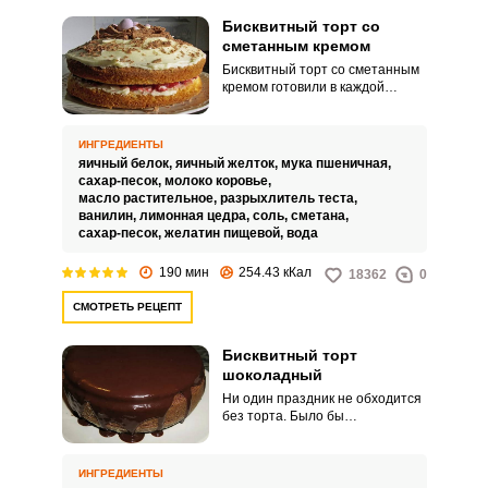
Бисквитный торт со
сметанным кремом
Бисквитный торт со сметанным
кремом готовили в каждой
советской семье. Такой десерт
готовили по большим
праздникам.
ИНГРЕДИЕНТЫ
яичный белок,
яичный желток,
мука пшеничная,
сахар-песок,
молоко коровье,
масло растительное,
разрыхлитель теста,
ванилин,
лимонная цедра,
соль,
сметана,
сахар-песок,
желатин пищевой,
вода
190 мин
254.43 кКал
18362
0
СМОТРЕТЬ РЕЦЕПТ
Бисквитный торт
шоколадный
Ни один праздник не обходится
без торта. Было бы
замечательно, порадовать
гостей выпечкой собственного
производства, но как угадать с
ИНГРЕДИЕНТЫ
рецептом? Бисквитный торт