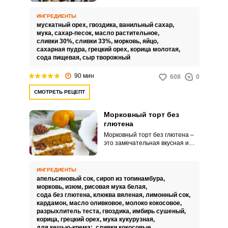
прилавках многих кафе и
кофеин. Влажные пряные
ИНГРЕДИЕНТЫ
морковные коржи идеально
мускатный орех,
гвоздика,
ванильный сахар,
сочетаются с нежным
мука,
сахар-песок,
масло растительное,
солоноватым кремом чиз,
сливки 30%,
сливки 33%,
морковь,
яйцо,
получается десерт, который
сахарная пудра,
грецкий орех,
корица молотая,
мгновенно тает во рту.
сода пищевая,
сыр творожный
90 мин
608
0
СМОТРЕТЬ РЕЦЕПТ
Морковный торт без
глютена
Морковный торт без глютена –
это замечательная вкусная и
полезная выпечка. В рецепте не
используются яйца, молоко,
сливочное масло, глютен и
ИНГРЕДИЕНТЫ
белый рафинированный сахар.
апельсиновый сок,
сироп из топинамбура,
морковь,
изюм,
рисовая мука белая,
сода без глютена,
клюква вяленая,
лимонный сок,
кардамон,
масло оливковое,
молоко кокосовое,
разрыхлитель теста,
гвоздика,
имбирь сушеный,
корица,
грецкий орех,
мука кукурузная,
для кешью-крема:,
сливки кокосовые,