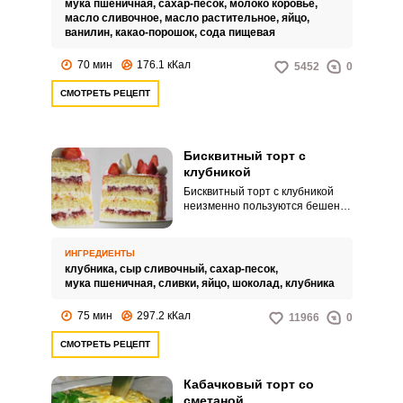
мука пшеничная,
сахар-песок,
молоко коровье,
шоколадный точно придется по
масло сливочное,
масло растительное,
яйцо,
вкусу даже гурманам.
ванилин,
какао-порошок,
сода пищевая
70 мин
176.1 кКал
5452
0
СМОТРЕТЬ РЕЦЕПТ
Бисквитный торт с
клубникой
Бисквитный торт с клубникой
неизменно пользуются бешеной
ВХОД НА САЙТ
РЕГИСТРАЦИЯ
популярностью. И это
неудивительно: такие десерты
всегда получаются очень
ИНГРЕДИЕНТЫ
Войдите
вкусными и красивыми.
клубника,
сыр сливочный,
сахар-песок,
с помощью социальных сетей:
мука пшеничная,
сливки,
яйцо,
шоколад,
клубника
75 мин
297.2 кКал
11966
0
СМОТРЕТЬ РЕЦЕПТ
или
Кабачковый торт со
сметаной