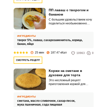
ПП лаваш с творогом и
бананом
С большим удовольствием хочу
поделиться необыкновенно
вкусным и простым в
приготовлении рецептом
десерта. ПП лаваш с творогом и
ИНГРЕДИЕНТЫ
бананом получается
творог 5%,
лаваш,
сахарозаменитель,
корица,
необычайно нежным и
банан,
яйцо
полезным.
25 мин
187.47 кКал
10963
0
СМОТРЕТЬ РЕЦЕПТ
Коржи на сметане в
духовке для торта
Это несложный рецепт
приготовления коржей для
торта. Они получаются
пышными и не приторными на
вкус.
ИНГРЕДИЕНТЫ
сметана,
масло сливочное,
сахар-песок,
мука пшеничная,
сода пищевая