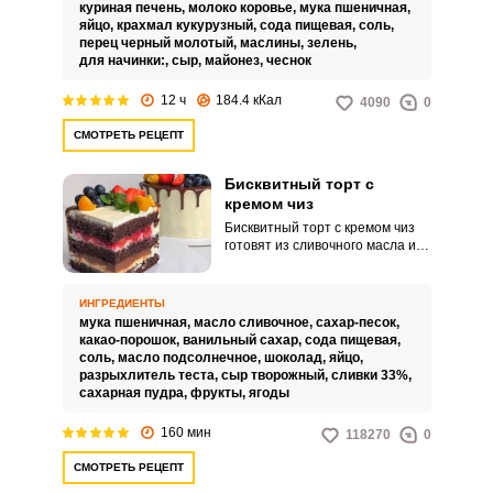
куриная печень,
молоко коровье,
мука пшеничная,
интересную подачу.
яйцо,
крахмал кукурузный,
сода пищевая,
соль,
перец черный молотый,
маслины,
зелень,
для начинки:,
сыр,
майонез,
чеснок
12 ч
184.4 кКал
4090
0
СМОТРЕТЬ РЕЦЕПТ
Бисквитный торт с
кремом чиз
Бисквитный торт с кремом чиз
готовят из сливочного масла или
сливок. Его нежная
консистенция отлично
дополняет воздушный бисквит.
ИНГРЕДИЕНТЫ
мука пшеничная,
масло сливочное,
сахар-песок,
какао-порошок,
ванильный сахар,
сода пищевая,
соль,
масло подсолнечное,
шоколад,
яйцо,
разрыхлитель теста,
сыр творожный,
сливки 33%,
сахарная пудра,
фрукты,
ягоды
160 мин
118270
0
СМОТРЕТЬ РЕЦЕПТ