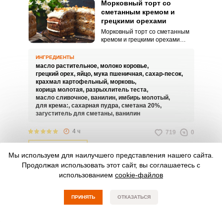
Морковный торт со
сметанным кремом и
грецкими орехами
Морковный торт со сметанным
кремом и грецкими орехами
одинаково хорошо подойдет
для чаепития в узком кругу и для
ИНГРЕДИЕНТЫ
шумного большого праздника.
масло растительное,
молоко коровье,
Готовится торт несложно,
грецкий орех,
яйцо,
мука пшеничная,
сахар-песок,
прекрасно пропитывается
крахмал картофельный,
морковь,
сметанным кремом, получается
корица молотая,
разрыхлитель теста,
в меру сладким и очень нежным.
масло сливочное,
ванилин,
имбирь молотый,
для крема:,
сахарная пудра,
сметана 20%,
загуститель для сметаны,
ванилин
4 ч
719
0
СМОТРЕТЬ РЕЦЕПТ
Мы используем для наилучшего представления нашего сайта.
Продолжая использовать этот сайт, вы соглашаетесь с
Морковный торт без муки
использованием
cookie-файлов
Морковный торт без муки – это
удивительное сочетание
легкости и воздушности в одном
ПРИНЯТЬ
ОТКАЗАТЬСЯ
десерте. Этот торт станет
настоящим открытием для
любителей диетических и