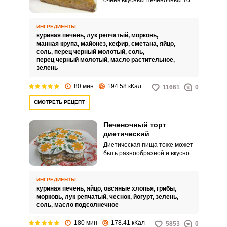
очень вкусный печеночный торт
с манкой. Нежное тесто
готовится из куриной печени и
манки, а в качестве прослойки
ИНГРЕДИЕНТЫ
используем пассированные
куриная печень,
лук репчатый,
морковь,
овощи, которые придают торту
манная крупа,
майонез,
кефир,
сметана,
яйцо,
сочность, пикантность и аромат.
соль,
перец черный молотый,
соль,
перец черный молотый,
масло растительное,
зелень
80 мин
194.58 кКал
11661
0
СМОТРЕТЬ РЕЦЕПТ
Печеночный торт
диетический
Диетическая пища тоже может
быть разнообразной и вкусной.
Например, поэтому рецепт вы
легко сможете приготовить
диетический печеночный торт.
ИНГРЕДИЕНТЫ
куриная печень,
яйцо,
овсяные хлопья,
грибы,
морковь,
лук репчатый,
чеснок,
йогурт,
зелень,
соль,
масло подсолнечное
180 мин
178.41 кКал
5853
0