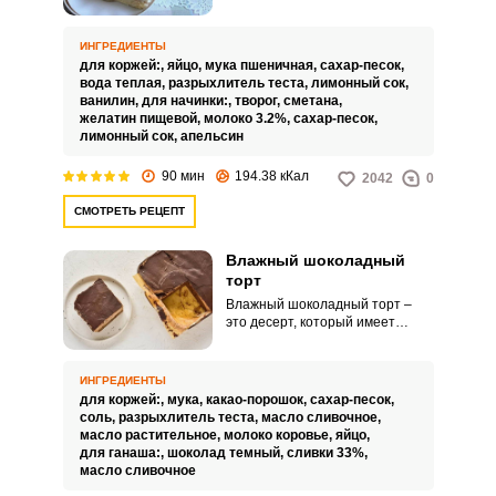
варианты приготовления в
духовке. Они не совсем простые,
требуют много ингредиентов и
ИНГРЕДИЕНТЫ
времени, но десерт получается
для коржей:,
яйцо,
мука пшеничная,
сахар-песок,
замечательный.
вода теплая,
разрыхлитель теста,
лимонный сок,
ванилин,
для начинки:,
творог,
сметана,
желатин пищевой,
молоко 3.2%,
сахар-песок,
лимонный сок,
апельсин
90 мин
194.38 кКал
2042
0
СМОТРЕТЬ РЕЦЕПТ
Влажный шоколадный
торт
Влажный шоколадный торт –
это десерт, который имеет
мягкую, влажную и
нежную текстуру. Это отличает
его от более сухих и
ИНГРЕДИЕНТЫ
рассыпчатых шоколадных
для коржей:,
мука,
какао-порошок,
сахар-песок,
бисквитов.Вот несколько причин,
соль,
разрыхлитель теста,
масло сливочное,
по которым влажный
масло растительное,
молоко коровье,
яйцо,
шоколадный торт так
для ганаша:,
шоколад темный,
сливки 33%,
популярен:Он
масло сливочное
вкусный. Насыщенный