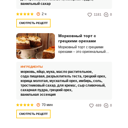
аромат.
торт получился более
ванильный сахар
воздушным, используйте
взбитые сливки, вместо
2 ч
1181
0
крема.Торт «Графские
развалины» можно приготовить
СМОТРЕТЬ РЕЦЕПТ
заранее и хранить в
холодильнике до подачи.Следуя
этим секретам, вы сможете
Морковный торт с
приготовить ещё более вкусный
грецкими орехами
и красивый торт «Графские
Морковный торт с грецкими
развалины».
орехами – это оригинальный
десерт для домашнего чаепития
или семейного праздника. Такое
лакомство порадует очень
ИНГРЕДИЕНТЫ
нежным сочным вкусом, а также
морковь,
яйцо,
мука,
масло растительное,
привлекательной подачей.
сода пищевая,
разрыхлитель теста,
грецкий орех,
корица молотая,
мускатный орех,
имбирь,
соль,
тростниковый сахар,
для крема:,
сыр сливочный,
сахарная пудра,
грецкий орех,
ванильная эссенция
70 мин
489
0
СМОТРЕТЬ РЕЦЕПТ