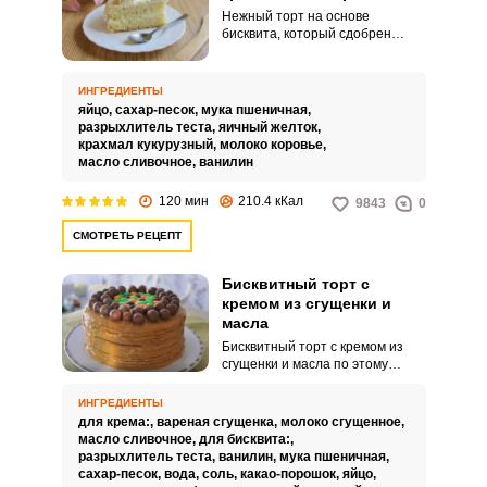
Нежный торт на основе
бисквита, который сдобрен
ароматным кремом – просто
находка. Этот торт готовится из
простых и недорогих
ИНГРЕДИЕНТЫ
ингредиентов, что делает этот
яйцо,
сахар-песок,
мука пшеничная,
десерт доступным абсолютно
разрыхлитель теста,
яичный желток,
для всех.
крахмал кукурузный,
молоко коровье,
масло сливочное,
ванилин
120 мин
210.4 кКал
9843
0
СМОТРЕТЬ РЕЦЕПТ
Бисквитный торт с
кремом из сгущенки и
масла
Бисквитный торт с кремом из
сгущенки и масла по этому
рецепту собирается из двух
бисквитов – белого и
ИНГРЕДИЕНТЫ
шоколадного, испеченного с
для крема:,
вареная сгущенка,
молоко сгущенное,
добавлением какао. Кремовая
масло сливочное,
для бисквита:,
прослойка готовится из
разрыхлитель теста,
ванилин,
мука пшеничная,
сгущенного молока, варенного и
сахар-песок,
вода,
соль,
какао-порошок,
яйцо,
обычного, а также коровьего