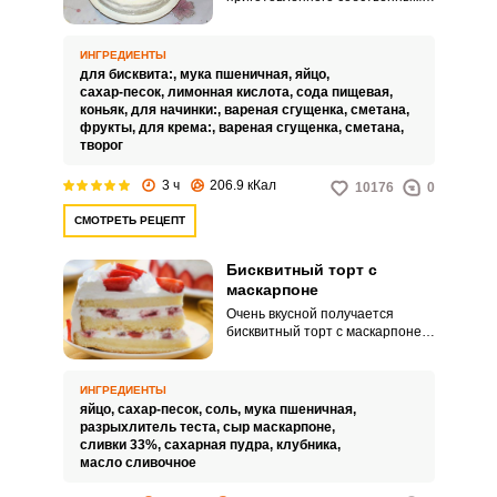
руками торта по
торжественному случаю. А этот
мягкий пропитанный кремом
ИНГРЕДИЕНТЫ
бисквит с кусочками фруктов –
для бисквита:,
мука пшеничная,
яйцо,
это точно вызовет восторг у
сахар-песок,
лимонная кислота,
сода пищевая,
ваших гостей.
коньяк,
для начинки:,
вареная сгущенка,
сметана,
фрукты,
для крема:,
вареная сгущенка,
сметана,
творог
3 ч
206.9 кКал
10176
0
СМОТРЕТЬ РЕЦЕПТ
Бисквитный торт с
маскарпоне
Очень вкусной получается
бисквитный торт с маскарпоне.
Сочетание нежного бисквитного
теста с кремом из маскарпоне –
беспроигрышное.
ИНГРЕДИЕНТЫ
яйцо,
сахар-песок,
соль,
мука пшеничная,
разрыхлитель теста,
сыр маскарпоне,
сливки 33%,
сахарная пудра,
клубника,
масло сливочное