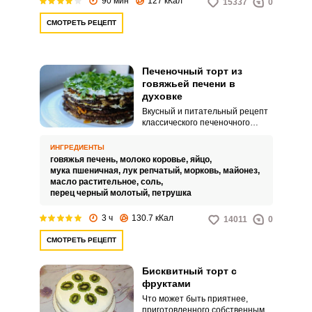
90 мин
127 кКал
15337
0
СМОТРЕТЬ РЕЦЕПТ
Печеночный торт из
говяжьей печени в
духовке
Вкусный и питательный рецепт
классического печеночного
коржа из говядины. Запеченные
в духовке коржи сохраняют все
ИНГРЕДИЕНТЫ
полезные свойства этого
говяжья печень,
молоко коровье,
яйцо,
замечательного продукта.
мука пшеничная,
лук репчатый,
морковь,
майонез,
масло растительное,
соль,
перец черный молотый,
петрушка
3 ч
130.7 кКал
14011
0
СМОТРЕТЬ РЕЦЕПТ
Бисквитный торт с
фруктами
Что может быть приятнее,
приготовленного собственными