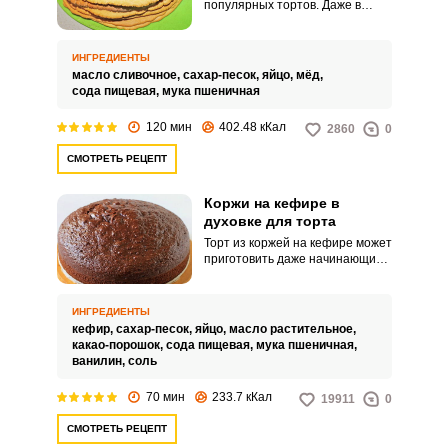
популярных тортов. Даже в
меню любого кафе и ресторана
всегда можно найти десерт с
таким названием.
ИНГРЕДИЕНТЫ
масло сливочное,
сахар-песок,
яйцо,
мёд,
сода пищевая,
мука пшеничная
120 мин
402.48 кКал
2860
0
СМОТРЕТЬ РЕЦЕПТ
Коржи на кефире в
духовке для торта
Торт из коржей на кефире может
приготовить даже начинающий
кулинар. Этот десерт не
требует наличия специальных
навыков и точного соблюдения
ИНГРЕДИЕНТЫ
последовательностей действий.
кефир,
сахар-песок,
яйцо,
масло растительное,
какао-порошок,
сода пищевая,
мука пшеничная,
ванилин,
соль
70 мин
233.7 кКал
19911
0
СМОТРЕТЬ РЕЦЕПТ