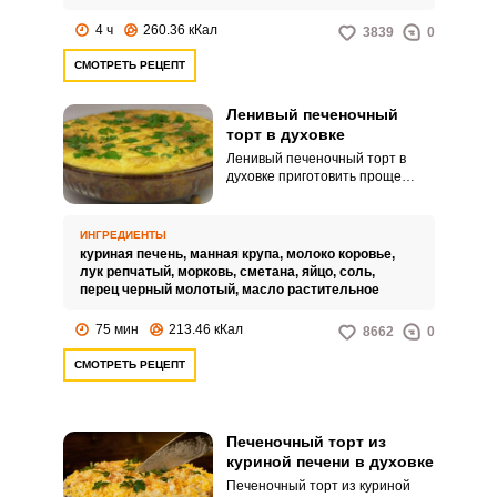
он приобрел воздушную
текстуру.
4 ч
260.36 кКал
3839
0
СМОТРЕТЬ РЕЦЕПТ
Ленивый печеночный
торт в духовке
Ленивый печеночный торт в
духовке приготовить проще
простого. Такое лакомство не
займет много времени, а на вкус
получается просто
ИНГРЕДИЕНТЫ
невероятным.
куриная печень,
манная крупа,
молоко коровье,
лук репчатый,
морковь,
сметана,
яйцо,
соль,
перец черный молотый,
масло растительное
75 мин
213.46 кКал
8662
0
СМОТРЕТЬ РЕЦЕПТ
Печеночный торт из
куриной печени в духовке
Печеночный торт из куриной