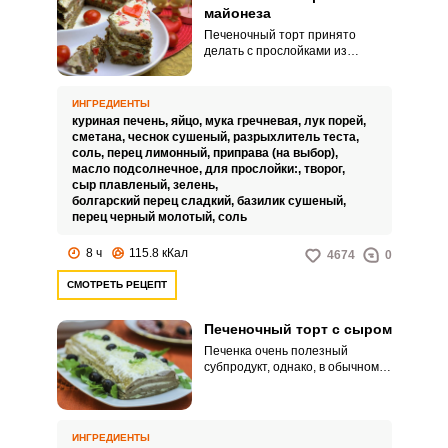
майонеза
Печеночный торт принято
делать с прослойками из
майонезного соуса, но такой
вариант может не понравиться
поклонникам правильного
ИНГРЕДИЕНТЫ
питания или тем, кто любит
куриная печень,
яйцо,
мука гречневая,
лук порей,
посчитать калорийность блюд.
сметана,
чеснок сушеный,
разрыхлитель теста,
Мы предлагаем сделать
соль,
перец лимонный,
приправа (на выбор),
печеночный торт с прослойкой
масло подсолнечное,
для прослойки:,
творог,
из творога и плавленого сыра,
сыр плавленый,
зелень,
получается очень нежно и не
болгарский перец сладкий,
базилик сушеный,
менее вкусно.
перец черный молотый,
соль
8 ч
115.8 кКал
4674
0
СМОТРЕТЬ РЕЦЕПТ
Печеночный торт с сыром
Печенка очень полезный
субпродукт, однако, в обычном
виде она нравится далеко не
всем, и особенно детям. А вот
торт из нежных печеночных
коржей взрослые оценят за
ИНГРЕДИЕНТЫ
оригинальный вкус, а дети за