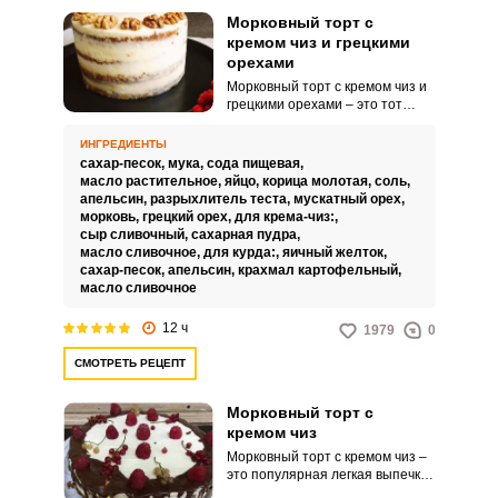
Морковный торт с
кремом чиз и грецкими
орехами
Морковный торт с кремом чиз и
грецкими орехами – это тот
десерт, мимо которого трудно
пройти. Если вам довелось
ИНГРЕДИЕНТЫ
попробовать торт где-то в кафе,
сахар-песок,
мука,
сода пищевая,
то вы обязательно захотите
масло растительное,
яйцо,
корица молотая,
соль,
повторить его дома.
апельсин,
разрыхлитель теста,
мускатный орех,
морковь,
грецкий орех,
для крема-чиз:,
сыр сливочный,
сахарная пудра,
масло сливочное,
для курда:,
яичный желток,
сахар-песок,
апельсин,
крахмал картофельный,
масло сливочное
12 ч
1979
0
СМОТРЕТЬ РЕЦЕПТ
Морковный торт с
кремом чиз
Морковный торт с кремом чиз –
это популярная легкая выпечка,
которую можно встретить на