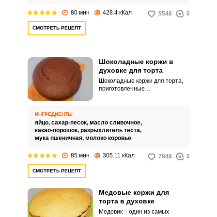
80 мин
428.4 кКал
5548
0
СМОТРЕТЬ РЕЦЕПТ
Шоколадные коржи в
духовке для торта
Шоколадные коржи для торта,
приготовленные
самостоятельно получаются
нежными, вкусными и
ароматными, ничуть не хуже
ИНГРЕДИЕНТЫ
покупных. Торт с такими
яйцо,
сахар-песок,
масло сливочное,
коржами можно смазать
какао-порошок,
разрыхлитель теста,
заварным кремом и добавить
мука пшеничная,
молоко коровье
любимые фрукты, получится
великолепный десерт для
85 мин
305.11 кКал
7948
0
праздничного стола.
СМОТРЕТЬ РЕЦЕПТ
Медовые коржи для
торта в духовке
Медовик – один из самых