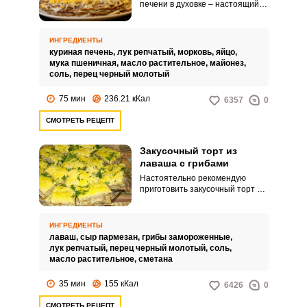
печени в духовке – настоящий
кулинарный шедевр. Очень
вкусный, сочный и питательный,
он станет украшением
ИНГРЕДИЕНТЫ
праздничного стола.
куриная печень,
лук репчатый,
морковь,
яйцо,
мука пшеничная,
масло растительное,
майонез,
соль,
перец черный молотый
75 мин
236.21 кКал
6357
0
СМОТРЕТЬ РЕЦЕПТ
Закусочный торт из
лаваша с грибами
Настоятельно рекомендую
приготовить закусочный торт из
лаваша с грибами. Закуска
получается сочной и нежной,
можно сказать, тает во рту.
ИНГРЕДИЕНТЫ
лаваш,
сыр пармезан,
грибы замороженные,
лук репчатый,
перец черный молотый,
соль,
масло растительное,
сметана
35 мин
155 кКал
6426
0
СМОТРЕТЬ РЕЦЕПТ