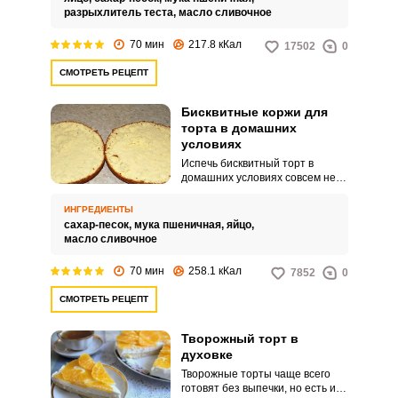
нежным.
разрыхлитель теста,
масло сливочное
70 мин
217.8 кКал
17502
0
СМОТРЕТЬ РЕЦЕПТ
Бисквитные коржи для
торта в домашних
условиях
Испечь бисквитный торт в
домашних условиях совсем не
сложно, если соблюдать рецепт.
Бисквит получается мягким и
ИНГРЕДИЕНТЫ
воздушным, прослаивать его
сахар-песок,
мука пшеничная,
яйцо,
можно любым кремом по своему
масло сливочное
вкусу.
70 мин
258.1 кКал
7852
0
СМОТРЕТЬ РЕЦЕПТ
Творожный торт в
духовке
Творожные торты чаще всего
готовят без выпечки, но есть и