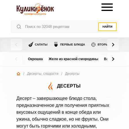
НАЙТИ
🍆
🍵
🍲
САЛАТЫ
ПЕРВЫЕ БЛЮДА
ВТОРЫЕ БЛЮДА
Окрошка
Желе из красной смородины
Варенье из в
/
Десерты, сладости
/
Десерты
ДЕСЕРТЫ
Десерт – завершающее блюдо стола,
предназначенное для получения приятных
вкусовых ощущений в конце обеда или
ужина, обычно сладкое, но не фрукты. Они
могут быть горячими или холодными,