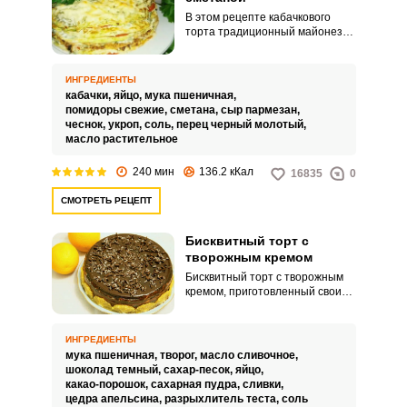
В этом рецепте кабачкового
торта традиционный майонез
для прослойки заменяется
сметаной, что делает тортик
более нежным и менее
ИНГРЕДИЕНТЫ
Запомнить меня
калорийным. Добавим к торту
кабачки,
яйцо,
мука пшеничная,
свежие помидоры и тертый сыр.
помидоры свежие,
сметана,
сыр пармезан,
чеснок,
укроп,
соль,
перец черный молотый,
ВХОД
масло растительное
ЕЩЕ НЕ ЗАРЕГИСТРИРОВАННЫ?
240 мин
136.2 кКал
16835
0
СМОТРЕТЬ РЕЦЕПТ
Забыли пароль?
Бисквитный торт с
творожным кремом
Бисквитный торт с творожным
кремом, приготовленный своими
руками, – разве можно
отказаться от кусочка этого
десерта к чаю? В этом рецепте
ИНГРЕДИЕНТЫ
вам предлагается приготовить
мука пшеничная,
творог,
масло сливочное,
этот десерт из шоколадного
шоколад темный,
сахар-песок,
яйцо,
бисквита. Творожный крем
какао-порошок,
сахарная пудра,
сливки,
тщательно взбивается, чтобы
цедра апельсина,
разрыхлитель теста,
соль