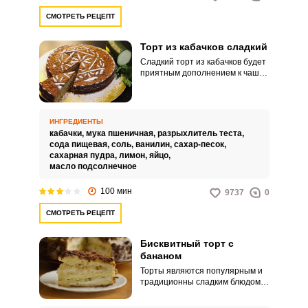
СМОТРЕТЬ РЕЦЕПТ
Торт из кабачков сладкий
Сладкий торт из кабачков будет
приятным дополнением к чашке
ароматного чая. Достаточно
необычный десерт чтобы
порадовать своих близких и
удивить гостей.
ИНГРЕДИЕНТЫ
кабачки,
мука пшеничная,
разрыхлитель теста,
сода пищевая,
соль,
ванилин,
сахар-песок,
сахарная пудра,
лимон,
яйцо,
масло подсолнечное
100 мин
9737
0
СМОТРЕТЬ РЕЦЕПТ
Бисквитный торт с
бананом
Торты являются популярным и
традиционны сладким блюдом,
которое является
неотъемлемой частью