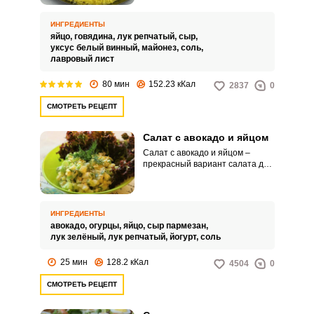
подойдет для праздничного
стола, а также для того, чтобы
ИНГРЕДИЕНТЫ
разнообразить повседневное
яйцо,
говядина,
лук репчатый,
сыр,
меню.
уксус белый винный,
майонез,
соль,
лавровый лист
80 мин
152.23 кКал
2837
0
СМОТРЕТЬ РЕЦЕПТ
Салат с авокадо и яйцом
Салат с авокадо и яйцом –
прекрасный вариант салата для
тех, кто не ест мясные
продукты. Входящее в состав
авокадо очень полезно и
питательно, а в сочетании со
ИНГРЕДИЕНТЫ
свежим огурцом и зеленым
авокадо,
огурцы,
яйцо,
сыр пармезан,
луком салат приобретает
лук зелёный,
лук репчатый,
йогурт,
соль
летнюю свежесть и
великолепный вкус.
25 мин
128.2 кКал
4504
0
СМОТРЕТЬ РЕЦЕПТ