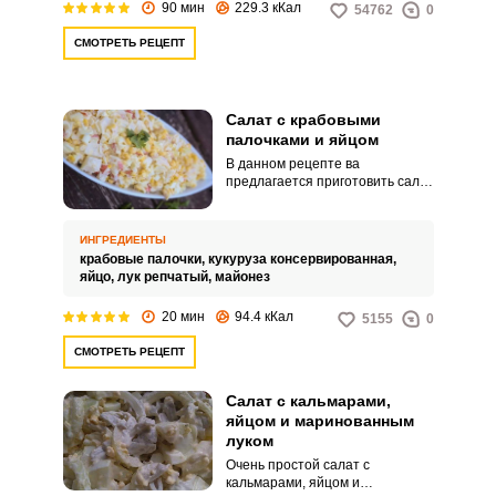
90 мин
229.3 кКал
54762
0
СМОТРЕТЬ РЕЦЕПТ
Салат с крабовыми
палочками и яйцом
В данном рецепте ва
предлагается приготовить салат
на основе традиционных
крабовых палочек, только с
кукурузой, яйцом и луком.
ИНГРЕДИЕНТЫ
Несмотря на яйцо и майонез,
крабовые палочки,
кукуруза консервированная,
салатик получится очень легким.
яйцо,
лук репчатый,
майонез
20 мин
94.4 кКал
5155
0
СМОТРЕТЬ РЕЦЕПТ
Салат с кальмарами,
яйцом и маринованным
луком
Очень простой салат с
кальмарами, яйцом и