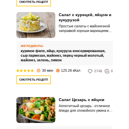
СМОТРЕТЬ РЕЦЕПТ
Салат с курицей, яйцом и
кукурузой
Простые салаты с майонезной
заправкой хороши вариациями
своей подачи. Из такого блюда
легко сформировать красивую
закуску для фуршета.
ИНГРЕДИЕНТЫ
куриное филе,
яйцо,
кукуруза консервированная,
сыр пармезан,
майонез,
перец черный молотый,
майонез,
зелень,
лимон
30 мин
125.26 кКал
2748
0
СМОТРЕТЬ РЕЦЕПТ
Салат Цезарь с яйцом
Аппетитный цезарь - отличное
блюдо для спокойного ужина на
двоих. Закуска получается
сытной и вкусной.