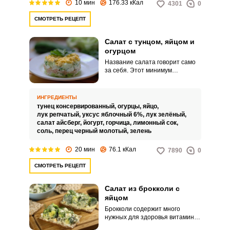
10 мин
176.33 кКал
4301
0
СМОТРЕТЬ РЕЦЕПТ
Салат с тунцом, яйцом и
огурцом
Название салата говорит само
за себя. Этот минимум
ингредиентов дает
насыщенный, сочный вкус.
ИНГРЕДИЕНТЫ
тунец консервированный,
огурцы,
яйцо,
лук репчатый,
уксус яблочный 6%,
лук зелёный,
салат айсберг,
йогурт,
горчица,
лимонный сок,
соль,
перец черный молотый,
зелень
20 мин
76.1 кКал
7890
0
СМОТРЕТЬ РЕЦЕПТ
Салат из брокколи с
яйцом
Брокколи содержит много
нужных для здоровья витаминов
и микроэлементов, а также