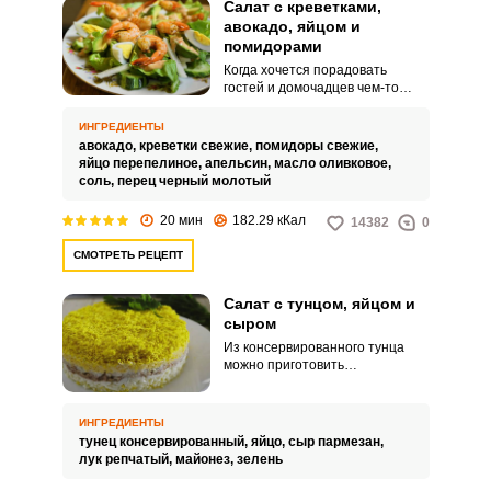
Салат с креветками,
авокадо, яйцом и
помидорами
Когда хочется порадовать
гостей и домочадцев чем-то
вкусным и необычным, вам на
выручку придет рецепт салата с
ИНГРЕДИЕНТЫ
креветками, авокадо, яйцом и
авокадо,
креветки свежие,
помидоры свежие,
помидорами. Все ингредиенты
яйцо перепелиное,
апельсин,
масло оливковое,
отлично сочетаются, поэтому
соль,
перец черный молотый
вкус готового блюда получается
очень гармоничным.
20 мин
182.29 кКал
14382
0
СМОТРЕТЬ РЕЦЕПТ
Салат с тунцом, яйцом и
сыром
Из консервированного тунца
можно приготовить
великолепный салат, который
покорит своим вкусом ваших
гостей. Его приготовление не
ИНГРЕДИЕНТЫ
потребует сил и времени.
тунец консервированный,
яйцо,
сыр пармезан,
лук репчатый,
майонез,
зелень