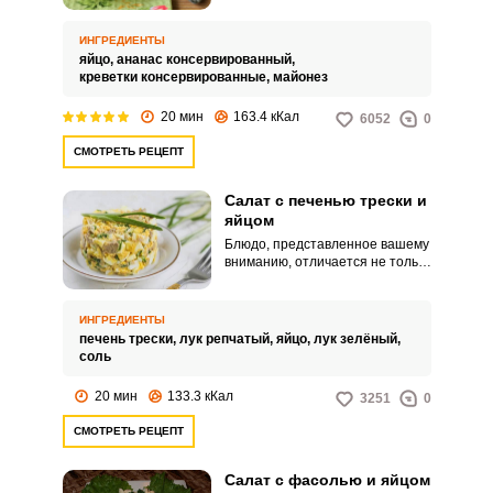
банки и креветки, далее все
пропитывается майонезом.
ИНГРЕДИЕНТЫ
яйцо,
ананас консервированный,
креветки консервированные,
майонез
20 мин
163.4 кКал
6052
0
СМОТРЕТЬ РЕЦЕПТ
Салат с печенью трески и
яйцом
Блюдо, представленное вашему
вниманию, отличается не только
необычным запоминающимся
вкусом и простотой в
приготовлении, но и
ИНГРЕДИЕНТЫ
полезностью. А весь секрет в
печень трески,
лук репчатый,
яйцо,
лук зелёный,
основном ингредиенте – печени
соль
трески, которую без лишних
сомнений можно назвать
20 мин
133.3 кКал
3251
0
кладезью витаминов и полезных
микроэлементов.
СМОТРЕТЬ РЕЦЕПТ
Салат с фасолью и яйцом