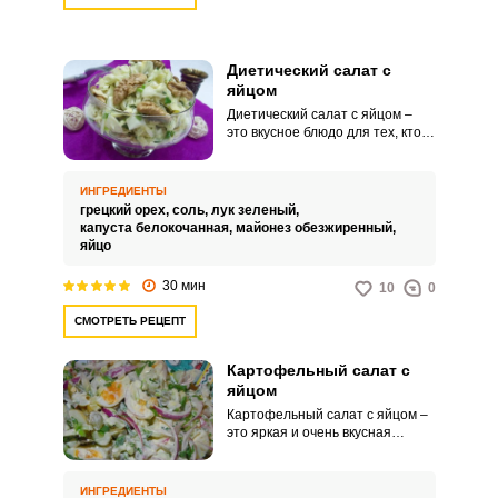
Диетический салат с
яйцом
Диетический салат с яйцом –
это вкусное блюдо для тех, кто
внимательно следит за фигурой
и за тем, что и как употребляет в
пищу. Собирается салат очень
ИНГРЕДИЕНТЫ
быстро, главное, заранее
грецкий орех,
соль,
лук зеленый,
отварить яйца и полностью их
капуста белокочанная,
майонез обезжиренный,
остудить.
яйцо
30 мин
10
0
СМОТРЕТЬ РЕЦЕПТ
Картофельный салат с
яйцом
Картофельный салат с яйцом –
это яркая и очень вкусная
закуска, которая отлично
подойдет для вашего сытного
домашнего обеда или ужина.
ИНГРЕДИЕНТЫ