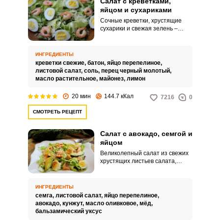
Салат с креветками,
яйцом и сухариками
Сочные креветки, хрустящие
сухарики и свежая зелень –
идеальное сочетание для
вкусного салата. Листья салата
придают салату летнюю
ИНГРЕДИЕНТЫ
свежесть, а креветки – морскую
креветки свежие,
батон,
яйцо перепелиное,
нотку.
листовой салат,
соль,
перец черный молотый,
масло растительное,
майонез,
лимон
20 мин
144.7 кКал
7216
0
СМОТРЕТЬ РЕЦЕПТ
Салат с авокадо, семгой и
яйцом
Великолепный салат из свежих
хрустящих листьев салата,
нежнейшего авокадо и филе
семги – прекрасный вариант
легкого ужина. Во-первых – он
ИНГРЕДИЕНТЫ
очень вкусный, во-вторых,
семга,
листовой салат,
яйцо перепелиное,
благодаря содержанию
авокадо,
кунжут,
масло оливковое,
мёд,
диетических продуктов и легкой
бальзамический уксус
заправки – очень полезный и не