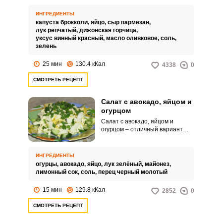
клетчатку. Стоит как можно чаще
употреблять блюда с этим
ИНГРЕДИЕНТЫ
полезным продуктом.
капуста брокколи,
яйцо,
сыр пармезан,
лук репчатый,
дижонская горчица,
уксус винный красный,
масло оливковое,
соль,
зелень
25 мин
130.4 кКал
4338
0
СМОТРЕТЬ РЕЦЕПТ
Салат с авокадо, яйцом и
огурцом
Салат с авокадо, яйцом и
огурцом – отличный вариант
салата на скорую руку. Таким
блюдом можно плотно
перекусить, а можно и на ужин
ИНГРЕДИЕНТЫ
подать.
огурцы,
авокадо,
яйцо,
лук зелёный,
майонез,
лимонный сок,
соль,
перец черный молотый
15 мин
129.8 кКал
2852
0
СМОТРЕТЬ РЕЦЕПТ