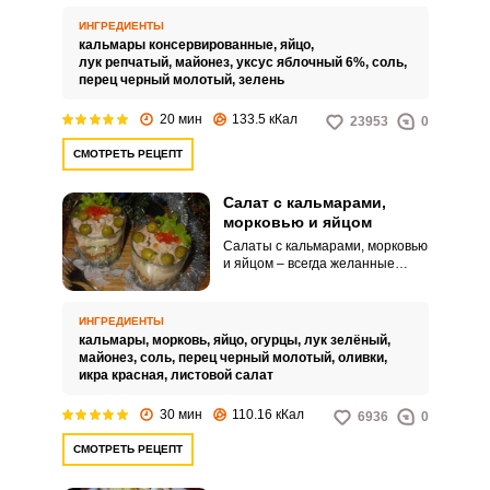
маринованным луком, к тому же
и бюджетный. Кальмары с
ИНГРЕДИЕНТЫ
яйцом – это всегда вкусно, а
кальмары консервированные,
яйцо,
маринованный в уксусе лук
лук репчатый,
майонез,
уксус яблочный 6%,
соль,
добавляет здесь особую
перец черный молотый,
зелень
кислинку, резкость и задает
салату хрустящую текстуру.
20 мин
133.5 кКал
23953
0
СМОТРЕТЬ РЕЦЕПТ
Салат с кальмарами,
морковью и яйцом
Салаты с кальмарами, морковью
и яйцом – всегда желанные
гости на праздничном столе.
Этот вариант салата
предлагаем приготовить из
ИНГРЕДИЕНТЫ
весьма доступных продуктов, а
кальмары,
морковь,
яйцо,
огурцы,
лук зелёный,
подачу оформить в стакане
майонез,
соль,
перец черный молотый,
оливки,
слоеным методом.
икра красная,
листовой салат
30 мин
110.16 кКал
6936
0
СМОТРЕТЬ РЕЦЕПТ