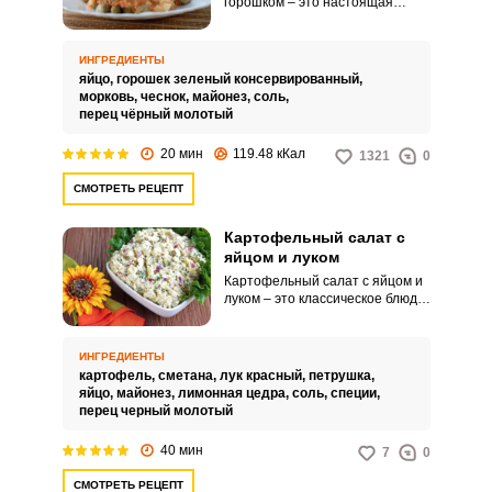
горошком – это настоящая
витаминная бомба, которая не
только разнообразит
привычный рацион, но также с
ИНГРЕДИЕНТЫ
легкостью украсит ваш
яйцо,
горошек зеленый консервированный,
праздничный стол. Помимо
морковь,
чеснок,
майонез,
соль,
полезных свойств, салат также
перец чёрный молотый
обладает превосходными
вкусовыми характеристиками.
20 мин
119.48 кКал
1321
0
СМОТРЕТЬ РЕЦЕПТ
Картофельный салат с
яйцом и луком
Картофельный салат с яйцом и
луком – это классическое блюдо,
которое обычно готовят на
праздничные мероприятия,
семейные ужины или просто как
ИНГРЕДИЕНТЫ
закуску к обеду. Этот салат
картофель,
сметана,
лук красный,
петрушка,
очень питательный и вкусный,
яйцо,
майонез,
лимонная цедра,
соль,
специи,
он содержит картофель, яйца,
перец черный молотый
лук, майонез или сметану,
зелень и специи.
40 мин
7
0
СМОТРЕТЬ РЕЦЕПТ