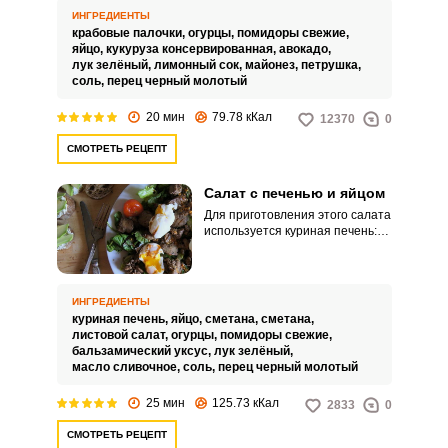
рецепте предлагаем добавить
ИНГРЕДИЕНТЫ
кусочки авокадо и свежих
крабовые палочки,
огурцы,
помидоры свежие,
овощей.
яйцо,
кукуруза консервированная,
авокадо,
лук зелёный,
лимонный сок,
майонез,
петрушка,
соль,
перец черный молотый
20 мин
79.78 кКал
12370
0
СМОТРЕТЬ РЕЦЕПТ
Салат с печенью и яйцом
Для приготовления этого салата
ВХОД НА САЙТ
РЕГИСТРАЦИЯ
используется куриная печень:
она нежная и хорошо
сочетается с яйцом. А свежие
овощи добавляют салату
Войдите
легкости и сочности.
ИНГРЕДИЕНТЫ
с помощью социальных сетей:
куриная печень,
яйцо,
сметана,
сметана,
листовой салат,
огурцы,
помидоры свежие,
бальзамический уксус,
лук зелёный,
масло сливочное,
соль,
перец черный молотый
или
25 мин
125.73 кКал
2833
0
СМОТРЕТЬ РЕЦЕПТ