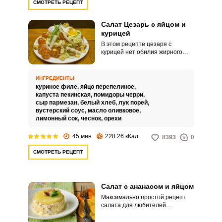
СМОТРЕТЬ РЕЦЕПТ
Салат Цезарь с яйцом и
курицей
В этом рецепте цезаря с
курицей нет обилия жирного
соуса. В конце на салат
выкладывается яйцо пашот,
которое при смешивании с
ИНГРЕДИЕНТЫ
другими компонентами блюда
куриное филе,
яйцо перепелиное,
играет роль соуса.
капуста пекинская,
помидоры черри,
сыр пармезан,
белый хлеб,
лук порей,
вустерский соус,
масло оливковое,
лимонный сок,
чеснок,
орехи
45 мин
228.26 кКал
8393
0
СМОТРЕТЬ РЕЦЕПТ
Салат с ананасом и яйцом
Максимально простой рецепт
салата для любителей
морепродуктов. Ингредиента
всего три: яйца, ананасы из