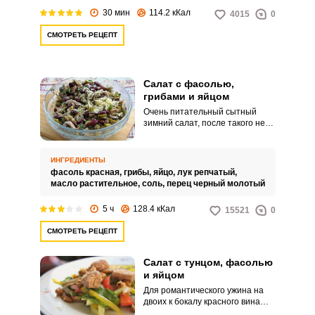
вредит фигуре.
30 мин
114.2 кКал
4015
0
СМОТРЕТЬ РЕЦЕПТ
Салат с фасолью,
грибами и яйцом
Очень питательный сытный
зимний салат, после такого не
захочется, есть до самого
ужина. Фасоль и грибы очень
удачно сочетаются между собой
ИНГРЕДИЕНТЫ
по вкусу.
фасоль красная,
грибы,
яйцо,
лук репчатый,
масло растительное,
соль,
перец черный молотый
5 ч
128.4 кКал
15521
0
СМОТРЕТЬ РЕЦЕПТ
Салат с тунцом, фасолью
и яйцом
Для романтического ужина на
двоих к бокалу красного вина
отлично подойдет французский