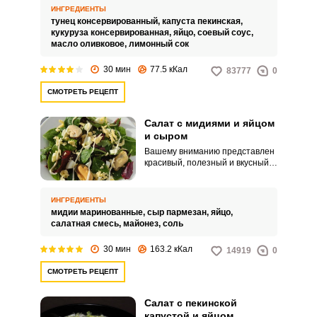
консервированного тунца.
ИНГРЕДИЕНТЫ
Добавление пекинской капусты
тунец консервированный,
капуста пекинская,
делает салат свежим, а
кукуруза консервированная,
яйцо,
соевый соус,
пикантная заправка вносит
масло оливковое,
лимонный сок
азиатские нотки.
30 мин
77.5 кКал
83777
0
СМОТРЕТЬ РЕЦЕПТ
Салат с мидиями и яйцом
и сыром
Вашему вниманию представлен
красивый, полезный и вкусный
салат. Он с первого взгляда
подкупает своей необычностью.
ИНГРЕДИЕНТЫ
мидии маринованные,
сыр пармезан,
яйцо,
салатная смесь,
майонез,
соль
30 мин
163.2 кКал
14919
0
СМОТРЕТЬ РЕЦЕПТ
Салат с пекинской
капустой и яйцом