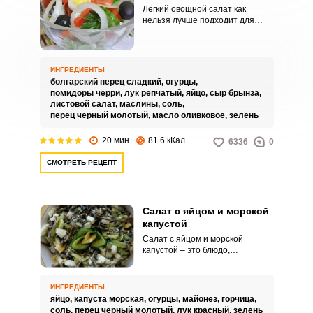
Лёгкий овощной салат как
нельзя лучше подходит для
правильного и здорового
перекуса. Добавление в салат
яиц сделает блюдо ещё более
сытным и богатым на полезные
ИНГРЕДИЕНТЫ
элементы.
болгарский перец сладкий,
огурцы,
помидоры черри,
лук репчатый,
яйцо,
сыр брынза,
листовой салат,
маслины,
соль,
перец черный молотый,
масло оливковое,
зелень
20 мин
81.6 кКал
6336
0
СМОТРЕТЬ РЕЦЕПТ
Салат с яйцом и морской
капустой
Салат с яйцом и морской
капустой – это блюдо,
приготовленное из яиц, морской
капусты и других ингредиентов,
которые могут включать в себя
ИНГРЕДИЕНТЫ
овощи, зелень, соусы и специи.
яйцо,
капуста морская,
огурцы,
майонез,
горчица,
Этот салат обычно имеет
соль,
перец черный молотый,
лук красный,
зелень