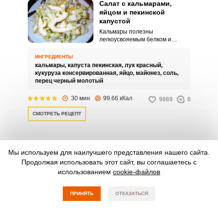
Салат с кальмарами,
яйцом и пекинской
капустой
Кальмары полезны
легкоусвояемым белком и
множеством ценных
микроэлементов. Этот продукт
ИНГРЕДИЕНТЫ
стоит чаще включать в
кальмары,
капуста пекинская,
лук красный,
повседневное меню.
кукуруза консервированная,
яйцо,
майонез,
соль,
перец черный молотый
30 мин
99.66 кКал
9869
0
СМОТРЕТЬ РЕЦЕПТ
Салат с кальмарами,
Мы используем для наилучшего представления нашего сайта.
рисом, кукурузой и яйцом
Продолжая использовать этот сайт, вы соглашаетесь с
Салаты с кальмарам уже давно
использованием
cookie-файлов
прочно заняли свое место на
нашем столе. Вариантов
рецептов – огромное
ПРИНЯТЬ
ОТКАЗАТЬСЯ
множество.
ИНГРЕДИЕНТЫ
рис белый,
кальмары,
яйцо,
кукуруза консервированная,
лук репчатый,
укроп,