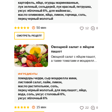
Кроме того, такое интересное
картофель,
яйцо,
огурцы маринованные,
угощение порадует несложным
лук зеленый,
сельдерей,
лук красный,
петрушка,
кулинарным процессом.
уксус яблочный 6%,
для майонеза:,
масло оливковое,
яйцо,
лимон,
горчица,
соль,
перец черный молотый
50 мин
12
0
СМОТРЕТЬ РЕЦЕПТ
Овощной салат с яйцом
пашот
Овощной салат с яйцом пашот,
а также томатами и моцареллой
разнообразит ваш привычный
семейный ужин и украсит
праздничный стол. Яркая
ИНГРЕДИЕНТЫ
закуска с полезными
помидоры черри,
сыр моцарелла мини,
ингредиентами очень вкусная и
листовой салат,
лайм,
лимон,
с насыщенным ароматом.
масло растительное,
соль,
перец чёрный молотый,
для яиц-пашот:,
яйцо,
вода,
соль,
уксус столовый 6%,
уксус яблочный 6%
15 мин
22
0