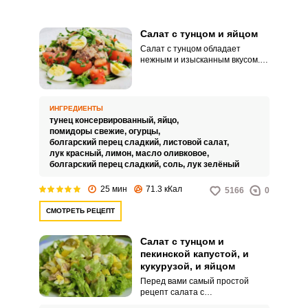
Салат с тунцом и яйцом
Салат с тунцом обладает
нежным и изысканным вкусом.
Кроме этого, он очень полезен
за счет большого содержания в
нем микроэлементов.
ИНГРЕДИЕНТЫ
тунец консервированный,
яйцо,
помидоры свежие,
огурцы,
болгарский перец сладкий,
листовой салат,
лук красный,
лимон,
масло оливковое,
болгарский перец сладкий,
соль,
лук зелёный
25 мин
71.3 кКал
5166
0
СМОТРЕТЬ РЕЦЕПТ
Салат с тунцом и
пекинской капустой, и
кукурузой, и яйцом
Перед вами самый простой
рецепт салата с
использованием