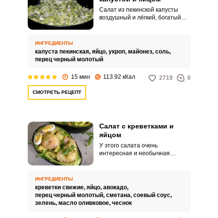
Салат из пекинской капусты
воздушный и лёгкий, богатый
витаминами А и С. Добавим в
него яйцо, зелень и заправим
соусом.
ИНГРЕДИЕНТЫ
капуста пекинская,
яйцо,
укроп,
майонез,
соль,
перец черный молотый
15 мин
113.92 кКал
2719
0
СМОТРЕТЬ РЕЦЕПТ
Салат с креветками и
яйцом
У этого салата очень
интересная и необычная
подача. Вместо индивидуальных
салатниц мы будем
использовать авокадо.
ИНГРЕДИЕНТЫ
креветки свежие,
яйцо,
авокадо,
перец черный молотый,
сметана,
соевый соус,
зелень,
масло оливковое,
чеснок