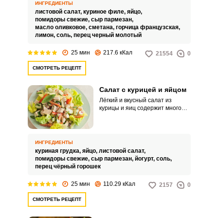
ИНГРЕДИЕНТЫ
листовой салат,
куриное филе,
яйцо,
помидоры свежие,
сыр пармезан,
масло оливковое,
сметана,
горчица французская,
лимон,
соль,
перец черный молотый
25 мин
217.6 кКал
21554
0
СМОТРЕТЬ РЕЦЕПТ
Салат с курицей и яйцом
Лёгкий и вкусный салат из
курицы и яиц содержит много
белка, что делает его сытным и
в то же время полезным для
фигуры. Заправка из
натурального йогурта отлично
ИНГРЕДИЕНТЫ
сочетается с остальными
куриная грудка,
яйцо,
листовой салат,
ингредиентами, а значит,
помидоры свежие,
сыр пармезан,
йогурт,
соль,
делает блюдо ещё более
перец чёрный горошек
полезным для здоровья.
25 мин
110.29 кКал
2157
0
СМОТРЕТЬ РЕЦЕПТ