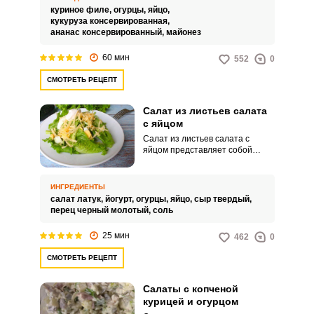
здоровья и оптимальной
куриное филе,
огурцы,
яйцо,
физической формы. Этот салат
кукуруза консервированная,
объединяет в себе полезные и
ананас консервированный,
майонез
натуральные ингредиенты,
обеспечивая баланс белков,
60 мин
552
0
жиров и углеводов.
СМОТРЕТЬ РЕЦЕПТ
Салат из листьев салата
с яйцом
Салат из листьев салата с
яйцом представляет собой
свежую сочную закуску, которая
готовится элементарно. Легкая
закуска идеально подойдет для
ИНГРЕДИЕНТЫ
любого события и станет
салат латук,
йогурт,
огурцы,
яйцо,
сыр твердый,
отличным вариантом быстрого и
перец черный молотый,
соль
сытного перекуса.
25 мин
462
0
СМОТРЕТЬ РЕЦЕПТ
Салаты с копченой
курицей и огурцом