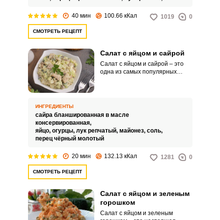
сочный вкус и разнообразные
текстуры благодаря сочетанию
40 мин
100.66 кКал
1019
0
мягких яиц, хрустящей морской
капусты и других добавок.
СМОТРЕТЬ РЕЦЕПТ
Салат с яйцом и сайрой
Салат с яйцом и сайрой – это
одна из самых популярных
закусок. Готовится она очень
просто и быстро.
ИНГРЕДИЕНТЫ
сайра бланшированная в масле
консервированная,
яйцо,
огурцы,
лук репчатый,
майонез,
соль,
перец чёрный молотый
20 мин
132.13 кКал
1281
0
СМОТРЕТЬ РЕЦЕПТ
Салат с яйцом и зеленым
горошком
Салат с яйцом и зеленым