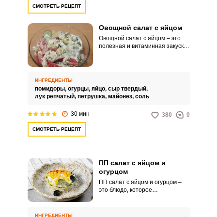
СМОТРЕТЬ РЕЦЕПТ
Овощной салат с яйцом
Овощной салат с яйцом – это
полезная и витаминная закуска
с добавлением огурцов,
помидоров, зелени и сыра.
Подобное сочетание, казалось
бы, привычных продуктов,
ИНГРЕДИЕНТЫ
создает неожиданно очень
помидоры,
огурцы,
яйцо,
сыр твердый,
сбалансированную и вкусную
лук репчатый,
петрушка,
майонез,
соль
закуску.
30 мин
380
0
СМОТРЕТЬ РЕЦЕПТ
ПП салат с яйцом и
огурцом
ПП салат с яйцом и огурцом –
это блюдо, которое
соответствует принципам
правильного питания,
направленного на поддержание
ИНГРЕДИЕНТЫ