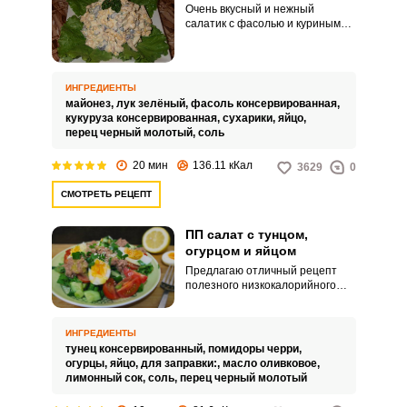
Очень вкусный и нежный
салатик с фасолью и куриным
яйцом – отличное и сытное
блюдо, которое как нельзя,
кстати, подойдет для сытного
обеда. Этот салат можно
ИНГРЕДИЕНТЫ
подавать и к праздничному
майонез,
лук зелёный,
фасоль консервированная,
столу – он станет хорошим
кукуруза консервированная,
сухарики,
яйцо,
украшением.
перец черный молотый,
соль
20 мин
136.11 кКал
3629
0
СМОТРЕТЬ РЕЦЕПТ
ПП салат с тунцом,
огурцом и яйцом
Предлагаю отличный рецепт
полезного низкокалорийного
салата с тунцом, огурцом и
яйцом, который по достоинству
оценят все, кто ведет здоровый
ИНГРЕДИЕНТЫ
образ жизни и следит за своим
тунец консервированный,
помидоры черри,
питанием. Салат получается
огурцы,
яйцо,
для заправки:,
масло оливковое,
вкусным и легким.
лимонный сок,
соль,
перец черный молотый