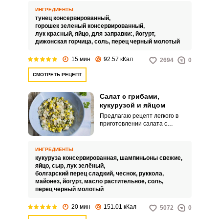
понравится тем, кто следит за
ИНГРЕДИЕНТЫ
своим питанием и фигурой.
тунец консервированный,
Салат отлично подойдет для
горошек зеленый консервированный,
ужина или сбалансированного
лук красный,
яйцо,
для заправки:,
йогурт,
перекуса.
дижонская горчица,
соль,
перец черный молотый
15 мин
92.57 кКал
2694
0
СМОТРЕТЬ РЕЦЕПТ
Салат с грибами,
кукурузой и яйцом
Предлагаю рецепт легкого в
приготовлении салата с
грибами, кукурузой и яйцом.
Салат получается ярким и очень
вкусным с идеальным
ИНГРЕДИЕНТЫ
сочетанием используемых
кукуруза консервированная,
шампиньоны свежие,
продуктов.
яйцо,
сыр,
лук зелёный,
болгарский перец сладкий,
чеснок,
руккола,
майонез,
йогурт,
масло растительное,
соль,
перец черный молотый
20 мин
151.01 кКал
5072
0