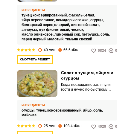
овощной салат с тунцом, яйцом
и фасолью. Блюдо содержит
ИНГРЕДИЕНТЫ
много овощей и зелени,
тунец консервированный,
фасоль белая,
пряностей, заправляется соком
яйцо перепелиное,
помидоры свежие,
огурцы,
лимона и оливковым маслом.
болгарский перец сладкий,
листовой салат,
анчоусы,
лук фиолетовый,
чеснок,
масло оливковое,
лимонный сок,
петрушка,
соль,
перец черный молотый,
тимьян свежий
40 мин
66.5 кКал
6824
0
СМОТРЕТЬ РЕЦЕПТ
Салат с тунцом, яйцом и
огурцом
Когда неожиданно заглянули
гости и нужно по-быстрому
соорудить легкий обед, к
основному блюду можно подать
салат с тунцом и свежим
ИНГРЕДИЕНТЫ
огурцом. Такой салат готовится
огурцы,
тунец консервированный,
яйцо,
соль,
быстро и так же быстро
майонез
съедается, все его любят за
простоту исполнения, нежность
25 мин
103.4 кКал
4029
0
и нетривиальный вкус.