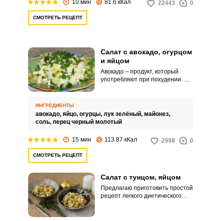
10 мин
81.6 кКал
22443
0
СМОТРЕТЬ РЕЦЕПТ
Салат с авокадо, огурцом
и яйцом
Авокадо – продукт, который
употребляют при похудении. Я
хочу предложить рецепт
полезного салата с авокадо и
огурцом.
ИНГРЕДИЕНТЫ
авокадо,
яйцо,
огурцы,
лук зелёный,
майонез,
соль,
перец черный молотый
15 мин
113.87 кКал
2998
0
СМОТРЕТЬ РЕЦЕПТ
Салат с тунцом, яйцом
Предлагаю приготовить простой
рецепт легкого диетического
салата с тунцом, яйцом и
консервированным горошком,
который непременно