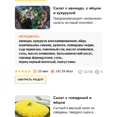
Салат с авокадо, с яйцом
и кукурузой
Предлагаем рецепт необычного
салата, который способен
Запомнить меня
удивить новым вкусом и
порадовать приятным
сочетанием ингредиентов -
ВХОД
ИНГРЕДИЕНТЫ
салат с авокадо, с яйцом и
авокадо,
кукуруза консервированная,
яйцо,
кукурузой. Шампиньоны в
шампиньоны свежие,
руккола,
помидоры черри,
ЕЩЕ НЕ ЗАРЕГИСТРИРОВАННЫ?
компании с авокадо и мини
сыр пармезан,
лимонный сок,
масло оливковое,
кукурузой формируют очень
соль,
масло оливковое,
бальзамический уксус,
удачный тандем.
горчица французская,
соль,
Забыли пароль?
перец черный молотый,
лангустины
20 мин
142.59 кКал
11736
0
СМОТРЕТЬ РЕЦЕПТ
Салат с говядиной и
яйцом
Сытный и вкусный салат из
говядины, твердого сыра и
маринованного лука – отлично