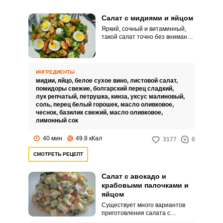
Салат с мидиями и яйцом
Яркий, сочный и витаминный,
такой салат точно без внимания
не останется. Мидии в составе
делают его особенным и даже
праздничным – ведь это не
просто смесь свежих овощей.
ИНГРЕДИЕНТЫ
мидии,
яйцо,
белое сухое вино,
листовой салат,
помидоры свежие,
болгарский перец сладкий,
лук репчатый,
петрушка,
кинза,
уксус малиновый,
соль,
перец белый горошек,
масло оливковое,
чеснок,
базилик свежий,
масло оливковое,
лимонный сок
40 мин
49.8 кКал
3177
0
СМОТРЕТЬ РЕЦЕПТ
Салат с авокадо и
крабовыми палочками и
яйцом
Существует много вариантов
приготовления салата с
крабовыми палочками. В этом