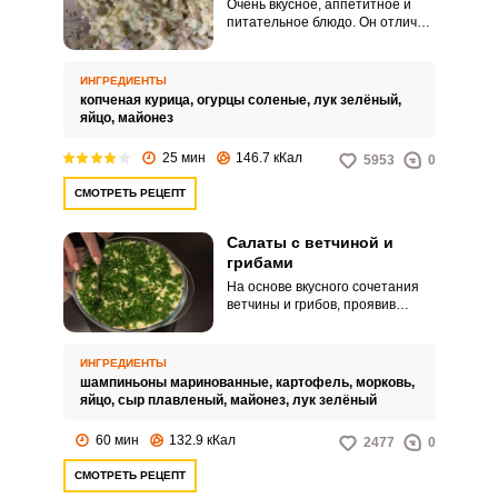
Очень вкусное, аппетитное и
питательное блюдо. Он отлично
подойдет для праздничного
стола и сделает его богаче и
разнообразнее.
ИНГРЕДИЕНТЫ
копченая курица,
огурцы соленые,
лук зелёный,
яйцо,
майонез
25 мин
146.7 кКал
5953
0
СМОТРЕТЬ РЕЦЕПТ
Салаты с ветчиной и
грибами
На основе вкусного сочетания
ветчины и грибов, проявив
творчество и фантазию, вы
можете создать необычные и
вкусные салаты. В данном
ИНГРЕДИЕНТЫ
рецепте вам предлагается
шампиньоны маринованные,
картофель,
морковь,
приготовить салат послойно и
яйцо,
сыр плавленый,
майонез,
лук зелёный
добавить к ветчине и грибам
отварные морковь с
60 мин
132.9 кКал
2477
0
картофелем, яйца и плавленый
сырок.
СМОТРЕТЬ РЕЦЕПТ