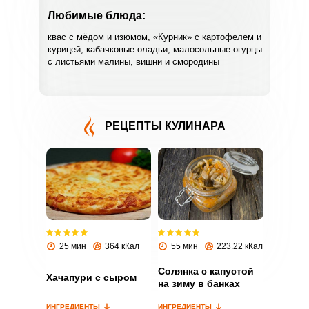
Любимые блюда:
квас с мёдом и изюмом, «Курник» с картофелем и
курицей, кабачковые оладьи, малосольные огурцы
с листьями малины, вишни и смородины
РЕЦЕПТЫ КУЛИНАРА
ВХОД НА САЙТ
РЕГИСТРАЦИЯ
Войдите
с помощью социальных сетей:
25 мин
364 кКал
55 мин
223.22 кКал
или
Солянка с капустой
Хачапури с сыром
на зиму в банках
ИНГРЕДИЕНТЫ
ИНГРЕДИЕНТЫ