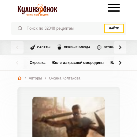
НАЙТИ
🍆
🍵
🍲
САЛАТЫ
ПЕРВЫЕ БЛЮДА
ВТОРЫЕ БЛЮДА
Окрошка
Желе из красной смородины
Варенье из в
/
Авторы
/
Оксана Колтакова