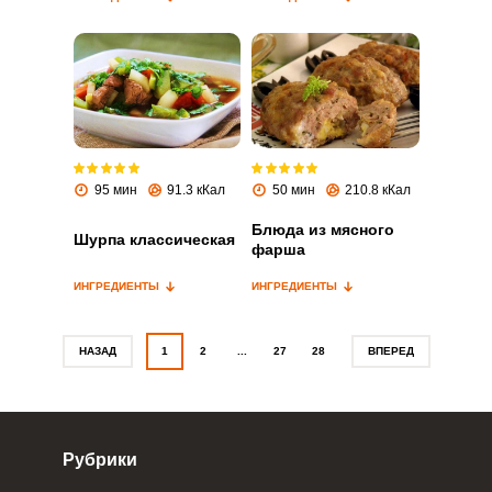
Запомнить меня
ВХОД
95 мин
91.3 кКал
50 мин
210.8 кКал
ЕЩЕ НЕ ЗАРЕГИСТРИРОВАННЫ?
Блюда из мясного
Шурпа классическая
Забыли пароль?
фарша
ИНГРЕДИЕНТЫ
ИНГРЕДИЕНТЫ
НАЗАД
1
2
...
27
28
ВПЕРЕД
Рубрики