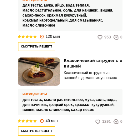
готовится с сахаром и
для теста:,
мука,
яйцо,
вода теплая,
крахмалом. После того как
масло растительное,
соль,
для начинки:,
вишня,
начинка выложена на тесто, оно
сахар-песок,
крахмал кукурузный,
сворачивается в форму рулета и
крахмал картофельный,
для смазывания:,
запекается в духовке до
масло сливочное
золотистой корочки.
120 мин
953
0
СМОТРЕТЬ РЕЦЕПТ
Классический штрудель с
вишней
Классический штрудель с
вишней в домашних условиях –
это великолепный десерт с
кисло-сладкой начинкой в
тонком хрустящем тесте. Его
ИНГРЕДИЕНТЫ
можно приготовить дома, следуя
для теста:,
масло растительное,
мука,
соль,
вода,
определённому рецепту и
для начинки:,
грецкий орех,
крахмал кукурузный,
используя простые
вишня,
масло сливочное,
сахар-песок
продукты.Совет по
ингредиентам: Чтобы
40 мин
1291
0
сэкономить время, для основы
можно использовать готовое
СМОТРЕТЬ РЕЦЕПТ
слоеное тесто. Советы по
процессу