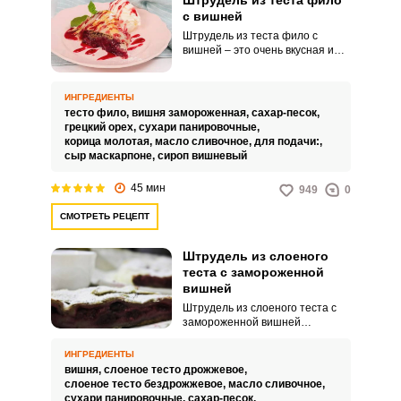
Штрудель из теста фило
с вишней
Штрудель из теста фило с
вишней – это очень вкусная и
быстрая кулинарная идея для
вашего праздника или
семейного чаепития. Такой
ИНГРЕДИЕНТЫ
яркий, ароматный и невероятно
тесто фило,
вишня замороженная,
сахар-песок,
вкусный десерт приготовить
грецкий орех,
сухари панировочные,
гораздо проще, чем может
корица молотая,
масло сливочное,
для подачи:,
показаться.
сыр маскарпоне,
сироп вишневый
45 мин
949
0
СМОТРЕТЬ РЕЦЕПТ
Штрудель из слоеного
теста с замороженной
вишней
Штрудель из слоеного теста с
замороженной вишней
получается невероятно сочным,
насыщенным по вкусу и
ИНГРЕДИЕНТЫ
ароматным. Такое
вишня,
слоеное тесто дрожжевое,
привлекательное лакомство
слоеное тесто бездрожжевое,
масло сливочное,
идеально подойдет для
сухари панировочные,
сахар-песок,