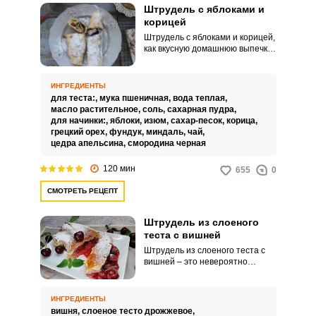
Штрудель с яблоками и
корицей
Штрудель с яблоками и корицей,
как вкусную домашнюю выпечку
с большим количеством начинки
и тонким слоем теста, чаще
всего выпекают на готовом
ИНГРЕДИЕНТЫ
слоеном тесте. В этом рецепте
для теста:,
мука пшеничная,
вода теплая,
вам предлагается приготовить
масло растительное,
соль,
сахарная пудра,
тесто вытяжное, которое руками
для начинки:,
яблоки,
изюм,
сахар-песок,
корица,
растягивается в очень тонкий
грецкий орех,
фундук,
миндаль,
чай,
пласт, а при выпечке тает во рту,
цедра апельсина,
смородина черная
а вкус штруделя получается
замечательным.
120 мин
655
0
СМОТРЕТЬ РЕЦЕПТ
Штрудель из слоеного
теста с вишней
Штрудель из слоеного теста с
вишней – это невероятно
вкусное и привлекательное
угощение для вашего чаепития
или домашнего праздника.
ИНГРЕДИЕНТЫ
Десерт порадует сочетанием
вишня,
слоеное тесто дрожжевое,