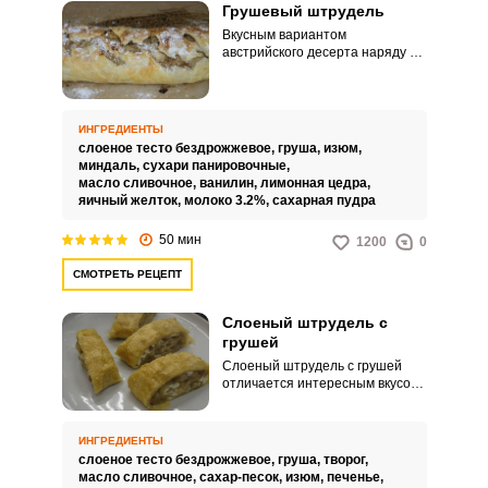
Грушевый штрудель
Вкусным вариантом
австрийского десерта наряду с
традиционным яблочным, может
быть у вас грушевый штрудель.
Он отличается более
выраженным насыщенным
ИНГРЕДИЕНТЫ
вкусом.
слоеное тесто бездрожжевое,
груша,
изюм,
миндаль,
сухари панировочные,
масло сливочное,
ванилин,
лимонная цедра,
яичный желток,
молоко 3.2%,
сахарная пудра
50 мин
1200
0
СМОТРЕТЬ РЕЦЕПТ
Слоеный штрудель с
грушей
Слоеный штрудель с грушей
отличается интересным вкусом
и аппетитным внешним видом.
Такое яркое лакомство можно
подавать к семейному чаепитию
ИНГРЕДИЕНТЫ
или праздничному столу.
слоеное тесто бездрожжевое,
груша,
творог,
масло сливочное,
сахар-песок,
изюм,
печенье,