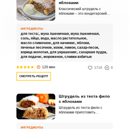
яблоками
Классический штрудель с
яблоками – это кондитерский
рулет из пресного вытяжного
теста. Его создание
приписывают австрийским
ИНГРЕДИЕНТЫ
кондитерам, но распространено
для теста:,
мука пшеничная,
мука пшеничная,
изготовление штруделя
соль,
яйцо,
вода,
масло растительное,
практически по всей
масло сливочное,
для начинки:,
яблоки,
центральной Европе и за её
печенье песочное,
изюм,
лимон,
сахар-песок,
пределами.
корица молотая,
для украшения:,
сахарная пудра,
для подачи:,
мороженое,
сливки взбитые
120 мин
1710
0
СМОТРЕТЬ РЕЦЕПТ
Штрудель из теста фило
с яблоками
Штрудель из теста фило с
яблоками приготовить
несложно. Этот рецепт
штруделя для тех, кто не любит
долго возиться с тестом, так как
ИНГРЕДИЕНТЫ