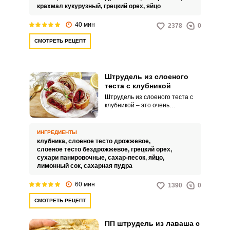
и аппетитный штрудель с
крахмал кукурузный,
грецкий орех,
яйцо
вишней станет настоящим
угощением для всей вашей
40 мин
2378
0
семьи и гостей.
СМОТРЕТЬ РЕЦЕПТ
Штрудель из слоеного
теста с клубникой
Штрудель из слоеного теста с
клубникой – это очень
интересное по вкусу,
привлекательное и ароматное
угощение для домашнего стола
ИНГРЕДИЕНТЫ
или праздника. Такая выпечка
клубника,
слоеное тесто дрожжевое,
идеально сочетается с чашкой
слоеное тесто бездрожжевое,
грецкий орех,
горячего чая.
сухари панировочные,
сахар-песок,
яйцо,
лимонный сок,
сахарная пудра
60 мин
1390
0
СМОТРЕТЬ РЕЦЕПТ
ПП штрудель из лаваша с