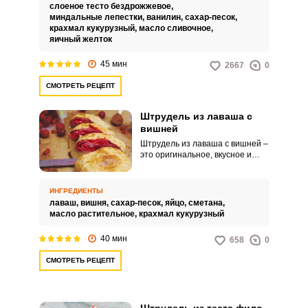
нежного теста и сочной ягодной
слоеное тесто бездрожжевое,
начинки с приятной кислинкой.
миндальные лепестки,
ванилин,
сахар-песок,
крахмал кукурузный,
масло сливочное,
яичный желток
45 мин
2667
0
СМОТРЕТЬ РЕЦЕПТ
Штрудель из лаваша с
вишней
Штрудель из лаваша с вишней –
это оригинальное, вкусное и
привлекательное угощение для
вашего чаепития или
домашнего праздника, которое
ИНГРЕДИЕНТЫ
можно приготовить на скорую
лаваш,
вишня,
сахар-песок,
яйцо,
сметана,
руку. Десерт отличается
масло растительное,
крахмал кукурузный
аппетитным видом и сочной
ягодной начинкой с приятной
40 мин
658
0
кислинкой.
СМОТРЕТЬ РЕЦЕПТ