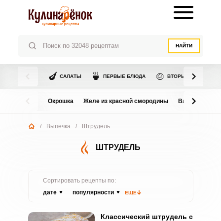
НАЙТИ
🍆
🍵
🍲
САЛАТЫ
ПЕРВЫЕ БЛЮДА
ВТОРЫЕ БЛЮДА
Окрошка
Желе из красной смородины
Варенье из в
/
Выпечка
/
Штрудель
ШТРУДЕЛЬ
Сортировать рецепты по:
дате
популярности
ЕЩЕ
Классический штрудель с