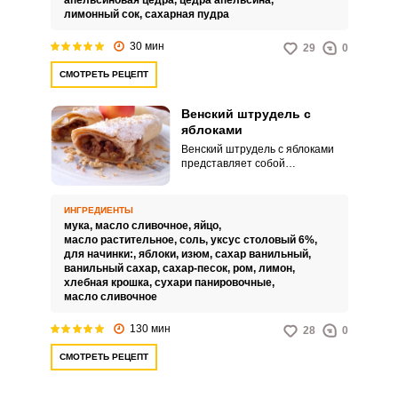
апельсиновая цедра,
цедра апельсина,
лимонный сок,
сахарная пудра
30 мин
29
0
СМОТРЕТЬ РЕЦЕПТ
Венский штрудель с
яблоками
Венский штрудель с яблоками
представляет собой
бесподобный по вкусу десерт,
который сможет повторить как
опытная, так и начинающая
ИНГРЕДИЕНТЫ
хозяйка. Несложный рецепт не
мука,
масло сливочное,
яйцо,
доставит особых хлопот, но
масло растительное,
соль,
уксус столовый 6%,
заставит немного потрудиться и
для начинки:,
яблоки,
изюм,
сахар ванильный,
набраться терпения.
ванильный сахар,
сахар-песок,
ром,
лимон,
хлебная крошка,
сухари панировочные,
масло сливочное
130 мин
28
0
СМОТРЕТЬ РЕЦЕПТ