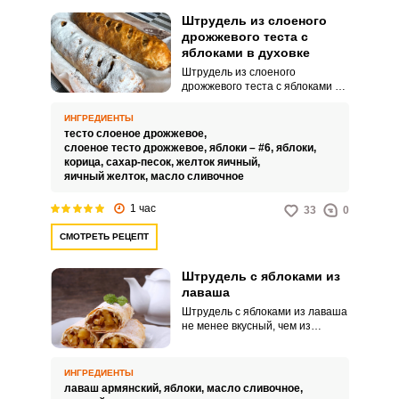
Штрудель из слоеного
дрожжевого теста с
яблоками в духовке
Штрудель из слоеного
дрожжевого теста с яблоками в
духовке – это ароматная
домашняя выпечка, которая
ИНГРЕДИЕНТЫ
готовится элементарно.
тесто слоеное дрожжевое,
Яблочное угощение подойдет
слоеное тесто дрожжевое,
яблоки – #6,
яблоки,
не только для семейного или
корица,
сахар-песок,
желток яичный,
дружеского чаепития, но и для
яичный желток,
масло сливочное
праздничного угощения.
ВХОД НА САЙТ
РЕГИСТРАЦИЯ
1 час
33
0
СМОТРЕТЬ РЕЦЕПТ
Войдите
с помощью социальных сетей:
Штрудель с яблоками из
лаваша
Штрудель с яблоками из лаваша
не менее вкусный, чем из
слоеного теста, но значительно
или
экономит время. В начинку
можно добавлять специи по
ИНГРЕДИЕНТЫ
своему желанию.
лаваш армянский,
яблоки,
масло сливочное,