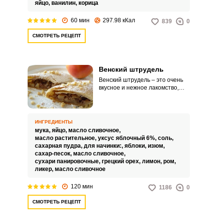
яйцо,
ванилин,
корица
60 мин
297.98 кКал
839
0
СМОТРЕТЬ РЕЦЕПТ
Венский штрудель
Венский штрудель – это очень
вкусное и нежное лакомство,
которое послужит идеальным
дополнением к чашке горячего
чая. Такая выпечка порадует вас
аппетитным и привлекательным
ИНГРЕДИЕНТЫ
видом.
мука,
яйцо,
масло сливочное,
масло растительное,
уксус яблочный 6%,
соль,
сахарная пудра,
для начинки:,
яблоки,
изюм,
сахар-песок,
масло сливочное,
сухари панировочные,
грецкий орех,
лимон,
ром,
ликер,
масло сливочное
120 мин
1186
0
СМОТРЕТЬ РЕЦЕПТ