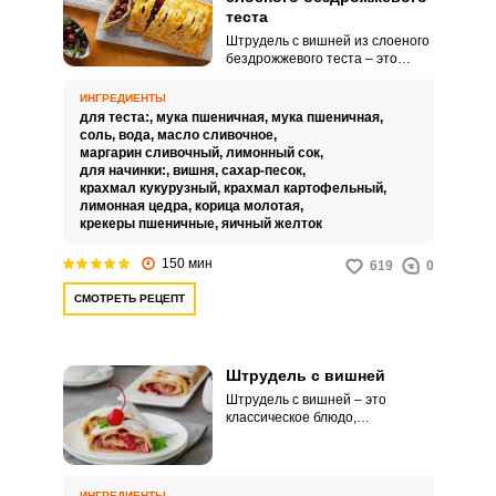
теста
Штрудель с вишней из слоеного
бездрожжевого теста – это
потрясающий десерт, который
не оставляет равнодушным
ИНГРЕДИЕНТЫ
даже самых привередливых.
для теста:,
мука пшеничная,
мука пшеничная,
Лакомство можно приготовить
соль,
вода,
масло сливочное,
из уже готового магазинного
маргарин сливочный,
лимонный сок,
теста, но я всегда делаю
для начинки:,
вишня,
сахар-песок,
слоеное тесто самостоятельно.
крахмал кукурузный,
крахмал картофельный,
лимонная цедра,
корица молотая,
крекеры пшеничные,
яичный желток
150 мин
619
0
СМОТРЕТЬ РЕЦЕПТ
Штрудель с вишней
Штрудель с вишней – это
классическое блюдо,
представляющее собой
слоеный десерт, состоящий из
тонкого слоя теста с начинкой
из сладкой вишни, которая
ИНГРЕДИЕНТЫ