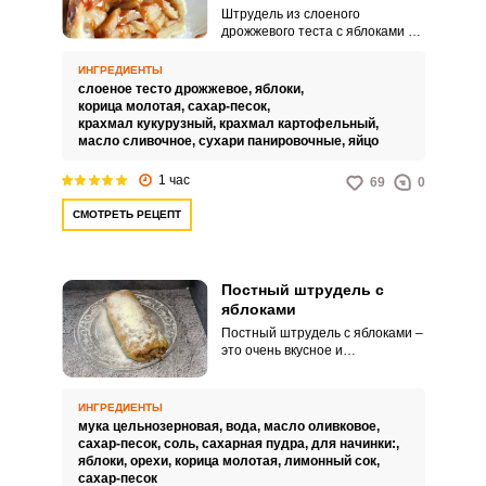
Штрудель из слоеного
дрожжевого теста с яблоками и
корицей порадует вас ярким
вкусом, аппетитным видом и
ИНГРЕДИЕНТЫ
несложным кулинарным
слоеное тесто дрожжевое,
яблоки,
процессом. Для приготовления
корица молотая,
сахар-песок,
воспользуйтесь нашим
крахмал кукурузный,
крахмал картофельный,
пошаговым рецептом с
масло сливочное,
сухари панировочные,
яйцо
фотографиями.
1 час
69
0
СМОТРЕТЬ РЕЦЕПТ
Постный штрудель с
яблоками
Постный штрудель с яблоками –
это очень вкусное и
привлекательное угощение,
которые прекрасно дополнит
ваше чаепитие. Такой десерт
ИНГРЕДИЕНТЫ
подойдет для постного меню и
мука цельнозерновая,
вода,
масло оливковое,
тех, кто не ест продукты
сахар-песок,
соль,
сахарная пудра,
для начинки:,
животного происхождения.
яблоки,
орехи,
корица молотая,
лимонный сок,
сахар-песок