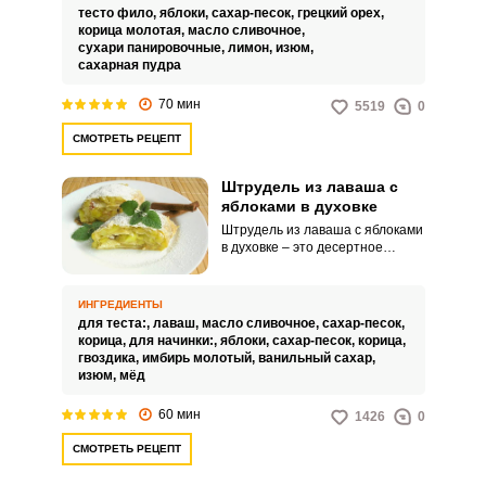
для изготовления рулета
тесто фило,
яблоки,
сахар-песок,
грецкий орех,
используется готовое тесто
корица молотая,
масло сливочное,
фило.Фило – это пресное
сухари панировочные,
лимон,
изюм,
вытяжное тесто,
сахарная пудра
приготовленное с добавлением
воды и растительного масла.
70 мин
5519
0
СМОТРЕТЬ РЕЦЕПТ
Штрудель из лаваша с
яблоками в духовке
Штрудель из лаваша с яблоками
в духовке – это десертное
блюдо, которое представляет
собой рулет из лаваша,
начиненный сладкой яблочной
ИНГРЕДИЕНТЫ
начинкой, обычно
для теста:,
лаваш,
масло сливочное,
сахар-песок,
приправленной специями,
корица,
для начинки:,
яблоки,
сахар-песок,
корица,
такими как корица и гвоздика.
гвоздика,
имбирь молотый,
ванильный сахар,
Этот рулет скручивается из
изюм,
мёд
лаваша, смазанного сливочным
маслом и посыпанного сахаром.
60 мин
1426
0
СМОТРЕТЬ РЕЦЕПТ