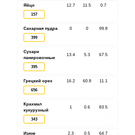
Яйцо
12.7
11.5
0.7
157
Сахарная пудра
0
0
99.8
399
Сухари
13.4
5.3
67.5
панировочные
395
Грецкий орех
16.2
60.8
11.1
656
Крахмал
1
0.6
83.5
кукурузный
343
Изюм
2.3
0.5
64.7