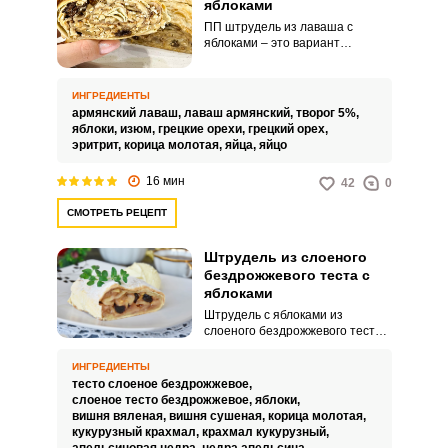
яблоками
ПП штрудель из лаваша с
яблоками – это вариант
известного австрийского
десерта, который подойдет для
людей, которые внимательно
ИНГРЕДИЕНТЫ
относятся к своему здоровью и
армянский лаваш,
лаваш армянский,
творог 5%,
при этом следят за фигурой.
яблоки,
изюм,
грецкие орехи,
грецкий орех,
Штрудель сам по себе является
эритрит,
корица молотая,
яйца,
яйцо
одним из самых
низкокалорийных десертов, а в
16 мин
42
0
сочетании с небольшими
доработками, которые мы
СМОТРЕТЬ РЕЦЕПТ
произвели, он и вовсе
перестает негативно
сказываться на фигуре.
Штрудель из слоеного
бездрожжевого теста с
яблоками
Штрудель с яблоками из
слоеного бездрожжевого теста –
это прекрасный десерт, который
отлично подойдет для дачного
ИНГРЕДИЕНТЫ
вечернего чаепития или
тесто слоеное бездрожжевое,
посиделок в кругу семьи. А если
слоеное тесто бездрожжевое,
яблоки,
добавить к нему шарик
вишня вяленая,
вишня сушеная,
корица молотая,
мороженого, то можно этот
кукурузный крахмал,
крахмал кукурузный,
десерт и в ресторанах подавать.