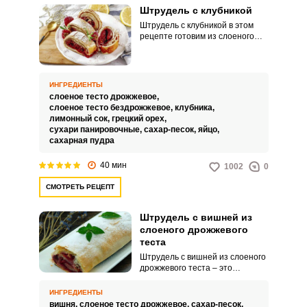
приготовления:Начинку после
Штрудель с клубникой
приготовления сразу убираем в
Штрудель с клубникой в этом
холодильник, чтобы полностью
рецепте готовим из слоеного
охладить.Кисточку для
теста, что быстрее и удобнее.
смазывания обмакните в масло
Начинку из любой клубники
и побрызгайте на штрудель,
дополняем измельченными
чтобы не порвать тонкое
орехами и панировочными
тесто. Чтобы свернуть
ИНГРЕДИЕНТЫ
сухарями.
штрудель, положите готовую
слоеное тесто дрожжевое,
выпечку на кухонное полотенце
слоеное тесто бездрожжевое,
клубника,
и сверните его вместе со
лимонный сок,
грецкий орех,
штруделем.
сухари панировочные,
сахар-песок,
яйцо,
сахарная пудра
40 мин
1002
0
СМОТРЕТЬ РЕЦЕПТ
Штрудель с вишней из
слоеного дрожжевого
теста
Штрудель с вишней из слоеного
дрожжевого теста – это
великолепное блюдо, которое
порадует вас своим аппетитным
ИНГРЕДИЕНТЫ
вкусом и ароматом. Ароматный
вишня,
слоеное тесто дрожжевое,
сахар-песок,