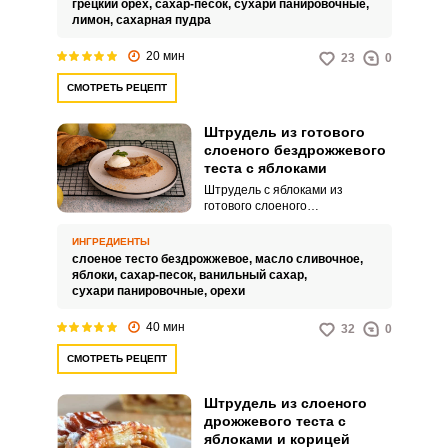
грецкий орех,
сахар-песок,
сухари панировочные,
лимон,
сахарная пудра
20 мин
23
0
СМОТРЕТЬ РЕЦЕПТ
Запомнить меня
Штрудель из готового
ВХОД
слоеного бездрожжевого
теста с яблоками
ЕЩЕ НЕ ЗАРЕГИСТРИРОВАННЫ?
Штрудель с яблоками из
готового слоеного
бездрожжевого теста – это
Забыли пароль?
классическое вкусное лакомство.
ИНГРЕДИЕНТЫ
Самый простой в приготовлении
слоеное тесто бездрожжевое,
масло сливочное,
и вкусный рецепт.
яблоки,
сахар-песок,
ванильный сахар,
сухари панировочные,
орехи
40 мин
32
0
СМОТРЕТЬ РЕЦЕПТ
Штрудель из слоеного
дрожжевого теста с
яблоками и корицей