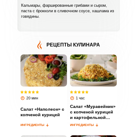
Кальмары, фаршированные грибами и сыром,
паста с брокколи в сливочном соусе, хашлама из
говядины.
РЕЦЕПТЫ КУЛИНАРА
ВХОД НА САЙТ
РЕГИСТРАЦИЯ
Войдите
с помощью социальных сетей:
20 мин
1 час
Салат «Муравейник»
Салат «Наполеон» с
с копченой курицей
или
копченой курицей
и картофельной
соломкой
ИНГРЕДИЕНТЫ
ИНГРЕДИЕНТЫ