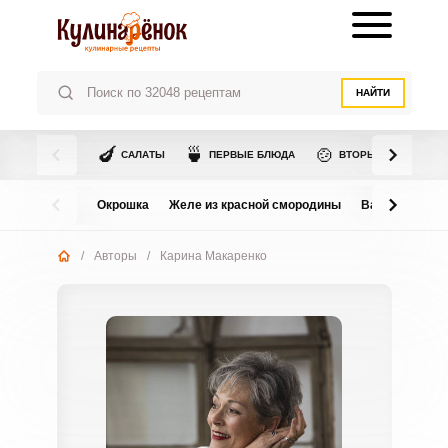
НАЙТИ
🍆
🍵
🍲
САЛАТЫ
ПЕРВЫЕ БЛЮДА
ВТОРЫЕ БЛЮДА
Окрошка
Желе из красной смородины
Варенье из в
/
Авторы
/
Карина Макаренко