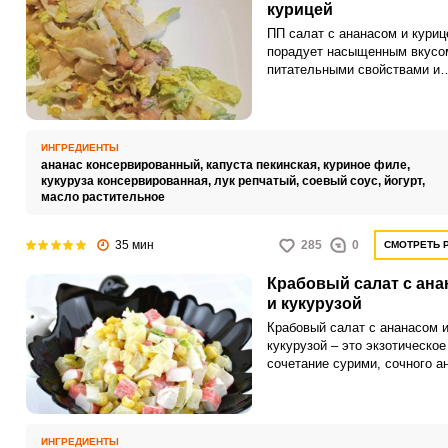
курицей
ПП салат с ананасом и куриц
порадует насыщенным вкусо
питательными свойствами и
невысокой калорийностью. Т
закуска интересно разнообра
стол.
ИНГРЕДИЕНТЫ
ананас консервированный,
капуста пекинская,
куриное филе,
кукуруза консервированная,
лук репчатый,
соевый соус,
йогурт,
масло растительное
35 мин
285
0
СМОТРЕТЬ 
Крабовый салат с ан
и кукурузой
Крабовый салат с ананасом 
кукурузой – это экзотическое
сочетание сурими, сочного а
и сладкой кукурузы, которое
поистине уникальный вкусов
букет, напоминающий о тропи
Каждый ингредиент добавляе
ИНГРЕДИЕНТЫ