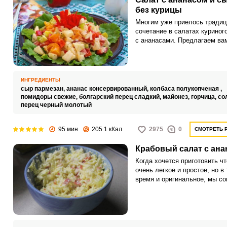
без курицы
Многим уже приелось традиц
сочетание в салатах куриног
с ананасами. Предлагаем ва
оригинальный рецепт салата 
ананасов с сыром и подкопч
колбасой.
ИНГРЕДИЕНТЫ
сыр пармезан,
ананас консервированный,
колбаса полукопченая ,
помидоры свежие,
болгарский перец сладкий,
майонез,
горчица,
со
перец черный молотый
95 мин
205.1 кКал
2975
0
СМОТРЕТЬ 
Крабовый салат с ан
Когда хочется приготовить чт
очень легкое и простое, но в 
время и оригинальное, мы с
вам крабовый салат с ананас
Ингредиентов здесь совсем
немного, но результат получ
очень достойный! Салат прек
подходит для гарнира к мяс