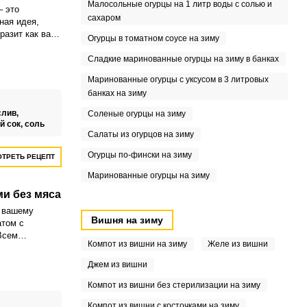
Малосольные огурцы на 1 литр воды с солью и
асом "Дамский
– это
, можно
сахаром
ная идея,
й йогурт или
разит как ваш
Огурцы в томатном соусе на зиму
за для
дничный стол.
ите сделать
ся достаточно
Сладкие маринованные огурцы на зиму в банках
ным, добавьте
тличается
такие как
Маринованные огурцы с уксусом в 3 литровых
сочностью и
 чтобы придать
банках на зиму
ус.
слив,
Соленые огурцы на зиму
й сок,
соль
Салаты из огурцов на зиму
Огурцы по-фински на зиму
ТРЕТЬ РЕЦЕПТ
Маринованные огурцы на зиму
ми без мяса
 вашему
Вишня на зиму
атом с
Всем
Компот из вишни на зиму
Желе из вишни
рабовых
аиграет
Джем из вишни
 туда
ванные
Компот из вишни без стерилизации на зиму
Компот из вишни с косточками на зиму