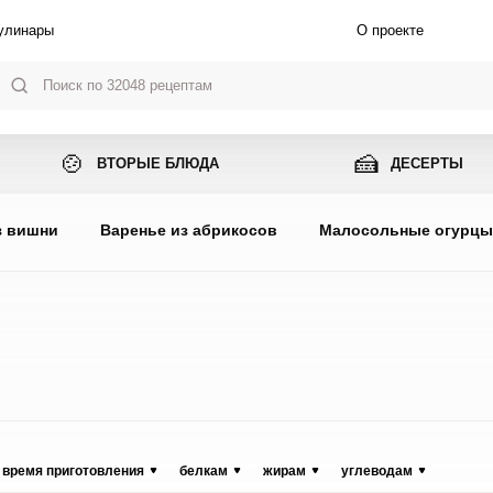
улинары
О проекте
🍲
🍰
ВТОРЫЕ БЛЮДА
ДЕСЕРТЫ
з вишни
Варенье из абрикосов
Малосольные огурц
время приготовления
белкам
жирам
углеводам