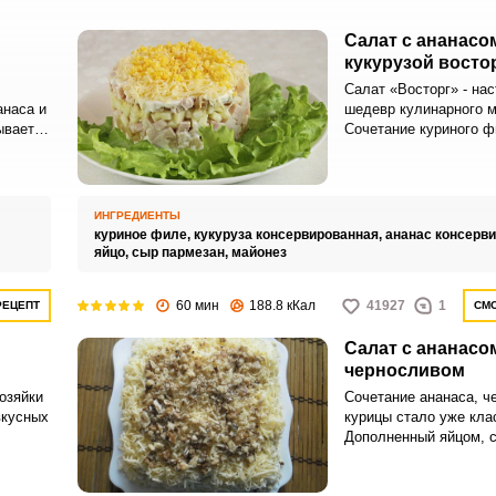
Салат с ананасо
кукурузой восто
Салат «Восторг» - на
анаса и
шедевр кулинарного м
ывается
Сочетание куриного ф
ресным
ананасами и кукурузо
егким,
необычное и невероят
ным.
ИНГРЕДИЕНТЫ
куриное филе,
кукуруза консервированная,
ананас консерв
яйцо,
сыр пармезан,
майонез
60 мин
188.8 кКал
41927
1
РЕЦЕПТ
СМО
Салат с ананасо
черносливом
озяйки
Сочетание ананаса, ч
вкусных
курицы стало уже кла
Дополненный яйцом, 
вать
грецкими орехами, эт
гим
вкус становится еще 