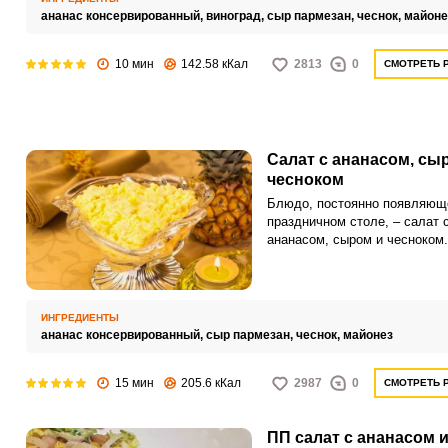
оригинальной.
ананас консервированный,
виноград,
сыр пармезан,
чеснок,
майоне
10 мин
142.58 кКал
2813
0
СМОТРЕТЬ 
Салат с ананасом, сы
чесноком
Блюдо, постоянно появляющ
праздничном столе, – салат 
ананасом, сыром и чесноком.
неудивительно: это сочное б
сладкой ноткой всегда прихо
по вкусу всей семье, а готови
– одно удовольствие.
ИНГРЕДИЕНТЫ
ананас консервированный,
сыр пармезан,
чеснок,
майонез
15 мин
205.6 кКал
2987
0
СМОТРЕТЬ 
ПП салат с ананасом 