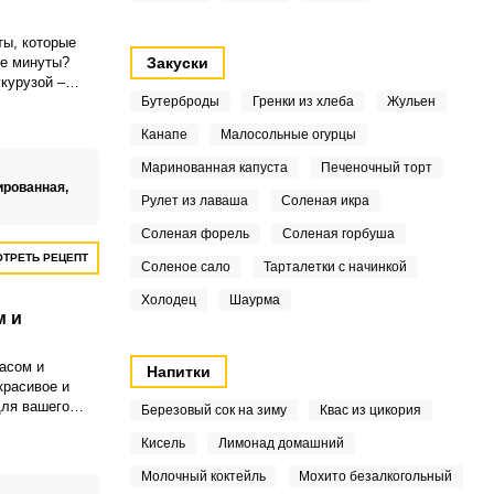
ты, которые
ые минуты?
Закуски
курузой –
 не нужно
Бутерброды
Гренки из хлеба
Жульен
Канапе
Малосольные огурцы
Маринованная капуста
Печеночный торт
ированная,
Рулет из лаваша
Соленая икра
Соленая форель
Соленая горбуша
ТРЕТЬ РЕЦЕПТ
Соленое сало
Тарталетки с начинкой
Холодец
Шаурма
м и
асом и
Напитки
красивое и
для вашего
Березовый сок на зиму
Квас из цикория
а к праздникам
Кисель
Лимонад домашний
ря своему
сканному
Молочный коктейль
Мохито безалкогольный