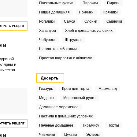
Пасхальные куличи
Пирожки
Пироги
,
Пицца домашняя
Пончики
Пряники
Рогалики
Самса
Слойки
Сырники
ТРЕТЬ РЕЦЕПТ
Хачапури
Хлеб в домашних условиях
Чебуреки
Штрудель
м и
Шарлотка с яблоками
Простая шарлотка с яблоками
куриной
улярны и
личества
имизировать
Десерты
 сделать его
ежирный сыр, а
Глазурь
Крем для торта
Мармелад
 натурального
Медовик
Меренговый рулет
Домашнее мороженое
Пастила в домашних условиях
ТРЕТЬ РЕЦЕПТ
Печенье домашнее
Тирамису
Торты
Чизкейки
Цукаты
Эклеры
м и