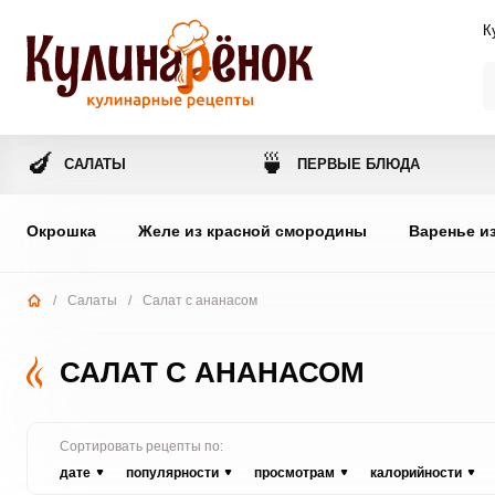
К
🍆
🍵
САЛАТЫ
ПЕРВЫЕ БЛЮДА
Окрошка
Желе из красной смородины
Варенье и
/
Салаты
/
Салат с ананасом
САЛАТ С АНАНАСОМ
Сортировать рецепты по:
дате
популярности
просмотрам
калорийности