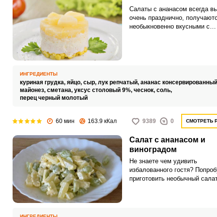
Салаты с ананасом всегда в
очень празднично, получают
необыкновенно вкусными с
интересным сочетанием
ингредиентов. Рекомендую
приготовить салат с ананасо
слоями, он обязательно укра
стол.
ИНГРЕДИЕНТЫ
куриная грудка,
яйцо,
сыр,
лук репчатый,
ананас консервированный
майонез,
сметана,
уксус столовый 9%,
чеснок,
соль,
перец черный молотый
60 мин
163.9 кКал
9389
0
СМОТРЕТЬ 
Салат с ананасом и
виноградом
Не знаете чем удивить
избалованного гостя? Попроб
приготовить необычный салат
сладких фруктов с чесночно
заправкой. Благодаря такому
резкому сочетанию ингредиен
закуска получается вкусной 
ИНГРЕДИЕНТЫ