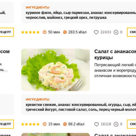
богаче.
ИНГРЕДИЕНТЫ
ый,
куриное филе,
яйцо,
сыр пармезан,
ананас консервированн
чернослив,
майонез,
грецкий орех,
петрушка
50 мин
283.5 кКал
22433
0
РЕЦЕПТ
СМО
ясом
Салат с ананасо
курицы
я
Потрясающий легкий 
нь
ананасом и морепроду
отличная возможность
ушедшем лете, а како
вкус? Сладковатый вк
освежающий хрустящи
огурец, морские креве
ИНГРЕДИЕНТЫ
заправлено греческим
креветки свежие,
ананас консервированный,
огурцы,
сыр,
я
который идеально соч
греческий йогурт,
листовой салат,
соль,
перец черный моло
всеми ингредиентами 
салата более интерес
15 мин
98.2 кКал
16118
0
РЕЦЕПТ
СМО
сбалансированным.
ыром
Салат с ананасо