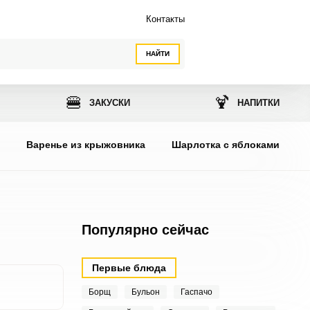
Контакты
НАЙТИ
🍔
🍹
ЗАКУСКИ
НАПИТКИ
ы
Варенье из крыжовника
Шарлотка с яблоками
Популярно сейчас
Первые блюда
Борщ
Бульон
Гаспачо