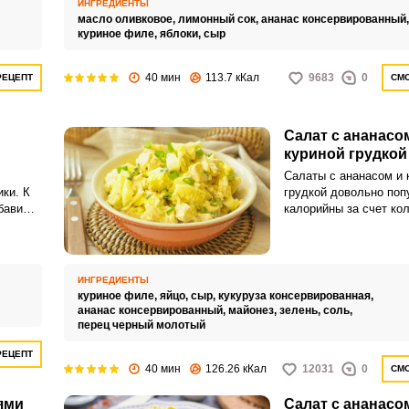
ИНГРЕДИЕНТЫ
масло оливковое,
лимонный сок,
ананас консервированный
куриное филе,
яблоки,
сыр
40 мин
113.7 кКал
9683
0
РЕЦЕПТ
СМО
Салат с ананасо
куриной грудкой
Салаты с ананасом и 
ки. К
грудкой довольно поп
бавим
калорийны за счет ко
ВХОД НА САЙТ
РЕГИСТРАЦИЯ
майонеза. Чтобы мин
калорийность блюда и
полезнее, возьмите н
Войдите
заправку сделайте из
ИНГРЕДИЕНТЫ
с помощью социальных сетей:
йогурта или сметаны.
куриное филе,
яйцо,
сыр,
кукуруза консервированная,
ананас консервированный,
майонез,
зелень,
соль,
перец черный молотый
или
РЕЦЕПТ
40 мин
126.26 кКал
12031
0
СМО
ями
Салат с ананасо