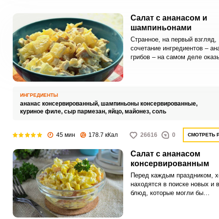
Салат с ананасом и
шампиньонами
Странное, на первый взгляд,
сочетание ингредиентов – ан
грибов – на самом деле оказ
деликатным, вкусным и инте
блюдом. Салат получается л
свежим и одновременно сыт
ИНГРЕДИЕНТЫ
ананас консервированный,
шампиньоны консервированные,
куриное филе,
сыр пармезан,
яйцо,
майонез,
соль
45 мин
178.7 кКал
26616
0
СМОТРЕТЬ 
Салат с ананасом
консервированным
Перед каждым праздником, х
находятся в поиске новых и 
блюд, которые могли бы
разнообразить стол и порадо
близких. Этот салат уже мно