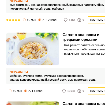
ИНГРЕДИЕНТЫ
рыбным блюдам.
сыр пармезан,
ананас консервированный,
крабовые палочки,
яйцо,
перец черный молотый,
соль,
майонез
60 мин
218.2 кКал
5155
0
СМОТРЕТЬ 
Салат с ананасом и
грецкими орехами
Этот рецепт салата особенно
понравится любителям экзоти
привычным продуктам мы до
кусочки ананаса и хрустящий
грецкий орех.
ИНГРЕДИЕНТЫ
майонез,
куриное филе,
кукуруза консервированная,
ананас консервированный,
грецкий орех,
сыр пармезан,
соль
60 мин
271.6 кКал
13946
0
СМОТРЕТЬ 
Салат с ананасом сло