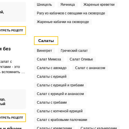
Шницель
Яичница
Жареные креветки
ый,
Рагу из кабачков с овощами на сковороде
Жареные кабачки на сковороде
ТРЕТЬ РЕЦЕПТ
Салаты
м без
Винегрет
Греческий салат
Салат Мимоза
Салат Оливье
салат с
ктами - это
Салаты с авокадо
Салат с ананасом
 вспомнить об
Салаты с курицей
во же оно на
ус ананаса,
Салаты с курицей и грибами
й салат и
тки, все это
Салат с курицей и ананасом
 йогуртом,
йцо,
Салаты с грибами
етается со
тый
и делает вкус
Салаты с копченой курицей
ным и
ТРЕТЬ РЕЦЕПТ
Салат с крабовыми палочками
м и яйцом
Салаты с креветками
Салаты с кальмарами