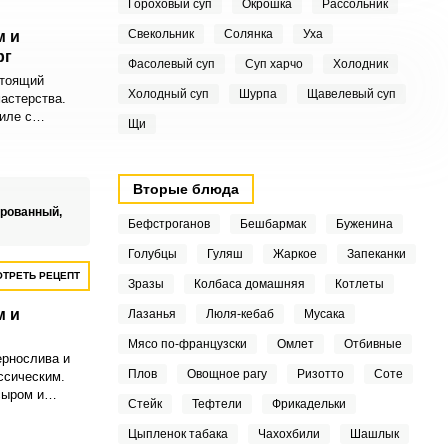
Гороховый суп
Окрошка
Рассольник
Свекольник
Солянка
Уха
м и
рг
Фасолевый суп
Суп харчо
Холодник
стоящий
Холодный суп
Шурпа
Щавелевый суп
астерства.
иле с
Щи
й очень
но аппетитное.
Вторые блюда
ированный,
Бефстроганов
Бешбармак
Буженина
Голубцы
Гуляш
Жаркое
Запеканки
ТРЕТЬ РЕЦЕПТ
Зразы
Колбаса домашняя
Котлеты
м и
Лазанья
Люля-кебаб
Мусака
Мясо по-французски
Омлет
Отбивные
ернослива и
Плов
Овощное рагу
Ризотто
Соте
ссическим.
сыром и
Стейк
Тефтели
Фрикадельки
от узнаваемый
насыщеннее и
Цыпленок табака
Чахохбили
Шашлык