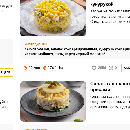
кукурузой
ыглядят
ся
Кто же не любит сала
готовятся за считанн
Салат с ананасом и ку
именно такой. Ничего
Запомнить меня
м
варить заранее.
сит ваш
ВХОД
ИНГРЕДИЕНТЫ
,
сыр пармезан,
ананас консервированный,
кукуруза консерв
ЕЩЕ НЕ ЗАРЕГИСТРИРОВАННЫ?
чеснок,
майонез,
соль,
перец черный молотый
Забыли пароль?
10 мин
176.1 кКал
2856
0
СМО
РЕЦЕПТ
Салат с ананасо
орехами
Слоёный салат с анан
уйте
грецкими орешками – 
 из
оригинальное блюдо 
й
стола. Закуска хорош
и фуршетам, благода
тов,
внешнему виду и изы
и
вкусу.
ИНГРЕДИЕНТЫ