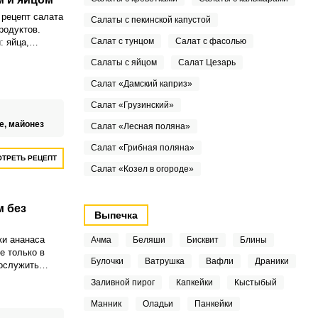
рецепт салата
Салаты с пекинской капустой
родуктов.
Салат с тунцом
Салат с фасолью
: яйца,
еветки, далее
Салаты с яйцом
Салат Цезарь
йонезом.
Салат «Дамский каприз»
Салат «Грузинский»
е,
майонез
Салат «Лесная поляна»
Салат «Грибная поляна»
ТРЕТЬ РЕЦЕПТ
Салат «Козел в огороде»
м без
Выпечка
ки ананаса
Ачма
Беляши
Бисквит
Блины
е только в
Булочки
Ватрушка
Вафли
Драники
послужить
латов. Такие
Заливной пирог
Капкейки
Кыстыбый
нотками очень
Манник
Оладьи
Панкейки