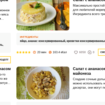
Максимально простой 
для любителей мореп
ионное
Ингредиента всего три
о мяса
ананасы из банки и кр
м
все пропитывается ма
из
енной
ИНГРЕДИЕНТЫ
яйцо,
ананас консервированный,
креветки консервированны
ль,
20 мин
163.4 кКал
6050
0
СМО
РЕЦЕПТ
анасом
Салат с ананасо
майонеза
о-то
то же
Сладкие сочные доль
оветуем
можно использовать н
ом.
десертах, они могут 
основой для легких са
ается
закуски со сладкими 
расно
понравятся детям.
ным или