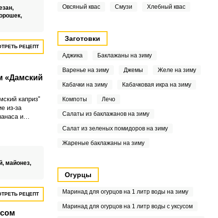
Овсяный квас
Смузи
Хлебный квас
езан,
горошек,
Заготовки
ТРЕТЬ РЕЦЕПТ
Аджика
Баклажаны на зиму
Варенье на зиму
Джемы
Желе на зиму
м «Дамский
Кабачки на зиму
Кабачковая икра на зиму
мский каприз"
Компоты
Лечо
е из-за
Салаты из баклажанов на зиму
нанаса и
, которое
Салат из зеленых помидоров на зиму
я с женскими
ании. Он
Жареные баклажаны на зиму
я летнего
ас придает ему
й,
майонез,
вый вкус.
Огурцы
т богат
льными
Маринад для огурцов на 1 литр воды на зиму
ТРЕТЬ РЕЦЕПТ
ет его
я.Совет по
Маринад для огурцов на 1 литр воды с уксусом
асом
о чтобы