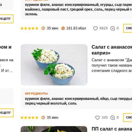
з
куриное филе,
ананас консервированный,
огурцы,
сыр парм
майонез,
лавровый лист,
грецкий орех,
соль,
перец чёрный 
зелень
РЕЦЕПТ
35 мин
181.83 кКал
6825
0
СМО
ром и
Салат с ананасо
каприз»
ееся на
Салат с ананасом "Да
с
получил такое названи
 И это
сочетания сладкого а
людо со
нежного куриного мяса
дится
может ассоциироватьс
ть его
предпочтениями в пит
идеально подходит дл
ИНГРЕДИЕНТЫ
времени, так как анан
куриное филе,
ананас консервированный,
яйцо,
сыр тверды
освежающий и фрукто
перец черный молотый,
соль
Кроме того, этот сала
витаминами и питате
РЕЦЕПТ
35 мин
345
0
СМО
веществами, что дела
полезным для здоровь
и
ПП салат с анан
ингредиентам:Для тог