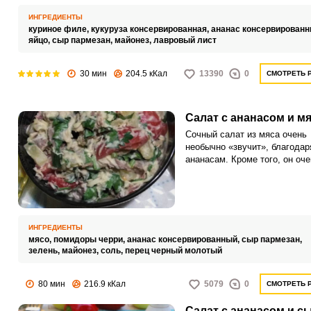
пришелся по вкусу.
ИНГРЕДИЕНТЫ
куриное филе,
кукуруза консервированная,
ананас консервированн
яйцо,
сыр пармезан,
майонез,
лавровый лист
30 мин
204.5 кКал
13390
0
СМОТРЕТЬ 
Салат с ананасом и м
Сочный салат из мяса очень
необычно «звучит», благодар
ананасам. Кроме того, он оче
сытный.
ИНГРЕДИЕНТЫ
мясо,
помидоры черри,
ананас консервированный,
сыр пармезан,
зелень,
майонез,
соль,
перец черный молотый
80 мин
216.9 кКал
5079
0
СМОТРЕТЬ 
Салат с ананасом и с