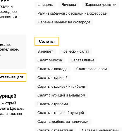
Шницель
Яичница
Жареные креветки
тками и
последнее
Рагу из кабачков с овощами на сковороде
ярность и
Жареные кабачки на сковороде
и классическая
а. Блюдо,
му рецепту,
Салаты
икантным,
омано,
ым.
репелиное,
Винегрет
Греческий салат
,
Салат Мимоза
Салат Оливье
Салаты с авокадо
Салат с ананасом
ТРЕТЬ РЕЦЕПТ
Салаты с курицей
Салаты с курицей и грибами
Салат с курицей и ананасом
курицей
 быстрый
Салаты с грибами
алата Цезарь.
Салаты с копченой курицей
гда изысканно
Салат с крабовыми палочками
Салаты с креветками
Салаты с кальмарами