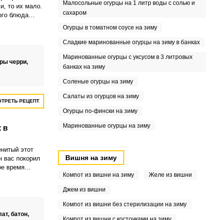
Малосольные огурцы на 1 литр воды с солью и
и, то их мало.
сахаром
ого блюда
 креветками –
Огурцы в томатном соусе на зиму
то.
Сладкие маринованные огурцы на зиму в банках
Маринованные огурцы с уксусом в 3 литровых
ры черри,
банках на зиму
Соленые огурцы на зиму
Салаты из огурцов на зиму
ТРЕТЬ РЕЦЕПТ
Огурцы по-фински на зиму
Маринованные огурцы на зиму
 в
нитый этот
Вишня на зиму
н вас покорил
ое время
Компот из вишни на зиму
Желе из вишни
вить салат
е. Салат
Джем из вишни
им ужином,
утолить голод,
Компот из вишни без стерилизации на зиму
 в желудке.
лат,
батон,
Компот из вишни с косточками на зиму