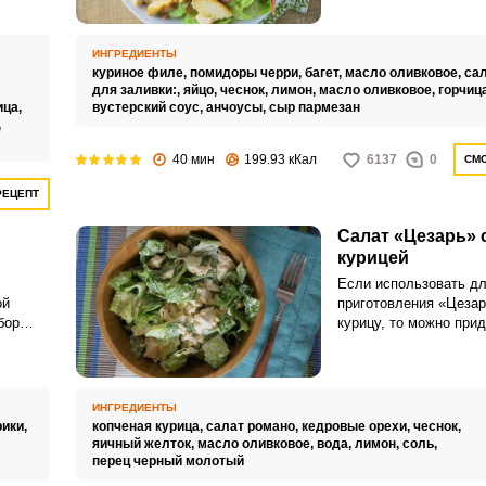
этому лёгкому холодн
ИНГРЕДИЕНТЫ
решит
куриное филе,
помидоры черри,
багет,
масло оливковое,
сал
твенной
для заливки:,
яйцо,
чеснок,
лимон,
масло оливковое,
горчиц
Запомнить меня
ица,
вустерский соус,
анчоусы,
сыр пармезан
,
ВХОД
40 мин
199.93 кКал
6137
0
СМО
ЕЩЕ НЕ ЗАРЕГИСТРИРОВАННЫ?
РЕЦЕПТ
Салат «Цезарь» 
Забыли пароль?
курицей
Если использовать д
ой
приготовления «Цезар
бор
курицу, то можно при
гда
узнаваемому салату о
 может
необычный вкус. Запр
и.
предложенная в рецеп
салат сочным и пикан
ИНГРЕДИЕНТЫ
рики,
копченая курица,
салат романо,
кедровые орехи,
чеснок,
яичный желток,
масло оливковое,
вода,
лимон,
соль,
перец черный молотый