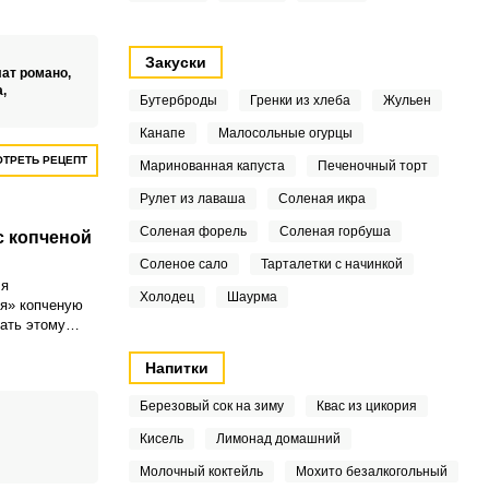
ому блюду.
Закуски
ат романо,
а,
Бутерброды
Гренки из хлеба
Жульен
Канапе
Малосольные огурцы
ТРЕТЬ РЕЦЕПТ
Маринованная капуста
Печеночный торт
Рулет из лаваша
Соленая икра
Соленая форель
Соленая горбуша
с копченой
Соленое сало
Тарталетки с начинкой
ля
Холодец
Шаурма
я» копченую
дать этому
собенный,
авка,
Напитки
те, делает
тным.
Березовый сок на зиму
Квас из цикория
Кисель
Лимонад домашний
Молочный коктейль
Мохито безалкогольный