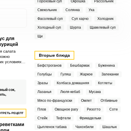
Гороховый суп
Окрошка
Рассольник
Свекольник
Солянка
Уха
Фасолевый суп
Суп харчо
Холодник
Холодный суп
Шурпа
Щавелевый суп
Щи
ус для
 курицей
я салата
Вторые блюда
ложно
их условиях.
Бефстроганов
Бешбармак
Буженина
продукт – это
е для вашего
Голубцы
Гуляш
Жаркое
Запеканки
Зразы
Колбаса домашняя
Котлеты
ный сок,
Лазанья
Люля-кебаб
Мусака
оль,
Мясо по-французски
Омлет
Отбивные
Плов
Овощное рагу
Ризотто
Соте
ТРЕТЬ РЕЦЕПТ
Стейк
Тефтели
Фрикадельки
креветками
Цыпленок табака
Чахохбили
Шашлык
ерри