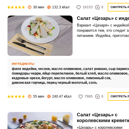
30 мин
132.3 кКал
10153
0
СМОТРЕТЬ 
Салат «Цезарь» с инд
Вариант «Цезаря» с индейко
понравится тем, кто следит з
питанием. Индейка, приготов
без лишнего жира, содержит
минимум калорий при больш
количестве питательных вещ
ИНГРЕДИЕНТЫ
филе индейки,
чеснок,
масло оливковое,
салат романо,
сыр пармез
помидоры черри,
яйцо перепелиное,
белый хлеб,
масло оливковое
кедровые орехи,
йогурт,
масло оливковое,
лимонный сок,
дижонская горчица,
перец черный молотый,
соль
55 мин
240.47 кКал
7985
0
СМОТРЕТЬ 
Салат «Цезарь» с
королевскими кревет
«Цезарь» с королевскими