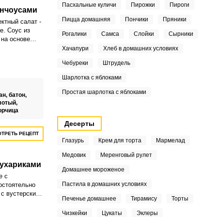
Пасхальные куличи
Пирожки
Пироги
анчоусами
Пицца домашняя
Пончики
Пряники
ктный салат -
е. Соус из
Рогалики
Самса
Слойки
Сырники
 на основе
орчицы,
Хачапури
Хлеб в домашних условиях
машних
Чебуреки
Штрудель
лату
Шарлотка с яблоками
Простая шарлотка с яблоками
ан,
батон,
лотый,
орчица
Десерты
ТРЕТЬ РЕЦЕПТ
Глазурь
Крем для торта
Мармелад
Медовик
Меренговый рулет
сухариками
Домашнее мороженое
е с
Пастила в домашних условиях
остоятельно
 с вустерским
Печенье домашнее
Тирамису
Торты
ридаёт
еский вкус
Чизкейки
Цукаты
Эклеры