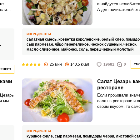
нт
и найдутся нелюбител
тели
А для почитателей эт
рекомендуем версию с
очень вкусно и неизби
ИНГРЕДИЕНТЫ
салатная смесь,
креветки королевские,
белый хлеб,
помидо
,
сыр пармезан,
яйцо перепелиное,
чеснок сушеный,
чеснок,
масло сливочное,
майонез,
соль,
перец черный молотый
25 мин
140.5 кКал
19681
0
СМО
РЕЦЕПТ
тками
Салат Цезарь как
ресторане
 Цезарь
Если пробовали знаме
ня мы
салат в ресторане и о
своим вкусом, то сам
е и
отважиться и пригото
и
Цезарь как в ресторан
станет отличным легк
когда хочется только 
ИНГРЕДИЕНТЫ
он не создаст тяжести
куриное филе,
сыр пармезан,
помидоры черри,
листовой са