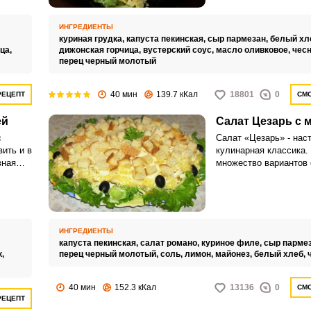
ИНГРЕДИЕНТЫ
куриная грудка,
капуста пекинская,
сыр пармезан,
белый хл
ца,
дижонская горчица,
вустерский соус,
масло оливковое,
чесн
перец черный молотый
40 мин
139.7 кКал
18801
0
РЕЦЕПТ
СМО
ей
Салат Цезарь с 
с
Салат «Цезарь» - нас
вить и в
кулинарная классика.
вная
множество вариантов 
ве
приготовления, но тр
 сока и
все еще считается ма
заправка.
ИНГРЕДИЕНТЫ
капуста пекинская,
салат романо,
куриное филе,
сыр парме
к,
перец черный молотый,
соль,
лимон,
майонез,
белый хлеб,
40 мин
152.3 кКал
13136
0
СМО
РЕЦЕПТ