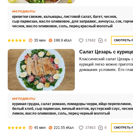
ИНГРЕДИЕНТЫ
креветки свежие,
кальмары,
листовой салат,
багет,
чеснок,
сыр пармезан,
масло оливковое,
для заправки:,
анчоусы,
сок,
горчи
чеснок,
масло оливковое,
соль,
перец красный молотый
35 мин
198.9 кКал
17682
0
СМОТРЕТЬ 
Салат Цезарь с куриц
Классический салат Цезарь 
курицей легко можно пригото
домашних условиях. Его гла
изюминка – заправка на осно
оливкового масла, лимонного
вустерского соуса.
ИНГРЕДИЕНТЫ
куриная грудка,
салат романо,
помидоры черри,
яйцо перепелиное,
белый хлеб,
сыр пармезан,
яичный желток,
вустерский соус,
чесно
лимон,
масло оливковое,
соль,
перец черный молотый
45 мин
221.55 кКал
37863
0
СМОТРЕТЬ 