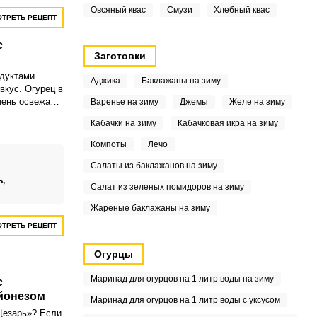
Овсяный квас
Смузи
Хлебный квас
ТРЕТЬ РЕЦЕПТ
с
Заготовки
одуктами
Аджика
Баклажаны на зиму
вкус. Огурец в
чень освежает,
Варенье на зиму
Джемы
Желе на зиму
елает салат
Кабачки на зиму
Кабачковая икра на зиму
м.
Компоты
Лечо
Салаты из баклажанов на зиму
ь,
Салат из зеленых помидоров на зиму
Жареные баклажаны на зиму
ТРЕТЬ РЕЦЕПТ
Огурцы
Маринад для огурцов на 1 литр воды на зиму
с
йонезом
Маринад для огурцов на 1 литр воды с уксусом
Цезарь»? Если