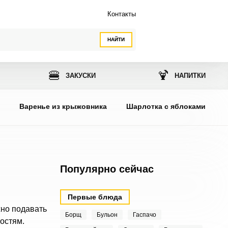
Контакты
НАЙТИ
🍔
🍹
ЗАКУСКИ
НАПИТКИ
ы
Варенье из крыжовника
Шарлотка с яблоками
Популярно сейчас
Первые блюда
жно подавать
Борщ
Бульон
Гаспачо
гостям.