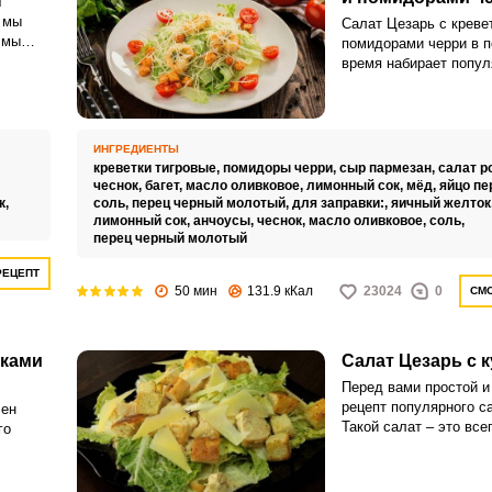
т
, мы
Салат Цезарь с креве
 мы
помидорами черри в 
время набирает попул
 свежие
становится таким же
устящие
востребованным, как 
версия данного салат
приготовленное по это
ИНГРЕДИЕНТЫ
получается легким, п
креветки тигровые,
помидоры черри,
сыр пармезан,
салат р
сытным и оригинальн
чеснок,
багет,
масло оливковое,
лимонный сок,
мёд,
яйцо пе
к,
соль,
перец черный молотый,
для заправки:,
яичный желток
лимонный сок,
анчоусы,
чеснок,
масло оливковое,
соль,
перец черный молотый
РЕЦЕПТ
50 мин
131.9 кКал
23024
0
СМО
тками
Салат Цезарь с 
Перед вами простой и
рецепт популярного с
ен
Такой салат – это все
го
и красиво.
ву