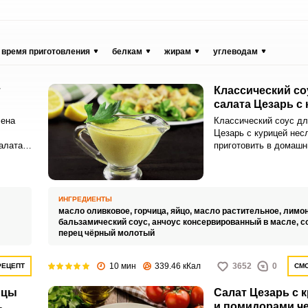
время приготовления
белкам
жирам
углеводам
т
Классический со
салата Цезарь с
ена
Классический соус дл
Цезарь с курицей нес
алата
приготовить в домашн
бычных
Такой яркий по вкусу 
о
идеальное дополнени
салата.
ИНГРЕДИЕНТЫ
масло оливковое,
горчица,
яйцо,
масло растительное,
лимон
бальзамический соус,
анчоус консервированный в масле,
с
перец чёрный молотый
10 мин
339.46 кКал
3652
0
РЕЦЕПТ
СМО
ицы
Салат Цезарь с 
и помидорами ч