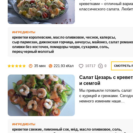
креветками – отличный вариа
классического салата. Люби
морепродуктов оценят такую
альтернативу.
ИНГРЕДИЕНТЫ
креветки королевские,
масло оливковое,
чеснок,
каперсы,
сыр пармезан,
дижонская горчица,
анчоусы,
майонез,
салат романо
оливки без косточек,
помидоры черри,
сухарики,
соль,
перец черный молотый
35 мин
221.93 кКал
10717
0
СМОТРЕТЬ 
Салат Цезарь с креве
и семгой
Мы привыкли готовить салат
с курицей и гренками. Сегод
немного изменим наше
представление об этом салат
приготовим его с креветками 
семгой.
ИНГРЕДИЕНТЫ
креветки свежие,
лимонный сок,
мёд,
масло оливковое,
соль,