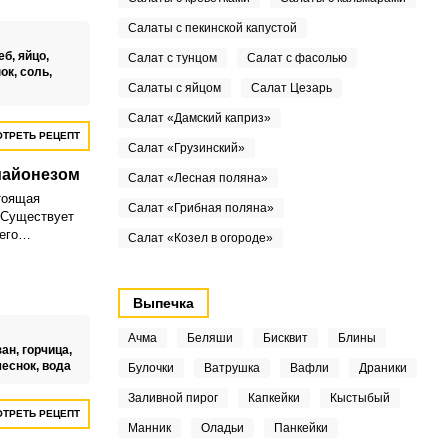
Салаты с пекинской капустой
еб,
яйцо,
Салат с тунцом
Салат с фасолью
ок,
соль,
Салаты с яйцом
Салат Цезарь
Салат «Дамский каприз»
ТРЕТЬ РЕЦЕПТ
Салат «Грузинский»
майонезом
Салат «Лесная поляна»
тоящая
Салат «Грибная поляна»
 Существует
его
Салат «Козел в огороде»
адиционным
йонезная
Выпечка
Ачма
Беляши
Бисквит
Блины
зан,
горчица,
чеснок,
вода
Булочки
Ватрушка
Вафли
Драники
Заливной пирог
Капкейки
Кыстыбый
ТРЕТЬ РЕЦЕПТ
Манник
Оладьи
Панкейки