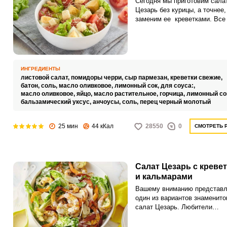
Сегодня мы приготовим сала
Цезарь без курицы, а точнее
заменим ее креветками. Все
привыкли, что салат Цезарь
великолепно сочетает в себе
овощи, знаменитый соус, хр
гренки и куриное филе.
ИНГРЕДИЕНТЫ
листовой салат,
помидоры черри,
сыр пармезан,
креветки свежие,
батон,
соль,
масло оливковое,
лимонный сок,
для соуса:,
масло оливковое,
яйцо,
масло растительное,
горчица,
лимонный со
бальзамический уксус,
анчоусы,
соль,
перец черный молотый
25 мин
44 кКал
28550
0
СМОТРЕТЬ 
Салат Цезарь с креве
и кальмарами
Вашему вниманию представл
один из вариантов знаменито
салат Цезарь. Любители
морепродуктов по достоинст
оценят это блюдо.