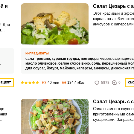
й и
Салат Цезарь с 
Этот красивый и эффе
король на любом стол
анчоусов с каперсами
! Для
майонеза, йогурта и г
м
приготовленный в до
условиях, придаст са
ожно
неповторимый вкус.
овление
опустим
ИНГРЕДИЕНТЫ
ованию
салат романо,
куриная грудка,
помидоры черри,
сыр пармез
,
масло оливковое,
белое сухое вино,
соль,
перец черный мо
для соуса:,
йогурт,
майонез,
каперсы,
анчоусы,
дижонская г
ВХОД НА САЙТ
РЕГИСТРАЦИЯ
40 мин
134.4 кКал
5878
0
РЕЦЕПТ
СМО
Войдите
с помощью социальных сетей:
Салат Цезарь с 
еще
Салат намного вкусне
ения
приготовленными сам
или
сухариками. Заправка
ричным
соусом и анчоусами п
 и
неповторимый классич