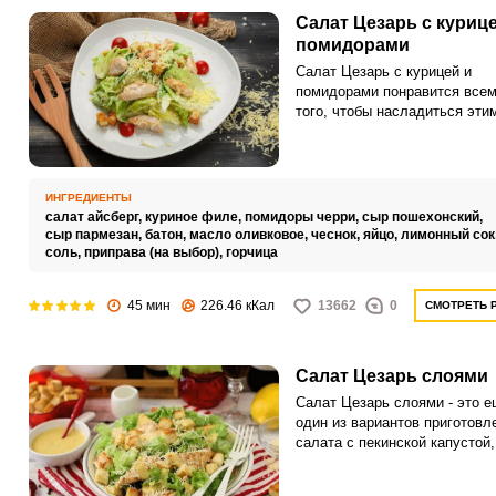
Салат Цезарь с курице
помидорами
Салат Цезарь с курицей и
помидорами понравится всем
того, чтобы насладиться эти
ресторанным блюдом – не
обязательно куда-то идти, м
оставаться дома. Его пригот
совсем не сложное и даже д
ИНГРЕДИЕНТЫ
творческий подход к формир
салат айсберг,
куриное филе,
помидоры черри,
сыр пошехонский,
салата.
сыр пармезан,
батон,
масло оливковое,
чеснок,
яйцо,
лимонный сок
соль,
приправа (на выбор),
горчица
45 мин
226.46 кКал
13662
0
СМОТРЕТЬ 
Салат Цезарь слоями
Салат Цезарь слоями - это 
один из вариантов приготовл
салата с пекинской капустой,
перепелиными яйцами и уст
соусом. Выложим его слоями