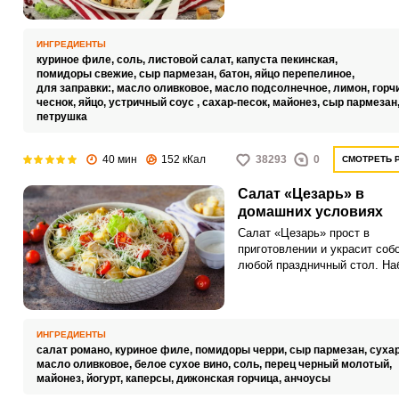
приправим соусом сверху, а
перемешивать его или
наслаждаться отдельными
ИНГРЕДИЕНТЫ
ингредиентами по очереди - 
куриное филе,
соль,
листовой салат,
капуста пекинская,
каждый сам для себя в собс
помидоры свежие,
сыр пармезан,
батон,
яйцо перепелиное,
тарелке.
для заправки:,
масло оливковое,
масло подсолнечное,
лимон,
горч
чеснок,
яйцо,
устричный соус ,
сахар-песок,
майонез,
сыр пармезан
петрушка
40 мин
152 кКал
38293
0
СМОТРЕТЬ 
Салат «Цезарь» в
домашних условиях
Салат «Цезарь» прост в
приготовлении и украсит соб
любой праздничный стол. На
продуктов для «Цезаря» все
стандартный, а вот заправка
быть разной у каждой хозяйк
ИНГРЕДИЕНТЫ
салат романо,
куриное филе,
помидоры черри,
сыр пармезан,
суха
масло оливковое,
белое сухое вино,
соль,
перец черный молотый,
майонез,
йогурт,
каперсы,
дижонская горчица,
анчоусы