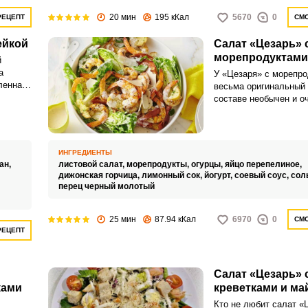
20 мин
195 кКал
5670
0
РЕЦЕПТ
СМО
ейкой
Салат «Цезарь» 
морепродуктами
й
а
У «Цезаря» с морепр
ленная
весьма оригинальный 
составе необычен и о
ом
пикантная заправка д
еств.
сочным и насыщенны
ИНГРЕДИЕНТЫ
ан,
листовой салат,
морепродукты,
огурцы,
яйцо перепелиное,
,
дижонская горчица,
лимонный сок,
йогурт,
соевый соус,
сол
перец черный молотый
25 мин
87.94 кКал
6970
0
СМО
РЕЦЕПТ
Салат «Цезарь» 
ками
креветками и ма
Кто не любит салат «