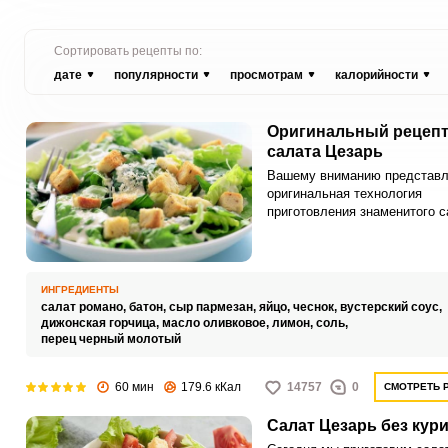
Сортировать рецепты по:
дате
популярности
просмотрам
калорийности
Оригинальный рецеп
салата Цезарь
Вашему вниманию представл
оригинальная технология
приготовления знаменитого с
Цезарь. Блюдо состоит из о
ингредиентов, приготовить ег
несложно.
ИНГРЕДИЕНТЫ
салат романо,
батон,
сыр пармезан,
яйцо,
чеснок,
вустерский соус,
дижонская горчица,
масло оливковое,
лимон,
соль,
перец черный молотый
60 мин
179.6 кКал
14757
0
СМОТРЕТЬ 
Салат Цезарь без кур