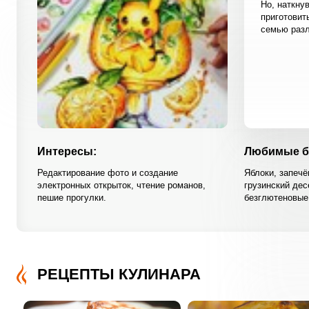
Но, наткну
приготовит
семью разл
Интересы:
Любимые б
Редактирование фото и создание
Яблоки, запечё
электронных открыток, чтение романов,
грузинский де
пешие прогулки.
безглютеновые 
РЕЦЕПТЫ КУЛИНАРА