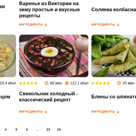
Варенье из Виктории на
ки
зиму простые и вкусные
Солянка колбасна
рецепты
ИНГРЕДИЕНТЫ
ИНГРЕДИЕНТЫ
03.4 кКал
80 мин
122.1 кКал
45 мин
Свекольник холодный -
рцом
Блины со шпинат
классический рецепт
ИНГРЕДИЕНТЫ
ИНГРЕДИЕНТЫ
4
5
6
...
23
24