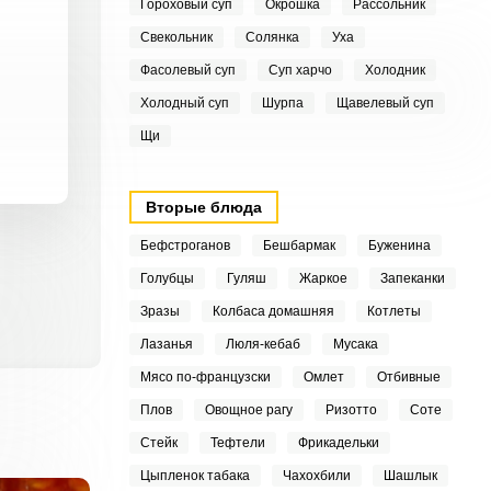
Гороховый суп
Окрошка
Рассольник
Свекольник
Солянка
Уха
Фасолевый суп
Суп харчо
Холодник
Холодный суп
Шурпа
Щавелевый суп
Щи
Вторые блюда
Бефстроганов
Бешбармак
Буженина
Голубцы
Гуляш
Жаркое
Запеканки
Зразы
Колбаса домашняя
Котлеты
Лазанья
Люля-кебаб
Мусака
Мясо по-французски
Омлет
Отбивные
Плов
Овощное рагу
Ризотто
Соте
Стейк
Тефтели
Фрикадельки
Цыпленок табака
Чахохбили
Шашлык