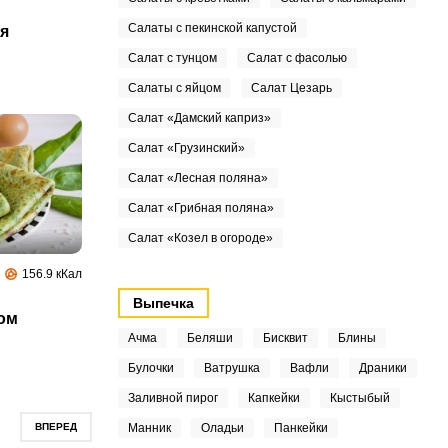
Салаты с пекинской капустой
я
Салат с тунцом
Салат с фасолью
Салаты с яйцом
Салат Цезарь
Салат «Дамский каприз»
Салат «Грузинский»
Салат «Лесная поляна»
Салат «Грибная поляна»
Салат «Козел в огороде»
156.9 кКал
Выпечка
ом
Ачма
Беляши
Бисквит
Блины
Булочки
Ватрушка
Вафли
Драники
Заливной пирог
Капкейки
Кыстыбый
ВПЕРЕД
Манник
Оладьи
Панкейки