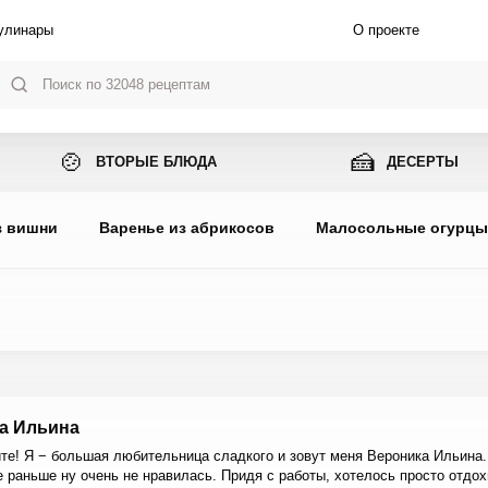
улинары
О проекте
🍲
🍰
ВТОРЫЕ БЛЮДА
ДЕСЕРТЫ
з вишни
Варенье из абрикосов
Малосольные огурц
а Ильина
те! Я − большая любительница сладкого и зовут меня Вероника Ильина.
е раньше ну очень не нравилась. Придя с работы, хотелось просто отдох