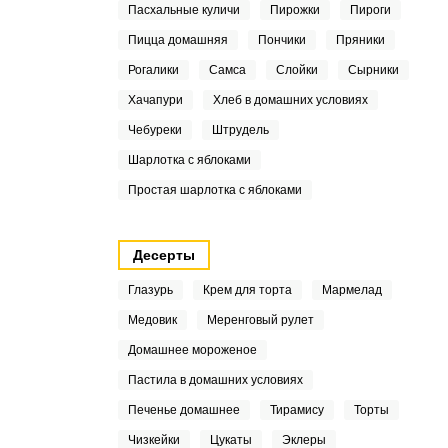
Пасхальные куличи
Пирожки
Пироги
Пицца домашняя
Пончики
Пряники
Рогалики
Самса
Слойки
Сырники
Хачапури
Хлеб в домашних условиях
Чебуреки
Штрудель
Шарлотка с яблоками
Простая шарлотка с яблоками
Десерты
Глазурь
Крем для торта
Мармелад
Медовик
Меренговый рулет
Домашнее мороженое
Пастила в домашних условиях
Печенье домашнее
Тирамису
Торты
Чизкейки
Цукаты
Эклеры