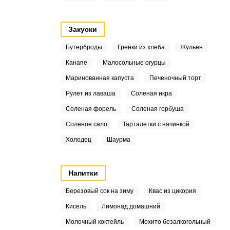
Закуски
Бутерброды
Гренки из хлеба
Жульен
Канапе
Малосольные огурцы
Маринованная капуста
Печеночный торт
Рулет из лаваша
Соленая икра
Соленая форель
Соленая горбуша
Соленое сало
Тарталетки с начинкой
Холодец
Шаурма
Напитки
Березовый сок на зиму
Квас из цикория
Кисель
Лимонад домашний
Молочный коктейль
Мохито безалкогольный