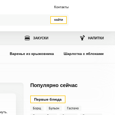
Контакты
НАЙТИ
🍔
🍹
ЗАКУСКИ
НАПИТКИ
ы
Варенье из крыжовника
Шарлотка с яблоками
Популярно сейчас
Первые блюда
Борщ
Бульон
Гаспачо
нуть.