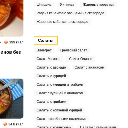
Шницель
Яичница
Жареные креветки
Рагу из кабачков с овощами на сковороде
Жареные кабачки на сковороде
Салаты
н
399 кКал
Винегрет
Греческий салат
ринов без
Салат Мимоза
Салат Оливье
Салаты с авокадо
Салат с ананасом
Салаты с курицей
Салаты с курицей и грибами
Салат с курицей и ананасом
Салаты с грибами
Салаты с копченой курицей
Салат с крабовыми палочками
н
34.8 кКал
Салаты с креветками
Салаты с кальмарами