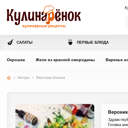
К
🍆
🍵
САЛАТЫ
ПЕРВЫЕ БЛЮДА
Окрошка
Желе из красной смородины
Варенье и
/
Авторы
/
Вероника Ильина
Вероник
Здравствуй
Готовка мн