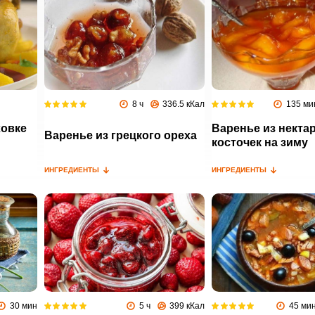
8 ч
336.5 кКал
135 ми
ховке
Варенье из некта
Варенье из грецкого ореха
косточек на зиму
ИНГРЕДИЕНТЫ
ИНГРЕДИЕНТЫ
30 мин
5 ч
399 кКал
45 ми