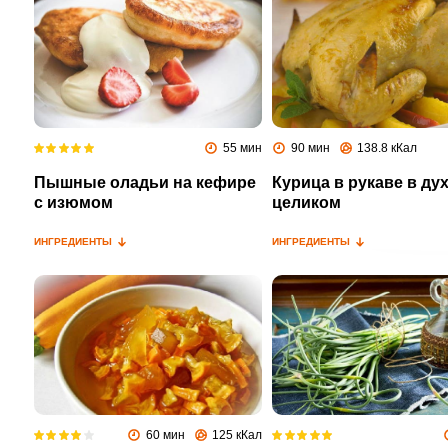
55 мин
90 мин
138.8 кКал
Пышные оладьи на кефире
Курица в рукаве в ду
с изюмом
целиком
ИНГРЕДИЕНТЫ
ИНГРЕДИЕНТЫ
60 мин
125 кКал