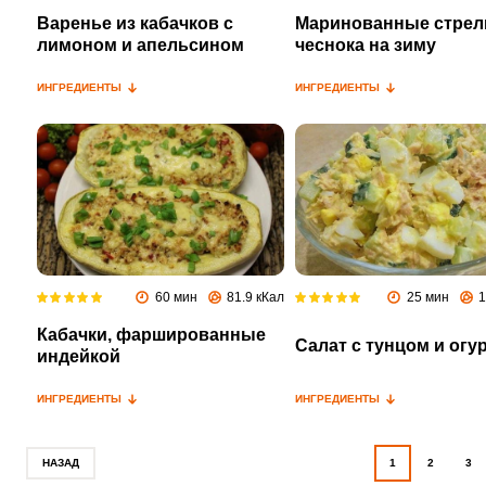
Варенье из кабачков с
Маринованные стрел
лимоном и апельсином
чеснока на зиму
ИНГРЕДИЕНТЫ
ИНГРЕДИЕНТЫ
60 мин
81.9 кКал
25 мин
1
Кабачки, фаршированные
Салат с тунцом и огу
индейкой
ИНГРЕДИЕНТЫ
ИНГРЕДИЕНТЫ
НАЗАД
1
2
3