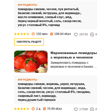
небольших по размеру.
ИНГРЕДИЕНТЫ
Идеально походят помидоры
помидоры свежие,
чеснок,
лук репчатый,
черри.
базилик свежий,
петрушка,
для маринада:,
масло оливковое,
соевый соус,
мёд,
перец черный молотый,
соль,
сахар-песок,
уксус столовый 9%,
горчица
150 мин
198.84 кКал
29740
0
СМОТРЕТЬ РЕЦЕПТ
Маринованные помидоры
с морковью и чесноком
Замариновать помидоры с
морковью и чесноком в банках –
дело довольно хлопотное. В
этом рецепте вам предлагается
приготовить эту ароматную
ИНГРЕДИЕНТЫ
закуску для любого стола
помидоры свежие,
морковь,
укроп,
петрушка,
быстрым и простым способом.
базилик свежий,
чеснок,
для маринада:,
вода,
соль,
сахар-песок,
уксус столовый 9%,
гвоздика,
лавровый лист,
кориандр,
перец душистый горошек
2 д
70.99 кКал
17598
0