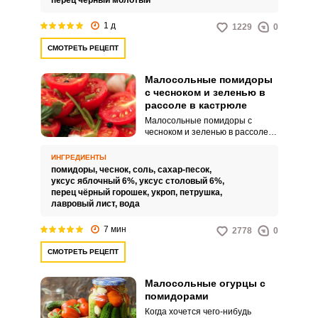
перец чёрный молотый
домашнего, так и для
праздничного стола.
1 д
1229
0
Интересное угощение можно
есть просто так или подавать
СМОТРЕТЬ РЕЦЕПТ
вместе с горячими блюдами.
Малосольные помидоры
с чесноком и зеленью в
рассоле в кастрюле
Малосольные помидоры с
чесноком и зеленью в рассоле в
кастрюле быстрого
приготовления – это
ИНГРЕДИЕНТЫ
превосходная холодная закуска
помидоры,
чеснок,
соль,
сахар-песок,
к любому гарниру. Такая закуска
уксус яблочный 6%,
уксус столовый 6%,
хранится недолго, но всегда
перец чёрный горошек,
укроп,
петрушка,
пользуется популярностью.
лавровый лист,
вода
7 мин
2778
0
СМОТРЕТЬ РЕЦЕПТ
Малосольные огурцы с
помидорами
Когда хочется чего-нибудь