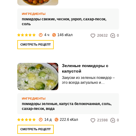
закуска. Чеснок придает
томатам не только пряный
аромат, но и некоторую
ИНГРЕДИЕНТЫ
сладость.
помидоры свежие,
чеснок,
укроп,
сахар-песок,
соль
4 ч
146 кКал
20632
0
СМОТРЕТЬ РЕЦЕПТ
Зеленые помидоры с
капустой
Закуски из зеленых помидор –
это всегда актуально и
практично. Засоленые
помидоры обычно в первую
очередь идут в ход, разбавляя
ИНГРЕДИЕНТЫ
приемы пищи.
помидоры зеленые,
капуста белокочанная,
соль,
сахар-песок,
вода
14 д
222.6 кКал
21598
0
СМОТРЕТЬ РЕЦЕПТ