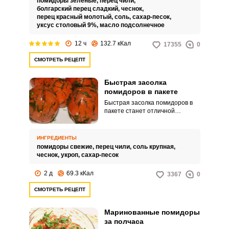
помидоры зеленые,
перец чили,
такие рецепты и применить их
болгарский перец сладкий,
чеснок,
на обычных в наших местах
перец красный молотый,
соль,
сахар-песок,
продуктах.
уксус столовый 9%,
масло подсолнечное
12 ч
132.7 кКал
17355
0
СМОТРЕТЬ РЕЦЕПТ
Быстрая засолка
помидоров в пакете
Быстрая засолка помидоров в
пакете станет отличной
холодной закуской либо
гарниром к мясным и рыбным
блюдам. Острый перец и чеснок
ИНГРЕДИЕНТЫ
придают помидорам приятные
помидоры свежие,
перец чили,
соль крупная,
пикантные нотки, а укроп –
чеснок,
укроп,
сахар-песок
аромат свежей зелени.
2 д
69.3 кКал
3367
0
СМОТРЕТЬ РЕЦЕПТ
Маринованные помидоры
за полчаса