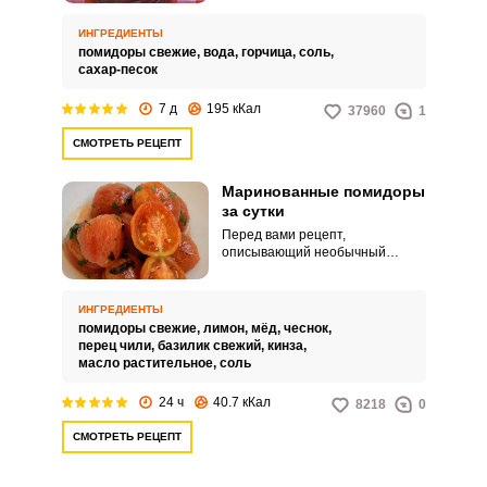
данный рецепт для вас!
Сделать такую закуску
ИНГРЕДИЕНТЫ
несложно, достаточно
помидоры свежие,
вода,
горчица,
соль,
приготовить специальный
сахар-песок
рассол с горчичным порошком и
залить им помидоры. Простые
7 д
195 кКал
37960
1
ингредиенты, минимальное
количество времени на само
СМОТРЕТЬ РЕЦЕПТ
приготовление – и ароматные
помидоры украсят ваш стол!
Маринованные помидоры
за сутки
Перед вами рецепт,
описывающий необычный
способ маринования помидор
за сутки. Необычность
заключается в использовании
ИНГРЕДИЕНТЫ
для приготовления маринада
помидоры свежие,
лимон,
мёд,
чеснок,
меда и лимонного сока.
перец чили,
базилик свежий,
кинза,
масло растительное,
соль
24 ч
40.7 кКал
8218
0
СМОТРЕТЬ РЕЦЕПТ