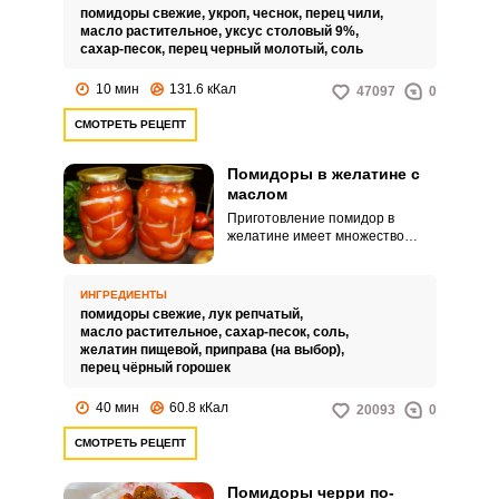
или ужину.
помидоры свежие,
укроп,
чеснок,
перец чили,
масло растительное,
уксус столовый 9%,
сахар-песок,
перец черный молотый,
соль
10 мин
131.6 кКал
47097
0
СМОТРЕТЬ РЕЦЕПТ
Помидоры в желатине с
маслом
Приготовление помидор в
желатине имеет множество
вариаций. Можно приготовить в
масле, что сделает блюдо еще
более сытным и питательным.
ИНГРЕДИЕНТЫ
помидоры свежие,
лук репчатый,
масло растительное,
сахар-песок,
соль,
желатин пищевой,
приправа (на выбор),
перец чёрный горошек
40 мин
60.8 кКал
20093
0
СМОТРЕТЬ РЕЦЕПТ
Помидоры черри по-