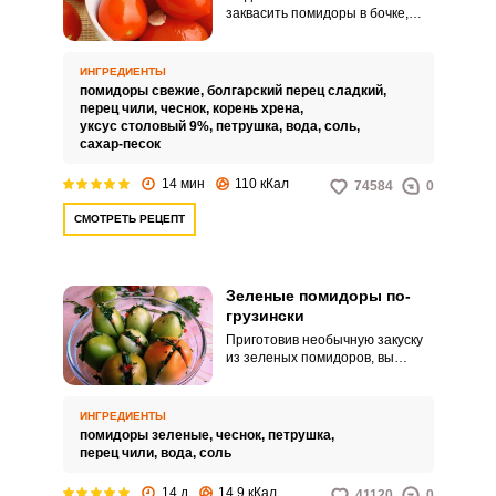
заквасить помидоры в бочке,
можно приготовить эту вкусную
закуску в стеклянной банке и
холодным засолом. Вкус этих
ИНГРЕДИЕНТЫ
помидоров будет как и у
помидоры свежие,
болгарский перец сладкий,
бочковых.
перец чили,
чеснок,
корень хрена,
уксус столовый 9%,
петрушка,
вода,
соль,
сахар-песок
14 мин
110 кКал
74584
0
СМОТРЕТЬ РЕЦЕПТ
Зеленые помидоры по-
грузински
Приготовив необычную закуску
из зеленых помидоров, вы
откроете для себя новый вкус
заготовки. Зеленые помидоры
по-грузински своим вкусом
ИНГРЕДИЕНТЫ
существенно отличаются от
помидоры зеленые,
чеснок,
петрушка,
соленых томатов ароматом
перец чили,
вода,
соль
приправ и пикантной кислинкой.
14 д
14.9 кКал
41120
0