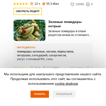
12 ч
55.3 кКал
32998
0
СМОТРЕТЬ РЕЦЕПТ
Зеленые помидоры
острые
Зеленые помидоры в плане
рецептов ничем не отличаются
от красных. Также можно найти
множество различных
интересных рецептов.
ИНГРЕДИЕНТЫ
помидоры зеленые,
чеснок,
перец чили,
петрушка,
сельдерей,
сахар-песок,
уксус столовый 9%,
соль
10 д
71.2 кКал
30091
0
Мы используем для наилучшего представления нашего сайта.
СМОТРЕТЬ РЕЦЕПТ
Продолжая использовать этот сайт, вы соглашаетесь с
использованием
cookie-файлов
Зеленые помидоры в
собственном соку
ПРИНЯТЬ
ОТКАЗАТЬСЯ
Существует большое
количество рецептов
приготовления зеленых