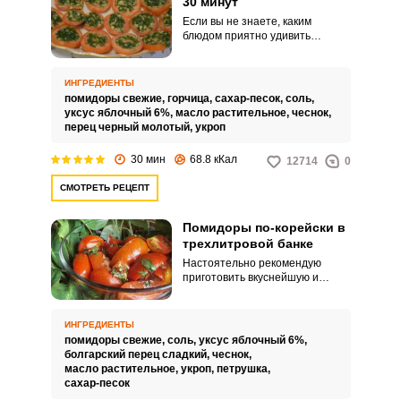
30 минут
Если вы не знаете, каким
блюдом приятно удивить
нежданных гостей, то
воспользуйтесь этим быстрым и
простым рецептом закуски. Для
ИНГРЕДИЕНТЫ
закуски потребуется
помидоры свежие,
горчица,
сахар-песок,
соль,
минимальное количество
уксус яблочный 6%,
масло растительное,
чеснок,
ингредиентов и всего лишь 30
перец черный молотый,
укроп
минут.
30 мин
68.8 кКал
12714
0
СМОТРЕТЬ РЕЦЕПТ
Помидоры по-корейски в
трехлитровой банке
Настоятельно рекомендую
приготовить вкуснейшую и
ароматную закуску помидоров
по-корейски в трехлитровой
банке. Помидоры по-корейски
ИНГРЕДИЕНТЫ
можно приготовить различными
помидоры свежие,
соль,
уксус яблочный 6%,
способами.
болгарский перец сладкий,
чеснок,
масло растительное,
укроп,
петрушка,
сахар-песок