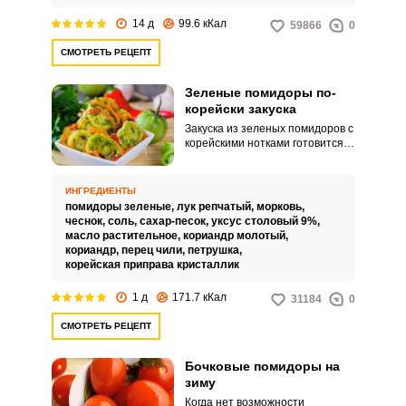
14 д
99.6 кКал
59866
0
СМОТРЕТЬ РЕЦЕПТ
Зеленые помидоры по-
корейски закуска
Закуска из зеленых помидоров с
корейскими нотками готовится
быстро и значительно
отличается своим ароматом и
вкусом от других традиционных
ИНГРЕДИЕНТЫ
блюд. Она не предназначена
помидоры зеленые,
лук репчатый,
морковь,
для хранения на зиму.
чеснок,
соль,
сахар-песок,
уксус столовый 9%,
масло растительное,
кориандр молотый,
кориандр,
перец чили,
петрушка,
корейская приправа кристаллик
1 д
171.7 кКал
31184
0
СМОТРЕТЬ РЕЦЕПТ
Бочковые помидоры на
зиму
Когда нет возможности