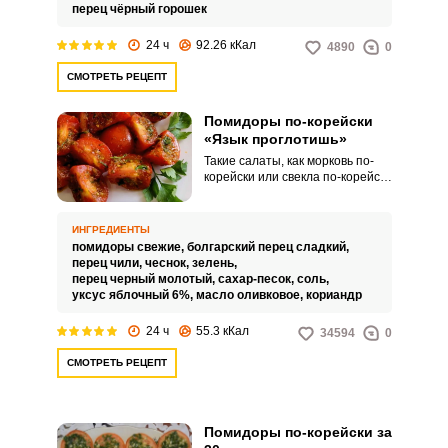
картофеля и макаронных
перец чёрный горошек
изделий.
24 ч
92.26 кКал
4890
0
СМОТРЕТЬ РЕЦЕПТ
Помидоры по-корейски
«Язык проглотишь»
Такие салаты, как морковь по-
корейски или свекла по-корейски
у всех на слуху, а вот помидоры
по-корейски встречаются реже,
но от этого закуска не
ИНГРЕДИЕНТЫ
становится менее вкусной. Хочу
помидоры свежие,
болгарский перец сладкий,
поделиться закуской из
перец чили,
чеснок,
зелень,
помидоров по-корейски, такой
перец черный молотый,
сахар-песок,
соль,
рецепт часто не без причины
уксус яблочный 6%,
масло оливковое,
кориандр
называют «Язык проглотишь».
24 ч
55.3 кКал
34594
0
СМОТРЕТЬ РЕЦЕПТ
Помидоры по-корейски за