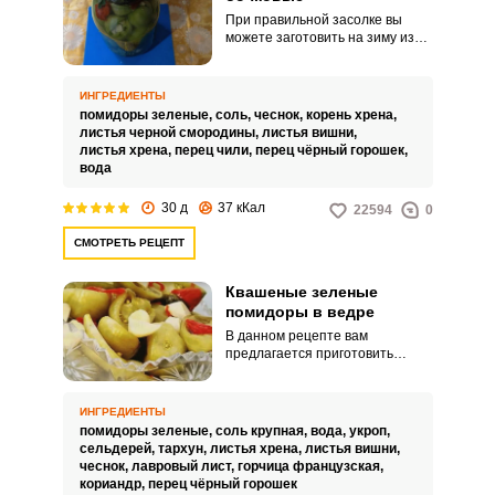
При правильной засолке вы
можете заготовить на зиму из
зеленых помидоров отличную
натуральную закуску. Вам
предлагается в этом рецепте
ИНГРЕДИЕНТЫ
засолить их в банке и холодным
помидоры зеленые,
соль,
чеснок,
корень хрена,
способом.
листья черной смородины,
листья вишни,
листья хрена,
перец чили,
перец чёрный горошек,
вода
30 д
37 кКал
22594
0
СМОТРЕТЬ РЕЦЕПТ
Квашеные зеленые
помидоры в ведре
В данном рецепте вам
предлагается приготовить
вкусную закуску из зеленых
помидоров. Квасятся они в
обычном пластиковом 10-
ИНГРЕДИЕНТЫ
литровом ведре и по вкусу будут,
помидоры зеленые,
соль крупная,
вода,
укроп,
как бочковые.
сельдерей,
тархун,
листья хрена,
листья вишни,
чеснок,
лавровый лист,
горчица французская,
кориандр,
перец чёрный горошек