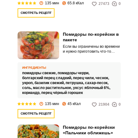
135 мин
65.8 кКал
27473
0
СМОТРЕТЬ РЕЦЕПТ
Помидоры по-корейски в
пакете
Если вы ограничены во времени
и нужно приготовить что-то
необычное, тогда этот рецепт
пикантной и невероятно
ароматной, с потрясающим
ИНГРЕДИЕНТЫ
вкусом закуски из помидоров
помидоры свежие,
помидоры черри,
точно для вас. Помидоры по-
болгарский перец сладкий,
перец чили,
чеснок,
корейски готовятся в пакете за 2
укроп,
базилик свежий,
петрушка,
сахар-песок,
часа.
соль,
масло растительное,
уксус яблочный 6%,
кориандр,
перец чёрный горошек
135 мин
45 кКал
21904
0
СМОТРЕТЬ РЕЦЕПТ
Помидоры по-корейски
«Пальчики оближешь»