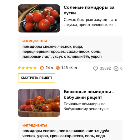
Соленые помидоры за
сутки
Самые быстрые закуски – это
закуски, приготовленные из
свежих овощей. Томаты в этом
отношении всегда вне
конкуренции, ведь они способны
ИНГРЕДИЕНТЫ
не только разнообразить и
помидоры свежие,
чеснок,
вода,
дополнить меню, но и украсить
перец чёрный горошек,
сахар-песок,
соль,
праздничный стол.
лавровый лист,
уксус столовый 9%,
укроп
24 ч
146 кКал
35592
0
СМОТРЕТЬ РЕЦЕПТ
Бочковые помидоры -
бабушкин рецепт
Бочковые помидоры по
бабушкиному рецепту не
предполагают использование
растительного масла и уксуса.
Томаты, заготовленные данным
ИНГРЕДИЕНТЫ
способом, получаются
помидоры свежие,
листья вишни,
листья дуба,
вкусными, сочными, с нотками
чеснок,
укроп,
хрен,
сахар-песок,
соль,
вода
естественного брожения.