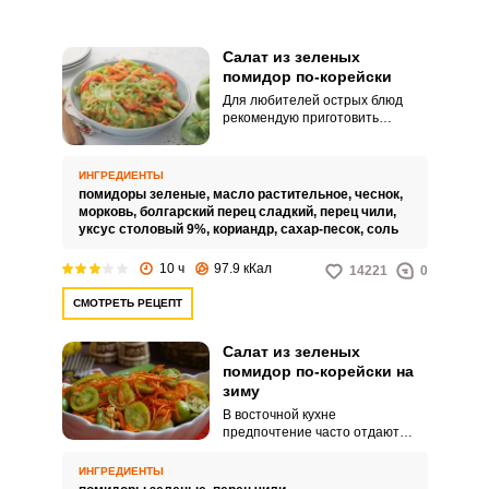
Салат из зеленых
помидор по-корейски
Для любителей острых блюд
рекомендую приготовить
вкусный салат из зеленых
помидоров по-корейски.
Пикантный салат станет
ИНГРЕДИЕНТЫ
замечательным украшением
помидоры зеленые,
масло растительное,
чеснок,
праздничного застолья и
морковь,
болгарский перец сладкий,
перец чили,
разнообразит привычные
уксус столовый 9%,
кориандр,
сахар-песок,
соль
блюда.
10 ч
97.9 кКал
14221
0
СМОТРЕТЬ РЕЦЕПТ
Салат из зеленых
помидор по-корейски на
зиму
В восточной кухне
предпочтение часто отдают
острым приправам. Поэтому
любители пикантной пищи не
ИНГРЕДИЕНТЫ
редко стараются перенять