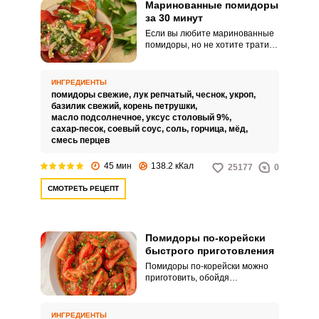
Маринованные помидоры
за 30 минут
Если вы любите маринованные
помидоры, но не хотите тратить
много времени и сил на их
приготовление, рецепт
маринованных помидоров за 30
ИНГРЕДИЕНТЫ
минут придет к вам на помощь.
помидоры свежие,
лук репчатый,
чеснок,
укроп,
Готовые помидоры по этому
базилик свежий,
корень петрушки,
рецепту отличаются
масло подсолнечное,
уксус столовый 9%,
прекрасным насыщенным
сахар-песок,
соевый соус,
соль,
горчица,
мёд,
вкусом, непревзойденным
смесь перцев
ароматом и сочностью.
45 мин
138.2 кКал
25177
0
СМОТРЕТЬ РЕЦЕПТ
Помидоры по-корейски
быстрого приготовления
Помидоры по-корейски можно
приготовить, обойдя
классические ритуалы, что
заметно сэкономит время.
Закуску можно подавать к обеду
ИНГРЕДИЕНТЫ