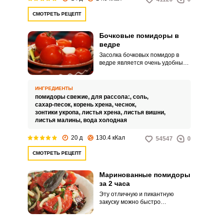
СМОТРЕТЬ РЕЦЕПТ
Бочковые помидоры в
ведре
Засолка бочковых помидор в
ведре является очень удобным
способом заготовки томатов на
зиму. При этом экономится
время, не нужна трехкратная
ИНГРЕДИЕНТЫ
заливка и стерилизация.
помидоры свежие,
для рассола:,
соль,
сахар-песок,
корень хрена,
чеснок,
зонтики укропа,
листья хрена,
листья вишни,
листья малины,
вода холодная
20 д
130.4 кКал
54547
0
СМОТРЕТЬ РЕЦЕПТ
Маринованные помидоры
за 2 часа
Эту отличную и пикантную
закуску можно быстро
приготовить только из хороших
помидоров: упругих, мясистых и