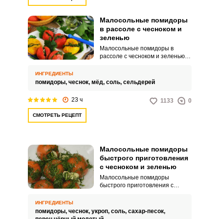
Малосольные помидоры
в рассоле с чесноком и
зеленью
Малосольные помидоры в
рассоле с чесноком и зеленью
быстрого приготовления – это
отличный способ получить
ИНГРЕДИЕНТЫ
посреди лета закуску, которая
помидоры,
чеснок,
мёд,
соль,
сельдерей
обычно ассоциируется именно с
зимним периодом.
23 ч
1133
0
Маринованные и соленые
помидоры обладают своим
СМОТРЕТЬ РЕЦЕПТ
особым шармом.
Малосольные помидоры
быстрого приготовления
с чесноком и зеленью
Малосольные помидоры
быстрого приготовления с
чесноком и зеленью – это очень
вкусная, сочная и невероятно
ИНГРЕДИЕНТЫ
ароматная закуска, которая
помидоры,
чеснок,
укроп,
соль,
сахар-песок,
будет актуальна как для