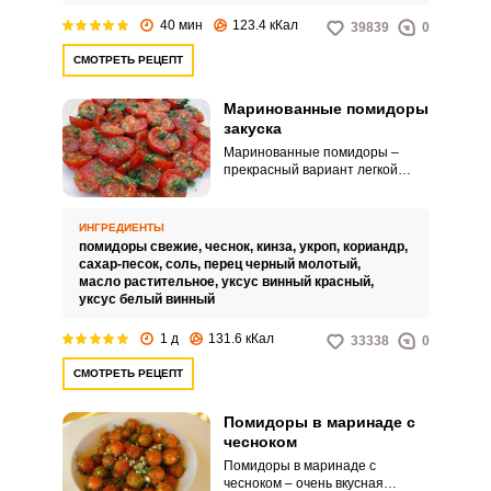
40 мин
123.4 кКал
39839
0
СМОТРЕТЬ РЕЦЕПТ
Маринованные помидоры
закуска
Маринованные помидоры –
прекрасный вариант легкой
закуски. Для маринования
томатов потребуется время, но
в результате вы получите
ИНГРЕДИЕНТЫ
ароматнейшую закуску.
помидоры свежие,
чеснок,
кинза,
укроп,
кориандр,
сахар-песок,
соль,
перец черный молотый,
масло растительное,
уксус винный красный,
уксус белый винный
1 д
131.6 кКал
33338
0
СМОТРЕТЬ РЕЦЕПТ
Помидоры в маринаде с
чесноком
Помидоры в маринаде с
чесноком – очень вкусная