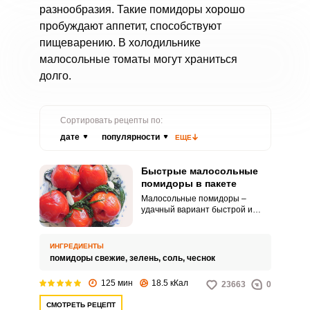
разнообразия. Такие помидоры хорошо
пробуждают аппетит, способствуют
пищеварению. В холодильнике
малосольные томаты могут храниться
долго.
Сортировать рецепты по:
дате
популярности
ЕЩЕ
Быстрые малосольные
помидоры в пакете
Малосольные помидоры –
удачный вариант быстрой и
вкусной закуски. Перед вами
простейший способ
приготовления малосольных
ИНГРЕДИЕНТЫ
помидор в пакете.
помидоры свежие,
зелень,
соль,
чеснок
125 мин
18.5 кКал
23663
0
СМОТРЕТЬ РЕЦЕПТ