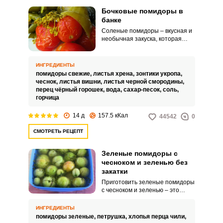
Бочковые помидоры в
банке
Соленые помидоры – вкусная и
необычная закуска, которая
многим придется по душе. Такой
закуской можно не только
разнообразить ежедневный
ИНГРЕДИЕНТЫ
рацион, но и дополнить
помидоры свежие,
листья хрена,
зонтики укропа,
праздничный стол.
чеснок,
листья вишни,
листья черной смородины,
перец чёрный горошек,
вода,
сахар-песок,
соль,
горчица
ВХОД НА САЙТ
РЕГИСТРАЦИЯ
14 д
157.5 кКал
44542
0
СМОТРЕТЬ РЕЦЕПТ
Войдите
Зеленые помидоры с
с помощью социальных сетей:
чесноком и зеленью без
закатки
Приготовить зеленые помидоры
с чесноком и зеленью – это
или
отличный способ внести
разнообразие в меню с
ИНГРЕДИЕНТЫ
помощью солений. Если вы в
помидоры зеленые,
петрушка,
хлопья перца чили,
поисках необычной заготовки из