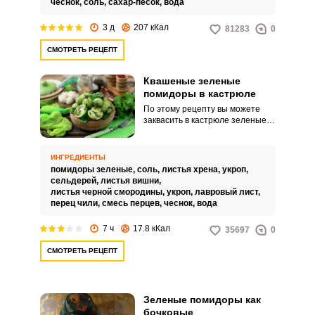
чеснок,
соль,
сахар-песок,
вода
зеленых помидор, то этот
рецепт отлично подходит для
3 д
207 кКал
81283
0
вашего случая! Такие помидоры
получаются острыми, с
СМОТРЕТЬ РЕЦЕПТ
пикантным вкусом.
Запомнить меня
Квашеные зеленые
помидоры в кастрюле
ВХОД
По этому рецепту вы можете
заквасить в кастрюле зеленые
ЕЩЕ НЕ ЗАРЕГИСТРИРОВАННЫ?
помидоры сразу на даче, только
кастрюля должна быть большой.
Это очень удобно.
Забыли пароль?
ИНГРЕДИЕНТЫ
помидоры зеленые,
соль,
листья хрена,
укроп,
сельдерей,
листья вишни,
листья черной смородины,
укроп,
лавровый лист,
перец чили,
смесь перцев,
чеснок,
вода
7 ч
17.8 кКал
35697
0
СМОТРЕТЬ РЕЦЕПТ
Зеленые помидоры как
бочковые