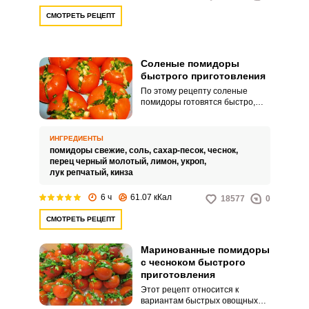
СМОТРЕТЬ РЕЦЕПТ
Соленые помидоры
быстрого приготовления
По этому рецепту соленые
помидоры готовятся быстро,
получаются отличной закуской и
могут стать частым гостем
вашего стола. Для быстрой
ИНГРЕДИЕНТЫ
засолки берите томаты
помидоры свежие,
соль,
сахар-песок,
чеснок,
одинакового размера и
перец черный молотый,
лимон,
укроп,
одинакового цвета, ведь каждый
лук репчатый,
кинза
цвет помидор имеет свой вкус.
6 ч
61.07 кКал
18577
0
СМОТРЕТЬ РЕЦЕПТ
Маринованные помидоры
с чесноком быстрого
приготовления
Этот рецепт относится к
вариантам быстрых овощных