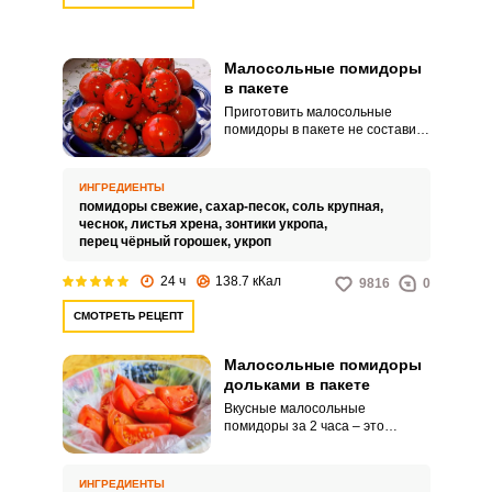
Малосольные помидоры
в пакете
Приготовить малосольные
помидоры в пакете не составит
труда даже у начинающей
хозяйки. Особых знаний для
того не требуется, достаточно
ИНГРЕДИЕНТЫ
знать правильное соотношение
помидоры свежие,
сахар-песок,
соль крупная,
всех ингредиентов.
чеснок,
листья хрена,
зонтики укропа,
перец чёрный горошек,
укроп
24 ч
138.7 кКал
9816
0
СМОТРЕТЬ РЕЦЕПТ
Малосольные помидоры
дольками в пакете
Вкусные малосольные
помидоры за 2 часа – это
возможно! Пикантные и
ароматные помидоры с
чесноком и травами,
ИНГРЕДИЕНТЫ