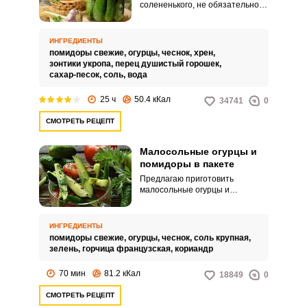
солененького, не обязательно
бежать в магазин или долго
стоять у плиты. Малосольные
огурцы с помидорами готовятся
ИНГРЕДИЕНТЫ
очень быстро и просто.
помидоры свежие,
огурцы,
чеснок,
хрен,
зонтики укропа,
перец душистый горошек,
сахар-песок,
соль,
вода
25 ч
50.4 кКал
34741
0
СМОТРЕТЬ РЕЦЕПТ
Малосольные огурцы и
помидоры в пакете
Предлагаю приготовить
малосольные огурцы и
помидоры в пакете. Овощи
будут готовы уже через час.
ИНГРЕДИЕНТЫ
помидоры свежие,
огурцы,
чеснок,
соль крупная,
зелень,
горчица французская,
кориандр
70 мин
81.2 кКал
18849
0
СМОТРЕТЬ РЕЦЕПТ