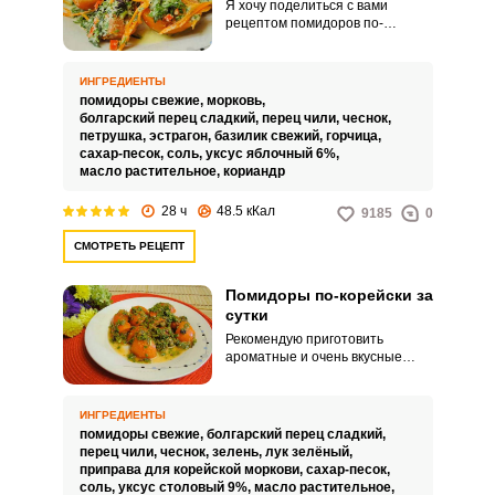
Я хочу поделиться с вами
рецептом помидоров по-
корейски «Пальчики оближешь»
со сбалансированным ароматом
и отменным вкусом. Хотя
ИНГРЕДИЕНТЫ
существует большое
помидоры свежие,
морковь,
разнообразие всевозможных
болгарский перец сладкий,
перец чили,
чеснок,
рецептов таких помидор, я
петрушка,
эстрагон,
базилик свежий,
горчица,
считаю свой рецепт одним из
сахар-песок,
соль,
уксус яблочный 6%,
лучших.
масло растительное,
кориандр
28 ч
48.5 кКал
9185
0
СМОТРЕТЬ РЕЦЕПТ
Помидоры по-корейски за
сутки
Рекомендую приготовить
ароматные и очень вкусные
помидоры по-корейски.
Пикантная закуска из
помидоров будет готова уже
ИНГРЕДИЕНТЫ
через сутки, она превосходно
помидоры свежие,
болгарский перец сладкий,
подходит к мясным блюдам и
перец чили,
чеснок,
зелень,
лук зелёный,
блюдам из птицы, хорошо
приправа для корейской моркови,
сахар-песок,
сочетается с гарнирами из
соль,
уксус столовый 9%,
масло растительное,