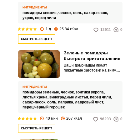
закусок. На приготовление
маринованных помидоров вы
ИНГРЕДИЕНТЫ
потратите не более 15 минут и
помидоры свежие,
чеснок,
соль,
сахар-песок,
через сутки такие помидоры
укроп,
перец чили
можно подавать к столу.
1 д
25.84 кКал
12911
0
СМОТРЕТЬ РЕЦЕПТ
Зеленые помидоры
быстрого приготовления
Ваши домочадцы любят
пикантные заготовки на зиму,
которые отлично подходят к
любому основному блюду, а у
вас совсем нет желания долго с
ИНГРЕДИЕНТЫ
этим возиться? На выручку
помидоры зеленые,
чеснок,
зонтики укропа,
придет рецепт зеленых
листья хрена,
виноградные листья,
перец чили,
помидоров быстрого
сахар-песок,
соль,
паприка,
лавровый лист,
приготовления. Готовится салат
перец чёрный горошек
довольно быстро и просто,
поэтому вы такой рецепт точно
40 мин
207 кКал
96293
0
оцените.
СМОТРЕТЬ РЕЦЕПТ