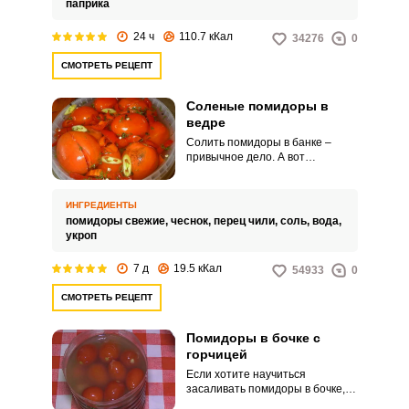
паприка
24 ч
110.7 кКал
34276
0
СМОТРЕТЬ РЕЦЕПТ
Соленые помидоры в
ведре
Солить помидоры в банке –
привычное дело. А вот
технология приготовления
соленых помидор в ведре
знакома не всем.
ИНГРЕДИЕНТЫ
помидоры свежие,
чеснок,
перец чили,
соль,
вода,
укроп
7 д
19.5 кКал
54933
0
СМОТРЕТЬ РЕЦЕПТ
Помидоры в бочке с
горчицей
Если хотите научиться
засаливать помидоры в бочке,
используя при этом горчицу, то