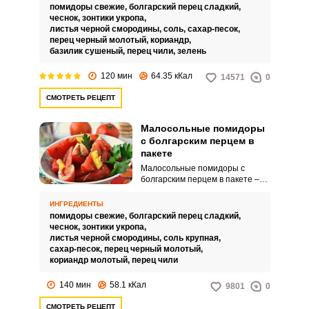
нарезанные дольками и
помидоры свежие,
болгарский перец сладкий,
приправленные вашими
чеснок,
зонтики укропа,
любимыми специями и свежей
листья черной смородины,
соль,
сахар-песок,
зеленью. Для подачи на стол их
перец черный молотый,
кориандр,
необходимо всего лишь
базилик сушеный,
перец чили,
зелень
выложить в тарелку и все! Вы и
ваши гости будут приятно
120 мин
64.35 кКал
14571
0
удивлены простотой в
приготовлении и потрясающим
СМОТРЕТЬ РЕЦЕПТ
вкусом этой закуски.
Малосольные помидоры
с болгарским перцем в
пакете
Малосольные помидоры с
болгарским перцем в пакете –
отличная альтернатива
малосольным огурчикам или
ИНГРЕДИЕНТЫ
свежему салату. На их
помидоры свежие,
болгарский перец сладкий,
приготовление уходят
чеснок,
зонтики укропа,
считанные минуты, а для того,
листья черной смородины,
соль крупная,
чтобы они промариновались –
сахар-песок,
перец черный молотый,
не более двух часов.
кориандр молотый,
перец чили
140 мин
58.1 кКал
9801
0
СМОТРЕТЬ РЕЦЕПТ