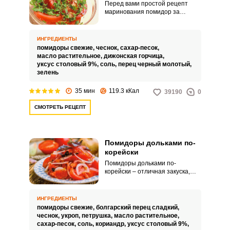
Перед вами простой рецепт
маринования помидор за
полчаса. Такая закуска выручит
в ситуации нежданных гостей и
порадует своим вкусом и
ИНГРЕДИЕНТЫ
ароматом.
помидоры свежие,
чеснок,
сахар-песок,
масло растительное,
дижонская горчица,
уксус столовый 9%,
соль,
перец черный молотый,
зелень
35 мин
119.3 кКал
39190
0
СМОТРЕТЬ РЕЦЕПТ
Помидоры дольками по-
корейски
Помидоры дольками по-
корейски – отличная закуска,
которая получается очень
вкусной и готовится достаточно
быстро. Такую острую закуску
ИНГРЕДИЕНТЫ
можно поставить и на
помидоры свежие,
болгарский перец сладкий,
праздничный стол, и подать к
чеснок,
укроп,
петрушка,
масло растительное,
горячему блюду на ужин.
сахар-песок,
соль,
кориандр,
уксус столовый 9%,