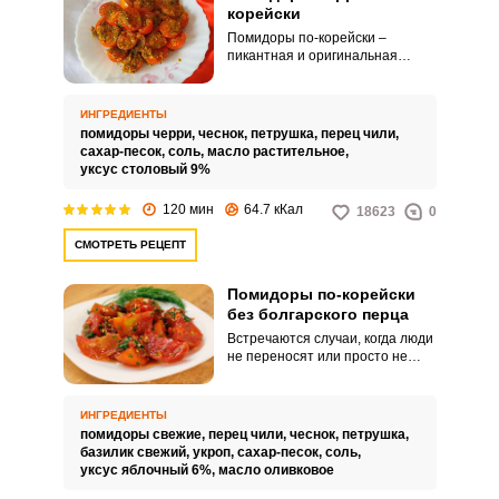
корейски
Помидоры по-корейски –
пикантная и оригинальная
закуска для горячих мясных
блюд. Изюминкой рецепта
станет использование
ИНГРЕДИЕНТЫ
маленьких и сочных черри.
помидоры черри,
чеснок,
петрушка,
перец чили,
сахар-песок,
соль,
масло растительное,
уксус столовый 9%
120 мин
64.7 кКал
18623
0
СМОТРЕТЬ РЕЦЕПТ
Помидоры по-корейски
без болгарского перца
Встречаются случаи, когда люди
не переносят или просто не
употребляют в пищу болгарский
перец. Сегодня я хочу
поделиться рецептом
ИНГРЕДИЕНТЫ
помидоров по-корейски без
помидоры свежие,
перец чили,
чеснок,
петрушка,
болгарского перца.
базилик свежий,
укроп,
сахар-песок,
соль,
уксус яблочный 6%,
масло оливковое