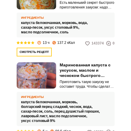
Есть маленький секрет быстрого
приготовления закуски: надо
заливать ее горячим, а не
холодным маринадом. В
ИНГРЕДИЕНТЫ
результате овощи не
капуста белокочанная,
морковь,
вода,
разварятся, а останутся
сахар-песок,
уксус столовый 9%,
сочными и хрустящими и
масло подсолнечное,
соль
приобретут кисло-сладкий вкус.
13 ч
137.2 кКал
143374
0
СМОТРЕТЬ РЕЦЕПТ
Маринованная капуста с
уксусом, маслом и
чесноком быстрого
приготовления
Приготовить такую закуску не
составит труда. Чтобы сделать
ее более насыщенной по вкусу,
следует добавить болгарский
ИНГРЕДИЕНТЫ
перец и морковь.
капуста белокочанная,
морковь,
болгарский перец сладкий,
чеснок,
вода,
сахар-песок,
соль,
перец душистый горошек,
лавровый лист,
масло подсолнечное,
уксус столовый 9%