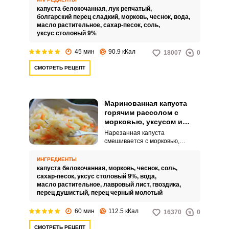
минут получится очень вкусное,
капуста белокочанная,
лук репчатый,
хрустящее и полезное блюдо.
болгарский перец сладкий,
морковь,
чеснок,
вода,
масло растительное,
сахар-песок,
соль,
уксус столовый 9%
45 мин
90.9 кКал
18007
0
СМОТРЕТЬ РЕЦЕПТ
Маринованная капуста
горячим рассолом с
морковью, уксусом и
маслом
Нарезанная капуста
смешивается с морковью,
чесноком и черным перцем.
Затем всё заливается
ИНГРЕДИЕНТЫ
маринадом из воды, соли,
капуста белокочанная,
морковь,
чеснок,
соль,
сахара, масла, уксуса, гвоздики,
сахар-песок,
уксус столовый 9%,
вода,
перца и лаврового листа.
масло растительное,
лавровый лист,
гвоздика,
перец душистый,
перец черный молотый
60 мин
112.5 кКал
16370
0
СМОТРЕТЬ РЕЦЕПТ