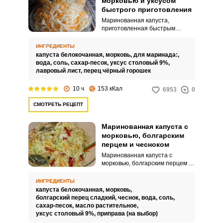
морковью и уксусом
быстрого приготовления
Маринованная капуста,
приготовленная быстрым
способом, будет хорошей
альтернативой квашеной
ИНГРЕДИЕНТЫ
капусте. Рецептов маринования
капуста белокочанная,
морковь,
для маринада:,
очень много и можно выбрать по
вода,
соль,
сахар-песок,
уксус столовый 9%,
своему вкусу.
лавровый лист,
перец чёрный горошек
10 ч
153 кКал
6953
0
СМОТРЕТЬ РЕЦЕПТ
ВХОД НА САЙТ
РЕГИСТРАЦИЯ
Маринованная капуста с
морковью, болгарским
Войдите
перцем и чесноком
с помощью социальных сетей:
Маринованная капуста с
морковью, болгарским перцем и
чесноком, приготовленная
быстрым способом за счет
ИНГРЕДИЕНТЫ
заливки овощей горячим
капуста белокочанная,
морковь,
или
маринадом и тонкой их нарезке,
болгарский перец сладкий,
чеснок,
вода,
соль,
будет у вас хорошей закуской и к
сахар-песок,
масло растительное,
повседневному, и к
уксус столовый 9%,
приправа (на выбор)
праздничному столу. Для