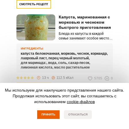
СМОТРЕТЬ РЕЦЕПТ
Капуста, маринованная с
морковью и чесноком
быстрого приготовления
Блюда из капусты в каждой
семье занимают особое место.
Ее солят, маринуют, тушат и
готовят различные салаты.
ИНГРЕДИЕНТЫ
капуста белокочанная,
морковь,
чеснок,
кориандр,
лавровый лист,
перец черный молотый,
для маринада:,
вода,
соль,
сахар-песок,
лимонная кислота,
масло растительное
13 ч
112.5 кКал
5705
0
СМОТРЕТЬ РЕЦЕПТ
Мы используем для наилучшего представления нашего сайта.
Продолжая использовать этот сайт, вы соглашаетесь с
Капуста, маринованная с
использованием
cookie-файлов
морковью и маслом
быстрого приготовления
ПРИНЯТЬ
ОТКАЗАТЬСЯ
Овощи всегда присутствуют на
столе в каждой семье, и как
вариант овощной закуски может