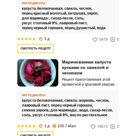
большее количество ароматных
ИНГРЕДИЕНТЫ
приправ и специй, которые
капуста белокочанная,
свекла,
чеснок,
придают этому овощу
перец красный молотый,
петрушка,
укроп,
уникальный колорит кавказского
для маринада:,
сахар-песок,
соль,
блюда. Главную роль из приправ
уксус столовый 9%,
лавровый лист,
отводят листовому сельдерею,
перец чёрный горошек,
перец душистый,
вода
но у нас его часто заменяют
петрушкой и другой зеленью.
3 д
5878
0
СМОТРЕТЬ РЕЦЕПТ
Маринованная капуста
кусками со свеклой и
чесноком
Рецепт приготовления этой
ароматной и красивой закуски
достаточно популярен во
многих семьях. Использование
ИНГРЕДИЕНТЫ
горячего маринада позволяет в
капуста белокочанная,
свекла,
морковь,
чеснок,
кратчайший, в сравнении с
лавровый лист,
перец чёрный горошек,
квашеной капустой, срок
семена укропа,
для маринада:,
вода,
сахар-песок,
поставить готовую закуску на
соль,
уксус столовый 9%,
масло растительное
стол в дополнение к мясному
или рыбному блюду.
1 д
100.7 кКал
79673
0
СМОТРЕТЬ РЕЦЕПТ