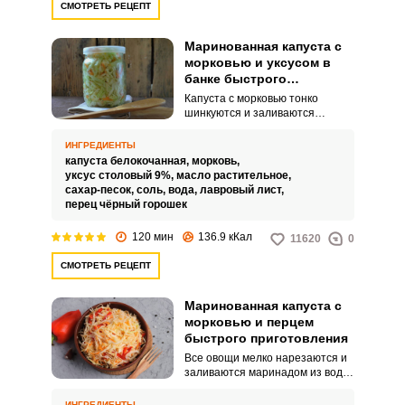
СМОТРЕТЬ РЕЦЕПТ
Маринованная капуста с
морковью и уксусом в
банке быстрого
приготовления
Капуста с морковью тонко
шинкуются и заливаются
горячим маринадом из воды,
уксуса, растительного масла,
ИНГРЕДИЕНТЫ
соли сахара. Всё оставляется
капуста белокочанная,
морковь,
на полтора часа,
уксус столовый 9%,
масло растительное,
раскладывается по банкам и
сахар-песок,
соль,
вода,
лавровый лист,
отправляется на хранение в
перец чёрный горошек
холодильник.
120 мин
136.9 кКал
11620
0
СМОТРЕТЬ РЕЦЕПТ
Маринованная капуста с
морковью и перцем
быстрого приготовления
Все овощи мелко нарезаются и
заливаются маринадом из воды,
растительного масла, соли,
сахара и уксуса. Спустя 20
ИНГРЕДИЕНТЫ