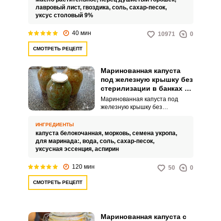
столовый, а маринад варится с
лавровый лист,
гвоздика,
соль,
сахар-песок,
пряностями, которые в горячей
уксус столовый 9%
воде с добавлением масла
лучше раскрывают свой аромат,
40 мин
10971
0
чего не получается в холодном
маринаде.
СМОТРЕТЬ РЕЦЕПТ
Маринованная капуста
под железную крышку без
стерилизации в банках на
зиму
Маринованная капуста под
железную крышку без
стерилизации в банках на зиму
– это сочное и ароматное
ИНГРЕДИЕНТЫ
блюдо, которое прекрасно
капуста белокочанная,
морковь,
семена укропа,
подойдет как к обеду, так и к
для маринада:,
вода,
соль,
сахар-песок,
ужину. Кисло-сладкий вкус
уксусная эссенция,
аспирин
капусты, приправленной
специями, займет достойное
120 мин
50
0
место на вашем столе в
холодное время года.
СМОТРЕТЬ РЕЦЕПТ
Маринованная капуста с