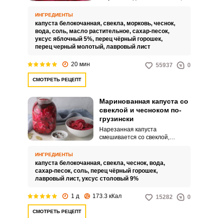
подходит к большинству мясных
блюд. Такая капуста маринуется
ИНГРЕДИЕНТЫ
довольно быстро – через день
капуста белокочанная,
свекла,
морковь,
чеснок,
блюдо уже будет готово к
вода,
соль,
масло растительное,
сахар-песок,
подаче.
уксус яблочный 5%,
перец чёрный горошек,
перец черный молотый,
лавровый лист
20 мин
55937
0
СМОТРЕТЬ РЕЦЕПТ
Маринованная капуста со
свеклой и чесноком по-
грузински
Нарезанная капуста
смешивается со свеклой,
чесноком и раскладывается по
банкам. Всё заливается
ИНГРЕДИЕНТЫ
маринадом из воды, сахара,
капуста белокочанная,
свекла,
чеснок,
вода,
соли, перца, лаврового листа,
сахар-песок,
соль,
перец чёрный горошек,
уксуса, оставляется до полного
лавровый лист,
уксус столовый 9%
остывания и отправляется на
хранение в холодильник.
1 д
173.3 кКал
15282
0
СМОТРЕТЬ РЕЦЕПТ