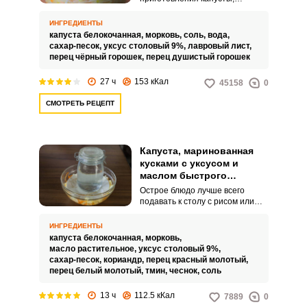
маринованной на 3-литровую
банку, быстрого приготовления.
ИНГРЕДИЕНТЫ
Для более яркого и
капуста белокочанная,
морковь,
соль,
вода,
насыщенного вкуса в закуску
сахар-песок,
уксус столовый 9%,
лавровый лист,
добавляем черный перец и
перец чёрный горошек,
перец душистый горошек
лавровый лист.
27 ч
153 кКал
45158
0
СМОТРЕТЬ РЕЦЕПТ
Капуста, маринованная
кусками с уксусом и
маслом быстрого
приготовления
Острое блюдо лучше всего
подавать к столу с рисом или
лепешками, как делают все
азиаты. Чтобы вкус был более
ИНГРЕДИЕНТЫ
жгучим, лучше всего добавить в
капуста белокочанная,
морковь,
капусту стручок перца чили.
масло растительное,
уксус столовый 9%,
сахар-песок,
кориандр,
перец красный молотый,
перец белый молотый,
тмин,
чеснок,
соль
13 ч
112.5 кКал
7889
0