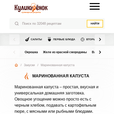
НАЙТИ
🍆
🍵
🍲
САЛАТЫ
ПЕРВЫЕ БЛЮДА
ВТОРЫЕ БЛЮДА
Окрошка
Желе из красной смородины
Варенье из в
/
Закуски
/
Маринованная капуста
МАРИНОВАННАЯ КАПУСТА
Маринованная капуста – простая, вкусная и
универсальная домашняя заготовка.
Овощное угощение можно просто есть с
черным хлебом, подавать с картофельным
пюре, с мясными или рыбными блюдами.