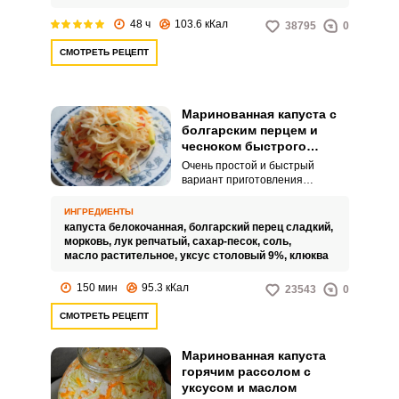
48 ч
103.6 кКал
38795
0
СМОТРЕТЬ РЕЦЕПТ
Маринованная капуста с
болгарским перцем и
чесноком быстрого
приготовления
Очень простой и быстрый
вариант приготовления
классической русской закуски –
маринованная капуста с
ИНГРЕДИЕНТЫ
овощными добавками буквально
капуста белокочанная,
болгарский перец сладкий,
за несколько часов. Если
морковь,
лук репчатый,
сахар-песок,
соль,
следовать всем шагам,
масло растительное,
уксус столовый 9%,
клюква
приведенным ниже, в
результате получится
150 мин
95.3 кКал
23543
0
хрустящая и ароматная
капустка со сладким болгарским
СМОТРЕТЬ РЕЦЕПТ
перцем.
Маринованная капуста
горячим рассолом с
уксусом и маслом