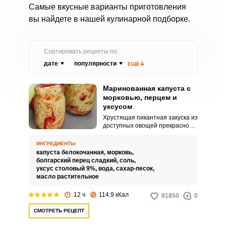
Самые вкусные варианты приготовления
вы найдете в нашей кулинарной подборке.
Сортировать рецепты по:
дате
популярности
ЕЩЕ
Маринованная капуста с
морковью, перцем и
уксусом
Хрустящая пикантная закуска из
доступных овощей прекрасно
подходит не только для
праздничного стола, но и для
ИНГРЕДИЕНТЫ
людей, которые следят за своей
капуста белокочанная,
морковь,
фигурой. Блюдо готовится
болгарский перец сладкий,
соль,
быстро и не содержит в себе
уксус столовый 9%,
вода,
сахар-песок,
лишних калорий.
масло растительное
12 ч
114.9 кКал
81850
0
СМОТРЕТЬ РЕЦЕПТ