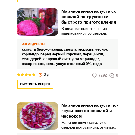
столу, ну а успех любой
консервации в основном
определяется качеством
Маринованная капуста со
овощей.
свеклой по-грузински
быстрого приготовления
Вариантов приготовления
маринованной со свеклой
капусты по-грузински много и,
наверное, у каждой хозяйки свой
ИНГРЕДИЕНТЫ
любимый. В этом рецепте вам
капуста белокочанная,
свекла,
морковь,
чеснок,
предлагается приготовить
кориандр,
перец чёрный горошек,
перец чили,
капусту острой и вкусной.
сельдерей,
лавровый лист,
для маринада:,
сахар-песок,
соль,
уксус столовый 9%,
вода
3 д
7292
0
СМОТРЕТЬ РЕЦЕПТ
Маринованная капуста по-
грузински со свеклой и
чесноком
Маринованную капусту со
свеклой по-грузински, отличает
от других заготовок такого вида,