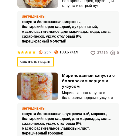
Болгарский перец, хрустящая
капуста и острый лук –
идеальные ингредиенты, для
приготовления быстрой
ИНГРЕДИЕНТЫ
пикантной закуски. Блюдо
капуста белокочанная,
морковь,
получается с насыщенным
болгарский перец сладкий,
лук репчатый,
вкусом и пряным ароматом.
масло растительное,
для маринада:,
вода,
соль,
сахар-песок,
уксус столовый 9%,
перец красный молотый
25 ч
103.6 кКал
37219
0
СМОТРЕТЬ РЕЦЕПТ
Маринованная капуста с
болгарским перцем и
уксусом
Маринованная капуста с
болгарским перцем и уксусом –
это прекрасное дополнение к
любому горячему блюду.
ИНГРЕДИЕНТЫ
Приготовить такую закуску очень
капуста белокочанная,
лук репчатый,
морковь,
просто и быстро, капуста
болгарский перец сладкий,
для маринада:,
соль,
маринуется буквально за
сахар-песок,
уксус столовый 9%,
несколько суток, в отличие от
масло растительное,
лавровый лист,
квашенной.
перец чёрный горошек