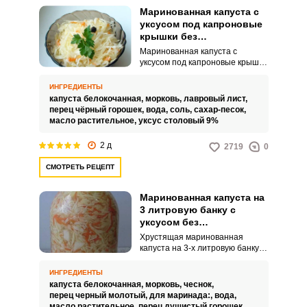
Маринованная капуста с
уксусом под капроновые
крышки без
стерилизации на зиму в
Маринованная капуста с
банках
уксусом под капроновые крышки
без стерилизации на зиму в
банках порадует вас
ИНГРЕДИЕНТЫ
удивительной сочностью и
капуста белокочанная,
морковь,
лавровый лист,
насыщенным вкусом. Такая
перец чёрный горошек,
вода,
соль,
сахар-песок,
аппетитная закуска дополнит
масло растительное,
уксус столовый 9%
многие горячие блюда вашего
стола, также ее просто можно
2 д
2719
0
есть с хлебом.
СМОТРЕТЬ РЕЦЕПТ
Маринованная капуста на
3 литровую банку с
уксусом без
стерилизации на зиму
Хрустящая маринованная
капуста на 3-х литровую банку с
уксусом без стерилизации на
зиму в банках, отличается от
ИНГРЕДИЕНТЫ
квашеной и требует больше
капуста белокочанная,
морковь,
чеснок,
ингредиентов. Уксус для
перец черный молотый,
для маринада:,
вода,
маринада берется обычный
масло растительное,
перец душистый горошек,