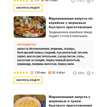
5 ч
98.5 кКал
17671
0
СМОТРЕТЬ РЕЦЕПТ
Маринованная капуста по-
корейски с морковью
быстрого приготовления
Традиционное корейское блюдо
подают к столу в небольших
тарелочках. Оно понравится
истинным ценителям азиатской
ИНГРЕДИЕНТЫ
кухни, которые известны
капуста белокочанная,
морковь,
огурцы,
любовью к еде с острым вкусом.
болгарский перец сладкий,
лук репчатый,
чеснок,
укроп,
масло растительное,
сахар-песок,
соль,
уксусная эссенция,
перец черный молотый,
кориандр,
паприка молотая,
перец чили
130 мин
81.4 кКал
8881
0
СМОТРЕТЬ РЕЦЕПТ
Маринованная капуста с
морковью и луком
быстрого приготовления