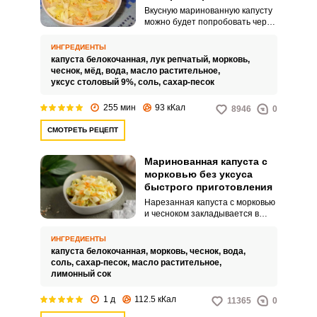
Вкусную маринованную капусту
можно будет попробовать через
3 часа после приготовления.
Закуску лучше всего подготовить
ИНГРЕДИЕНТЫ
утром, чтобы к обеду подать ее
капуста белокочанная,
лук репчатый,
морковь,
на стол вместе с основным
чеснок,
мёд,
вода,
масло растительное,
блюдом.
уксус столовый 9%,
соль,
сахар-песок
255 мин
93 кКал
8946
0
СМОТРЕТЬ РЕЦЕПТ
Маринованная капуста с
морковью без уксуса
быстрого приготовления
Нарезанная капуста с морковью
и чесноком закладывается в
банки. Всё заливается
маринадом из воды, соли,
ИНГРЕДИЕНТЫ
сахара, растительного масла,
капуста белокочанная,
морковь,
чеснок,
вода,
лимонного сока и отправляется
соль,
сахар-песок,
масло растительное,
в холодильник на 1-2 дня.
лимонный сок
1 д
112.5 кКал
11365
0