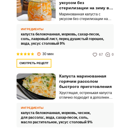
уксусом без
стерилизации на зиму в
банках
Маринованная капуста с
уксусом без стерилизации на
зиму в банках – это изысканное
блюдо, наполненное яркими
ИНГРЕДИЕНТЫ
вкусами и ароматами. Капуста в
капуста белокочанная,
морковь,
сахар-песок,
сочетании с уксусом создает
соль,
лавровый лист,
перец душистый горошек,
неповторимый вкус, который
вода,
уксус столовый 9%
подарит вам радость каждый
раз, когда вы открываете банку.
30 мин
67
0
СМОТРЕТЬ РЕЦЕПТ
Капуста маринованная
горячим рассолом
быстрого приготовления
Хрустящая, остренькая капуста
отлично подходит в дополнение
к горячим блюдам,
приготовление, которое
ИНГРЕДИЕНТЫ
занимает минимум времени.
капуста белокочанная,
морковь,
чеснок,
Также такую закуску можно
для рассола:,
вода,
сахар-песок,
соль,
подавать самостоятельно либо
масло растительное,
уксус столовый 9%
добавлять в винегрет.