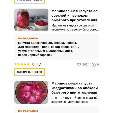
Маринованная капуста со
свеклой и чесноком
быстрого приготовления
Маринуют капусту со свеклой и
чесноком по рецепту быстрого
приготовления к обеду или
ужину и к блюдам из мяса и
ИНГРЕДИЕНТЫ
картофеля. Готовится капуста
капуста белокочанная,
свекла,
чеснок,
за сутки и хорошо хранится в
для маринада:,
вода,
сахар-песок,
соль,
холодильнике пару недель, не
уксус столовый 9%,
лавровый лист,
перекисая.
перец чёрный горошек
1 д
5034
0
СМОТРЕТЬ РЕЦЕПТ
Маринованная капуста
квадратиками со свёклой
быстрого приготовления
Для этой вкусной кисло-сладкой
закуски капусту нарезают
аккуратными квадратиками, и от
свеклы они становятся
ИНГРЕДИЕНТЫ