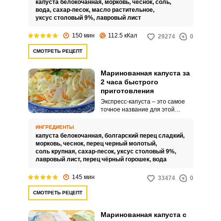
капуста белокочанная,
морковь,
чеснок,
соль,
приготовления не отнимет
вода,
сахар-песок,
масло растительное,
много вашего времени.
уксус столовый 9%,
лавровый лист
150 мин
112.5 кКал
29274
0
СМОТРЕТЬ РЕЦЕПТ
Маринованная капуста за
2 часа быстрого
приготовления
Экспресс-капуста – это самое
точное название для этой
закуски, ведь настолько быстро
замариновать овощи, совсем
ИНГРЕДИЕНТЫ
недавно, казалось нереально.
капуста белокочанная,
болгарский перец сладкий,
Это настоящее спасение, когда
морковь,
чеснок,
перец черный молотый,
гости уже на пороге, а угостить
соль крупная,
сахар-песок,
уксус столовый 9%,
их особо и нечем.
лавровый лист,
перец чёрный горошек,
вода
145 мин
33474
0
СМОТРЕТЬ РЕЦЕПТ
Маринованная капуста с