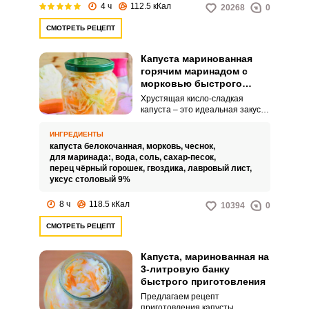
4 ч
112.5 кКал
20268
0
СМОТРЕТЬ РЕЦЕПТ
Капуста маринованная
горячим маринадом с
морковью быстрого
приготовления
Хрустящая кисло-сладкая
капуста – это идеальная закуска
к любому столу, а также
отличное дополнение к таким
ИНГРЕДИЕНТЫ
гарнирам, как картошка
капуста белокочанная,
морковь,
чеснок,
(приготовленная любыми
для маринада:,
вода,
соль,
сахар-песок,
способами) и гречка. Квашеная
перец чёрный горошек,
гвоздика,
лавровый лист,
заготовка делается минимум 2-4
уксус столовый 9%
дня, а маринованная – за
считанные часы.
8 ч
118.5 кКал
10394
0
СМОТРЕТЬ РЕЦЕПТ
Капуста, маринованная на
3-литровую банку
быстрого приготовления
Предлагаем рецепт
приготовления капусты,