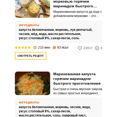
морковью горячим
маринадом быстрого
приготовления
Маринованная капуста да еще с
добавлением морковки – это
быстро, вкусно и дешево, а что
может быть лучше?
ИНГРЕДИЕНТЫ
Приготовление занимает
капуста белокочанная,
морковь,
лук репчатый,
минимум времени. А
чеснок,
мёд,
вода,
масло растительное,
результатом вы будете
уксус столовый 9%,
сахар-песок,
соль
довольны очень долго.
210 мин
93 кКал
22017
0
СМОТРЕТЬ РЕЦЕПТ
Маринованная капуста
горячим маринадом
быстрого приготовления
Быстрая и очень вкусная закуска
из самых простых ингредиентов,
которые растут у каждого из нас
на огороде. Процесс не займет
ИНГРЕДИЕНТЫ
много времени и сил, а
капуста белокочанная,
морковь,
чеснок,
вода,
результат вас удивит.
уксус столовый 9%,
сахар-песок,
масло растительное,
соль,
лавровый лист,