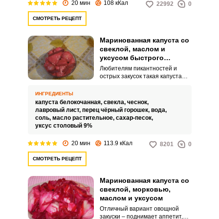
20 мин
108 кКал
22992
0
СМОТРЕТЬ РЕЦЕПТ
Маринованная капуста со
свеклой, маслом и
уксусом быстрого
приготовления
Любителям пикантностей и
острых закусок такая капуста
придется по вкусу. Рецепт
можно считать простым, так как
ИНГРЕДИЕНТЫ
всего-то и нужно, что нарезать
капуста белокочанная,
свекла,
чеснок,
овощи и приготовить маринад.
лавровый лист,
перец чёрный горошек,
вода,
соль,
масло растительное,
сахар-песок,
уксус столовый 9%
20 мин
113.9 кКал
8201
0
СМОТРЕТЬ РЕЦЕПТ
Маринованная капуста со
свеклой, морковью,
маслом и уксусом
Отличный вариант овощной
закуски – поднимает аппетит,