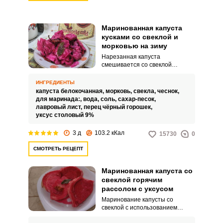
Маринованная капуста
кусками со свеклой и
морковью на зиму
Нарезанная капуста
смешивается со свеклой
морковью и чесноком. Далее всё
заливается тёплым рассолом из
ИНГРЕДИЕНТЫ
воды, соли, сахара, лаврового
капуста белокочанная,
морковь,
свекла,
чеснок,
листа и уксуса.
для маринада:,
вода,
соль,
сахар-песок,
лавровый лист,
перец чёрный горошек,
уксус столовый 9%
3 д
103.2 кКал
15730
0
СМОТРЕТЬ РЕЦЕПТ
Маринованная капуста со
свеклой горячим
рассолом с уксусом
Маринование капусты со
свеклой с использованием
горячего рассола и наличием в