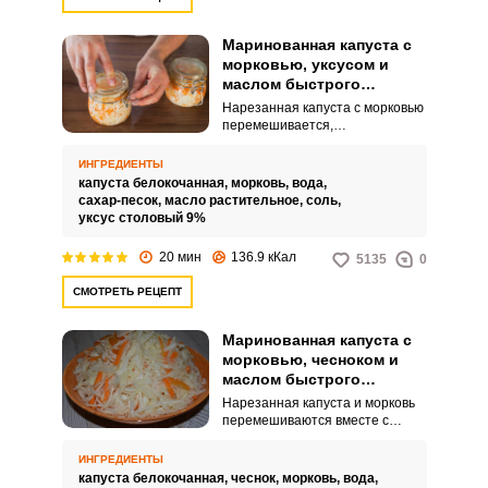
Маринованная капуста с
морковью, уксусом и
маслом быстрого
приготовления
Нарезанная капуста с морковью
перемешивается,
раскладывается по банкам и
заливается маринадом из воды,
ИНГРЕДИЕНТЫ
сахара, растительного масла,
капуста белокочанная,
морковь,
вода,
соли и уксуса. Получается очень
сахар-песок,
масло растительное,
соль,
вкусная, полезная и хрустящая
уксус столовый 9%
закуска.
20 мин
136.9 кКал
5135
0
СМОТРЕТЬ РЕЦЕПТ
Маринованная капуста с
морковью, чесноком и
маслом быстрого
приготовления
Нарезанная капуста и морковь
перемешиваются вместе с
чесноком. Затем всё заливается
маринадом из воды, соли,
ИНГРЕДИЕНТЫ
сахара, уксуса и растительного
капуста белокочанная,
чеснок,
морковь,
вода,