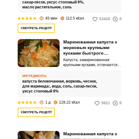
масла.
сахар-песок,
уксус столовый 9%,
масло растительное,
соль
45 мин
112.5 кКал
53420
0
СМОТРЕТЬ РЕЦЕПТ
Маринованная капуста с
морковью крупными
кусками быстрого
приготовления
Капуста, замаринованная
крупными кусками, отличается
своим вкусом от капусты,
нашинкованной соломкой. Она
ИНГРЕДИЕНТЫ
получается более хрустящей и
капуста белокочанная,
морковь,
чеснок,
сочной, но требует большего
для маринада:,
вода,
соль,
сахар-песок,
времени для маринования.
уксус столовый 9%
1 д
128.22 кКал
5621
0
СМОТРЕТЬ РЕЦЕПТ
Маринованная капуста с