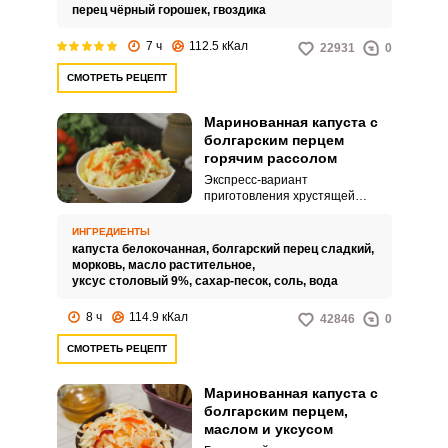
перец чёрный горошек,
гвоздика
7 ч
112.5 кКал
22931
0
СМОТРЕТЬ РЕЦЕПТ
Маринованная капуста с
болгарским перцем
горячим рассолом
Экспресс-вариант
приготовления хрустящей
капусты со сладким болгарским
перцем – находка для хозяйки,
ИНГРЕДИЕНТЫ
ведь такая капуста готова уже
капуста белокочанная,
болгарский перец сладкий,
на следующий день. В отличие
морковь,
масло растительное,
от квашения, время
уксус столовый 9%,
сахар-песок,
соль,
вода
сокращается, а результат от
этого не страдает – закуска
8 ч
114.9 кКал
42846
0
получается очень насыщенной,
и овощи вполне успевают
СМОТРЕТЬ РЕЦЕПТ
пропитаться маринадом.
Маринованная капуста с
болгарским перцем,
маслом и уксусом