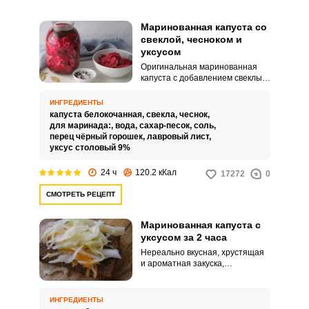
Маринованная капуста со
свеклой, чесноком и
уксусом
Оригинальная маринованная
капуста с добавлением свеклы.
Данная закуска будет готова уже
через сутки, а также будет иметь
ИНГРЕДИЕНТЫ
неповторимый розовый цвет,
капуста белокочанная,
свекла,
чеснок,
что уж точно не совсем обычно и
для маринада:,
вода,
сахар-песок,
соль,
очень по-новому.
перец чёрный горошек,
лавровый лист,
уксус столовый 9%
24 ч
120.2 кКал
17272
0
СМОТРЕТЬ РЕЦЕПТ
Маринованная капуста с
уксусом за 2 часа
Нереально вкусная, хрустящая
и ароматная закуска,
приготовленная за очень
короткий срок. В рецепте
используются самые доступные
ИНГРЕДИЕНТЫ
ингредиенты, а процесс