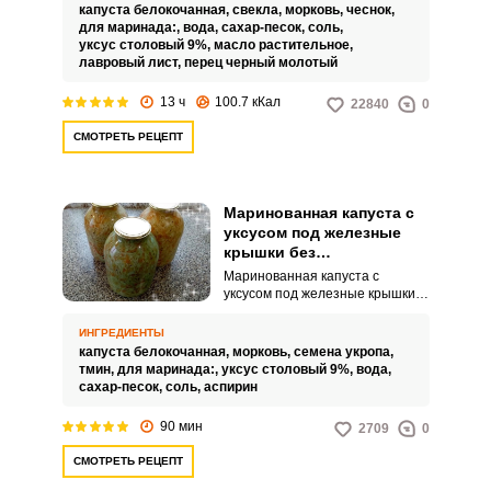
красивого розового цвета,
капуста белокочанная,
свекла,
морковь,
чеснок,
похожими на листы цветка,
для маринада:,
вода,
сахар-песок,
соль,
поэтому такую капусту
уксус столовый 9%,
масло растительное,
называют по-украински
лавровый лист,
перец черный молотый
«пелюстка», то есть лепесток.
Этому салату нужно 12 часов
13 ч
100.7 кКал
22840
0
для маринования и готовить его
удобнее в 3-литровой банке, но
СМОТРЕТЬ РЕЦЕПТ
можно и в другой посуде.
Маринованная капуста с
уксусом под железные
крышки без
стерилизации на зиму
Маринованная капуста с
уксусом под железные крышки
без стерилизации на зиму в
банках – это находка для
ИНГРЕДИЕНТЫ
ленивых хозяек. Приготовление
капуста белокочанная,
морковь,
семена укропа,
зимней консервации не
тмин,
для маринада:,
уксус столовый 9%,
вода,
доставит никаких неудобств.
сахар-песок,
соль,
аспирин
90 мин
2709
0
СМОТРЕТЬ РЕЦЕПТ