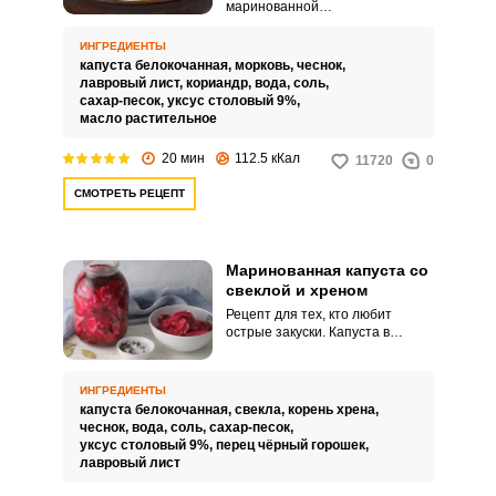
маринованной
капусты быстрого
приготовления. Нарезаем ее в
ИНГРЕДИЕНТЫ
виде небольших кусочков, не
капуста белокочанная,
морковь,
чеснок,
шинкуем.
лавровый лист,
кориандр,
вода,
соль,
сахар-песок,
уксус столовый 9%,
масло растительное
20 мин
112.5 кКал
11720
0
СМОТРЕТЬ РЕЦЕПТ
Маринованная капуста со
свеклой и хреном
Рецепт для тех, кто любит
острые закуски. Капуста в
сочетании с хреном и специями
получается хрустящей, сочной,
пикантной.
ИНГРЕДИЕНТЫ
капуста белокочанная,
свекла,
корень хрена,
чеснок,
вода,
соль,
сахар-песок,
уксус столовый 9%,
перец чёрный горошек,
лавровый лист