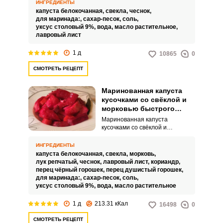
нем уксуса позволяет получить
ИНГРЕДИЕНТЫ
за 1–2 суток ароматную и
капуста белокочанная,
свекла,
чеснок,
хрустящую закуску, в отличие от
для маринада:,
сахар-песок,
соль,
холодной заливки. Капуста
уксус столовый 9%,
вода,
масло растительное,
нарезается крупно и не
лавровый лист
разбирается на листочки и при
мариновании окрашивается
1 д
10865
0
свеклой неравномерно –
снаружи она становится
СМОТРЕТЬ РЕЦЕПТ
бордовой, а в середине
окрашенными остаются только
прожилки, что придает блюду
Маринованная капуста
красивый эффект.
кусочками со свёклой и
морковью быстрого
приготовления
Маринованная капуста
кусочками со свёклой и
морковью быстрого
приготовления просто
ИНГРЕДИЕНТЫ
обалденная! Визитной
капуста белокочанная,
свекла,
морковь,
карточкой этого блюда являются
лук репчатый,
чеснок,
лавровый лист,
кориандр,
красивый розовый цвет,
перец чёрный горошек,
перец душистый горошек,
потрясающий аромат со вкусом
для маринада:,
сахар-песок,
соль,
и способ нарезки капусты. Все
уксус столовый 9%,
вода,
масло растительное
рецепты маринования капусты
объединены одним – овощи
1 д
213.31 кКал
16498
0
заливаются горячим маринадом
и через сутки капусту подают к
СМОТРЕТЬ РЕЦЕПТ