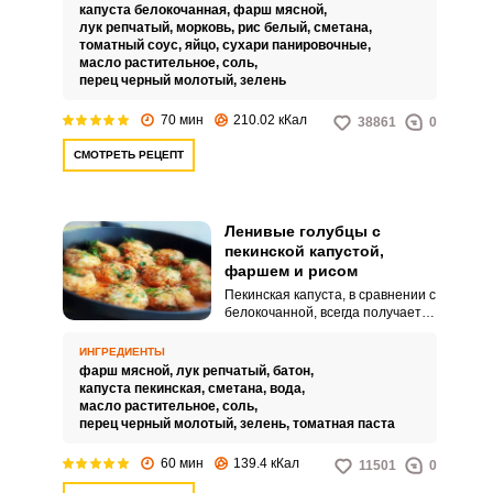
голубцов традиционных. Однако,
капуста белокочанная,
фарш мясной,
это не совсем так.
лук репчатый,
морковь,
рис белый,
сметана,
томатный соус,
яйцо,
сухари панировочные,
масло растительное,
соль,
перец черный молотый,
зелень
70 мин
210.02 кКал
38861
0
СМОТРЕТЬ РЕЦЕПТ
Ленивые голубцы с
пекинской капустой,
фаршем и рисом
Пекинская капуста, в сравнении с
белокочанной, всегда получается
более нежной. Если приготовить
блюдо правильно, отличий во
ИНГРЕДИЕНТЫ
вкусе не будет.
фарш мясной,
лук репчатый,
батон,
капуста пекинская,
сметана,
вода,
масло растительное,
соль,
перец черный молотый,
зелень,
томатная паста
60 мин
139.4 кКал
11501
0