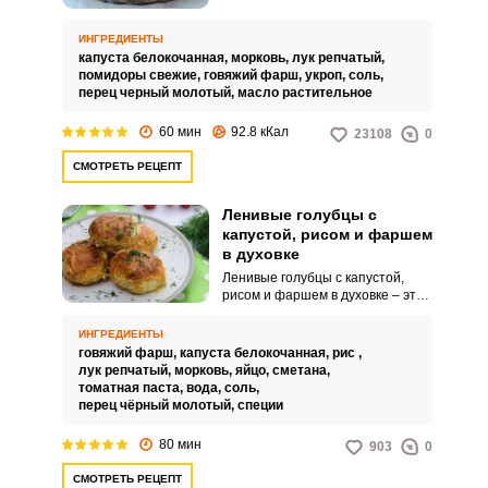
приготовления традиционных
голубцов не трудный, но все-таки
ИНГРЕДИЕНТЫ
отнимает приличное количество
капуста белокочанная,
морковь,
лук репчатый,
времени.
помидоры свежие,
говяжий фарш,
укроп,
соль,
перец черный молотый,
масло растительное
60 мин
92.8 кКал
23108
0
СМОТРЕТЬ РЕЦЕПТ
Ленивые голубцы с
капустой, рисом и фаршем
в духовке
Ленивые голубцы с капустой,
рисом и фаршем в духовке – это
упрощенный вариант
классических голубцов, где фарш,
ИНГРЕДИЕНТЫ
рис и капуста не заворачиваются
говяжий фарш,
капуста белокочанная,
рис ,
в капустные листья, а
лук репчатый,
морковь,
яйцо,
сметана,
смешиваются и запекаются в
томатная паста,
вода,
соль,
духовке. Ленивые голубцы
перец чёрный молотый,
специи
готовятся быстрее, чем
классические голубцы, так как не
80 мин
903
0
требуется время на
заворачивание фарша в листья.
СМОТРЕТЬ РЕЦЕПТ