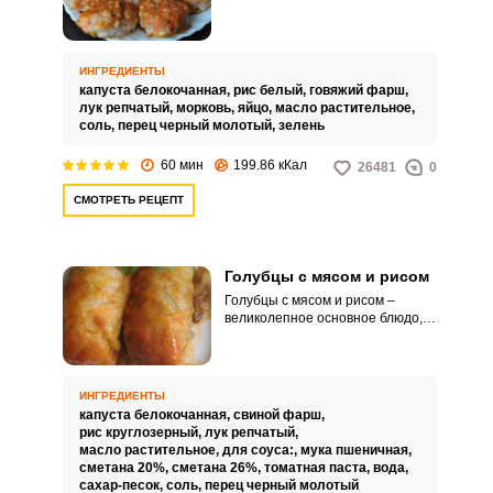
качества фарш. Лучше всего,
если фарш приготовлен в
домашних условиях.
ИНГРЕДИЕНТЫ
капуста белокочанная,
рис белый,
говяжий фарш,
лук репчатый,
морковь,
яйцо,
масло растительное,
соль,
перец черный молотый,
зелень
60 мин
199.86 кКал
26481
0
СМОТРЕТЬ РЕЦЕПТ
Голубцы с мясом и рисом
Голубцы с мясом и рисом –
великолепное основное блюдо,
где сразу присутствует весь
набор основных продуктов –
мясо (в виде фарша), овощи
(капуста), крупа (рис) и отличный
ИНГРЕДИЕНТЫ
соус ко всему предыдущему
капуста белокочанная,
свиной фарш,
великолепию. Само блюдо, это
рис круглозерный,
лук репчатый,
фарш, завёрнутый в капустный
масло растительное,
для соуса:,
мука пшеничная,
лист и запечённый с соусом.
сметана 20%,
сметана 26%,
томатная паста,
вода,
сахар-песок,
соль,
перец черный молотый