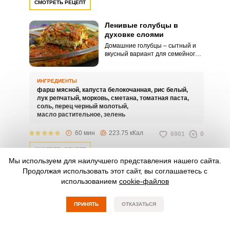
СМОТРЕТЬ РЕЦЕПТ
Ленивые голубцы в
духовке слоями
Домашние голубцы – сытный и
вкусный вариант для семейного
обеда. Попробуйте ленивые
голубцы, запечённые слоями в
духовке.
ИНГРЕДИЕНТЫ
фарш мясной,
капуста белокочанная,
рис белый,
лук репчатый,
морковь,
сметана,
томатная паста,
соль,
перец черный молотый,
масло растительное,
зелень
60 мин
223.75 кКал
6901
0
СМОТРЕТЬ РЕЦЕПТ
Мы используем для наилучшего представления нашего сайта.
Продолжая использовать этот сайт, вы соглашаетесь с
Ленивые голубцы с рисом
использованием
и фаршем в томатно-
cookie-файлов
сметанном соусе в
духовке
Ленивые голубцы с рисом и
ПРИНЯТЬ
ОТКАЗАТЬСЯ
фаршем в томатно-сметанном
соусе в духовке – это блюдо,
которое представляет собой
ИНГРЕДИЕНТЫ