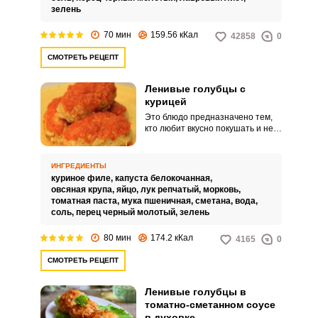
зелень
70 мин
159.56 кКал
42858
0
СМОТРЕТЬ РЕЦЕПТ
Ленивые голубцы с
курицей
Это блюдо предназначено тем,
кто любит вкусно покушать и не
имеет достаточно времени для
приготовления вкусной еды.
Чтобы голубцы хорошо держали
ИНГРЕДИЕНТЫ
свою форму, добавим к фаршу
куриное филе,
капуста белокочанная,
овсяные хлопья.
овсяная крупа,
яйцо,
лук репчатый,
морковь,
томатная паста,
мука пшеничная,
сметана,
вода,
соль,
перец черный молотый,
зелень
80 мин
174.2 кКал
4165
0
СМОТРЕТЬ РЕЦЕПТ
Ленивые голубцы в
томатно-сметанном соусе
в духовке