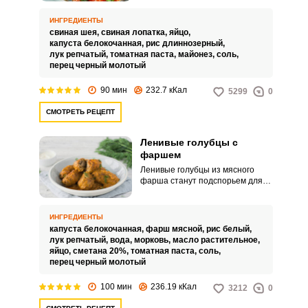
придется. Блюдо получается
очень вкусным и сытным.
ИНГРЕДИЕНТЫ
свиная шея,
свиная лопатка,
яйцо,
капуста белокочанная,
рис длиннозерный,
лук репчатый,
томатная паста,
майонез,
соль,
перец черный молотый
90 мин
232.7 кКал
5299
0
СМОТРЕТЬ РЕЦЕПТ
Ленивые голубцы с
фаршем
Ленивые голубцы из мясного
фарша станут подспорьем для
тех, кто ценит свое время.
Нежные изделия из фарша,
капусты и риса с добавлением
ИНГРЕДИЕНТЫ
моркови, тушеные в томатно-
капуста белокочанная,
фарш мясной,
рис белый,
сметанной заправке, готовятся
лук репчатый,
вода,
морковь,
масло растительное,
просто, для них не нужно
яйцо,
сметана 20%,
томатная паста,
соль,
распаривать капустные листья.
перец черный молотый
100 мин
236.19 кКал
3212
0