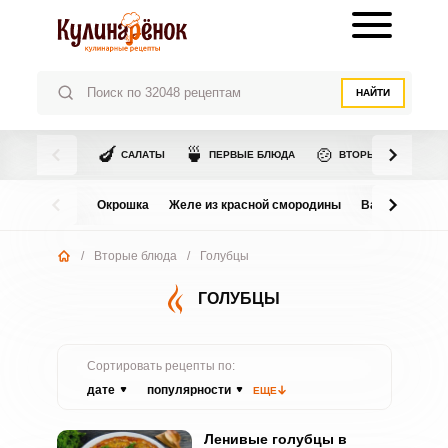
НАЙТИ
🍆
🍵
🍲
САЛАТЫ
ПЕРВЫЕ БЛЮДА
ВТОРЫЕ БЛЮДА
Окрошка
Желе из красной смородины
Варенье из в
/
Вторые блюда
/
Голубцы
ГОЛУБЦЫ
Сортировать рецепты по:
дате
популярности
ЕЩЕ
Ленивые голубцы в