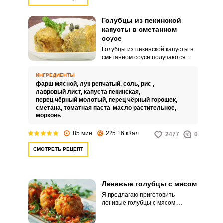
Голубцы из пекинской
капусты в сметанном
соусе
Голубцы из пекинской капусты в
сметанном соусе получаются
необыкновенно нежными и
безумно аппетитными. Для
ИНГРЕДИЕНТЫ
блюда используют как мясной,
фарш мясной,
лук репчатый,
соль,
рис ,
так и смешанный фарш или
лавровый лист,
капуста пекинская,
фарш из птицы для диетической
перец чёрный молотый,
перец чёрный горошек,
версии.
сметана,
томатная паста,
масло растительное,
морковь
85 мин
225.16 кКал
2477
0
СМОТРЕТЬ РЕЦЕПТ
Ленивые голубцы с мясом
Я предлагаю приготовить
ленивые голубцы с мясом,
несмотря на то, что они ленивые,
приложить усилия тоже