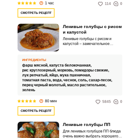
1 час
114
0
СМОТРЕТЬ РЕЦЕПТ
Ленивые голубцы с рисом
и капустой
Ленивые голубцы с рисом и
капустой – замечательное
решение, ведь приготовить их
несложно, да и времени много не
отнимет. Изюминка блюда –
ИНГРЕДИЕНТЫ
насыщенная, густая овощная
фарш мясной,
капуста белокочанная,
подливка, которая делает
рис круглозерный,
морковь,
помидоры свежие,
голубцы сочнее и выгодно
лук репчатый,
яйцо,
мука пшеничная,
оттеняет вкус мяса.
томатная паста,
вода,
чеснок,
соль,
сахар-песок,
перец черный молотый,
масло растительное,
зелень
80 мин
5845
0
СМОТРЕТЬ РЕЦЕПТ
Ленивые голубцы ПП
Для ленивых голубцов ПП блюда
очень важно выбрать хорошего