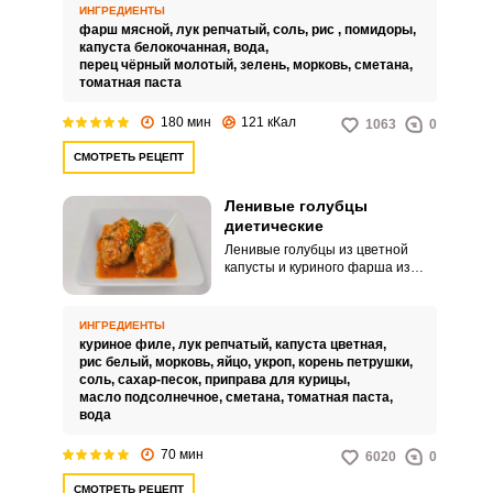
блюдо, которое сможет
ИНГРЕДИЕНТЫ
приготовить не только опытный
фарш мясной,
лук репчатый,
соль,
рис ,
помидоры,
кулинар, но и начинающая
капуста белокочанная,
вода,
хозяйка. Рецепт голубцов
перец чёрный молотый,
зелень,
морковь,
сметана,
несложный, но достаточно
томатная паста
длительный.
180 мин
121 кКал
1063
0
СМОТРЕТЬ РЕЦЕПТ
Ленивые голубцы
диетические
Ленивые голубцы из цветной
капусты и куриного фарша из
филе не добавят вам лишних
килограммов, их можно есть в
умеренных количествах без
ИНГРЕДИЕНТЫ
страха за фигуру. Также такие
куриное филе,
лук репчатый,
капуста цветная,
изделия можно давать деткам
рис белый,
морковь,
яйцо,
укроп,
корень петрушки,
без аллергии на курятину.
соль,
сахар-песок,
приправа для курицы,
масло подсолнечное,
сметана,
томатная паста,
вода
70 мин
6020
0
СМОТРЕТЬ РЕЦЕПТ