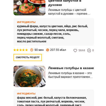
цветной капустой в
духовке
Ленивые голубцы с цветной
капустой в духовке – горячее
блюдо. Конечно, вариаций
ленивых голубцов очень много.
ИНГРЕДИЕНТЫ
куриный фарш,
капуста цветная,
яйцо,
рис белый,
лук репчатый,
чеснок,
перец чили,
морковь,
помидоры свежие,
сахар-песок,
соль,
перец черный молотый,
сметана,
масло растительное
90 мин
207.55 кКал
5644
0
СМОТРЕТЬ РЕЦЕПТ
Ленивые голубцы в казане
Ленивые голубцы в казане – это
быстрый вариант приготовления
классических голубцов в капусте.
По вкусу они ни чуть не уступают
классическим, такой же состав:
фарш, капуста, морковь, рис и
ИНГРЕДИЕНТЫ
специи, а количество
фарш мясной,
рис белый,
капуста белокочанная,
затраченного времени гораздо
томатная паста,
лук репчатый,
морковь,
чеснок,
меньше.
соль,
перец черный молотый,
лавровый лист,