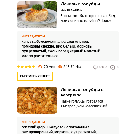
Ленивые голубцы
запеканка
Что может быть проще на обед,
чем ленивые голубцы? Только
запеканка-ленивые голубцы.
Знакомое блюдо, запеченное в
духовке, выходит очень нежным и
ИНГРЕДИЕНТЫ
сочным.
капуста белокочанная,
фарш мясной,
помидоры свежие,
рис белый,
морковь,
лук репчатый,
соль,
перец черный молотый,
масло растительное
70 мин
243.71 кКал
8164
0
СМОТРЕТЬ РЕЦЕПТ
Ленивые голубцы в
кастрюле
Такие голубцы готовятся
быстрее, чем классический
вариант с заворачиванием
фарша в листья капусты, но не
уступают им по вкусу и манящему
ИНГРЕДИЕНТЫ
аромату. Блюдо получается не
говяжий фарш,
капуста белокочанная,
порционным, как в привычном
рис пропаренный,
морковь,
лук репчатый,