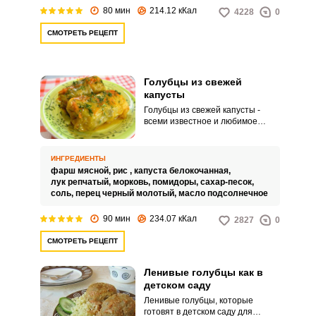
80 мин
214.12 кКал
4228
0
СМОТРЕТЬ РЕЦЕПТ
Голубцы из свежей
капусты
Голубцы из свежей капусты -
всеми известное и любимое
блюдо, которое сочетает в себе
свежую капусту, рассыпчатый рис
и ароматный фарш. Голубцы
ИНГРЕДИЕНТЫ
считаются самым актуальным
фарш мясной,
рис ,
капуста белокочанная,
блюдом тогда, когда созревает
лук репчатый,
морковь,
помидоры,
сахар-песок,
первый урожай.
соль,
перец черный молотый,
масло подсолнечное
90 мин
234.07 кКал
2827
0
СМОТРЕТЬ РЕЦЕПТ
Ленивые голубцы как в
детском саду
Ленивые голубцы, которые
готовят в детском саду для