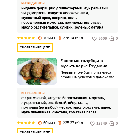
массу. А в данном рецепте
ИНГРЕДИЕНТЫ
предлагаем капусту приготовить
индейка фарш,
рис длиннозерный,
лук репчатый,
и подать отдельно.
яйцо,
морковь,
капуста белокочанная,
мускатный орех,
паприка,
соль,
перец черный молотый,
помидоры вяленые,
масло растительное,
сливки,
зелень,
сметана
70 мин
276.14 кКал
9006
0
СМОТРЕТЬ РЕЦЕПТ
Ленивые голубцы в
мультиварке Редмонд
Ленивые голубцы пользуются
огромным успехом у домохозяек.
И не просто так, во-первых, это
вкусно, во-вторых, этим блюдом
можно накормить всю семью, в-
ИНГРЕДИЕНТЫ
третьих, в мультиварке
фарш мясной,
капуста белокочанная,
морковь,
приготовление займет
лук репчатый,
рис белый,
яйцо,
соль,
считанные минуты.
приправа (на выбор),
чеснок,
масло растительное,
мука пшеничная,
сметана,
томатная паста
60 мин
235.37 кКал
13349
0
СМОТРЕТЬ РЕЦЕПТ