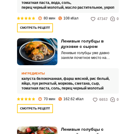
варианте, а все ингредиенты
томатная паста,
вода,
соль,
соединяются и тушатся в
перец черный молотый,
масло растительное,
укроп
кастрюле в томатном соусе.
80 мин
108 кКал
47347
0
СМОТРЕТЬ РЕЦЕПТ
Ленивые голубцы в
духовке с сыром
Ленивые голубцы уже давно
заняли почетное место на
обеденном столе, ведь это блюдо
готовится очень быстро, а
получается сытным и вкусным.
ИНГРЕДИЕНТЫ
Но даже такой хороший рецепт
капуста белокочанная,
фарш мясной,
рис белый,
можно сделать еще лучше, всего
яйцо,
лук репчатый,
морковь,
сметана,
сыр,
лишь добавив сыр в качестве
томатная паста,
соль,
перец черный молотый
ингредиента.
70 мин
162.62 кКал
6653
0
СМОТРЕТЬ РЕЦЕПТ
Ленивые голубцы с