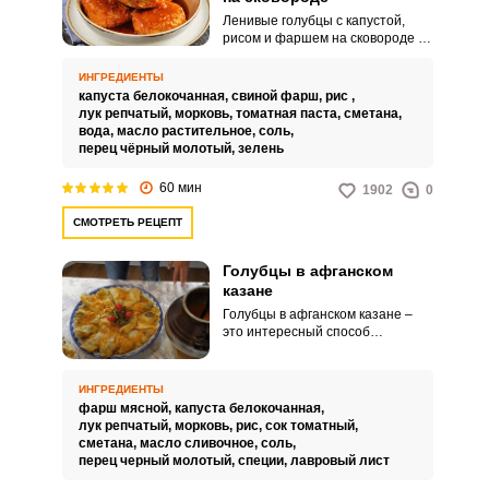
Ленивые голубцы с капустой,
рисом и фаршем на сковороде –
это упрощенный вариант
традиционных голубцов. Вместо
ИНГРЕДИЕНТЫ
того чтобы заворачивать фарш с
капуста белокочанная,
свиной фарш,
рис ,
рисом в капустные листья все
лук репчатый,
морковь,
томатная паста,
сметана,
ингредиенты смешиваются и
вода,
масло растительное,
соль,
формируются котлеты.
перец чёрный молотый,
зелень
60 мин
1902
0
СМОТРЕТЬ РЕЦЕПТ
Голубцы в афганском
казане
Голубцы в афганском казане –
это интересный способ
приготовления популярного и
простого домашнего блюда.
Благодаря использованию
ИНГРЕДИЕНТЫ
афганского казана, голубцы
фарш мясной,
капуста белокочанная,
выйдут невероятно сочными,
лук репчатый,
морковь,
рис,
сок томатный,
нежными и ароматными.
сметана,
масло сливочное,
соль,
перец черный молотый,
специи,
лавровый лист