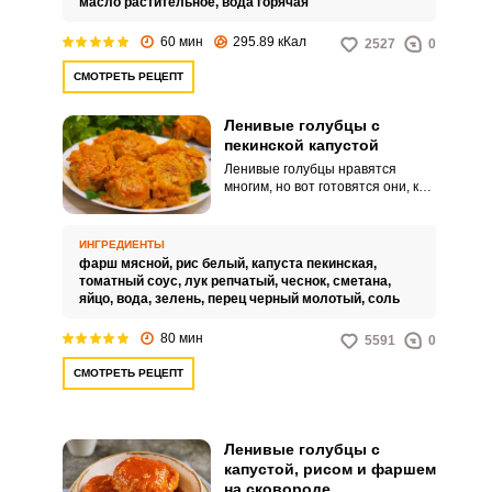
масло растительное,
вода горячая
60 мин
295.89 кКал
2527
0
СМОТРЕТЬ РЕЦЕПТ
Ленивые голубцы с
пекинской капустой
Ленивые голубцы нравятся
многим, но вот готовятся они, к
сожалению, не так уж и быстро.
Однако если вместо
традиционной белокочанной
ИНГРЕДИЕНТЫ
капусты добавить в голубцы
фарш мясной,
рис белый,
капуста пекинская,
капусту пекинскую, дело пойдет
томатный соус,
лук репчатый,
чеснок,
сметана,
скорее, да и вкус у голубцов с
яйцо,
вода,
зелень,
перец черный молотый,
соль
пекинской капустой получается
намного мягче и нежнее, чем
80 мин
5591
0
обычно.
СМОТРЕТЬ РЕЦЕПТ
Ленивые голубцы с
капустой, рисом и фаршем
на сковороде