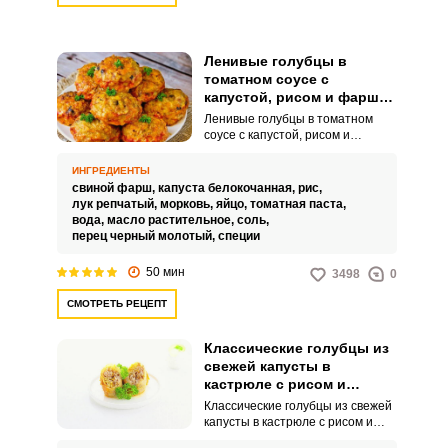
Ленивые голубцы в
томатном соусе с
капустой, рисом и фаршем
на сковороде
Ленивые голубцы в томатном
соусе с капустой, рисом и
фаршем на сковороде - это
упрощенный вариант
ИНГРЕДИЕНТЫ
традиционных голубцов, где
свиной фарш,
капуста белокочанная,
рис,
фарш, рис и капуста не
лук репчатый,
морковь,
яйцо,
томатная паста,
заворачиваются в капустные
вода,
масло растительное,
соль,
листья, а смешиваются, из них
перец черный молотый,
специи
формируются котлеты, которые
затем тушатся в томатном соусе.
50 мин
3498
0
Ленивые голубцы - это отличный
вариант для быстрого и вкусного
СМОТРЕТЬ РЕЦЕПТ
ужина.Используйте свежий фарш
хорошего качества.
Классические голубцы из
свежей капусты в
кастрюле с рисом и
фаршем
Классические голубцы из свежей
капусты в кастрюле с рисом и
фаршем – это популярное