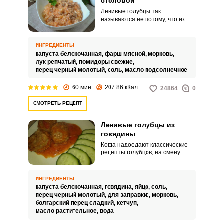
столовой
Ленивые голубцы так
называются не потому, что их
готовят ленивые хозяйки, а из-за
упрощенного способа
приготовления, мясо не
ИНГРЕДИЕНТЫ
требуется заворачивать в
капуста белокочанная,
фарш мясной,
морковь,
капустные листы. Возможно,
лук репчатый,
помидоры свежие,
некоторые даже найдут это
перец черный молотый,
соль,
масло подсолнечное
блюдо более вкусным по
сравнению со стандартным
60 мин
207.86 кКал
24864
0
вариантом.
СМОТРЕТЬ РЕЦЕПТ
Ленивые голубцы из
говядины
Когда надоедают классические
рецепты голубцов, на смену
приходят ленивые голубцы из
говядины. Попробуйте такой
вариант вашего горячего на
ИНГРЕДИЕНТЫ
второе, используя сытную
капуста белокочанная,
говядина,
яйцо,
соль,
говядину и нежную домашнюю
перец черный молотый,
для заправки:,
морковь,
подливу.
болгарский перец сладкий,
кетчуп,
масло растительное,
вода