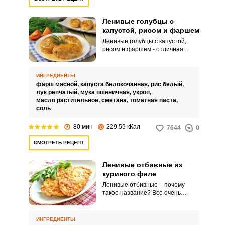
Ленивые голубцы с
капустой, рисом и фаршем
Ленивые голубцы с капустой,
рисом и фаршем - отличная
альтернатива классическим
голубцам: состав тот же, но
готовятся быстрее и
ИНГРЕДИЕНТЫ
значительно проще. Капусту
фарш мясной,
капуста белокочанная,
рис белый,
нарежем небольшими кусочками
лук репчатый,
мука пшеничная,
укроп,
и добавим в состав голубцов, так
масло растительное,
сметана,
томатная паста,
и кушать удобнее и детишки
соль
оценят этот вариант, ведь мало
какой ребёнок ест тушеные
80 мин
229.59 кКал
7644
0
листья, обычно выковыривают
только фарш, остальное
СМОТРЕТЬ РЕЦЕПТ
остаётся нетронутым.
Ленивые отбивные из
куриного филе
Ленивые отбивные – почему
такое название? Все очень
просто – мясо не надо отбивать,
а всего лишь нарезать на мелкие
кубики. Добавляем любимые
ИНГРЕДИЕНТЫ