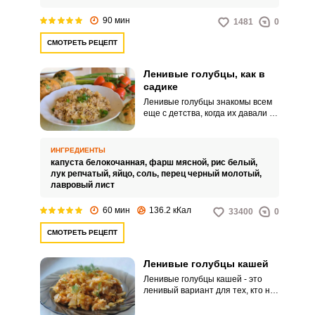
90 мин
1481
0
СМОТРЕТЬ РЕЦЕПТ
Ленивые голубцы, как в
садике
Ленивые голубцы знакомы всем
еще с детства, когда их давали на
обед в детском садике. В
домашних условиях сделать
такие же не составит большого
ИНГРЕДИЕНТЫ
труда.
капуста белокочанная,
фарш мясной,
рис белый,
лук репчатый,
яйцо,
соль,
перец черный молотый,
лавровый лист
60 мин
136.2 кКал
33400
0
СМОТРЕТЬ РЕЦЕПТ
Ленивые голубцы кашей
Ленивые голубцы кашей - это
ленивый вариант для тех, кто не
хочет тратить время на их
приготовление. Процесс