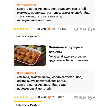
соусе на сковороде получаются
невероятно нежными,
ИНГРЕДИЕНТЫ
аппетитными и интересными по
капуста белокочанная,
рис ,
вода,
лук репчатый,
вкусу. Такое угощение подойдет
морковь,
масло растительное,
фарш мясной,
яйцо,
для семейного обеда или ужина.
томатная паста,
сметана,
соль,
перец чёрный молотый
100 мин
282.47 кКал
1194
0
СМОТРЕТЬ РЕЦЕПТ
Ленивые голубцы в
духовке
ВХОД НА САЙТ
РЕГИСТРАЦИЯ
Голубцы блюдо вкусное, но
трудоемкое. Рецепт ленивых
голубцов позволит вам
сэкономить время
Войдите
приготовления, но получится не
ИНГРЕДИЕНТЫ
с помощью социальных сетей:
менее вкусно.
сметана,
томатный сок,
масло растительное,
свинина,
лук репчатый,
рис белый,
капуста белокочанная,
яйцо,
соль,
перец черный молотый
или
100 мин
216 кКал
5280
0
СМОТРЕТЬ РЕЦЕПТ