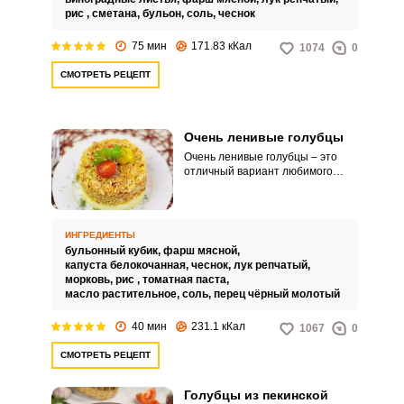
заметку наш проверенный
рис ,
сметана,
бульон,
соль,
чеснок
пошаговый рецепт.
75 мин
171.83 кКал
1074
0
СМОТРЕТЬ РЕЦЕПТ
Очень ленивые голубцы
Очень ленивые голубцы – это
отличный вариант любимого
блюда, который моментально
съедается, а хлопот по
сравнению с традиционной
подачей намного меньше.
ИНГРЕДИЕНТЫ
Восхитительное блюдо готовится
бульонный кубик,
фарш мясной,
достаточно просто и получится
капуста белокочанная,
чеснок,
лук репчатый,
абсолютно у всех.
морковь,
рис ,
томатная паста,
масло растительное,
соль,
перец чёрный молотый
40 мин
231.1 кКал
1067
0
СМОТРЕТЬ РЕЦЕПТ
Голубцы из пекинской