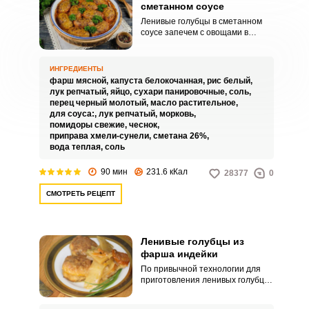
сметанном соусе
Ленивые голубцы в сметанном
соусе запечем с овощами в
духовке. Это нежное и сочное
блюдо проще в приготовлении,
чем традиционное, не нужно
ИНГРЕДИЕНТЫ
возиться с капустными листьями,
фарш мясной,
капуста белокочанная,
рис белый,
чтобы завернуть каждый голубец.
лук репчатый,
яйцо,
сухари панировочные,
соль,
перец черный молотый,
масло растительное,
для соуса:,
лук репчатый,
морковь,
помидоры свежие,
чеснок,
приправа хмели-сунели,
сметана 26%,
вода теплая,
соль
90 мин
231.6 кКал
28377
0
СМОТРЕТЬ РЕЦЕПТ
Ленивые голубцы из
фарша индейки
По привычной технологии для
приготовления ленивых голубцов
мясной фарш смешивается с
измельченной капустой в общую