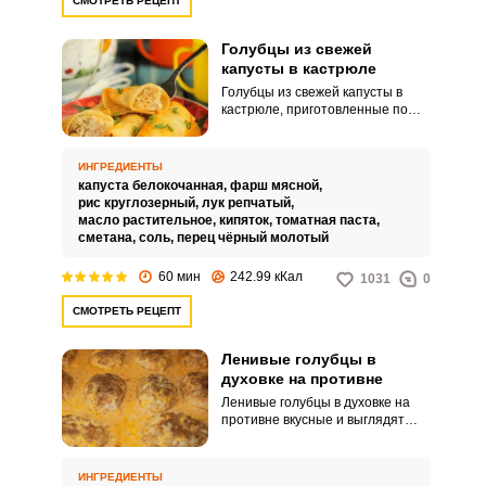
СМОТРЕТЬ РЕЦЕПТ
Голубцы из свежей
капусты в кастрюле
Голубцы из свежей капусты в
кастрюле, приготовленные по
классическому рецепту – это
традиционное славянское блюдо,
которое готовят в каждом доме
ИНГРЕДИЕНТЫ
по-разному. Однако рекомендуем
капуста белокочанная,
фарш мясной,
вам обратить внимание на этот
рис круглозерный,
лук репчатый,
рецепт, ибо он простой и
масло растительное,
кипяток,
томатная паста,
быстрый, а голубцы получаются
сметана,
соль,
перец чёрный молотый
вкусными и ароматными.
60 мин
242.99 кКал
1031
0
СМОТРЕТЬ РЕЦЕПТ
Ленивые голубцы в
духовке на противне
Ленивые голубцы в духовке на
противне вкусные и выглядят
очень аппетитно! Принято
считать, что ленивые голубцы –
это упрощенный вариант
ИНГРЕДИЕНТЫ