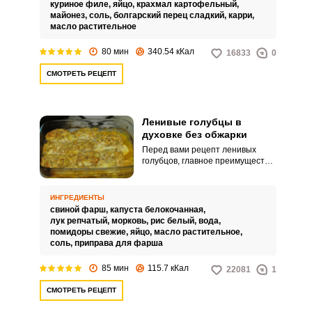
специи, немного майонеза и
куриное филе,
яйцо,
крахмал картофельный,
крахмала, обжариваем и
майонез,
соль,
болгарский перец сладкий,
карри,
потрясающие отбивные у вас на
масло растительное
столе!
80 мин
340.54 кКал
16833
0
СМОТРЕТЬ РЕЦЕПТ
Ленивые голубцы в
духовке без обжарки
Перед вами рецепт ленивых
голубцов, главное преимущество
которых заключается в
использовании духовки для
приготовления и отсутствии
ИНГРЕДИЕНТЫ
предварительной обжарки
свиной фарш,
капуста белокочанная,
ингредиентов. Это значит, что
лук репчатый,
морковь,
рис белый,
вода,
такое блюдо подойдет и детям.
помидоры свежие,
яйцо,
масло растительное,
соль,
приправа для фарша
85 мин
115.7 кКал
22081
1
СМОТРЕТЬ РЕЦЕПТ