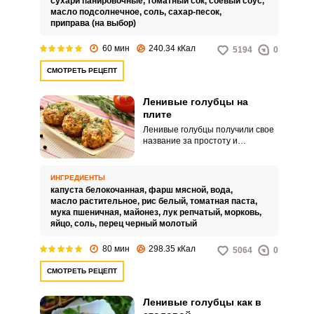
сухари панировочные,
томатный сок,
соевый соус,
масло подсолнечное,
соль,
сахар-песок,
приправа (на выбор)
60 мин
240.34 кКал
5194
0
СМОТРЕТЬ РЕЦЕПТ
Ленивые голубцы на
плите
Ленивые голубцы получили свое
название за простоту и
быстроты приготовления. И они
вполне его оправдывают.
ИНГРЕДИЕНТЫ
капуста белокочанная,
фарш мясной,
вода,
масло растительное,
рис белый,
томатная паста,
мука пшеничная,
майонез,
лук репчатый,
морковь,
яйцо,
соль,
перец черный молотый
80 мин
298.35 кКал
5064
0
СМОТРЕТЬ РЕЦЕПТ
Ленивые голубцы как в