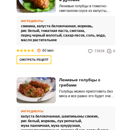
Ленивые голубцы в томатно-
сметанном соусе из капусты,
фарша и риса в духовке - это
проверенный множеством
ИНГРЕДИЕНТЫ
поколений, идеальный рецепт.
свинина,
капуста белокочанная,
морковь,
Все чаще и чаще хозяйки
рис белый,
томатная паста,
сметана,
прибегают к «ленивым»
перец черный молотый,
сахар-песок,
соль,
вода,
рецептам.
масло растительное
60 мин
73939
0
СМОТРЕТЬ РЕЦЕПТ
Ленивые голубцы с
грибами
Голубцы можно приготовить без
мяса и все равно это будет очень
сытным блюдом, которое можно
подавать на обед или ужин.
Заменить мясо можно грибами.
ИНГРЕДИЕНТЫ
капуста белокочанная,
шампиньоны свежие,
рис белый,
морковь,
лук репчатый,
мука пшеничная,
мука кукурузная,