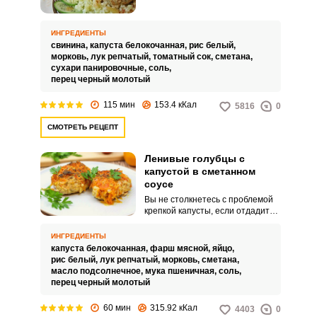
детей, получаются по-
особенному вкусными и
полезными. Не все дети любят
ИНГРЕДИЕНТЫ
полезную капусту, а вот ленивые
свинина,
капуста белокочанная,
рис белый,
голубцы едят с большим
морковь,
лук репчатый,
томатный сок,
сметана,
удовольствием.
сухари панировочные,
соль,
перец черный молотый
115 мин
153.4 кКал
5816
0
СМОТРЕТЬ РЕЦЕПТ
Ленивые голубцы с
капустой в сметанном
соусе
Вы не столкнетесь с проблемой
крепкой капусты, если отдадите
предпочтение ленивым
голубцам, а не обычным. Мясо
ИНГРЕДИЕНТЫ
тушится вперемежку с мелко
капуста белокочанная,
фарш мясной,
яйцо,
нарезанной капустой, морковкой
рис белый,
лук репчатый,
морковь,
сметана,
и рисом, поэтому блюдо
масло подсолнечное,
мука пшеничная,
соль,
получается очень сочным и
перец черный молотый
вкусным.
60 мин
315.92 кКал
4403
0