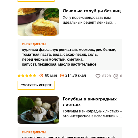
Ленивые голубцы без яиц
Хочу порекомендовать вам
идеальный рецепт ленивых
голубцов без яиц. Простой
Запомнить меня
рецепт станет любимчиком
среди тех, кто ограничен во
времени для приготовления еды.
ВХОД
ИНГРЕДИЕНТЫ
куриный фарш,
лук репчатый,
морковь,
рис белый,
томатная паста,
вода,
сахар-песок,
соль,
ЕЩЕ НЕ ЗАРЕГИСТРИРОВАННЫ?
перец черный молотый,
сметана,
капуста пекинская,
масло растительное
Забыли пароль?
60 мин
214.76 кКал
8728
0
СМОТРЕТЬ РЕЦЕПТ
Голубцы в виноградных
листьях
Голубцы в виноградных листьях –
это интересное в исполнении и
очень вкусное блюдо для сытного
обеда или ужина. Для
несложного приготовления в
ИНГРЕДИЕНТЫ
домашних условиях берите на
виноградные листья,
фарш мясной,
лук репчатый,