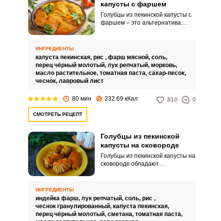
капусты с фаршем
Голубцы из пекинской капусты с
фаршем – это альтернатива
ничуть не хуже классической. А
некоторые может и полюбят
такое блюдо больше.
ИНГРЕДИЕНТЫ
капуста пекинская,
рис ,
фарш мясной,
соль,
перец чёрный молотый,
лук репчатый,
морковь,
масло растительное,
томатная паста,
сахар-песок,
чеснок,
лавровый лист
80 мин
232.69 кКал
810
0
СМОТРЕТЬ РЕЦЕПТ
Голубцы из пекинской
капусты на сковороде
Голубцы из пекинской капусты на
сковороде обладают
восхитительным вкусом. Блюдо
получается сочным и невероятно
аппетитным.
ИНГРЕДИЕНТЫ
индейка фарш,
лук репчатый,
соль,
рис ,
чеснок гранулированный,
капуста пекинская,
перец чёрный молотый,
сметана,
томатная паста,