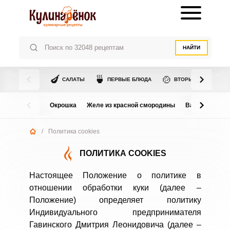
НАЙТИ
🍆
🍵
🍲
САЛАТЫ
ПЕРВЫЕ БЛЮДА
ВТОРЫЕ БЛЮДА
Окрошка
Желе из красной смородины
Варенье из в
/
Политика cookies
ПОЛИТИКА COOKIES
Настоящее Положение о политике в
отношении обработки куки (далее –
Положение) определяет политику
Индивидуального предпринимателя
Гавинского Дмитрия Леонидовича (далее –