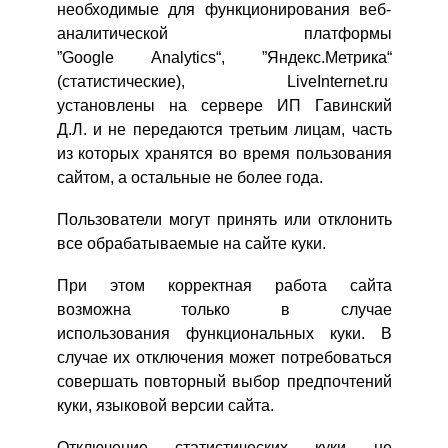
необходимые для функционирования веб-
аналитической платформы
ВХОД
”Google Analytics“, ”Яндекс.Метрика“
ЕЩЕ НЕ ЗАРЕГИСТРИРОВАННЫ?
(статистические), LiveInternet.ru
установлены на сервере ИП Гавинский
Забыли пароль?
Д.Л. и не передаются третьим лицам, часть
из которых хранятся во время пользования
сайтом, а остальные не более года.
Пользователи могут принять или отклонить
все обрабатываемые на сайте куки.
При этом корректная работа сайта
возможна только в случае
использования функциональных куки. В
случае их отключения может потребоваться
совершать повторный выбор предпочтений
куки, языковой версии сайта.
Отключение статистических куки не