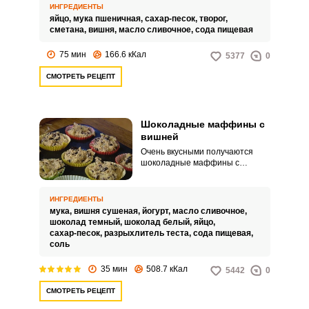
десерты более нежными, а
ИНГРЕДИЕНТЫ
сочная ягода привнесёт в блюдо
яйцо,
мука пшеничная,
сахар-песок,
творог,
незабываемый вкус и аромат.
сметана,
вишня,
масло сливочное,
сода пищевая
75 мин
166.6 кКал
5377
0
СМОТРЕТЬ РЕЦЕПТ
Шоколадные маффины с
вишней
Очень вкусными получаются
шоколадные маффины с
вишней. Вишня в сочетании с
шоколадом придает выпечке
особенный вкус и аромат,
ИНГРЕДИЕНТЫ
потому такие маффины
мука,
вишня сушеная,
йогурт,
масло сливочное,
пользуются популярностью и
шоколад темный,
шоколад белый,
яйцо,
украшают любой стол.
сахар-песок,
разрыхлитель теста,
сода пищевая,
соль
35 мин
508.7 кКал
5442
0
СМОТРЕТЬ РЕЦЕПТ