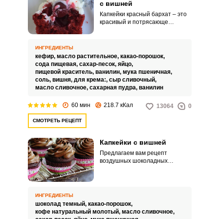
с вишней
Капкейки красный бархат – это
красивый и потрясающе
вкусный десерт, который подают
во многих кафе и ресторанах.
Отличительной особенностью
ИНГРЕДИЕНТЫ
его является насыщенно
кефир,
масло растительное,
какао-порошок,
красный цвет нежного пористого
сода пищевая,
сахар-песок,
яйцо,
бисквита, который идеально
пищевой краситель,
ванилин,
мука пшеничная,
сочетается со сливочным
соль,
вишня,
для крема:,
сыр сливочный,
кремом на основе сливочного
масло сливочное,
сахарная пудра,
ванилин
сыра.
60 мин
218.7 кКал
13064
0
СМОТРЕТЬ РЕЦЕПТ
Капкейки с вишней
Предлагаем вам рецепт
воздушных шоколадных
капкейков с вишней и легким
сливочно-шоколадным кремом.
В процессе замеса теста мы
используем темный шоколад,
ИНГРЕДИЕНТЫ
какао и кофе, поэтому капкейки
шоколад темный,
какао-порошок,
получаются супер шоколадные
кофе натуральный молотый,
масло сливочное,
– мечта сладкоежек! Начинкой