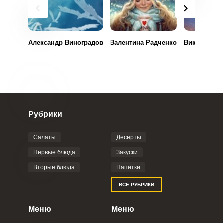
Александр Виноградов
Валентина Радченко
Виктория Ф
Рубрики
Салаты
Десерты
Первые блюда
Закуски
Вторые блюда
Напитки
ВСЕ РУБРИКИ
Меню
Меню