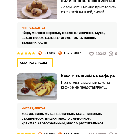
силиконовых формочках
Летом кексы можно приготовить
со свежей вишней, зимой –
воспользоваться
замороженными ягодами. Все
равно получится очень сочно и
ИНГРЕДИЕНТЫ
вкусно, главное не забудьте
яйцо,
молоко коровье,
масло сливочное,
мука,
избавиться от косточек.
сахар-песок,
разрыхлитель теста,
вишня,
ванилин,
соль
60 мин
162.7 кКал
10342
0
СМОТРЕТЬ РЕЦЕПТ
Кекс с вишней на кефире
Приготовить вкусный кекс на
кефире не представляет
особого труда, просто следуйте
описанным ниже указаниям и у
вас обязательно в итоге
получится выпечка должного
ИНГРЕДИЕНТЫ
качества. Ягоды вишни
кефир,
яйцо,
мука пшеничная,
сода пищевая,
добавляют в кекс кислинку и
сахар-песок,
вишня,
масло сливочное,
делают его вкус более
крахмал картофельный,
масло растительное
контрастным.
65 мин
166.1 кКал