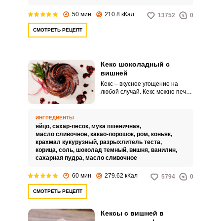
50 мин
210.8 кКал
13752
0
СМОТРЕТЬ РЕЦЕПТ
Кекс шоколадный с
вишней
Кекс – вкусное угощение на
любой случай. Кекс можно печь в
одной большой или в маленьких
формах.
ИНГРЕДИЕНТЫ
яйцо,
сахар-песок,
мука пшеничная,
масло сливочное,
какао-порошок,
ром,
коньяк,
крахмал кукурузный,
разрыхлитель теста,
корица,
соль,
шоколад темный,
вишня,
ванилин,
сахарная пудра,
масло сливочное
60 мин
279.62 кКал
5794
0
СМОТРЕТЬ РЕЦЕПТ
Кексы с вишней в