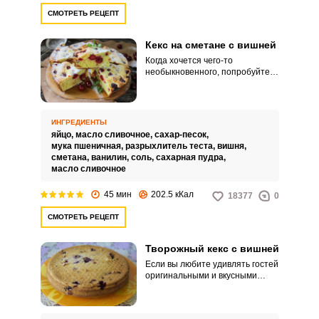
СМОТРЕТЬ РЕЦЕПТ
Кекс на сметане с вишней
Когда хочется чего-то
необыкновенного, попробуйте
приготовить кекс на сметане с
вишней. Вишню можно
использовать и свежую и
замороженную.
ИНГРЕДИЕНТЫ
яйцо,
масло сливочное,
сахар-песок,
мука пшеничная,
разрыхлитель теста,
вишня,
сметана,
ванилин,
соль,
сахарная пудра,
масло сливочное
45 мин
202.5 кКал
18377
0
СМОТРЕТЬ РЕЦЕПТ
Творожный кекс с вишней
Если вы любите удивлять гостей
оригинальными и вкусными
рецептами, то аппетитный кекс
с вишней то, что нужно.
Творожное тесто делает