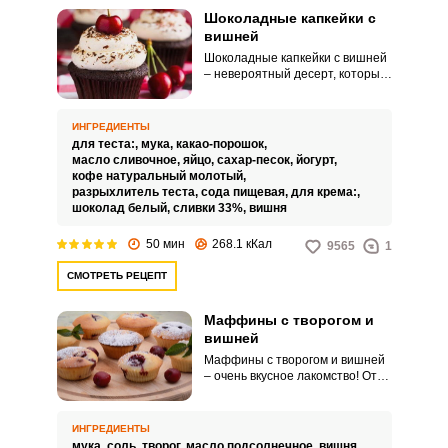
Шоколадные капкейки с
вишней
Шоколадные капкейки с вишней
– невероятный десерт, который
очень просто приготовить дома.
Вкусные, мягкие, с потрясающим
ароматом они идеально
ИНГРЕДИЕНТЫ
подойдут для семейного
для теста:,
мука,
какао-порошок,
чаепития или встречи в
масло сливочное,
яйцо,
сахар-песок,
йогурт,
друзьями!
кофе натуральный молотый,
разрыхлитель теста,
сода пищевая,
для крема:,
шоколад белый,
сливки 33%,
вишня
50 мин
268.1 кКал
9565
1
СМОТРЕТЬ РЕЦЕПТ
Маффины с творогом и
вишней
Маффины с творогом и вишней
– очень вкусное лакомство! От
такого десерта невозможно
оторваться. Мягкие, воздушные,
нежные - у этого блюдо точно
ИНГРЕДИЕНТЫ
найдется много любителей!
мука,
соль,
творог,
масло подсолнечное,
вишня,