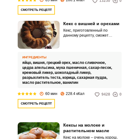
13230
0
СМОТРЕТЬ РЕЦЕПТ
Кекс с вишней и орехами
Кекс, приготовленный по
данному рецепту, сможет
удивить и родных, и гостей. Кекс
получается настолько
ароматным и нежным, что даже
самые привередливые гурманы
ИНГРЕДИЕНТЫ
по достоинству оценят его вкус.
яйцо,
вишня,
грецкий орех,
масло сливочное,
цедра апельсина,
мука пшеничная,
сахар-песок,
кремовый ликер,
шоколадный ликер,
разрыхлитель теста,
корица,
сахарная пудра,
масло растительное,
ванилин
60 мин
228.4 кКал
9428
0
СМОТРЕТЬ РЕЦЕПТ
Кексы на молоке и
растительном масле
Кекс на молоке – очень хорош,