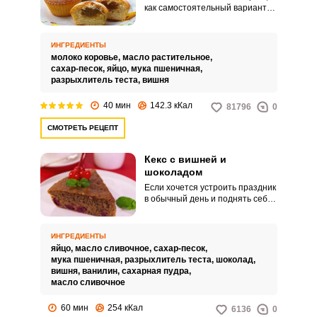
как самостоятельный вариант
десерта и как основа для
добавления начинки. Сегодня
мы решили немного
ИНГРЕДИЕНТЫ
пофантазировать и приготовить
молоко коровье,
масло растительное,
кексы с сюрпризом.
сахар-песок,
яйцо,
мука пшеничная,
разрыхлитель теста,
вишня
40 мин
142.3 кКал
81796
0
СМОТРЕТЬ РЕЦЕПТ
Кекс с вишней и
шоколадом
Если хочется устроить праздник
в обычный день и поднять себе
настроение, попробуйте
приготовить шоколадный кекс с
вишней. Вишню можно
ИНГРЕДИЕНТЫ
использовать как свежую, так и
яйцо,
масло сливочное,
сахар-песок,
замороженную.
мука пшеничная,
разрыхлитель теста,
шоколад,
вишня,
ванилин,
сахарная пудра,
масло сливочное
60 мин
254 кКал
6136
0