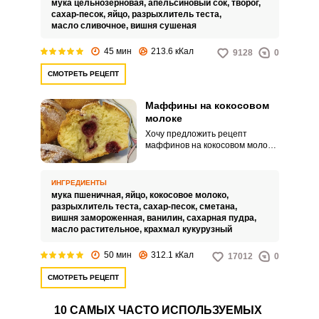
мука цельнозерновая,
апельсиновый сок,
творог,
сахар-песок,
яйцо,
разрыхлитель теста,
масло сливочное,
вишня сушеная
45 мин
213.6 кКал
9128
0
СМОТРЕТЬ РЕЦЕПТ
Маффины на кокосовом
молоке
Хочу предложить рецепт
маффинов на кокосовом молоке.
Приготовление такого десерта,
как маффины, не отнимет у вас
много времени.
ИНГРЕДИЕНТЫ
мука пшеничная,
яйцо,
кокосовое молоко,
разрыхлитель теста,
сахар-песок,
сметана,
вишня замороженная,
ванилин,
сахарная пудра,
масло растительное,
крахмал кукурузный
50 мин
312.1 кКал
17012
0
СМОТРЕТЬ РЕЦЕПТ
10 САМЫХ ЧАСТО ИСПОЛЬЗУЕМЫХ