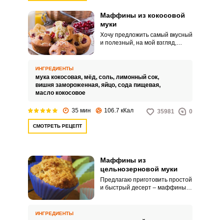
Маффины из кокосовой
муки
Хочу предложить самый вкусный
и полезный, на мой взгляд,
рецепт маффинов из кокосовой
муки. Любители всего кокосового
и ПП десертов обязательно
ИНГРЕДИЕНТЫ
оценят результат.
мука кокосовая,
мёд,
соль,
лимонный сок,
вишня замороженная,
яйцо,
сода пищевая,
масло кокосовое
35 мин
106.7 кКал
35981
0
СМОТРЕТЬ РЕЦЕПТ
Маффины из
цельнозерновой муки
Предлагаю приготовить простой
и быстрый десерт – маффины
из цельнозерновой муки. В
современном мире большое
внимание отводится
ИНГРЕДИЕНТЫ
правильному питанию.