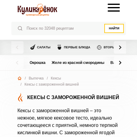
НАЙТИ
🍆
🍵
🍲
САЛАТЫ
ПЕРВЫЕ БЛЮДА
ВТОРЫЕ БЛЮДА
Окрошка
Желе из красной смородины
Варенье из в
/
Выпечка
/
Кексы
/
Кексы с замороженной вишней
КЕКСЫ С ЗАМОРОЖЕННОЙ ВИШНЕЙ
Кексы с замороженной вишней – это
нежное, мягкое кексовое тесто, идеально
сочетающееся с приятной, немного терпкой
кислинкой вишни. С замороженной ягодой