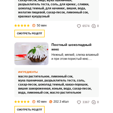
сахар-песок,
яйцо,
мука пшеничная,
для наполнения капкейков
разрыхлитель теста,
соль,
для крема:,
сливки,
послужит свежая вишня,
шоколад темный,
для начинки:,
вишня,
вода,
которую мы смешаем с
желатин пищевой,
сахар-песок,
лимонный сок,
небольшим количеством
крахмал кукурузный
крахмала и желатина и
подвергнем кратковременной
50 мин
6574
0
термической обработке,
благодаря чему вишни сохранят
СМОТРЕТЬ РЕЦЕПТ
свой первоначальный вкус и
сочность, а начинка приобретет
густую консистенцию.
Постный шоколадный
кекс
Нежный, мягкий, слегка влажный
и при этом пористый кекс.
Несмотря на полностью
постный состав, мякиш
получается настолько
ИНГРЕДИЕНТЫ
насыщенным и роскошным по
масло растительное,
лимонный сок,
текстуре, что никогда не
мука пшеничная,
разрыхлитель теста,
соль,
скажешь, что тесто замешано
сахар-песок,
шоколад темный,
какао-порошок,
практически только на воде и
вишня замороженная,
коньяк,
вода,
сахар-песок,
какао.
вода,
лимонный сок,
масло растительное
40 мин
202.3 кКал
3367
0
СМОТРЕТЬ РЕЦЕПТ