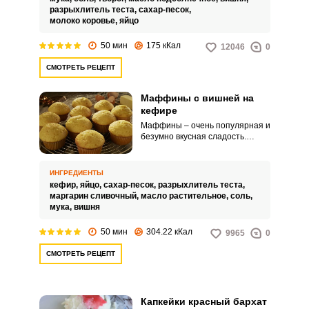
разрыхлитель теста,
сахар-песок,
молоко коровье,
яйцо
50 мин
175 кКал
12046
0
СМОТРЕТЬ РЕЦЕПТ
Маффины с вишней на
кефире
Маффины – очень популярная и
безумно вкусная сладость.
Приготовить ее в домашних
условиях совсем просто, и
можно бесконечно
ИНГРЕДИЕНТЫ
экспериментировать с начинкой!
кефир,
яйцо,
сахар-песок,
разрыхлитель теста,
Так, маффины с вишней на
маргарин сливочный,
масло растительное,
соль,
кефире – настоящее
мука,
вишня
наслаждение.
50 мин
304.22 кКал
9965
0
СМОТРЕТЬ РЕЦЕПТ
Капкейки красный бархат