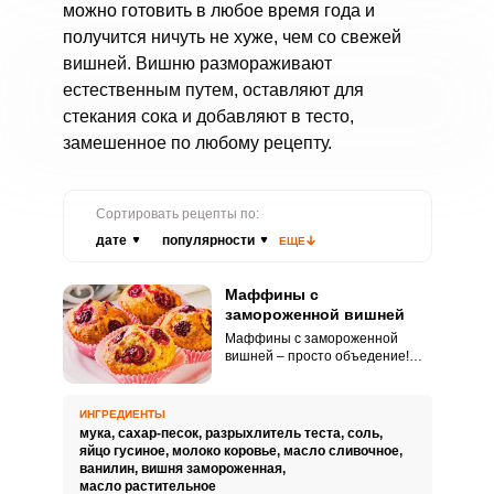
можно готовить в любое время года и
получится ничуть не хуже, чем со свежей
вишней. Вишню размораживают
естественным путем, оставляют для
стекания сока и добавляют в тесто,
замешенное по любому рецепту.
Сортировать рецепты по:
дате
популярности
ЕЩЕ
Маффины с
замороженной вишней
Маффины с замороженной
вишней – просто объедение!
Вишню можно использовать как
свежую, так и замороженную.
Вкус от этого ничуть не
ИНГРЕДИЕНТЫ
портится.
мука,
сахар-песок,
разрыхлитель теста,
соль,
яйцо гусиное,
молоко коровье,
масло сливочное,
ванилин,
вишня замороженная,
масло растительное