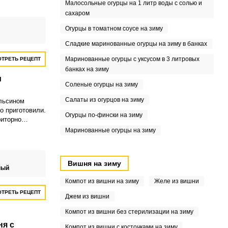
Малосольные огурцы на 1 литр воды с солью и
зобилие
готовок.
сахаром
Огурцы в томатном соусе на зиму
Сладкие маринованные огурцы на зиму в банках
Маринованные огурцы с уксусом в 3 литровых
ТРЕТЬ РЕЦЕПТ
банках на зиму
и
Соленые огурцы на зиму
Салаты из огурцов на зиму
льсином
о приготовили.
Огурцы по-фински на зиму
риторно
ой кислинкой и
Маринованные огурцы на зиму
русовых.
Вишня на зиму
ный
Компот из вишни на зиму
Желе из вишни
ТРЕТЬ РЕЦЕПТ
Джем из вишни
Компот из вишни без стерилизации на зиму
ня с
Компот из вишни с косточками на зиму