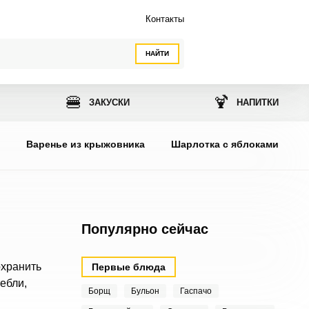
Контакты
НАЙТИ
🍔
🍹
ЗАКУСКИ
НАПИТКИ
ы
Варенье из крыжовника
Шарлотка с яблоками
Популярно сейчас
охранить
Первые блюда
ебли,
Борщ
Бульон
Гаспачо