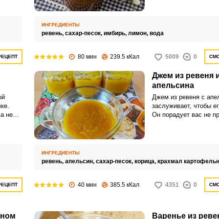
прекрасно разбавит и
привычных сладких за
ИНГРЕДИЕНТЫ
ревень,
сахар-песок,
имбирь,
лимон,
вода
80 мин
239.5 кКал
5009
0
РЕЦЕПТ
СМО
Джем из ревеня 
апельсина
ой
Джем из ревеня с апе
ке.
заслуживает, чтобы ег
а не
Он порадует вас не п
сладким вкусом, тонк
у
свежим ароматом цит
ИНГРЕДИЕНТЫ
ревень,
апельсин,
сахар-песок,
корица,
крахмал картофель
40 мин
385.5 кКал
4351
0
РЕЦЕПТ
СМО
аном
Варенье из реве