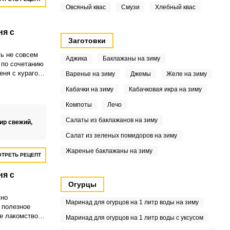
Овсяный квас
Смузи
Хлебный квас
ня с
Заготовки
ь не совсем
Аджика
Баклажаны на зиму
 по сочетанию
еня с курагой.
Варенье на зиму
Джемы
Желе на зиму
данном случае
Кабачки на зиму
Кабачковая икра на зиму
ожно заменить
ом
Компоты
Лечо
ство сахарного
т невероятный
Салаты из баклажанов на зиму
ир свежий,
.
Салат из зеленых помидоров на зиму
Жареные баклажаны на зиму
ТРЕТЬ РЕЦЕПТ
ня с
Огурцы
жно
Маринад для огурцов на 1 литр воды на зиму
 полезное
е лакомство
Маринад для огурцов на 1 литр воды с уксусом
я чаепития и