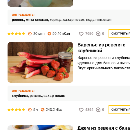
бутилированные напитки.
ИНГРЕДИЕНТЫ
ревень,
мята свежая,
корица,
сахар-песок,
вода питьевая
20 мин
50.46 кКал
7050
0
СМОТРЕТЬ 
Варенье из ревеня с
клубникой
Варенье из ревеня и клубник
идеально для блинов и выпеч
Вкус оригинального лакомств
будет приторным, а наоборот
приятно свежим и по-летнем
ароматным.
ИНГРЕДИЕНТЫ
клубника,
ревень,
сахар-песок
5 ч
243.2 кКал
4894
0
СМОТРЕТЬ 
Джем из ревеня с бан