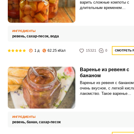
варить сложные компоты с
длительным временем
приготовления и стерилизаци
ведь они ценят свое время.
Приводим рецепт компота из 
где этот процесс не понадоби
ИНГРЕДИЕНТЫ
ревень,
сахар-песок,
вода
1 д
62.25 кКал
15321
0
СМОТРЕТЬ 
Варенье из ревеня с
бананом
Варенье из ревеня с бананом
очень вкусное, с легкой кисл
лакомство. Такое варенье
получается густым и красив
имеющим утонченный вкус.
ИНГРЕДИЕНТЫ
ревень,
банан,
сахар-песок