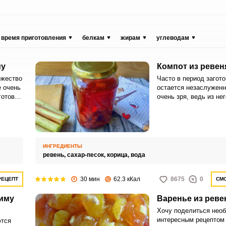
время приготовления
белкам
жирам
углеводам
му
Компот из ревен
ожество
Часто в период загото
е очень
остается незаслуженн
готовив
очень зря, ведь из не
о
приготовить как мини
но
освежающий компот.
ь в
арства.
ИНГРЕДИЕНТЫ
ревень,
сахар-песок,
корица,
вода
30 мин
62.3 кКал
8675
0
РЕЦЕПТ
СМО
зиму
Варенье из реве
Хочу поделиться нео
интересным рецептом
ются