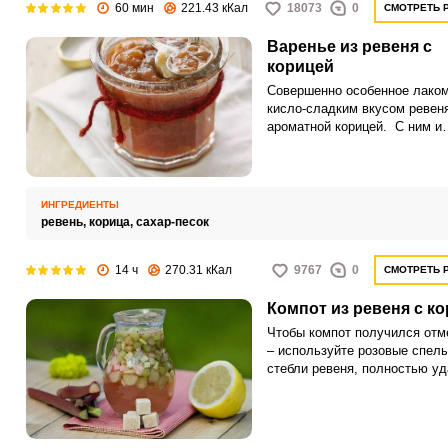
60 мин
221.43 кКал
18073
0
СМОТРЕТЬ 
Варенье из ревеня с
корицей
Совершенно особенное лаком
кисло-сладким вкусом ревен
ароматной корицей. С ним и
домашняя выпечка заиграет 
красками! Просто объедение!
ИНГРЕДИЕНТЫ
ревень,
корица,
сахар-песок
14 ч
270.31 кКал
9767
0
СМОТРЕТЬ 
Компот из ревеня с к
Чтобы компот получился от
– используйте розовые спел
стебли ревеня, полностью у
листья. Напиток получается 
сладким с лёгкой кислинкой 
пряным ароматом корицы.