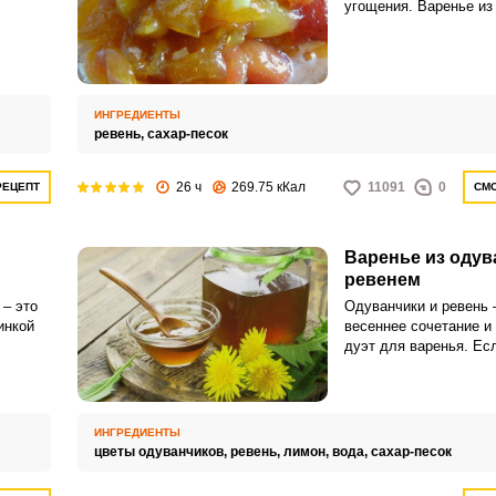
угощения. Варенье из
зиму готовится просто
ей,
ревеня,
тся.
ИНГРЕДИЕНТЫ
ревень,
сахар-песок
26 ч
269.75 кКал
11091
0
РЕЦЕПТ
СМО
Варенье из одув
ревенем
 – это
Одуванчики и ревень 
инкой
весеннее сочетание и
дуэт для варенья. Ес
ым,
приготовлено правильн
будет напоминать аро
ИНГРЕДИЕНТЫ
цветы одуванчиков,
ревень,
лимон,
вода,
сахар-песок