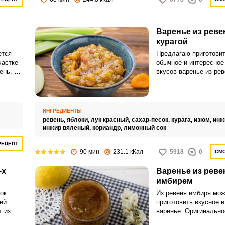
Варенье из реве
курагой
ется
Предлагаю приготовит
частке
обычное и интересное
ень. С
вкусов варенье из рев
чень
Цитрусовый сок, а в 
ги и
лимонный, который м
апельсиновым, при эт
отрегулировав количе
ИНГРЕДИЕНТЫ
песка, всегда придае
ревень,
яблоки,
лук красный,
сахар-песок,
курага,
изюм,
инж
вкус и аромат блюдам
инжир вяленый,
кориандр,
лимонный сок
РЕЦЕПТ
90 мин
231.1 кКал
5918
0
СМО
-х
Варенье из реве
имбирем
ок
Из ревеня имбиря мо
ей
приготовить вкусное и
т из
варенье. Оригинально
ые
идеально подходит дл