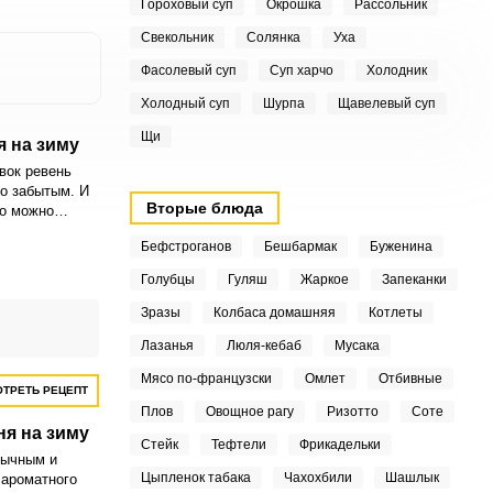
Гороховый суп
Окрошка
Рассольник
Свекольник
Солянка
Уха
Фасолевый суп
Суп харчо
Холодник
Холодный суп
Шурпа
Щавелевый суп
Щи
я на зиму
вок ревень
о забытым. И
Вторые блюда
го можно
мум вкусный
Бефстроганов
Бешбармак
Буженина
Голубцы
Гуляш
Жаркое
Запеканки
Зразы
Колбаса домашняя
Котлеты
Лазанья
Люля-кебаб
Мусака
Мясо по-французски
Омлет
Отбивные
ТРЕТЬ РЕЦЕПТ
Плов
Овощное рагу
Ризотто
Соте
ня на зиму
Стейк
Тефтели
Фрикадельки
бычным и
Цыпленок табака
Чахохбили
Шашлык
 ароматного