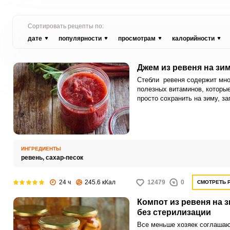
Сортировать рецепты по:
дате
популярности
просмотрам
калорийности
Джем из ревеня на зи
Стебли ревеня содержит мн
полезных витаминов, которы
просто сохранить на зиму, за
несколько баночек ароматног
джема. Такое лакомство мож
подавать к чаю, использоват
качестве начинок и даже лек
ИНГРЕДИЕНТЫ
ревень,
сахар-песок
24 ч
245.6 кКал
12479
0
СМОТРЕТЬ 
Компот из ревеня на 
без стерилизации
Все меньше хозяек соглаша