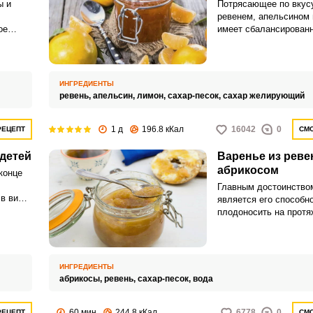
ы и
Потрясающее по вкусу
ревенем, апельсином
ое
имеет сбалансированн
х ягод
кислоте-сладости. Эт
витаминная бомба, ко
преодолеть простудн
Запомнить меня
заболевания холодной
ИНГРЕДИЕНТЫ
ревень,
апельсин,
лимон,
сахар-песок,
сахар желирующий
ВХОД
ЕЩЕ НЕ ЗАРЕГИСТРИРОВАННЫ?
1 д
196.8 кКал
16042
0
РЕЦЕПТ
СМО
 детей
Варенье из реве
Забыли пароль?
абрикосом
конце
Главным достоинство
 в виде
является его способн
овки и
плодоносить на протя
е, они
всего лета. Его черен
ких
имеют характерную ки
прекрасно сочетаются
сладкими фруктами и 
ИНГРЕДИЕНТЫ
абрикосы,
ревень,
сахар-песок,
вода
60 мин
244.8 кКал
6778
0
РЕЦЕПТ
СМО