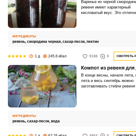
Варенье из черной смородин
ревеня имеет характерный
кисловатый вкус. Это отличн
сочетание привычных садовы
и кусочков стеблей.
ИНГРЕДИЕНТЫ
ревень,
смородина черная,
сахар-песок,
пектин
1 д
245.6 кКал
9186
0
СМОТРЕТЬ 
Компот из ревеня для
В конце весны, начале лета, 
лета и весь сентябрь можно
заготавливать стебли ревеня
компотов. Полезны эти загот
для здоровья детей, к тому ж
любят кисло-сладкий вкус та
компотов.
ИНГРЕДИЕНТЫ
ревень,
сахар-песок,
вода
1 д
62.25 кКал
4954
0
СМОТРЕТЬ 