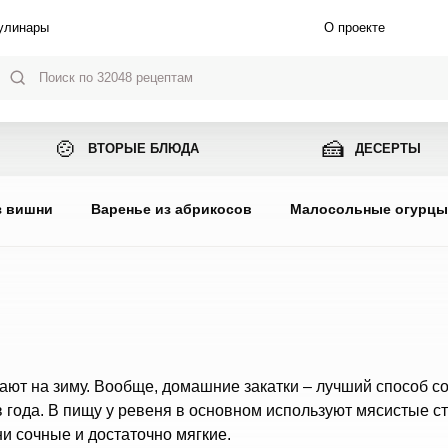
улинары
О проекте
🍲
🍰
ВТОРЫЕ БЛЮДА
ДЕСЕРТЫ
з вишни
Варенье из абрикосов
Малосольные огурц
вают на зиму. Вообще, домашние закатки – лучший способ с
 года. В пищу у ревеня в основном используют мясистые ст
ни сочные и достаточно мягкие.