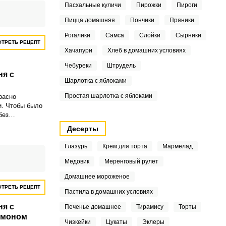
Пасхальные куличи
Пирожки
Пироги
очно порадует.
Пицца домашняя
Пончики
Пряники
Рогалики
Самса
Слойки
Сырники
ТРЕТЬ РЕЦЕПТ
Хачапури
Хлеб в домашних условиях
Чебуреки
Штрудель
ня с
Шарлотка с яблоками
Простая шарлотка с яблоками
расно
и. Чтобы было
без
ия сахара,
Десерты
 брать
Глазурь
Крем для торта
Мармелад
Медовик
Меренговый рулет
Домашнее мороженое
ТРЕТЬ РЕЦЕПТ
Пастила в домашних условиях
ня с
Печенье домашнее
Тирамису
Торты
имоном
Чизкейки
Цукаты
Эклеры