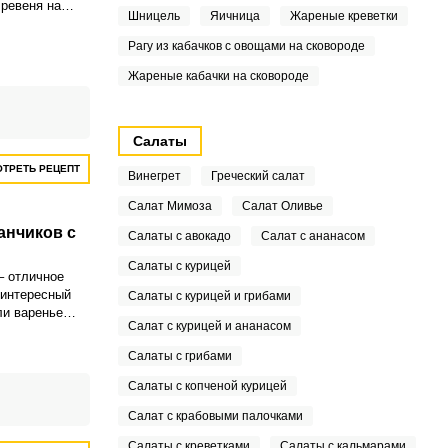
 ревеня на
Шницель
Яичница
Жареные креветки
 и легко.
Рагу из кабачков с овощами на сковороде
Жареные кабачки на сковороде
Салаты
ТРЕТЬ РЕЦЕПТ
Винегрет
Греческий салат
Салат Мимоза
Салат Оливье
анчиков с
Салаты с авокадо
Салат с ананасом
Салаты с курицей
– отличное
 интересный
Салаты с курицей и грибами
ли варенье
Салат с курицей и ананасом
о, то оно
матный сироп.
Салаты с грибами
Салаты с копченой курицей
Салат с крабовыми палочками
Салаты с креветками
Салаты с кальмарами