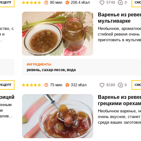
90 мин
206.4 кКал
5740
0
РЕЦЕПТ
СМО
Варенье из реве
мультиварке
ство, с
Необычное, ароматное
я и
стеблей ревеня очень
приготовить в мультив
новыми
ревеня терпкий, кисло
немного напоминает я
ИНГРЕДИЕНТЫ
ревень,
сахар-песок,
вода
75 мин
332 кКал
8180
0
РЕЦЕПТ
СМО
орицей
Варенье из реве
грецкими ореха
менным
ые
Необычное варенье, н
далив
очень вкусное, стане
в меру
среди ваших заготово
и
приготовить такое вар
цитрусовыми и аромат
ведь это не займёт мн