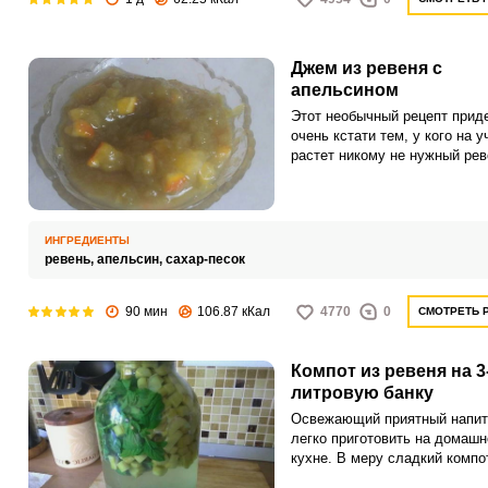
Джем из ревеня с
апельсином
Этот необычный рецепт прид
очень кстати тем, у кого на у
растет никому не нужный рев
его добавлением готовится о
много блюд, в том числе пиро
компоты.
ИНГРЕДИЕНТЫ
ревень,
апельсин,
сахар-песок
90 мин
106.87 кКал
4770
0
СМОТРЕТЬ 
Компот из ревеня на 3
литровую банку
Освежающий приятный напит
легко приготовить на домашн
кухне. В меру сладкий компо
ревеня легко заменит покупн