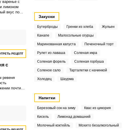
 варенье с
 и лимоном
ый вкус по
Закуски
о просто
торая поможет
Бутерброды
Гренки из хлеба
Жульен
ые
 зимой.
Канапе
Малосольные огурцы
Маринованная капуста
Печеночный торт
Рулет из лаваша
Соленая икра
ТРЕТЬ РЕЦЕПТ
Соленая форель
Соленая горбуша
ня с
Соленое сало
Тарталетки с начинкой
м ревеня
Холодец
Шаурма
ость
жении почти
ки, которые
Напитки
слинку,
 с более
Березовый сок на зиму
Квас из цикория
ягодами.
Кисель
Лимонад домашний
Молочный коктейль
Мохито безалкогольный
ТРЕТЬ РЕЦЕПТ