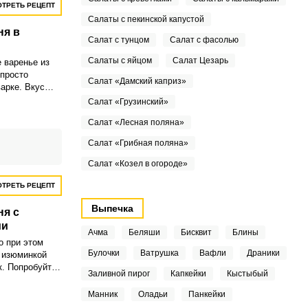
ТРЕТЬ РЕЦЕПТ
Салаты с пекинской капустой
ня в
Салат с тунцом
Салат с фасолью
Салаты с яйцом
Салат Цезарь
 варенье из
 просто
Салат «Дамский каприз»
арке. Вкус
-сладкий и
Салат «Грузинский»
блочный.
Салат «Лесная поляна»
Салат «Грибная поляна»
Салат «Козел в огороде»
ТРЕТЬ РЕЦЕПТ
Выпечка
ня с
ми
Ачма
Беляши
Бисквит
Блины
о при этом
Булочки
Ватрушка
Вафли
Драники
т изюминкой
к. Попробуйте
Заливной пирог
Капкейки
Кыстыбый
енье с
ом корицы,
Манник
Оладьи
Панкейки
ого времени,