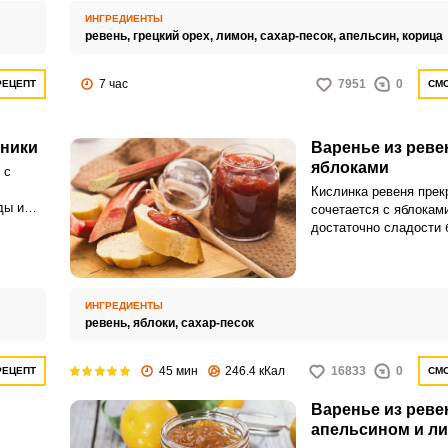
но результат вас уж т
ИНГРЕДИЕНТЫ
ревень,
грецкий орех,
лимон,
сахар-песок,
апельсин,
корица
7 час
7951
0
РЕЦЕПТ
СМО
бники
Варенье из реве
яблоками
 с
Кислинка ревеня прек
ды и
сочетается с яблокам
ым.
достаточно сладости 
ВХОД НА САЙТ
РЕГИСТРАЦИЯ
избыточного добавлен
яблоки рекомендуется
сладких сортов.
Войдите
ИНГРЕДИЕНТЫ
с помощью социальных сетей:
ревень,
яблоки,
сахар-песок
45 мин
246.4 кКал
16833
0
РЕЦЕПТ
СМО
или
Варенье из реве
апельсином и л