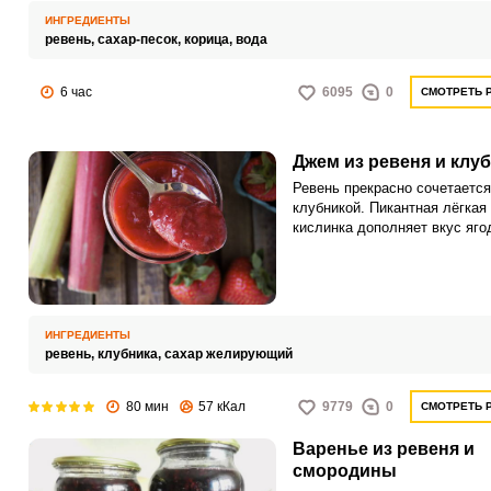
ИНГРЕДИЕНТЫ
ревень,
сахар-песок,
корица,
вода
6 час
6095
0
СМОТРЕТЬ 
Джем из ревеня и клу
Ревень прекрасно сочетается
клубникой. Пикантная лёгкая
кислинка дополняет вкус яго
делает джем необычно вкусн
ИНГРЕДИЕНТЫ
ревень,
клубника,
сахар желирующий
80 мин
57 кКал
9779
0
СМОТРЕТЬ 
Варенье из ревеня и
смородины