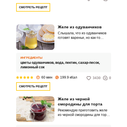
СМОТРЕТЬ РЕЦЕПТ
Желе из одуванчиков
Слышала, что из одуванчиков
готовят варенье, но как-то
особого значения этому не
придавала. В гостях
попробовала желе из
одуванчиков и была под
ИНГРЕДИЕНТЫ
большим впечатлением –
цветы одуванчиков,
вода,
пектин,
сахар-песок,
настолько это вкусное угощение.
лимонный сок
60 мин
199.9 кКал
3430
0
СМОТРЕТЬ РЕЦЕПТ
Желе из черной
смородины для торта
Рекомендую приготовить желе
из черной смородины для торта.
Этот рецепт родился случайно.