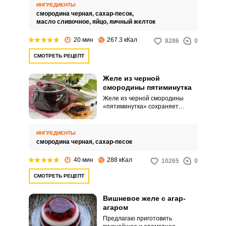
ИНГРЕДИЕНТЫ
смородина черная,
сахар-песок,
масло сливочное,
яйцо,
яичный желток
20 мин
267.3 кКал
8286
0
СМОТРЕТЬ РЕЦЕПТ
Желе из черной
смородины пятиминутка
Желе из черной смородины
«пятиминутка» сохраняет
большое количество витаминов.
Получается не приторным с
приятной кислинкой.
ИНГРЕДИЕНТЫ
смородина черная,
сахар-песок
40 мин
288 кКал
10265
0
СМОТРЕТЬ РЕЦЕПТ
Вишневое желе с агар-
агаром
Предлагаю приготовить