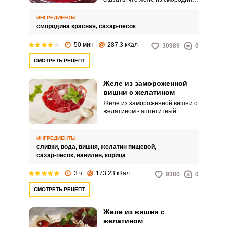
должно находиться в арсенале
любой хозяйки, которая
ИНГРЕДИЕНТЫ
заботится о собственном
смородина красная,
сахар-песок
здоровье и здоровье своих
домочадцев. Ведь его можно
50 мин
287.3 кКал
30989
0
употреблять как
самостоятельный десерт и как
СМОТРЕТЬ РЕЦЕПТ
начинку для пирогов и
блинчиков, славится
содержанием большого
Желе из замороженной
количества витамина С, а также
вишни с желатином
калия, железа, клетчатки и
Желе из замороженной вишни с
пектина, которые
желатином - аппетитный
благоприятным образом
десерт, который прекрасно
воздействуют на иммунитет.
смотрится на праздничном
столе. Кроме того, прекрасно
ИНГРЕДИЕНТЫ
подойдет вишневое желе к
сливки,
вода,
вишня,
желатин пищевой,
детскому празднику или
сахар-песок,
ванилин,
корица
романтическому ужину.
3 ч
173.23 кКал
9380
0
СМОТРЕТЬ РЕЦЕПТ
Желе из вишни с
желатином