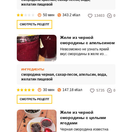
готовится желе быстро и
желатин пищевой
просто, а получается таким
вкусным, что пальчики
50 мин
343.2 кКал
13403
0
оближешь.
СМОТРЕТЬ РЕЦЕПТ
Желе из черной
смородины с апельсином
Невозможно не узнать яркий
вкус смородины в желе из
черной смородины. Но иногда,
играя со вкусом, можно добавить
еще один ингредиент, который
ИНГРЕДИЕНТЫ
придаст желе невероятный
смородина черная,
сахар-песок,
апельсин,
вода,
аромат и необычность вкуса.
желатин пищевой
30 мин
147.18 кКал
5735
0
СМОТРЕТЬ РЕЦЕПТ
Желе из черной
смородины с целыми
ягодами
Черная смородина известна