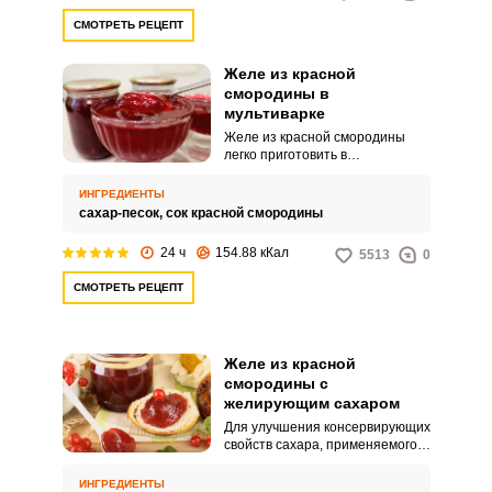
СМОТРЕТЬ РЕЦЕПТ
Желе из красной
смородины в
мультиварке
Желе из красной смородины
легко приготовить в
мультиварке. Предлагаем вам
горячий способ приготовления
ИНГРЕДИЕНТЫ
смородинового желе, при
сахар-песок,
сок красной смородины
котором сок из ягод лучше
выделяется.
24 ч
154.88 кКал
5513
0
СМОТРЕТЬ РЕЦЕПТ
Желе из красной
смородины с
желирующим сахаром
Для улучшения консервирующих
свойств сахара, применяемого
для изготовления варенья,
джема или повидла в него
ИНГРЕДИЕНТЫ