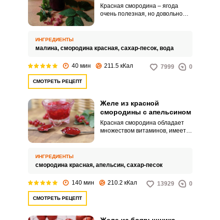
Красная смородина – ягода
очень полезная, но довольно
кислая. Чтобы получить
действительно вкусную
заготовку из красной
ИНГРЕДИЕНТЫ
смородины, порой нужно
малина,
смородина красная,
сахар-песок,
вода
поломать голову в поиске
нужного рецепта.
40 мин
211.5 кКал
7999
0
СМОТРЕТЬ РЕЦЕПТ
Желе из красной
смородины с апельсином
Красная смородина обладает
множеством витаминов, имеет
насыщенный вкус и цвет, ее
используют для приготовления
желе, джемов, соусов, ей
ИНГРЕДИЕНТЫ
украшают блюда. Желе из
смородина красная,
апельсин,
сахар-песок
красной смородины имеет
насыщенный вкус и яркий цвет.
140 мин
210.2 кКал
13929
0
СМОТРЕТЬ РЕЦЕПТ