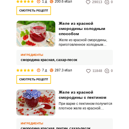
1 д
200.6 кКал
29013
0
СМОТРЕТЬ РЕЦЕПТ
Желе из красной
смородины холодным
способом
Желе из красной смородины,
приготовленное холодным
способом, ‑ очень полезное
лакомство, хранящее вкус и все
ИНГРЕДИЕНТЫ
полезные свойства свежих ягод.
смородина красная,
сахар-песок
Это максимально щадящий
способ заготовки, хранение
7 д
287.3 кКал
11848
0
обеспечивается за счет
большого количества сахара.
СМОТРЕТЬ РЕЦЕПТ
Желе из красной
смородины с пектином
При варке с пектином получится
плотное желе из красной
смородины с пектином, которое
хорошо сохраняет форму и
подходит для начинки в
ИНГРЕДИЕНТЫ
пирожки, вареники и другие
смородина красная,
пектин,
сахар-песок