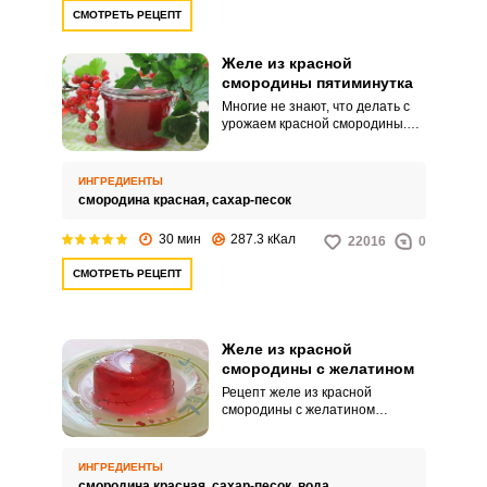
СМОТРЕТЬ РЕЦЕПТ
Желе из красной
смородины пятиминутка
Многие не знают, что делать с
урожаем красной смородины.
Желе из красной смородины
пятиминутка в этом случае –
лучший выход.
ИНГРЕДИЕНТЫ
смородина красная,
сахар-песок
30 мин
287.3 кКал
22016
0
СМОТРЕТЬ РЕЦЕПТ
Желе из красной
смородины с желатином
Рецепт желе из красной
смородины с желатином
нравится многим хозяйкам, так
как, во-первых, есть куда
использовать ягоды красной
ИНГРЕДИЕНТЫ
смородины, а во-вторых,
смородина красная,
сахар-песок,
вода,