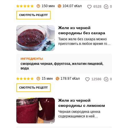
150 мин
104.07 кКал
6528
0
СМОТРЕТЬ РЕЦЕПТ
Желе из черной
смородины без сахара
Такое желе без сахара можно
приготовить в любое время года
не только из свежих ягод, но и из
замороженных. Процесс
приготовления облегчит
ИНГРЕДИЕНТЫ
микроволновка – в ней
смородина черная,
фруктоза,
желатин пищевой,
обработка ягод происходит
вода
быстрее.
15 мин
178.97 кКал
12586
0
СМОТРЕТЬ РЕЦЕПТ
Желе из черной
смородины с лимоном
Черная смородина ценна
содержащимися в ней
витаминами и
микроэлементами. Заготовки из