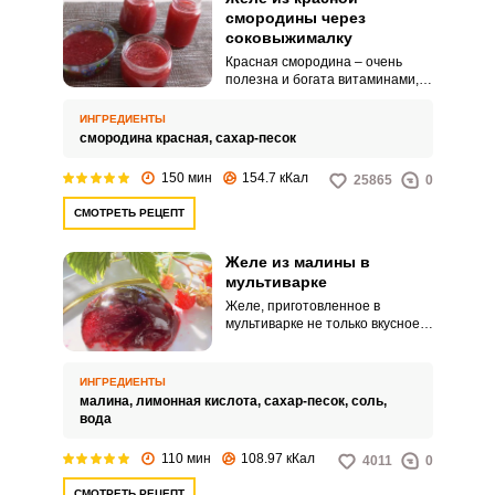
смородины через
соковыжималку
Красная смородина – очень
полезна и богата витаминами,
железом и каротином. Что
может быть прекраснее нежного
ИНГРЕДИЕНТЫ
и красивого желе, которой
смородина красная,
сахар-песок
можно заготовить и на зиму и
подать с мороженным,
150 мин
154.7 кКал
25865
0
блинчиками или просто
намазать на свежий батон
СМОТРЕТЬ РЕЦЕПТ
Приготовление в
соковыжималке значительно
сократит время приготовления и
Желе из малины в
избавит от лишних трудозатрат.
мультиварке
Желе, приготовленное в
мультиварке не только вкусное,
но и безумно красивое с целыми
ягодами. Лакомство приготовим
без желатина и пектина, но
ИНГРЕДИЕНТЫ
увеличим количество сахара и
малина,
лимонная кислота,
сахар-песок,
соль,
добавим лимонную кислоту для
вода
лучшего желирующего эффекта.
110 мин
108.97 кКал
4011
0
СМОТРЕТЬ РЕЦЕПТ