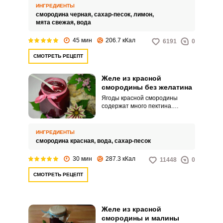
нее очень полезны, особенно в
ИНГРЕДИЕНТЫ
зимний период.
смородина черная,
сахар-песок,
лимон,
мята свежая,
вода
45 мин
206.7 кКал
6191
0
СМОТРЕТЬ РЕЦЕПТ
Желе из красной
смородины без желатина
Ягоды красной смородины
содержат много пектина.
Именно он отвечает за
желирование.
ИНГРЕДИЕНТЫ
смородина красная,
вода,
сахар-песок
30 мин
287.3 кКал
11448
0
СМОТРЕТЬ РЕЦЕПТ
Желе из красной
смородины и малины