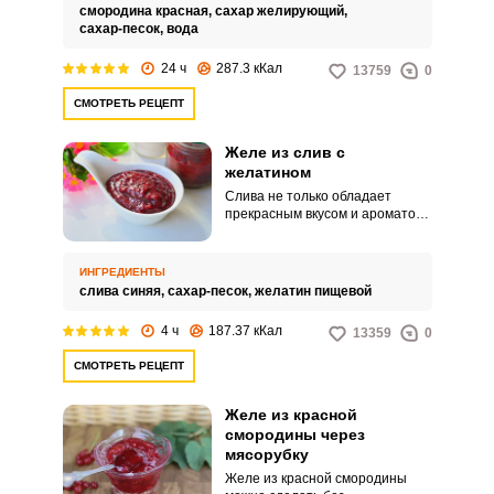
иногда добавляют такие
смородина красная,
сахар желирующий,
компоненты, как лимонная
сахар-песок,
вода
кислота и пектин. Желирующий
сахар позволяет приготовить
24 ч
287.3 кКал
13759
0
любое варенье очень быстро и
просто, оно загустевает за
СМОТРЕТЬ РЕЦЕПТ
считанные минуты, что не
происходит, когда используется
обычный сахар.
Желе из слив с
желатином
Слива не только обладает
прекрасным вкусом и ароматом,
но и содержит много полезных
веществ. Вкусным и легким
десертом, сливовым желе, могут
ИНГРЕДИЕНТЫ
порадовать себя даже те, кто
слива синяя,
сахар-песок,
желатин пищевой
следит за своей фигурой.
4 ч
187.37 кКал
13359
0
СМОТРЕТЬ РЕЦЕПТ
Желе из красной
смородины через
мясорубку
Желе из красной смородины