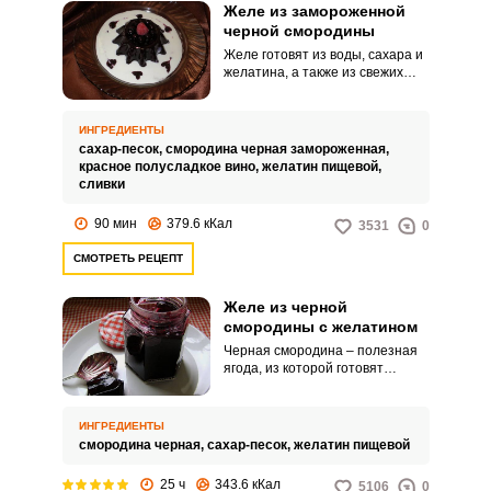
Желе из замороженной
черной смородины
Желе готовят из воды, сахара и
желатина, а также из свежих
ягод, плодов, ягодных соков,
сиропов, молока и других
продуктов. Для ароматизации
ИНГРЕДИЕНТЫ
добавляют ванильный сахар,
сахар-песок,
смородина черная замороженная,
вина, ликеры.
красное полусладкое вино,
желатин пищевой,
сливки
90 мин
379.6 кКал
3531
0
СМОТРЕТЬ РЕЦЕПТ
Желе из черной
смородины с желатином
Черная смородина – полезная
ягода, из которой готовят
компоты, напитки, варенье,
джемы, желе и всевозможные
десерты. Используют для
ИНГРЕДИЕНТЫ
приготовления различных
смородина черная,
сахар-песок,
желатин пищевой
начинок для домашней выпечки.
25 ч
343.6 кКал
5106
0