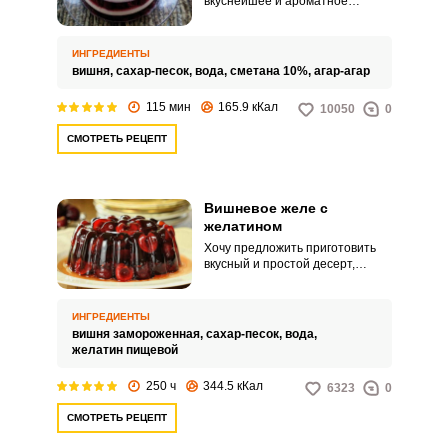
вкуснейшее и ароматное
вишневое желе с агар-агаром.
Желе можно приготовить в
общей большой форме или
ИНГРЕДИЕНТЫ
использовать маленькие
вишня,
сахар-песок,
вода,
сметана 10%,
агар-агар
порционные формы.
115 мин
165.9 кКал
10050
0
СМОТРЕТЬ РЕЦЕПТ
Вишневое желе с
желатином
Хочу предложить приготовить
вкусный и простой десерт,
который обязательно поднимет
вам настроение и напомнит о
лете. Вишневым желе с
ИНГРЕДИЕНТЫ
желатином любят полакомиться
вишня замороженная,
сахар-песок,
вода,
дети.
желатин пищевой
250 ч
344.5 кКал
6323
0
СМОТРЕТЬ РЕЦЕПТ