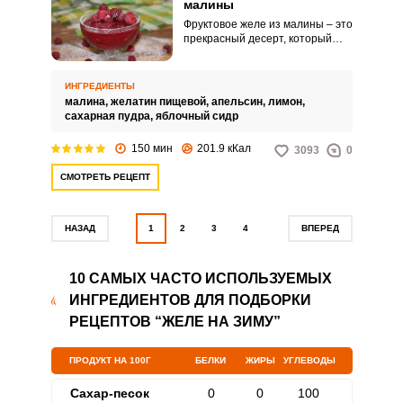
малины
Фруктовое желе из малины – это
прекрасный десерт, который
придется по вкусу каждому. С
желе можно смело
экспериментировать, оставляя
ИНГРЕДИЕНТЫ
основу из малины и добавляя
малина,
желатин пищевой,
апельсин,
лимон,
различные ягоды и фрукты.
сахарная пудра,
яблочный сидр
150 мин
201.9 кКал
3093
0
СМОТРЕТЬ РЕЦЕПТ
НАЗАД
1
2
3
4
ВПЕРЕД
10 САМЫХ ЧАСТО ИСПОЛЬЗУЕМЫХ
ИНГРЕДИЕНТОВ ДЛЯ ПОДБОРКИ
РЕЦЕПТОВ “ЖЕЛЕ НА ЗИМУ”
ПРОДУКТ НА 100Г
БЕЛКИ
ЖИРЫ
УГЛЕВОДЫ
Сахар-песок
0
0
100