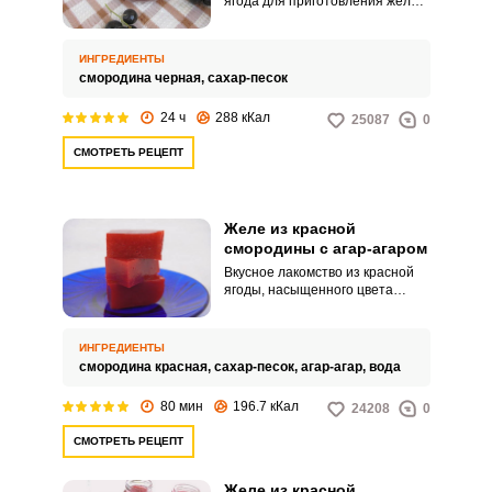
ягода для приготовления желе.
В ней содержится столько
природного пектина, что
добавлять желатин совсем не
ИНГРЕДИЕНТЫ
нужно. Такое желе получается
смородина черная,
сахар-песок
очень вкусным, а главное
абсолютно натуральным! То что
24 ч
288 кКал
25087
0
нужно холодной зимой!
СМОТРЕТЬ РЕЦЕПТ
Желе из красной
смородины с агар-агаром
Вкусное лакомство из красной
ягоды, насыщенного цвета
прекрасно дополнит и
разнообразит ваши десерты и
напомнит тёплые летние дни.
ИНГРЕДИЕНТЫ
Приготовления с агар-агаром
смородина красная,
сахар-песок,
агар-агар,
вода
позволит заготовке прекрасно
сохранить свою форму даже в
80 мин
196.7 кКал
24208
0
тепле, при этом, растительное
происхождение ингредиента
СМОТРЕТЬ РЕЦЕПТ
позволяет наслаждаться
вкуснятиной даже в пост.
Желе из красной