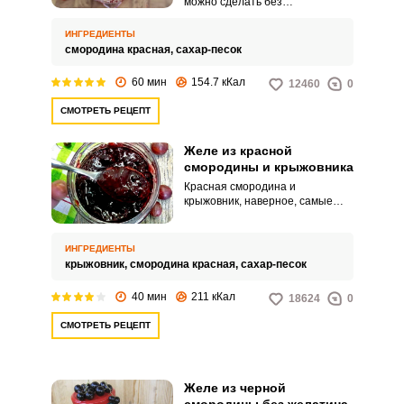
можно сделать без
использования желатина. Все
благодаря высокому
ИНГРЕДИЕНТЫ
содержанию пектина,
смородина красная,
сахар-песок
природного желирующего
вещества, в составе этой ягоды.
60 мин
154.7 кКал
12460
0
СМОТРЕТЬ РЕЦЕПТ
Желе из красной
смородины и крыжовника
Красная смородина и
крыжовник, наверное, самые
подходящие для приготовления
желе ягоды. В них содержится
большое количество природные
ИНГРЕДИЕНТЫ
желирующих веществ.
крыжовник,
смородина красная,
сахар-песок
40 мин
211 кКал
18624
0
СМОТРЕТЬ РЕЦЕПТ
Желе из черной