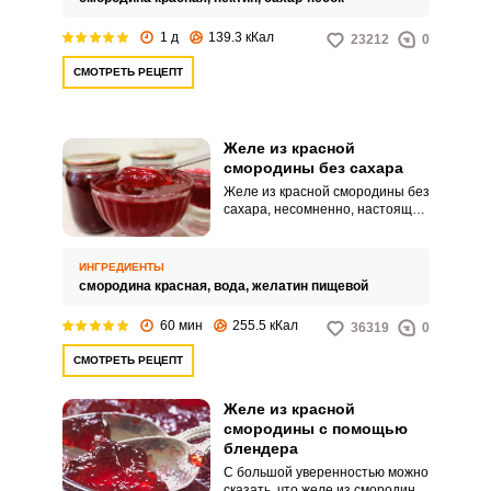
кондитерские изделия. Ягоды
при этом сохраняют природный
1 д
139.3 кКал
23212
0
цвет, запах и вкус.
СМОТРЕТЬ РЕЦЕПТ
Желе из красной
смородины без сахара
Желе из красной смородины без
сахара, несомненно, настоящая
кладезь витаминов. Помимо
этого, можно сказать, что такое
желе можно подавать на стол
ИНГРЕДИЕНТЫ
как самостоятельный десерт,
смородина красная,
вода,
желатин пищевой
так и в качестве начинки для
пирогов и блинчиков.
60 мин
255.5 кКал
36319
0
СМОТРЕТЬ РЕЦЕПТ
Желе из красной
смородины с помощью
блендера
С большой уверенностью можно
сказать, что желе из смородины