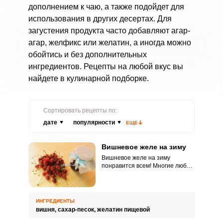
дополнением к чаю, а также подойдет для
использования в других десертах. Для
загустения продукта часто добавляют агар-
агар, желфикс или желатин, а иногда можно
обойтись и без дополнительных
ингредиентов. Рецепты на любой вкус вы
найдете в кулинарной подборке.
Сортировать рецепты по:
дате
популярности
ЕЩЕ
Вишневое желе на зиму
Вишневое желе на зиму
понравится всем! Многие любят
вишню, но, чтобы полакомиться
любимой ягодой зимой, нужно
каким-то образом ее сохранить.
Некоторые замораживают
ИНГРЕДИЕНТЫ
ягоды, некоторые варят
вишня,
сахар-песок,
желатин пищевой
варенье.