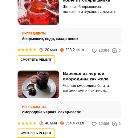
Желе из боярышника
Желе из боярышника –
полезное и вкусное лакомство,
которое состоит полностью из
натуральных ингредиентов.
Благодаря недлительной
термической обработке ягоды
ИНГРЕДИЕНТЫ
сохраняют свои полезные
боярышник,
вода,
сахар-песок
свойства, а желе сохраняет свой
насыщенный яркий цвет.
20 мин
293.2 кКал
12364
0
СМОТРЕТЬ РЕЦЕПТ
Варенье из черной
смородины как желе
Черная смородина богата
витаминами и пектином,
природным желирующим
веществом. Поэтому из этой
ягоды так просто приготовить
ИНГРЕДИЕНТЫ
желе.
смородина черная,
сахар-песок
40 мин
354.4 кКал
12466
0
СМОТРЕТЬ РЕЦЕПТ