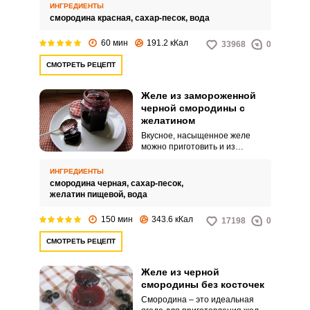
сладкое желе дополнит
ИНГРЕДИЕНТЫ
семейное чаепитие и любую
смородина красная,
сахар-песок,
вода
выпечку.
60 мин
191.2 кКал
33968
0
СМОТРЕТЬ РЕЦЕПТ
Желе из замороженной
черной смородины с
желатином
Вкусное, насыщенное желе
можно приготовить и из
замороженных ягод. Этот
способ особенно пригодиться,
ИНГРЕДИЕНТЫ
если все запасы варенья и
смородина черная,
сахар-песок,
джема закончились.
желатин пищевой,
вода
150 мин
343.6 кКал
17198
0
СМОТРЕТЬ РЕЦЕПТ
Желе из черной
смородины без косточек
Смородина – это идеальная