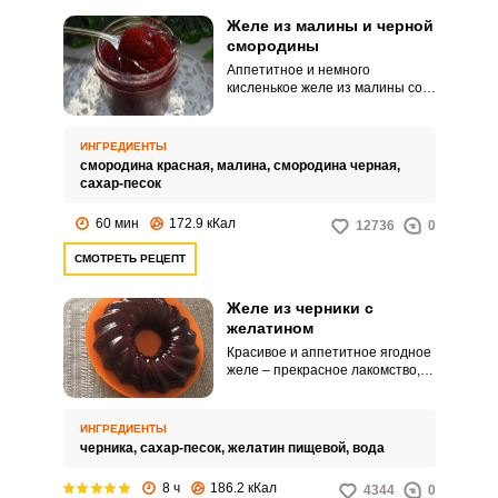
Желе из малины и черной
смородины
Аппетитное и немного
кисленькое желе из малины со
смородиной станет прекрасным
Запомнить меня
лакомством для тетей и
взрослых. Это желе прекрасно
ИНГРЕДИЕНТЫ
ВХОД
сочетается с блинчиками,
смородина красная,
малина,
смородина черная,
оладьями, пирогами.
сахар-песок
ЕЩЕ НЕ ЗАРЕГИСТРИРОВАННЫ?
60 мин
172.9 кКал
12736
0
Забыли пароль?
СМОТРЕТЬ РЕЦЕПТ
Желе из черники с
желатином
Красивое и аппетитное ягодное
желе – прекрасное лакомство,
которое обязательно
понравится деткам. Это желе
можно приготовить по случаю
ИНГРЕДИЕНТЫ
праздника или просто под
черника,
сахар-песок,
желатин пищевой,
вода
настроение, подарив близким
витаминный заряд из черники.
8 ч
186.2 кКал
4344
0