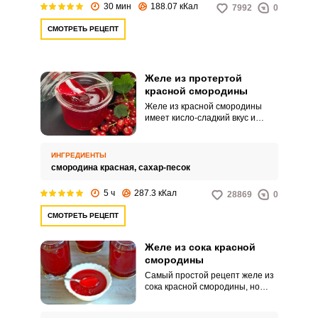
30 мин
188.07 кКал
7992
0
СМОТРЕТЬ РЕЦЕПТ
Желе из протертой
красной смородины
Желе из красной смородины
имеет кисло-сладкий вкус и
получается ароматным. Много
времени его приготовление не
займет, никаких сложных
ИНГРЕДИЕНТЫ
манипуляций не потребуется.
смородина красная,
сахар-песок
5 ч
287.3 кКал
28869
0
СМОТРЕТЬ РЕЦЕПТ
Желе из сока красной
смородины
Самый простой рецепт желе из
сока красной смородины, но
получается оно невероятно
вкусным и ароматным. Кисло-