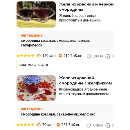
Желе из красной и чёрной
смородины
Ягодный десерт легко
приготовить в домашних
условиях. Желе из красной и
чёрной смородины можно
подавать к чаю, добавлять в
ИНГРЕДИЕНТЫ
мороженное или творог.
смородина красная,
смородина черная,
сахар-песок
120 мин
210.6 кКал
10434
0
СМОТРЕТЬ РЕЦЕПТ
Желе из красной
смородины с желфиксом
Кисло-сладкое ягодное желе
станет вкусным дополнением
семейного чаепития. Лакомство
можно заготовить на зиму и
долгое время баловать родных
ИНГРЕДИЕНТЫ
желе из из красной смородины.
смородина красная,
сахар-песок,
желфикс
70 мин
287.3 кКал
14654
0