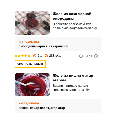
Желе из сока черной
смородины
В рецепте расскажем, как
правильно подготовить черную
смородину, чтобы получить из
нее максимум сока. Желе
получается гладкой
ИНГРЕДИЕНТЫ
консистенции без вкраплений
смородина черная,
сахар-песок
косточек и жмыха.
1 д
288 кКал
9473
0
СМОТРЕТЬ РЕЦЕПТ
Желе из вишни с агар-
агаром
Вишня – ягода с малым
количеством пектина. Для
получения желе воспользуемся
природным желирующим
веществом, таким как агар-агар.
ИНГРЕДИЕНТЫ
вишня,
сахар-песок,
агар-агар