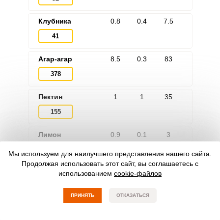
Клубника
0.8
0.4
7.5
41
Агар-агар
8.5
0.3
83
378
Пектин
1
1
35
155
Лимон
0.9
0.1
3
34
Мы используем для наилучшего представления нашего сайта.
Продолжая использовать этот сайт, вы соглашаетесь с
использованием
cookie-файлов
Быстрый фильтр
ПРИНЯТЬ
ОТКАЗАТЬСЯ
Желе из красной смородины на зиму
Желе из красной смородины на зиму