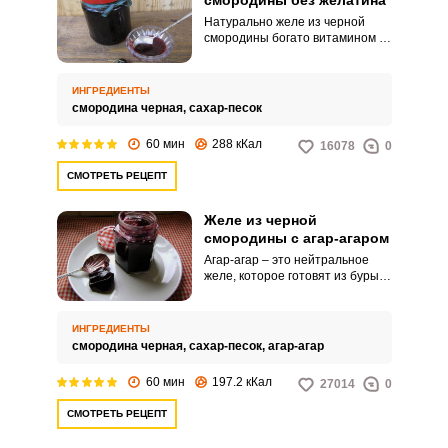
смородины без желатина
Натурально желе из черной
смородины богато витамином С.
Это не только вкусное
домашнее лакомство, но и
народное средство от легкой
ИНГРЕДИЕНТЫ
простуды.
смородина черная,
сахар-песок
60 мин
288 кКал
16078
0
СМОТРЕТЬ РЕЦЕПТ
Желе из черной
смородины с агар-агаром
Агар-агар – это нейтральное
желе, которое готовят из бурых
водорослей, его чаще
используют в кондитерских
изделиях, например, в
ИНГРЕДИЕНТЫ
приготовлении мармелада,
смородина черная,
сахар-песок,
агар-агар
мороженного или зефира. По
сути его считают растительным
60 мин
197.2 кКал
27014
0
заменителем желатина.
СМОТРЕТЬ РЕЦЕПТ