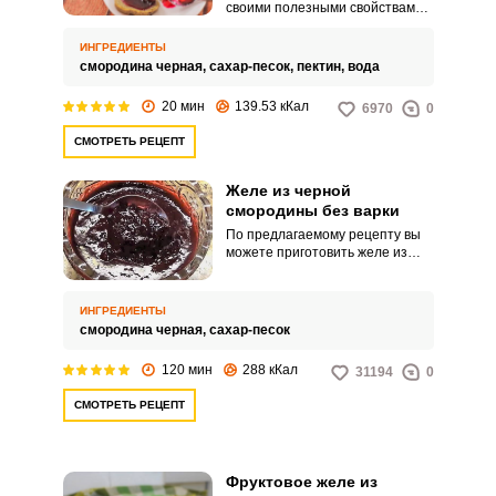
своими полезными свойствами.
Желающие сохранить пользу
ягод и лакомится ими зимой
ИНГРЕДИЕНТЫ
активно пользуются рецептом
смородина черная,
сахар-песок,
пектин,
вода
желе из черной смородины с
целыми ягодами.
20 мин
139.53 кКал
6970
0
СМОТРЕТЬ РЕЦЕПТ
Желе из черной
смородины без варки
По предлагаемому рецепту вы
можете приготовить желе из
черной смородины без варки.
Ягодный сок только лишь
нагревается на плите, чтобы
ИНГРЕДИЕНТЫ
растворился сахар.
смородина черная,
сахар-песок
120 мин
288 кКал
31194
0
СМОТРЕТЬ РЕЦЕПТ
Фруктовое желе из