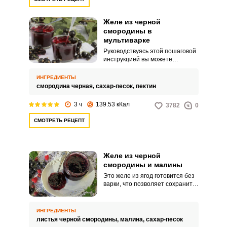
Желе из черной
смородины в
мультиварке
Руководствуясь этой пошаговой
инструкцией вы можете
приготовить насыщенное и
однородное желе из ягод
ИНГРЕДИЕНТЫ
смородины с пектином. Такое
смородина черная,
сахар-песок,
пектин
желе можно подавать к блинам и
оладьям, к мороженому или
3 ч
139.53 кКал
3782
0
свежему батону, а можно просто
положить в вазу и лакомиться в
СМОТРЕТЬ РЕЦЕПТ
прикуску с ароматным чаем.
Желе из черной
смородины и малины
Это желе из ягод готовится без
варки, что позволяет сохранить
витамины и натуральный
насыщенный вкус свежих ягод.
Получаем отменный результат
ИНГРЕДИЕНТЫ
при быстром приготовлении.
листья черной смородины,
малина,
сахар-песок