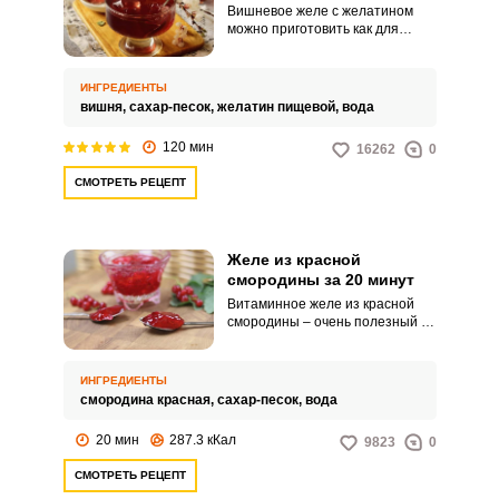
Вишневое желе с желатином
можно приготовить как для
скорейшего десерта, так и
закатать его в банке на зиму.
Полезный и вкусный десерт из
ИНГРЕДИЕНТЫ
вишни придется по вкусу и
вишня,
сахар-песок,
желатин пищевой,
вода
деткам, и взрослым людям.
120 мин
16262
0
СМОТРЕТЬ РЕЦЕПТ
ВХОД НА САЙТ
РЕГИСТРАЦИЯ
Желе из красной
смородины за 20 минут
Витаминное желе из красной
Войдите
смородины – очень полезный и
вкусный продукт, который
с помощью социальных сетей:
придется по вкусу практически
любому сладкоежке. Мы
ИНГРЕДИЕНТЫ
предлагаем вам простой и
смородина красная,
сахар-песок,
вода
быстрый рецепт приготовления
желе из красной смородины на
или
20 мин
287.3 кКал
9823
0
зиму.
СМОТРЕТЬ РЕЦЕПТ