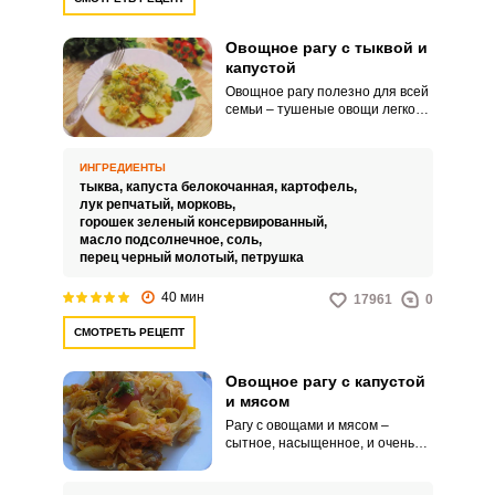
Овощное рагу с тыквой и
капустой
Овощное рагу полезно для всей
семьи – тушеные овощи легко
усваиваются и взрослым
организмом, и детским. При
желании ингредиенты можно
ИНГРЕДИЕНТЫ
менять и замещать другими
тыква,
капуста белокочанная,
картофель,
овощами, каждый раз получая
лук репчатый,
морковь,
новый вариант вкуса.
горошек зеленый консервированный,
масло подсолнечное,
соль,
перец черный молотый,
петрушка
40 мин
17961
0
СМОТРЕТЬ РЕЦЕПТ
Овощное рагу с капустой
и мясом
Рагу с овощами и мясом –
сытное, насыщенное, и очень
«удобное» блюдо. Рагу сочетает
в себе и мясную составляющую,