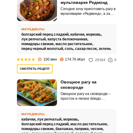
мультиварке Редмонд
Сегодня хочу приготовить рагу в
мультиварке «Редмонд», а за
одно и поделиться простым
рецептом с вами. Я часто
пользуюсь мультиваркой, для
ИНГРЕДИЕНТЫ
меня она идеальная
болгарский перец сладкий,
кабачки,
морковь,
помощница.
лук репчатый,
капуста белокочанная,
помидоры свежие,
масло растительное,
перец черный молотый,
соль,
сахар-песок,
зелень
100 мин
174.76 кКал
29384
0
СМОТРЕТЬ РЕЦЕПТ
Овощное рагу на
сковороде
Овощное рагу на сковороде –
простое и легкое блюдо.
Диетическое и низкокалорийное
рагу прекрасно подойдет для
позднего ужина и хорошо
ИНГРЕДИЕНТЫ
утолит голод.
кабачки,
лук репчатый,
морковь,
болгарский перец сладкий,
масло растительное,
помидоры свежие,
баклажан,
паприка,
чеснок,