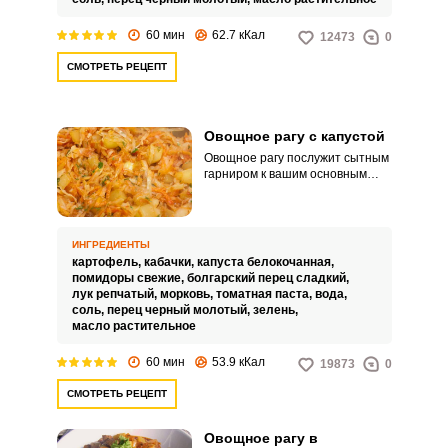
60 мин
62.7 кКал
12473
0
СМОТРЕТЬ РЕЦЕПТ
Овощное рагу с капустой
Овощное рагу послужит сытным
гарниром к вашим основным
горячим блюдам. Кроме того,
ароматная закуска подходит и
для вегетарианской кухни.
ИНГРЕДИЕНТЫ
картофель,
кабачки,
капуста белокочанная,
помидоры свежие,
болгарский перец сладкий,
лук репчатый,
морковь,
томатная паста,
вода,
соль,
перец черный молотый,
зелень,
масло растительное
60 мин
53.9 кКал
19873
0
СМОТРЕТЬ РЕЦЕПТ
Овощное рагу в