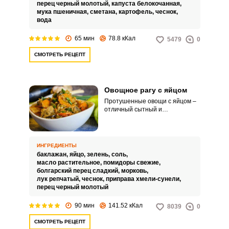
перец черный молотый,
капуста белокочанная,
мука пшеничная,
сметана,
картофель,
чеснок,
вода
65 мин
78.8 кКал
5479
0
СМОТРЕТЬ РЕЦЕПТ
Овощное рагу с яйцом
Протушенные овощи с яйцом –
отличный сытный и
одновременно лёгкий завтрак.
Блюдо готовится просто из
самых обычных продуктов.
ИНГРЕДИЕНТЫ
баклажан,
яйцо,
зелень,
соль,
масло растительное,
помидоры свежие,
болгарский перец сладкий,
морковь,
лук репчатый,
чеснок,
приправа хмели-сунели,
перец черный молотый
90 мин
141.52 кКал
8039
0
СМОТРЕТЬ РЕЦЕПТ