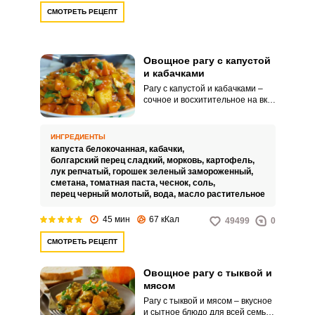
СМОТРЕТЬ РЕЦЕПТ
Овощное рагу с капустой
и кабачками
Рагу с капустой и кабачками –
сочное и восхитительное на вкус
угощение, которое можно
подавать к столу в качестве
гарнира к мясным и рыбным
ИНГРЕДИЕНТЫ
блюдам. Удачное сочетание
капуста белокочанная,
кабачки,
всех ингредиентов – залог
болгарский перец сладкий,
морковь,
картофель,
отличного результата в виде
лук репчатый,
горошек зеленый замороженный,
аппетитного и ароматного
сметана,
томатная паста,
чеснок,
соль,
овощного рагу.
перец черный молотый,
вода,
масло растительное
45 мин
67 кКал
49499
0
СМОТРЕТЬ РЕЦЕПТ
Овощное рагу с тыквой и
мясом
Рагу с тыквой и мясом – вкусное
и сытное блюдо для всей семьи!