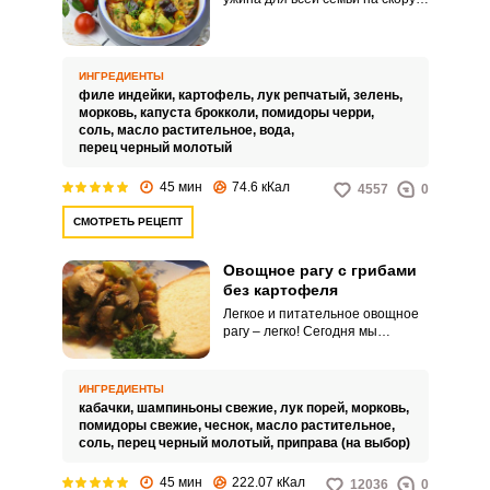
руку. Мясо индейки содержит
необходимую суточную дозу
белка, а овощи насыщают и
позволяют чувствовать сытость
ИНГРЕДИЕНТЫ
даже от небольшой порции.
филе индейки,
картофель,
лук репчатый,
зелень,
Запомнить меня
морковь,
капуста брокколи,
помидоры черри,
соль,
масло растительное,
вода,
перец черный молотый
ВХОД
45 мин
74.6 кКал
4557
0
ЕЩЕ НЕ ЗАРЕГИСТРИРОВАННЫ?
СМОТРЕТЬ РЕЦЕПТ
Забыли пароль?
Овощное рагу с грибами
без картофеля
Легкое и питательное овощное
рагу – легко! Сегодня мы
приготовим овощное рагу с
грибами и кабачком – оно
выступит отличным гарниром к
ИНГРЕДИЕНТЫ
разнообразным мясным
кабачки,
шампиньоны свежие,
лук порей,
морковь,
блюдам, а также послужит
помидоры свежие,
чеснок,
масло растительное,
сытным обедом или ужином без
соль,
перец черный молотый,
приправа (на выбор)
содержания мяса, ведь грибы
отлично его заменяют.
45 мин
222.07 кКал
12036
0
Получается быстро, легко и