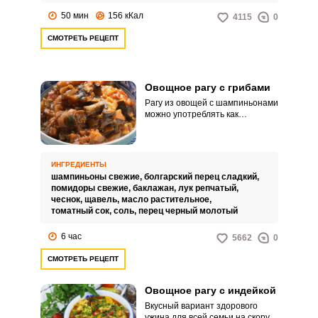
50 мин
156 кКал
4115
0
СМОТРЕТЬ РЕЦЕПТ
Овощное рагу с грибами
Рагу из овощей с шампиньонами
можно употреблять как
самостоятельное блюдо, а
можно есть в виде теплого
салата к мясу и гарниру.
Баклажаны придают слегка
ВХОД НА САЙТ
РЕГИСТРАЦИЯ
ИНГРЕДИЕНТЫ
острую нотку, поэтому перца и
шампиньоны свежие,
болгарский перец сладкий,
чеснока много не понадобится.
помидоры свежие,
баклажан,
лук репчатый,
чеснок,
щавель,
масло растительное,
Войдите
томатный сок,
соль,
перец черный молотый
с помощью социальных сетей:
6 час
5662
0
СМОТРЕТЬ РЕЦЕПТ
или
Овощное рагу с индейкой
Вкусный вариант здорового
ужина для всей семьи на скорую