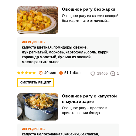
Овощное рагу без жарки
Овощное рагу из свежих овощей
без жарки – это отличный
вариант полезного обеда или
ужина. Большое разнообразие
овощей, тушеных в овощном
бульоне с добавлением карри и
ИНГРЕДИЕНТЫ
кориандра как нельзя кстати,
капуста цветная,
помидоры свежие,
придутся для сторонников
лук репчатый,
морковь,
картофель,
соль,
карри,
правильного питания и для тех,
кориандр молотый,
бульон из овощей,
кто не употребляет мясные
масло растительное
продукты.
40 мин
51.1 кКал
19405
1
СМОТРЕТЬ РЕЦЕПТ
Овощное рагу с капустой
в мультиварке
Овощное рагу – простое в
приготовлении блюдо.
Использование мультиварки
значительно упрощает этот
процесс.
ИНГРЕДИЕНТЫ
капуста белокочанная,
кабачки,
баклажан,