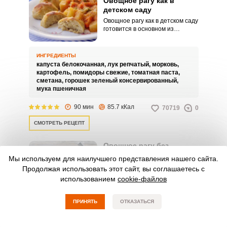
Овощное рагу как в
детском саду
Овощное рагу как в детском саду
готовится в основном из
капусты, картофеля, моркови и
лука, только самым щадящим
способом, то есть тушением.
ИНГРЕДИЕНТЫ
Важно, чтобы овощи стали
капуста белокочанная,
лук репчатый,
морковь,
очень мягкими.
картофель,
помидоры свежие,
томатная паста,
сметана,
горошек зеленый консервированный,
мука пшеничная
90 мин
85.7 кКал
70719
0
СМОТРЕТЬ РЕЦЕПТ
Овощное рагу без
кабачков
Мы используем для наилучшего представления нашего сайта.
С большим желанием хочу
Продолжая использовать этот сайт, вы соглашаетесь с
поделиться с вами рецептом
использованием
cookie-файлов
ароматного овощного рагу без
кабачков. Овощное рагу
получается сытным и очень
ИНГРЕДИЕНТЫ
ПРИНЯТЬ
ОТКАЗАТЬСЯ
вкусным.
болгарский перец сладкий,
баклажан,
картофель,
лук репчатый,
помидоры свежие,
перец чили,
масло оливковое,
морковь,
чеснок,
кинза,