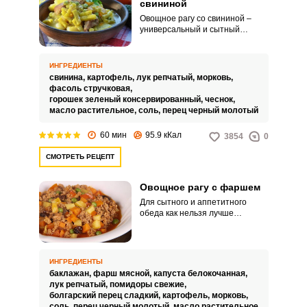
свининой
Овощное рагу со свининой –
универсальный и сытный
вариант, подходящий для
вашего обеда или ужина. Рагу
хорошо тем, что к нему не нужно
ИНГРЕДИЕНТЫ
дополнительно готовить гарнир.
свинина,
картофель,
лук репчатый,
морковь,
фасоль стручковая,
горошек зеленый консервированный,
чеснок,
масло растительное,
соль,
перец черный молотый
60 мин
95.9 кКал
3854
0
СМОТРЕТЬ РЕЦЕПТ
Овощное рагу с фаршем
Для сытного и аппетитного
обеда как нельзя лучше
подойдет овощное рагу с
фаршем. Блюдо можно
подавать как самостоятельное,
а также в качестве гарнира.
ИНГРЕДИЕНТЫ
баклажан,
фарш мясной,
капуста белокочанная,
лук репчатый,
помидоры свежие,
болгарский перец сладкий,
картофель,
морковь,
соль,
перец черный молотый,
масло растительное