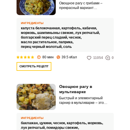
Овощное рагу с грибами –
прекрасный вариант
повседневного ужина. Такое рагу
можно подавать в качестве
гарнира, а также в качестве
ИНГРЕДИЕНТЫ
самостоятельного блюда.
капуста белокочанная,
картофель,
кабачки,
морковь,
шампиньоны свежие,
лук репчатый,
болгарский перец сладкий,
чеснок,
масло растительное,
паприка,
перец черный молотый,
соль
80 мин
39.5 кКал
11054
0
СМОТРЕТЬ РЕЦЕПТ
Овощное рагу в
мультиварке
Быстрый и элементарный
гарнир в мультиварке – это
овощное рагу. В него можно
использовать даже
замороженные овощи, как
ИНГРЕДИЕНТЫ
правило, они уже нарезаны.
баклажан,
цукини,
чеснок,
картофель,
морковь,
лук репчатый,
помидоры свежие,