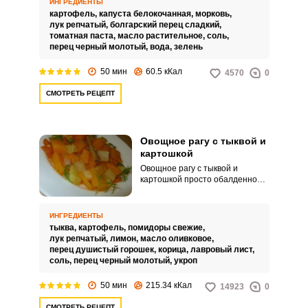
ИНГРЕДИЕНТЫ
мясом, курицей и рыбой.
картофель,
капуста белокочанная,
морковь,
Сочетание капусты и картофеля
лук репчатый,
болгарский перец сладкий,
в рагу является
томатная паста,
масло растительное,
соль,
беспроигрышным и практически
перец черный молотый,
вода,
зелень
самодостаточным.
50 мин
60.5 кКал
4570
0
СМОТРЕТЬ РЕЦЕПТ
Овощное рагу с тыквой и
картошкой
Овощное рагу с тыквой и
картошкой просто обалденное!
Тыква – очень полезный овощ,
который отличается еще и
невероятной универсальностью.
ИНГРЕДИЕНТЫ
Из тыквы можно приготовить как
тыква,
картофель,
помидоры свежие,
сладкий пирог на десерт, так и
лук репчатый,
лимон,
масло оливковое,
овощное рагу на обед.
перец душистый горошек,
корица,
лавровый лист,
соль,
перец черный молотый,
укроп
50 мин
215.34 кКал
14923
0
СМОТРЕТЬ РЕЦЕПТ