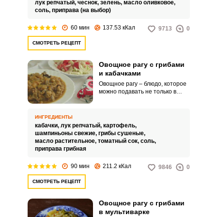
лук репчатый,
чеснок,
зелень,
масло оливковое,
соль,
приправа (на выбор)
60 мин
137.53 кКал
9713
0
СМОТРЕТЬ РЕЦЕПТ
Овощное рагу с грибами
и кабачками
Овощное рагу – блюдо, которое
можно подавать не только в
качестве полноценного легкого
ужина или обеда, но и в
качестве гарнира. Рецепт,
ИНГРЕДИЕНТЫ
который представлен вашему
кабачки,
лук репчатый,
картофель,
вниманию, не является
шампиньоны свежие,
грибы сушеные,
классическим, поскольку он
масло растительное,
томатный сок,
соль,
сочетает в себе несколько видов
приправа грибная
грибов, кабачки и картофель.
90 мин
211.2 кКал
9846
0
СМОТРЕТЬ РЕЦЕПТ
Овощное рагу с грибами
в мультиварке