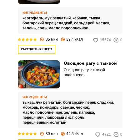
попробовать приготовить!
Перед вами снова стоит
дилемма – что полезного можно
ИНГРЕДИЕНТЫ
приготовить на обед или ужин?
картофель,
лук репчатый,
кабачки,
тыква,
Даем подсказку – это овощное
болгарский перец сладкий,
сельдерей,
чеснок,
рагу! Сочные овощи, такие как
зелень,
соль,
масло подсолнечное
тыква, кабачок и перец отлично
дополняют вкус картофеля.
35 мин
39.4 кКал
15674
0
Чеснок и сельдерей придает
овощам пикантность и
СМОТРЕТЬ РЕЦЕПТ
приятный аромат.
Овощное рагу с тыквой
Овощное рагу с тыквой
наполнено
витаминами E, A, C, D, T, PP, F, B
и полезными микроэлементами.
Его можно включать в постное и
диетическое меню.
ИНГРЕДИЕНТЫ
тыква,
лук репчатый,
болгарский перец сладкий,
морковь,
помидоры свежие,
чеснок,
масло подсолнечное,
зелень,
паприка,
перец чили,
лавровый лист,
соль,
перец черный молотый
80 мин
44.5 кКал
4721
0