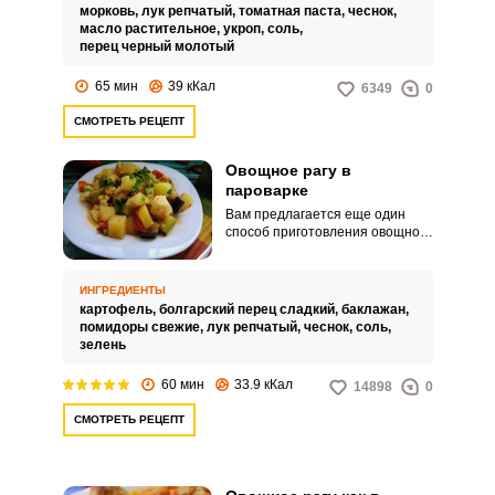
морковь,
лук репчатый,
томатная паста,
чеснок,
масло растительное,
укроп,
соль,
перец черный молотый
65 мин
39 кКал
6349
0
СМОТРЕТЬ РЕЦЕПТ
Овощное рагу в
пароварке
Вам предлагается еще один
способ приготовления овощного
рагу. Готовим в пароварке.
ИНГРЕДИЕНТЫ
картофель,
болгарский перец сладкий,
баклажан,
помидоры свежие,
лук репчатый,
чеснок,
соль,
зелень
60 мин
33.9 кКал
14898
0
СМОТРЕТЬ РЕЦЕПТ