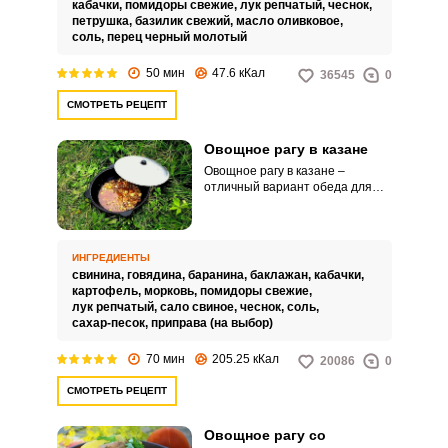
кабачки,
помидоры свежие,
лук репчатый,
чеснок,
рецепте вам предлагается
петрушка,
базилик свежий,
масло оливковое,
приготовить овощное рагу из
соль,
перец черный молотый
кабачков, помидоров и лука.
50 мин
47.6 кКал
36545
0
СМОТРЕТЬ РЕЦЕПТ
Овощное рагу в казане
Овощное рагу в казане –
отличный вариант обеда для
всей семьи. Казан позволяет
равномерно нагревать блюдо,
именно поэтому ингредиенты не
разваливаются, остаются
ИНГРЕДИЕНТЫ
крепкими, но при этом нежными.
свинина,
говядина,
баранина,
баклажан,
кабачки,
картофель,
морковь,
помидоры свежие,
лук репчатый,
сало свиное,
чеснок,
соль,
сахар-песок,
приправа (на выбор)
70 мин
205.25 кКал
20086
0
СМОТРЕТЬ РЕЦЕПТ
Овощное рагу со