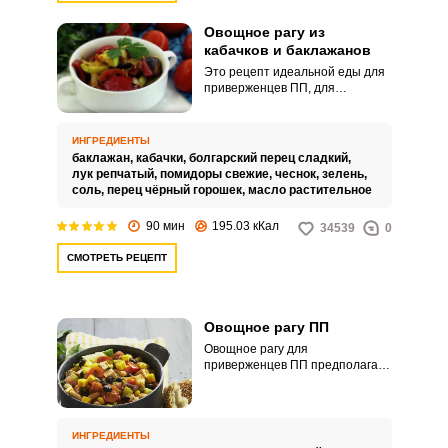
Овощное рагу из
кабачков и баклажанов
Это рецепт идеальной еды для
приверженцев ПП, для
нуждающихся в диетическом
питании и для тех, кто
соблюдает пост. По своему вкусу
ИНГРЕДИЕНТЫ
можете изменить количество
баклажан,
кабачки,
болгарский перец сладкий,
продуктов и добавить в рагу
лук репчатый,
помидоры свежие,
чеснок,
зелень,
любые специи и травы.
соль,
перец чёрный горошек,
масло растительное
90 мин
195.03 кКал
34539
0
СМОТРЕТЬ РЕЦЕПТ
Овощное рагу ПП
Овощное рагу для
приверженцев ПП предполагает
использование овощей с
небольшим содержание
крахмалистых веществ и
ограниченное количество
ИНГРЕДИЕНТЫ
растительного масла. В данном