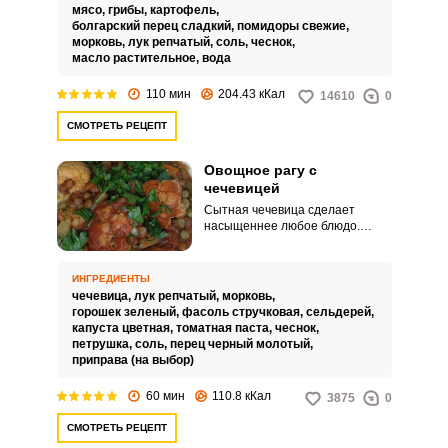
ингредиентов с помощью
мясо,
грибы,
картофель,
незаменимой кухонной
болгарский перец сладкий,
помидоры свежие,
помощницы.
морковь,
лук репчатый,
соль,
чеснок,
масло растительное,
вода
110 мин
204.43 кКал
14610
0
СМОТРЕТЬ РЕЦЕПТ
Овощное рагу с
чечевицей
Сытная чечевица сделает
насыщеннее любое блюдо.
Попробуйте овощное рагу с
бобовыми.
ИНГРЕДИЕНТЫ
чечевица,
лук репчатый,
морковь,
горошек зеленый,
фасоль стручковая,
сельдерей,
капуста цветная,
томатная паста,
чеснок,
петрушка,
соль,
перец черный молотый,
приправа (на выбор)
60 мин
110.8 кКал
3875
0
СМОТРЕТЬ РЕЦЕПТ