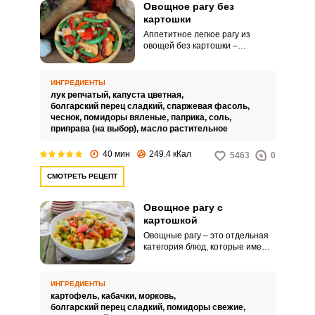
Овощное рагу без
картошки
Аппетитное легкое рагу из
овощей без картошки –
прекрасный гарнир, который
довольно быстро готовится.
Такое блюдо можно подать как
ИНГРЕДИЕНТЫ
самостоятельное блюдо или с
лук репчатый,
капуста цветная,
нежирным мясом, тогда можно
болгарский перец сладкий,
спаржевая фасоль,
будет считать прием пищи
чеснок,
помидоры вяленые,
паприка,
соль,
довольно диетическим.
приправа (на выбор),
масло растительное
40 мин
249.4 кКал
5463
0
СМОТРЕТЬ РЕЦЕПТ
Овощное рагу с
картошкой
Овощные рагу – это отдельная
категория блюд, которые имеют
одно название и совершенно
разные рецептуры и способы
приготовления. В процессе
ИНГРЕДИЕНТЫ
кулинарного становления
картофель,
кабачки,
морковь,
каждый кулинар находит рецепт,
болгарский перец сладкий,
помидоры свежие,
который ему по душе.