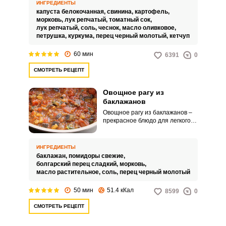
и готовый гарнир.
ИНГРЕДИЕНТЫ
капуста белокочанная,
свинина,
картофель,
морковь,
лук репчатый,
томатный сок,
лук репчатый,
соль,
чеснок,
масло оливковое,
петрушка,
куркума,
перец черный молотый,
кетчуп
60 мин
6391
0
СМОТРЕТЬ РЕЦЕПТ
Овощное рагу из
баклажанов
Овощное рагу из баклажанов –
прекрасное блюдо для легкого и
полезного ужина. Яркий,
насыщенный вкус и пряный
аромат не оставят
ИНГРЕДИЕНТЫ
равнодушными даже гурманов!
баклажан,
помидоры свежие,
болгарский перец сладкий,
морковь,
масло растительное,
соль,
перец черный молотый
50 мин
51.4 кКал
8599
0
СМОТРЕТЬ РЕЦЕПТ