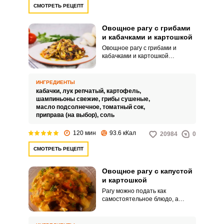
СМОТРЕТЬ РЕЦЕПТ
Овощное рагу с грибами
и кабачками и картошкой
Овощное рагу с грибами и
кабачками и картошкой
отличается от других вариантов
тем, что в обычный состав
продуктов добавлены грибы.
ИНГРЕДИЕНТЫ
Помимо аромата, блюдо
кабачки,
лук репчатый,
картофель,
получается более сытным и в
шампиньоны свежие,
грибы сушеные,
него можно не добавлять мясо.
масло подсолнечное,
томатный сок,
приправа (на выбор),
соль
120 мин
93.6 кКал
20984
0
СМОТРЕТЬ РЕЦЕПТ
Овощное рагу с капустой
и картошкой
Рагу можно подать как
самостоятельное блюдо, а
также использовать как вкусный
и довольно сытный гарнир: оно
отлично сочетается с красны