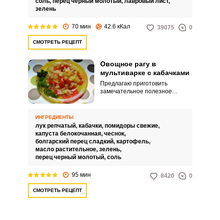
соль,
перец черный молотый,
лавровый лист,
зелень
70 мин
42.6 кКал
39075
0
СМОТРЕТЬ РЕЦЕПТ
Овощное рагу в
мультиварке с кабачками
Предлагаю приготовить
замечательное полезное
овощное блюдо в мультиварке.
Овощное рагу получается
необыкновенным по вкусу и
ИНГРЕДИЕНТЫ
очень ароматным.
лук репчатый,
кабачки,
помидоры свежие,
капуста белокочанная,
чеснок,
болгарский перец сладкий,
картофель,
масло растительное,
зелень,
перец черный молотый,
соль
95 мин
8420
0
СМОТРЕТЬ РЕЦЕПТ