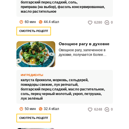
болгарский перец сладкий,
соль,
приправа (на выбор),
фасоль консервированная,
масло растительное
60 мин
44.4 кКал
6280
0
СМОТРЕТЬ РЕЦЕПТ
Овощное рагу в духовке
Овощное рагу, запеченное в
духовке, получается более
полезным, поскольку овощи не
нужно обжаривать на сковороде
в большом количестве
растительного масла. Также нет
ИНГРЕДИЕНТЫ
нужды стоять и мешать, чтобы
капуста брокколи,
морковь,
сельдерей,
рагу не пригорало, это экономит
помидоры свежие,
лук репчатый,
хозяйкам некоторое время.
болгарский перец сладкий,
масло растительное,
соль,
перец черный молотый,
укроп,
петрушка,
лук зелёный
50 мин
32.4 кКал
6248
0
СМОТРЕТЬ РЕЦЕПТ