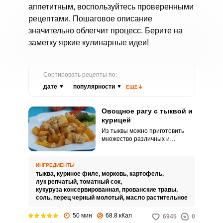
аппетитным, воспользуйтесь проверенными
рецептами. Пошаговое описание
значительно облегчит процесс. Берите на
заметку яркие кулинарные идеи!
Сортировать рецепты по:
дате
популярности
ЕЩЕ
Овощное рагу с тыквой и
курицей
Из тыквы можно приготовить
множество различных и
интересных блюд, одно из них –
рагу. Овощное рагу с тыквой и
курицей – нежное и очень
ИНГРЕДИЕНТЫ
вкусное блюдо, которое
тыква,
куриное филе,
морковь,
картофель,
порадует всех членов семьи.
лук репчатый,
томатный сок,
кукуруза консервированная,
прованские травы,
соль,
перец черный молотый,
масло растительное
50 мин
68.8 кКал
6945
0