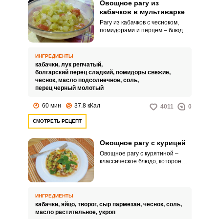
Овощное рагу из
кабачков в мультиварке
Рагу из кабачков с чесноком,
помидорами и перцем – блюдо
для веганов, а также для тех, кто
следит за обилием овощей в
своем рационе. Его вкусно есть в
ИНГРЕДИЕНТЫ
холодном виде после того, как
кабачки,
лук репчатый,
рагу часа два настоится в
болгарский перец сладкий,
помидоры свежие,
холодильнике и овощи
чеснок,
масло подсолнечное,
соль,
пропитаются запахом и вкусом
перец черный молотый
друг друга.
60 мин
37.8 кКал
4011
0
СМОТРЕТЬ РЕЦЕПТ
Овощное рагу с курицей
Овощное рагу с курятиной –
классическое блюдо, которое
знакомо многим из нас с
детства. Куриное филе
добавляется к цукини, луку,
помидорам и моркови для вкуса
ИНГРЕДИЕНТЫ
и сытности.
кабачки,
яйцо,
творог,
сыр пармезан,
чеснок,
соль,
масло растительное,
укроп