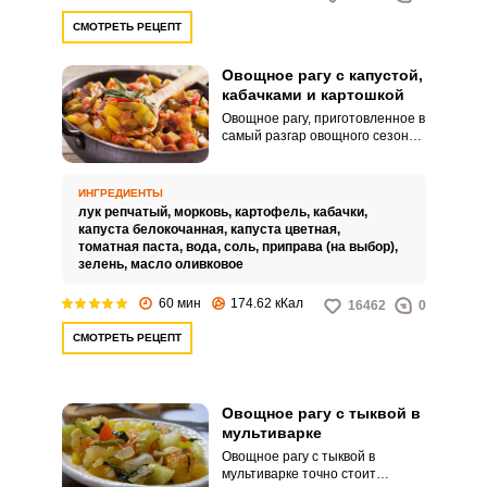
очень вкусно!
СМОТРЕТЬ РЕЦЕПТ
Овощное рагу с капустой,
кабачками и картошкой
Овощное рагу, приготовленное в
самый разгар овощного сезона
– это полезное блюдо, которое
как нельзя, кстати, придется к
мясному или рыбному блюдам, а
ИНГРЕДИЕНТЫ
также может с достоинством их
лук репчатый,
морковь,
картофель,
кабачки,
заменить. Большое
капуста белокочанная,
капуста цветная,
разнообразие свежих овощей:
томатная паста,
вода,
соль,
приправа (на выбор),
сытный картофель и
зелень,
масло оливковое
диетический кабачок, отлично
сочетаются с морковью, цветной
60 мин
174.62 кКал
16462
0
и белокочанной капустой.
СМОТРЕТЬ РЕЦЕПТ
Овощное рагу с тыквой в
мультиварке
Овощное рагу с тыквой в
мультиварке точно стоит