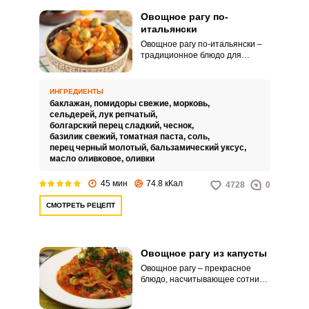
Овощное рагу по-
итальянски
Овощное рагу по-итальянски –
традиционное блюдо для
Сицилии. Приготовить его легко,
а подавать к столу можно как в
горячем, так и в холодном виде.
ИНГРЕДИЕНТЫ
баклажан,
помидоры свежие,
морковь,
сельдерей,
лук репчатый,
болгарский перец сладкий,
чеснок,
базилик свежий,
томатная паста,
соль,
перец черный молотый,
бальзамический уксус,
масло оливковое,
оливки
45 мин
74.8 кКал
4728
0
СМОТРЕТЬ РЕЦЕПТ
Овощное рагу из капусты
Овощное рагу – прекрасное
блюдо, насчитывающее сотни
рецептов. Главное, что все
рецепты рагу – правильные,