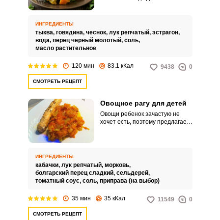
Рецепт простой, а рагу
получается насыщенным, с
приятным сладковатым
ИНГРЕДИЕНТЫ
привкусом. Тыква прекрасно
тыква,
говядина,
чеснок,
лук репчатый,
эстрагон,
сочетается с любым видом
вода,
перец черный молотый,
соль,
мяса, в том числе с говядиной.
масло растительное
120 мин
83.1 кКал
9438
0
СМОТРЕТЬ РЕЦЕПТ
Овощное рагу для детей
Овощи ребенок зачастую не
хочет есть, поэтому предлагаем
приготовить из этих сезонных
овощей вкусное блюдо – рагу.
Готовим из кабачка, сладкого
перца, моркови и лука.
ИНГРЕДИЕНТЫ
кабачки,
лук репчатый,
морковь,
болгарский перец сладкий,
сельдерей,
томатный соус,
соль,
приправа (на выбор)
35 мин
35 кКал
11549
0
СМОТРЕТЬ РЕЦЕПТ