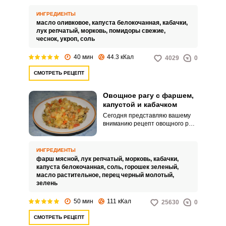
поскольку можно сочетать
между собой совершенно
ИНГРЕДИЕНТЫ
любые овощи.
масло оливковое,
капуста белокочанная,
кабачки,
лук репчатый,
морковь,
помидоры свежие,
чеснок,
укроп,
соль
40 мин
44.3 кКал
4029
0
СМОТРЕТЬ РЕЦЕПТ
Овощное рагу с фаршем,
капустой и кабачком
Сегодня представляю вашему
вниманию рецепт овощного рагу
с фаршем, капустой и кабачком.
Вариантов приготовления
овощного рагу довольно много.
ИНГРЕДИЕНТЫ
фарш мясной,
лук репчатый,
морковь,
кабачки,
капуста белокочанная,
соль,
горошек зеленый,
масло растительное,
перец черный молотый,
зелень
50 мин
111 кКал
25630
0
СМОТРЕТЬ РЕЦЕПТ