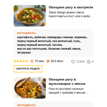
Овощное рагу в кастрюле
Такое блюдо можно смело
приготовить в пост или к любому
другому случаю. Ароматное рагу
за счёт чесночной приправы, а
вкусное за счёт медленного
томления в кастрюле.
ИНГРЕДИЕНТЫ
картофель,
кабачки,
помидоры свежие,
морковь,
перец черный молотый,
лук репчатый,
соль,
перец черный молотый,
чеснок,
масло растительное,
базилик свежий,
кинза,
петрушка
70 мин
39.9 кКал
21826
0
СМОТРЕТЬ РЕЦЕПТ
Овощное рагу в
мультиварке с мясом
Рагу из кусочков тушеных
овощей с грибами и мясом -
ароматное горячее блюдо. Оно
сытное и при этом его легко
приготовить из самых простых
ИНГРЕДИЕНТЫ