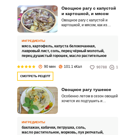
Овощное рагу с капустой
и картошкой, и мясом
Овощное рагу с капустой и
картошкой, и мясом, как из
простых и доступных
ингредиентов, будет у вас
вкусным и сытным блюдом для
ИНГРЕДИЕНТЫ
семьи. Для рагу, согласно
мясо,
картофель,
капуста белокочанная,
классическим правилам, все
лавровый лист,
соль,
перец чёрный молотый,
ингредиенты обжариваются, а
перец душистый горошек,
масло растительное
затем тушатся с небольшим
количеством воды, благодаря
90 мин
101.1 кКал
90788
1
чему, кусочки овощей
сохраняются целыми.
СМОТРЕТЬ РЕЦЕПТ
Овощное рагу тушеное
Особенно летом в сезон овощей
хочется их подтушить и
приготовить что-то вкусное и
полезное, например, горячее
рагу. Тушить овощи будем со
сметаной, без томатов, поэтому
ИНГРЕДИЕНТЫ
блюдо получится без кислинки
баклажан,
кабачки,
петрушка,
соль,
помидоров со сливочным
масло растительное,
морковь,
лук репчатый,
вкусом.