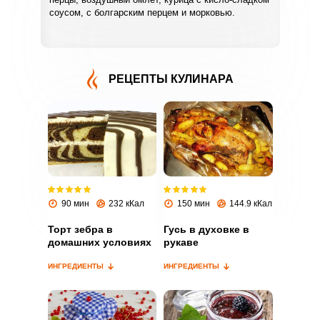
соусом, с болгарским перцем и морковью.
РЕЦЕПТЫ КУЛИНАРА
ВХОД НА САЙТ
РЕГИСТРАЦИЯ
Войдите
с помощью социальных сетей:
90 мин
232 кКал
150 мин
144.9 кКал
Торт зебра в
Гусь в духовке в
домашних условиях
рукаве
или
ИНГРЕДИЕНТЫ
ИНГРЕДИЕНТЫ