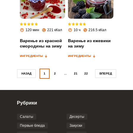
Запомнить меня
120 мин
221 кКал
10 ч
216.5 кКал
ВХОД
Варенье из красной
Варенье из ежевики
ЕЩЕ НЕ ЗАРЕГИСТРИРОВАННЫ?
смородины на зиму
на зиму
Забыли пароль?
ИНГРЕДИЕНТЫ
ИНГРЕДИЕНТЫ
НАЗАД
1
2
...
21
22
ВПЕРЕД
Рубрики
Салаты
Десерты
Первые блюда
Закуски