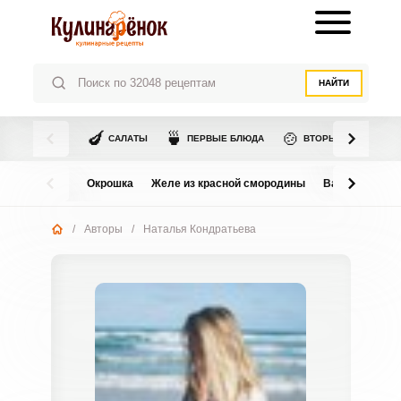
НАЙТИ
🍆
🍵
🍲
САЛАТЫ
ПЕРВЫЕ БЛЮДА
ВТОРЫЕ БЛЮДА
Окрошка
Желе из красной смородины
Варенье из в
/
Авторы
/
Наталья Кондратьева