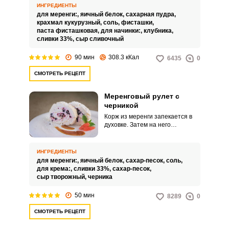
нежная внутри, ароматные
ИНГРЕДИЕНТЫ
фисташки, воздушный крем из
для меренги:,
яичный белок,
сахарная пудра,
сливочного сыра и сливок и в
крахмал кукурузный,
соль,
фисташки,
дополнении ко всему сочная,
паста фисташковая,
для начинки:,
клубника,
сладкая клубника.
сливки 33%,
сыр сливочный
90 мин
308.3 кКал
6435
0
СМОТРЕТЬ РЕЦЕПТ
Меренговый рулет с
черникой
Корж из меренги запекается в
духовке. Затем на него
выкладывается крем из
творожного сыра, сахара и
сливок.
ИНГРЕДИЕНТЫ
для меренги:,
яичный белок,
сахар-песок,
соль,
для крема:,
сливки 33%,
сахар-песок,
сыр творожный,
черника
50 мин
8289
0
СМОТРЕТЬ РЕЦЕПТ