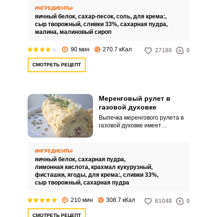
творожного сыра сделает
ИНГРЕДИЕНТЫ
десерт очень нежным и
яичный белок,
сахар-песок,
соль,
для крема:,
воздушным.
сыр творожный,
сливки 33%,
сахарная пудра,
малина,
малиновый сироп
90 мин
270.7 кКал
27180
0
СМОТРЕТЬ РЕЦЕПТ
Меренговый рулет в
газовой духовке
Выпечка меренгового рулета в
газовой духовке имеет
некоторые особенности, ведь
минимальная температура в
такой духовке не
ИНГРЕДИЕНТЫ
устанавливается ниже 150°С.
яичный белок,
сахарная пудра,
Желательно иметь термометр.
лимонная кислота,
крахмал кукурузный,
фисташки,
ягоды,
для крема:,
сливки 33%,
сыр творожный,
сахарная пудра
210 мин
308.7 кКал
61048
0
СМОТРЕТЬ РЕЦЕПТ