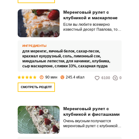
Меренговый рулет с
клубникой и маскарпоне
Если вы любите всемирно
известный десерт Павлова, то
смело готовьте меренговый
рулет с клубникой и маскарпоне.
Хрустящая корочка меренги,
ИНГРЕДИЕНТЫ
миндальные лепестки, сочная
для меренги:,
яичный белок,
сахар-песок,
клубника и всего полчаса на
крахмал кукурузный,
соль,
лимонный сок,
приготовление этого чуда
миндальные лепестки,
для начинки:,
клубника,
кондитерского искусства.
сыр маскарпоне,
сливки 33%,
сахарная пудра
90 мин
245.4 кКал
6100
0
СМОТРЕТЬ РЕЦЕПТ
Меренговый рулет с
клубникой и фисташками
Очень вкусным получается
меренговый рулет с клубникой и
фисташками. Сладкая меренга с
хрустящей корочкой при этом