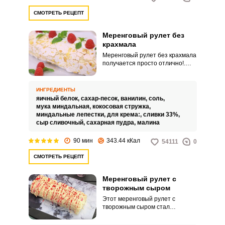
СМОТРЕТЬ РЕЦЕПТ
Меренговый рулет без
крахмала
Меренговый рулет без крахмала
получается просто отлично!.
Крахмал добавляется в меренгу
для удерживания влаги и
придания ей мягкой текстуры
ИНГРЕДИЕНТЫ
суфле с хрустящей корочкой, в
яичный белок,
сахар-песок,
ванилин,
соль,
отличие от обычного безе.
мука миндальная,
кокосовая стружка,
миндальные лепестки,
для крема:,
сливки 33%,
сыр сливочный,
сахарная пудра,
малина
90 мин
343.44 кКал
54111
0
СМОТРЕТЬ РЕЦЕПТ
Меренговый рулет с
творожным сыром
Этот меренговый рулет с
творожным сыром стал
популярен по простоте
приготовления. Крем на основе