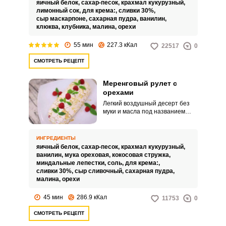
яичный белок,
сахар-песок,
крахмал кукурузный,
начинка из маскарпоне не
лимонный сок,
для крема:,
сливки 30%,
оставит вас равнодушными.
сыр маскарпоне,
сахарная пудра,
ванилин,
клюква,
клубника,
малина,
орехи
55 мин
227.3 кКал
22517
0
СМОТРЕТЬ РЕЦЕПТ
Меренговый рулет с
орехами
Легкий воздушный десерт без
муки и масла под названием
“Меренговый рулет с орехами”
покорит вас. Нежная сливочная
начинка из сыра и сливок не
ИНГРЕДИЕНТЫ
оставит вас равнодушными.
яичный белок,
сахар-песок,
крахмал кукурузный,
ванилин,
мука ореховая,
кокосовая стружка,
миндальные лепестки,
соль,
для крема:,
сливки 30%,
сыр сливочный,
сахарная пудра,
малина,
орехи
45 мин
286.9 кКал
11753
0
СМОТРЕТЬ РЕЦЕПТ