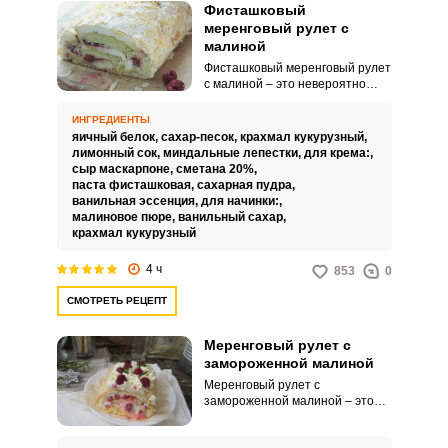
Фисташковый
меренговый рулет с
малиной
Фисташковый меренговый рулет
с малиной – это невероятно
вкусный, приятный и воздушный
десерт для ваших праздников и
ИНГРЕДИЕНТЫ
дружных чаепитий в семейном
яичный белок,
сахар-песок,
крахмал кукурузный,
кругу. Кроме того, такое
лимонный сок,
миндальные лепестки,
для крема:,
лакомство на основе
сыр маскарпоне,
сметана 20%,
нежнейшей меренги,
паста фисташковая,
сахарная пудра,
получается очень
ванильная эссенция,
для начинки:,
привлекательным и эффектным.
малиновое пюре,
ванильный сахар,
крахмал кукурузный
4 ч
853
0
СМОТРЕТЬ РЕЦЕПТ
Меренговый рулет с
замороженной малиной
Меренговый рулет с
замороженной малиной – это
невероятно вкусный, приятный
и воздушный десерт для ваших