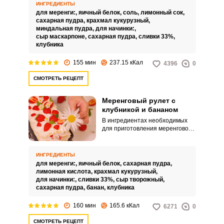
масла. А в тандеме с воздушным
ИНГРЕДИЕНТЫ
кремом из маскарпоне и
для меренги:,
яичный белок,
соль,
лимонный сок,
взбитых сливок просто тает во
сахарная пудра,
крахмал кукурузный,
рту.
миндальная пудра,
для начинки:,
сыр маскарпоне,
сахарная пудра,
сливки 33%,
клубника
Запомнить меня
155 мин
237.15 кКал
4396
0
ВХОД
СМОТРЕТЬ РЕЦЕПТ
ЕЩЕ НЕ ЗАРЕГИСТРИРОВАННЫ?
Меренговый рулет с
клубникой и бананом
Забыли пароль?
В ингредиентах необходимых
для приготовления меренгового
рулета отсутствует мука,
поэтому данный десерт
идеально подходит для тех, у
ИНГРЕДИЕНТЫ
кого непереносимость глютена.
для меренги:,
яичный белок,
сахарная пудра,
При этом он абсолютно не
лимонная кислота,
крахмал кукурузный,
уступает по своим вкусовым
для начинки:,
сливки 33%,
сыр творожный,
качествам десертам,
сахарная пудра,
банан,
клубника
приготовленным с
использованием пшеничной
160 мин
165.6 кКал
6271
0
муки.
СМОТРЕТЬ РЕЦЕПТ