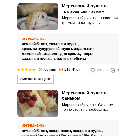
Меренговый рулет с
творожным кремом
Меренговый рулет с творожным
кремом прост вкусен и
понравится вашим домочадцам!
Легкий воздушный десерт без
муки и масла станет вашим
ИНГРЕДИЕНТЫ
фаворитом среди праздничных
яичный белок,
сахарная пудра,
десертов. Нежная начинка из
крахмал кукурузный,
мука миндальная,
творога не оставит вас
лимонный сок,
соль,
для крема:,
творог,
равнодушными.
сахарная пудра,
ванилин,
клубника
65 мин
216 кКал
20563
0
СМОТРЕТЬ РЕЦЕПТ
Меренговый рулет с
бананом
Меренговый рулет с бананом
точно стоит попробовать
приготовить! Лёгкие и
воздушные десерты из меренга
как нельзя лучше подойдут для
ИНГРЕДИЕНТЫ
особых случаев и званых
яичный белок,
сахар-песок,
сахарная пудра,
вечеров. Приготовить их не так
сливки 30%,
сливки 33%,
сливки 26%,
банан,