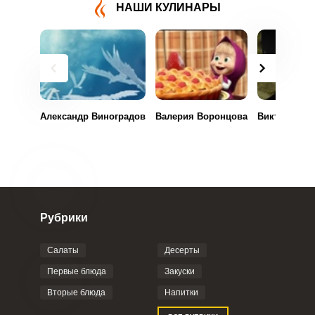
НАШИ КУЛИНАРЫ
Александр Виноградов
Валерия Воронцова
Виктория Гу
Рубрики
Салаты
Десерты
Первые блюда
Закуски
Вторые блюда
Напитки