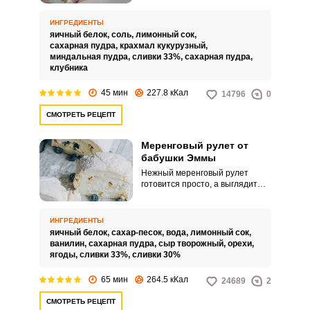
не жалует сладкое. Кроме того,
рулет достаточно легкий и
ИНГРЕДИЕНТЫ
прекрасно подойдет, чтобы и
яичный белок,
соль,
лимонный сок,
полакомиться, и не перегрузить
сахарная пудра,
крахмал кукурузный,
трапезу.
миндальная пудра,
сливки 33%,
сахарная пудра,
клубника
45 мин
227.8 кКал
14796
0
СМОТРЕТЬ РЕЦЕПТ
Меренговый рулет от
бабушки Эммы
Нежный меренговый рулет
готовится просто, а выглядит
потрясающе. Воздушная
меренга очень удачно
сочетается с тающим во рту
ИНГРЕДИЕНТЫ
сливочным кремом, а ягодная
яичный белок,
сахар-песок,
вода,
лимонный сок,
кислинка оттеняет сладость и
ванилин,
сахарная пудра,
сыр творожный,
орехи,
приятно освежает.
ягоды,
сливки 33%,
сливки 30%
65 мин
264.5 кКал
24689
2
СМОТРЕТЬ РЕЦЕПТ