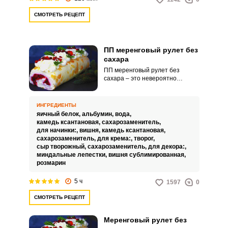
СМОТРЕТЬ РЕЦЕПТ
ПП меренговый рулет без
сахара
ПП меренговый рулет без
сахара – это невероятно
вкусный, нежный и совершенно
не вредный для фигуры десерт.
Такое лакомство отличается
ИНГРЕДИЕНТЫ
невысокой калорийностью,
яичный белок,
альбумин,
вода,
удивительной воздушностью и
камедь ксантановая,
сахарозаменитель,
привлекательным внешним
для начинки:,
вишня,
камедь ксантановая,
видом.
сахарозаменитель,
для крема:,
творог,
сыр творожный,
сахарозаменитель,
для декора:,
миндальные лепестки,
вишня сублимированная,
розмарин
5 ч
1597
0
СМОТРЕТЬ РЕЦЕПТ
Меренговый рулет без