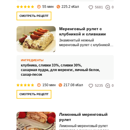
по вкусу каждому, даже самому
55 мин
225.2 кКал
5681
0
придирчивому, члену семьи.
СМОТРЕТЬ РЕЦЕПТ
Меренговый рулет с
клубникой и сливками
Знаменитый нежный
меренговый рулет с клубникой
идеален для приема гостей.
Вкусный воздушный десерт
никого не сможет оставить
ИНГРЕДИЕНТЫ
равнодушным.
клубника,
сливки 33%,
сливки 30%,
сахарная пудра,
для меренги:,
яичный белок,
сахар-песок
150 мин
217.08 кКал
5235
0
СМОТРЕТЬ РЕЦЕПТ
Лимонный меренговый
рулет
Лимонный меренговый рулет