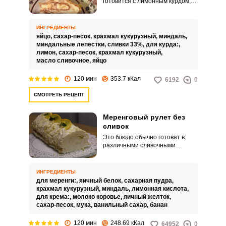
готовится с лимонным курдом,
разновидностью заварного
крема на основе лимонного сока
вместо молока. Легкий кисло-
ИНГРЕДИЕНТЫ
сладкий вкус и цитрусовый
яйцо,
сахар-песок,
крахмал кукурузный,
миндаль,
аромат сделает ваш десерт
миндальные лепестки,
сливки 33%,
для курда:,
неповторимо вкусным.
лимон,
сахар-песок,
крахмал кукурузный,
масло сливочное,
яйцо
120 мин
353.7 кКал
6192
0
СМОТРЕТЬ РЕЦЕПТ
Меренговый рулет без
сливок
Это блюдо обычно готовят в
различными сливочными
кремами, но в данном рецепте
вам предлагается приготовить
меренговый рулет без сливок,
ИНГРЕДИЕНТЫ
т.е. с обычным заварным кремом
для меренги:,
яичный белок,
сахарная пудра,
и добавлением в рулет банана с
крахмал кукурузный,
миндаль,
лимонная кислота,
миндалем вместо традиционной
для крема:,
молоко коровье,
яичный желток,
малины.
сахар-песок,
мука,
ванильный сахар,
банан
120 мин
248.69 кКал
64952
0