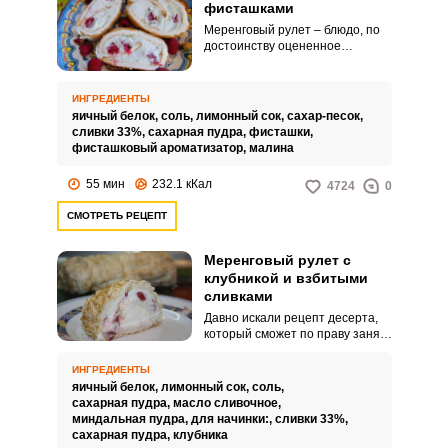
фисташками
Меренговый рулет – блюдо, по
достоинству оцененное
посетителями ресторанов за
изысканность и нежность вкус.
Но и вы вполне можете
ИНГРЕДИЕНТЫ
порадовать домочадцев блюдом
яичный белок,
соль,
лимонный сок,
сахар-песок,
высокой кухни.
сливки 33%,
сахарная пудра,
фисташки,
фисташковый ароматизатор,
малина
55 мин
232.1 кКал
4724
0
СМОТРЕТЬ РЕЦЕПТ
Меренговый рулет с
клубникой и взбитыми
сливками
Давно искали рецепт десерта,
который сможет по праву занять
место фирменного блюда в
вашей семье? Меренговый
ИНГРЕДИЕНТЫ
рулет с клубникой с легкостью
яичный белок,
лимонный сок,
соль,
справиться с такой задачей.
сахарная пудра,
масло сливочное,
Воздушная, таящая во рту,
миндальная пудра,
для начинки:,
сливки 33%,
приготовленная без грамма
сахарная пудра,
клубника
муки и масла сладость придется