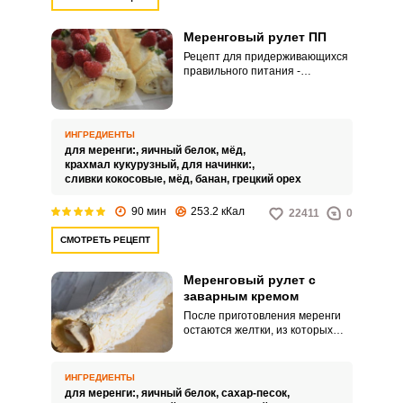
Меренговый рулет ПП
Рецепт для придерживающихся
правильного питания -
меренговый рулет ПП, чтобы не
забыли, что есть вкусные
десерты, а не только кабачки и
вареные грудки. Готовим
ИНГРЕДИЕНТЫ
меренговый рулет с медом,
для меренги:,
яичный белок,
мёд,
кокосовыми сливками, свежими
крахмал кукурузный,
для начинки:,
ягодами и фруктами.
сливки кокосовые,
мёд,
банан,
грецкий орех
90 мин
253.2 кКал
22411
0
СМОТРЕТЬ РЕЦЕПТ
Меренговый рулет с
заварным кремом
После приготовления меренги
остаются желтки, из которых
можете приготовить для
меренгового рулета заварной
крем. Он в сочетании со
ИНГРЕДИЕНТЫ
свежими ягодами и фруктами
для меренги:,
яичный белок,
сахар-песок,
великолепно дополнит ваш