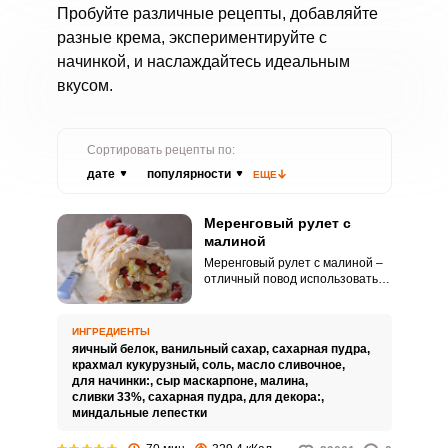
Пробуйте различные рецепты, добавляйте
разные крема, экспериментируйте с
начинкой, и наслаждайтесь идеальным
вкусом.
Сортировать рецепты по:
дате
популярности
ЕЩЕ
Меренговый рулет с
малиной
Меренговый рулет с малиной –
отличный повод использовать
белки, которые остались от
других блюд. Рецепт этого
рулета позволяет создать
ИНГРЕДИЕНТЫ
невесомый и одновременно
яичный белок,
ванильный сахар,
сахарная пудра,
нежный десерт, вкус которого
крахмал кукурузный,
соль,
масло сливочное,
идеально дополняется свежей
для начинки:,
сыр маскарпоне,
малина,
малиной.
сливки 33%,
сахарная пудра,
для декора:,
миндальные лепестки