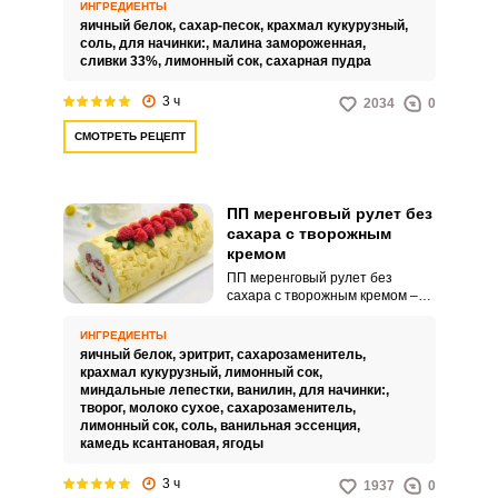
праздников и дружных чаепитий
ИНГРЕДИЕНТЫ
в семейном кругу. Кроме того,
яичный белок,
сахар-песок,
крахмал кукурузный,
такое лакомство на основе
соль,
для начинки:,
малина замороженная,
нежнейшей меренги получается
сливки 33%,
лимонный сок,
сахарная пудра
очень привлекательным и
эффектным.
3 ч
2034
0
СМОТРЕТЬ РЕЦЕПТ
ПП меренговый рулет без
сахара с творожным
кремом
ПП меренговый рулет без
сахара с творожным кремом –
это яркая кулинарная идея для
любителей здоровой кухни и
ИНГРЕДИЕНТЫ
тех, кто следит за своей
яичный белок,
эритрит,
сахарозаменитель,
фигурой. С таким оригинальным
крахмал кукурузный,
лимонный сок,
рецептом не придется
миндальные лепестки,
ванилин,
для начинки:,
отказываться от любимых
творог,
молоко сухое,
сахарозаменитель,
рецептов.
лимонный сок,
соль,
ванильная эссенция,
камедь ксантановая,
ягоды
3 ч
1937
0