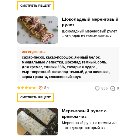
СМОТРЕТЬ РЕЦЕПТ
Шоколадный меренговый
рулет
Шоколадный меренговый рулет
– это один из самых вкусных
десертов, он легкий и в меру
сладкий. В качестве начинки
можно использовать сливочный
ИНГРЕДИЕНТЫ
крем или ягодную массу.
сахар-песок,
какао-порошок,
яичный белок,
миндальные лепестки,
шоколад темный,
соль,
для крема:,
сливки 33%,
сахарная пудра,
сыр творожный,
шоколад темный,
для начинки:,
зерна граната,
клюквенный соус
5 ч
836
0
СМОТРЕТЬ РЕЦЕПТ
Меренговый рулет с
кремом чиз
Меренговый рулет с кремом чиз
– это десерт, который вы
запомните надолго. Он легкий и