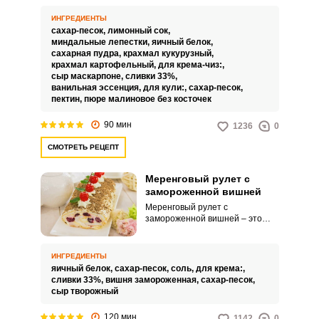
такой вкусный, что можно язык
проглотить.
ИНГРЕДИЕНТЫ
сахар-песок,
лимонный сок,
миндальные лепестки,
яичный белок,
сахарная пудра,
крахмал кукурузный,
крахмал картофельный,
для крема-чиз:,
сыр маскарпоне,
сливки 33%,
ванильная эссенция,
для кули:,
сахар-песок,
пектин,
пюре малиновое без косточек
90 мин
1236
0
СМОТРЕТЬ РЕЦЕПТ
Меренговый рулет с
замороженной вишней
Меренговый рулет с
замороженной вишней – это
легкий и воздушный десерт,
который станет украшением
любого стола. Белки взбиваются
ИНГРЕДИЕНТЫ
с сахаром до состояния жестких
яичный белок,
сахар-песок,
соль,
для крема:,
пиков, затем выкладываются на
сливки 33%,
вишня замороженная,
сахар-песок,
противень и запекаются до
сыр творожный
румяности, далее добавляются
ягоды и формируется угощение.
120 мин
1142
0