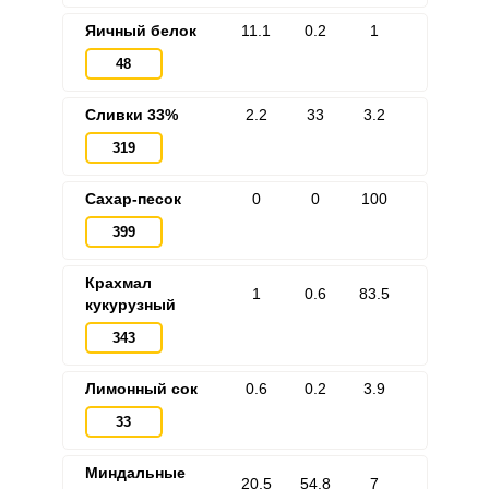
Яичный белок
11.1
0.2
1
48
Сливки 33%
2.2
33
3.2
319
Сахар-песок
0
0
100
399
Крахмал
1
0.6
83.5
кукурузный
343
Лимонный сок
0.6
0.2
3.9
33
Миндальные
20.5
54.8
7