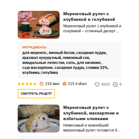
Меренговый рулет с
клубникой и голубикой
Меренговый рулет с клубникой и
голубикой – отличный десерт
для летних посиделок на
природе. В нем превосходно
сочетаются хрустящая меренга,
ИНГРЕДИЕНТЫ
сливочный крем и свежие ягоды.
для меренги:,
яичный белок,
сахарная пудра,
крахмал кукурузный,
лимонный сок,
миндальные лепестки,
соль,
для начинки:,
сыр маскарпоне,
сахарная пудра,
сливки 33%,
ВХОД НА САЙТ
РЕГИСТРАЦИЯ
клубника,
голубика
210 мин
215.4 кКал
9241
0
Войдите
СМОТРЕТЬ РЕЦЕПТ
с помощью социальных сетей:
Меренговый рулет с
клубникой, маскарпоне и
взбитыми сливками
или
Невесомый и нежнейший
меренговый рулет готовится без
грамма пшеничной муки и