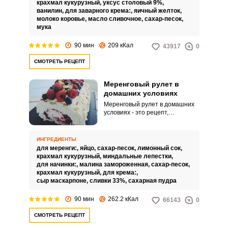
крахмал кукурузный,
уксус столовый 9%,
десерт.
ванилин,
для заварного крема:,
яичный желток,
молоко коровье,
масло сливочное,
сахар-песок,
мука
90 мин
209 кКал
43917
0
СМОТРЕТЬ РЕЦЕПТ
Меренговый рулет в
домашних условиях
Меренговый рулет в домашних
условиях - это рецепт,
предназначенный тем, кто
никогда не пробовал такой
рулет. Воздушная текстура в
ИНГРЕДИЕНТЫ
сочетании с кремом и кислинкой
для меренги:,
яйцо,
сахар-песок,
лимонный сок,
ягод делает десерт
крахмал кукурузный,
миндальные лепестки,
восхитительным и не похожим
для начинки:,
малина замороженная,
сахар-песок,
на другую выпечку.
крахмал кукурузный,
для крема:,
сыр маскарпоне,
сливки 33%,
сахарная пудра
90 мин
262.2 кКал
66143
0
СМОТРЕТЬ РЕЦЕПТ