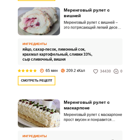
Меренговый рулет с
вишней
Меренговый рулет с вишней –
это потрясающий легкий десерт,
состоящий из нежнейшего
сливочного крема с легкой
вишневой кислинкой,
ИНГРЕДИЕНТЫ
обрамленного в воздушную
яйцо,
сахар-песок,
лимонный сок,
хрустящую меренгу.
крахмал картофельный,
сливки 33%,
сыр сливочный,
вишня
65 мин
209.2 кКал
34430
0
СМОТРЕТЬ РЕЦЕПТ
Меренговый рулет с
маскарпоне
Меренговый рулет с маскарпоне
прост вкусен и понравится
вашим домочадцам! Легкий
воздушный десерт без муки и
масла станет вашим фаворитом
ИНГРЕДИЕНТЫ
среди десертов. Нежная