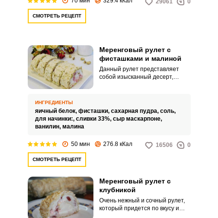
70 мин
329.4 кКал
29061
0
СМОТРЕТЬ РЕЦЕПТ
Меренговый рулет с
фисташками и малиной
Данный рулет представляет
собой изысканный десерт,
который подойдет как для
домашнего чаепития, так и для
праздничного стола. Рулет по
ИНГРЕДИЕНТЫ
этому рецепту получается в
яичный белок,
фисташки,
сахарная пудра,
соль,
меру сладким и воздушным.
для начинки:,
сливки 33%,
сыр маскарпоне,
ванилин,
малина
50 мин
276.8 кКал
16506
0
СМОТРЕТЬ РЕЦЕПТ
Меренговый рулет с
клубникой
Очень нежный и сочный рулет,
который придется по вкусу и
любителям десертов, и тем, кто