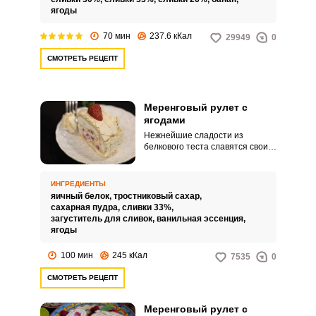
сложно, как может показаться.
ягоды
70 мин
237.6 кКал
29949
0
СМОТРЕТЬ РЕЦЕПТ
Меренговый рулет с
ягодами
Нежнейшие сладости из
белкового теста славятся своим
изысканным вкусом.
Меренговый рулет заиграет
новыми красками, если начинить
ИНГРЕДИЕНТЫ
его любимыми ягодами.
яичный белок,
тростниковый сахар,
сахарная пудра,
сливки 33%,
загуститель для сливок,
ванильная эссенция,
ягоды
100 мин
245 кКал
7535
0
СМОТРЕТЬ РЕЦЕПТ
Меренговый рулет с