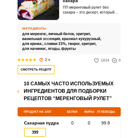
сахара
ПП меренговый рулет без
сахара – это десерт, который
сочетает в себе воздушную
меренгу, нежный крем и свежие
ягоды или фрукты. ПП
ИНГРЕДИЕНТЫ
меренговый рулет без сахара
для меренги:,
яичный белок,
эритрит,
содержит меньше калорий и
ванильная эссенция,
крахмал кукурузный,
углеводов, чем классический
для крема:,
сливки 33%,
творог,
эритрит,
меренговый рулет.
для начинки:,
ягоды,
фрукты
2 ч
1834
0
СМОТРЕТЬ РЕЦЕПТ
10 САМЫХ ЧАСТО ИСПОЛЬЗУЕМЫХ
ИНГРЕДИЕНТОВ ДЛЯ ПОДБОРКИ
РЕЦЕПТОВ “МЕРЕНГОВЫЙ РУЛЕТ”
ПРОДУКТ НА 100Г
БЕЛКИ
ЖИРЫ
УГЛЕВОДЫ
Сахарная пудра
0
0
99.8
399