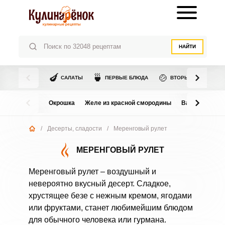
НАЙТИ
🍆
🍵
🍲
САЛАТЫ
ПЕРВЫЕ БЛЮДА
ВТОРЫЕ БЛЮДА
Окрошка
Желе из красной смородины
Варенье из в
/
Десерты, сладости
/
Меренговый рулет
МЕРЕНГОВЫЙ РУЛЕТ
Меренговый рулет – воздушный и
невероятно вкусный десерт. Сладкое,
хрустящее безе с нежным кремом, ягодами
или фруктами, станет любимейшим блюдом
для обычного человека или гурмана.