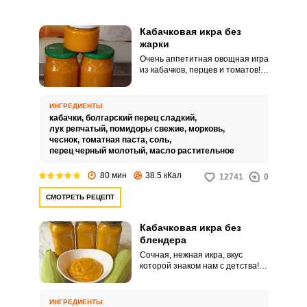
Кабачковая икра без
жарки
Очень аппетитная овощная игра
из кабачков, перцев и томатов!
Она станет вкусной добавкой к
тостам, мясным блюдам и
различным гарнирам. Такую икру
ИНГРЕДИЕНТЫ
можно заготовить в банках и
кабачки,
болгарский перец сладкий,
наслаждаться ее ароматом всю
лук репчатый,
помидоры свежие,
морковь,
зиму!
чеснок,
томатная паста,
соль,
перец черный молотый,
масло растительное
80 мин
38.5 кКал
12741
0
СМОТРЕТЬ РЕЦЕПТ
Кабачковая икра без
блендера
Сочная, нежная икра, вкус
которой знаком нам с детства!
Хотя такую икру уже не
встретишь на магазинных
полках, ее довольно просто
ИНГРЕДИЕНТЫ