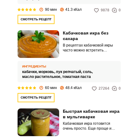
90 мин
41.3 кКал
9878
0
СМОТРЕТЬ РЕЦЕПТ
Кабачковая икра без
сахара
В рецептах кабачковой икры
часто можно встретить
добавление майонеза,
растительного масла и, как
правило, немалого количества
ИНГРЕДИЕНТЫ
сахара. Все это положительно
кабачки,
морковь,
лук репчатый,
соль,
сказывается на вкусовых
масло растительное,
томатная паста
качествах готовой икры, но
ощутимо добавляет лишних
60 мин
48.4 кКал
27264
0
калорий.
СМОТРЕТЬ РЕЦЕПТ
Быстрая кабачковая икра
в мультиварке
Кабачковая икра готовится
очень просто. Еще проще и
быстрее она получается, если