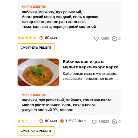
использовать мультиварку.
ИНГРЕДИЕНТЫ
кабачки,
морковь,
лук репчатый,
болгарский перец сладкий,
соль морская,
сахар-песок,
масло растительное,
томатная паста,
перец черный молотый
60 мин
4590
0
СМОТРЕТЬ РЕЦЕПТ
Кабачковая икра в
мультиварке-скороварке
Кабачковая икра в мультиварке-
скороварке понравится всем!
Приготовление кабачковой икры
в мультиварке с функцией
скороварки значительно
ИНГРЕДИЕНТЫ
упрощается. Главным образом
кабачки,
лук репчатый,
майонез,
томатная паста,
потому, что сокращается время
масло растительное,
соль,
сахар-песок,
на уваривание овощей.
уксус столовый 9%,
чеснок
80 мин
115.83 кКал
18632
0
СМОТРЕТЬ РЕЦЕПТ