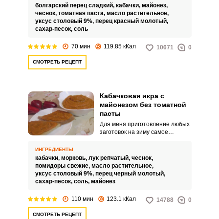
томатной пастой.
болгарский перец сладкий,
кабачки,
майонез,
чеснок,
томатная паста,
масло растительное,
уксус столовый 9%,
перец красный молотый,
сахар-песок,
соль
70 мин
119.85 кКал
10671
0
СМОТРЕТЬ РЕЦЕПТ
Кабачковая икра с
майонезом без томатной
пасты
Для меня приготовление любых
заготовок на зиму самое
любимое дело. Не стала
исключением и кабачковая икра
ИНГРЕДИЕНТЫ
с майонезом без томатной
кабачки,
морковь,
лук репчатый,
чеснок,
пасты.
помидоры свежие,
масло растительное,
уксус столовый 9%,
перец черный молотый,
сахар-песок,
соль,
майонез
110 мин
123.1 кКал
14788
0
СМОТРЕТЬ РЕЦЕПТ