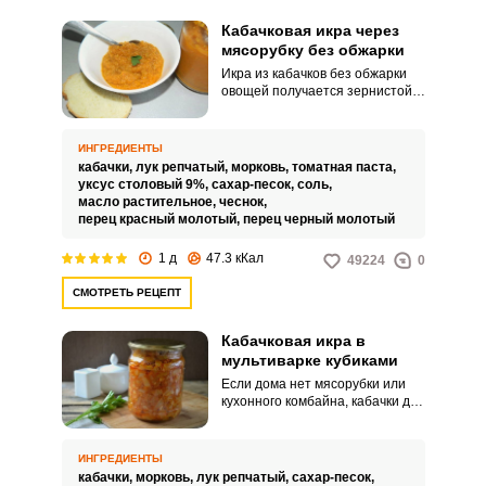
Кабачковая икра через
мясорубку без обжарки
Икра из кабачков без обжарки
овощей получается зернистой,
т.к. пропускается через
мясорубку.
ИНГРЕДИЕНТЫ
кабачки,
лук репчатый,
морковь,
томатная паста,
уксус столовый 9%,
сахар-песок,
соль,
масло растительное,
чеснок,
перец красный молотый,
перец черный молотый
1 д
47.3 кКал
49224
0
СМОТРЕТЬ РЕЦЕПТ
Кабачковая икра в
мультиварке кубиками
Если дома нет мясорубки или
кухонного комбайна, кабачки для
икры можно нарезать обычным
ножом небольшими кубиками.
Из приправ рекомендуется
ИНГРЕДИЕНТЫ
выбирать пряности без резкого
кабачки,
морковь,
лук репчатый,
сахар-песок,