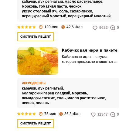
кабачки,
лук репчатый,
масло растительное,
бутерброды. Для того, чтобы
морковь,
томатная паста,
чеснок,
ваша заготовка получилась
уксус столовый 9%,
соль,
сахар-песок,
максимально нежной и сочной,
перец красный молотый,
перец черный молотый
отдавайте предпочтение
молодым кабачкам с тоненькой
120 мин
42.6 кКал
9622
0
кожицей. Благодаря рецепту,
который представлен вашему
СМОТРЕТЬ РЕЦЕПТ
вниманию, вы сможете
приготовить нежнейшую
кабачковую закуску за
Кабачковая икра в пакете
небольшое количество времени,
Кабачковая икра – закуска,
которая по вкусу значительно
которая прекрасно впишется не
выигрывает у магазинной.
только в праздничное, но и в
повседневное меню. Благодаря
простому набору ингредиентов
это блюдо можно приготовить в
ИНГРЕДИЕНТЫ
любое время года.
кабачки,
лук репчатый,
болгарский перец сладкий,
морковь,
помидоры свежие,
соль,
масло растительное,
чеснок,
зелень
75 мин
36.3 кКал
11347
0
СМОТРЕТЬ РЕЦЕПТ