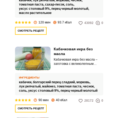
кабачки,
лук репчатый,
морковь,
чеснок,
томатная паста,
сахар-песок,
соль,
уксус столовый 9%,
перец черный молотый,
масло растительное
120 мин
93.7 кКал
43092
0
СМОТРЕТЬ РЕЦЕПТ
Кабачковая икра без
масла
Кабачковая икра без масла –
заготовка с великолепным
вкусом! Данный рецепт
описывает приготовление
кабачковой икры без
ИНГРЕДИЕНТЫ
использования растительного
кабачки,
болгарский перец сладкий,
морковь,
масла. Такую заготовку можно
лук репчатый,
майонез,
томатная паста,
чеснок,
подавать к столу с любым
соль,
уксус столовый 9%,
перец черный молотый
гарниром, а можно употреблять
как самостоятельное блюдо.
90 мин
40 кКал
28172
0
СМОТРЕТЬ РЕЦЕПТ