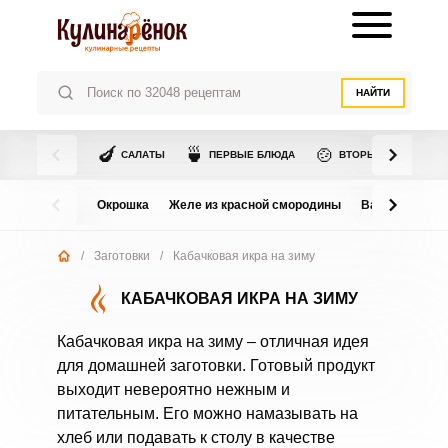
НАЙТИ
🍆
🍵
🍲
САЛАТЫ
ПЕРВЫЕ БЛЮДА
ВТОРЫЕ БЛЮДА
Окрошка
Желе из красной смородины
Варенье из в
/
Заготовки
/
Кабачковая икра на зиму
КАБАЧКОВАЯ ИКРА НА ЗИМУ
Кабачковая икра на зиму – отличная идея
для домашней заготовки. Готовый продукт
выходит невероятно нежным и
питательным. Его можно намазывать на
хлеб или подавать к столу в качестве