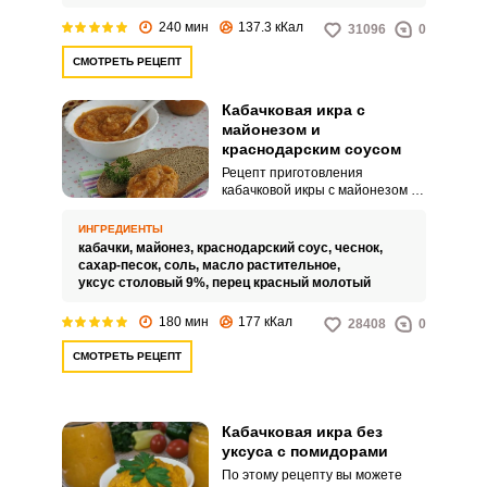
кабачковой икре особую
нежность и будет хорошим
240 мин
137.3 кКал
31096
0
консервантом, к тому же в
заготовку не нужно добавлять
СМОТРЕТЬ РЕЦЕПТ
уксус.
Кабачковая икра с
майонезом и
краснодарским соусом
Рецепт приготовления
кабачковой икры с майонезом и
краснодарским соусом
отличается от традиционных
ИНГРЕДИЕНТЫ
рецептов. Краснодарский соус,
кабачки,
майонез,
краснодарский соус,
чеснок,
приготовленный на основе
сахар-песок,
соль,
масло растительное,
томатного и яблочного пюре с
уксус столовый 9%,
перец красный молотый
пряностями, делает икру
островатой и с пикантным
180 мин
177 кКал
28408
0
ароматом, а майонез придает
блюду особые вкусовые нотки.
СМОТРЕТЬ РЕЦЕПТ
Кабачковая икра без
уксуса с помидорами
По этому рецепту вы можете