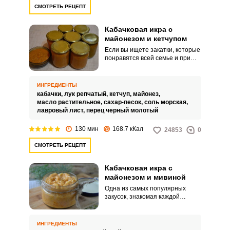
СМОТРЕТЬ РЕЦЕПТ
Кабачковая икра с
майонезом и кетчупом
Если вы ищете закатки, которые
понравятся всей семье и при
этом будут храниться долго и не
будут привередливы по
условиям хранения, смело
ИНГРЕДИЕНТЫ
обращайтесь к рецепту
кабачки,
лук репчатый,
кетчуп,
майонез,
кабачковой икры с майонезом и
масло растительное,
сахар-песок,
соль морская,
кетчупом. Нежная и сочная
лавровый лист,
перец черный молотый
кабачковая икра станет
прекрасным дополнением к
130 мин
168.7 кКал
24853
0
любому мясному или рыбному
блюду.
СМОТРЕТЬ РЕЦЕПТ
Кабачковая икра с
майонезом и мивиной
Одна из самых популярных
закусок, знакомая каждой
хозяйке, – это кабачковая икра.
Ее распространенность
объясняется тем, что такая
ИНГРЕДИЕНТЫ
закуска очень сочная, нежная и