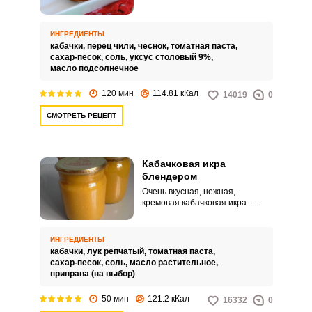
Любители пряной пищи могут
кушать такую икру даже с
обычным хлебом или
ИНГРЕДИЕНТЫ
картофелем.
кабачки,
перец чили,
чеснок,
томатная паста,
сахар-песок,
соль,
уксус столовый 9%,
масло подсолнечное
120 мин
114.81 кКал
14019
0
СМОТРЕТЬ РЕЦЕПТ
Кабачковая икра
блендером
Очень вкусная, нежная,
кремовая кабачковая икра –
любимая многими закуска.
Раньше икру притирали через
сито или измельчали в
ИНГРЕДИЕНТЫ
мясорубке, но сегодня можно
кабачки,
лук репчатый,
томатная паста,
упростить и ускорить процесс
сахар-песок,
соль,
масло растительное,
при помощи блендера.
приправа (на выбор)
50 мин
121.2 кКал
16332
0