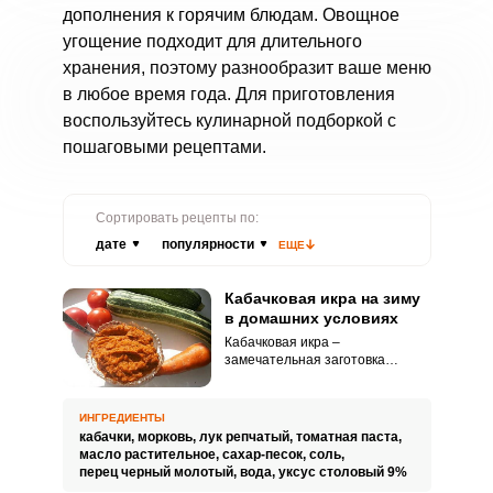
дополнения к горячим блюдам. Овощное
угощение подходит для длительного
хранения, поэтому разнообразит ваше меню
в любое время года. Для приготовления
воспользуйтесь кулинарной подборкой с
пошаговыми рецептами.
Сортировать рецепты по:
дате
популярности
ЕЩЕ
Кабачковая икра на зиму
в домашних условиях
Кабачковая икра –
замечательная заготовка
кабачков на зиму. Кабачки
улучшают пищеварение и обмен
веществ, выводят из организма
ИНГРЕДИЕНТЫ
избыток солей и укрепляют
кабачки,
морковь,
лук репчатый,
томатная паста,
стенки кровеносных сосудов.
масло растительное,
сахар-песок,
соль,
перец черный молотый,
вода,
уксус столовый 9%