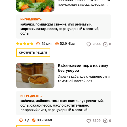
Кабачковая икра - это не просто
прекрасная закуска, которая
идеально сочетается с большим
количеством блюд, но и
настоящая кладезь витаминов.
ИНГРЕДИЕНТЫ
И всё благодаря основному
кабачки,
помидоры свежие,
лук репчатый,
ингредиенту – кабачку, который
морковь,
сахар-песок,
перец черный молотый,
отличается
соль
низкокалорийностью и высоким
содержанием фосфора, меди,
45 мин
52.9 кКал
9544
0
железа.
СМОТРЕТЬ РЕЦЕПТ
Кабачковая икра на зиму
без уксуса
Икра из кабачков с майонезом и
томатной пастой без
добавления уксуса имеет
зернистую консистенцию за
счет того, что овощи сырыми
ИНГРЕДИЕНТЫ
измельчаются в мясорубке.
кабачки,
майонез,
томатная паста,
лук репчатый,
Несмотря на отсутствие лишней
соль,
сахар-песок,
масло растительное,
кислоты в рецепте, заготовка
лавровый лист,
перец черный молотый
хорошо стоит, банки не
вздуваются.
1 д
80.9 кКал
8609
0