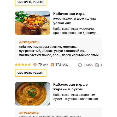
СМОТРЕТЬ РЕЦЕПТ
Кабачковая икра
кусочками в домашних
условиях
Кабачковая икра кусочками,
приготовленная по данному
рецепту, получается особенно
вкусной. Секрет невероятного
ИНГРЕДИЕНТЫ
вкуса заключается в равных
кабачки,
помидоры свежие,
морковь,
пропорциях кабачка и
лук репчатый,
чеснок,
уксус столовый 9%,
помидоров.
масло растительное,
соль,
перец черный молотый
70 мин
37.9 кКал
33455
1
СМОТРЕТЬ РЕЦЕПТ
Кабачковая икра с
жареным луком
Кабачковая икра с жареным
луком – вкусная и аппетитная
заготовка на зиму. Благодаря
удачному сочетанию всех
ингредиентов икра из кабачков
ИНГРЕДИЕНТЫ
имеет гармоничный вкус.