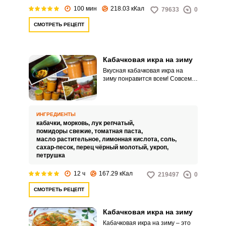
100 мин
218.03 кКал
79633
0
СМОТРЕТЬ РЕЦЕПТ
Кабачковая икра на зиму
Вкусная кабачковая икра на
зиму понравится всем! Совсем
скоро наступит период сбора
урожая кабачков. Поэтому стоит
заготовить такой вкусный и
доступный овощ впрок.
ИНГРЕДИЕНТЫ
кабачки,
морковь,
лук репчатый,
помидоры свежие,
томатная паста,
масло растительное,
лимонная кислота,
соль,
сахар-песок,
перец чёрный молотый,
укроп,
петрушка
12 ч
167.29 кКал
219497
0
СМОТРЕТЬ РЕЦЕПТ
Кабачковая икра на зиму
Кабачковая икра на зиму – это