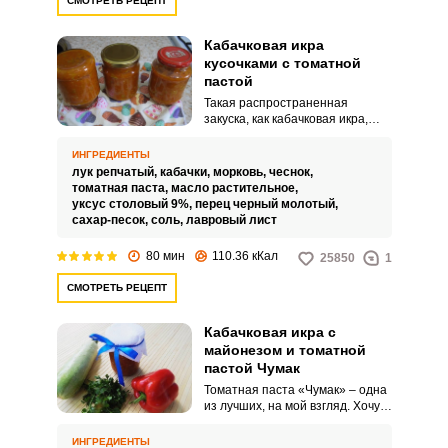
СМОТРЕТЬ РЕЦЕПТ
Кабачковая икра
кусочками с томатной
пастой
Запомнить меня
Такая распространенная
закуска, как кабачковая икра,
пользуется большой
ВХОД
популярностью у всех, кто
ИНГРЕДИЕНТЫ
родился в Советском Союзе.
лук репчатый,
кабачки,
морковь,
чеснок,
ЕЩЕ НЕ ЗАРЕГИСТРИРОВАННЫ?
Каждая хозяйка имеет свой
томатная паста,
масло растительное,
идеальный рецепт и пользуется
уксус столовый 9%,
перец черный молотый,
им.
сахар-песок,
соль,
лавровый лист
Забыли пароль?
80 мин
110.36 кКал
25850
1
СМОТРЕТЬ РЕЦЕПТ
Кабачковая икра с
майонезом и томатной
пастой Чумак
Томатная паста «Чумак» – одна
из лучших, на мой взгляд. Хочу
предложить рецепт кабачковой
икры с майонезом и этой
ИНГРЕДИЕНТЫ