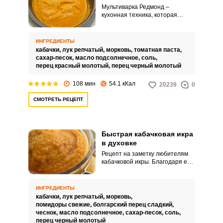
Мультиварка Редмонд –
кухонная техника, которая
прекрасно подходит для
приготовления тушенных
салатов и заготовок на зиму. В
ИНГРЕДИЕНТЫ
ней можно приготовить
кабачки,
лук репчатый,
морковь,
томатная паста,
фантастически вкусную
сахар-песок,
масло подсолнечное,
соль,
кабачковую икру.
перец красный молотый,
перец черный молотый
108 мин
54.1 кКал
20239
0
СМОТРЕТЬ РЕЦЕПТ
Быстрая кабачковая икра
в духовке
Рецепт на заметку любителям
кабачковой икры. Благодаря ему
вам не придется проводить
долгое время возле плиты,
постоянно помешивая икру и
ИНГРЕДИЕНТЫ
наблюдая за тем, чтобы она не
кабачки,
лук репчатый,
морковь,
пригорела.
помидоры свежие,
болгарский перец сладкий,
чеснок,
масло подсолнечное,
сахар-песок,
соль,
перец черный молотый