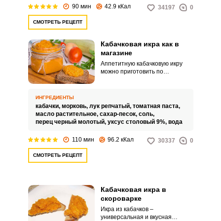
90 мин
42.9 кКал
34197
0
СМОТРЕТЬ РЕЦЕПТ
Кабачковая икра как в
магазине
Аппетитную кабачковую икру
можно приготовить по
домашнему рецепту. Получится
не хуже, чем из магазина!
Овощная заготовка
ИНГРЕДИЕНТЫ
универсальна в своем
кабачки,
морковь,
лук репчатый,
томатная паста,
применении: она может быть и
масло растительное,
сахар-песок,
соль,
соусом, и важной составляющей
перец черный молотый,
уксус столовый 9%,
вода
холодных закусок.
110 мин
96.2 кКал
30337
0
СМОТРЕТЬ РЕЦЕПТ
Кабачковая икра в
скороварке
Икра из кабачков –
универсальная и вкусная