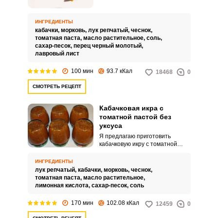
закуска для вашего стола.
Приготовление в скороварке
сделает ее еще более
ИНГРЕДИЕНТЫ
аппетитной и ароматной.
кабачки,
морковь,
лук репчатый,
чеснок,
томатная паста,
масло растительное,
соль,
сахар-песок,
перец черный молотый,
лавровый лист
100 мин
93.7 кКал
18468
0
СМОТРЕТЬ РЕЦЕПТ
Кабачковая икра с
ВХОД НА САЙТ
РЕГИСТРАЦИЯ
томатной пастой без
уксуса
Я предлагаю приготовить
Войдите
кабачковую икру с томатной
с помощью социальных сетей:
пастой без уксуса. Некоторые
хозяйки для заготовок вместо
ИНГРЕДИЕНТЫ
уксуса используют лимонку.
лук репчатый,
кабачки,
морковь,
чеснок,
томатная паста,
масло растительное,
лимонная кислота,
сахар-песок,
соль
или
170 мин
102.08 кКал
12459
0