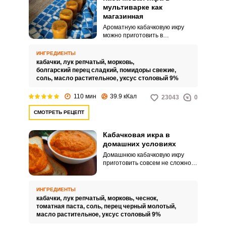
мультиварке как
магазинная
Ароматную кабачковую икру
можно приготовить в
мультиварке. Такая
оригинальная заготовка будет
ИНГРЕДИЕНТЫ
дополнять ваш стол в любое
кабачки,
лук репчатый,
морковь,
время года.
болгарский перец сладкий,
помидоры свежие,
соль,
масло растительное,
уксус столовый 9%
110 мин
39.9 кКал
23043
0
СМОТРЕТЬ РЕЦЕПТ
Кабачковая икра в
домашних условиях
Домашнюю кабачковую икру
приготовить совсем не сложно.
Аппетитная овощная закуска
дополнит многие ваши блюда.
ИНГРЕДИЕНТЫ
кабачки,
лук репчатый,
морковь,
чеснок,
томатная паста,
соль,
перец черный молотый,
масло растительное,
уксус столовый 9%