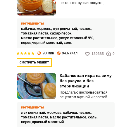
не только вкусная закуска,
которую можно намазать на
свежий хлеб, но и полезный
продукт, который поможет
справиться с различными
ИНГРЕДИЕНТЫ
недугами. Она отлично
кабачки,
морковь,
лук репчатый,
чеснок,
усваивается, стимулирует
томатная паста,
сахар-песок,
работу желудка и содержит
масло растительное,
уксус столовый 9%,
мало калорий, поэтому если и
перец черный молотый,
соль
соблюдать диету, то только с
кабачковой икрой.
90 мин
94.6 кКал
130385
0
СМОТРЕТЬ РЕЦЕПТ
Кабачковая икра на зиму
без уксуса и без
стерилизации
Предлагаю воспользоваться
рецептом вкусной и простой
кабачковой икры на зиму без
уксуса и стерилизации.
ИНГРЕДИЕНТЫ
Однородная и нежная
лук репчатый,
морковь,
кабачки,
чеснок,
консистенция кабачковой икры
томатная паста,
масло растительное,
соль,
великолепно выглядит на
перец красный молотый
бутербродах из свежего
ароматного хлеба.