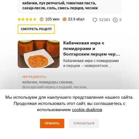
приготовить дома. И не беда,
кабачки,
лук репчатый,
томатная паста,
если у вас нет блендера,
сахар-песок,
соль,
смесь перцев,
чеснок
мясорубка отлично справиться с
задачей! А тушение сделает
105 мин
33.9 кКал
52383
0
икру однородной и мягкой.
СМОТРЕТЬ РЕЦЕПТ
Кабачковая икра с
помидорами и
болгарским перцем через
мясорубку
Кабачковая икра с помидорами
и перцем – невероятное
объедение! Тосты, тарталетки,
бутерброды и множество других
ИНГРЕДИЕНТЫ
блюд с кабачковой икрой
кабачки,
помидоры свежие,
превращаются в настоящий
болгарский перец сладкий,
чеснок,
шедевр! Это идеальное
уксус столовый 9%,
масло растительное,
соль,
решение для легких перекусов и
Мы используем для наилучшего представления нашего сайта.
перец черный молотый
быстрых закусок! Гости будут
Продолжая использовать этот сайт, вы соглашаетесь с
приятно удивлены!
50 мин
42.8 кКал
46521
0
использованием
cookie-файлов
СМОТРЕТЬ РЕЦЕПТ
ПРИНЯТЬ
ОТКАЗАТЬСЯ
Кабачковая икра тушеная
Аппетитна кабачковая икра,