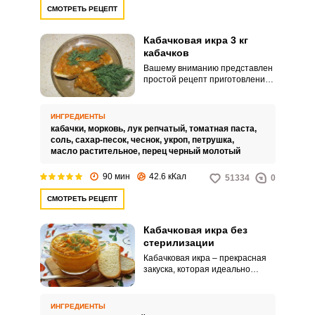
СМОТРЕТЬ РЕЦЕПТ
Кабачковая икра 3 кг
кабачков
Вашему вниманию представлен
простой рецепт приготовления
кабачковая икра на 3 кг кабачков.
Это блюдо станет прекрасным
дополнением к мясным блюдам
ИНГРЕДИЕНТЫ
и любимым гарнирам.
кабачки,
морковь,
лук репчатый,
томатная паста,
соль,
сахар-песок,
чеснок,
укроп,
петрушка,
масло растительное,
перец черный молотый
90 мин
42.6 кКал
51334
0
СМОТРЕТЬ РЕЦЕПТ
Кабачковая икра без
стерилизации
Кабачковая икра – прекрасная
закуска, которая идеально
сочетается с мясными
блюдами, различными
гарнирами, кроме этого такую
ИНГРЕДИЕНТЫ
икру можно намазывать на