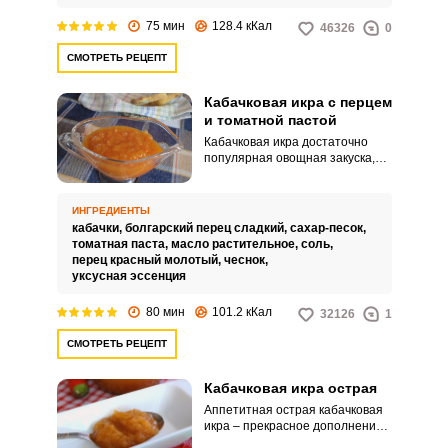
недорогостоящих ингредиентов.
75 мин
128.4 кКал
46326
0
СМОТРЕТЬ РЕЦЕПТ
Кабачковая икра с перцем
и томатной пастой
Кабачковая икра достаточно
популярная овощная закуска,
которая имеет множество
рецептов и вариаций.
Кабачковая икра с болгарским
ИНГРЕДИЕНТЫ
перцем и томатной пастой
кабачки,
болгарский перец сладкий,
сахар-песок,
получается сбалансированной
томатная паста,
масло растительное,
соль,
по вкусу.
перец красный молотый,
чеснок,
уксусная эссенция
80 мин
101.2 кКал
32126
1
СМОТРЕТЬ РЕЦЕПТ
Кабачковая икра острая
Аппетитная острая кабачковая
икра – прекрасное дополнение к
любому мясному блюду.