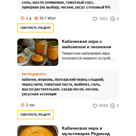
запаха, также приветствуется
соль,
масло оливковое,
томатный соус,
добавление зелени.
приправа (на выбор),
чеснок,
уксус столовый 9%
1 д
50.7 кКал
7053
0
СМОТРЕТЬ РЕЦЕПТ
Кабачковая икра с
майонезом и чесноком
Пикантная кабачковая икра
получается немного острой,
имеет яркий цвет и
насыщенный сливочный вкус.
Текстура у закуски шелковистая
ИНГРЕДИЕНТЫ
и гладкая, однородная.
кабачки,
морковь,
болгарский перец сладкий,
перец чили,
томатная паста,
майонез,
соль,
масло растительное,
сахар-песок,
чеснок,
уксусная эссенция
2 час
9416
0
СМОТРЕТЬ РЕЦЕПТ
Кабачковая икра в
мультиварке Редмонд