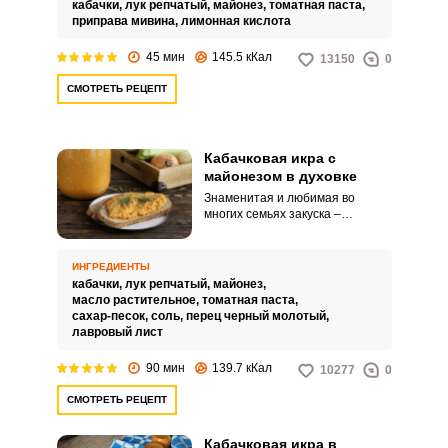
кабачки,
лук репчатый,
майонез,
томатная паста,
отлично подходит к любому
приправа мивина,
лимонная кислота
блюду.
45 мин
145.5 кКал
13150
0
СМОТРЕТЬ РЕЦЕПТ
Кабачковая икра с
майонезом в духовке
Знаменитая и любимая во
многих семьях закуска –
кабачковая икра – готовится
очень быстро и просто. А
главное, что получившееся
ИНГРЕДИЕНТЫ
блюдо выходит питательным,
кабачки,
лук репчатый,
майонез,
витаминным и очень полезным.
масло растительное,
томатная паста,
сахар-песок,
соль,
перец черный молотый,
лавровый лист
90 мин
139.7 кКал
10277
0
СМОТРЕТЬ РЕЦЕПТ
Кабачковая икра в