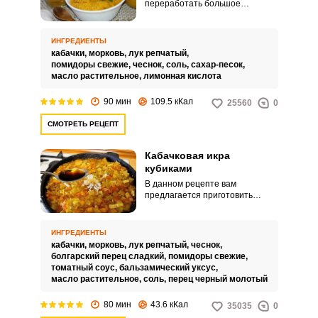
переработать большое
количество кабачков. Вам
предлагается приготовить из
них икру.
ИНГРЕДИЕНТЫ
кабачки,
морковь,
лук репчатый,
помидоры свежие,
чеснок,
соль,
сахар-песок,
масло растительное,
лимонная кислота
90 мин
109.5 кКал
25560
0
СМОТРЕТЬ РЕЦЕПТ
Кабачковая икра
кубиками
В данном рецепте вам
предлагается приготовить
кабачковую икру несколько иным
способом. Все овощи для икры
нарежем небольшими кубиками
ИНГРЕДИЕНТЫ
и обжарим в сковородке.
кабачки,
морковь,
лук репчатый,
чеснок,
болгарский перец сладкий,
помидоры свежие,
томатный соус,
бальзамический уксус,
масло растительное,
соль,
перец черный молотый
80 мин
43.6 кКал
35035
0