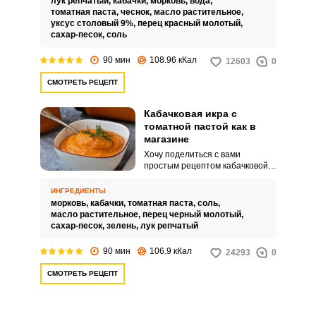
лук репчатый,
кабачки,
морковь,
вода,
оставит вас голодными.
томатная паста,
чеснок,
масло растительное,
уксус столовый 9%,
перец красный молотый,
сахар-песок,
соль
90 мин
108.96 кКал
12603
0
СМОТРЕТЬ РЕЦЕПТ
Кабачковая икра с
томатной пастой как в
магазине
Хочу поделиться с вами
простым рецептом кабачковой
икры с томатной пастой,
который не отнимет у вас много
ИНГРЕДИЕНТЫ
времени и результат будет
морковь,
кабачки,
томатная паста,
соль,
восхитительный. Ведь всегда
масло растительное,
перец черный молотый,
хочется заготовить овощи на
сахар-песок,
зелень,
лук репчатый
зиму в большом количестве, и
сделать процесс приготовления
90 мин
106.9 кКал
24293
0
простым и неутомительным.
СМОТРЕТЬ РЕЦЕПТ