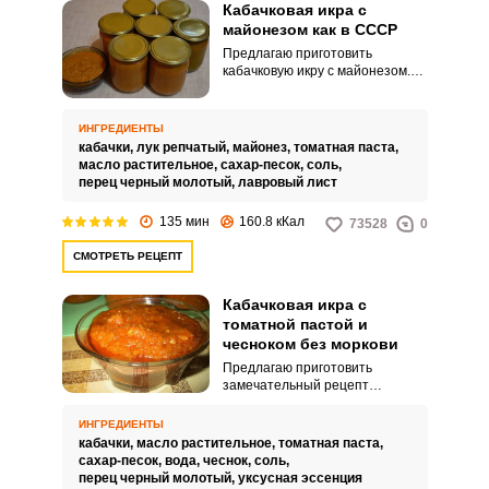
Кабачковая икра с
майонезом как в СССР
Предлагаю приготовить
кабачковую икру с майонезом.
Таким рецептом пользовались
во времена СССР.
ИНГРЕДИЕНТЫ
кабачки,
лук репчатый,
майонез,
томатная паста,
масло растительное,
сахар-песок,
соль,
перец черный молотый,
лавровый лист
135 мин
160.8 кКал
73528
0
СМОТРЕТЬ РЕЦЕПТ
Кабачковая икра с
томатной пастой и
чесноком без моркови
Предлагаю приготовить
замечательный рецепт
кабачковой икры с томатной
пастой и чесноком. Для
ИНГРЕДИЕНТЫ
приготовления закуски
кабачки,
масло растительное,
томатная паста,
понадобится минимальное
сахар-песок,
вода,
чеснок,
соль,
количество доступных и
перец черный молотый,
уксусная эссенция