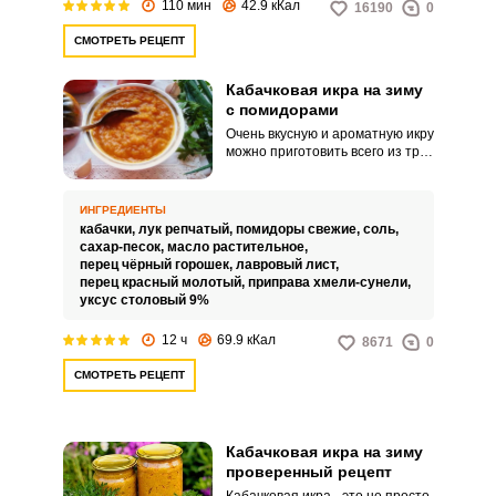
110 мин
42.9 кКал
16190
0
СМОТРЕТЬ РЕЦЕПТ
Кабачковая икра на зиму
с помидорами
Очень вкусную и ароматную икру
можно приготовить всего из трёх
овощей. Хороша такая
кабачковая закуска и к гарниру, и
в виде соуса к рыбным и мясным
ИНГРЕДИЕНТЫ
блюдам, и к шашлыкам.
кабачки,
лук репчатый,
помидоры свежие,
соль,
сахар-песок,
масло растительное,
перец чёрный горошек,
лавровый лист,
перец красный молотый,
приправа хмели-сунели,
уксус столовый 9%
12 ч
69.9 кКал
8671
0
СМОТРЕТЬ РЕЦЕПТ
Кабачковая икра на зиму
проверенный рецепт