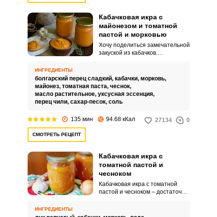
Кабачковая икра с
майонезом и томатной
пастой и морковью
Хочу поделиться замечательной
закуской из кабачков.
Кабачковая икра с майонезом,
томатной пастой и морковью
ИНГРЕДИЕНТЫ
получается с нежной гладкой
болгарский перец сладкий,
кабачки,
морковь,
текстурой и ярким цветом и
майонез,
томатная паста,
чеснок,
вкусом.
масло растительное,
уксусная эссенция,
перец чили,
сахар-песок,
соль
135 мин
94.68 кКал
27134
0
СМОТРЕТЬ РЕЦЕПТ
Кабачковая икра с
томатной пастой и
чесноком
Кабачковая икра с томатной
пастой и чесноком – достаточно
бюджетная закуска, а какая
вкусная, просто не передать
ИНГРЕДИЕНТЫ
словами. Такая заготовка не