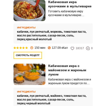
Кабачковая икра
кусочками в мультиварке
Готовить кабачковую икру
кусочками в мультиварке
достаточно просто. Следить за
процессом приготовления и
перемешивать икру, чтобы не
ИНГРЕДИЕНТЫ
подгорела, не нужно.
кабачки,
лук репчатый,
морковь,
томатная паста,
масло растительное,
сахар-песок,
соль,
перец красный молотый
150 мин
127.09 кКал
18317
0
СМОТРЕТЬ РЕЦЕПТ
Кабачковая икра с
майонезом и жареным
луком
Кабачковая икра с майонезом и
жареным луком придется по
вкусу всем попробовавшим!
Приготовление закусок и
ИНГРЕДИЕНТЫ
консерваций с добавлением
кабачки,
лук репчатый,
майонез,
томатная паста,
майонеза становится все более
масло растительное,
сахар-песок,
соль,
популярным. Этот соус придаст
перец черный молотый