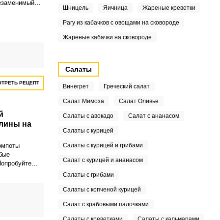
незаменимый
Шницель
Яичница
Жареные креветки
ьи в холодное
Рагу из кабачков с овощами на сковороде
Жареные кабачки на сковороде
Салаты
ТРЕТЬ РЕЦЕПТ
Винегрет
Греческий салат
Салат Мимоза
Салат Оливье
й
Салаты с авокадо
Салат с ананасом
лины на
Салаты с курицей
омпоты
Салаты с курицей и грибами
бые
Салат с курицей и ананасом
Попробуйте
ие
Салаты с грибами
мородины и
отовить такой
Салаты с копченой курицей
го вкус вас
Салат с крабовыми палочками
бое время
Салаты с креветками
Салаты с кальмарами