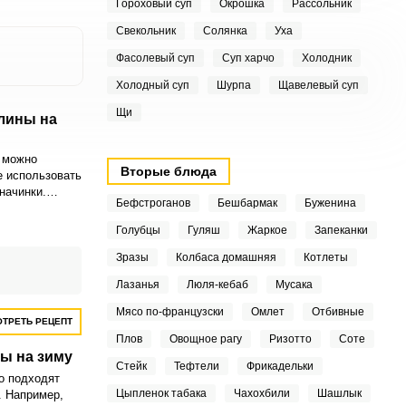
Гороховый суп
Окрошка
Рассольник
Свекольник
Солянка
Уха
Фасолевый суп
Суп харчо
Холодник
Холодный суп
Шурпа
Щавелевый суп
Щи
лины на
 можно
Вторые блюда
е использовать
начинки.
Бефстроганов
Бешбармак
Буженина
одится для
ашнего печенья
Голубцы
Гуляш
Жаркое
Запеканки
Зразы
Колбаса домашняя
Котлеты
Лазанья
Люля-кебаб
Мусака
Мясо по-французски
Омлет
Отбивные
ТРЕТЬ РЕЦЕПТ
Плов
Овощное рагу
Ризотто
Соте
ы на зиму
Стейк
Тефтели
Фрикадельки
о подходят
Цыпленок табака
Чахохбили
Шашлык
. Например,