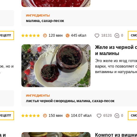
чашечкой чая.
ам.
ягодный
к или
ИНГРЕДИЕНТЫ
малина,
сахар-песок
120 мин
445 кКал
18131
0
РЕЦЕПТ
СМО
Желе из черной
и малины
Это желе из ягод гото
е, но и
варки, что позволяет 
витамины и натураль
им без
насыщенный вкус свеж
ичим
Получаем отменный ре
м
быстром приготовлени
его
ИНГРЕДИЕНТЫ
листья черной смородины,
малина,
сахар-песок
150 мин
104.07 кКал
6529
0
РЕЦЕПТ
СМО
а и
Компот из вишн