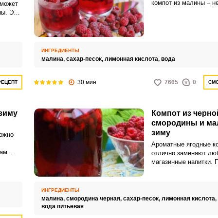
компот из малины – 
оможет
напиток для всей сем
ны. Это
время суток.
 точно
ах
едь его
нству
ИНГРЕДИЕНТЫ
детьми.
малина,
сахар-песок,
лимонная кислота,
вода
30 мин
7665
0
РЕЦЕПТ
СМО
зиму
Компот из черно
смородины и ма
зиму
ожно
Ароматные ягодные к
вам
отлично заменяют лю
ладкий
магазинные напитки. 
вать
оригинальное сочетан
насыщенной черной с
сладкой малины! Приг
ИНГРЕДИЕНТЫ
компот не сложно, а е
малина,
смородина черная,
сахар-песок,
лимонная кислота,
может радовать в лю
вода питьевая
года.