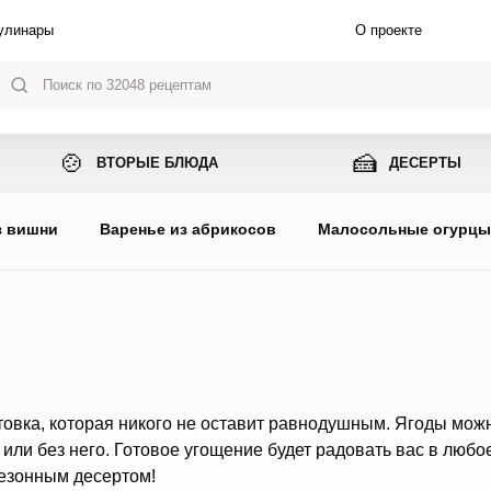
улинары
О проекте
🍲
🍰
ВТОРЫЕ БЛЮДА
ДЕСЕРТЫ
з вишни
Варенье из абрикосов
Малосольные огурц
товка, которая никого не оставит равнодушным. Ягоды мож
 или без него. Готовое угощение будет радовать вас в любо
сезонным десертом!