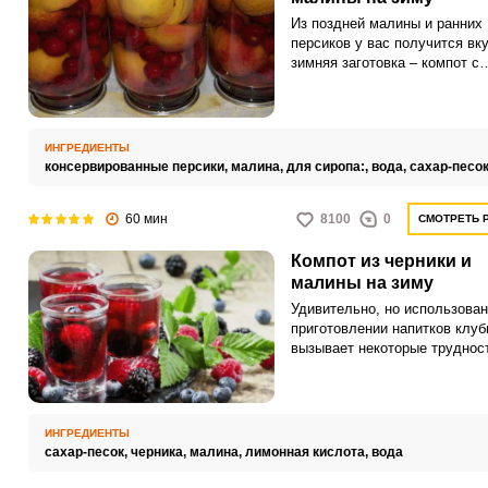
Из поздней малины и ранних
персиков у вас получится вк
зимняя заготовка – компот с
малиновым вкусом и аромат
свежих персиков. Эти ягоды 
фрукты не содержат натурал
кислинки, поэтому в компот 
ИНГРЕДИЕНТЫ
добавить по вкусу кислую в
консервированные персики,
малина,
для сиропа:,
вода,
сахар-песо
или немного лимонной кисло
60 мин
8100
0
СМОТРЕТЬ 
Компот из черники и
малины на зиму
Удивительно, но использован
приготовлении напитков клуб
вызывает некоторые трудност
рецепт раскроет вам секреты 
как использовать данную яго
результате получить очень в
и полезный напиток.
ИНГРЕДИЕНТЫ
сахар-песок,
черника,
малина,
лимонная кислота,
вода