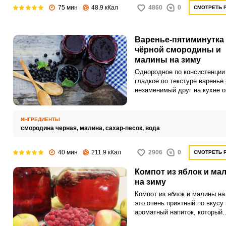
75 мин
48.9 кКал
4860
0
СМОТРЕТЬ 
Варенье-пятиминутка 
чёрной смородины и
малины на зиму
Однородное по консистенции
гладкое по текстуре варенье 
незаменимый друг на кухне 
хозяйки. Особенно если сопо
время, затраченное на
приготовление и полученный
ИНГРЕДИЕНТЫ
результат.
смородина черная,
малина,
сахар-песок,
вода
40 мин
211.9 кКал
2906
0
СМОТРЕТЬ 
Компот из яблок и ма
на зиму
Компот из яблок и малины на
это очень приятный по вкусу 
ароматный напиток, который
послужит прекрасной альтер