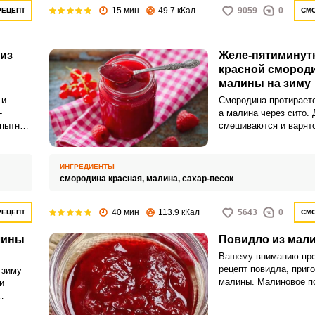
15 мин
49.7 кКал
9059
0
РЕЦЕПТ
СМО
из
Желе-пятиминутк
красной смород
малины на зиму
 и
Смородина протираетс
-
а малина через сито.
опытной
смешиваются и варятс
ставить
минут.
ИНГРЕДИЕНТЫ
смородина красная,
малина,
сахар-песок
40 мин
113.9 кКал
5643
0
РЕЦЕПТ
СМО
лины
Повидло из мал
Вашему вниманию пр
рецепт повидла, приго
 зиму –
малины. Малиновое п
и
вкуснейшее лакомство
украсит холодные веч
нативой