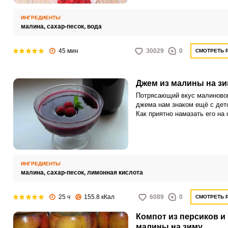
ИНГРЕДИЕНТЫ
малина,
сахар-песок,
вода
45 мин
30029
0
СМОТРЕТЬ 
Джем из малины на з
Потрясающий вкус малиново
джема нам знаком ещё с дет
Как приятно намазать его на
хлеб толстым слоем и
наслаждаться с чаем или тё
молоком зимними холодным
вечерами.
ИНГРЕДИЕНТЫ
малина,
сахар-песок,
лимонная кислота
25 ч
155.8 кКал
6089
0
СМОТРЕТЬ 
Компот из персиков и
малины на зиму