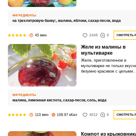
магазинным лимонадам и сок
Такой интересный фруктово-
компот можно пить просто та
ИНГРЕДИЕНТЫ
подавать вместе со свежей
на трехлитровую банку:,
малина,
яблоки,
сахар-песок,
вода
выпечкой.
45 мин
2449
0
СМОТРЕТЬ 
Желе из малины в
мультиварке
Желе, приготовленное в
мультиварке не только вкусно
безумно красивое с целыми
ягодами. Лакомство приготов
желатина и пектина, но увел
количество сахара и добави
лимонную кислоту для лучш
ИНГРЕДИЕНТЫ
желирующего эффекта.
малина,
лимонная кислота,
сахар-песок,
соль,
вода
110 мин
108.97 кКал
4012
0
СМОТРЕТЬ 
Компот из крыжовник