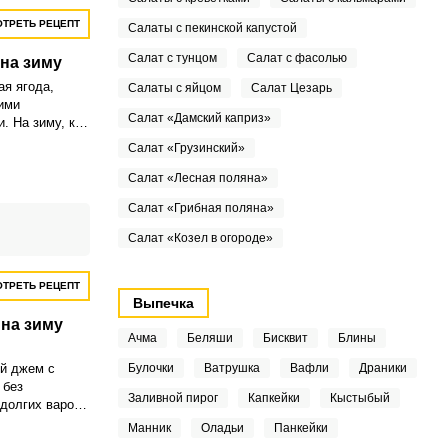
ТРЕТЬ РЕЦЕПТ
Салаты с пекинской капустой
Салат с тунцом
Салат с фасолью
на зиму
ая ягода,
Салаты с яйцом
Салат Цезарь
ими
Салат «Дамский каприз»
. На зиму, как
ят варенье.
Салат «Грузинский»
Салат «Лесная поляна»
Салат «Грибная поляна»
Салат «Козел в огороде»
ТРЕТЬ РЕЦЕПТ
Выпечка
на зиму
Ачма
Беляши
Бисквит
Блины
й джем с
Булочки
Ватрушка
Вафли
Драники
 без
Заливной пирог
Капкейки
Кыстыбый
 долгих варок
 даже новичку.
Манник
Оладьи
Панкейки
кой вариант