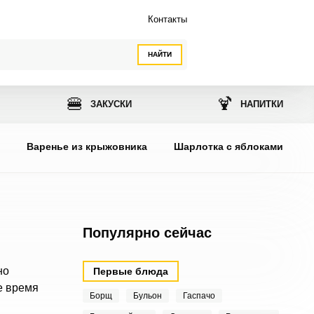
Контакты
НАЙТИ
🍔
🍹
ЗАКУСКИ
НАПИТКИ
ы
Варенье из крыжовника
Шарлотка с яблоками
Популярно сейчас
но
Первые блюда
е время
Борщ
Бульон
Гаспачо