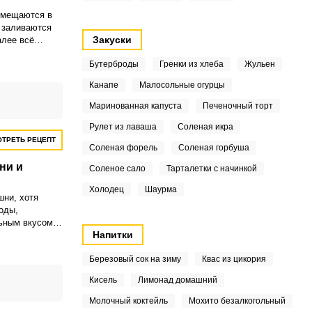
омещаются в
 заливаются
Закуски
алее всё
лезную крышку
Бутерброды
Гренки из хлеба
Жульен
ного
Канапе
Малосольные огурцы
Маринованная капуста
Печеночный торт
Рулет из лаваша
Соленая икра
ТРЕТЬ РЕЦЕПТ
Соленая форель
Соленая горбуша
ни и
Соленое сало
Тарталетки с начинкой
Холодец
Шаурма
шни, хотя
оды,
ьным вкусом,
Напитки
т различными
. Одним из
Березовый сок на зиму
Квас из цикория
дет
малиной.
Кисель
Лимонад домашний
Молочный коктейль
Мохито безалкогольный