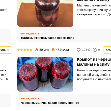
Малина с ежевикой п
усная
трёхлитровую банку и
сахарным сиропом. Д
ом
закатывается под же
и
и оставляется до пол
Запомнить меня
ьной
остывания.
можно
ИНГРЕДИЕНТЫ
ВХОД
ишню
к
малина,
ежевика,
сахар-песок,
вода
ты.
ЕЩЕ НЕ ЗАРЕГИСТРИРОВАННЫ?
30 мин
47.9 кКал
10347
0
РЕЦЕПТ
СМО
Забыли пароль?
Компот из череш
малины на зиму
ие в
Компот из одной чере
ники
полезной и вкусной яг
и. Этот
получается с нейтрал
того,
и его часто дополняю
ду и в
ягодами или фруктами
кусный
вкусных вариантов бу
черешневый компот с 
ИНГРЕДИЕНТЫ
черешня,
малина,
сахар-песок,
кипяток