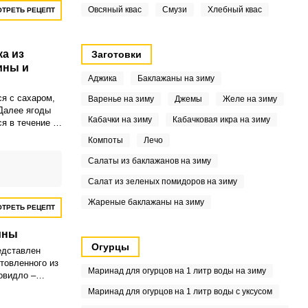
Овсяный квас
Смузи
Хлебный квас
ТРЕТЬ РЕЦЕПТ
а из
Заготовки
ины и
Аджика
Баклажаны на зиму
я с сахаром,
Варенье на зиму
Джемы
Желе на зиму
 Далее ягоды
Кабачки на зиму
Кабачковая икра на зиму
я в течение 5
Компоты
Лечо
Салаты из баклажанов на зиму
Салат из зеленых помидоров на зиму
Жареные баклажаны на зиму
ТРЕТЬ РЕЦЕПТ
ины
Огурцы
едставлен
товленного из
Маринад для огурцов на 1 литр воды на зиму
овидло –
, которое
Маринад для огурцов на 1 литр воды с уксусом
ера вместе с