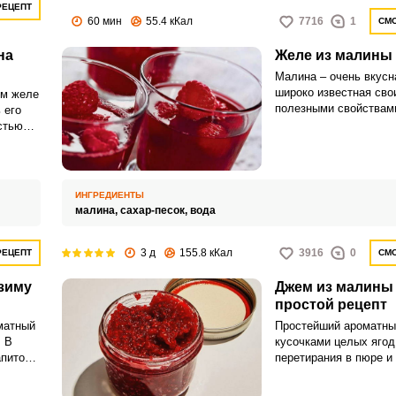
РЕЦЕПТ
60 мин
55.4 кКал
7716
1
СМО
на
Желе из малины 
Малина – очень вкусн
широко известная сво
им желе
полезными свойствами
 его
правило, из нее готов
стью
ара,
ругих
ИНГРЕДИЕНТЫ
малина,
сахар-песок,
вода
3 д
155.8 кКал
3916
0
РЕЦЕПТ
СМО
зиму
Джем из малины 
простой рецепт
матный
Простейший ароматны
. В
кусочками целых ягод
апиток
перетирания в пюре и
н.
приготовить по силам
И, конечно, оценит та