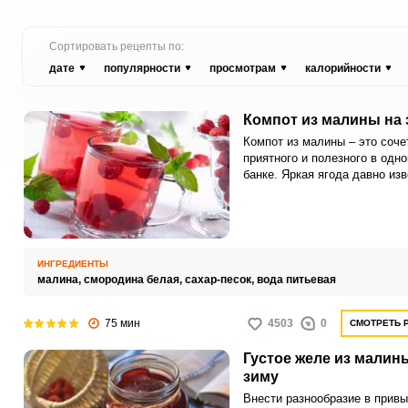
Сортировать рецепты по:
дате
популярности
просмотрам
калорийности
Компот из малины на 
Компот из малины – это соче
приятного и полезного в одно
банке. Яркая ягода давно из
своими целебными свойствам
ИНГРЕДИЕНТЫ
малина,
смородина белая,
сахар-песок,
вода питьевая
75 мин
4503
0
СМОТРЕТЬ 
Густое желе из малин
зиму
Внести разнообразие в прив