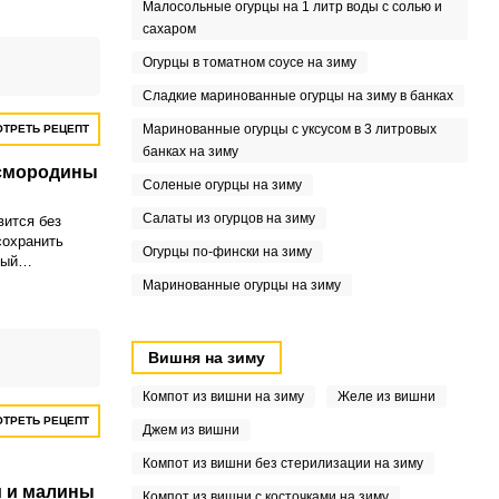
Малосольные огурцы на 1 литр воды с солью и
сахаром
Огурцы в томатном соусе на зиму
Сладкие маринованные огурцы на зиму в банках
Маринованные огурцы с уксусом в 3 литровых
ТРЕТЬ РЕЦЕПТ
банках на зиму
 смородины
Соленые огурцы на зиму
Салаты из огурцов на зиму
вится без
сохранить
Огурцы по-фински на зиму
ный
их ягод.
Маринованные огурцы на зиму
зультат при
и.
Вишня на зиму
Компот из вишни на зиму
Желе из вишни
ТРЕТЬ РЕЦЕПТ
Джем из вишни
Компот из вишни без стерилизации на зиму
и и малины
Компот из вишни с косточками на зиму