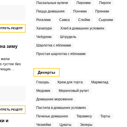
гие подготовки,
Пасхальные куличи
Пирожки
Пироги
е заготовки на
Пицца домашняя
Пончики
Пряники
Рогалики
Самса
Слойки
Сырники
Хачапури
Хлеб в домашних условиях
ТРЕТЬ РЕЦЕПТ
Чебуреки
Штрудель
Шарлотка с яблоками
на зиму
Простая шарлотка с яблоками
 желе
о густое без
рующих
Десерты
зимой
омством с
Глазурь
Крем для торта
Мармелад
она.
Медовик
Меренговый рулет
Домашнее мороженое
Пастила в домашних условиях
ТРЕТЬ РЕЦЕПТ
Печенье домашнее
Тирамису
Торты
ки и
Чизкейки
Цукаты
Эклеры