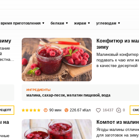
время приготовления
белкам
жирам
углеводам
зиму
Конфитюр из ма
зиму
тание
й
Малиновый конфитюр
вестна
подавать к чаю или ж
и.
в качестве десертной 
Ягодное лакомство сг
пирогов, тортов, дом
и конфет.
ИНГРЕДИЕНТЫ
малина,
сахар-песок,
желатин пищевой,
вода
90 мин
226.67 кКал
16437
0
РЕЦЕПТ
СМО
ы на
Компот из малин
Ягоды малины отличн
для заготовок на зиму
ычные