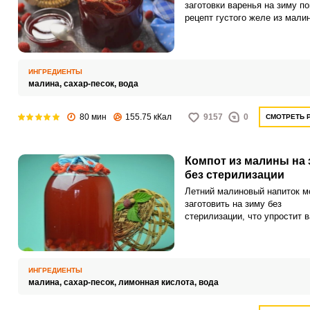
заготовки варенья на зиму п
рецепт густого желе из мали
сочное ароматное лакомство
не задержится долго на полк
подвала или холодильника, в
вкус всегда будет по достои
ИНГРЕДИЕНТЫ
оценен как взрослыми, так и 
малина,
сахар-песок,
вода
80 мин
155.75 кКал
9157
0
СМОТРЕТЬ 
Компот из малины на 
без стерилизации
Летний малиновый напиток м
заготовить на зиму без
стерилизации, что упростит 
задачу и сэкономит время. С
домашний компот будет радо
вас в любое время года.
ИНГРЕДИЕНТЫ
малина,
сахар-песок,
лимонная кислота,
вода