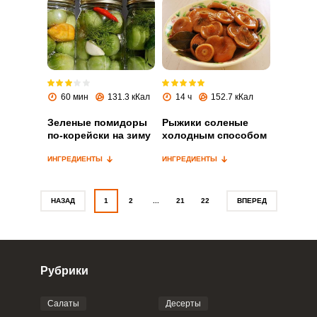
Запомнить меня
ВХОД
60 мин
131.3 кКал
14 ч
152.7 кКал
ЕЩЕ НЕ ЗАРЕГИСТРИРОВАННЫ?
Зеленые помидоры
Рыжики соленые
по-корейски на зиму
холодным способом
Забыли пароль?
ИНГРЕДИЕНТЫ
ИНГРЕДИЕНТЫ
НАЗАД
1
2
...
21
22
ВПЕРЕД
Рубрики
Салаты
Десерты