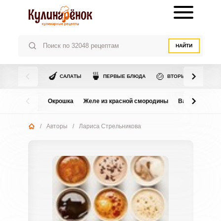
НАЙТИ
🍆
🍵
🍲
САЛАТЫ
ПЕРВЫЕ БЛЮДА
ВТОРЫЕ БЛЮДА
Окрошка
Желе из красной смородины
Варенье из в
/
Авторы
/
Лариса Стрельникова