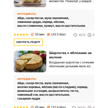
множество. Пожалуй, у каждой
хозяйки есть свой способ
приготовления этой простой
выпечки.
ИНГРЕДИЕНТЫ
яйцо,
сахар-песок,
мука пшеничная,
лимонная цедра,
корица,
яблоки,
масло сливочное,
кунжут,
масло растительное
50 мин
143.5 кКал
4272
0
СМОТРЕТЬ РЕЦЕПТ
Шарлотка с яблоками на
молоке
Воздушная шарлотка с сочными
яблочными дольками мало кого
оставит равнодушным, если
речь заходит о десерте. Эта
простая выпечка не требует
ИНГРЕДИЕНТЫ
особых усилий при
яйцо,
сахар-песок,
мука пшеничная,
приготовлении, но всегда радует
молоко коровье,
яблоки (кисло-сладкие),
корица,
неизменно румяной корочкой,
ванильная эссенция,
разрыхлитель теста,
освежающим вкусом и душистым
лимонный сок,
масло растительное,
ароматом.
сахарная пудра
65 мин
152.6 кКал
18333
0