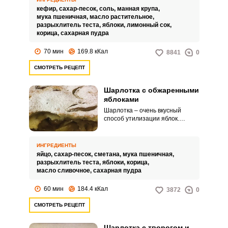
крупа придает шарлотке
кефир,
сахар-песок,
соль,
манная крупа,
влажную рассыпчатость.
мука пшеничная,
масло растительное,
разрыхлитель теста,
яблоки,
лимонный сок,
корица,
сахарная пудра
70 мин
169.8 кКал
8841
0
СМОТРЕТЬ РЕЦЕПТ
Шарлотка с обжаренными
яблоками
Шарлотка – очень вкусный
ВХОД НА САЙТ
РЕГИСТРАЦИЯ
способ утилизации яблок.
Сдобренные корицей и
обжаренные на сливочном
масле, они проявляют свою
Войдите
ИНГРЕДИЕНТЫ
сочность и нежность, а этот
яйцо,
сахар-песок,
сметана,
мука пшеничная,
с помощью социальных сетей:
аромат как никакой другой
разрыхлитель теста,
яблоки,
корица,
ассоциируется с домашним
масло сливочное,
сахарная пудра
уютом.
60 мин
184.4 кКал
3872
0
или
СМОТРЕТЬ РЕЦЕПТ
Шарлотка с творогом и