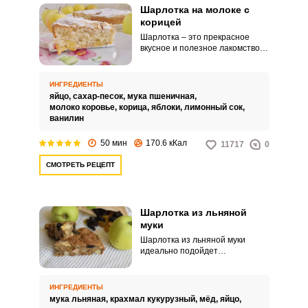
Шарлотка на молоке с
корицей
Шарлотка – это прекрасное
вкусное и полезное лакомство. В
каждой семье, несомненно, есть
свой традиционный рецепт
шарлотки.
ИНГРЕДИЕНТЫ
яйцо,
сахар-песок,
мука пшеничная,
молоко коровье,
корица,
яблоки,
лимонный сок,
ванилин
50 мин
170.6 кКал
11717
0
СМОТРЕТЬ РЕЦЕПТ
Шарлотка из льняной
муки
Шарлотка из льняной муки
идеально подойдет
сторонникам правильного
питания, а также тем, кто
находится на безглютеновой
ИНГРЕДИЕНТЫ
диете, но очень любит
мука льняная,
крахмал кукурузный,
мёд,
яйцо,
полакомиться вкусным