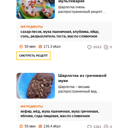
мультиварке
Шарлотка очень
распространенный рецепт
пирога с яблоками. Сегодня
шарлотку готовят как в качестве
десерта, так и в качестве
ИНГРЕДИЕНТЫ
несладкого основного блюда.
сахар-песок,
мука пшеничная,
клубника,
яйцо,
соль,
разрыхлитель теста,
масло сливочное
50 мин
171.3 кКал
6043
0
СМОТРЕТЬ РЕЦЕПТ
Шарлотка из гречневой
муки
Шарлотка – весьма
распространенный вид
домашней выпечки. Кулинары
постоянно ищут идеальное
сочетание продуктов.
ИНГРЕДИЕНТЫ
кефир,
мёд,
мука пшеничная,
мука гречневая,
яблоки,
сода пищевая,
масло сливочное
55 мин
136.4 кКал
5381
0