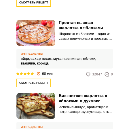
СМОТРЕТЬ РЕЦЕПТ
Простая пышная
шарлотка с яблоками
Шарлотка с яблоками – один из
самых популярных и простых в
приготовлении пирогов. Для
него нужен стандартный набор
продуктов, входящих в
ИНГРЕДИЕНТЫ
рецептуру бисквита, и, конечно,
яйцо,
сахар-песок,
мука пшеничная,
яблоки,
яблоки.
ванилин,
корица
60 мин
32047
0
СМОТРЕТЬ РЕЦЕПТ
Бисквитная шарлотка с
яблоками в духовке
Испечь пышную, ароматную и
потрясающе вкусную шарлотку
совсем не сложно. Даже
начинающие кулинары
справятся с этим заданием на
ИНГРЕДИЕНТЫ