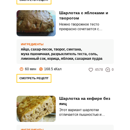
Шарлотка с яблоками и
творогом
Нежно творожное тесто
прекрасно сочетается с
яблоками. Этот дуэт только
выиграет, если добавить еще и
корицы.
ИНГРЕДИЕНТЫ
яйцо,
сахар-песок,
творог,
сметана,
мука пшеничная,
разрыхлитель теста,
соль,
лимонный сок,
корица,
яблоки,
сахарная пудра
60 мин
168.5 кКал
4578
0
СМОТРЕТЬ РЕЦЕПТ
Шарлотка на кефире без
яиц
Этот вариант шарлотки
отличается пышностью и
пористостью, ведь тесто
замешано на кефире. Кроме
того, входящая в состав манная
ИНГРЕДИЕНТЫ