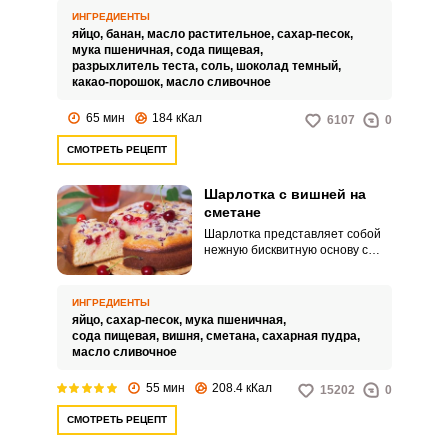
бананом и шоколадом.
ИНГРЕДИЕНТЫ
яйцо,
банан,
масло растительное,
сахар-песок,
мука пшеничная,
сода пищевая,
разрыхлитель теста,
соль,
шоколад темный,
какао-порошок,
масло сливочное
65 мин
184 кКал
6107
0
СМОТРЕТЬ РЕЦЕПТ
Шарлотка с вишней на
сметане
Шарлотка представляет собой
нежную бисквитную основу с
любимой начинкой. Предлагаю
приготовить шарлотку с вишней
на сметане.
ИНГРЕДИЕНТЫ
яйцо,
сахар-песок,
мука пшеничная,
сода пищевая,
вишня,
сметана,
сахарная пудра,
масло сливочное
55 мин
208.4 кКал
15202
0
СМОТРЕТЬ РЕЦЕПТ