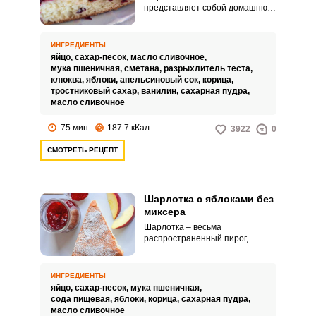
представляет собой домашнюю
выпечку с нежной бисквитной
основой. Клюкву можно
использовать и свежую, и
ИНГРЕДИЕНТЫ
замороженную.
яйцо,
сахар-песок,
масло сливочное,
мука пшеничная,
сметана,
разрыхлитель теста,
клюква,
яблоки,
апельсиновый сок,
корица,
тростниковый сахар,
ванилин,
сахарная пудра,
масло сливочное
75 мин
187.7 кКал
3922
0
СМОТРЕТЬ РЕЦЕПТ
Шарлотка с яблоками без
миксера
Шарлотка – весьма
распространенный пирог,
который любят все. Рецептов
этого десерта очень много.
ИНГРЕДИЕНТЫ
яйцо,
сахар-песок,
мука пшеничная,
сода пищевая,
яблоки,
корица,
сахарная пудра,
масло сливочное