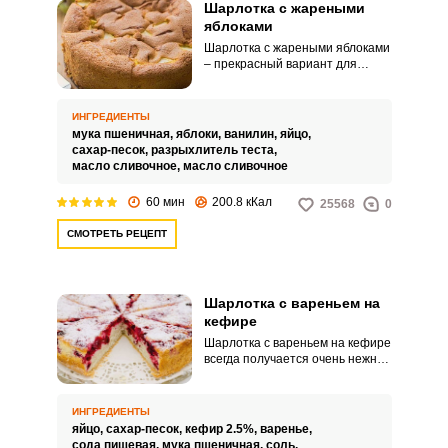
Шарлотка с жареными
яблоками
Шарлотка с жареными яблоками
– прекрасный вариант для
любителей сладкого и
ценителей ароматных десертов.
Этот десерт состоит из
ИНГРЕДИЕНТЫ
минимума ингредиентов,
мука пшеничная,
яблоки,
ванилин,
яйцо,
поэтому он просто в
сахар-песок,
разрыхлитель теста,
приготовлении.
масло сливочное,
масло сливочное
60 мин
200.8 кКал
25568
0
СМОТРЕТЬ РЕЦЕПТ
Шарлотка с вареньем на
кефире
Шарлотка с вареньем на кефире
всегда получается очень нежной
и вкусной. В этом необычность
данного рецепта.
ИНГРЕДИЕНТЫ
яйцо,
сахар-песок,
кефир 2.5%,
варенье,
сода пищевая,
мука пшеничная,
соль,