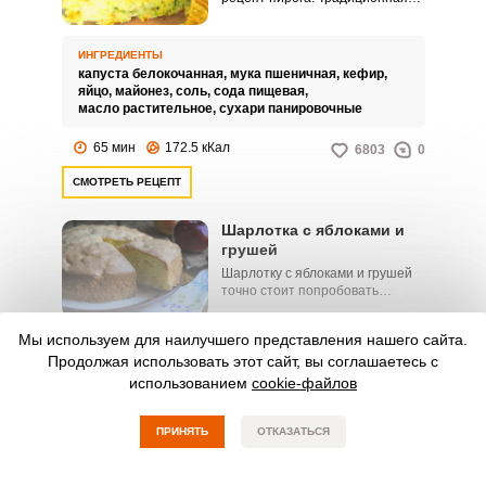
шарлотка готовится с яблоками
и является очень вкусным
десертом.
ИНГРЕДИЕНТЫ
капуста белокочанная,
мука пшеничная,
кефир,
яйцо,
майонез,
соль,
сода пищевая,
масло растительное,
сухари панировочные
65 мин
172.5 кКал
6803
0
СМОТРЕТЬ РЕЦЕПТ
Шарлотка с яблоками и
грушей
Шарлотку с яблоками и грушей
точно стоит попробовать
приготовить! Шарлотка –
популярный десерт, который
Мы используем для наилучшего представления нашего сайта.
готовят в каждой семье.
ИНГРЕДИЕНТЫ
Продолжая использовать этот сайт, вы соглашаетесь с
Рецептов этого пирога очень
яйцо,
сахар-песок,
мука пшеничная,
много.
использованием
cookie-файлов
разрыхлитель теста,
яблоки,
груша,
корица,
сахарная пудра,
масло сливочное
ПРИНЯТЬ
ОТКАЗАТЬСЯ
65 мин
169.9 кКал
5395
0
СМОТРЕТЬ РЕЦЕПТ