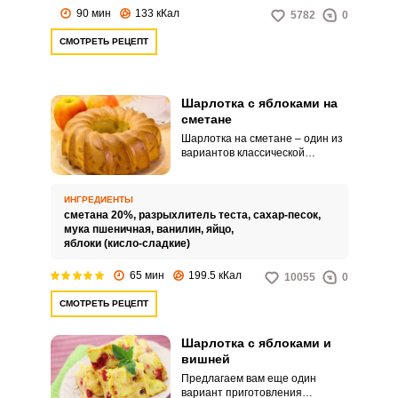
90 мин
133 кКал
5782
0
СМОТРЕТЬ РЕЦЕПТ
Шарлотка с яблоками на
сметане
Шарлотка на сметане – один из
вариантов классической
шарлотки с яблоками. Входящая
в состав сметана придает
пирогу удивительную мягкость,
ИНГРЕДИЕНТЫ
нежную структуру и
сметана 20%,
разрыхлитель теста,
сахар-песок,
потрясающий сливочный вкус.
мука пшеничная,
ванилин,
яйцо,
яблоки (кисло-сладкие)
65 мин
199.5 кКал
10055
0
СМОТРЕТЬ РЕЦЕПТ
Шарлотка с яблоками и
вишней
Предлагаем вам еще один
вариант приготовления