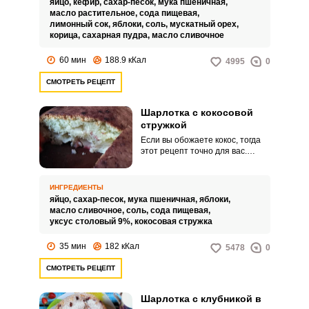
яйцо,
кефир,
сахар-песок,
мука пшеничная,
ягодами и фруктами.
масло растительное,
сода пищевая,
лимонный сок,
яблоки,
соль,
мускатный орех,
корица,
сахарная пудра,
масло сливочное
60 мин
188.9 кКал
4995
0
СМОТРЕТЬ РЕЦЕПТ
Шарлотка с кокосовой
стружкой
Если вы обожаете кокос, тогда
этот рецепт точно для вас.
Рецепт обычной шарлотки с
яблоками станет для вас
открытием.
ИНГРЕДИЕНТЫ
яйцо,
сахар-песок,
мука пшеничная,
яблоки,
масло сливочное,
соль,
сода пищевая,
уксус столовый 9%,
кокосовая стружка
35 мин
182 кКал
5478
0
СМОТРЕТЬ РЕЦЕПТ
Шарлотка с клубникой в