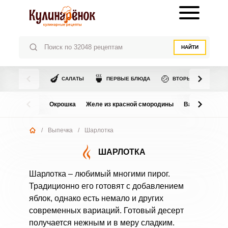
НАЙТИ
🍆
🍵
🍲
САЛАТЫ
ПЕРВЫЕ БЛЮДА
ВТОРЫЕ БЛЮДА
Окрошка
Желе из красной смородины
Варенье из в
/
Выпечка
/
Шарлотка
ШАРЛОТКА
Шарлотка – любимый многими пирог.
Традиционно его готовят с добавлением
яблок, однако есть немало и других
современных вариаций. Готовый десерт
получается нежным и в меру сладким.