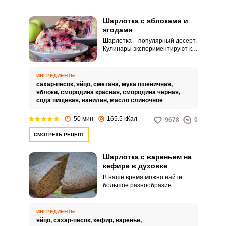
Шарлотка с яблоками и
ягодами
Шарлотка – популярный десерт.
Кулинары экспериментируют как
с начинками, так и с тестом.
ИНГРЕДИЕНТЫ
сахар-песок,
яйцо,
сметана,
мука пшеничная,
яблоки,
смородина красная,
смородина черная,
сода пищевая,
ванилин,
масло сливочное
50 мин
165.5 кКал
9678
0
СМОТРЕТЬ РЕЦЕПТ
Шарлотка с вареньем на
кефире в духовке
В наше время можно найти
большое разнообразие
рецептов всеми любимой
шарлотки. Рецепт обычной
шарлотки с добавлением в
ИНГРЕДИЕНТЫ
начинку любимого варенья
яйцо,
сахар-песок,
кефир,
варенье,
станет для вас приятным