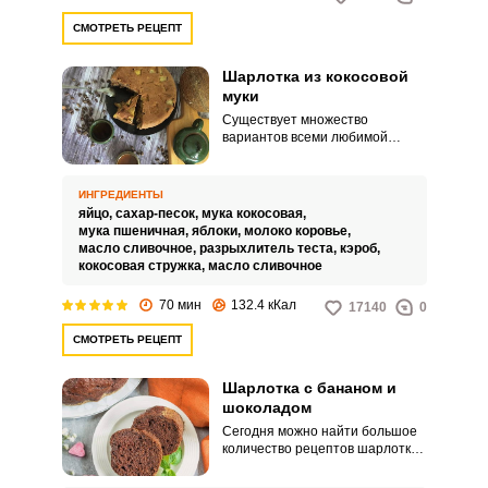
СМОТРЕТЬ РЕЦЕПТ
Шарлотка из кокосовой
муки
Существует множество
вариантов всеми любимой
шарлотки. Рецепт необычной
шарлотки из кокосовой муки
станет для вас приятным
ИНГРЕДИЕНТЫ
открытием.
яйцо,
сахар-песок,
мука кокосовая,
мука пшеничная,
яблоки,
молоко коровье,
масло сливочное,
разрыхлитель теста,
кэроб,
кокосовая стружка,
масло сливочное
70 мин
132.4 кКал
17140
0
СМОТРЕТЬ РЕЦЕПТ
Шарлотка с бананом и
шоколадом
Сегодня можно найти большое
количество рецептов шарлотки.
Предлагаю приготовить не
сложный рецепт шарлотки с