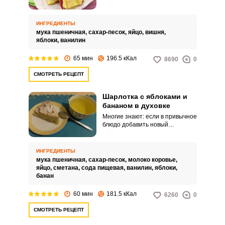
шарлотки – с вишней и
яблоками. Привычный вкус
яблочной шарлотки дополнен
ИНГРЕДИЕНТЫ
вишневыми нотками и приятной
мука пшеничная,
сахар-песок,
яйцо,
вишня,
ягодной кислинкой, которая в
яблоки,
ванилин
сочетании со сладким тестом
передает великолепный вкус
65 мин
196.5 кКал
8690
0
этого десерта.
СМОТРЕТЬ РЕЦЕПТ
Шарлотка с яблоками и
бананом в духовке
Многие знают: если в привычное
блюдо добавить новый
ингредиент – оно заиграет
новыми красками. Сегодня мы
приготовим всем известную
ИНГРЕДИЕНТЫ
шарлотку с яблоками, а новым
мука пшеничная,
сахар-песок,
молоко коровье,
ингредиентом будет - банан!
яйцо,
сметана,
сода пищевая,
ванилин,
яблоки,
Прекрасное сочетание сладкого
банан
банана с кислинкой яблок
непременно придется вам по
60 мин
181.5 кКал
6260
0
вкусу.
СМОТРЕТЬ РЕЦЕПТ