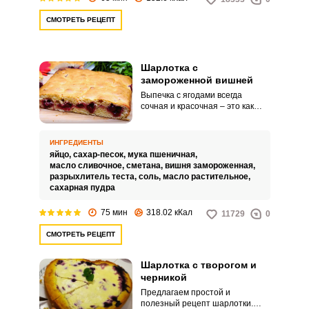
СМОТРЕТЬ РЕЦЕПТ
Шарлотка с
замороженной вишней
Выпечка с ягодами всегда
сочная и красочная – это как
кусочек лета на тарелке. В
зимний период можно
использовать замороженные
ИНГРЕДИЕНТЫ
плоды, их вкус и аромат не
яйцо,
сахар-песок,
мука пшеничная,
уступает свежим.
масло сливочное,
сметана,
вишня замороженная,
разрыхлитель теста,
соль,
масло растительное,
сахарная пудра
75 мин
318.02 кКал
11729
0
СМОТРЕТЬ РЕЦЕПТ
Шарлотка с творогом и
черникой
Предлагаем простой и
полезный рецепт шарлотки.