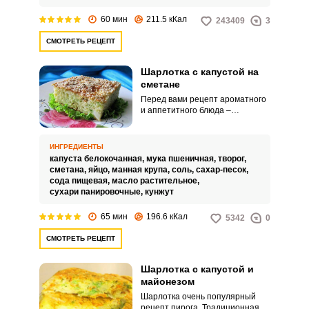
60 мин
211.5 кКал
243409
3
СМОТРЕТЬ РЕЦЕПТ
Шарлотка с капустой на
сметане
Перед вами рецепт ароматного
и аппетитного блюда –
шарлотка с капустой на
сметане. Обычно шарлотка
готовится с яблоками или
ИНГРЕДИЕНТЫ
грушами, свежими или
капуста белокочанная,
мука пшеничная,
творог,
замороженными ягодами.
сметана,
яйцо,
манная крупа,
соль,
сахар-песок,
сода пищевая,
масло растительное,
сухари панировочные,
кунжут
65 мин
196.6 кКал
5342
0
СМОТРЕТЬ РЕЦЕПТ
Шарлотка с капустой и
майонезом
Шарлотка очень популярный
рецепт пирога. Традиционная