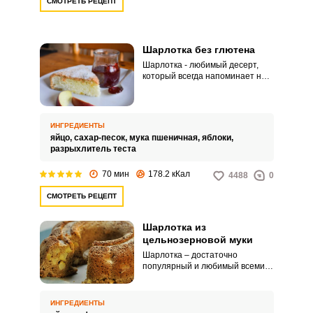
СМОТРЕТЬ РЕЦЕПТ
Шарлотка без глютена
Шарлотка - любимый десерт,
который всегда напоминает нам
о детстве. Доступность
ингредиентов, простота в
приготовлении,- лучше не
придумаешь!
ИНГРЕДИЕНТЫ
яйцо,
сахар-песок,
мука пшеничная,
яблоки,
разрыхлитель теста
70 мин
178.2 кКал
4488
0
СМОТРЕТЬ РЕЦЕПТ
Шарлотка из
цельнозерновой муки
Шарлотка – достаточно
популярный и любимый всеми
сладкоежками десерт. Рецептов
этого пирога великое
множество: и десерты, и
ИНГРЕДИЕНТЫ
основные не сладкие блюда, с