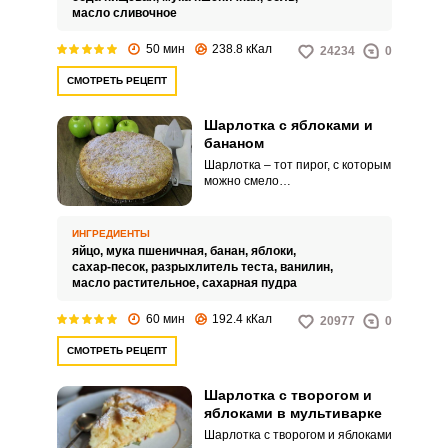
масло сливочное
50 мин
238.8 кКал
24234
0
СМОТРЕТЬ РЕЦЕПТ
Шарлотка с яблоками и
бананом
Шарлотка – тот пирог, с которым
можно смело
экспериментировать.
Воздушный бисквит и нежная
мякоть фруктов – это описание
ИНГРЕДИЕНТЫ
полностью оправдывает
яйцо,
мука пшеничная,
банан,
яблоки,
классическую шарлотку с
сахар-песок,
разрыхлитель теста,
ванилин,
добавлением банана.
масло растительное,
сахарная пудра
60 мин
192.4 кКал
20977
0
СМОТРЕТЬ РЕЦЕПТ
Шарлотка с творогом и
яблоками в мультиварке
Шарлотка с творогом и яблоками