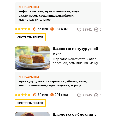
Благодаря кефиру и сметане
пирог будет очень мягким, а
ИНГРЕДИЕНТЫ
тесто получится пышным и
кефир,
сметана,
мука пшеничная,
яйцо,
рыхлым.
сахар-песок,
сода пищевая,
яблоки,
масло растительное
55 мин
137.6 кКал
33761
0
СМОТРЕТЬ РЕЦЕПТ
Шарлотка из кукурузной
муки
Шарлотка может стать более
полезной, если пшеничную муку
заменить на кукурузную.
Кукурузная мука придаст пирогу
красивый цвет и сделает его не
ИНГРЕДИЕНТЫ
менее вкусным и нежным по
мука кукурузная,
сахар-песок,
яблоки,
яйцо,
текстуре.
масло сливочное,
сода пищевая,
корица
60 мин
201 кКал
28245
0
СМОТРЕТЬ РЕЦЕПТ
Шарлотка с яблоками в