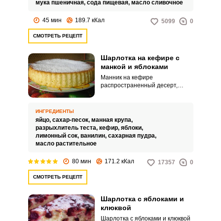
мука пшеничная,
сода пищевая,
масло сливочное
открытием.
45 мин
189.7 кКал
5099
0
СМОТРЕТЬ РЕЦЕПТ
Шарлотка на кефире с
манкой и яблоками
Манник на кефире
распространенный десерт,
который известен нам с детства.
Пирог получается очень
вкусным и съедается за
ИНГРЕДИЕНТЫ
считанные минуты.
яйцо,
сахар-песок,
манная крупа,
разрыхлитель теста,
кефир,
яблоки,
лимонный сок,
ванилин,
сахарная пудра,
масло растительное
80 мин
171.2 кКал
17357
0
СМОТРЕТЬ РЕЦЕПТ
Шарлотка с яблоками и
клюквой
Шарлотка с яблоками и клюквой