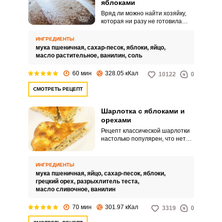
яблоками
Вряд ли можно найти хозяйку,
которая ни разу не готовила
шарлотку. Этот поистине
классический десерт находится
ИНГРЕДИЕНТЫ
на пике своей популярности в
мука пшеничная,
сахар-песок,
яблоки,
яйцо,
особенности осенью, когда
масло растительное,
ванилин,
соль
созревают яблоки.
60 мин
328.05 кКал
10122
0
СМОТРЕТЬ РЕЦЕПТ
Шарлотка с яблоками и
орехами
Рецепт классической шарлотки
настолько популярен, что нет
ничего удивительного в том, что
в наше время существует
огромное множество вариантов
ИНГРЕДИЕНТЫ
приготовления этого
мука пшеничная,
яйцо,
сахар-песок,
яблоки,
замечательного десерта.
грецкий орех,
разрыхлитель теста,
Предлагаем вам еще один
масло сливочное,
ванилин
вариант- шарлотка с яблоками и
грецкими орехами.
70 мин
301.97 кКал
3319
0