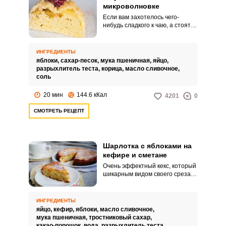
микроволновке
Если вам захотелось чего-
нибудь сладкого к чаю, а стоять
у плиты совсем не хочется, то
вы обязательно оцените
вариант приготовления
ИНГРЕДИЕНТЫ
шарлотки в микроволновке.
яблоки,
сахар-песок,
мука пшеничная,
яйцо,
Скорость приготовления никак
разрыхлитель теста,
корица,
масло сливочное,
не преуменьшает ее вкус.
соль
20 мин
144.6 кКал
4201
0
СМОТРЕТЬ РЕЦЕПТ
Шарлотка с яблоками на
кефире и сметане
Очень эффектный кекс, который
шикарным видом своего среза
сразу поднимет настроение и
вызовет желание попросить
добавки. Мякиш получается
ИНГРЕДИЕНТЫ
очень нежным и рыхлым,
яйцо,
кефир,
яблоки,
масло сливочное,
корочка – плотной и хрустящей.
мука пшеничная,
тростниковый сахар,
какао-порошок,
вода,
разрыхлитель теста,