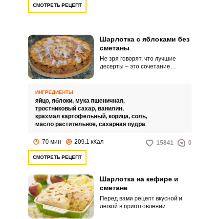
СМОТРЕТЬ РЕЦЕПТ
Шарлотка с яблоками без
сметаны
Не зря говорят, что лучшие
десерты – это сочетание
простых ингредиентов. Эта
фраза применима и к домашней
выпечке.
ИНГРЕДИЕНТЫ
яйцо,
яблоки,
мука пшеничная,
тростниковый сахар,
ванилин,
крахмал картофельный,
корица,
соль,
масло растительное,
сахарная пудра
70 мин
209.1 кКал
15841
0
СМОТРЕТЬ РЕЦЕПТ
Шарлотка на кефире и
сметане
Перед вами рецепт вкусной и
легкой в приготовлении
шарлотки на кефире и сметане.