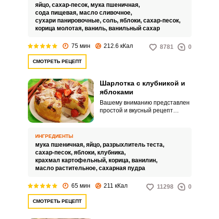
«пять с плюсом», если
яйцо,
сахар-песок,
мука пшеничная,
приготовят тесто для бисквита и
сода пищевая,
масло сливочное,
яблочную начинку с
сухари панировочные,
соль,
яблоки,
сахар-песок,
соблюдением пошаговых
корица молотая,
ваниль,
ванильный сахар
инструкций, глядя на фото.
75 мин
212.6 кКал
8781
0
СМОТРЕТЬ РЕЦЕПТ
Шарлотка с клубникой и
яблоками
Вашему вниманию представлен
простой и вкусный рецепт
шарлотки. Необычность ему
добавляет клубничная начинка
вдобавок классической.
ИНГРЕДИЕНТЫ
мука пшеничная,
яйцо,
разрыхлитель теста,
сахар-песок,
яблоки,
клубника,
крахмал картофельный,
корица,
ванилин,
масло растительное,
сахарная пудра
65 мин
211 кКал
11298
0
СМОТРЕТЬ РЕЦЕПТ