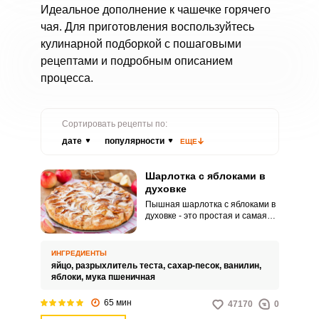
Идеальное дополнение к чашечке горячего
чая. Для приготовления воспользуйтесь
кулинарной подборкой с пошаговыми
рецептами и подробным описанием
процесса.
Сортировать рецепты по:
дате
популярности
ЕЩЕ
Шарлотка с яблоками в
духовке
Пышная шарлотка с яблоками в
духовке - это простая и самая
популярная осенняя выпечка.
Осень у многих ассоциируется с
ароматными наливными
ИНГРЕДИЕНТЫ
яблочками, которые можно
яйцо,
разрыхлитель теста,
сахар-песок,
ванилин,
кушать, сорвав прямо с дерева.
яблоки,
мука пшеничная
65 мин
47170
0