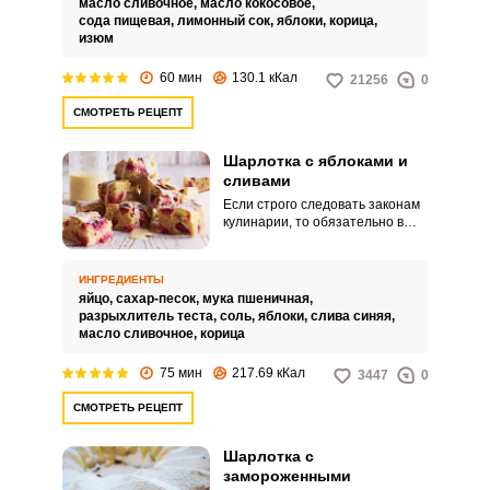
масло сливочное,
масло кокосовое,
десертом. Благодаря яблокам и
сода пищевая,
лимонный сок,
яблоки,
корица,
изюму шарлотка приобретает
изюм
яркий вкус, а входящий в состав
мед идеально дополняет
60 мин
130.1 кКал
21256
0
пряные нотки корицы.
СМОТРЕТЬ РЕЦЕПТ
Шарлотка с яблоками и
сливами
Если строго следовать законам
кулинарии, то обязательно в
процессе приготовления
шарлотки должны фигурировать
не только яблоки, но и хлеб. Но
ИНГРЕДИЕНТЫ
нельзя не отметить, что даже в
яйцо,
сахар-песок,
мука пшеничная,
классических рецептах могут
разрыхлитель теста,
соль,
яблоки,
слива синяя,
происходить изменения.
масло сливочное,
корица
75 мин
217.69 кКал
3447
0
СМОТРЕТЬ РЕЦЕПТ
Шарлотка с
замороженными