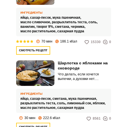
Творог богат кальцием, а ягоды
черники – широким спектром
витаминов.
ИНГРЕДИЕНТЫ
яйцо,
сахар-песок,
мука пшеничная,
масло сливочное,
разрыхлитель теста,
соль,
ванилин,
творог 9%,
сметана,
черника,
масло растительное,
сахарная пудра
70 мин
186.1 кКал
15330
0
СМОТРЕТЬ РЕЦЕПТ
Шарлотка с яблоками на
сковороде
Что делать, если хочется
выпечки, а духовки нет.
Воспользоваться этим
рецептом! Сочную яблочную
шарлотку можно с успехом
ИНГРЕДИЕНТЫ
приготовить на плите в
яйцо,
сахар-песок,
сметана,
мука пшеничная,
сковородке.
разрыхлитель теста,
соль,
лимонный сок,
яблоки,
масло растительное,
сахарная пудра
30 мин
222.6 кКал
8561
0
СМОТРЕТЬ РЕЦЕПТ