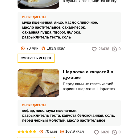
в мультиварке придется по вкусу
тем, кому приелась
классическая шарлотка с
яблоками. Добавляем в него
ИНГРЕДИЕНТЫ
творог – и это уже новый,
мука пшеничная,
яйцо,
масло сливочное,
особенно вкусный пирог.
масло растительное,
сахар-песок,
сахарная пудра,
творог,
яблоки,
разрыхлитель теста,
соль
70 мин
183.9 кКал
26438
0
СМОТРЕТЬ РЕЦЕПТ
Шарлотка с капустой в
духовке
Перед вами не классический
вариант шарлотки. Шарлотка с
капустой – несладкий пирог,
который поможет
разнообразить кулинарные
ИНГРЕДИЕНТЫ
будни и одновременно собрать
кефир,
яйцо,
мука пшеничная,
семью за вкусным обедом.
разрыхлитель теста,
капуста белокочанная,
соль,
перец черный молотый,
масло растительное
70 мин
107.9 кКал
6020
0