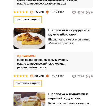
масло сливочное,
сахарная пудра
65 мин
163.2 кКал
4340
0
СМОТРЕТЬ РЕЦЕПТ
Шарлотка из кукурузной
муки с яблоками
Шарлотка из кукурузной муки с
яблоками проста в
приготовлении и понравится
большинству домочадцев!
Выпечка из кукурузной муки
ИНГРЕДИЕНТЫ
отличается особой текстурой,
яйцо,
сахар-песок,
мука кукурузная,
которая сочетает в себе
масло сливочное,
яблоки,
корица,
одновременно рассыпчатость и
разрыхлитель теста
влажность. Изделия из такой
муки идеально подходят тем,
50 мин
160.5 кКал
7774
0
кто по каким-либо причинам
избегает глютена.
СМОТРЕТЬ РЕЦЕПТ
Шарлотка с яблоками и
корицей в духовке
Рецептов шарлотки – великое