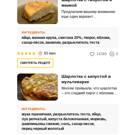
манкой
Предлагаем вашему вниманию
еще один вариант
приготовления яблочной
шарлотки – с творогом и манкой.
Запомнить меня
Шарлотка получается как всегда
ИНГРЕДИЕНТЫ
вкусной и ароматной, а творог
яйцо,
манная крупа,
сметана 20%,
творог,
яблоки,
придает ей нежную текстуру и
ВХОД
сахар-песок,
ванилин,
разрыхлитель теста
сливочный вкус.
65 мин
ЕЩЕ НЕ ЗАРЕГИСТРИРОВАННЫ?
14385
0
СМОТРЕТЬ РЕЦЕПТ
Забыли пароль?
Шарлотка с капустой в
мультиварке
Многие привыкли, что шарлотка
– это сладкий пирог с яблоками.
Однако существует множество
вариантов этого замечательного
блюда.
ИНГРЕДИЕНТЫ
мука пшеничная,
разрыхлитель теста,
яйцо,
лук репчатый,
капуста белокочанная,
морковь,
шампиньоны свежие,
соль,
сахар-песок,
перец черный молотый